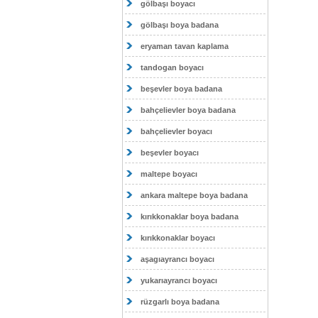
gölbaşı boyacı
gölbaşı boya badana
eryaman tavan kaplama
tandogan boyacı
beşevler boya badana
bahçelievler boya badana
bahçelievler boyacı
beşevler boyacı
maltepe boyacı
ankara maltepe boya badana
kırıkkonaklar boya badana
kırıkkonaklar boyacı
aşagıayrancı boyacı
yukarıayrancı boyacı
rüzgarlı boya badana