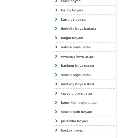
emek boyacı
kızılay boyacı
kurtuluş boyacı
ümitköy boya badana
balgat boyacı
ankara boya ustası
eryaman boya ustası
batıkent boya ustası
sincan boya ustası
ümitköy boya ustası
çayyolu boya ustası
konutkent boya ustası
sincan fatih boyacı
pursaklar boyacı
hasköy boyacı