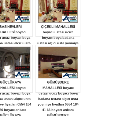
ALLESİ boyacısı
boyacı ankara 19 MAYIS
e boyama fiyatı
(0)
MAHALLESİ boyacısı
daire boyama fiyatı
(0)
BASINEVLERİ
ÇİÇEKLİ MAHALLESİ
HALLESİ boyacı
boyacı ustası ucuz
ı ucuz boyacı boya
boyacı boya badana
a ustası alçıcı usta
ustası alçıcı usta yövmiye
e fiyatları 0554 184
fiyatları 0554 184 41 66
66 boyacı ankara
boyacı ankara ÇİÇEKLİ
BASINEVLERİ
MAHALLESİ boyacısı
ALLESİ boyacısı
daire boyama fiyatı
(0)
e boyama fiyatı
(0)
GÜÇLÜKAYA
GÜMÜŞDERE
HALLESİ boyacı
MAHALLESİ boyacı
ı ucuz boyacı boya
ustası ucuz boyacı boya
a ustası alçıcı usta
badana ustası alçıcı usta
e fiyatları 0554 184
yövmiye fiyatları 0554 184
66 boyacı ankara
41 66 boyacı ankara
GÜÇLÜKAYA
GÜMÜŞDERE
ALLESİboyacısı
MAHALLESİ boyacısı
e boyama fiyatı
(0)
daire boyama fiyatı
(0)