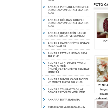
FOTO G
ANKARA PURSAKLAR KOMPLE
DEKORASYON USTASI 0554 184
41 66
ANKARA GÖLBAŞI KOMPLE
DEKORASYON USTASI 0554 184
41 66
ANKARA DUŞAKABİN BANYO
DOLABI İMALAT VE MONTAJ
BO
ANKARA KARTONPİYER USTASI
0554 184 41 66
ANKARA FAYANS USTASI 0554
184 41 66
ANKARA ALÇI KEMER,TAVAN
ÇITASI,SÜTUN
KEMER,KARTONPİYER TAMİRAT
MONTAJ
ANKARA DUVAR KAGIT MODEL
VE MONTAJI 0554 184 41 66
23 NİS
ANKARA TAMİRAT TADİLAT
boyac
DEKORASYON EV YENİLEME
boyacı
ustası al
ANKARA BOYA BADANA
fiyatlar
pursaklar boya badana 3+1 ev
boyacı 