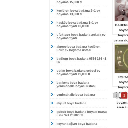
boyama 15,000 tl
MAHALL
daire bo
keçiören boya badana 2+1 ev
boyama 13,000 tl
hasköy boya badana 1+1 ev
BADEML
boyama fiyatı 10,000tl
boyac
ufuktepe boya badana ankara ev
boyacı
boyama fiyatı
ustası al
fiyatlar
aktepe boya badana keçiören
ucuz ev boyama ustası
boyacı a
MAHALL
bağlum boya badana 0554 184 41
daire bo
66
ostim boya badana cebeci ev
boyama fiyatı 19,000 tl
EMRAH
boyac
batıkent boya badana
yenimahalle boyacı ustası
boyacı
ustası al
yenimahalle boya badana
1
2
fiyatlar
boyacı
akyurt boya badana
MAHALL
çubuk boya badana boyacı murat
daire bo
usta 3+1 20,000 TL
seyranbağları boya badana