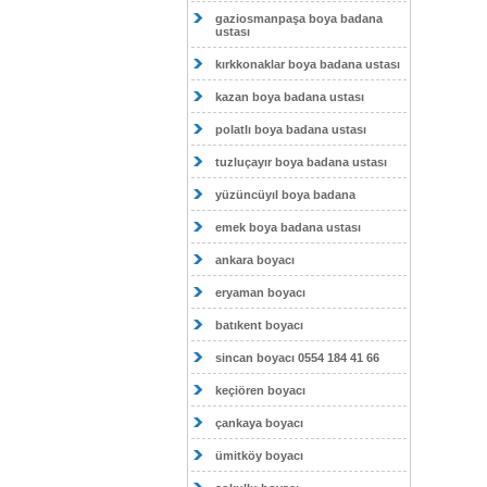
gaziosmanpaşa boya badana
ustası
kırkkonaklar boya badana ustası
kazan boya badana ustası
polatlı boya badana ustası
tuzluçayır boya badana ustası
yüzüncüyıl boya badana
emek boya badana ustası
ankara boyacı
eryaman boyacı
batıkent boyacı
sincan boyacı 0554 184 41 66
keçiören boyacı
çankaya boyacı
ümitköy boyacı