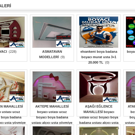
ALERİ
YACI
(228)
ASMATAVAN
elvankent boya badana
boya
MODELLERİ
(9)
boyacı murat usta 3+1
20.000 TL
(0)
AN MAHALLESİ
AKTEPE MAHALLESİ
AŞAĞI EĞLENCE
ATA
ı ustası ucuz
boyacı ustası ucuz
MAHALLESİ boyacı
bo
 boya badana
boyacı boya badana
ustası ucuz boyacı boya
boy
çıcı usta yövmiye
ustası alçıcı usta yövmiye
badana ustası alçıcı usta
ustası
ı 0554 184 41 66
fiyatları 0554 184 41 66
yövmiye fiyatları 0554 184
fiya
ankara 23 NİSAN
boyacı ankara AKTEPE
41 66 boyacı ankara
boya