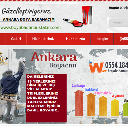
Bugün
09 A
Galeri
Hizmetlerimiz
Hakkımızda
İletişim
(0)5