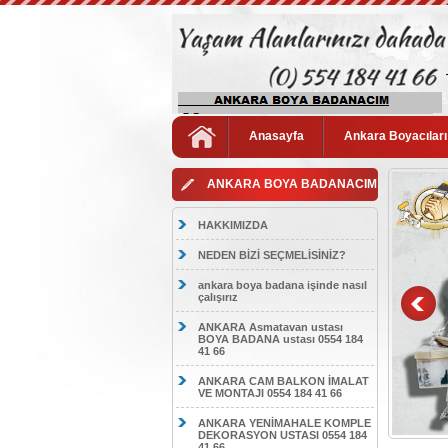
Anasayfa
Ankara Boyacıları
ANKARA BOYA BADANACIM
HAKKIMIZDA
NEDEN BİZİ SEÇMELİSİNİZ?
ankara boya badana işinde nasıl
çalışırız
ANKARA Asmatavan ustası
BOYA BADANA ustası 0554 184
41 66
ANKARA CAM BALKON İMALAT
VE MONTAJI 0554 184 41 66
ANKARA YENİMAHALE KOMPLE
DEKORASYON USTASI 0554 184
41 66