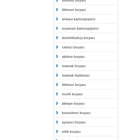
sokullu boyacı
dikmen boyacı
ankara kartonpiyerci
eryaman kartonpiyerci
demirlibahçe boyacı
cebeci boyacı
akdere boyacı
mamak boyacı
mamak badanacı
dikmen boyacı
incirli boyacı
aktepe boyacı
konutkent boyacı
ayrancı boyacı
etlik boyacı