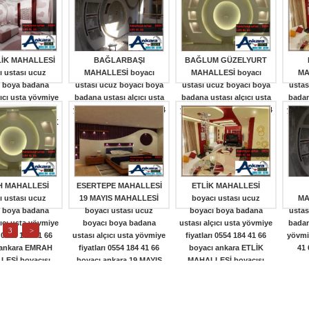
ESİ boyacısı
MAHALLESİ boyacısı
AŞAĞI EĞLENCE
MAH
yama fiyatı
(0)
daire boyama fiyatı
(0)
MAHALLESİboyacısı
dair
daire boyama fiyatı
(0)
İK MAHALLESİ
BAĞLARBAŞI
BAĞLUM GÜZELYURT
ı ustası ucuz
MAHALLESİ boyacı
MAHALLESİ boyacı
MA
 boya badana
ustası ucuz boyacı boya
ustası ucuz boyacı boya
ustas
çıcı usta yövmiye
badana ustası alçıcı usta
badana ustası alçıcı usta
badan
ı 0554 184 41 66
yövmiye fiyatları 0554 184
yövmiye fiyatları 0554 184
yövmiy
nkara BADEMLİK
41 66 boyacı ankara
41 66 boyacı ankara
41 
ESİ boyacısı
BAĞLARBAŞI
BAĞLUM GÜZELYURT
yama fiyatı
(0)
MAHALLESİ boyacısı
MAHALLESİ boyacısı
MAH
daire boyama fiyatı
(0)
daire boyama fiyatı
(0)
dair
 MAHALLESİ
ESERTEPE MAHALLESİ
ETLİK MAHALLESİ
ı ustası ucuz
19 MAYIS MAHALLESİ
boyacı ustası ucuz
MA
 boya badana
boyacı ustası ucuz
boyacı boya badana
ustas
çıcı usta yövmiye
boyacı boya badana
ustası alçıcı usta yövmiye
badan
3
>
ı 0554 184 41 66
ustası alçıcı usta yövmiye
fiyatları 0554 184 41 66
yövmiy
 ankara EMRAH
fiyatları 0554 184 41 66
boyacı ankara ETLİK
41 
ESİ boyacısı
boyacı ankara 19 MAYIS
MAHALLESİ boyacısı
yama fiyatı
(0)
MAHALLESİ boyacısı
daire boyama fiyatı
(0)
MAH
daire boyama fiyatı
(8)
dair