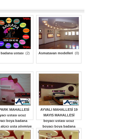
 badana ustası
(2)
Asmatavan modelleri
(0)
PARK MAHALLESİ
AYVALI MAHALLESİ 19
yacı ustası ucuz
MAYIS MAHALLESİ
acı boya badana
boyacı ustası ucuz
 alçıcı usta yövmiye
boyacı boya badana
tları 0554 184 41 66
ustası alçıcı usta yövmiye
cı ankara ATAPARK
fiyatları 0554 184 41 66