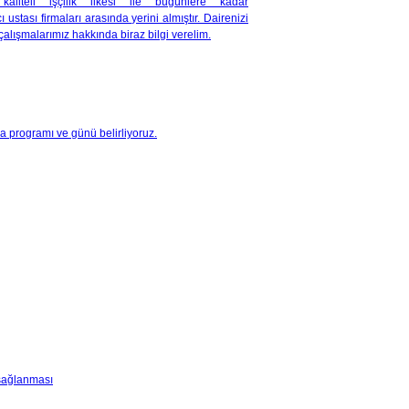
liteli işçilik ilkesi ile buğünlere kadar
tası firmaları arasında yerini almıştır. Dairenizi
alışmalarımız hakkında biraz bilgi verelim.
ma programı ve günü belirliyoruz.
 sağlanması