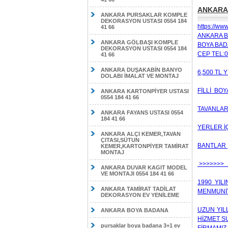
ANKARA 
ANKARA PURSAKLAR KOMPLE
DEKORASYON USTASI 0554 184
https://ww
41 66
ANKARA 
ANKARA GÖLBAŞI KOMPLE
BOYA BAD
DEKORASYON USTASI 0554 184
CEP TEL:0
41 66
ANKARA DUŞAKABİN BANYO
6,500 TL
DOLABI İMALAT VE MONTAJ
FİLLİ BO
ANKARA KARTONPİYER USTASI
0554 184 41 66
TAVANLAR 
ANKARA FAYANS USTASI 0554
184 41 66
YERLER İ
ANKARA ALÇI KEMER,TAVAN
ÇITASI,SÜTUN
BANTLAR 
KEMER,KARTONPİYER TAMİRAT
MONTAJ
>>>>>>> h
ANKARA DUVAR KAGIT MODEL
VE MONTAJI 0554 184 41 66
1990 YIL
ANKARA TAMİRAT TADİLAT
MENMUNİY
DEKORASYON EV YENİLEME
UZUN YIL
ANKARA BOYA BADANA
HİZMET S
pursaklar boya badana 3+1 ev