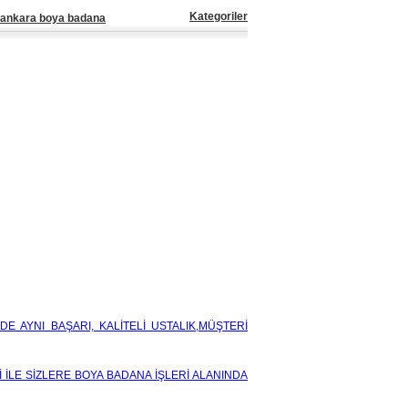
Kategoriler
ankara boya badana
DE AYNI BAŞARI, KALİTELİ USTALIK,MÜŞTERİ
İ İLE SİZLERE BOYA BADANA İŞLERİ ALANINDA