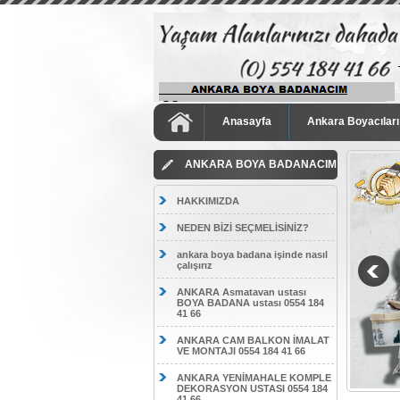
Anasayfa
Ankara Boyacıları
ANKARA BOYA BADANACIM
HAKKIMIZDA
NEDEN BİZİ SEÇMELİSİNİZ?
ankara boya badana işinde nasıl
çalışırız
ANKARA Asmatavan ustası
BOYA BADANA ustası 0554 184
41 66
ANKARA CAM BALKON İMALAT
VE MONTAJI 0554 184 41 66
ANKARA YENİMAHALE KOMPLE
DEKORASYON USTASI 0554 184
41 66