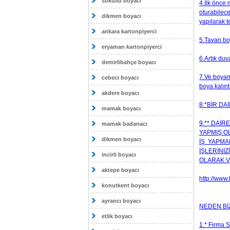
sokullu boyacı
4.İlk önce 
oturabilece
dikmen boyacı
yapılarak te
ankara kartonpiyerci
5.Tavan boy
eryaman kartonpiyerci
6.Artık duv
demirlibahçe boyacı
7.Ve boyama
cebeci boyacı
boya kalıntı
akdere boyacı
8.*BİR DA
mamak boyacı
9.** DAİR
mamak badanacı
YAPMIŞ O
dikmen boyacı
İŞ YAPMA
İŞLERİNİZ
incirli boyacı
OLARAK V
aktepe boyacı
http://www
konutkent boyacı
ayrancı boyacı
NEDEN BİZ
etlik boyacı
1.* Firma 