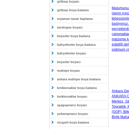
gölbaşı boyacı
Malumunuz 
gölbaşı boya badana
işlerin iç
tebessümle 
eryaman tavan kaplama
başlıyoruz
tandogan boyacı
gerçekleş
çalışmaktad
beşevler boya badana
malzeme kal
estetiği de
bahçelievler boya badana
optimum çö
bahçelievler boyacı
beşevler boyacı
maltepe boyacı
ankara maltepe boya badana
kırıkkonaklar boya badana
Ankara Gen
ANKARA Ç
kırıkkonaklar boyacı
Merkez, Sıh
aşagıayrancı boyacı
Topraklık, 
(GOP), Bilk
yukarıayrancı boyacı
Birlik Mah
rüzgarlı boya badana