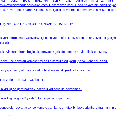
ndan beri.... BOYA BADANA İŞLERİ ....ile uğraşan firmamız. Titiz ka
tps://www.boyabadanaustalari.com/ Dekorasyon konusunda Ankara'nın sayılı boyacı us
düşünüyor ançak kafanızda bazı soru işaretleri var mesela ev boyama 6,500 tl ise ç
E İŞİNİZİ NASIL YAPIYORUZ ONDAN BAHSEDELİM
k yeri görüp tespit yapıyoruz. İşi nasıl yapacağımızı ev sahibine anlatıyor, bir çalış
tsizdir.
ak evin tabanlarını boşluk kalmayacak şekilde komple naylon ile kapatıyoruz.
 eşyalı ise eşyaları komple naylon ile kamufle ediyoruz, parke kenarları dahil.
ileri yapılması , tek bir çivi deliği bırakmayacak şekilde kapatılması.
pılan yerlerin zımpara yapılması
ın kirliliğine göre bazen 2 bazen 3 kat boya ile boyanması.
ın kirliliğine göre 2 ya da 3 kat boya ile boyanması
 pencereler boyanacak ise komple bantlanıp en ufak bir boya akıntısı olmamasının