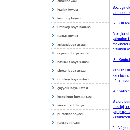
emek boyacı
Sözleşmele
kızılay boyacı
tarihinden
kurtuluş boyacı
2. *Kullanıl
ümitköy boya badana
Aletişler e
balgat boyacı
yakından ta
makineler 
ankara boya ustası
hızlandırıy
eryaman boya ustası
3. *Kontro
batıkent boya ustası
Yapılan iş
sincan boya ustası
karşılaşıla
ümitköy boya ustası
uğratmıyor.
çayyolu boya ustası
4.* Satın A
konutkent boya ustası
Sizlere su
sincan fatih boyacı
estetiği,h
yapıp fiya
pursaklar boyacı
kazanıyoru
hasköy boyacı
5. *Müşteri