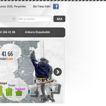
ğustos 2026, Perşembe
Bizi Takip Edin!
54 184 41 66
Ankara Duşakabin