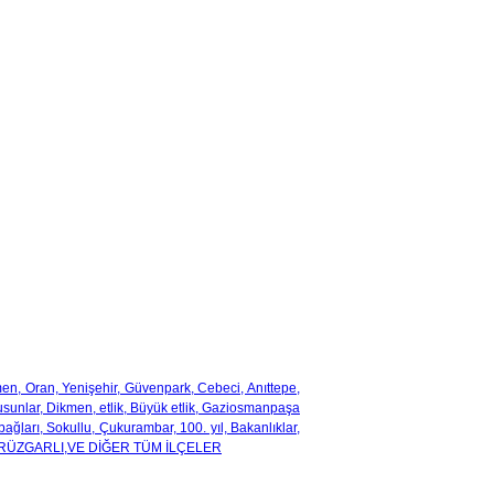
men, Oran, Yenişehir, Güvenpark, Cebeci, Anıttepe,
kusunlar, Dikmen, etlik, Büyük etlik, Gaziosmanpaşa
ağları, Sokullu, Çukurambar, 100. yıl, Bakanlıklar,
KENT,RÜZGARLI,VE DİĞER TÜM İLÇELER