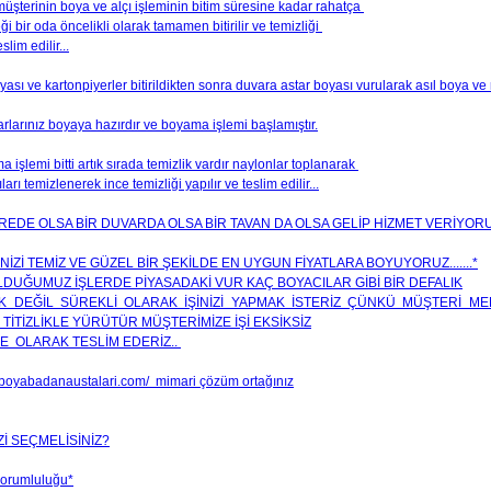
müşterinin boya ve alçı işleminin bitim süresine kadar rahatça
ği bir oda öncelikli olarak tamamen bitirilir ve temizliği
slim edilir...
ası ve kartonpiyerler bitirildikten sonra duvara astar boyası vurularak asıl boya ve 
arlarınız boyaya hazırdır ve boyama işlemi başlamıştır.
 işlemi bitti artık sırada temizlik vardır naylonlar toplanarak
ları temizlenerek ince temizliği yapılır ve teslim edilir...
İREDE OLSA BİR DUVARDA OLSA BİR TAVAN DA OLSA GELİP HİZMET VERİYORUZ
ENİZİ TEMİZ VE GÜZEL BİR ŞEKİLDE EN UYGUN FİYATLARA BOYUYORUZ.......*
LDUĞUMUZ İŞLERDE PİYASADAKİ VUR KAÇ BOYACILAR GİBİ BİR DEFALIK
K DEĞİL SÜREKLİ OLARAK İŞİNİZİ YAPMAK İSTERİZ ÇÜNKÜ MÜŞTERİ ME
İ TİTİZLİKLE YÜRÜTÜR MÜŞTERİMİZE İŞİ EKSİKSİZ
E OLARAK TESLİM EDERİZ..
.boyabadanaustalari.com/ mimari çözüm ortağınız
İ SEÇMELİSİNİZ?
Sorumluluğu*