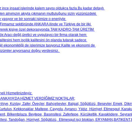
ince inşaat işlerinde kalem sayısı oldukça fazla.Bu kadar detaylı
inden alnımızın akıyla çıkmanın mutluluğunu sizin yüzünüzdeki
yaşıyor ve bir sonraki işimize o enerjiyle
.Firmamız sektöründe ANKARA ilinde ve Türkiye de bir ilki
tirerek kişiye özel dekorasyonda TAM KADRO-TAM ÜRETİM
ır.Aracı değil,üretici ve uygulayıcı bir firma olarak hem
itesini hem işçilik kalitesini ön planda tutarak sadece
ğil ekonomikliği de işlerimize taşıyoruz.Kalite ve ekonomi de
zümler arıyorsanız doğru yerdesiniz.
eli Hizmetinizdeyiz.
ANKAYA’DA HİZMET VERDİĞİMİZ NOKTALAR;
hiye, Kızılay, Zafer, Öveçler, Bahçelievler, Balgat, Söğütözü, Beşevler, Emek, Dik
Kurtuluş, Kırkkonaklar, Maltepe, Çayyolu, Ayrancı, Yıldız, Hürriyet, Etimesgut, Kara
ent, Bilkentplaza, Beytepe, Basınsitesi, Zafertepe, Küçüketlik, Kavaklıdere, Seyranb
allesi, Tandoğan, Hürriyet, Söğütözü, Etimesgut işçi blokları, ERYAMAN,BATI