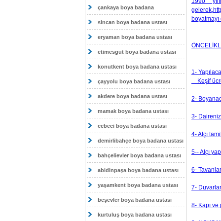
1990 yılı
çankaya boya badana
gelerek,ht
boyatmayı 
sincan boya badana ustası
eryaman boya badana ustası
ÖNCELİKL
etimesgut boya badana ustası
konutkent boya badana ustası
1- Yapılaca
Keşif ücre
çayyolu boya badana ustası
akdere boya badana ustası
2- Boyanac
mamak boya badana ustası
3- Daireniz
cebeci boya badana ustası
4- Alçı tam
demirlibahçe boya badana ustası
5-- Alçı ya
bahçelievler boya badana ustası
6- Tavanlar
abidinpaşa boya badana ustası
yaşamkent boya badana ustası
7- Duvarlar
beşevler boya badana ustası
8- Kapı ve
kurtuluş boya badana ustası