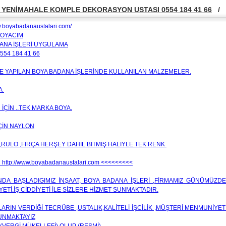
YENİMAHALE KOMPLE DEKORASYON USTASI 0554 184 41 66
/
w.boyabadanaustalari.com/
BOYACIM
ANA İŞLERİ UYGULAMA
554 184 41 66
 YE YAPILAN BOYA BADANA İŞLERİNDE KULLANILAN MALZEMELER.
YA
İÇİN ..TEK MARKA BOYA.
ÇİN NAYLON
,RULO ,FIRÇA HERŞEY DAHİL BİTMİŞ HALİYLE TEK RENK
ttp://www.boyabadanaustalari.com <<<<<<<<<
INDA BAŞLADIGIMIZ İNŞAAT, BOYA BADANA İŞLERİ ,FİRMAMIZ GÜNÜMÜZDE
ETİ.İŞ CİDDİYETİ İLE SİZLERE HİZMET SUNMAKTADIR.
LARIN VERDİĞİ TECRÜBE ,USTALIK,KALİTELİ İŞCİLİK ,MÜŞTERİ MENMUNİYET
UNMAKTAYIZ