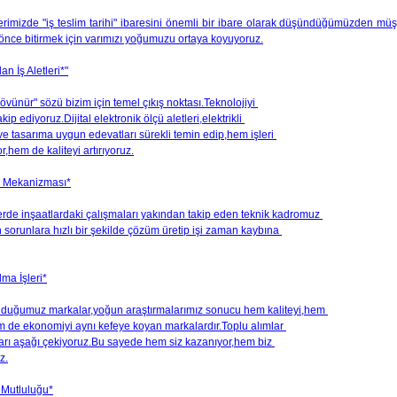
rimizde "iş teslim tarihi" ibaresini önemli bir ibare olarak düşündüğümüzden müşte
 önce bitirmek için varımızı yoğumuzu ortaya koyuyoruz.
an İş Aletleri*"
l övünür" sözü bizim için temel çıkış noktası.Teknolojiyi
kip ediyoruz.Dijital elektronik ölçü aletleri,elektrikli
ve tasarıma uygun edevatları sürekli temin edip,hem işleri
or,hem de kaliteyi artırıyoruz.
l Mekanizması*
lerde inşaatlardaki çalışmaları yakından takip eden teknik kadromuz
n sorunlara hızlı bir şekilde çözüm üretip işi zaman kaybına
lma İşleri*
nduğumuz markalar,yoğun araştırmalarımız sonucu hem kaliteyi,hem
em de ekonomiyi aynı kefeye koyan markalardır.Toplu alımlar
tları aşağı çekiyoruz.Bu sayede hem siz kazanıyor,hem biz
z.
 Mutluluğu*