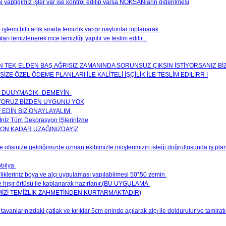
yaptığımız işler var ise kontrol edilip varsa NOKSANlarin giderilmesi
şlemi bitti artık sırada temizlik vardır naylonlar toplanarak
ları temizlenerek ince temizliği yapılır ve teslim edilir...
İN TEK ELDEN BAŞ AĞRISIZ ZAMANINDA SORUNSUZ ÇIKSIN İSTİYORSANIZ BİZ
 SİZE ÖZEL ÖDEME PLANLARI İLE KALİTELİ İŞÇİLİK İLE TESLİM EDİLİRR !
 DUUYMADIK- DEMEYİN-
İYORUZ BİZDEN UYGUNU YOK
F EDİN BİZ ONAYLAYALIM
gİnİz Tüm Dekorasyon İŞlerinİzde
FON KADAR UZAĞINIZDAYIZ
e ofisinize geldiğimizde uzman ekibimizle müşterimizin isteği doğrultusunda iş plan
obilya
likleriniz boya ve alçı uygulaması yapılabilmesi 50*50 zemin
 hışır örtüsü ile kaplanarak hazırlanır.(BU UYGULAMA
İZİ TEMİZLİK ZAHMETİNDEN KURTARMAKTADIR)
tavanlarınızdaki çatlak ve kırıklar 5cm eninde açılarak alçı ile doldurulur ve tamiratı 