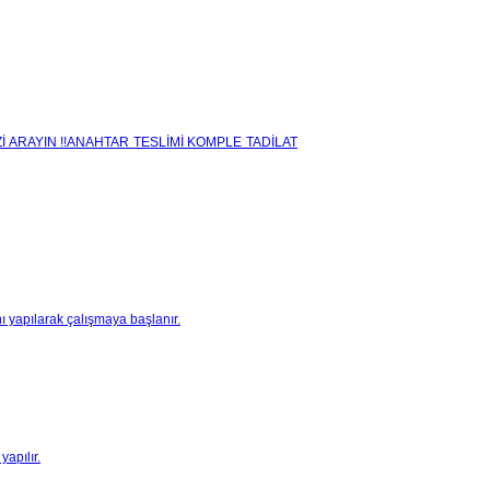
İ ARAYIN !!ANAHTAR TESLİMİ KOMPLE TADİLAT
ı yapılarak çalışmaya başlanır.
yapılır.