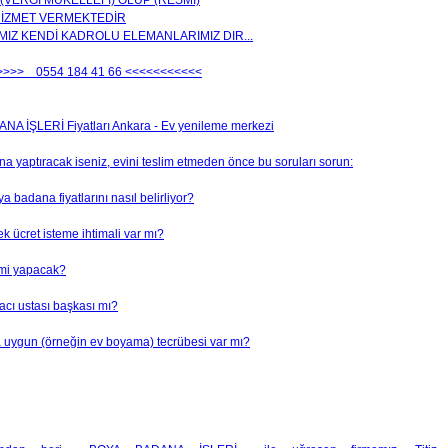
(VERGİ MÜKELLEFİ) OLUP (RESMİ)
İZMET VERMEKTEDİR
MIZ KENDİ KADROLU ELEMANLARIMIZ DIR...
>>>> 0554 184 41 66 <<<<<<<<<<<
A İŞLERİ Fiyatları Ankara - Ev yenileme merkezi
a yaptıracak iseniz, evini teslim etmeden önce bu soruları sorun:
a badana fiyatlarını nasıl belirliyor?
k ücret isteme ihtimali var mı?
i mi yapacak?
acı ustası başkası mı?
za uygun (örneğin ev boyama) tecrübesi var mı?