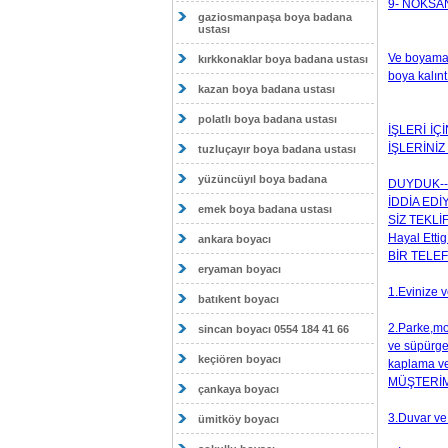
9- NOKSAN 
gaziosmanpaşa boya badana
ustası
Ve boyama i
kırkkonaklar boya badana ustası
boya kalıntı
kazan boya badana ustası
polatlı boya badana ustası
İŞLERİ İÇ
İŞLERİNİZ
tuzluçayır boya badana ustası
yüzüncüyıl boya badana
DUYDUK--
İDDİA ED
emek boya badana ustası
SİZ TEKLİ
Hayal Etti
ankara boyacı
BİR TELE
eryaman boyacı
1.Evinize v
batıkent boyacı
2.Parke,m
sincan boyacı 0554 184 41 66
ve süpürge
keçiören boyacı
kaplama ve
MÜŞTERİM
çankaya boyacı
3.Duvar ve 
ümitköy boyacı