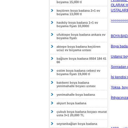
FİRMAMIZ 
boyama 15,000 tl
OLARAK H
USTALARI
keçiören boya badana 2+1 ev
boyama 13,000 tl
>>>>>>>>
hasköy boya badana 1+1 ev
boyama fiyatı 10,000tl
ufuktepe boya badana ankara ev
BOYA BADAN
boyama fiyatı
Boya badan
aktepe boya badana keçiören
ucuz ev boyama ustası
Ustanız boy
bağlum boya badana 0554 184 41
66
Sonradan e
ostim boya badana cebeci ev
boyama fiyatı 19,000 tl
İşi kendis
batıkent boya badana
yenimahalle boyacı ustası
Yoksa, boy
yenimahalle boya badana
İhtiyacını
akyurt boya badana
çubuk boya badana boyacı murat
usta 3+1 20,000 TL
seyranbağları boya badana