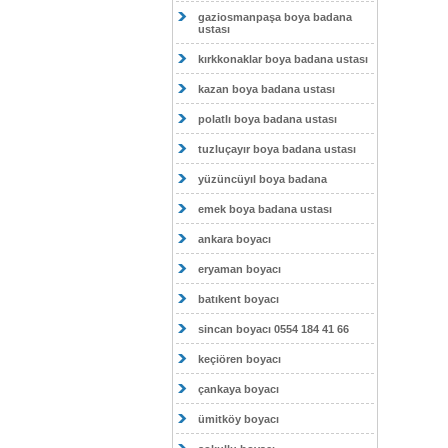
gaziosmanpaşa boya badana
ustası
kırkkonaklar boya badana ustası
kazan boya badana ustası
polatlı boya badana ustası
tuzluçayır boya badana ustası
yüzüncüyıl boya badana
emek boya badana ustası
ankara boyacı
eryaman boyacı
batıkent boyacı
sincan boyacı 0554 184 41 66
keçiören boyacı
çankaya boyacı
ümitköy boyacı