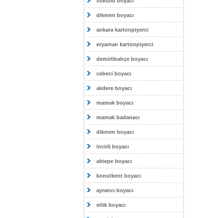
sokullu boyacı
dikmen boyacı
ankara kartonpiyerci
eryaman kartonpiyerci
demirlibahçe boyacı
cebeci boyacı
akdere boyacı
mamak boyacı
mamak badanacı
dikmen boyacı
incirli boyacı
aktepe boyacı
konutkent boyacı
ayrancı boyacı
etlik boyacı