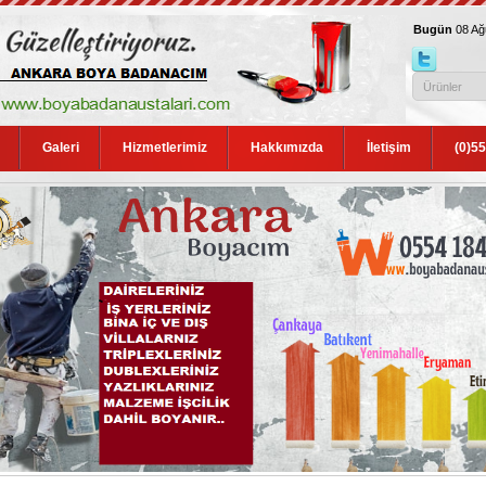
Bugün
08 A
Galeri
Hizmetlerimiz
Hakkımızda
İletişim
(0)5