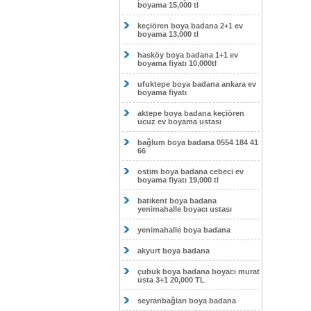
boyama 15,000 tl
keçiören boya badana 2+1 ev
boyama 13,000 tl
hasköy boya badana 1+1 ev
boyama fiyatı 10,000tl
ufuktepe boya badana ankara ev
boyama fiyatı
aktepe boya badana keçiören
ucuz ev boyama ustası
bağlum boya badana 0554 184 41
66
ostim boya badana cebeci ev
boyama fiyatı 19,000 tl
batıkent boya badana
yenimahalle boyacı ustası
yenimahalle boya badana
akyurt boya badana
çubuk boya badana boyacı murat
usta 3+1 20,000 TL
seyranbağları boya badana