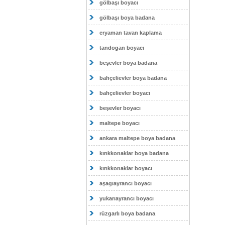
gölbaşı boyacı
gölbaşı boya badana
eryaman tavan kaplama
tandogan boyacı
beşevler boya badana
bahçelievler boya badana
bahçelievler boyacı
beşevler boyacı
maltepe boyacı
ankara maltepe boya badana
kırıkkonaklar boya badana
kırıkkonaklar boyacı
aşagıayrancı boyacı
yukarıayrancı boyacı
rüzgarlı boya badana