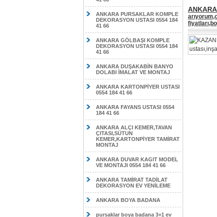
ANKARA 
ANKARA PURSAKLAR KOMPLE
arıyorum,o
DEKORASYON USTASI 0554 184
fiyatları,
41 66
ANKARA GÖLBAŞI KOMPLE
DEKORASYON USTASI 0554 184
41 66
ANKARA DUŞAKABİN BANYO
DOLABI İMALAT VE MONTAJ
ANKARA KARTONPİYER USTASI
0554 184 41 66
ANKARA FAYANS USTASI 0554
184 41 66
ANKARA ALÇI KEMER,TAVAN
ÇITASI,SÜTUN
KEMER,KARTONPİYER TAMİRAT
MONTAJ
ANKARA DUVAR KAGIT MODEL
VE MONTAJI 0554 184 41 66
ANKARA TAMİRAT TADİLAT
DEKORASYON EV YENİLEME
ANKARA BOYA BADANA
pursaklar boya badana 3+1 ev