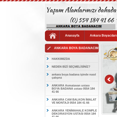
Anasayfa
Ankara Boyacıları
ANKARA BOYA BADANACIM
HAKKIMIZDA
NEDEN BİZİ SEÇMELİSİNİZ?
ankara boya badana işinde nasıl
çalışırız
ANKARA Asmatavan ustası
BOYA BADANA ustası 0554 184
41 66
ANKARA CAM BALKON İMALAT
VE MONTAJI 0554 184 41 66
ANKARA YENİMAHALE KOMPLE
DEKORASYON USTASI 0554 184
41 66