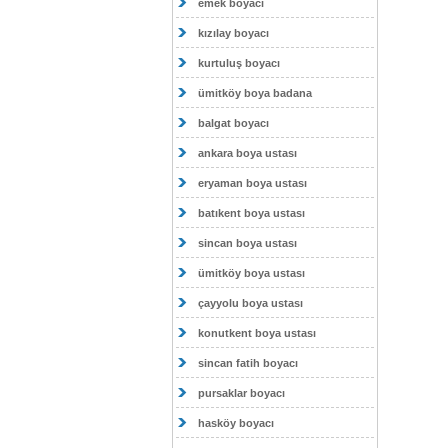
emek boyacı
kızılay boyacı
kurtuluş boyacı
ümitköy boya badana
balgat boyacı
ankara boya ustası
eryaman boya ustası
batıkent boya ustası
sincan boya ustası
ümitköy boya ustası
çayyolu boya ustası
konutkent boya ustası
sincan fatih boyacı
pursaklar boyacı
hasköy boyacı