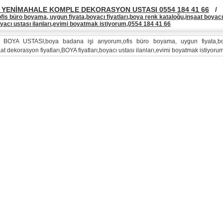
YENİMAHALE KOMPLE DEKORASYON USTASI 0554 184 41 66
/
fis büro boyama, uygun fiyata,boyacı fiyatları,boya renk kataloğu,inşaat boyac
boyacı ustası ilanları,evimi boyatmak istiyorum,0554 184 41 66