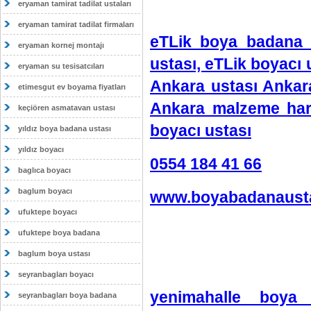
eryaman tamirat tadilat ustaları
eryaman tamirat tadilat firmaları
eTLik boya badana 
eryaman kornej montajı
ustası, eTLik boyacı 
eryaman su tesisatcıları
Ankara ustası Ankar
etimesgut ev boyama fiyatları
Ankara malzeme har
keçiören asmatavan ustası
boyacı ustası
yıldız boya badana ustası
yıldız boyacı
0554 184 41 66
baglıca boyacı
baglum boyacı
www.boyabadanausta
ufuktepe boyacı
ufuktepe boya badana
baglum boya ustası
seyranbagları boyacı
yenimahalle boya
seyranbagları boya badana