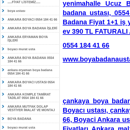
yenimahalle Ucuz B
.....FİYAT LİSTEMİZ.....
badana ustası, 055
boya ustası
ANKARA BOYACI 0554 184 41 66
Badana Fiyat 1+1 iş 
ANKARA BOYA BADANA İŞLERİ
ev 390 TL FATURALI 
ANKARA ERYAMAN BOYA
İŞLERİ
0554 184 41 66
boyacı murat usta
www.boyabadanausta
ANKARA BOYA BADANA 0554
184 41 66
ankara eryaman boya badana
0554 184 41 66
ANKARA BOYACI USTASI 0554
184 41 66
ANKARA KOMPLE TAMİRAT
TADİLAT 0554 184 41 66
çankaya boya badan
ANKARA MUTFAK DOLAP
Boyacı ustası, çanka
VESTİYER İMALAT VE MONTAJ
66, Boyaci Ankara us
BOYA BADANA
Fiyatları Ankara ma
boyacı murat usta