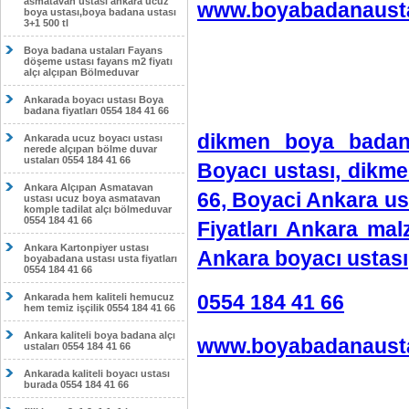
asmatavan ustası ankara ucuz
www.boyabadanausta
boya ustası,boya badana ustası
3+1 500 tl
Boya badana ustaları Fayans
döşeme ustası fayans m2 fiyatı
alçı alçıpan Bölmeduvar
Ankarada boyacı ustası Boya
badana fiyatları 0554 184 41 66
dikmen boya badan
Ankarada ucuz boyacı ustası
nerede alçıpan bölme duvar
ustaları 0554 184 41 66
Boyacı ustası, dikme
Ankara Alçıpan Asmatavan
66, Boyaci Ankara us
ustası ucuz boya asmatavan
komple tadilat alçı bölmeduvar
0554 184 41 66
Fiyatları Ankara ma
Ankara Kartonpiyer ustası
Ankara boyacı ustası
boyabadana ustası usta fiyatları
0554 184 41 66
0554 184 41 66
Ankarada hem kaliteli hemucuz
hem temiz işçilik 0554 184 41 66
Ankara kaliteli boya badana alçı
www.boyabadanausta
ustaları 0554 184 41 66
Ankarada kaliteli boyacı ustası
burada 0554 184 41 66