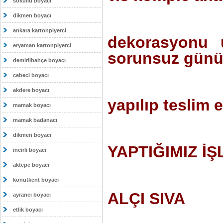
sokullu boyacı
dikmen boyacı
ankara kartonpiyerci
dekorasyonu u
eryaman kartonpiyerci
sorunsuz günü
demirlibahçe boyacı
cebeci boyacı
akdere boyacı
yapılıp teslim ed
mamak boyacı
mamak badanacı
dikmen boyacı
YAPTIĞIMIZ İŞLE
incirli boyacı
aktepe boyacı
konutkent boyacı
ALÇI SIVA
ayrancı boyacı
etlik boyacı