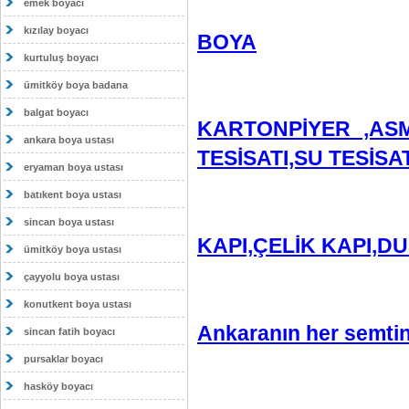
emek boyacı
kızılay boyacı
BOYA
kurtuluş boyacı
ümitköy boya badana
balgat boyacı
KARTONPİYER ,ASM
ankara boya ustası
TESİSATI,SU TESİS
eryaman boya ustası
batıkent boya ustası
sincan boya ustası
KAPI,ÇELİK KAPI,D
ümitköy boya ustası
çayyolu boya ustası
konutkent boya ustası
Ankaranın her semtin
sincan fatih boyacı
pursaklar boyacı
hasköy boyacı