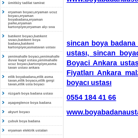
ümitköy tadilat tamirat
eryaman boyacı,eryaman ucuz
boyacı,eryaman
boyabadana,eryaman
parke,eryaman
kartonpiyer,eryaman alçı sıva
batıkent boyacı,batıkent
sıvacı,batıkent boya
sincan boya badana 
badana,batıkent
kartonpiyer,asmatavan ustası
ustası, sincan boya
yenimahalle boyacı,yenimahalle
duvar kagıt ustası,yenimahalle
Boyaci Ankara ustas
ucuz boyacı,kartonpiyer,asma
tavan ustası ankara
Fiyatları Ankara ma
etlik boyabadana,etlik asma
tavan,etlik boyacıı,etlik gergi
boyacı ustası
tavan,etlik usta boyacı
rüzgarlı boya badana ustası
0554 184 41 66
aşagıeglence boya badana
www.boyabadanausta
akyurt boyacı
çubuk boya badana
eryaman elektrik ustaları