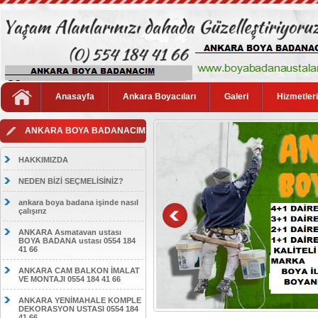
Anasayfa
Ankara Boyacıları
Galeri
Hizmetler
ANKARA BOYA BADANACIM
HAKKIMIZDA
NEDEN BİZİ SEÇMELİSİNİZ?
ankara boya badana işinde nasıl
çalışırız
ANKARA Asmatavan ustası
BOYA BADANA ustası 0554 184
41 66
ANKARA CAM BALKON İMALAT
VE MONTAJI 0554 184 41 66
ANKARA YENİMAHALE KOMPLE
DEKORASYON USTASI 0554 184
41 66