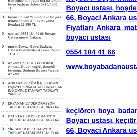
Bahçelievler boyacı ustası ankara
boya badana Ustası 3+1 17,000
Boyacı ustası, hoşde
TL
66, Boyaci Ankara us
boyacı murat Yenimahalle boyacı
ustası ankara 3+1 ev boyama
fiyatları 15,950 TL
Fiyatları Ankara ma
cep tel :0554 184 41 66 Boyacı
boyacı ustası
Ustası murat Ankara
murat Boyacı Boya Badana
0554 184 41 66
Ustası Demetevler Ankara 15,900
TL 3+1
Ankara Ucuz BOYACI ustasi
www.boyabadanausta
Ankara, Duvar kagidi, desenli
boyama, Badana Boyaci Fiyatları
Ankara
ANKARA VE TÜM İLÇELERİNDE
EV,İŞYERİ,İNŞAAT,YAZLIK,VİLLAR
IN KOMPLE TAMİRAT TADİLATI
YAPILIR
ERYAMAN EV DEKORASYON
TADİLAT USTASI 0554 184 41 66
keçiören boya badan
BATIKENT EV DEKORASYON
Boyacı ustası, keçiö
TADİLAT USTASI 0554 184 41 66
66, Boyaci Ankara us
SİNCAN EV DEKORASYON
TADİLAT USTASI 0554 184 41 66