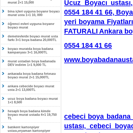
Ucuz Boyacı ustası,
murat 2+1 15,000
0554 184 41 66, Boya
bina içleri uyguna boyanır boyacı
murat usta 1+1 10, 000
yeri boyama Fiyatla
öğrenci evleri uyguna boyanır
boyacı murat
FATURALI Ankara boy
demetevlerde boyacı murat usta
farkı 3+1 boya badana 20,000TL
0554 184 41 66
boyacı muratda boya badana
kampanyası 3+1 16,000TL
www.boyabadanausta
murat ustadan boya badanada
DEV indirim 1+1 9,000 TL
ankarada boya badana fırtınası
boyacı murat 2+1 15,000TL
ankara cebecide boyacı murat
usta 2+1 13,000TL
ucuz boya badana boyacı murat
1+1 8,500
hesaplı boya badana kimde
cebeci boya badana 
boyacı murat ustada 4+1 19,750
TL
ustası, cebeci boya
batıkent kartonpiyer
ustası,eryaman kartonpiyer