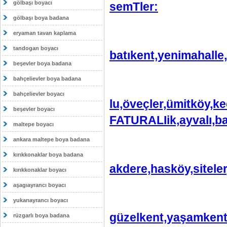
gölbaşı boyacı
semTler:
gölbaşı boya badana
eryaman tavan kaplama
tandogan boyacı
batıkent,yenimahalle,
beşevler boya badana
bahçelievler boya badana
bahçelievler boyacı
lu,öveçler,ümitköy,ke
beşevler boyacı
FATURALIik,ayvalı,b
maltepe boyacı
ankara maltepe boya badana
kırıkkonaklar boya badana
akdere,hasköy,sitele
kırıkkonaklar boyacı
aşagıayrancı boyacı
yukarıayrancı boyacı
güzelkent,yaşamkent
rüzgarlı boya badana