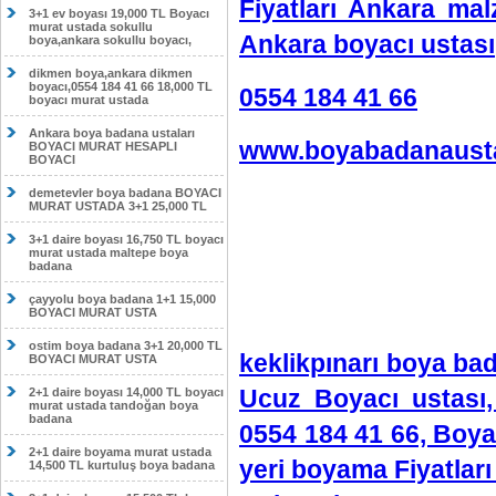
Fiyatları Ankara ma
3+1 ev boyası 19,000 TL Boyacı
murat ustada sokullu
Ankara boyacı ustası
boya,ankara sokullu boyacı,
dikmen boya,ankara dikmen
boyacı,0554 184 41 66 18,000 TL
0554 184 41 66
boyacı murat ustada
Ankara boya badana ustaları
www.boyabadanausta
BOYACI MURAT HESAPLI
BOYACI
demetevler boya badana BOYACI
MURAT USTADA 3+1 25,000 TL
3+1 daire boyası 16,750 TL boyacı
murat ustada maltepe boya
badana
çayyolu boya badana 1+1 15,000
BOYACI MURAT USTA
ostim boya badana 3+1 20,000 TL
keklikpınarı boya bad
BOYACI MURAT USTA
Ucuz Boyacı ustası,
2+1 daire boyası 14,000 TL boyacı
murat ustada tandoğan boya
badana
0554 184 41 66, Boya
2+1 daire boyama murat ustada
yeri boyama Fiyatlar
14,500 TL kurtuluş boya badana