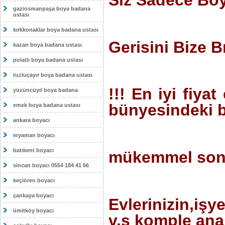
gaziosmanpaşa boya badana
ustası
kırkkonaklar boya badana ustası
Gerisini Bize Bı
kazan boya badana ustası
polatlı boya badana ustası
tuzluçayır boya badana ustası
!!! En iyi fiya
yüzüncüyıl boya badana
bünyesindeki b
emek boya badana ustası
ankara boyacı
eryaman boyacı
batıkent boyacı
mükemmel sonu
sincan boyacı 0554 184 41 66
keçiören boyacı
çankaya boyacı
Evlerinizin,işye
ümitköy boyacı
v.s komple anah