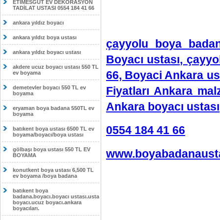
ETİMESĞUT EV DEKORASYON
TADİLAT USTASI 0554 184 41 66
ankara yıldız boyacı
ankara yıldız boya ustası
çayyolu boya badan
ankara yıldız boyacı ustası
Boyacı ustası, çayyo
akdere ucuz boyacı ustası 550 TL
66, Boyaci Ankara us
ev boyama
demetevler boyacı 550 TL ev
Fiyatları Ankara ma
boyama
Ankara boyacı ustası
eryaman boya badana 550TL ev
boyama
0554 184 41 66
batıkent boya ustası 6500 TL ev
boyama/boyacı/boya ustası
gölbaşı boya ustası 550 TL EV
www.boyabadanausta
BOYAMA
konutkent boya ustası 6,500 TL
ev boyama /boya badana
batıkent boya
badana.boyacı.boyacı ustası.usta
boyacı.ucuz boyacı.ankara
boyacıları.