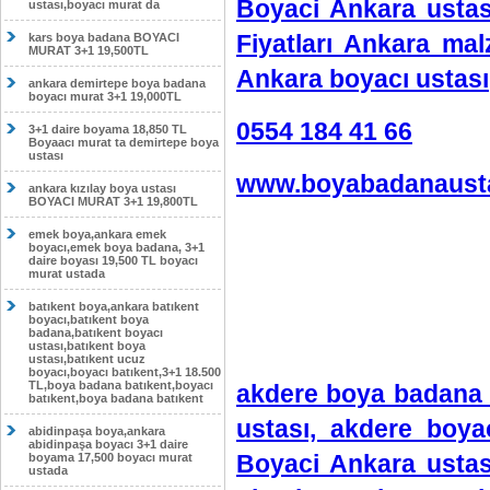
Boyaci Ankara ustas
ustası,boyacı murat da
Fiyatları Ankara ma
kars boya badana BOYACI
MURAT 3+1 19,500TL
Ankara boyacı ustası
ankara demirtepe boya badana
boyacı murat 3+1 19,000TL
0554 184 41 66
3+1 daire boyama 18,850 TL
Boyaacı murat ta demirtepe boya
ustası
www.boyabadanausta
ankara kızılay boya ustası
BOYACI MURAT 3+1 19,800TL
emek boya,ankara emek
boyacı,emek boya badana, 3+1
daire boyası 19,500 TL boyacı
murat ustada
batıkent boya,ankara batıkent
boyacı,batıkent boya
badana,batıkent boyacı
ustası,batıkent boya
ustası,batıkent ucuz
boyacı,boyacı batıkent,3+1 18.500
TL,boya badana batıkent,boyacı
akdere boya badana 
batıkent,boya badana batıkent
ustası, akdere boya
abidinpaşa boya,ankara
abidinpaşa boyacı 3+1 daire
Boyaci Ankara ustas
boyama 17,500 boyacı murat
ustada