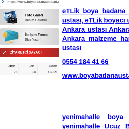
https://www.boyabadanaustalari.com/
eTLik boya badana 
ustası, eTLik boyacı 
Ankara ustası Ankar
Ankara malzeme har
ustası
ZİYARETÇİ SAYACI
0554 184 41 66
Bugün
Dün
Toplam
74
198
810.928
www.boyabadanausta
yenimahalle boya
yenimahalle Ucuz B