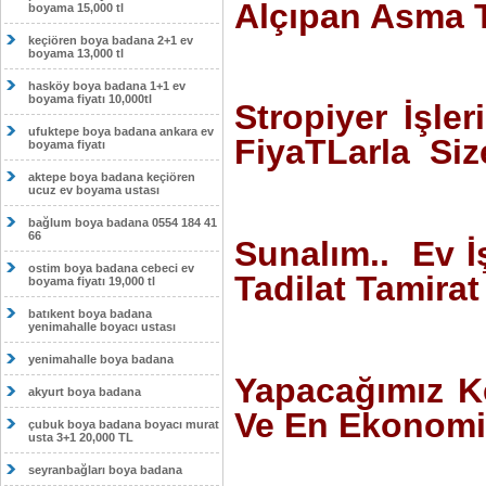
Alçıpan Asma 
boyama 15,000 tl
keçiören boya badana 2+1 ev
boyama 13,000 tl
hasköy boya badana 1+1 ev
boyama fiyatı 10,000tl
Stropiyer İşle
ufuktepe boya badana ankara ev
FiyaTLarla Si
boyama fiyatı
aktepe boya badana keçiören
ucuz ev boyama ustası
bağlum boya badana 0554 184 41
66
Sunalım.. Ev İ
ostim boya badana cebeci ev
Tadilat Tamirat
boyama fiyatı 19,000 tl
batıkent boya badana
yenimahalle boyacı ustası
yenimahalle boya badana
Yapacağımız K
akyurt boya badana
Ve En Ekonomik
çubuk boya badana boyacı murat
usta 3+1 20,000 TL
seyranbağları boya badana