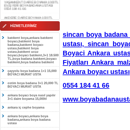
AKDERE DAİRE BOYAMA 1000TL
EV,İŞYERİ BOYA BADANA USTASI
0554 184 41 66
CEBECİ DAİRE BOYAMA 1000TL
EV,İŞYERİ BOYA BADANA USTASI
HİZMETLERİMİZ
0554 184 41 66
sincan boya badana 
HASKÖY DAİRE BOYAMA 1000TL
batıkent boya,ankara batıkent
EV,İŞYERİ BOYA BADANA USTASI
boyacı,batıkent boya
ustası, sincan boya
0554 184 41 66
badana,batıkent boyacı
ustası,batıkent boya
Boyaci Ankara ustas
ustası,batıkent ucuz
GÖLBAŞI DAİRE BOYAMA 1000TL
boyacı,boyacı batıkent,3+1 18.500
EV,İŞYERİ BOYA BADANA USTASI
TL,boya badana batıkent,boyacı
0554 184 41 66
Fiyatları Ankara ma
batıkent,boya badana batıkent
SOKULLU DAİRE BOYAMA 1000TL
Ankara boyacı ustası
çayyolu boya badana 1+1 15,000
EV,İŞYERİ BOYA BADANA USTASI
BOYACI MURAT USTA
0554 184 41 66
ostim boya badana 3+1 20,000 TL
0554 184 41 66
BOYACI MURAT USTA
ankara boyacı boya nasıl yapılır
www.boyabadanausta
3+1 daire boyama 15,000tl
ankara iç cephe boyama
ankara boyacı,ankara boya
badana,ankara boya badana
ustası