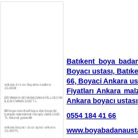
Batıkent boya badan
Boyacı ustası, Batık
ankara 3+1 ev boyama sadece
15,000tl
66, Boyaci Ankara us
ERYAMAN BOYA BADANA FİLLİ BOYA
Fiyatları Ankara ma
İLE BOYAMA 1500 TL
filli boya marshall boya dyo boya ile
Ankara boyacı ustası
komple daireleriniz herşey dahil 1500
TL faturalı garantili
0554 184 41 66
ankara boyacı ucuz oyacı ankara
15.000TL
YAŞAMKENT DAİRE BOYAMA 1000TL
www.boyabadanausta
EV,İŞYERİ BOYA BADANA USTASI
0554 184 41 66