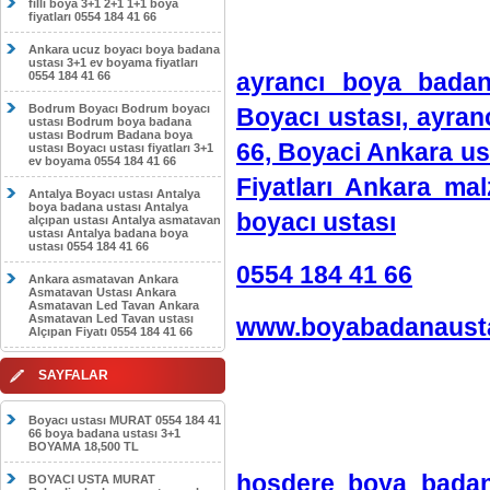
filli boya 3+1 2+1 1+1 boya
fiyatları 0554 184 41 66
Ankara ucuz boyacı boya badana
ustası 3+1 ev boyama fiyatları
ayrancı boya badan
0554 184 41 66
Bodrum Boyacı Bodrum boyacı
Boyacı ustası, ayran
ustası Bodrum boya badana
ustası Bodrum Badana boya
66, Boyaci Ankara us
ustası Boyacı ustası fiyatları 3+1
ev boyama 0554 184 41 66
Fiyatları Ankara ma
Antalya Boyacı ustası Antalya
boya badana ustası Antalya
boyacı ustası
alçıpan ustası Antalya asmatavan
ustası Antalya badana boya
ustası 0554 184 41 66
0554 184 41 66
Ankara asmatavan Ankara
Asmatavan Ustası Ankara
Asmatavan Led Tavan Ankara
Asmatavan Led Tavan ustası
www.boyabadanausta
Alçıpan Fiyatı 0554 184 41 66
SAYFALAR
Boyacı ustası MURAT 0554 184 41
66 boya badana ustası 3+1
BOYAMA 18,500 TL
hoşdere boya badan
BOYACI USTA MURAT