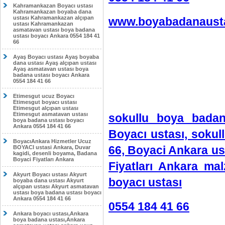
Kahramankazan Boyacı ustası
Kahramankazan boyaba dana
ustası Kahramankazan alçıpan
www.boyabadanausta
ustası Kahramankazan
asmatavan ustası boya badana
ustası boyacı Ankara 0554 184 41
66
Ayaş Boyacı ustası Ayaş boyaba
dana ustası Ayaş alçıpan ustası
Ayaş asmatavan ustası boya
badana ustası boyacı Ankara
0554 184 41 66
Etimesgut ucuz Boyacı
Etimesgut boyacı ustası
Etimesgut alçıpan ustası
Etimesgut asmatavan ustası
sokullu boya badan
boya badana ustası boyacı
Ankara 0554 184 41 66
Boyacı ustası, sokul
BoyacıAnkara Hizmetler Ucuz
66, Boyaci Ankara us
BOYACI ustasi Ankara, Duvar
kagidi, desenli boyama, Badana
Boyaci Fiyatları Ankara
Fiyatları Ankara ma
Akyurt Boyacı ustası Akyurt
boyacı ustası
boyaba dana ustası Akyurt
alçıpan ustası Akyurt asmatavan
ustası boya badana ustası boyacı
Ankara 0554 184 41 66
0554 184 41 66
Ankara boyacı ustası,Ankara
boya badana ustası,Ankara