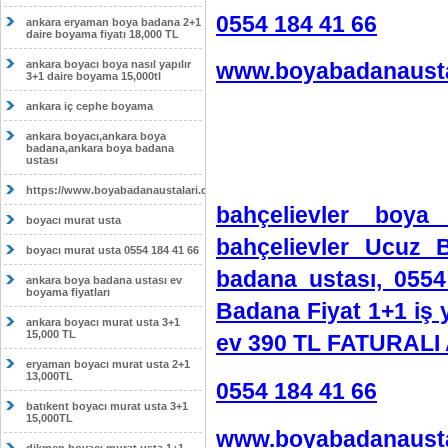
0554 184 41 66
ankara eryaman boya badana 2+1
daire boyama fiyatı 18,000 TL
ankara boyacı boya nasıl yapılır
www.boyabadanausta
3+1 daire boyama 15,000tl
ankara iç cephe boyama
ankara boyacı,ankara boya
badana,ankara boya badana
ustası
https://www.boyabadanaustalari.com/
bahçelievler boya
boyacı murat usta
bahçelievler Ucuz B
boyacı murat usta 0554 184 41 66
badana ustası, 055
ankara boya badana ustası ev
boyama fiyatları
Badana Fiyat 1+1 iş 
ankara boyacı murat usta 3+1
15,000 TL
ev 390 TL FATURALI 
eryaman boyacı murat usta 2+1
13,000TL
0554 184 41 66
batıkent boyacı murat usta 3+1
15,000TL
www.boyabadanausta