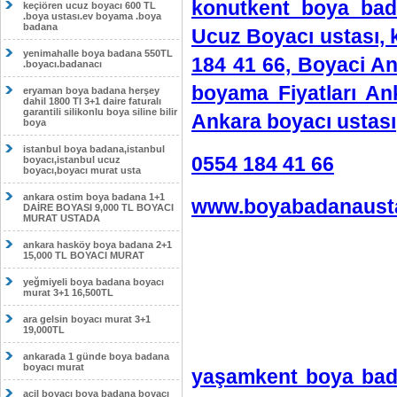
konutkent boya bad
keçiören ucuz boyacı 600 TL
.boya ustası.ev boyama .boya
badana
Ucuz Boyacı ustası, 
yenimahalle boya badana 550TL
184 41 66, Boyaci An
.boyacı.badanacı
boyama Fiyatları An
eryaman boya badana herşey
dahil 1800 Tl 3+1 daire faturalı
garantili silikonlu boya siline bilir
Ankara boyacı ustası
boya
istanbul boya badana,istanbul
0554 184 41 66
boyacı,istanbul ucuz
boyacı,boyacı murat usta
ankara ostim boya badana 1+1
www.boyabadanausta
DAİRE BOYASI 9,000 TL BOYACI
MURAT USTADA
ankara hasköy boya badana 2+1
15,000 TL BOYACI MURAT
yeğmiyeli boya badana boyacı
murat 3+1 16,500TL
ara gelsin boyacı murat 3+1
19,000TL
ankarada 1 günde boya badana
boyacı murat
yaşamkent boya bad
acil boyacı boya badana boyacı