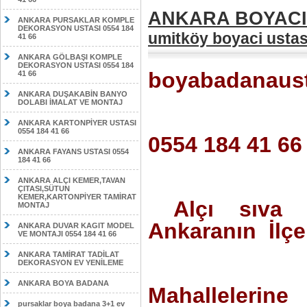
ANKARA BOYACI U
ANKARA PURSAKLAR KOMPLE
DEKORASYON USTASI 0554 184
umitköy boyaci ustas
41 66
ANKARA GÖLBAŞI KOMPLE
DEKORASYON USTASI 0554 184
boyabadanaus
41 66
ANKARA DUŞAKABİN BANYO
DOLABI İMALAT VE MONTAJ
ANKARA KARTONPİYER USTASI
0554 184 41 66
0554 184 41 66
ANKARA FAYANS USTASI 0554
184 41 66
ANKARA ALÇI KEMER,TAVAN
ÇITASI,SÜTUN
KEMER,KARTONPİYER TAMİRAT
Alçı sıva 
MONTAJ
Ankaranın İlçe
ANKARA DUVAR KAGIT MODEL
VE MONTAJI 0554 184 41 66
ANKARA TAMİRAT TADİLAT
DEKORASYON EV YENİLEME
ANKARA BOYA BADANA
Mahallelerin
pursaklar boya badana 3+1 ev