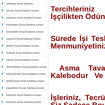
çankaya boya badana
Tercihlerini
sincan boya badana ustası
İşçilikten Öd
eryaman boya badana ustası
etimesgut boya badana ustası
konutkent boya badana ustası
Sürede İşi Tes
çayyolu boya badana ustası
Menmuniyetiniz
akdere boya badana ustası
mamak boya badana ustası
cebeci boya badana ustası
Asma Tavan 
demirlibahçe boya badana ustası
Kalebodur Ve 
bahçelievler boya badana ustası
abidinpaşa boya badana ustası
yaşamkent boya badana ustası
İşleriniz, Tecr
beşevler boya badana ustası
kurtuluş boya badana ustası
Siz Sadece Boy