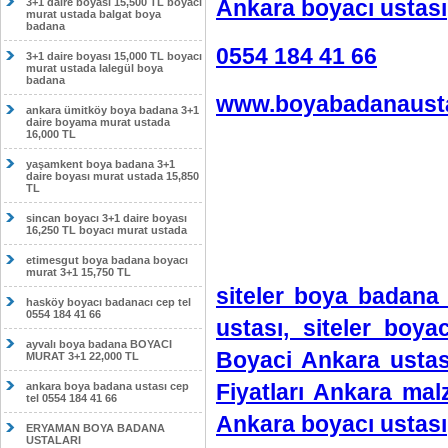
Ankara boyacı ustası
3+1 daire boyası 15,500 TL boyacı
murat ustada balgat boya
badana
0554 184 41 66
3+1 daire boyası 15,000 TL boyacı
murat ustada lalegül boya
badana
www.boyabadanausta
ankara ümitköy boya badana 3+1
daire boyama murat ustada
16,000 TL
yaşamkent boya badana 3+1
daire boyası murat ustada 15,850
TL
sincan boyacı 3+1 daire boyası
16,250 TL boyacı murat ustada
etimesgut boya badana boyacı
murat 3+1 15,750 TL
siteler boya badana 
hasköy boyacı badanacı cep tel
0554 184 41 66
ustası, siteler boy
ayvalı boya badana BOYACI
Boyaci Ankara ustas
MURAT 3+1 22,000 TL
Fiyatları Ankara ma
ankara boya badana ustası cep
tel 0554 184 41 66
Ankara boyacı ustası
ERYAMAN BOYA BADANA
USTALARI