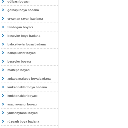
gölbaşı boyacı
gölbaşı boya badana
eryaman tavan kaplama
tandogan boyacı
beşevler boya badana
bahçelievler boya badana
bahçelievler boyacı
beşevler boyacı
maltepe boyacı
ankara maltepe boya badana
kırıkkonaklar boya badana
kırıkkonaklar boyacı
aşagıayrancı boyacı
yukarıayrancı boyacı
rüzgarlı boya badana