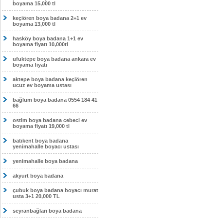
boyama 15,000 tl
keçiören boya badana 2+1 ev
boyama 13,000 tl
hasköy boya badana 1+1 ev
boyama fiyatı 10,000tl
ufuktepe boya badana ankara ev
boyama fiyatı
aktepe boya badana keçiören
ucuz ev boyama ustası
bağlum boya badana 0554 184 41
66
ostim boya badana cebeci ev
boyama fiyatı 19,000 tl
batıkent boya badana
yenimahalle boyacı ustası
yenimahalle boya badana
akyurt boya badana
çubuk boya badana boyacı murat
usta 3+1 20,000 TL
seyranbağları boya badana