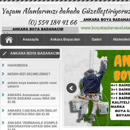
Anasayfa
Ankara Boyacıları
Galeri
Hizmetler
ANKARA BOYA BADANACIM
HAKKIMIZDA
NEDEN BİZİ SEÇMELİSİNİZ?
ankara boya badana işinde nasıl
çalışırız
ANKARA Asmatavan ustası
BOYA BADANA ustası 0554 184
41 66
ANKARA CAM BALKON İMALAT
VE MONTAJI 0554 184 41 66
ANKARA YENİMAHALE KOMPLE
DEKORASYON USTASI 0554 184
41 66