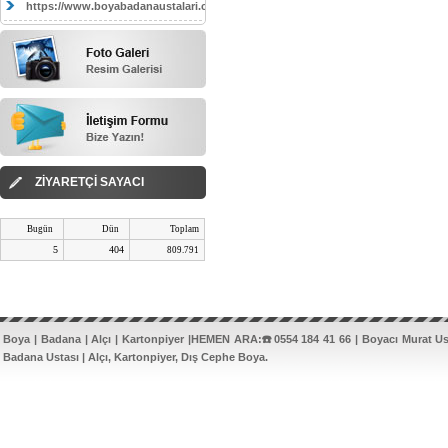
https://www.boyabadanaustalari.com/
ZİYARETÇİ SAYACI
Bugün
Dün
Toplam
5
404
809.791
Boya | Badana | Alçı | Kartonpiyer |HEMEN ARA:☎️0554 184 41 66 | Boyacı Murat U
Badana Ustası | Alçı, Kartonpiyer, Dış Cephe Boya.