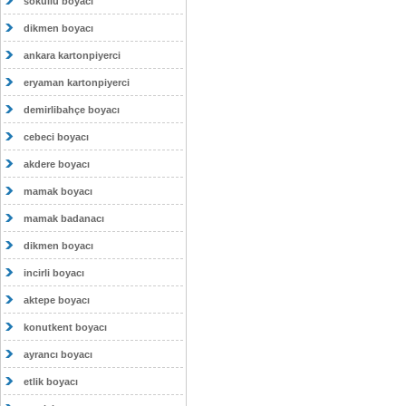
sokullu boyacı
dikmen boyacı
ankara kartonpiyerci
eryaman kartonpiyerci
demirlibahçe boyacı
cebeci boyacı
akdere boyacı
mamak boyacı
mamak badanacı
dikmen boyacı
incirli boyacı
aktepe boyacı
konutkent boyacı
ayrancı boyacı
etlik boyacı