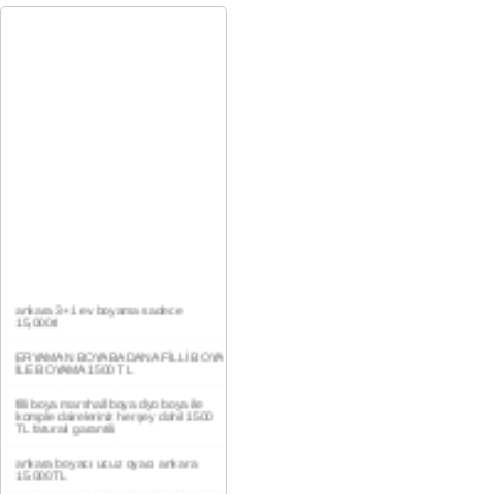
ankara 3+1 ev boyama sadece
15,000tl
ERYAMAN BOYA BADANA FİLLİ BOYA
İLE BOYAMA 1500 TL
filli boya marshall boya dyo boya ile
komple daireleriniz herşey dahil 1500
TL faturalı garantili
ankara boyacı ucuz oyacı ankara
15.000TL
YAŞAMKENT DAİRE BOYAMA 1000TL
EV,İŞYERİ BOYA BADANA USTASI