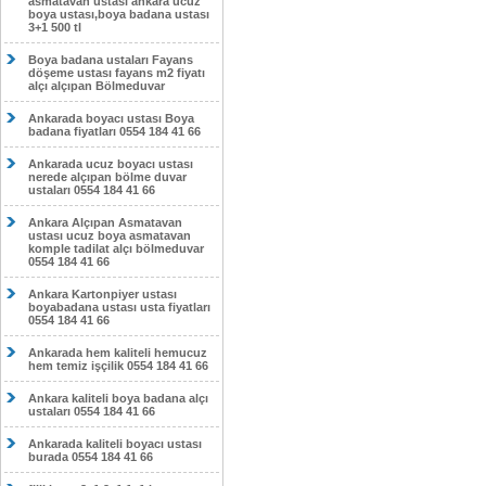
asmatavan ustası ankara ucuz
boya ustası,boya badana ustası
3+1 500 tl
Boya badana ustaları Fayans
döşeme ustası fayans m2 fiyatı
alçı alçıpan Bölmeduvar
Ankarada boyacı ustası Boya
badana fiyatları 0554 184 41 66
Ankarada ucuz boyacı ustası
nerede alçıpan bölme duvar
ustaları 0554 184 41 66
Ankara Alçıpan Asmatavan
ustası ucuz boya asmatavan
komple tadilat alçı bölmeduvar
0554 184 41 66
Ankara Kartonpiyer ustası
boyabadana ustası usta fiyatları
0554 184 41 66
Ankarada hem kaliteli hemucuz
hem temiz işçilik 0554 184 41 66
Ankara kaliteli boya badana alçı
ustaları 0554 184 41 66
Ankarada kaliteli boyacı ustası
burada 0554 184 41 66