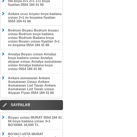
filli boya 3+1 2+1 1+1 boya
fiyatları 0554 184 41 66
Ankara ucuz boyacı boya badana
ustası 3+1 ev boyama fiyatları
0554 184 41 66
Bodrum Boyacı Bodrum boyacı
ustası Bodrum boya badana
ustası Bodrum Badana boya
ustası Boyacı ustası fiyatları 3+1
ev boyama 0554 184 41 66
Antalya Boyacı ustası Antalya
boya badana ustası Antalya
alçıpan ustası Antalya asmatavan
ustası Antalya badana boya
ustası 0554 184 41 66
Ankara asmatavan Ankara
Asmatavan Ustası Ankara
Asmatavan Led Tavan Ankara
Asmatavan Led Tavan ustası
Alçıpan Fiyatı 0554 184 41 66
SAYFALAR
Boyacı ustası MURAT 0554 184 41
66 boya badana ustası 3+1
BOYAMA 18,500 TL
BOYACI USTA MURAT