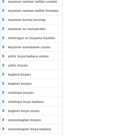
eryaman tamirat tadilat ustaları
eryaman tamirat tadilat firmaları
eryaman kornej montajı
eryaman su tesisatcıları
etimesgut ev boyama fiyatları
keçiören asmatavan ustası
yıldız boya badana ustası
yıldız boyacı
baglıca boyacı
baglum boyacı
ufuktepe boyacı
ufuktepe boya badana
baglum boya ustası
seyranbagları boyacı
seyranbagları boya badana