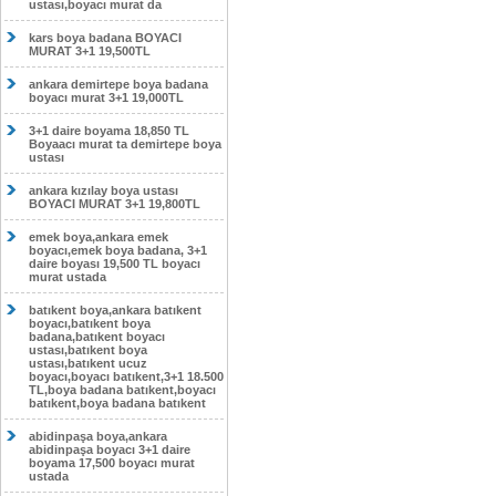
ustası,boyacı murat da
kars boya badana BOYACI
MURAT 3+1 19,500TL
ankara demirtepe boya badana
boyacı murat 3+1 19,000TL
3+1 daire boyama 18,850 TL
Boyaacı murat ta demirtepe boya
ustası
ankara kızılay boya ustası
BOYACI MURAT 3+1 19,800TL
emek boya,ankara emek
boyacı,emek boya badana, 3+1
daire boyası 19,500 TL boyacı
murat ustada
batıkent boya,ankara batıkent
boyacı,batıkent boya
badana,batıkent boyacı
ustası,batıkent boya
ustası,batıkent ucuz
boyacı,boyacı batıkent,3+1 18.500
TL,boya badana batıkent,boyacı
batıkent,boya badana batıkent
abidinpaşa boya,ankara
abidinpaşa boyacı 3+1 daire
boyama 17,500 boyacı murat
ustada