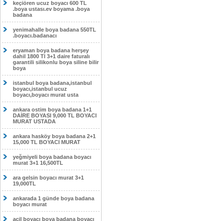
keçiören ucuz boyacı 600 TL
.boya ustası.ev boyama .boya
badana
yenimahalle boya badana 550TL
.boyacı.badanacı
eryaman boya badana herşey
dahil 1800 Tl 3+1 daire faturalı
garantili silikonlu boya siline bilir
boya
istanbul boya badana,istanbul
boyacı,istanbul ucuz
boyacı,boyacı murat usta
ankara ostim boya badana 1+1
DAİRE BOYASI 9,000 TL BOYACI
MURAT USTADA
ankara hasköy boya badana 2+1
15,000 TL BOYACI MURAT
yeğmiyeli boya badana boyacı
murat 3+1 16,500TL
ara gelsin boyacı murat 3+1
19,000TL
ankarada 1 günde boya badana
boyacı murat
acil boyacı boya badana boyacı