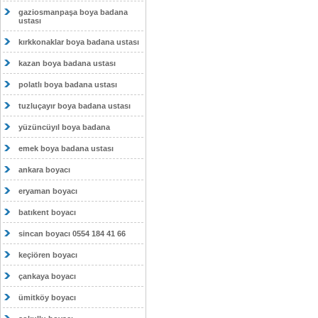
gaziosmanpaşa boya badana
ustası
kırkkonaklar boya badana ustası
kazan boya badana ustası
polatlı boya badana ustası
tuzluçayır boya badana ustası
yüzüncüyıl boya badana
emek boya badana ustası
ankara boyacı
eryaman boyacı
batıkent boyacı
sincan boyacı 0554 184 41 66
keçiören boyacı
çankaya boyacı
ümitköy boyacı