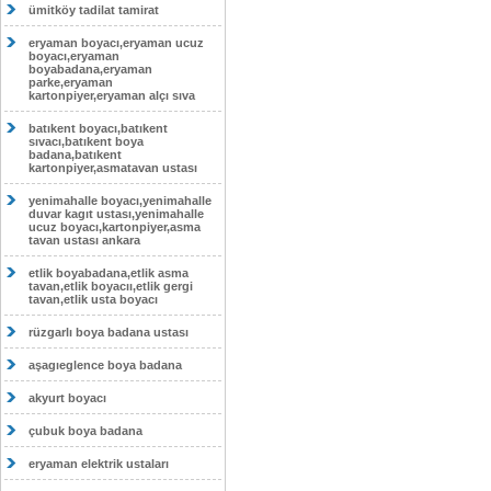
ümitköy tadilat tamirat
eryaman boyacı,eryaman ucuz
boyacı,eryaman
boyabadana,eryaman
parke,eryaman
kartonpiyer,eryaman alçı sıva
batıkent boyacı,batıkent
sıvacı,batıkent boya
badana,batıkent
kartonpiyer,asmatavan ustası
yenimahalle boyacı,yenimahalle
duvar kagıt ustası,yenimahalle
ucuz boyacı,kartonpiyer,asma
tavan ustası ankara
etlik boyabadana,etlik asma
tavan,etlik boyacıı,etlik gergi
tavan,etlik usta boyacı
rüzgarlı boya badana ustası
aşagıeglence boya badana
akyurt boyacı
çubuk boya badana
eryaman elektrik ustaları