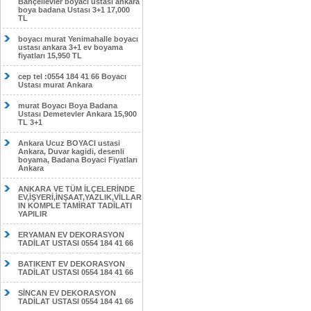
Bahçelievler boyacı ustası ankara
boya badana Ustası 3+1 17,000
TL
boyacı murat Yenimahalle boyacı
ustası ankara 3+1 ev boyama
fiyatları 15,950 TL
cep tel :0554 184 41 66 Boyacı
Ustası murat Ankara
murat Boyacı Boya Badana
Ustası Demetevler Ankara 15,900
TL 3+1
Ankara Ucuz BOYACI ustasi
Ankara, Duvar kagidi, desenli
boyama, Badana Boyaci Fiyatları
Ankara
ANKARA VE TÜM İLÇELERİNDE
EV,İŞYERİ,İNŞAAT,YAZLIK,VİLLAR
IN KOMPLE TAMİRAT TADİLATI
YAPILIR
ERYAMAN EV DEKORASYON
TADİLAT USTASI 0554 184 41 66
BATIKENT EV DEKORASYON
TADİLAT USTASI 0554 184 41 66
SİNCAN EV DEKORASYON
TADİLAT USTASI 0554 184 41 66