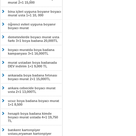
murat 2+1 15,000
bina içleri uyguna boyanır boyacı
murat usta 1+1 10, 000
öğrenci evleri uyguna boyanır
boyacı murat
demetevlerde boyacı murat usta
farkı 3+1 boya badana 20,000TL
boyacı muratda boya badana
kampanyası 3+1 16,000TL
murat ustadan boya badanada
DEV indirim 1+1 9,000 TL
ankarada boya badana fırtınası
boyacı murat 2+1 15,000TL
ankara cebecide boyacı murat
usta 2+1 13,000TL
ucuz boya badana boyacı murat
1+1 8,500
hesaplı boya badana kimde
boyacı murat ustada 4+1 19,750
TL
batıkent kartonpiyer
ustası,eryaman kartonpiyer