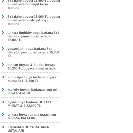
3+1 daire boyası 15,500 TL boyacı
murat ustada balgat boya
badana
3+1 daire boyası 15,000 TL boyacı
murat ustada lalegül boya
badana
ankara ümitköy boya badana 3+1
daire boyama murat ustada
16,000 TL
yaşamkent boya badana 3+1
daire boyası murat ustada 15,850
TL
sincan boyacı 3+1 daire boyası
16,250 TL boyacı murat ustada
etimesgut boya badana boyacı
murat 3+1 15,750 TL
hasköy boyacı badanacı cep tel
0554 184 41 66
ayvalı boya badana BOYACI
MURAT 3+1 22,000 TL
ankara boya badana ustası cep
tel 0554 184 41 66
ERYAMAN BOYA BADANA
USTALARI