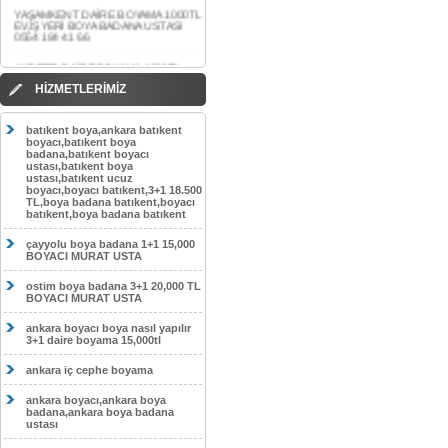
0554 184 41 66
AKDERE DAİRE BOYAMA 1000TL
EV,İŞYERİ BOYA BADANA USTASI
0554 184 41 66
CEBECİ DAİRE BOYAMA 1000TL
HİZMETLERİMİZ
EV,İŞYERİ BOYA BADANA USTASI
0554 184 41 66
batıkent boya,ankara batıkent
HASKÖY DAİRE BOYAMA 1000TL
boyacı,batıkent boya
EV,İŞYERİ BOYA BADANA USTASI
badana,batıkent boyacı
0554 184 41 66
ustası,batıkent boya
ustası,batıkent ucuz
boyacı,boyacı batıkent,3+1 18.500
GÖLBAŞI DAİRE BOYAMA 1000TL
TL,boya badana batıkent,boyacı
EV,İŞYERİ BOYA BADANA USTASI
batıkent,boya badana batıkent
0554 184 41 66
çayyolu boya badana 1+1 15,000
SOKULLU DAİRE BOYAMA 1000TL
BOYACI MURAT USTA
EV,İŞYERİ BOYA BADANA USTASI
0554 184 41 66
ostim boya badana 3+1 20,000 TL
BOYACI MURAT USTA
ankara boyacı boya nasıl yapılır
3+1 daire boyama 15,000tl
ankara iç cephe boyama
ankara boyacı,ankara boya
badana,ankara boya badana
ustası