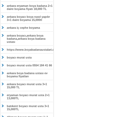
ankara eryaman boya badana 2+1
daire boyama fiyatı 18,000 TL
ankara boyacı boya nasıl yapılır
3+1 daire boyama 15,000tl
ankara iç cephe boyama
ankara boyacı,ankara boya
badana,ankara boya badana
ustası
https://www.boyabadanaustalari.com/
boyacı murat usta
boyacı murat usta 0554 184 41 66
ankara boya badana ustası ev
boyama fiyatları
ankara boyacı murat usta 3+1
15,000 TL
eryaman boyacı murat usta 2+1
13,000TL
batıkent boyacı murat usta 3+1
15,000TL