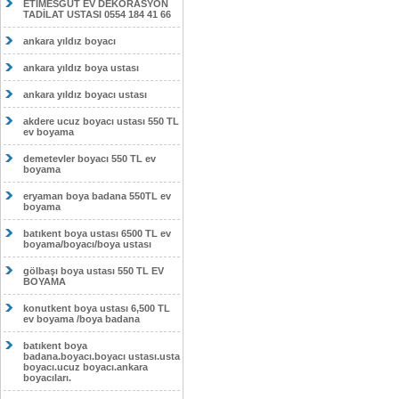
ETİMESĞUT EV DEKORASYON
TADİLAT USTASI 0554 184 41 66
ankara yıldız boyacı
ankara yıldız boya ustası
ankara yıldız boyacı ustası
akdere ucuz boyacı ustası 550 TL
ev boyama
demetevler boyacı 550 TL ev
boyama
eryaman boya badana 550TL ev
boyama
batıkent boya ustası 6500 TL ev
boyama/boyacı/boya ustası
gölbaşı boya ustası 550 TL EV
BOYAMA
konutkent boya ustası 6,500 TL
ev boyama /boya badana
batıkent boya
badana.boyacı.boyacı ustası.usta
boyacı.ucuz boyacı.ankara
boyacıları.