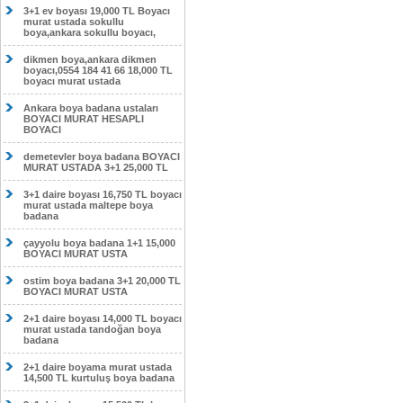
3+1 ev boyası 19,000 TL Boyacı
murat ustada sokullu
boya,ankara sokullu boyacı,
dikmen boya,ankara dikmen
boyacı,0554 184 41 66 18,000 TL
boyacı murat ustada
Ankara boya badana ustaları
BOYACI MURAT HESAPLI
BOYACI
demetevler boya badana BOYACI
MURAT USTADA 3+1 25,000 TL
3+1 daire boyası 16,750 TL boyacı
murat ustada maltepe boya
badana
çayyolu boya badana 1+1 15,000
BOYACI MURAT USTA
ostim boya badana 3+1 20,000 TL
BOYACI MURAT USTA
2+1 daire boyası 14,000 TL boyacı
murat ustada tandoğan boya
badana
2+1 daire boyama murat ustada
14,500 TL kurtuluş boya badana