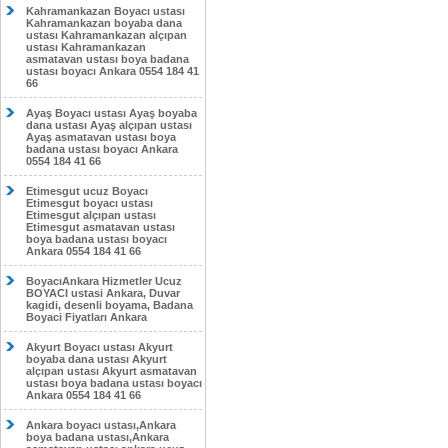
Kahramankazan Boyacı ustası
Kahramankazan boyaba dana
ustası Kahramankazan alçıpan
ustası Kahramankazan
asmatavan ustası boya badana
ustası boyacı Ankara 0554 184 41
66
Ayaş Boyacı ustası Ayaş boyaba
dana ustası Ayaş alçıpan ustası
Ayaş asmatavan ustası boya
badana ustası boyacı Ankara
0554 184 41 66
Etimesgut ucuz Boyacı
Etimesgut boyacı ustası
Etimesgut alçıpan ustası
Etimesgut asmatavan ustası
boya badana ustası boyacı
Ankara 0554 184 41 66
BoyacıAnkara Hizmetler Ucuz
BOYACI ustasi Ankara, Duvar
kagidi, desenli boyama, Badana
Boyaci Fiyatları Ankara
Akyurt Boyacı ustası Akyurt
boyaba dana ustası Akyurt
alçıpan ustası Akyurt asmatavan
ustası boya badana ustası boyacı
Ankara 0554 184 41 66
Ankara boyacı ustası,Ankara
boya badana ustası,Ankara