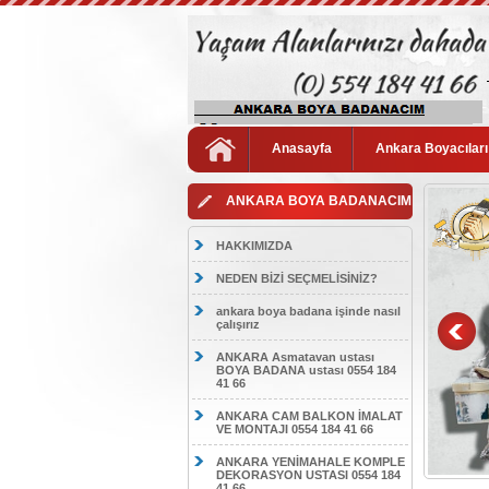
Anasayfa
Ankara Boyacıları
ANKARA BOYA BADANACIM
HAKKIMIZDA
NEDEN BİZİ SEÇMELİSİNİZ?
ankara boya badana işinde nasıl
çalışırız
ANKARA Asmatavan ustası
BOYA BADANA ustası 0554 184
41 66
ANKARA CAM BALKON İMALAT
VE MONTAJI 0554 184 41 66
ANKARA YENİMAHALE KOMPLE
DEKORASYON USTASI 0554 184
41 66