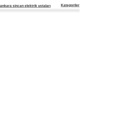
Kategoriler
ankara sincan elektrik ustaları