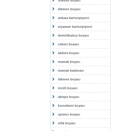
sokullu boyacı
dikmen boyacı
ankara kartonpiyerci
eryaman kartonpiyerci
demirlibahçe boyacı
cebeci boyacı
akdere boyacı
mamak boyacı
mamak badanacı
dikmen boyacı
incirli boyacı
aktepe boyacı
konutkent boyacı
ayrancı boyacı
etlik boyacı