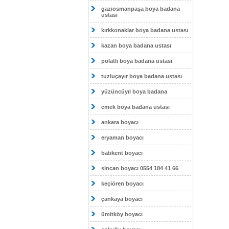
gaziosmanpaşa boya badana
ustası
kırkkonaklar boya badana ustası
kazan boya badana ustası
polatlı boya badana ustası
tuzluçayır boya badana ustası
yüzüncüyıl boya badana
emek boya badana ustası
ankara boyacı
eryaman boyacı
batıkent boyacı
sincan boyacı 0554 184 41 66
keçiören boyacı
çankaya boyacı
ümitköy boyacı