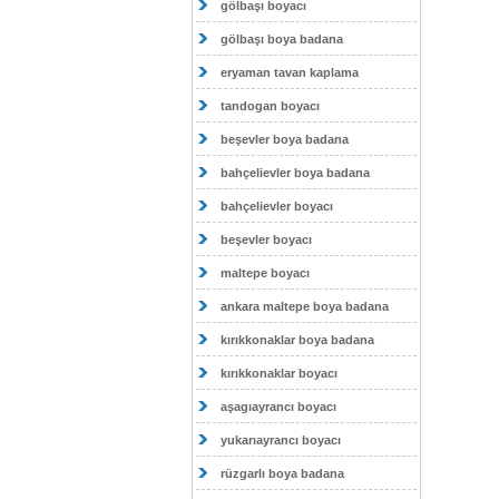
gölbaşı boyacı
gölbaşı boya badana
eryaman tavan kaplama
tandogan boyacı
beşevler boya badana
bahçelievler boya badana
bahçelievler boyacı
beşevler boyacı
maltepe boyacı
ankara maltepe boya badana
kırıkkonaklar boya badana
kırıkkonaklar boyacı
aşagıayrancı boyacı
yukarıayrancı boyacı
rüzgarlı boya badana