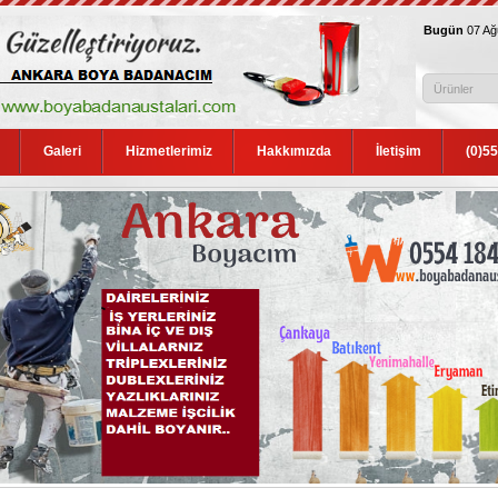
Bugün
07 A
Galeri
Hizmetlerimiz
Hakkımızda
İletişim
(0)5