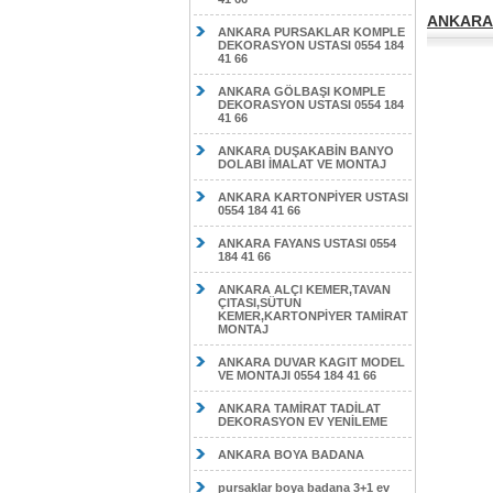
ANKARA 
ANKARA PURSAKLAR KOMPLE
DEKORASYON USTASI 0554 184
41 66
ANKARA GÖLBAŞI KOMPLE
DEKORASYON USTASI 0554 184
41 66
ANKARA DUŞAKABİN BANYO
DOLABI İMALAT VE MONTAJ
ANKARA KARTONPİYER USTASI
0554 184 41 66
ANKARA FAYANS USTASI 0554
184 41 66
ANKARA ALÇI KEMER,TAVAN
ÇITASI,SÜTUN
KEMER,KARTONPİYER TAMİRAT
MONTAJ
ANKARA DUVAR KAGIT MODEL
VE MONTAJI 0554 184 41 66
ANKARA TAMİRAT TADİLAT
DEKORASYON EV YENİLEME
ANKARA BOYA BADANA
pursaklar boya badana 3+1 ev