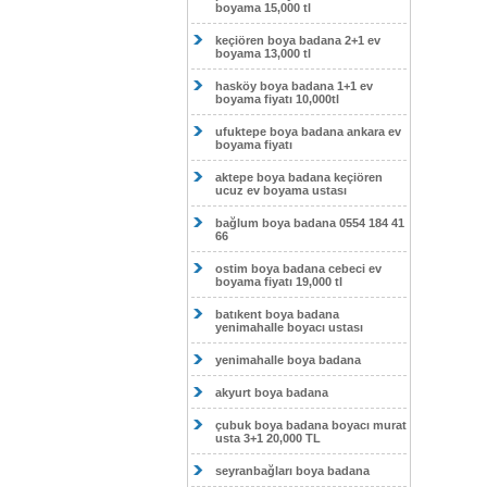
boyama 15,000 tl
keçiören boya badana 2+1 ev
boyama 13,000 tl
hasköy boya badana 1+1 ev
boyama fiyatı 10,000tl
ufuktepe boya badana ankara ev
boyama fiyatı
aktepe boya badana keçiören
ucuz ev boyama ustası
bağlum boya badana 0554 184 41
66
ostim boya badana cebeci ev
boyama fiyatı 19,000 tl
batıkent boya badana
yenimahalle boyacı ustası
yenimahalle boya badana
akyurt boya badana
çubuk boya badana boyacı murat
usta 3+1 20,000 TL
seyranbağları boya badana