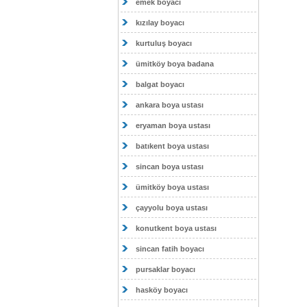
emek boyacı
kızılay boyacı
kurtuluş boyacı
ümitköy boya badana
balgat boyacı
ankara boya ustası
eryaman boya ustası
batıkent boya ustası
sincan boya ustası
ümitköy boya ustası
çayyolu boya ustası
konutkent boya ustası
sincan fatih boyacı
pursaklar boyacı
hasköy boyacı