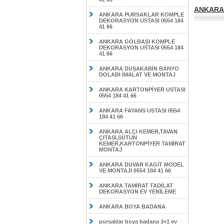
ANKARA 
ANKARA PURSAKLAR KOMPLE
DEKORASYON USTASI 0554 184
41 66
ANKARA GÖLBAŞI KOMPLE
DEKORASYON USTASI 0554 184
41 66
ANKARA DUŞAKABİN BANYO
DOLABI İMALAT VE MONTAJ
ANKARA KARTONPİYER USTASI
0554 184 41 66
ANKARA FAYANS USTASI 0554
184 41 66
ANKARA ALÇI KEMER,TAVAN
ÇITASI,SÜTUN
KEMER,KARTONPİYER TAMİRAT
MONTAJ
ANKARA DUVAR KAGIT MODEL
VE MONTAJI 0554 184 41 66
ANKARA TAMİRAT TADİLAT
DEKORASYON EV YENİLEME
ANKARA BOYA BADANA
pursaklar boya badana 3+1 ev