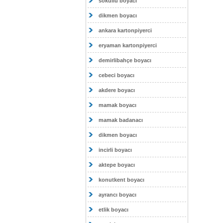
sokullu boyacı
dikmen boyacı
ankara kartonpiyerci
eryaman kartonpiyerci
demirlibahçe boyacı
cebeci boyacı
akdere boyacı
mamak boyacı
mamak badanacı
dikmen boyacı
incirli boyacı
aktepe boyacı
konutkent boyacı
ayrancı boyacı
etlik boyacı