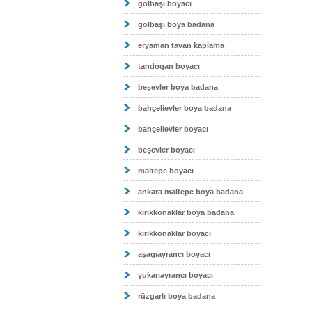
gölbaşı boyacı
gölbaşı boya badana
eryaman tavan kaplama
tandogan boyacı
beşevler boya badana
bahçelievler boya badana
bahçelievler boyacı
beşevler boyacı
maltepe boyacı
ankara maltepe boya badana
kırıkkonaklar boya badana
kırıkkonaklar boyacı
aşagıayrancı boyacı
yukarıayrancı boyacı
rüzgarlı boya badana