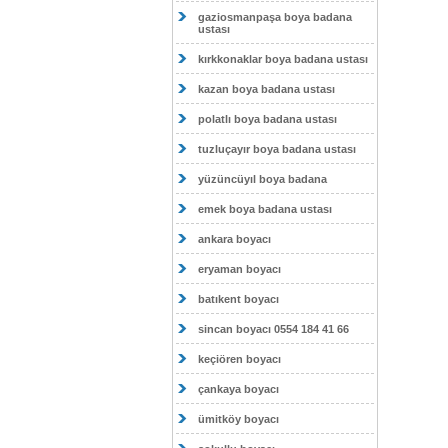
gaziosmanpaşa boya badana
ustası
kırkkonaklar boya badana ustası
kazan boya badana ustası
polatlı boya badana ustası
tuzluçayır boya badana ustası
yüzüncüyıl boya badana
emek boya badana ustası
ankara boyacı
eryaman boyacı
batıkent boyacı
sincan boyacı 0554 184 41 66
keçiören boyacı
çankaya boyacı
ümitköy boyacı