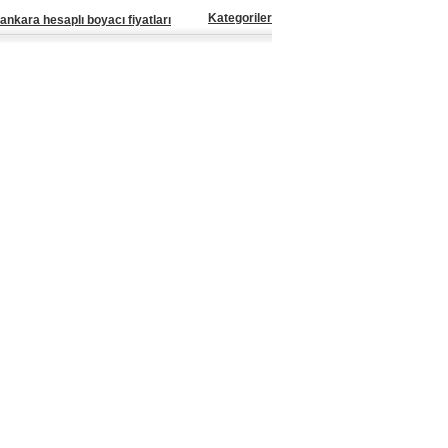
Kategoriler
ankara hesaplı boyacı fiyatları