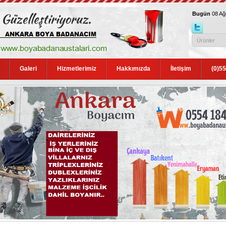
Bugün
08 A
Galeri
Hizmetlerimiz
Hakkımızda
İletişim
(0)5