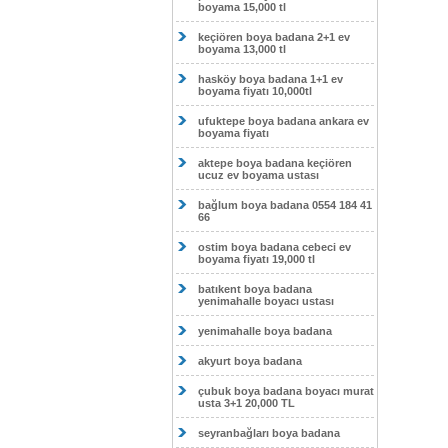
boyama 15,000 tl
keçiören boya badana 2+1 ev
boyama 13,000 tl
hasköy boya badana 1+1 ev
boyama fiyatı 10,000tl
ufuktepe boya badana ankara ev
boyama fiyatı
aktepe boya badana keçiören
ucuz ev boyama ustası
bağlum boya badana 0554 184 41
66
ostim boya badana cebeci ev
boyama fiyatı 19,000 tl
batıkent boya badana
yenimahalle boyacı ustası
yenimahalle boya badana
akyurt boya badana
çubuk boya badana boyacı murat
usta 3+1 20,000 TL
seyranbağları boya badana