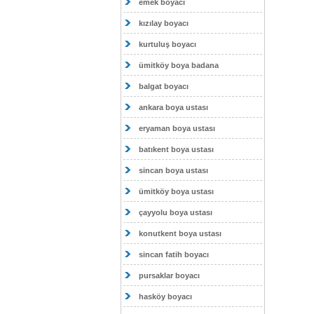
emek boyacı
kızılay boyacı
kurtuluş boyacı
ümitköy boya badana
balgat boyacı
ankara boya ustası
eryaman boya ustası
batıkent boya ustası
sincan boya ustası
ümitköy boya ustası
çayyolu boya ustası
konutkent boya ustası
sincan fatih boyacı
pursaklar boyacı
hasköy boyacı