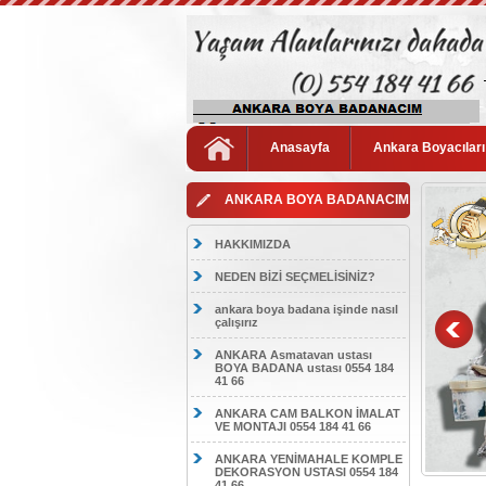
Anasayfa
Ankara Boyacıları
ANKARA BOYA BADANACIM
HAKKIMIZDA
NEDEN BİZİ SEÇMELİSİNİZ?
ankara boya badana işinde nasıl
çalışırız
ANKARA Asmatavan ustası
BOYA BADANA ustası 0554 184
41 66
ANKARA CAM BALKON İMALAT
VE MONTAJI 0554 184 41 66
ANKARA YENİMAHALE KOMPLE
DEKORASYON USTASI 0554 184
41 66