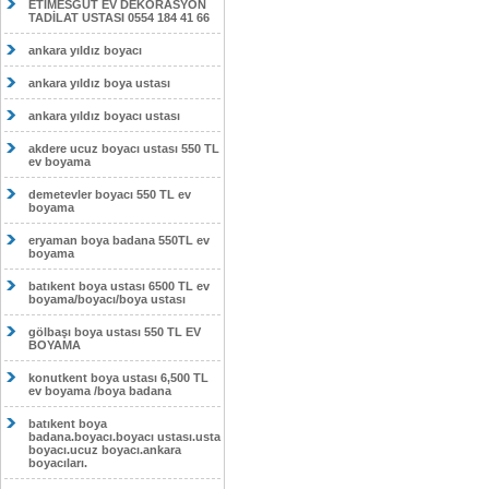
ETİMESĞUT EV DEKORASYON
TADİLAT USTASI 0554 184 41 66
ankara yıldız boyacı
ankara yıldız boya ustası
ankara yıldız boyacı ustası
akdere ucuz boyacı ustası 550 TL
ev boyama
demetevler boyacı 550 TL ev
boyama
eryaman boya badana 550TL ev
boyama
batıkent boya ustası 6500 TL ev
boyama/boyacı/boya ustası
gölbaşı boya ustası 550 TL EV
BOYAMA
konutkent boya ustası 6,500 TL
ev boyama /boya badana
batıkent boya
badana.boyacı.boyacı ustası.usta
boyacı.ucuz boyacı.ankara
boyacıları.