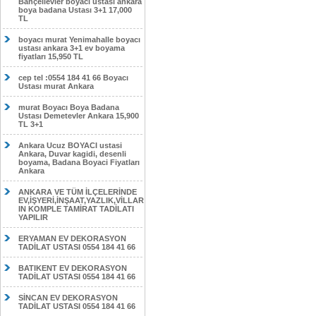
Bahçelievler boyacı ustası ankara
boya badana Ustası 3+1 17,000
TL
boyacı murat Yenimahalle boyacı
ustası ankara 3+1 ev boyama
fiyatları 15,950 TL
cep tel :0554 184 41 66 Boyacı
Ustası murat Ankara
murat Boyacı Boya Badana
Ustası Demetevler Ankara 15,900
TL 3+1
Ankara Ucuz BOYACI ustasi
Ankara, Duvar kagidi, desenli
boyama, Badana Boyaci Fiyatları
Ankara
ANKARA VE TÜM İLÇELERİNDE
EV,İŞYERİ,İNŞAAT,YAZLIK,VİLLAR
IN KOMPLE TAMİRAT TADİLATI
YAPILIR
ERYAMAN EV DEKORASYON
TADİLAT USTASI 0554 184 41 66
BATIKENT EV DEKORASYON
TADİLAT USTASI 0554 184 41 66
SİNCAN EV DEKORASYON
TADİLAT USTASI 0554 184 41 66