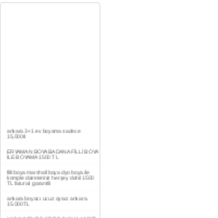
ankara 3+1 ev boyama sadece
15,000tl
ERYAMAN BOYA BADANA FİLLİ BOYA
İLE BOYAMA 1500 TL
filli boya marshall boya dyo boya ile
komple daireleriniz herşey dahil 1500
TL faturalı garantili
ankara boyacı ucuz oyacı ankara
15.000TL
YAŞAMKENT DAİRE BOYAMA 1000TL
EV,İŞYERİ BOYA BADANA USTASI
0554 184 41 66