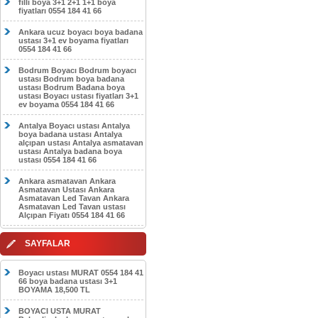
filli boya 3+1 2+1 1+1 boya
fiyatları 0554 184 41 66
Ankara ucuz boyacı boya badana
ustası 3+1 ev boyama fiyatları
0554 184 41 66
Bodrum Boyacı Bodrum boyacı
ustası Bodrum boya badana
ustası Bodrum Badana boya
ustası Boyacı ustası fiyatları 3+1
ev boyama 0554 184 41 66
Antalya Boyacı ustası Antalya
boya badana ustası Antalya
alçıpan ustası Antalya asmatavan
ustası Antalya badana boya
ustası 0554 184 41 66
Ankara asmatavan Ankara
Asmatavan Ustası Ankara
Asmatavan Led Tavan Ankara
Asmatavan Led Tavan ustası
Alçıpan Fiyatı 0554 184 41 66
SAYFALAR
Boyacı ustası MURAT 0554 184 41
66 boya badana ustası 3+1
BOYAMA 18,500 TL
BOYACI USTA MURAT