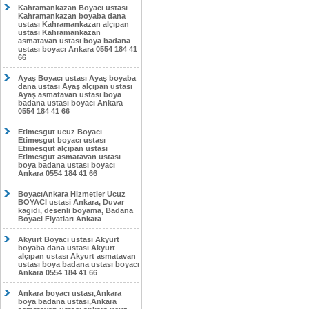
Kahramankazan Boyacı ustası
Kahramankazan boyaba dana
ustası Kahramankazan alçıpan
ustası Kahramankazan
asmatavan ustası boya badana
ustası boyacı Ankara 0554 184 41
66
Ayaş Boyacı ustası Ayaş boyaba
dana ustası Ayaş alçıpan ustası
Ayaş asmatavan ustası boya
badana ustası boyacı Ankara
0554 184 41 66
Etimesgut ucuz Boyacı
Etimesgut boyacı ustası
Etimesgut alçıpan ustası
Etimesgut asmatavan ustası
boya badana ustası boyacı
Ankara 0554 184 41 66
BoyacıAnkara Hizmetler Ucuz
BOYACI ustasi Ankara, Duvar
kagidi, desenli boyama, Badana
Boyaci Fiyatları Ankara
Akyurt Boyacı ustası Akyurt
boyaba dana ustası Akyurt
alçıpan ustası Akyurt asmatavan
ustası boya badana ustası boyacı
Ankara 0554 184 41 66
Ankara boyacı ustası,Ankara
boya badana ustası,Ankara