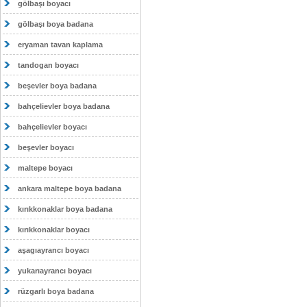
gölbaşı boyacı
gölbaşı boya badana
eryaman tavan kaplama
tandogan boyacı
beşevler boya badana
bahçelievler boya badana
bahçelievler boyacı
beşevler boyacı
maltepe boyacı
ankara maltepe boya badana
kırıkkonaklar boya badana
kırıkkonaklar boyacı
aşagıayrancı boyacı
yukarıayrancı boyacı
rüzgarlı boya badana