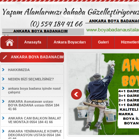
Anasayfa
Ankara Boyacıları
Galeri
Hizmetler
ANKARA BOYA BADANACIM
HAKKIMIZDA
NEDEN BİZİ SEÇMELİSİNİZ?
ankara boya badana işinde nasıl
çalışırız
ANKARA Asmatavan ustası
BOYA BADANA ustası 0554 184
41 66
ANKARA CAM BALKON İMALAT
VE MONTAJI 0554 184 41 66
ANKARA YENİMAHALE KOMPLE
DEKORASYON USTASI 0554 184
41 66