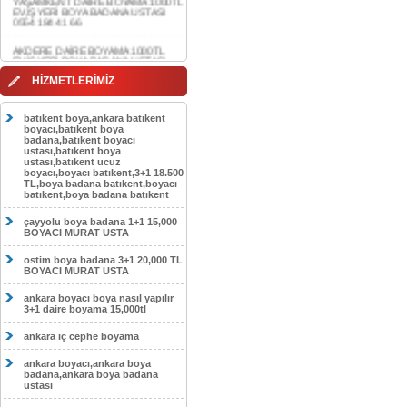
AKDERE DAİRE BOYAMA 1000TL
EV,İŞYERİ BOYA BADANA USTASI
0554 184 41 66
CEBECİ DAİRE BOYAMA 1000TL
EV,İŞYERİ BOYA BADANA USTASI
HİZMETLERİMİZ
0554 184 41 66
HASKÖY DAİRE BOYAMA 1000TL
batıkent boya,ankara batıkent
EV,İŞYERİ BOYA BADANA USTASI
boyacı,batıkent boya
0554 184 41 66
badana,batıkent boyacı
ustası,batıkent boya
ustası,batıkent ucuz
GÖLBAŞI DAİRE BOYAMA 1000TL
boyacı,boyacı batıkent,3+1 18.500
EV,İŞYERİ BOYA BADANA USTASI
TL,boya badana batıkent,boyacı
0554 184 41 66
batıkent,boya badana batıkent
SOKULLU DAİRE BOYAMA 1000TL
çayyolu boya badana 1+1 15,000
EV,İŞYERİ BOYA BADANA USTASI
BOYACI MURAT USTA
0554 184 41 66
ostim boya badana 3+1 20,000 TL
BOYACI MURAT USTA
ankara boyacı boya nasıl yapılır
3+1 daire boyama 15,000tl
ankara iç cephe boyama
ankara boyacı,ankara boya
badana,ankara boya badana
ustası