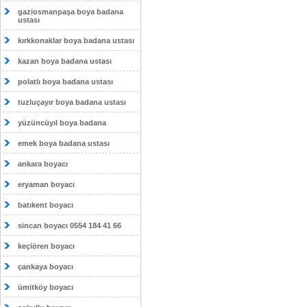
gaziosmanpaşa boya badana
ustası
kırkkonaklar boya badana ustası
kazan boya badana ustası
polatlı boya badana ustası
tuzluçayır boya badana ustası
yüzüncüyıl boya badana
emek boya badana ustası
ankara boyacı
eryaman boyacı
batıkent boyacı
sincan boyacı 0554 184 41 66
keçiören boyacı
çankaya boyacı
ümitköy boyacı