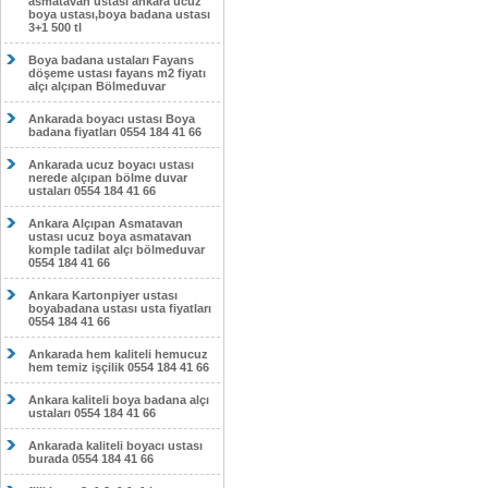
asmatavan ustası ankara ucuz
boya ustası,boya badana ustası
3+1 500 tl
Boya badana ustaları Fayans
döşeme ustası fayans m2 fiyatı
alçı alçıpan Bölmeduvar
Ankarada boyacı ustası Boya
badana fiyatları 0554 184 41 66
Ankarada ucuz boyacı ustası
nerede alçıpan bölme duvar
ustaları 0554 184 41 66
Ankara Alçıpan Asmatavan
ustası ucuz boya asmatavan
komple tadilat alçı bölmeduvar
0554 184 41 66
Ankara Kartonpiyer ustası
boyabadana ustası usta fiyatları
0554 184 41 66
Ankarada hem kaliteli hemucuz
hem temiz işçilik 0554 184 41 66
Ankara kaliteli boya badana alçı
ustaları 0554 184 41 66
Ankarada kaliteli boyacı ustası
burada 0554 184 41 66