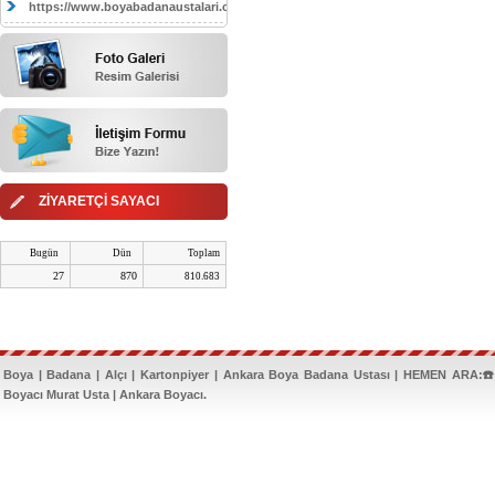
https://www.boyabadanaustalari.com/
ZİYARETÇİ SAYACI
Bugün
Dün
Toplam
27
870
810.683
Boya | Badana | Alçı | Kartonpiyer | Ankara Boya Badana Ustası | HEMEN ARA:☎️
Boyacı Murat Usta | Ankara Boyacı.