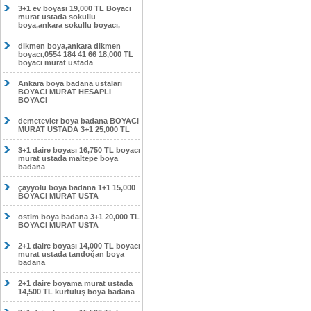
3+1 ev boyası 19,000 TL Boyacı
murat ustada sokullu
boya,ankara sokullu boyacı,
dikmen boya,ankara dikmen
boyacı,0554 184 41 66 18,000 TL
boyacı murat ustada
Ankara boya badana ustaları
BOYACI MURAT HESAPLI
BOYACI
demetevler boya badana BOYACI
MURAT USTADA 3+1 25,000 TL
3+1 daire boyası 16,750 TL boyacı
murat ustada maltepe boya
badana
çayyolu boya badana 1+1 15,000
BOYACI MURAT USTA
ostim boya badana 3+1 20,000 TL
BOYACI MURAT USTA
2+1 daire boyası 14,000 TL boyacı
murat ustada tandoğan boya
badana
2+1 daire boyama murat ustada
14,500 TL kurtuluş boya badana