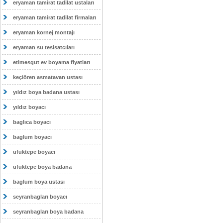
eryaman tamirat tadilat ustaları
eryaman tamirat tadilat firmaları
eryaman kornej montajı
eryaman su tesisatcıları
etimesgut ev boyama fiyatları
keçiören asmatavan ustası
yıldız boya badana ustası
yıldız boyacı
baglıca boyacı
baglum boyacı
ufuktepe boyacı
ufuktepe boya badana
baglum boya ustası
seyranbagları boyacı
seyranbagları boya badana