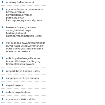
ümitköy tadilat tamirat
eryaman boyacı,eryaman ucuz
boyacı,eryaman
boyabadana,eryaman
parke,eryaman
kartonpiyer,eryaman alçı sıva
batıkent boyacı,batıkent
sıvacı,batıkent boya
badana,batıkent
kartonpiyer,asmatavan ustası
yenimahalle boyacı,yenimahalle
duvar kagıt ustası,yenimahalle
ucuz boyacı,kartonpiyer,asma
tavan ustası ankara
etlik boyabadana,etlik asma
tavan,etlik boyacıı,etlik gergi
tavan,etlik usta boyacı
rüzgarlı boya badana ustası
aşagıeglence boya badana
akyurt boyacı
çubuk boya badana
eryaman elektrik ustaları