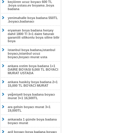
keçiören ucuz boyacı 600 TL
.boya ustası.ev boyama .boya
badana
yenimahalle boya badana 550TL
.boyacı.badanacı
eryaman boya badana herşey
dahil 1800 Tl 3+1 daire faturalı
garantili silikonlu boya siline bilir
boya
istanbul boya badana,istanbul
boyacı,istanbul ucuz
boyacı,boyacı murat usta
ankara ostim boya badana 1+1
DAİRE BOYASI 9,000 TL BOYACI
MURAT USTADA
ankara hasköy boya badana 2+1
15,000 TL BOYACI MURAT
yeğmiyeli boya badana boyacı
murat 3+1 16,500TL
ara gelsin boyacı murat 3+1
19,000TL
ankarada 1 günde boya badana
boyacı murat
acil boyacı boya badana boyacı