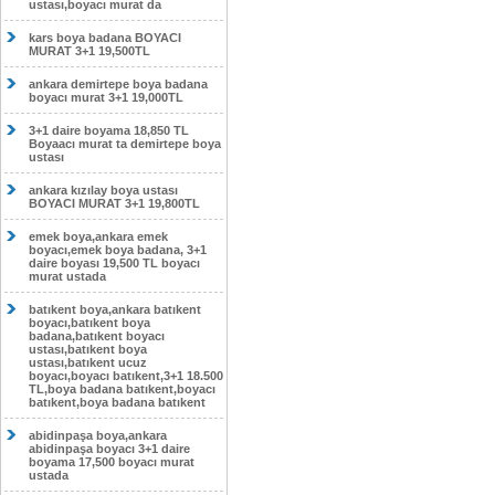
ustası,boyacı murat da
kars boya badana BOYACI
MURAT 3+1 19,500TL
ankara demirtepe boya badana
boyacı murat 3+1 19,000TL
3+1 daire boyama 18,850 TL
Boyaacı murat ta demirtepe boya
ustası
ankara kızılay boya ustası
BOYACI MURAT 3+1 19,800TL
emek boya,ankara emek
boyacı,emek boya badana, 3+1
daire boyası 19,500 TL boyacı
murat ustada
batıkent boya,ankara batıkent
boyacı,batıkent boya
badana,batıkent boyacı
ustası,batıkent boya
ustası,batıkent ucuz
boyacı,boyacı batıkent,3+1 18.500
TL,boya badana batıkent,boyacı
batıkent,boya badana batıkent
abidinpaşa boya,ankara
abidinpaşa boyacı 3+1 daire
boyama 17,500 boyacı murat
ustada