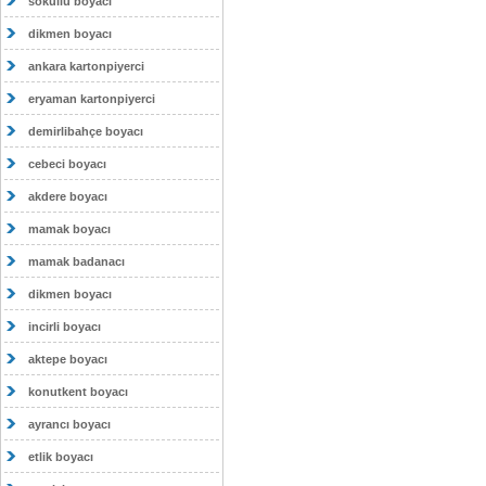
sokullu boyacı
dikmen boyacı
ankara kartonpiyerci
eryaman kartonpiyerci
demirlibahçe boyacı
cebeci boyacı
akdere boyacı
mamak boyacı
mamak badanacı
dikmen boyacı
incirli boyacı
aktepe boyacı
konutkent boyacı
ayrancı boyacı
etlik boyacı