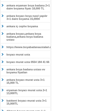
ankara eryaman boya badana 2+1
daire boyama fiyatı 18,000 TL
ankara boyacı boya nasıl yapılır
3+1 daire boyama 15,000tl
ankara iç cephe boyama
ankara boyacı,ankara boya
badana,ankara boya badana
ustası
https://www.boyabadanaustalari.com/
boyacı murat usta
boyacı murat usta 0554 184 41 66
ankara boya badana ustası ev
boyama fiyatları
ankara boyacı murat usta 3+1
15,000 TL
eryaman boyacı murat usta 2+1
13,000TL
batıkent boyacı murat usta 3+1
15,000TL