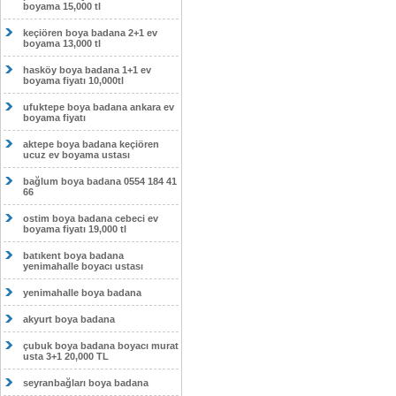
boyama 15,000 tl
keçiören boya badana 2+1 ev
boyama 13,000 tl
hasköy boya badana 1+1 ev
boyama fiyatı 10,000tl
ufuktepe boya badana ankara ev
boyama fiyatı
aktepe boya badana keçiören
ucuz ev boyama ustası
bağlum boya badana 0554 184 41
66
ostim boya badana cebeci ev
boyama fiyatı 19,000 tl
batıkent boya badana
yenimahalle boyacı ustası
yenimahalle boya badana
akyurt boya badana
çubuk boya badana boyacı murat
usta 3+1 20,000 TL
seyranbağları boya badana