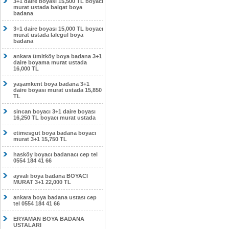
3+1 daire boyası 15,500 TL boyacı
murat ustada balgat boya
badana
3+1 daire boyası 15,000 TL boyacı
murat ustada lalegül boya
badana
ankara ümitköy boya badana 3+1
daire boyama murat ustada
16,000 TL
yaşamkent boya badana 3+1
daire boyası murat ustada 15,850
TL
sincan boyacı 3+1 daire boyası
16,250 TL boyacı murat ustada
etimesgut boya badana boyacı
murat 3+1 15,750 TL
hasköy boyacı badanacı cep tel
0554 184 41 66
ayvalı boya badana BOYACI
MURAT 3+1 22,000 TL
ankara boya badana ustası cep
tel 0554 184 41 66
ERYAMAN BOYA BADANA
USTALARI