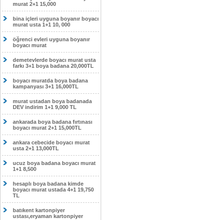
murat 2+1 15,000
bina içleri uyguna boyanır boyacı
murat usta 1+1 10, 000
öğrenci evleri uyguna boyanır
boyacı murat
demetevlerde boyacı murat usta
farkı 3+1 boya badana 20,000TL
boyacı muratda boya badana
kampanyası 3+1 16,000TL
murat ustadan boya badanada
DEV indirim 1+1 9,000 TL
ankarada boya badana fırtınası
boyacı murat 2+1 15,000TL
ankara cebecide boyacı murat
usta 2+1 13,000TL
ucuz boya badana boyacı murat
1+1 8,500
hesaplı boya badana kimde
boyacı murat ustada 4+1 19,750
TL
batıkent kartonpiyer
ustası,eryaman kartonpiyer