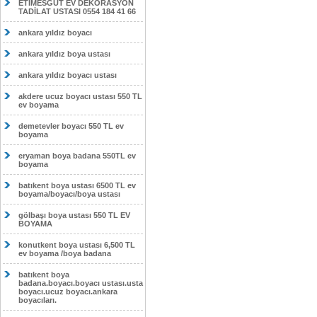
ETİMESĞUT EV DEKORASYON
TADİLAT USTASI 0554 184 41 66
ankara yıldız boyacı
ankara yıldız boya ustası
ankara yıldız boyacı ustası
akdere ucuz boyacı ustası 550 TL
ev boyama
demetevler boyacı 550 TL ev
boyama
eryaman boya badana 550TL ev
boyama
batıkent boya ustası 6500 TL ev
boyama/boyacı/boya ustası
gölbaşı boya ustası 550 TL EV
BOYAMA
konutkent boya ustası 6,500 TL
ev boyama /boya badana
batıkent boya
badana.boyacı.boyacı ustası.usta
boyacı.ucuz boyacı.ankara
boyacıları.