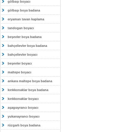
gölbaşı boyacı
gölbaşı boya badana
eryaman tavan kaplama
tandogan boyacı
beşevler boya badana
bahçelievler boya badana
bahçelievler boyacı
beşevler boyacı
maltepe boyacı
ankara maltepe boya badana
kırıkkonaklar boya badana
kırıkkonaklar boyacı
aşagıayrancı boyacı
yukarıayrancı boyacı
rüzgarlı boya badana