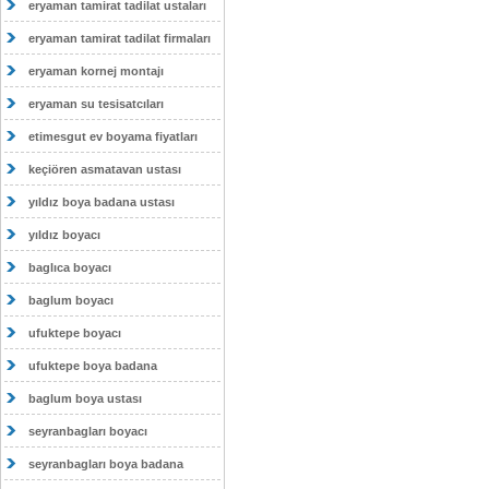
eryaman tamirat tadilat ustaları
eryaman tamirat tadilat firmaları
eryaman kornej montajı
eryaman su tesisatcıları
etimesgut ev boyama fiyatları
keçiören asmatavan ustası
yıldız boya badana ustası
yıldız boyacı
baglıca boyacı
baglum boyacı
ufuktepe boyacı
ufuktepe boya badana
baglum boya ustası
seyranbagları boyacı
seyranbagları boya badana