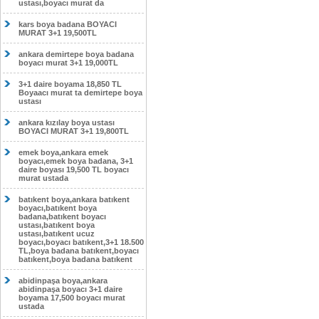
ustası,boyacı murat da
kars boya badana BOYACI
MURAT 3+1 19,500TL
ankara demirtepe boya badana
boyacı murat 3+1 19,000TL
3+1 daire boyama 18,850 TL
Boyaacı murat ta demirtepe boya
ustası
ankara kızılay boya ustası
BOYACI MURAT 3+1 19,800TL
emek boya,ankara emek
boyacı,emek boya badana, 3+1
daire boyası 19,500 TL boyacı
murat ustada
batıkent boya,ankara batıkent
boyacı,batıkent boya
badana,batıkent boyacı
ustası,batıkent boya
ustası,batıkent ucuz
boyacı,boyacı batıkent,3+1 18.500
TL,boya badana batıkent,boyacı
batıkent,boya badana batıkent
abidinpaşa boya,ankara
abidinpaşa boyacı 3+1 daire
boyama 17,500 boyacı murat
ustada