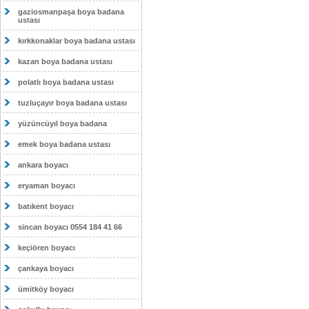
gaziosmanpaşa boya badana
ustası
kırkkonaklar boya badana ustası
kazan boya badana ustası
polatlı boya badana ustası
tuzluçayır boya badana ustası
yüzüncüyıl boya badana
emek boya badana ustası
ankara boyacı
eryaman boyacı
batıkent boyacı
sincan boyacı 0554 184 41 66
keçiören boyacı
çankaya boyacı
ümitköy boyacı