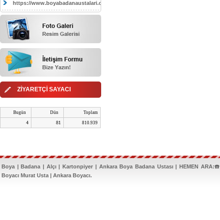
https://www.boyabadanaustalari.com/
ZİYARETÇİ SAYACI
Bugün
Dün
Toplam
4
81
810.939
Boya | Badana | Alçı | Kartonpiyer | Ankara Boya Badana Ustası | HEMEN ARA:☎️
Boyacı Murat Usta | Ankara Boyacı.