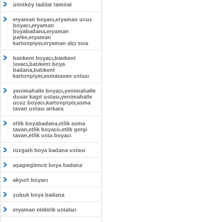
ümitköy tadilat tamirat
eryaman boyacı,eryaman ucuz
boyacı,eryaman
boyabadana,eryaman
parke,eryaman
kartonpiyer,eryaman alçı sıva
batıkent boyacı,batıkent
sıvacı,batıkent boya
badana,batıkent
kartonpiyer,asmatavan ustası
yenimahalle boyacı,yenimahalle
duvar kagıt ustası,yenimahalle
ucuz boyacı,kartonpiyer,asma
tavan ustası ankara
etlik boyabadana,etlik asma
tavan,etlik boyacıı,etlik gergi
tavan,etlik usta boyacı
rüzgarlı boya badana ustası
aşagıeglence boya badana
akyurt boyacı
çubuk boya badana
eryaman elektrik ustaları