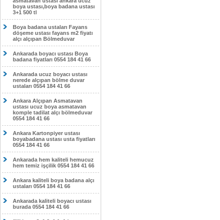
asmatavan ustası ankara ucuz
boya ustası,boya badana ustası
3+1 500 tl
Boya badana ustaları Fayans
döşeme ustası fayans m2 fiyatı
alçı alçıpan Bölmeduvar
Ankarada boyacı ustası Boya
badana fiyatları 0554 184 41 66
Ankarada ucuz boyacı ustası
nerede alçıpan bölme duvar
ustaları 0554 184 41 66
Ankara Alçıpan Asmatavan
ustası ucuz boya asmatavan
komple tadilat alçı bölmeduvar
0554 184 41 66
Ankara Kartonpiyer ustası
boyabadana ustası usta fiyatları
0554 184 41 66
Ankarada hem kaliteli hemucuz
hem temiz işçilik 0554 184 41 66
Ankara kaliteli boya badana alçı
ustaları 0554 184 41 66
Ankarada kaliteli boyacı ustası
burada 0554 184 41 66