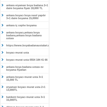
ankara eryaman boya badana 2+1
daire boyama fiyatı 18,000 TL
ankara boyacı boya nasıl yapılır
3+1 daire boyama 15,000tl
ankara iç cephe boyama
ankara boyacı,ankara boya
badana,ankara boya badana
ustası
https://www.boyabadanaustalari.com/
boyacı murat usta
boyacı murat usta 0554 184 41 66
ankara boya badana ustası ev
boyama fiyatları
ankara boyacı murat usta 3+1
15,000 TL
eryaman boyacı murat usta 2+1
13,000TL
batıkent boyacı murat usta 3+1
15,000TL