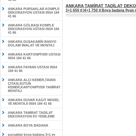
ANKARA TAMİRAT TADİLAT DEK
ANKARA PURSAKLAR KOMPLE
3+1 650 tl |4+1 750 tl Boya badana fiyat
DEKORASYON USTASI 0554 184
41 66
ANKARA GÖLBAŞI KOMPLE
DEKORASYON USTASI 0554 184
41 66
ANKARA DUŞAKABİN BANYO
DOLABI İMALAT VE MONTAJ
ANKARA KARTONPİYER USTASI
0554 184 41 66
ANKARA FAYANS USTASI 0554
184 41 66
ANKARA ALÇI KEMER,TAVAN
ÇITASI,SÜTUN
KEMER,KARTONPİYER TAMİRAT
MONTAJ
ANKARA DUVAR KAGIT MODEL
VE MONTAJI 0554 184 41 66
ANKARA TAMİRAT TADİLAT
DEKORASYON EV YENİLEME
ANKARA BOYA BADANA
pursaklar boya badana 3+1 ev