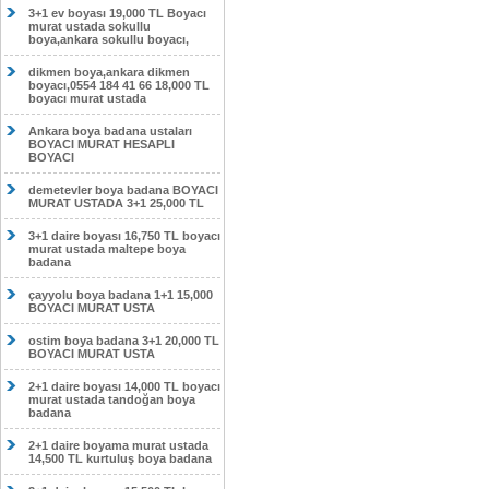
3+1 ev boyası 19,000 TL Boyacı
murat ustada sokullu
boya,ankara sokullu boyacı,
dikmen boya,ankara dikmen
boyacı,0554 184 41 66 18,000 TL
boyacı murat ustada
Ankara boya badana ustaları
BOYACI MURAT HESAPLI
BOYACI
demetevler boya badana BOYACI
MURAT USTADA 3+1 25,000 TL
3+1 daire boyası 16,750 TL boyacı
murat ustada maltepe boya
badana
çayyolu boya badana 1+1 15,000
BOYACI MURAT USTA
ostim boya badana 3+1 20,000 TL
BOYACI MURAT USTA
2+1 daire boyası 14,000 TL boyacı
murat ustada tandoğan boya
badana
2+1 daire boyama murat ustada
14,500 TL kurtuluş boya badana