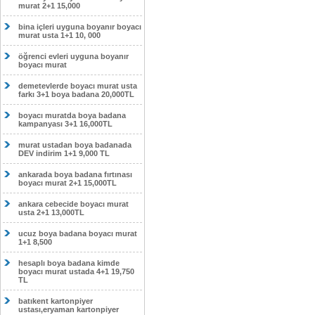
murat 2+1 15,000
bina içleri uyguna boyanır boyacı
murat usta 1+1 10, 000
öğrenci evleri uyguna boyanır
boyacı murat
demetevlerde boyacı murat usta
farkı 3+1 boya badana 20,000TL
boyacı muratda boya badana
kampanyası 3+1 16,000TL
murat ustadan boya badanada
DEV indirim 1+1 9,000 TL
ankarada boya badana fırtınası
boyacı murat 2+1 15,000TL
ankara cebecide boyacı murat
usta 2+1 13,000TL
ucuz boya badana boyacı murat
1+1 8,500
hesaplı boya badana kimde
boyacı murat ustada 4+1 19,750
TL
batıkent kartonpiyer
ustası,eryaman kartonpiyer