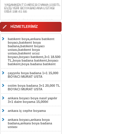
0554 184 41 66
AKDERE DAİRE BOYAMA 1000TL
EV,İŞYERİ BOYA BADANA USTASI
0554 184 41 66
CEBECİ DAİRE BOYAMA 1000TL
HİZMETLERİMİZ
EV,İŞYERİ BOYA BADANA USTASI
0554 184 41 66
batıkent boya,ankara batıkent
HASKÖY DAİRE BOYAMA 1000TL
boyacı,batıkent boya
EV,İŞYERİ BOYA BADANA USTASI
badana,batıkent boyacı
0554 184 41 66
ustası,batıkent boya
ustası,batıkent ucuz
boyacı,boyacı batıkent,3+1 18.500
GÖLBAŞI DAİRE BOYAMA 1000TL
TL,boya badana batıkent,boyacı
EV,İŞYERİ BOYA BADANA USTASI
batıkent,boya badana batıkent
0554 184 41 66
çayyolu boya badana 1+1 15,000
SOKULLU DAİRE BOYAMA 1000TL
BOYACI MURAT USTA
EV,İŞYERİ BOYA BADANA USTASI
0554 184 41 66
ostim boya badana 3+1 20,000 TL
BOYACI MURAT USTA
ankara boyacı boya nasıl yapılır
3+1 daire boyama 15,000tl
ankara iç cephe boyama
ankara boyacı,ankara boya
badana,ankara boya badana
ustası