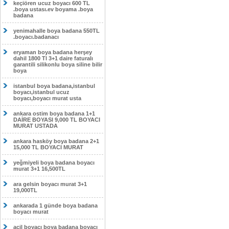
keçiören ucuz boyacı 600 TL
.boya ustası.ev boyama .boya
badana
yenimahalle boya badana 550TL
.boyacı.badanacı
eryaman boya badana herşey
dahil 1800 Tl 3+1 daire faturalı
garantili silikonlu boya siline bilir
boya
istanbul boya badana,istanbul
boyacı,istanbul ucuz
boyacı,boyacı murat usta
ankara ostim boya badana 1+1
DAİRE BOYASI 9,000 TL BOYACI
MURAT USTADA
ankara hasköy boya badana 2+1
15,000 TL BOYACI MURAT
yeğmiyeli boya badana boyacı
murat 3+1 16,500TL
ara gelsin boyacı murat 3+1
19,000TL
ankarada 1 günde boya badana
boyacı murat
acil boyacı boya badana boyacı