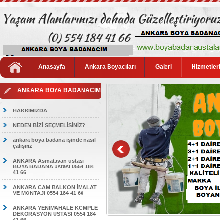
Anasayfa
Ankara Boyacıları
Galeri
Hizmetler
ANKARA BOYA BADANACIM
HAKKIMIZDA
NEDEN BİZİ SEÇMELİSİNİZ?
ankara boya badana işinde nasıl
çalışırız
ANKARA Asmatavan ustası
BOYA BADANA ustası 0554 184
41 66
ANKARA CAM BALKON İMALAT
VE MONTAJI 0554 184 41 66
ANKARA YENİMAHALE KOMPLE
DEKORASYON USTASI 0554 184
41 66