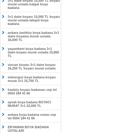
3+1 daire boyası 15,500 TL boyacı
murat ustada balgat boya
badana
3+1 daire boyası 15,000 TL boyacı
murat ustada lalegül boya
badana
ankara ümitköy boya badana 3+1
daire boyama murat ustada
16,000 TL
yaşamkent boya badana 3+1
daire boyası murat ustada 15,850
TL
sincan boyacı 3+1 daire boyası
16,250 TL boyacı murat ustada
etimesgut boya badana boyacı
murat 3+1 15,750 TL
hasköy boyacı badanacı cep tel
0554 184 41 66
ayvalı boya badana BOYACI
MURAT 3+1 22,000 TL
ankara boya badana ustası cep
tel 0554 184 41 66
ERYAMAN BOYA BADANA
USTALARI