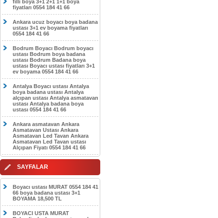
filli boya 3+1 2+1 1+1 boya
fiyatları 0554 184 41 66
Ankara ucuz boyacı boya badana
ustası 3+1 ev boyama fiyatları
0554 184 41 66
Bodrum Boyacı Bodrum boyacı
ustası Bodrum boya badana
ustası Bodrum Badana boya
ustası Boyacı ustası fiyatları 3+1
ev boyama 0554 184 41 66
Antalya Boyacı ustası Antalya
boya badana ustası Antalya
alçıpan ustası Antalya asmatavan
ustası Antalya badana boya
ustası 0554 184 41 66
Ankara asmatavan Ankara
Asmatavan Ustası Ankara
Asmatavan Led Tavan Ankara
Asmatavan Led Tavan ustası
Alçıpan Fiyatı 0554 184 41 66
SAYFALAR
Boyacı ustası MURAT 0554 184 41
66 boya badana ustası 3+1
BOYAMA 18,500 TL
BOYACI USTA MURAT