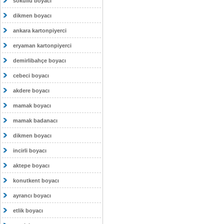
sokullu boyacı
dikmen boyacı
ankara kartonpiyerci
eryaman kartonpiyerci
demirlibahçe boyacı
cebeci boyacı
akdere boyacı
mamak boyacı
mamak badanacı
dikmen boyacı
incirli boyacı
aktepe boyacı
konutkent boyacı
ayrancı boyacı
etlik boyacı