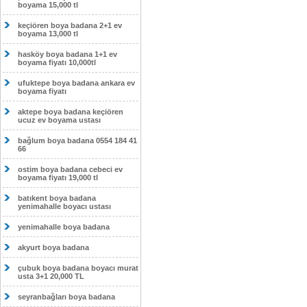
boyama 15,000 tl
keçiören boya badana 2+1 ev
boyama 13,000 tl
hasköy boya badana 1+1 ev
boyama fiyatı 10,000tl
ufuktepe boya badana ankara ev
boyama fiyatı
aktepe boya badana keçiören
ucuz ev boyama ustası
bağlum boya badana 0554 184 41
66
ostim boya badana cebeci ev
boyama fiyatı 19,000 tl
batıkent boya badana
yenimahalle boyacı ustası
yenimahalle boya badana
akyurt boya badana
çubuk boya badana boyacı murat
usta 3+1 20,000 TL
seyranbağları boya badana