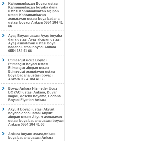
Kahramankazan Boyacı ustası
Kahramankazan boyaba dana
ustası Kahramankazan alçıpan
ustası Kahramankazan
asmatavan ustası boya badana
ustası boyacı Ankara 0554 184 41
66
Ayaş Boyacı ustası Ayaş boyaba
dana ustası Ayaş alçıpan ustası
Ayaş asmatavan ustası boya
badana ustası boyacı Ankara
0554 184 41 66
Etimesgut ucuz Boyacı
Etimesgut boyacı ustası
Etimesgut alçıpan ustası
Etimesgut asmatavan ustası
boya badana ustası boyacı
Ankara 0554 184 41 66
BoyacıAnkara Hizmetler Ucuz
BOYACI ustasi Ankara, Duvar
kagidi, desenli boyama, Badana
Boyaci Fiyatları Ankara
Akyurt Boyacı ustası Akyurt
boyaba dana ustası Akyurt
alçıpan ustası Akyurt asmatavan
ustası boya badana ustası boyacı
Ankara 0554 184 41 66
Ankara boyacı ustası,Ankara
boya badana ustası,Ankara