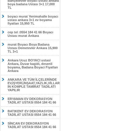
Bahçelievler boyacı ustası ankara
boya badana Ustası 3+1 17,000
TL
boyacı murat Yenimahalle boyacı
ustası ankara 3+1 ev boyama
fiyatları 15,950 TL
cep tel :0554 184 41 66 Boyacı
Ustası murat Ankara
murat Boyacı Boya Badana
Ustası Demetevler Ankara 15,900
TL 3+1
Ankara Ucuz BOYACI ustasi
Ankara, Duvar kagidi, desenli
boyama, Badana Boyaci Fiyatları
Ankara
ANKARA VE TÜM İLÇELERİNDE
EV,İŞYERİ,İNŞAAT,YAZLIK,VİLLAR
IN KOMPLE TAMİRAT TADİLATI
YAPILIR
ERYAMAN EV DEKORASYON
TADİLAT USTASI 0554 184 41 66
BATIKENT EV DEKORASYON
TADİLAT USTASI 0554 184 41 66
SİNCAN EV DEKORASYON
TADİLAT USTASI 0554 184 41 66