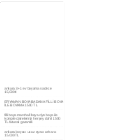
ankara 3+1 ev boyama sadece
15,000tl
ERYAMAN BOYA BADANA FİLLİ BOYA
İLE BOYAMA 1500 TL
filli boya marshall boya dyo boya ile
komple daireleriniz herşey dahil 1500
TL faturalı garantili
ankara boyacı ucuz oyacı ankara
15.000TL
YAŞAMKENT DAİRE BOYAMA 1000TL
EV,İŞYERİ BOYA BADANA USTASI