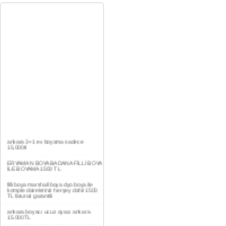
ankara 3+1 ev boyama sadece
15,000tl
ERYAMAN BOYA BADANA FİLLİ BOYA
İLE BOYAMA 1500 TL
filli boya marshall boya dyo boya ile
komple daireleriniz herşey dahil 1500
TL faturalı garantili
ankara boyacı ucuz oyacı ankara
15.000TL
YAŞAMKENT DAİRE BOYAMA 1000TL
EV,İŞYERİ BOYA BADANA USTASI