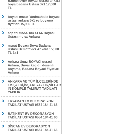
Bahçelievler boyacı ustası ankara
boya badana Ustası 3+1 17,000
TL
boyacı murat Yenimahalle boyacı
ustası ankara 3+1 ev boyama
fiyatları 15,950 TL
cep tel :0554 184 41 66 Boyacı
Ustası murat Ankara
murat Boyacı Boya Badana
Ustası Demetevler Ankara 15,900
TL 3+1
Ankara Ucuz BOYACI ustasi
Ankara, Duvar kagidi, desenli
boyama, Badana Boyaci Fiyatları
Ankara
ANKARA VE TÜM İLÇELERİNDE
EV,İŞYERİ,İNŞAAT,YAZLIK,VİLLAR
IN KOMPLE TAMİRAT TADİLATI
YAPILIR
ERYAMAN EV DEKORASYON
TADİLAT USTASI 0554 184 41 66
BATIKENT EV DEKORASYON
TADİLAT USTASI 0554 184 41 66
SİNCAN EV DEKORASYON
TADİLAT USTASI 0554 184 41 66