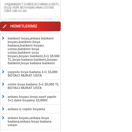
0554 184 41 66
AKDERE DAİRE BOYAMA 1000TL
EV,İŞYERİ BOYA BADANA USTASI
0554 184 41 66
CEBECİ DAİRE BOYAMA 1000TL
HİZMETLERİMİZ
EV,İŞYERİ BOYA BADANA USTASI
0554 184 41 66
batıkent boya,ankara batıkent
HASKÖY DAİRE BOYAMA 1000TL
boyacı,batıkent boya
EV,İŞYERİ BOYA BADANA USTASI
badana,batıkent boyacı
0554 184 41 66
ustası,batıkent boya
ustası,batıkent ucuz
boyacı,boyacı batıkent,3+1 18.500
GÖLBAŞI DAİRE BOYAMA 1000TL
TL,boya badana batıkent,boyacı
EV,İŞYERİ BOYA BADANA USTASI
batıkent,boya badana batıkent
0554 184 41 66
çayyolu boya badana 1+1 15,000
SOKULLU DAİRE BOYAMA 1000TL
BOYACI MURAT USTA
EV,İŞYERİ BOYA BADANA USTASI
0554 184 41 66
ostim boya badana 3+1 20,000 TL
BOYACI MURAT USTA
ankara boyacı boya nasıl yapılır
3+1 daire boyama 15,000tl
ankara iç cephe boyama
ankara boyacı,ankara boya
badana,ankara boya badana
ustası