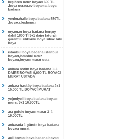
keçiören ucuz boyacı 600 TL
.boya ustası.ev boyama .boya
badana
yenimahalle boya badana 550TL
.boyacı.badanacı
eryaman boya badana herşey
dahil 1800 Tl 3+1 daire faturalı
garantili silikonlu boya siline bilir
boya
istanbul boya badana,istanbul
boyacı,istanbul ucuz
boyacı,boyacı murat usta
ankara ostim boya badana 1+1
DAİRE BOYASI 9,000 TL BOYACI
MURAT USTADA
ankara hasköy boya badana 2+1
15,000 TL BOYACI MURAT
yeğmiyeli boya badana boyacı
murat 3+1 16,500TL
ara gelsin boyacı murat 3+1
19,000TL
ankarada 1 günde boya badana
boyacı murat
acil boyacı boya badana boyacı