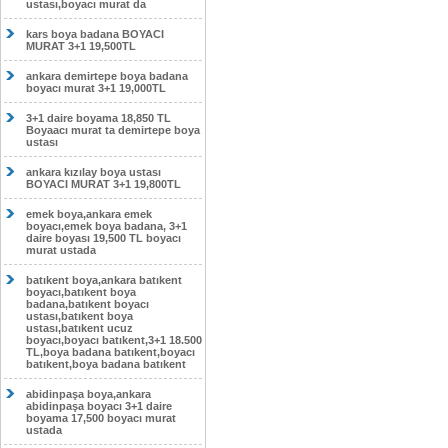
ustası,boyacı murat da
kars boya badana BOYACI
MURAT 3+1 19,500TL
ankara demirtepe boya badana
boyacı murat 3+1 19,000TL
3+1 daire boyama 18,850 TL
Boyaacı murat ta demirtepe boya
ustası
ankara kızılay boya ustası
BOYACI MURAT 3+1 19,800TL
emek boya,ankara emek
boyacı,emek boya badana, 3+1
daire boyası 19,500 TL boyacı
murat ustada
batıkent boya,ankara batıkent
boyacı,batıkent boya
badana,batıkent boyacı
ustası,batıkent boya
ustası,batıkent ucuz
boyacı,boyacı batıkent,3+1 18.500
TL,boya badana batıkent,boyacı
batıkent,boya badana batıkent
abidinpaşa boya,ankara
abidinpaşa boyacı 3+1 daire
boyama 17,500 boyacı murat
ustada