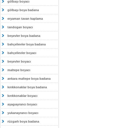
gölbaşı boyacı
gölbaşı boya badana
eryaman tavan kaplama
tandogan boyacı
beşevler boya badana
bahçelievler boya badana
bahçelievler boyacı
beşevler boyacı
maltepe boyacı
ankara maltepe boya badana
kırıkkonaklar boya badana
kırıkkonaklar boyacı
aşagıayrancı boyacı
yukarıayrancı boyacı
rüzgarlı boya badana