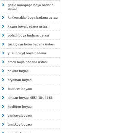
gaziosmanpaşa boya badana
ustası
kırkkonaklar boya badana ustası
kazan boya badana ustası
polatlı boya badana ustası
tuzluçayır boya badana ustası
yüzüncüyıl boya badana
emek boya badana ustası
ankara boyacı
eryaman boyacı
batıkent boyacı
sincan boyacı 0554 184 41 66
keçiören boyacı
çankaya boyacı
ümitköy boyacı