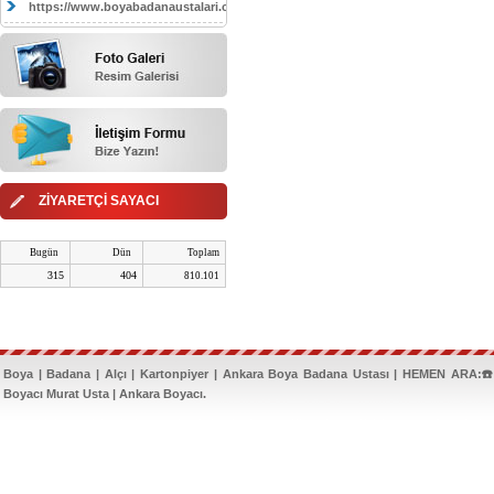
https://www.boyabadanaustalari.com/
ZİYARETÇİ SAYACI
Bugün
Dün
Toplam
315
404
810.101
Boya | Badana | Alçı | Kartonpiyer | Ankara Boya Badana Ustası | HEMEN ARA:☎️
Boyacı Murat Usta | Ankara Boyacı.