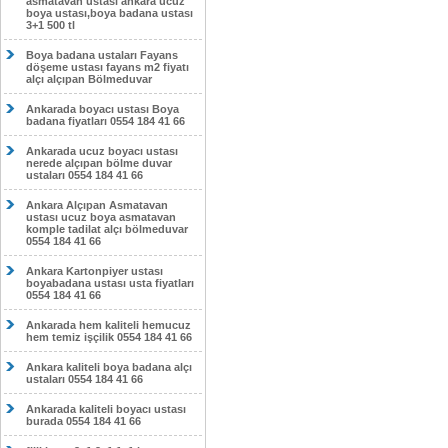
asmatavan ustası ankara ucuz
boya ustası,boya badana ustası
3+1 500 tl
Boya badana ustaları Fayans
döşeme ustası fayans m2 fiyatı
alçı alçıpan Bölmeduvar
Ankarada boyacı ustası Boya
badana fiyatları 0554 184 41 66
Ankarada ucuz boyacı ustası
nerede alçıpan bölme duvar
ustaları 0554 184 41 66
Ankara Alçıpan Asmatavan
ustası ucuz boya asmatavan
komple tadilat alçı bölmeduvar
0554 184 41 66
Ankara Kartonpiyer ustası
boyabadana ustası usta fiyatları
0554 184 41 66
Ankarada hem kaliteli hemucuz
hem temiz işçilik 0554 184 41 66
Ankara kaliteli boya badana alçı
ustaları 0554 184 41 66
Ankarada kaliteli boyacı ustası
burada 0554 184 41 66