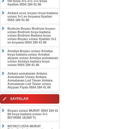
filli boya 3+1 2+1 1+1 boya
fiyatları 0554 184 41 66
Ankara ucuz boyacı boya badana
ustası 3+1 ev boyama fiyatları
0554 184 41 66
Bodrum Boyacı Bodrum boyacı
ustası Bodrum boya badana
ustası Bodrum Badana boya
ustası Boyacı ustası fiyatları 3+1
ev boyama 0554 184 41 66
Antalya Boyacı ustası Antalya
boya badana ustası Antalya
alçıpan ustası Antalya asmatavan
ustası Antalya badana boya
ustası 0554 184 41 66
Ankara asmatavan Ankara
Asmatavan Ustası Ankara
Asmatavan Led Tavan Ankara
Asmatavan Led Tavan ustası
Alçıpan Fiyatı 0554 184 41 66
SAYFALAR
Boyacı ustası MURAT 0554 184 41
66 boya badana ustası 3+1
BOYAMA 18,500 TL
BOYACI USTA MURAT