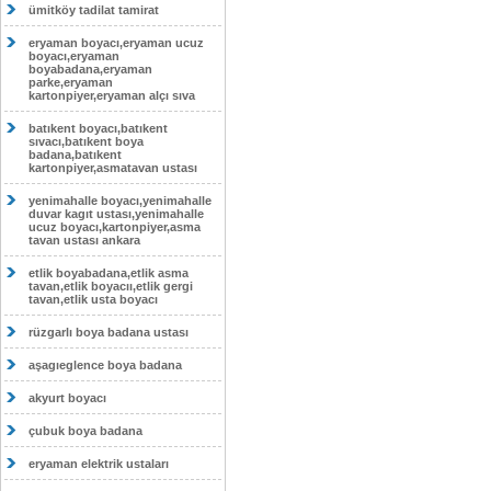
ümitköy tadilat tamirat
eryaman boyacı,eryaman ucuz
boyacı,eryaman
boyabadana,eryaman
parke,eryaman
kartonpiyer,eryaman alçı sıva
batıkent boyacı,batıkent
sıvacı,batıkent boya
badana,batıkent
kartonpiyer,asmatavan ustası
yenimahalle boyacı,yenimahalle
duvar kagıt ustası,yenimahalle
ucuz boyacı,kartonpiyer,asma
tavan ustası ankara
etlik boyabadana,etlik asma
tavan,etlik boyacıı,etlik gergi
tavan,etlik usta boyacı
rüzgarlı boya badana ustası
aşagıeglence boya badana
akyurt boyacı
çubuk boya badana
eryaman elektrik ustaları