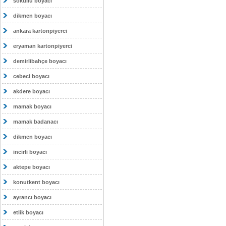
sokullu boyacı
dikmen boyacı
ankara kartonpiyerci
eryaman kartonpiyerci
demirlibahçe boyacı
cebeci boyacı
akdere boyacı
mamak boyacı
mamak badanacı
dikmen boyacı
incirli boyacı
aktepe boyacı
konutkent boyacı
ayrancı boyacı
etlik boyacı