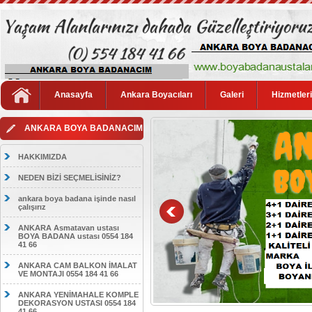
Anasayfa
Ankara Boyacıları
Galeri
Hizmetler
ANKARA BOYA BADANACIM
HAKKIMIZDA
NEDEN BİZİ SEÇMELİSİNİZ?
ankara boya badana işinde nasıl
çalışırız
ANKARA Asmatavan ustası
BOYA BADANA ustası 0554 184
41 66
ANKARA CAM BALKON İMALAT
VE MONTAJI 0554 184 41 66
ANKARA YENİMAHALE KOMPLE
DEKORASYON USTASI 0554 184
41 66