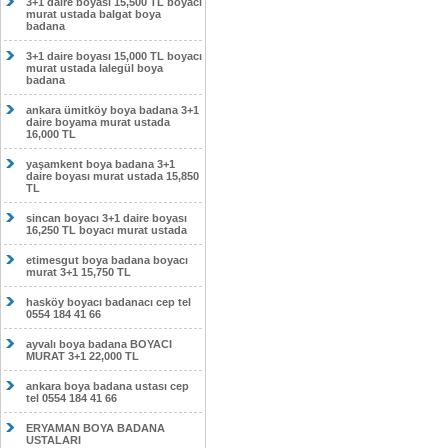
3+1 daire boyası 15,500 TL boyacı
murat ustada balgat boya
badana
3+1 daire boyası 15,000 TL boyacı
murat ustada lalegül boya
badana
ankara ümitköy boya badana 3+1
daire boyama murat ustada
16,000 TL
yaşamkent boya badana 3+1
daire boyası murat ustada 15,850
TL
sincan boyacı 3+1 daire boyası
16,250 TL boyacı murat ustada
etimesgut boya badana boyacı
murat 3+1 15,750 TL
hasköy boyacı badanacı cep tel
0554 184 41 66
ayvalı boya badana BOYACI
MURAT 3+1 22,000 TL
ankara boya badana ustası cep
tel 0554 184 41 66
ERYAMAN BOYA BADANA
USTALARI