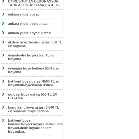
ETİMESĞUT EV DEKORASYON
TADİLAT USTASI 0554 184 41 66
ankara yıldız boyacı
ankara yıldız boya ustası
ankara yıldız boyacı ustası
akdere ucuz boyacı ustası 550 TL
ev boyama
demetevler boyacı 550 TL ev
boyama
eryaman boya badana 550TL ev
boyama
batıkent boya ustası 6500 TL ev
boyama/boyacı/boya ustası
gölbaşı boya ustası 550 TL EV
BOYAMA
konutkent boya ustası 6,500 TL
ev boyama /boya badana
batıkent boya
badana.boyacı.boyacı ustası.usta
boyacı.ucuz boyacı.ankara
boyacıları.