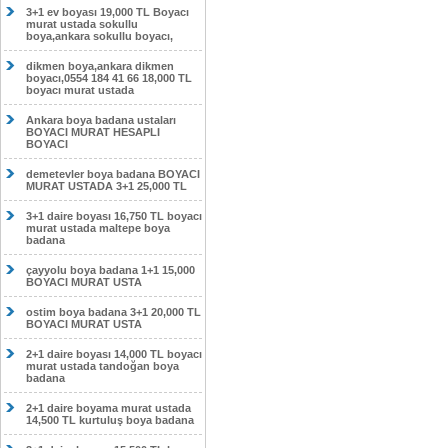
3+1 ev boyası 19,000 TL Boyacı
murat ustada sokullu
boya,ankara sokullu boyacı,
dikmen boya,ankara dikmen
boyacı,0554 184 41 66 18,000 TL
boyacı murat ustada
Ankara boya badana ustaları
BOYACI MURAT HESAPLI
BOYACI
demetevler boya badana BOYACI
MURAT USTADA 3+1 25,000 TL
3+1 daire boyası 16,750 TL boyacı
murat ustada maltepe boya
badana
çayyolu boya badana 1+1 15,000
BOYACI MURAT USTA
ostim boya badana 3+1 20,000 TL
BOYACI MURAT USTA
2+1 daire boyası 14,000 TL boyacı
murat ustada tandoğan boya
badana
2+1 daire boyama murat ustada
14,500 TL kurtuluş boya badana