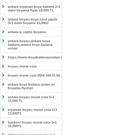
ankara eryaman boya badana 2+1
daire boyama fiyatı 18,000 TL
ankara boyacı boya nasıl yapılır
3+1 daire boyama 15,000tl
ankara iç cephe boyama
ankara boyacı,ankara boya
badana,ankara boya badana
ustası
https://www.boyabadanaustalari.com/
boyacı murat usta
boyacı murat usta 0554 184 41 66
ankara boya badana ustası ev
boyama fiyatları
ankara boyacı murat usta 3+1
15,000 TL
eryaman boyacı murat usta 2+1
13,000TL
batıkent boyacı murat usta 3+1
15,000TL