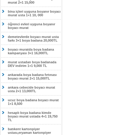
murat 2+1 15,000
bina içleri uyguna boyanır boyacı
murat usta 1+1 10, 000
öğrenci evleri uyguna boyanır
boyacı murat
demetevlerde boyacı murat usta
farkı 3+1 boya badana 20,000TL
boyacı muratda boya badana
kampanyası 3+1 16,000TL
murat ustadan boya badanada
DEV indirim 1+1 9,000 TL
ankarada boya badana fırtınası
boyacı murat 2+1 15,000TL
ankara cebecide boyacı murat
usta 2+1 13,000TL
ucuz boya badana boyacı murat
1+1 8,500
hesaplı boya badana kimde
boyacı murat ustada 4+1 19,750
TL
batıkent kartonpiyer
ustası,eryaman kartonpiyer