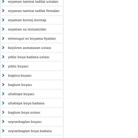
eryaman tamirat tadilat ustaları
eryaman tamirat tadilat firmaları
eryaman kornej montajı
eryaman su tesisatcıları
etimesgut ev boyama fiyatları
keçiören asmatavan ustası
yıldız boya badana ustası
yıldız boyacı
baglıca boyacı
baglum boyacı
ufuktepe boyacı
ufuktepe boya badana
baglum boya ustası
seyranbagları boyacı
seyranbagları boya badana