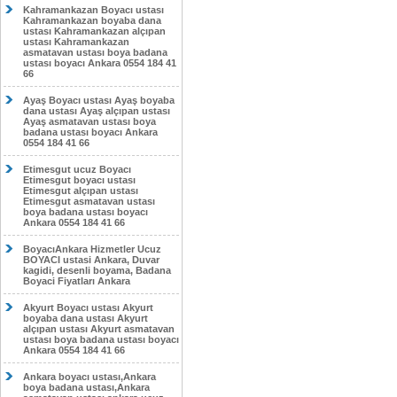
Kahramankazan Boyacı ustası
Kahramankazan boyaba dana
ustası Kahramankazan alçıpan
ustası Kahramankazan
asmatavan ustası boya badana
ustası boyacı Ankara 0554 184 41
66
Ayaş Boyacı ustası Ayaş boyaba
dana ustası Ayaş alçıpan ustası
Ayaş asmatavan ustası boya
badana ustası boyacı Ankara
0554 184 41 66
Etimesgut ucuz Boyacı
Etimesgut boyacı ustası
Etimesgut alçıpan ustası
Etimesgut asmatavan ustası
boya badana ustası boyacı
Ankara 0554 184 41 66
BoyacıAnkara Hizmetler Ucuz
BOYACI ustasi Ankara, Duvar
kagidi, desenli boyama, Badana
Boyaci Fiyatları Ankara
Akyurt Boyacı ustası Akyurt
boyaba dana ustası Akyurt
alçıpan ustası Akyurt asmatavan
ustası boya badana ustası boyacı
Ankara 0554 184 41 66
Ankara boyacı ustası,Ankara
boya badana ustası,Ankara