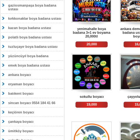
gaziosmanpaşa boya badana
ustası
kırkkonaklar boya badana ustası
kazan boya badana ustası
yenimahalle boya
ankara deme
badana 3+1 ev boyama
badana ust
20,000tl
boy
polatlı boya badana ustası
20,000
16,
tuzluçayır boya badana ustası
yüzüncüyıl boya badana
emek boya badana ustası
ankara boyacı
eryaman boyacı
batıkent boyacı
sokullu boyacı
çayyolu
sincan boyacı 0554 184 41 66
19,000
15,
keçiören boyacı
çankaya boyacı
ümitköy boyacı