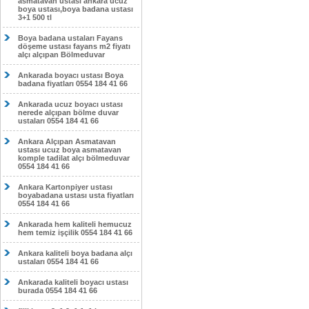
asmatavan ustası ankara ucuz
boya ustası,boya badana ustası
3+1 500 tl
Boya badana ustaları Fayans
döşeme ustası fayans m2 fiyatı
alçı alçıpan Bölmeduvar
Ankarada boyacı ustası Boya
badana fiyatları 0554 184 41 66
Ankarada ucuz boyacı ustası
nerede alçıpan bölme duvar
ustaları 0554 184 41 66
Ankara Alçıpan Asmatavan
ustası ucuz boya asmatavan
komple tadilat alçı bölmeduvar
0554 184 41 66
Ankara Kartonpiyer ustası
boyabadana ustası usta fiyatları
0554 184 41 66
Ankarada hem kaliteli hemucuz
hem temiz işçilik 0554 184 41 66
Ankara kaliteli boya badana alçı
ustaları 0554 184 41 66
Ankarada kaliteli boyacı ustası
burada 0554 184 41 66