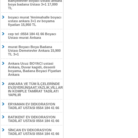
Bahçelievler boyacı ustası ankara
boya badana Ustası 3+1 17,000
TL
boyacı murat Yenimahalle boyacı
ustası ankara 3+1 ev boyama
fiyatları 15,950 TL
cep tel :0554 184 41 66 Boyacı
Ustası murat Ankara
murat Boyacı Boya Badana
Ustası Demetevler Ankara 15,900
TL 3+1
Ankara Ucuz BOYACI ustasi
Ankara, Duvar kagidi, desenli
boyama, Badana Boyaci Fiyatları
Ankara
ANKARA VE TÜM İLÇELERİNDE
EV,İŞYERİ,İNŞAAT,YAZLIK,VİLLAR
IN KOMPLE TAMİRAT TADİLATI
YAPILIR
ERYAMAN EV DEKORASYON
TADİLAT USTASI 0554 184 41 66
BATIKENT EV DEKORASYON
TADİLAT USTASI 0554 184 41 66
SİNCAN EV DEKORASYON
TADİLAT USTASI 0554 184 41 66