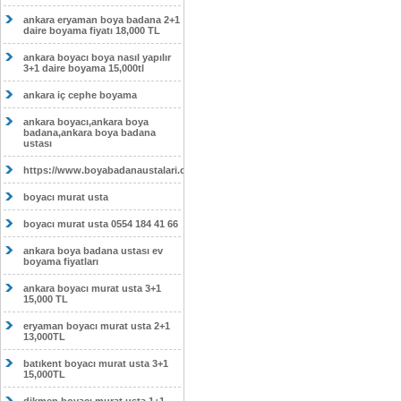
ankara eryaman boya badana 2+1
daire boyama fiyatı 18,000 TL
ankara boyacı boya nasıl yapılır
3+1 daire boyama 15,000tl
ankara iç cephe boyama
ankara boyacı,ankara boya
badana,ankara boya badana
ustası
https://www.boyabadanaustalari.com/
boyacı murat usta
boyacı murat usta 0554 184 41 66
ankara boya badana ustası ev
boyama fiyatları
ankara boyacı murat usta 3+1
15,000 TL
eryaman boyacı murat usta 2+1
13,000TL
batıkent boyacı murat usta 3+1
15,000TL