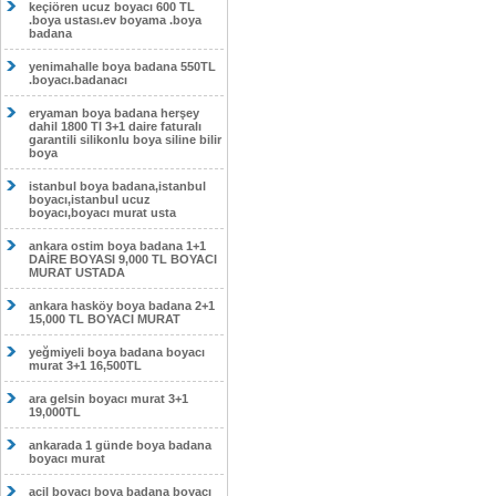
keçiören ucuz boyacı 600 TL
.boya ustası.ev boyama .boya
badana
yenimahalle boya badana 550TL
.boyacı.badanacı
eryaman boya badana herşey
dahil 1800 Tl 3+1 daire faturalı
garantili silikonlu boya siline bilir
boya
istanbul boya badana,istanbul
boyacı,istanbul ucuz
boyacı,boyacı murat usta
ankara ostim boya badana 1+1
DAİRE BOYASI 9,000 TL BOYACI
MURAT USTADA
ankara hasköy boya badana 2+1
15,000 TL BOYACI MURAT
yeğmiyeli boya badana boyacı
murat 3+1 16,500TL
ara gelsin boyacı murat 3+1
19,000TL
ankarada 1 günde boya badana
boyacı murat
acil boyacı boya badana boyacı