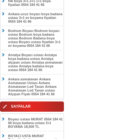
filli boya 3+1 2+1 1+1 boya
fiyatları 0554 184 41 66
Ankara ucuz boyacı boya badana
ustası 3+1 ev boyama fiyatları
0554 184 41 66
Bodrum Boyacı Bodrum boyacı
ustası Bodrum boya badana
ustası Bodrum Badana boya
ustası Boyacı ustası fiyatları 3+1
ev boyama 0554 184 41 66
Antalya Boyacı ustası Antalya
boya badana ustası Antalya
alçıpan ustası Antalya asmatavan
ustası Antalya badana boya
ustası 0554 184 41 66
Ankara asmatavan Ankara
Asmatavan Ustası Ankara
Asmatavan Led Tavan Ankara
Asmatavan Led Tavan ustası
Alçıpan Fiyatı 0554 184 41 66
SAYFALAR
Boyacı ustası MURAT 0554 184 41
66 boya badana ustası 3+1
BOYAMA 18,500 TL
BOYACI USTA MURAT