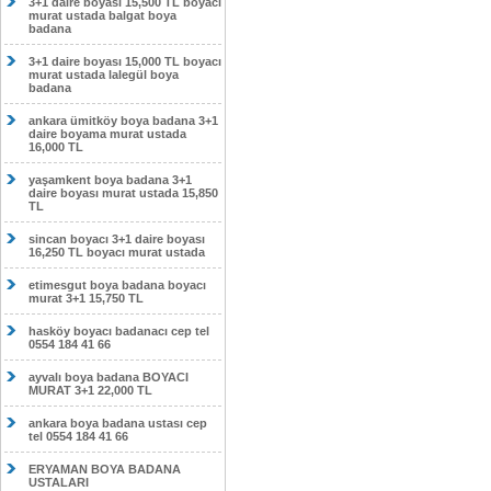
3+1 daire boyası 15,500 TL boyacı
murat ustada balgat boya
badana
3+1 daire boyası 15,000 TL boyacı
murat ustada lalegül boya
badana
ankara ümitköy boya badana 3+1
daire boyama murat ustada
16,000 TL
yaşamkent boya badana 3+1
daire boyası murat ustada 15,850
TL
sincan boyacı 3+1 daire boyası
16,250 TL boyacı murat ustada
etimesgut boya badana boyacı
murat 3+1 15,750 TL
hasköy boyacı badanacı cep tel
0554 184 41 66
ayvalı boya badana BOYACI
MURAT 3+1 22,000 TL
ankara boya badana ustası cep
tel 0554 184 41 66
ERYAMAN BOYA BADANA
USTALARI