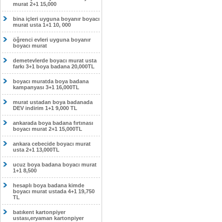
murat 2+1 15,000
bina içleri uyguna boyanır boyacı
murat usta 1+1 10, 000
öğrenci evleri uyguna boyanır
boyacı murat
demetevlerde boyacı murat usta
farkı 3+1 boya badana 20,000TL
boyacı muratda boya badana
kampanyası 3+1 16,000TL
murat ustadan boya badanada
DEV indirim 1+1 9,000 TL
ankarada boya badana fırtınası
boyacı murat 2+1 15,000TL
ankara cebecide boyacı murat
usta 2+1 13,000TL
ucuz boya badana boyacı murat
1+1 8,500
hesaplı boya badana kimde
boyacı murat ustada 4+1 19,750
TL
batıkent kartonpiyer
ustası,eryaman kartonpiyer