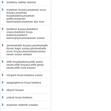
ümitköy tadilat tamirat
eryaman boyacı,eryaman ucuz
boyacı,eryaman
boyabadana,eryaman
parke,eryaman
kartonpiyer,eryaman alçı sıva
batıkent boyacı,batıkent
sıvacı,batıkent boya
badana,batıkent
kartonpiyer,asmatavan ustası
yenimahalle boyacı,yenimahalle
duvar kagıt ustası,yenimahalle
ucuz boyacı,kartonpiyer,asma
tavan ustası ankara
etlik boyabadana,etlik asma
tavan,etlik boyacıı,etlik gergi
tavan,etlik usta boyacı
rüzgarlı boya badana ustası
aşagıeglence boya badana
akyurt boyacı
çubuk boya badana
eryaman elektrik ustaları