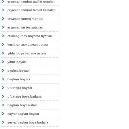
eryaman tamirat tadilat ustaları
eryaman tamirat tadilat firmaları
eryaman kornej montajı
eryaman su tesisatcıları
etimesgut ev boyama fiyatları
keçiören asmatavan ustası
yıldız boya badana ustası
yıldız boyacı
baglıca boyacı
baglum boyacı
ufuktepe boyacı
ufuktepe boya badana
baglum boya ustası
seyranbagları boyacı
seyranbagları boya badana