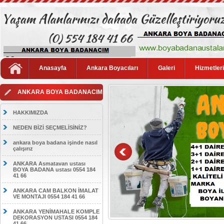
Anasayfa
Ankara Boyacıları
Galeri
Hizmetler
ANKARA BOYA BADANACIM
HAKKIMIZDA
NEDEN BİZİ SEÇMELİSİNİZ?
ankara boya badana işinde nasıl
çalışırız
ANKARA Asmatavan ustası
BOYA BADANA ustası 0554 184
41 66
ANKARA CAM BALKON İMALAT
VE MONTAJI 0554 184 41 66
ANKARA YENİMAHALE KOMPLE
DEKORASYON USTASI 0554 184
41 66