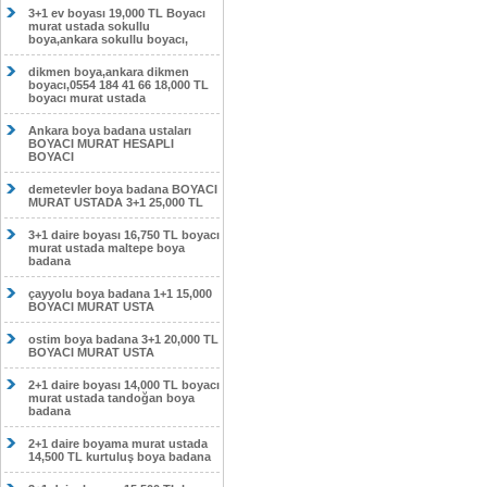
3+1 ev boyası 19,000 TL Boyacı
murat ustada sokullu
boya,ankara sokullu boyacı,
dikmen boya,ankara dikmen
boyacı,0554 184 41 66 18,000 TL
boyacı murat ustada
Ankara boya badana ustaları
BOYACI MURAT HESAPLI
BOYACI
demetevler boya badana BOYACI
MURAT USTADA 3+1 25,000 TL
3+1 daire boyası 16,750 TL boyacı
murat ustada maltepe boya
badana
çayyolu boya badana 1+1 15,000
BOYACI MURAT USTA
ostim boya badana 3+1 20,000 TL
BOYACI MURAT USTA
2+1 daire boyası 14,000 TL boyacı
murat ustada tandoğan boya
badana
2+1 daire boyama murat ustada
14,500 TL kurtuluş boya badana