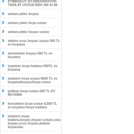
ETİMESĞUT EV DEKORASYON
TADİLAT USTASI 0554 184 41 66
ankara yıldız boyacı
ankara yıldız boya ustası
ankara yıldız boyacı ustası
akdere ucuz boyacı ustası 550 TL
ev boyama
demetevler boyacı 550 TL ev
boyama
eryaman boya badana 550TL ev
boyama
batıkent boya ustası 6500 TL ev
boyama/boyacı/boya ustası
gölbaşı boya ustası 550 TL EV
BOYAMA
konutkent boya ustası 6,500 TL
ev boyama /boya badana
batıkent boya
badana.boyacı.boyacı ustası.usta
boyacı.ucuz boyacı.ankara
boyacıları.