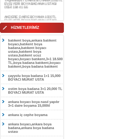
AKDERE DAİRE BOYAMA 1000TL
EV,İŞYERİ BOYA BADANA USTASI
0554 184 41 66
CEBECİ DAİRE BOYAMA 1000TL
EV,İŞYERİ BOYA BADANA USTASI
HİZMETLERİMİZ
0554 184 41 66
HASKÖY DAİRE BOYAMA 1000TL
batıkent boya,ankara batıkent
EV,İŞYERİ BOYA BADANA USTASI
boyacı,batıkent boya
0554 184 41 66
badana,batıkent boyacı
ustası,batıkent boya
ustası,batıkent ucuz
GÖLBAŞI DAİRE BOYAMA 1000TL
boyacı,boyacı batıkent,3+1 18.500
EV,İŞYERİ BOYA BADANA USTASI
TL,boya badana batıkent,boyacı
0554 184 41 66
batıkent,boya badana batıkent
SOKULLU DAİRE BOYAMA 1000TL
çayyolu boya badana 1+1 15,000
EV,İŞYERİ BOYA BADANA USTASI
BOYACI MURAT USTA
0554 184 41 66
ostim boya badana 3+1 20,000 TL
BOYACI MURAT USTA
ankara boyacı boya nasıl yapılır
3+1 daire boyama 15,000tl
ankara iç cephe boyama
ankara boyacı,ankara boya
badana,ankara boya badana
ustası