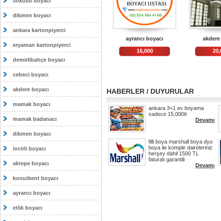
sokullu boyacı
dikmen boyacı
ankara kartonpiyerci
ayrancı boyacı
akdere
eryaman kartonpiyerci
16,000
20,
demirlibahçe boyacı
cebeci boyacı
akdere boyacı
HABERLER / DUYURULAR
mamak boyacı
ankara 3+1 ev boyama
sadece 15,000tl
mamak badanacı
Devamı
dikmen boyacı
filli boya marshall boya dyo
boya ile komple daireleriniz
incirli boyacı
herşey dahil 1500 TL
faturalı garantili
aktepe boyacı
Devamı
konutkent boyacı
ayrancı boyacı
etlik boyacı