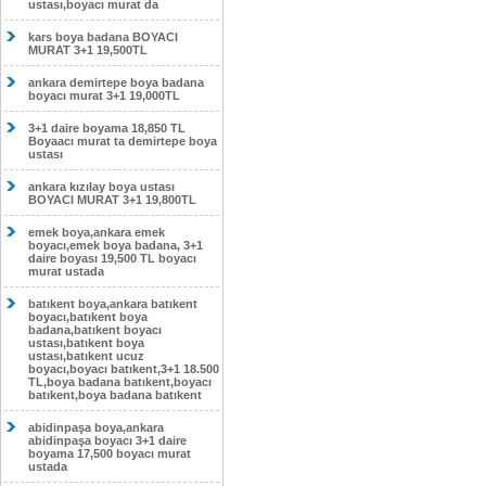
ustası,boyacı murat da
kars boya badana BOYACI
MURAT 3+1 19,500TL
ankara demirtepe boya badana
boyacı murat 3+1 19,000TL
3+1 daire boyama 18,850 TL
Boyaacı murat ta demirtepe boya
ustası
ankara kızılay boya ustası
BOYACI MURAT 3+1 19,800TL
emek boya,ankara emek
boyacı,emek boya badana, 3+1
daire boyası 19,500 TL boyacı
murat ustada
batıkent boya,ankara batıkent
boyacı,batıkent boya
badana,batıkent boyacı
ustası,batıkent boya
ustası,batıkent ucuz
boyacı,boyacı batıkent,3+1 18.500
TL,boya badana batıkent,boyacı
batıkent,boya badana batıkent
abidinpaşa boya,ankara
abidinpaşa boyacı 3+1 daire
boyama 17,500 boyacı murat
ustada