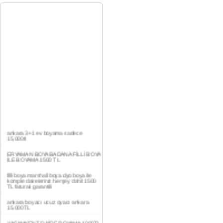
ankara 3+1 ev boyama sadece
15,000tl
ERYAMAN BOYA BADANA FİLLİ BOYA
İLE BOYAMA 1500 TL
filli boya marshall boya dyo boya ile
komple daireleriniz herşey dahil 1500
TL faturalı garantili
ankara boyacı ucuz oyacı ankara
15.000TL
YAŞAMKENT DAİRE BOYAMA 1000TL
EV,İŞYERİ BOYA BADANA USTASI
0554 184 41 66