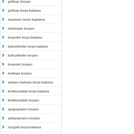
gölbaşı boyacı
gölbaşı boya badana
eryaman tavan kaplama
tandogan boyacı
beşevler boya badana
bahçelievler boya badana
bahçelievler boyacı
beşevler boyacı
maltepe boyacı
ankara maltepe boya badana
kırıkkonaklar boya badana
kırıkkonaklar boyacı
aşagıayrancı boyacı
yukarıayrancı boyacı
rüzgarlı boya badana