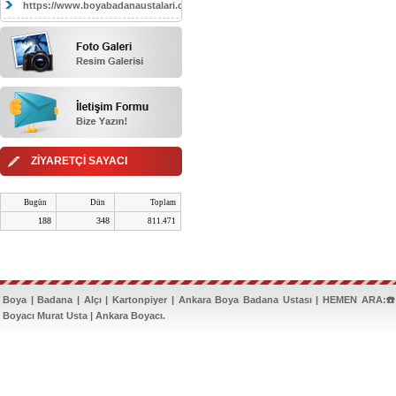
https://www.boyabadanaustalari.com/
ZİYARETÇİ SAYACI
Bugün
Dün
Toplam
188
348
811.471
Boya | Badana | Alçı | Kartonpiyer | Ankara Boya Badana Ustası | HEMEN ARA:☎️
Boyacı Murat Usta | Ankara Boyacı.