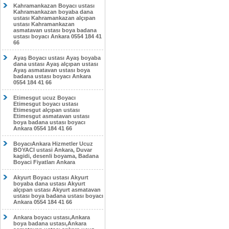
Kahramankazan Boyacı ustası
Kahramankazan boyaba dana
ustası Kahramankazan alçıpan
ustası Kahramankazan
asmatavan ustası boya badana
ustası boyacı Ankara 0554 184 41
66
Ayaş Boyacı ustası Ayaş boyaba
dana ustası Ayaş alçıpan ustası
Ayaş asmatavan ustası boya
badana ustası boyacı Ankara
0554 184 41 66
Etimesgut ucuz Boyacı
Etimesgut boyacı ustası
Etimesgut alçıpan ustası
Etimesgut asmatavan ustası
boya badana ustası boyacı
Ankara 0554 184 41 66
BoyacıAnkara Hizmetler Ucuz
BOYACI ustasi Ankara, Duvar
kagidi, desenli boyama, Badana
Boyaci Fiyatları Ankara
Akyurt Boyacı ustası Akyurt
boyaba dana ustası Akyurt
alçıpan ustası Akyurt asmatavan
ustası boya badana ustası boyacı
Ankara 0554 184 41 66
Ankara boyacı ustası,Ankara
boya badana ustası,Ankara