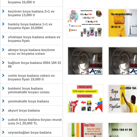
boyama 15,000 tl
keçiören boya badana 2+1 ev
boyama 13,000 tl
hasköy boya badana 1+1 ev
boyama fiyatı 10,000tl
ufuktepe boya badana ankara ev
boyama fiyatı
aktepe boya badana keçiören
ucuz ev boyama ustası
bağlum boya badana 0554 184 41
66
ostim boya badana cebeci ev
boyama fiyatı 19,000 tl
batıkent boya badana
yenimahalle boyacı ustası
yenimahalle boya badana
akyurt boya badana
çubuk boya badana boyacı murat
usta 3+1 20,000 TL
seyranbağları boya badana