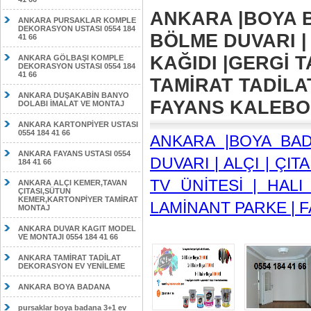
ANKARA |BOYA B
ANKARA PURSAKLAR KOMPLE
DEKORASYON USTASI 0554 184
BÖLME DUVARI | 
41 66
KAĞIDI |GERGİ T
ANKARA GÖLBAŞI KOMPLE
DEKORASYON USTASI 0554 184
41 66
TAMİRAT TADİLA
ANKARA DUŞAKABİN BANYO
FAYANS KALEBODU
DOLABI İMALAT VE MONTAJ
ANKARA KARTONPİYER USTASI
0554 184 41 66
ANKARA |BOYA BA
ANKARA FAYANS USTASI 0554
DUVARI | ALÇI | ÇIT
184 41 66
TV ÜNİTESİ | HALI
ANKARA ALÇI KEMER,TAVAN
ÇITASI,SÜTUN
KEMER,KARTONPİYER TAMİRAT
LAMİNANT PARKE | F
MONTAJ
ANKARA DUVAR KAGIT MODEL
VE MONTAJI 0554 184 41 66
ANKARA TAMİRAT TADİLAT
DEKORASYON EV YENİLEME
ANKARA BOYA BADANA
pursaklar boya badana 3+1 ev