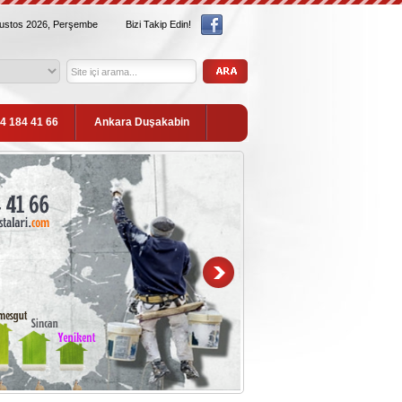
ğustos 2026, Perşembe
Bizi Takip Edin!
54 184 41 66
Ankara Duşakabin