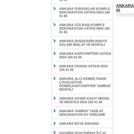
ANKARA 
ANKARA PURSAKLAR KOMPLE
66
DEKORASYON USTASI 0554 184
41 66
ANKARA GÖLBAŞI KOMPLE
DEKORASYON USTASI 0554 184
41 66
ANKARA DUŞAKABİN BANYO
DOLABI İMALAT VE MONTAJ
ANKARA KARTONPİYER USTASI
0554 184 41 66
ANKARA FAYANS USTASI 0554
184 41 66
ANKARA ALÇI KEMER,TAVAN
ÇITASI,SÜTUN
KEMER,KARTONPİYER TAMİRAT
MONTAJ
ANKARA DUVAR KAGIT MODEL
VE MONTAJI 0554 184 41 66
ANKARA TAMİRAT TADİLAT
DEKORASYON EV YENİLEME
ANKARA BOYA BADANA
pursaklar boya badana 3+1 ev