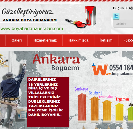
Bugün
06 A
Galeri
Hizmetlerimiz
Hakkımızda
İletişim
(0)5