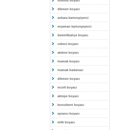
sokullu boyacı
dikmen boyacı
ankara kartonpiyerci
eryaman kartonpiyerci
demirlibahçe boyacı
cebeci boyacı
akdere boyacı
mamak boyacı
mamak badanacı
dikmen boyacı
incirli boyacı
aktepe boyacı
konutkent boyacı
ayrancı boyacı
etlik boyacı