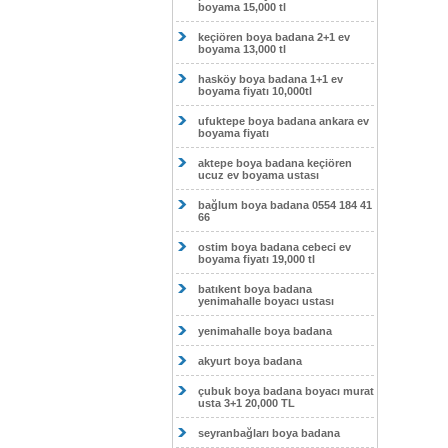
boyama 15,000 tl
keçiören boya badana 2+1 ev
boyama 13,000 tl
hasköy boya badana 1+1 ev
boyama fiyatı 10,000tl
ufuktepe boya badana ankara ev
boyama fiyatı
aktepe boya badana keçiören
ucuz ev boyama ustası
bağlum boya badana 0554 184 41
66
ostim boya badana cebeci ev
boyama fiyatı 19,000 tl
batıkent boya badana
yenimahalle boyacı ustası
yenimahalle boya badana
akyurt boya badana
çubuk boya badana boyacı murat
usta 3+1 20,000 TL
seyranbağları boya badana