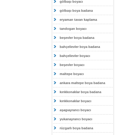
gölbaşı boyacı
gölbaşı boya badana
eryaman tavan kaplama
tandogan boyacı
beşevler boya badana
bahçelievler boya badana
bahçelievler boyacı
beşevler boyacı
maltepe boyacı
ankara maltepe boya badana
kırıkkonaklar boya badana
kırıkkonaklar boyacı
aşagıayrancı boyacı
yukarıayrancı boyacı
rüzgarlı boya badana