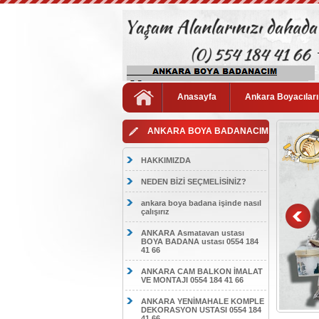
Anasayfa
Ankara Boyacıları
ANKARA BOYA BADANACIM
HAKKIMIZDA
NEDEN BİZİ SEÇMELİSİNİZ?
ankara boya badana işinde nasıl
çalışırız
ANKARA Asmatavan ustası
BOYA BADANA ustası 0554 184
41 66
ANKARA CAM BALKON İMALAT
VE MONTAJI 0554 184 41 66
ANKARA YENİMAHALE KOMPLE
DEKORASYON USTASI 0554 184
41 66