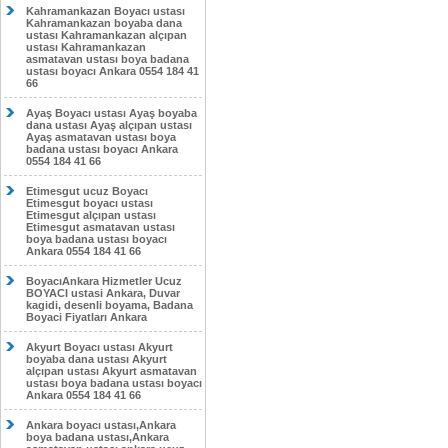
Kahramankazan Boyacı ustası
Kahramankazan boyaba dana
ustası Kahramankazan alçıpan
ustası Kahramankazan
asmatavan ustası boya badana
ustası boyacı Ankara 0554 184 41
66
Ayaş Boyacı ustası Ayaş boyaba
dana ustası Ayaş alçıpan ustası
Ayaş asmatavan ustası boya
badana ustası boyacı Ankara
0554 184 41 66
Etimesgut ucuz Boyacı
Etimesgut boyacı ustası
Etimesgut alçıpan ustası
Etimesgut asmatavan ustası
boya badana ustası boyacı
Ankara 0554 184 41 66
BoyacıAnkara Hizmetler Ucuz
BOYACI ustasi Ankara, Duvar
kagidi, desenli boyama, Badana
Boyaci Fiyatları Ankara
Akyurt Boyacı ustası Akyurt
boyaba dana ustası Akyurt
alçıpan ustası Akyurt asmatavan
ustası boya badana ustası boyacı
Ankara 0554 184 41 66
Ankara boyacı ustası,Ankara
boya badana ustası,Ankara