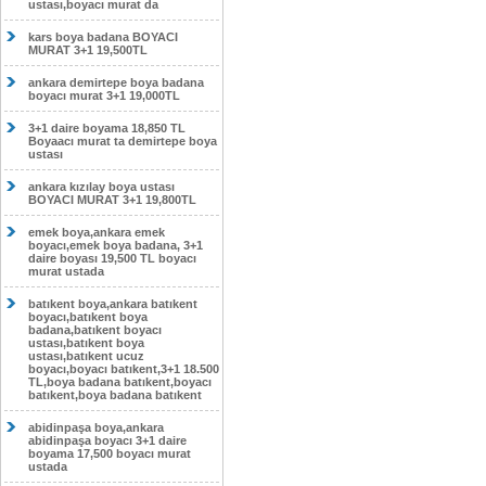
ustası,boyacı murat da
kars boya badana BOYACI
MURAT 3+1 19,500TL
ankara demirtepe boya badana
boyacı murat 3+1 19,000TL
3+1 daire boyama 18,850 TL
Boyaacı murat ta demirtepe boya
ustası
ankara kızılay boya ustası
BOYACI MURAT 3+1 19,800TL
emek boya,ankara emek
boyacı,emek boya badana, 3+1
daire boyası 19,500 TL boyacı
murat ustada
batıkent boya,ankara batıkent
boyacı,batıkent boya
badana,batıkent boyacı
ustası,batıkent boya
ustası,batıkent ucuz
boyacı,boyacı batıkent,3+1 18.500
TL,boya badana batıkent,boyacı
batıkent,boya badana batıkent
abidinpaşa boya,ankara
abidinpaşa boyacı 3+1 daire
boyama 17,500 boyacı murat
ustada