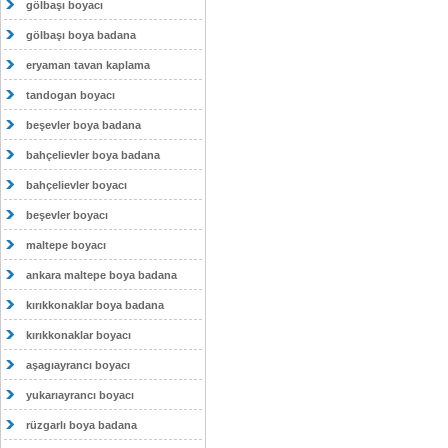
gölbaşı boyacı
gölbaşı boya badana
eryaman tavan kaplama
tandogan boyacı
beşevler boya badana
bahçelievler boya badana
bahçelievler boyacı
beşevler boyacı
maltepe boyacı
ankara maltepe boya badana
kırıkkonaklar boya badana
kırıkkonaklar boyacı
aşagıayrancı boyacı
yukarıayrancı boyacı
rüzgarlı boya badana