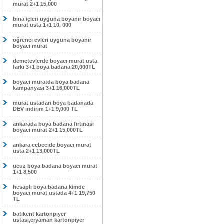
murat 2+1 15,000
bina içleri uyguna boyanır boyacı
murat usta 1+1 10, 000
öğrenci evleri uyguna boyanır
boyacı murat
demetevlerde boyacı murat usta
farkı 3+1 boya badana 20,000TL
boyacı muratda boya badana
kampanyası 3+1 16,000TL
murat ustadan boya badanada
DEV indirim 1+1 9,000 TL
ankarada boya badana fırtınası
boyacı murat 2+1 15,000TL
ankara cebecide boyacı murat
usta 2+1 13,000TL
ucuz boya badana boyacı murat
1+1 8,500
hesaplı boya badana kimde
boyacı murat ustada 4+1 19,750
TL
batıkent kartonpiyer
ustası,eryaman kartonpiyer