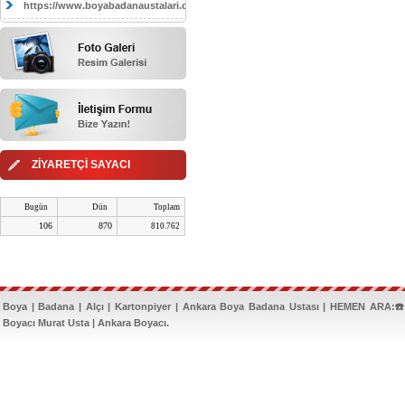
https://www.boyabadanaustalari.com/
ZİYARETÇİ SAYACI
Bugün
Dün
Toplam
106
870
810.762
Boya | Badana | Alçı | Kartonpiyer | Ankara Boya Badana Ustası | HEMEN ARA:☎️
Boyacı Murat Usta | Ankara Boyacı.