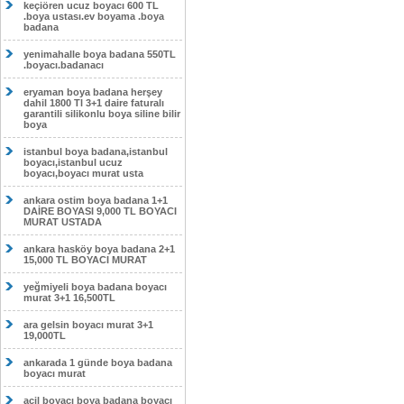
keçiören ucuz boyacı 600 TL
.boya ustası.ev boyama .boya
badana
yenimahalle boya badana 550TL
.boyacı.badanacı
eryaman boya badana herşey
dahil 1800 Tl 3+1 daire faturalı
garantili silikonlu boya siline bilir
boya
istanbul boya badana,istanbul
boyacı,istanbul ucuz
boyacı,boyacı murat usta
ankara ostim boya badana 1+1
DAİRE BOYASI 9,000 TL BOYACI
MURAT USTADA
ankara hasköy boya badana 2+1
15,000 TL BOYACI MURAT
yeğmiyeli boya badana boyacı
murat 3+1 16,500TL
ara gelsin boyacı murat 3+1
19,000TL
ankarada 1 günde boya badana
boyacı murat
acil boyacı boya badana boyacı