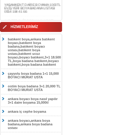
0554 184 41 66
AKDERE DAİRE BOYAMA 1000TL
EV,İŞYERİ BOYA BADANA USTASI
0554 184 41 66
CEBECİ DAİRE BOYAMA 1000TL
HİZMETLERİMİZ
EV,İŞYERİ BOYA BADANA USTASI
0554 184 41 66
batıkent boya,ankara batıkent
HASKÖY DAİRE BOYAMA 1000TL
boyacı,batıkent boya
EV,İŞYERİ BOYA BADANA USTASI
badana,batıkent boyacı
0554 184 41 66
ustası,batıkent boya
ustası,batıkent ucuz
boyacı,boyacı batıkent,3+1 18.500
GÖLBAŞI DAİRE BOYAMA 1000TL
TL,boya badana batıkent,boyacı
EV,İŞYERİ BOYA BADANA USTASI
batıkent,boya badana batıkent
0554 184 41 66
çayyolu boya badana 1+1 15,000
SOKULLU DAİRE BOYAMA 1000TL
BOYACI MURAT USTA
EV,İŞYERİ BOYA BADANA USTASI
0554 184 41 66
ostim boya badana 3+1 20,000 TL
BOYACI MURAT USTA
ankara boyacı boya nasıl yapılır
3+1 daire boyama 15,000tl
ankara iç cephe boyama
ankara boyacı,ankara boya
badana,ankara boya badana
ustası