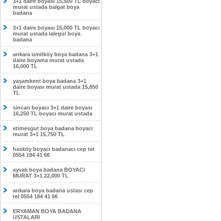
3+1 daire boyası 15,500 TL boyacı
murat ustada balgat boya
badana
3+1 daire boyası 15,000 TL boyacı
murat ustada lalegül boya
badana
ankara ümitköy boya badana 3+1
daire boyama murat ustada
16,000 TL
yaşamkent boya badana 3+1
daire boyası murat ustada 15,850
TL
sincan boyacı 3+1 daire boyası
16,250 TL boyacı murat ustada
etimesgut boya badana boyacı
murat 3+1 15,750 TL
hasköy boyacı badanacı cep tel
0554 184 41 66
ayvalı boya badana BOYACI
MURAT 3+1 22,000 TL
ankara boya badana ustası cep
tel 0554 184 41 66
ERYAMAN BOYA BADANA
USTALARI