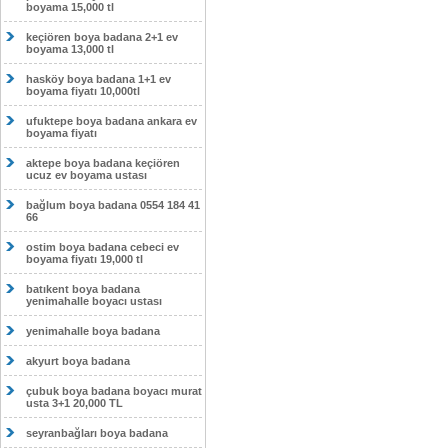
boyama 15,000 tl
keçiören boya badana 2+1 ev
boyama 13,000 tl
hasköy boya badana 1+1 ev
boyama fiyatı 10,000tl
ufuktepe boya badana ankara ev
boyama fiyatı
aktepe boya badana keçiören
ucuz ev boyama ustası
bağlum boya badana 0554 184 41
66
ostim boya badana cebeci ev
boyama fiyatı 19,000 tl
batıkent boya badana
yenimahalle boyacı ustası
yenimahalle boya badana
akyurt boya badana
çubuk boya badana boyacı murat
usta 3+1 20,000 TL
seyranbağları boya badana