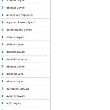
sokullu boyacı
dikmen boyacı
ankara kartonpiyerci
eryaman kartonpiyerci
demirlibahçe boyacı
cebeci boyacı
akdere boyacı
mamak boyacı
mamak badanacı
dikmen boyacı
incirli boyacı
aktepe boyacı
konutkent boyacı
ayrancı boyacı
etlik boyacı