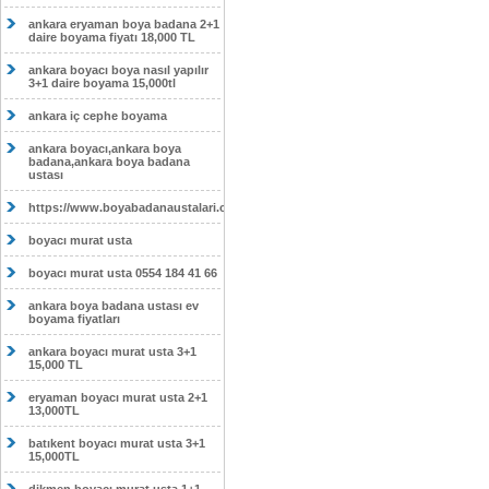
ankara eryaman boya badana 2+1
daire boyama fiyatı 18,000 TL
ankara boyacı boya nasıl yapılır
3+1 daire boyama 15,000tl
ankara iç cephe boyama
ankara boyacı,ankara boya
badana,ankara boya badana
ustası
https://www.boyabadanaustalari.com/
boyacı murat usta
boyacı murat usta 0554 184 41 66
ankara boya badana ustası ev
boyama fiyatları
ankara boyacı murat usta 3+1
15,000 TL
eryaman boyacı murat usta 2+1
13,000TL
batıkent boyacı murat usta 3+1
15,000TL