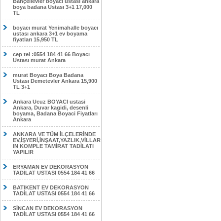
Bahçelievler boyacı ustası ankara
boya badana Ustası 3+1 17,000
TL
boyacı murat Yenimahalle boyacı
ustası ankara 3+1 ev boyama
fiyatları 15,950 TL
cep tel :0554 184 41 66 Boyacı
Ustası murat Ankara
murat Boyacı Boya Badana
Ustası Demetevler Ankara 15,900
TL 3+1
Ankara Ucuz BOYACI ustasi
Ankara, Duvar kagidi, desenli
boyama, Badana Boyaci Fiyatları
Ankara
ANKARA VE TÜM İLÇELERİNDE
EV,İŞYERİ,İNŞAAT,YAZLIK,VİLLAR
IN KOMPLE TAMİRAT TADİLATI
YAPILIR
ERYAMAN EV DEKORASYON
TADİLAT USTASI 0554 184 41 66
BATIKENT EV DEKORASYON
TADİLAT USTASI 0554 184 41 66
SİNCAN EV DEKORASYON
TADİLAT USTASI 0554 184 41 66