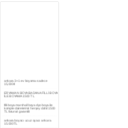
ankara 3+1 ev boyama sadece
15,000tl
ERYAMAN BOYA BADANA FİLLİ BOYA
İLE BOYAMA 1500 TL
filli boya marshall boya dyo boya ile
komple daireleriniz herşey dahil 1500
TL faturalı garantili
ankara boyacı ucuz oyacı ankara
15.000TL
YAŞAMKENT DAİRE BOYAMA 1000TL
EV,İŞYERİ BOYA BADANA USTASI