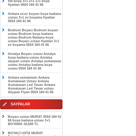
filli boya 3+1 2+1 1+1 boya
fiyatları 0554 184 41 66
Ankara ucuz boyacı boya badana
ustası 3+1 ev boyama fiyatları
0554 184 41 66
Bodrum Boyacı Bodrum boyacı
ustası Bodrum boya badana
ustası Bodrum Badana boya
ustası Boyacı ustası fiyatları 3+1
ev boyama 0554 184 41 66
Antalya Boyacı ustası Antalya
boya badana ustası Antalya
alçıpan ustası Antalya asmatavan
ustası Antalya badana boya
ustası 0554 184 41 66
Ankara asmatavan Ankara
Asmatavan Ustası Ankara
Asmatavan Led Tavan Ankara
Asmatavan Led Tavan ustası
Alçıpan Fiyatı 0554 184 41 66
SAYFALAR
Boyacı ustası MURAT 0554 184 41
66 boya badana ustası 3+1
BOYAMA 18,500 TL
BOYACI USTA MURAT