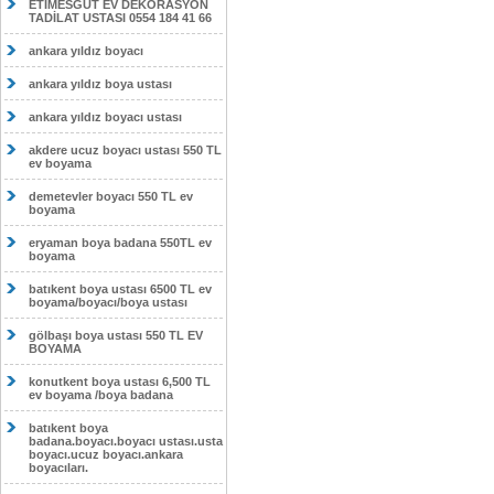
ETİMESĞUT EV DEKORASYON
TADİLAT USTASI 0554 184 41 66
ankara yıldız boyacı
ankara yıldız boya ustası
ankara yıldız boyacı ustası
akdere ucuz boyacı ustası 550 TL
ev boyama
demetevler boyacı 550 TL ev
boyama
eryaman boya badana 550TL ev
boyama
batıkent boya ustası 6500 TL ev
boyama/boyacı/boya ustası
gölbaşı boya ustası 550 TL EV
BOYAMA
konutkent boya ustası 6,500 TL
ev boyama /boya badana
batıkent boya
badana.boyacı.boyacı ustası.usta
boyacı.ucuz boyacı.ankara
boyacıları.