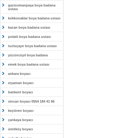
gaziosmanpaşa boya badana
ustası
kırkkonaklar boya badana ustası
kazan boya badana ustası
polatlı boya badana ustası
tuzluçayır boya badana ustası
yüzüncüyıl boya badana
emek boya badana ustası
ankara boyacı
eryaman boyacı
batıkent boyacı
sincan boyacı 0554 184 41 66
keçiören boyacı
çankaya boyacı
ümitköy boyacı