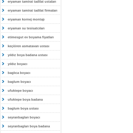
eryaman tamirat tadilat ustaları
eryaman tamirat tadilat firmaları
eryaman kornej montajı
eryaman su tesisatcıları
etimesgut ev boyama fiyatları
keçiören asmatavan ustası
yıldız boya badana ustası
yıldız boyacı
baglıca boyacı
baglum boyacı
ufuktepe boyacı
ufuktepe boya badana
baglum boya ustası
seyranbagları boyacı
seyranbagları boya badana