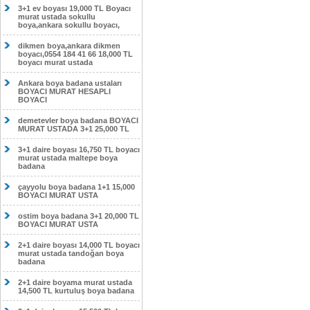
3+1 ev boyası 19,000 TL Boyacı
murat ustada sokullu
boya,ankara sokullu boyacı,
dikmen boya,ankara dikmen
boyacı,0554 184 41 66 18,000 TL
boyacı murat ustada
Ankara boya badana ustaları
BOYACI MURAT HESAPLI
BOYACI
demetevler boya badana BOYACI
MURAT USTADA 3+1 25,000 TL
3+1 daire boyası 16,750 TL boyacı
murat ustada maltepe boya
badana
çayyolu boya badana 1+1 15,000
BOYACI MURAT USTA
ostim boya badana 3+1 20,000 TL
BOYACI MURAT USTA
2+1 daire boyası 14,000 TL boyacı
murat ustada tandoğan boya
badana
2+1 daire boyama murat ustada
14,500 TL kurtuluş boya badana