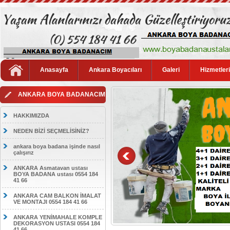
Anasayfa
Ankara Boyacıları
Galeri
Hizmetler
ANKARA BOYA BADANACIM
HAKKIMIZDA
NEDEN BİZİ SEÇMELİSİNİZ?
ankara boya badana işinde nasıl
çalışırız
ANKARA Asmatavan ustası
BOYA BADANA ustası 0554 184
41 66
ANKARA CAM BALKON İMALAT
VE MONTAJI 0554 184 41 66
ANKARA YENİMAHALE KOMPLE
DEKORASYON USTASI 0554 184
41 66