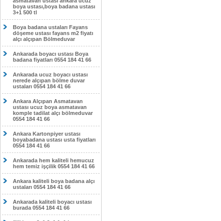
asmatavan ustası ankara ucuz
boya ustası,boya badana ustası
3+1 500 tl
Boya badana ustaları Fayans
döşeme ustası fayans m2 fiyatı
alçı alçıpan Bölmeduvar
Ankarada boyacı ustası Boya
badana fiyatları 0554 184 41 66
Ankarada ucuz boyacı ustası
nerede alçıpan bölme duvar
ustaları 0554 184 41 66
Ankara Alçıpan Asmatavan
ustası ucuz boya asmatavan
komple tadilat alçı bölmeduvar
0554 184 41 66
Ankara Kartonpiyer ustası
boyabadana ustası usta fiyatları
0554 184 41 66
Ankarada hem kaliteli hemucuz
hem temiz işçilik 0554 184 41 66
Ankara kaliteli boya badana alçı
ustaları 0554 184 41 66
Ankarada kaliteli boyacı ustası
burada 0554 184 41 66