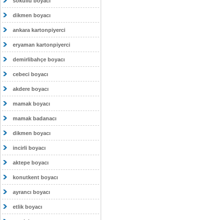
sokullu boyacı
dikmen boyacı
ankara kartonpiyerci
eryaman kartonpiyerci
demirlibahçe boyacı
cebeci boyacı
akdere boyacı
mamak boyacı
mamak badanacı
dikmen boyacı
incirli boyacı
aktepe boyacı
konutkent boyacı
ayrancı boyacı
etlik boyacı