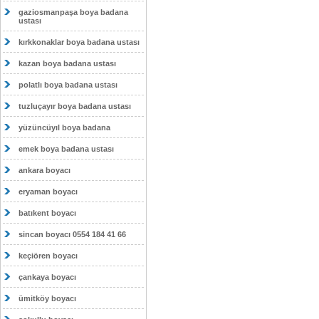
gaziosmanpaşa boya badana
ustası
kırkkonaklar boya badana ustası
kazan boya badana ustası
polatlı boya badana ustası
tuzluçayır boya badana ustası
yüzüncüyıl boya badana
emek boya badana ustası
ankara boyacı
eryaman boyacı
batıkent boyacı
sincan boyacı 0554 184 41 66
keçiören boyacı
çankaya boyacı
ümitköy boyacı