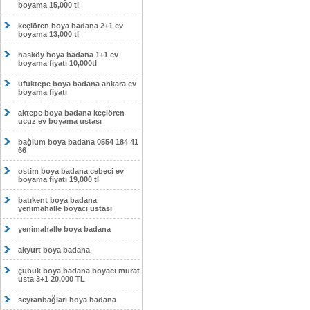
boyama 15,000 tl
keçiören boya badana 2+1 ev
boyama 13,000 tl
hasköy boya badana 1+1 ev
boyama fiyatı 10,000tl
ufuktepe boya badana ankara ev
boyama fiyatı
aktepe boya badana keçiören
ucuz ev boyama ustası
bağlum boya badana 0554 184 41
66
ostim boya badana cebeci ev
boyama fiyatı 19,000 tl
batıkent boya badana
yenimahalle boyacı ustası
yenimahalle boya badana
akyurt boya badana
çubuk boya badana boyacı murat
usta 3+1 20,000 TL
seyranbağları boya badana