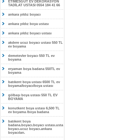
ETİMESĞUT EV DEKORASYON
TADİLAT USTASI 0554 184 41 66
ankara yıldız boyacı
ankara yıldız boya ustası
ankara yıldız boyacı ustası
akdere ucuz boyacı ustası 550 TL
ev boyama
demetevler boyacı 550 TL ev
boyama
eryaman boya badana 550TL ev
boyama
batıkent boya ustası 6500 TL ev
boyama/boyacı/boya ustası
gölbaşı boya ustası 550 TL EV
BOYAMA
konutkent boya ustası 6,500 TL
ev boyama /boya badana
batıkent boya
badana.boyacı.boyacı ustası.usta
boyacı.ucuz boyacı.ankara
boyacıları.