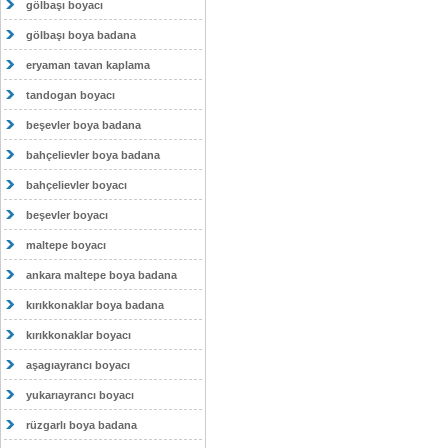
gölbaşı boyacı
gölbaşı boya badana
eryaman tavan kaplama
tandogan boyacı
beşevler boya badana
bahçelievler boya badana
bahçelievler boyacı
beşevler boyacı
maltepe boyacı
ankara maltepe boya badana
kırıkkonaklar boya badana
kırıkkonaklar boyacı
aşagıayrancı boyacı
yukarıayrancı boyacı
rüzgarlı boya badana