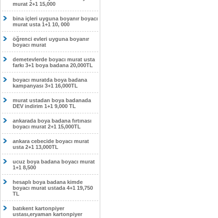
murat 2+1 15,000
bina içleri uyguna boyanır boyacı
murat usta 1+1 10, 000
öğrenci evleri uyguna boyanır
boyacı murat
demetevlerde boyacı murat usta
farkı 3+1 boya badana 20,000TL
boyacı muratda boya badana
kampanyası 3+1 16,000TL
murat ustadan boya badanada
DEV indirim 1+1 9,000 TL
ankarada boya badana fırtınası
boyacı murat 2+1 15,000TL
ankara cebecide boyacı murat
usta 2+1 13,000TL
ucuz boya badana boyacı murat
1+1 8,500
hesaplı boya badana kimde
boyacı murat ustada 4+1 19,750
TL
batıkent kartonpiyer
ustası,eryaman kartonpiyer