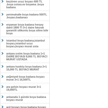
keçiören ucuz boyacı 600 TL
.boya ustası.ev boyama .boya
badana
yenimahalle boya badana 550TL
.boyacı.badanacı
eryaman boya badana herşey
dahil 1800 Tl 3+1 daire faturalı
garantili silikonlu boya siline bilir
boya
istanbul boya badana,istanbul
boyacı,istanbul ucuz
boyacı,boyacı murat usta
ankara ostim boya badana 1+1
DAİRE BOYASI 9,000 TL BOYACI
MURAT USTADA
ankara hasköy boya badana 2+1
15,000 TL BOYACI MURAT
yeğmiyeli boya badana boyacı
murat 3+1 16,500TL
ara gelsin boyacı murat 3+1
19,000TL
ankarada 1 günde boya badana
boyacı murat
acil boyacı boya badana boyacı