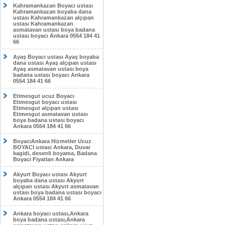
Kahramankazan Boyacı ustası
Kahramankazan boyaba dana
ustası Kahramankazan alçıpan
ustası Kahramankazan
asmatavan ustası boya badana
ustası boyacı Ankara 0554 184 41
66
Ayaş Boyacı ustası Ayaş boyaba
dana ustası Ayaş alçıpan ustası
Ayaş asmatavan ustası boya
badana ustası boyacı Ankara
0554 184 41 66
Etimesgut ucuz Boyacı
Etimesgut boyacı ustası
Etimesgut alçıpan ustası
Etimesgut asmatavan ustası
boya badana ustası boyacı
Ankara 0554 184 41 66
BoyacıAnkara Hizmetler Ucuz
BOYACI ustasi Ankara, Duvar
kagidi, desenli boyama, Badana
Boyaci Fiyatları Ankara
Akyurt Boyacı ustası Akyurt
boyaba dana ustası Akyurt
alçıpan ustası Akyurt asmatavan
ustası boya badana ustası boyacı
Ankara 0554 184 41 66
Ankara boyacı ustası,Ankara
boya badana ustası,Ankara