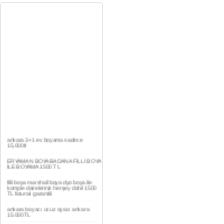
ankara 3+1 ev boyama sadece
15,000tl
ERYAMAN BOYA BADANA FİLLİ BOYA
İLE BOYAMA 1500 TL
filli boya marshall boya dyo boya ile
komple daireleriniz herşey dahil 1500
TL faturalı garantili
ankara boyacı ucuz oyacı ankara
15.000TL
YAŞAMKENT DAİRE BOYAMA 1000TL
EV,İŞYERİ BOYA BADANA USTASI
0554 184 41 66