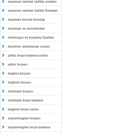
eryaman tamirat tadilat ustaları
eryaman tamirat tadilat firmaları
eryaman kornej montajı
eryaman su tesisatcıları
etimesgut ev boyama fiyatları
keçiören asmatavan ustası
yıldız boya badana ustası
yıldız boyacı
baglıca boyacı
baglum boyacı
ufuktepe boyacı
ufuktepe boya badana
baglum boya ustası
seyranbagları boyacı
seyranbagları boya badana