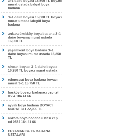
3+1 daire boyası 15,500 TL boyacı
murat ustada balgat boya
badana
3+1 daire boyası 15,000 TL boyacı
murat ustada lalegül boya
badana
ankara ümitköy boya badana 3+1
daire boyama murat ustada
16,000 TL
yaşamkent boya badana 3+1
daire boyası murat ustada 15,850
TL
sincan boyacı 3+1 daire boyası
16,250 TL boyacı murat ustada
etimesgut boya badana boyacı
murat 3+1 15,750 TL
hasköy boyacı badanacı cep tel
0554 184 41 66
ayvalı boya badana BOYACI
MURAT 3+1 22,000 TL
ankara boya badana ustası cep
tel 0554 184 41 66
ERYAMAN BOYA BADANA
USTALARI