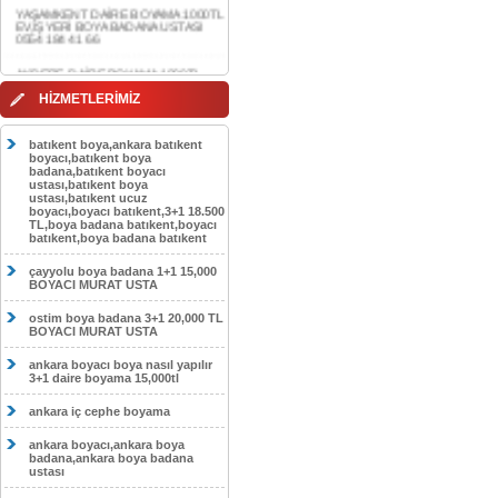
AKDERE DAİRE BOYAMA 1000TL
EV,İŞYERİ BOYA BADANA USTASI
0554 184 41 66
CEBECİ DAİRE BOYAMA 1000TL
HİZMETLERİMİZ
EV,İŞYERİ BOYA BADANA USTASI
0554 184 41 66
batıkent boya,ankara batıkent
HASKÖY DAİRE BOYAMA 1000TL
boyacı,batıkent boya
EV,İŞYERİ BOYA BADANA USTASI
badana,batıkent boyacı
0554 184 41 66
ustası,batıkent boya
ustası,batıkent ucuz
boyacı,boyacı batıkent,3+1 18.500
GÖLBAŞI DAİRE BOYAMA 1000TL
TL,boya badana batıkent,boyacı
EV,İŞYERİ BOYA BADANA USTASI
batıkent,boya badana batıkent
0554 184 41 66
çayyolu boya badana 1+1 15,000
SOKULLU DAİRE BOYAMA 1000TL
BOYACI MURAT USTA
EV,İŞYERİ BOYA BADANA USTASI
0554 184 41 66
ostim boya badana 3+1 20,000 TL
BOYACI MURAT USTA
ankara boyacı boya nasıl yapılır
3+1 daire boyama 15,000tl
ankara iç cephe boyama
ankara boyacı,ankara boya
badana,ankara boya badana
ustası