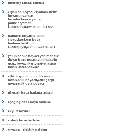
ümitköy tadilat tamirat
eryaman boyacı,eryaman ucuz
boyacı,eryaman
boyabadana,eryaman
parke,eryaman
kartonpiyer,eryaman alçı sıva
batıkent boyacı,batıkent
sıvacı,batıkent boya
badana,batıkent
kartonpiyer,asmatavan ustası
yenimahalle boyacı,yenimahalle
duvar kagıt ustası,yenimahalle
ucuz boyacı,kartonpiyer,asma
tavan ustası ankara
etlik boyabadana,etlik asma
tavan,etlik boyacıı,etlik gergi
tavan,etlik usta boyacı
rüzgarlı boya badana ustası
aşagıeglence boya badana
akyurt boyacı
çubuk boya badana
eryaman elektrik ustaları