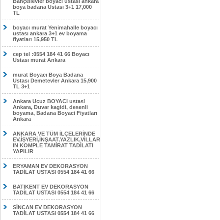
Bahçelievler boyacı ustası ankara
boya badana Ustası 3+1 17,000
TL
boyacı murat Yenimahalle boyacı
ustası ankara 3+1 ev boyama
fiyatları 15,950 TL
cep tel :0554 184 41 66 Boyacı
Ustası murat Ankara
murat Boyacı Boya Badana
Ustası Demetevler Ankara 15,900
TL 3+1
Ankara Ucuz BOYACI ustasi
Ankara, Duvar kagidi, desenli
boyama, Badana Boyaci Fiyatları
Ankara
ANKARA VE TÜM İLÇELERİNDE
EV,İŞYERİ,İNŞAAT,YAZLIK,VİLLAR
IN KOMPLE TAMİRAT TADİLATI
YAPILIR
ERYAMAN EV DEKORASYON
TADİLAT USTASI 0554 184 41 66
BATIKENT EV DEKORASYON
TADİLAT USTASI 0554 184 41 66
SİNCAN EV DEKORASYON
TADİLAT USTASI 0554 184 41 66