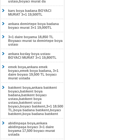
ustası,boyacı murat da
kars boya badana BOYACI
MURAT 3+1 19,500TL
ankara demirtepe boya badana
boyacı murat 3+1 19,000TL
3+1 daire boyama 18,850 TL
Boyaacı murat ta demirtepe boya
ustası
ankara kızılay boya ustası
BOYACI MURAT 3+1 19,800TL
emek boya,ankara emek
boyacı,emek boya badana, 3+1
daire boyası 19,500 TL boyacı
murat ustada
batıkent boya,ankara batıkent
boyacı,batıkent boya
badana,batıkent boyacı
ustası,batıkent boya
ustası,batıkent ucuz
boyacı,boyacı batıkent,3+1 18.500
TL,boya badana batıkent,boyacı
batıkent,boya badana batıkent
abidinpaşa boya,ankara
abidinpaşa boyacı 3+1 daire
boyama 17,500 boyacı murat
ustada