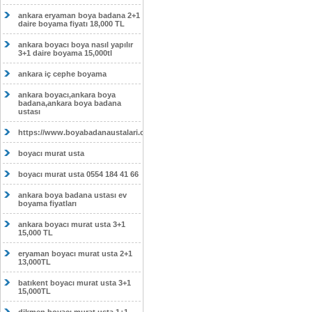
ankara eryaman boya badana 2+1
daire boyama fiyatı 18,000 TL
ankara boyacı boya nasıl yapılır
3+1 daire boyama 15,000tl
ankara iç cephe boyama
ankara boyacı,ankara boya
badana,ankara boya badana
ustası
https://www.boyabadanaustalari.com/
boyacı murat usta
boyacı murat usta 0554 184 41 66
ankara boya badana ustası ev
boyama fiyatları
ankara boyacı murat usta 3+1
15,000 TL
eryaman boyacı murat usta 2+1
13,000TL
batıkent boyacı murat usta 3+1
15,000TL