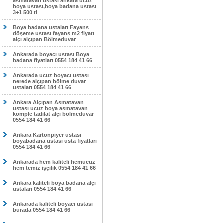
asmatavan ustası ankara ucuz
boya ustası,boya badana ustası
3+1 500 tl
Boya badana ustaları Fayans
döşeme ustası fayans m2 fiyatı
alçı alçıpan Bölmeduvar
Ankarada boyacı ustası Boya
badana fiyatları 0554 184 41 66
Ankarada ucuz boyacı ustası
nerede alçıpan bölme duvar
ustaları 0554 184 41 66
Ankara Alçıpan Asmatavan
ustası ucuz boya asmatavan
komple tadilat alçı bölmeduvar
0554 184 41 66
Ankara Kartonpiyer ustası
boyabadana ustası usta fiyatları
0554 184 41 66
Ankarada hem kaliteli hemucuz
hem temiz işçilik 0554 184 41 66
Ankara kaliteli boya badana alçı
ustaları 0554 184 41 66
Ankarada kaliteli boyacı ustası
burada 0554 184 41 66