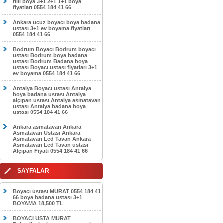
filli boya 3+1 2+1 1+1 boya
fiyatları 0554 184 41 66
Ankara ucuz boyacı boya badana
ustası 3+1 ev boyama fiyatları
0554 184 41 66
Bodrum Boyacı Bodrum boyacı
ustası Bodrum boya badana
ustası Bodrum Badana boya
ustası Boyacı ustası fiyatları 3+1
ev boyama 0554 184 41 66
Antalya Boyacı ustası Antalya
boya badana ustası Antalya
alçıpan ustası Antalya asmatavan
ustası Antalya badana boya
ustası 0554 184 41 66
Ankara asmatavan Ankara
Asmatavan Ustası Ankara
Asmatavan Led Tavan Ankara
Asmatavan Led Tavan ustası
Alçıpan Fiyatı 0554 184 41 66
SAYFALAR
Boyacı ustası MURAT 0554 184 41
66 boya badana ustası 3+1
BOYAMA 18,500 TL
BOYACI USTA MURAT