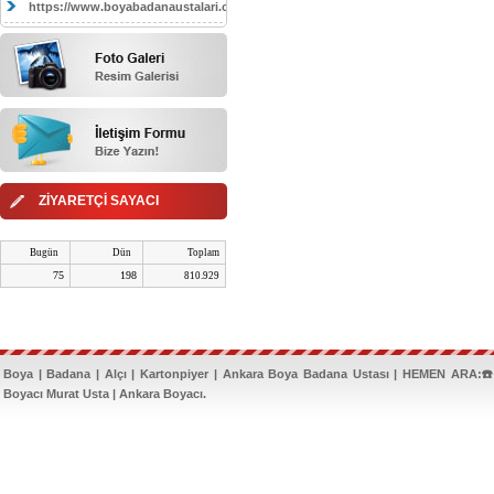
https://www.boyabadanaustalari.com/
ZİYARETÇİ SAYACI
Bugün
Dün
Toplam
75
198
810.929
Boya | Badana | Alçı | Kartonpiyer | Ankara Boya Badana Ustası | HEMEN ARA:☎️
Boyacı Murat Usta | Ankara Boyacı.