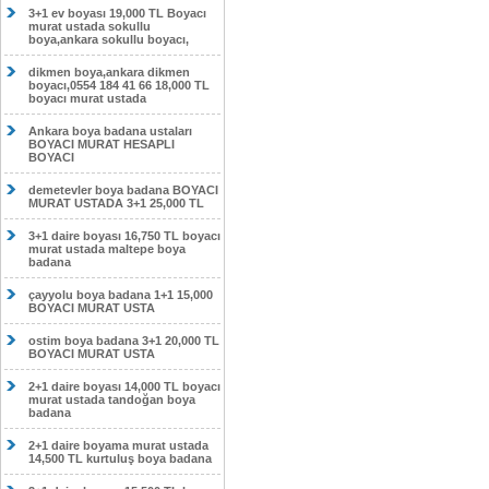
3+1 ev boyası 19,000 TL Boyacı
murat ustada sokullu
boya,ankara sokullu boyacı,
dikmen boya,ankara dikmen
boyacı,0554 184 41 66 18,000 TL
boyacı murat ustada
Ankara boya badana ustaları
BOYACI MURAT HESAPLI
BOYACI
demetevler boya badana BOYACI
MURAT USTADA 3+1 25,000 TL
3+1 daire boyası 16,750 TL boyacı
murat ustada maltepe boya
badana
çayyolu boya badana 1+1 15,000
BOYACI MURAT USTA
ostim boya badana 3+1 20,000 TL
BOYACI MURAT USTA
2+1 daire boyası 14,000 TL boyacı
murat ustada tandoğan boya
badana
2+1 daire boyama murat ustada
14,500 TL kurtuluş boya badana