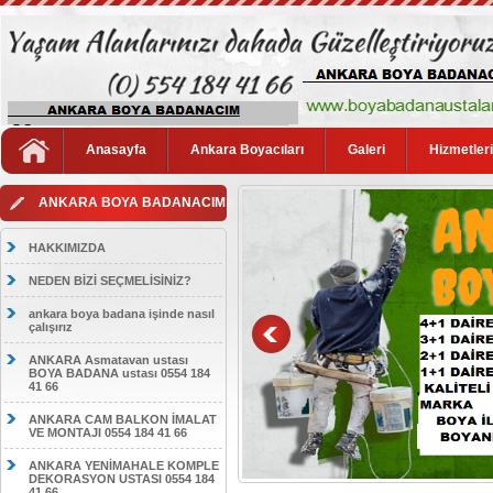
Anasayfa
Ankara Boyacıları
Galeri
Hizmetler
ANKARA BOYA BADANACIM
HAKKIMIZDA
NEDEN BİZİ SEÇMELİSİNİZ?
ankara boya badana işinde nasıl
çalışırız
ANKARA Asmatavan ustası
BOYA BADANA ustası 0554 184
41 66
ANKARA CAM BALKON İMALAT
VE MONTAJI 0554 184 41 66
ANKARA YENİMAHALE KOMPLE
DEKORASYON USTASI 0554 184
41 66