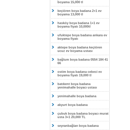
boyama 15,000 tl
keçiören boya badana 2+1 ev
boyama 13,000 tl
hasköy boya badana 1+1 ev
boyama fiyatı 10,000tl
ufuktepe boya badana ankara ev
boyama fiyatı
aktepe boya badana keçiören
ucuz ev boyama ustası
bağlum boya badana 0554 184 41
66
ostim boya badana cebeci ev
boyama fiyatı 19,000 tl
batıkent boya badana
yenimahalle boyacı ustası
yenimahalle boya badana
akyurt boya badana
çubuk boya badana boyacı murat
usta 3+1 20,000 TL
seyranbağları boya badana