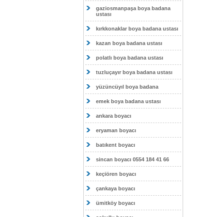
gaziosmanpaşa boya badana
ustası
kırkkonaklar boya badana ustası
kazan boya badana ustası
polatlı boya badana ustası
tuzluçayır boya badana ustası
yüzüncüyıl boya badana
emek boya badana ustası
ankara boyacı
eryaman boyacı
batıkent boyacı
sincan boyacı 0554 184 41 66
keçiören boyacı
çankaya boyacı
ümitköy boyacı