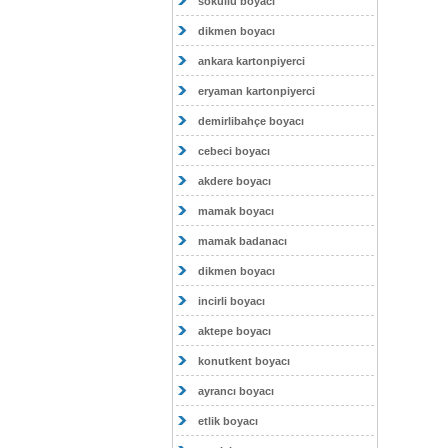
sokullu boyacı
dikmen boyacı
ankara kartonpiyerci
eryaman kartonpiyerci
demirlibahçe boyacı
cebeci boyacı
akdere boyacı
mamak boyacı
mamak badanacı
dikmen boyacı
incirli boyacı
aktepe boyacı
konutkent boyacı
ayrancı boyacı
etlik boyacı