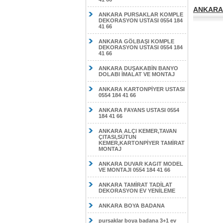
ANKARA 
ANKARA PURSAKLAR KOMPLE
DEKORASYON USTASI 0554 184
41 66
ANKARA GÖLBAŞI KOMPLE
DEKORASYON USTASI 0554 184
41 66
ANKARA DUŞAKABİN BANYO
DOLABI İMALAT VE MONTAJ
ANKARA KARTONPİYER USTASI
0554 184 41 66
ANKARA FAYANS USTASI 0554
184 41 66
ANKARA ALÇI KEMER,TAVAN
ÇITASI,SÜTUN
KEMER,KARTONPİYER TAMİRAT
MONTAJ
ANKARA DUVAR KAGIT MODEL
VE MONTAJI 0554 184 41 66
ANKARA TAMİRAT TADİLAT
DEKORASYON EV YENİLEME
ANKARA BOYA BADANA
pursaklar boya badana 3+1 ev