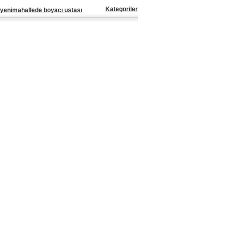
Kategoriler
yenimahallede boyacı ustası