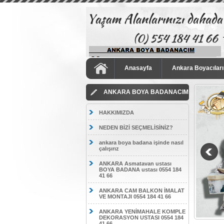
Anasayfa
Ankara Boyacıları
ANKARA BOYA BADANACIM
HAKKIMIZDA
NEDEN BİZİ SEÇMELİSİNİZ?
ankara boya badana işinde nasıl
çalışırız
ANKARA Asmatavan ustası
BOYA BADANA ustası 0554 184
41 66
ANKARA CAM BALKON İMALAT
VE MONTAJI 0554 184 41 66
ANKARA YENİMAHALE KOMPLE
DEKORASYON USTASI 0554 184
41 66