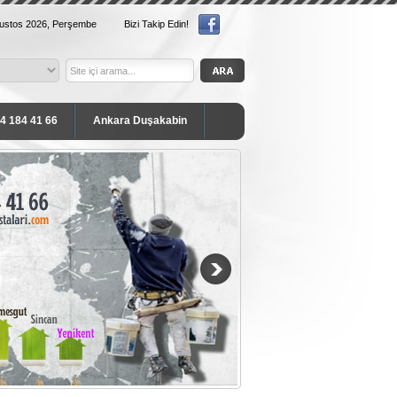
ğustos 2026, Perşembe
Bizi Takip Edin!
54 184 41 66
Ankara Duşakabin