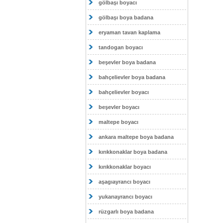
gölbaşı boyacı
gölbaşı boya badana
eryaman tavan kaplama
tandogan boyacı
beşevler boya badana
bahçelievler boya badana
bahçelievler boyacı
beşevler boyacı
maltepe boyacı
ankara maltepe boya badana
kırıkkonaklar boya badana
kırıkkonaklar boyacı
aşagıayrancı boyacı
yukarıayrancı boyacı
rüzgarlı boya badana