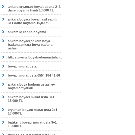
ankara eryaman boya badana 2+1
daire boyama fiyatı 18,000 TL
ankara boyacı boya nasıl yapılır
3+1 daire boyama 15,000tl
ankara iç cephe boyama
ankara boyacı,ankara boya
badana,ankara boya badana
ustası
https://www.boyabadanaustalari.com/
boyacı murat usta
boyacı murat usta 0554 184 41 66
ankara boya badana ustası ev
boyama fiyatları
ankara boyacı murat usta 3+1
15,000 TL
eryaman boyacı murat usta 2+1
13,000TL
batıkent boyacı murat usta 3+1
15,000TL