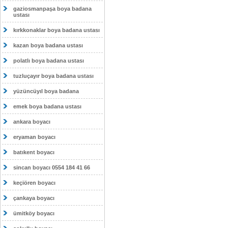
gaziosmanpaşa boya badana
ustası
kırkkonaklar boya badana ustası
kazan boya badana ustası
polatlı boya badana ustası
tuzluçayır boya badana ustası
yüzüncüyıl boya badana
emek boya badana ustası
ankara boyacı
eryaman boyacı
batıkent boyacı
sincan boyacı 0554 184 41 66
keçiören boyacı
çankaya boyacı
ümitköy boyacı