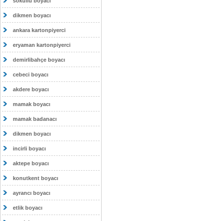
sokullu boyacı
dikmen boyacı
ankara kartonpiyerci
eryaman kartonpiyerci
demirlibahçe boyacı
cebeci boyacı
akdere boyacı
mamak boyacı
mamak badanacı
dikmen boyacı
incirli boyacı
aktepe boyacı
konutkent boyacı
ayrancı boyacı
etlik boyacı