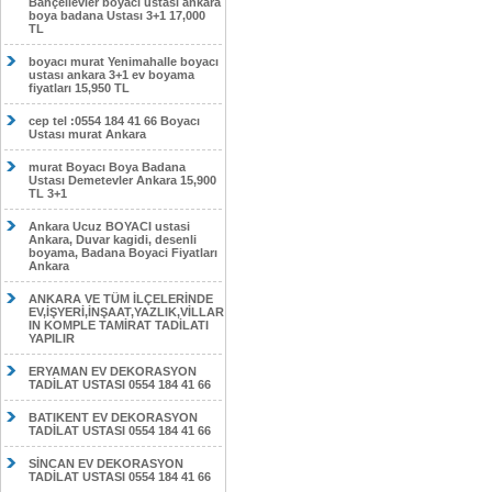
Bahçelievler boyacı ustası ankara
boya badana Ustası 3+1 17,000
TL
boyacı murat Yenimahalle boyacı
ustası ankara 3+1 ev boyama
fiyatları 15,950 TL
cep tel :0554 184 41 66 Boyacı
Ustası murat Ankara
murat Boyacı Boya Badana
Ustası Demetevler Ankara 15,900
TL 3+1
Ankara Ucuz BOYACI ustasi
Ankara, Duvar kagidi, desenli
boyama, Badana Boyaci Fiyatları
Ankara
ANKARA VE TÜM İLÇELERİNDE
EV,İŞYERİ,İNŞAAT,YAZLIK,VİLLAR
IN KOMPLE TAMİRAT TADİLATI
YAPILIR
ERYAMAN EV DEKORASYON
TADİLAT USTASI 0554 184 41 66
BATIKENT EV DEKORASYON
TADİLAT USTASI 0554 184 41 66
SİNCAN EV DEKORASYON
TADİLAT USTASI 0554 184 41 66