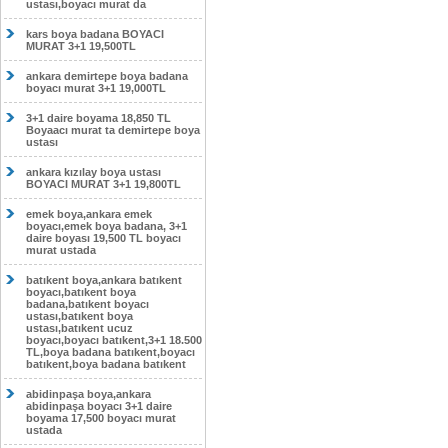
ustası,boyacı murat da
kars boya badana BOYACI
MURAT 3+1 19,500TL
ankara demirtepe boya badana
boyacı murat 3+1 19,000TL
3+1 daire boyama 18,850 TL
Boyaacı murat ta demirtepe boya
ustası
ankara kızılay boya ustası
BOYACI MURAT 3+1 19,800TL
emek boya,ankara emek
boyacı,emek boya badana, 3+1
daire boyası 19,500 TL boyacı
murat ustada
batıkent boya,ankara batıkent
boyacı,batıkent boya
badana,batıkent boyacı
ustası,batıkent boya
ustası,batıkent ucuz
boyacı,boyacı batıkent,3+1 18.500
TL,boya badana batıkent,boyacı
batıkent,boya badana batıkent
abidinpaşa boya,ankara
abidinpaşa boyacı 3+1 daire
boyama 17,500 boyacı murat
ustada