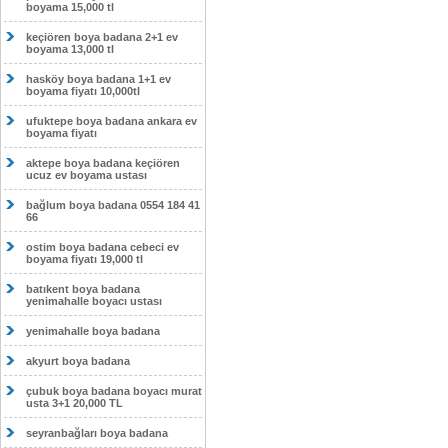
boyama 15,000 tl
keçiören boya badana 2+1 ev
boyama 13,000 tl
hasköy boya badana 1+1 ev
boyama fiyatı 10,000tl
ufuktepe boya badana ankara ev
boyama fiyatı
aktepe boya badana keçiören
ucuz ev boyama ustası
bağlum boya badana 0554 184 41
66
ostim boya badana cebeci ev
boyama fiyatı 19,000 tl
batıkent boya badana
yenimahalle boyacı ustası
yenimahalle boya badana
akyurt boya badana
çubuk boya badana boyacı murat
usta 3+1 20,000 TL
seyranbağları boya badana