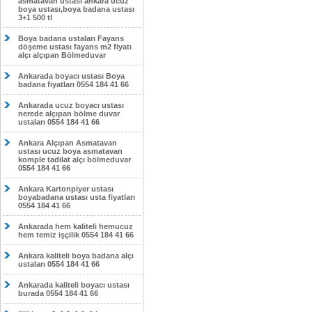
asmatavan ustası ankara ucuz
boya ustası,boya badana ustası
3+1 500 tl
Boya badana ustaları Fayans
döşeme ustası fayans m2 fiyatı
alçı alçıpan Bölmeduvar
Ankarada boyacı ustası Boya
badana fiyatları 0554 184 41 66
Ankarada ucuz boyacı ustası
nerede alçıpan bölme duvar
ustaları 0554 184 41 66
Ankara Alçıpan Asmatavan
ustası ucuz boya asmatavan
komple tadilat alçı bölmeduvar
0554 184 41 66
Ankara Kartonpiyer ustası
boyabadana ustası usta fiyatları
0554 184 41 66
Ankarada hem kaliteli hemucuz
hem temiz işçilik 0554 184 41 66
Ankara kaliteli boya badana alçı
ustaları 0554 184 41 66
Ankarada kaliteli boyacı ustası
burada 0554 184 41 66