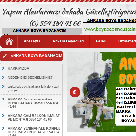
Anasayfa
Ankara Boyacıları
Galeri
Hizmetler
ANKARA BOYA BADANACIM
HAKKIMIZDA
NEDEN BİZİ SEÇMELİSİNİZ?
ankara boya badana işinde nasıl
çalışırız
ANKARA Asmatavan ustası
BOYA BADANA ustası 0554 184
41 66
ANKARA CAM BALKON İMALAT
VE MONTAJI 0554 184 41 66
ANKARA YENİMAHALE KOMPLE
DEKORASYON USTASI 0554 184
41 66