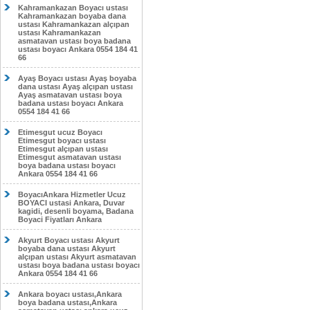
Kahramankazan Boyacı ustası
Kahramankazan boyaba dana
ustası Kahramankazan alçıpan
ustası Kahramankazan
asmatavan ustası boya badana
ustası boyacı Ankara 0554 184 41
66
Ayaş Boyacı ustası Ayaş boyaba
dana ustası Ayaş alçıpan ustası
Ayaş asmatavan ustası boya
badana ustası boyacı Ankara
0554 184 41 66
Etimesgut ucuz Boyacı
Etimesgut boyacı ustası
Etimesgut alçıpan ustası
Etimesgut asmatavan ustası
boya badana ustası boyacı
Ankara 0554 184 41 66
BoyacıAnkara Hizmetler Ucuz
BOYACI ustasi Ankara, Duvar
kagidi, desenli boyama, Badana
Boyaci Fiyatları Ankara
Akyurt Boyacı ustası Akyurt
boyaba dana ustası Akyurt
alçıpan ustası Akyurt asmatavan
ustası boya badana ustası boyacı
Ankara 0554 184 41 66
Ankara boyacı ustası,Ankara
boya badana ustası,Ankara