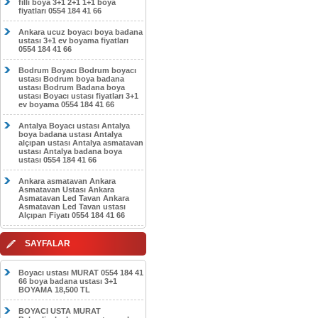
filli boya 3+1 2+1 1+1 boya
fiyatları 0554 184 41 66
Ankara ucuz boyacı boya badana
ustası 3+1 ev boyama fiyatları
0554 184 41 66
Bodrum Boyacı Bodrum boyacı
ustası Bodrum boya badana
ustası Bodrum Badana boya
ustası Boyacı ustası fiyatları 3+1
ev boyama 0554 184 41 66
Antalya Boyacı ustası Antalya
boya badana ustası Antalya
alçıpan ustası Antalya asmatavan
ustası Antalya badana boya
ustası 0554 184 41 66
Ankara asmatavan Ankara
Asmatavan Ustası Ankara
Asmatavan Led Tavan Ankara
Asmatavan Led Tavan ustası
Alçıpan Fiyatı 0554 184 41 66
SAYFALAR
Boyacı ustası MURAT 0554 184 41
66 boya badana ustası 3+1
BOYAMA 18,500 TL
BOYACI USTA MURAT