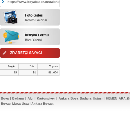
https://www.boyabadanaustalari.com/
ZİYARETÇİ SAYACI
Bugün
Dün
Toplam
69
81
811.004
Boya | Badana | Alçı | Kartonpiyer | Ankara Boya Badana Ustası | HEMEN ARA:☎️
Boyacı Murat Usta | Ankara Boyacı.