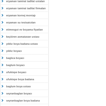
eryaman tamirat tadilat ustaları
eryaman tamirat tadilat firmaları
eryaman kornej montajı
eryaman su tesisatcıları
etimesgut ev boyama fiyatları
keçiören asmatavan ustası
yıldız boya badana ustası
yıldız boyacı
baglıca boyacı
baglum boyacı
ufuktepe boyacı
ufuktepe boya badana
baglum boya ustası
seyranbagları boyacı
seyranbagları boya badana