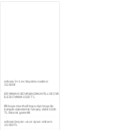
ankara 3+1 ev boyama sadece
15,000tl
ERYAMAN BOYA BADANA FİLLİ BOYA
İLE BOYAMA 1500 TL
filli boya marshall boya dyo boya ile
komple daireleriniz herşey dahil 1500
TL faturalı garantili
ankara boyacı ucuz oyacı ankara
15.000TL
YAŞAMKENT DAİRE BOYAMA 1000TL
EV,İŞYERİ BOYA BADANA USTASI
0554 184 41 66