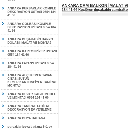
ANKARA CAM BALKON İMALAT VE 
ANKARA PURSAKLAR KOMPLE
184 41 66 Keçiören duşakabin cambalko
DEKORASYON USTASI 0554 184
41 66
ANKARA GÖLBAŞI KOMPLE
DEKORASYON USTASI 0554 184
41 66
ANKARA DUŞAKABİN BANYO
DOLABI İMALAT VE MONTAJ
ANKARA KARTONPİYER USTASI
0554 184 41 66
ANKARA FAYANS USTASI 0554
184 41 66
ANKARA ALÇI KEMER,TAVAN
ÇITASI,SÜTUN
KEMER,KARTONPİYER TAMİRAT
MONTAJ
ANKARA DUVAR KAGIT MODEL
VE MONTAJI 0554 184 41 66
ANKARA TAMİRAT TADİLAT
DEKORASYON EV YENİLEME
ANKARA BOYA BADANA
pursaklar boya badana 3+1 ev