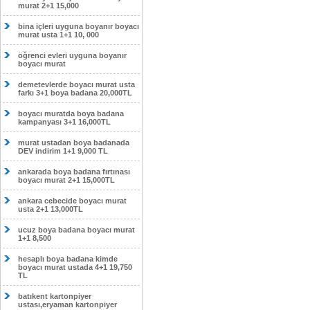
murat 2+1 15,000
bina içleri uyguna boyanır boyacı
murat usta 1+1 10, 000
öğrenci evleri uyguna boyanır
boyacı murat
demetevlerde boyacı murat usta
farkı 3+1 boya badana 20,000TL
boyacı muratda boya badana
kampanyası 3+1 16,000TL
murat ustadan boya badanada
DEV indirim 1+1 9,000 TL
ankarada boya badana fırtınası
boyacı murat 2+1 15,000TL
ankara cebecide boyacı murat
usta 2+1 13,000TL
ucuz boya badana boyacı murat
1+1 8,500
hesaplı boya badana kimde
boyacı murat ustada 4+1 19,750
TL
batıkent kartonpiyer
ustası,eryaman kartonpiyer