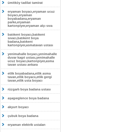
ümitköy tadilat tamirat
eryaman boyacı,eryaman ucuz
boyacı,eryaman
boyabadana,eryaman
parke,eryaman
kartonpiyer,eryaman alçı sıva
batıkent boyacı,batıkent
sıvacı,batıkent boya
badana,batıkent
kartonpiyer,asmatavan ustası
yenimahalle boyacı,yenimahalle
duvar kagıt ustası,yenimahalle
ucuz boyacı,kartonpiyer,asma
tavan ustası ankara
etlik boyabadana,etlik asma
tavan,etlik boyacıı,etlik gergi
tavan,etlik usta boyacı
rüzgarlı boya badana ustası
aşagıeglence boya badana
akyurt boyacı
çubuk boya badana
eryaman elektrik ustaları