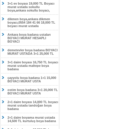
3+1 ev boyası 19,000 TL Boyacı
murat ustada sokullu
boya,ankara sokullu boyacı,
dikmen boya,ankara dikmen
boyacı,0554 184 41 66 18,000 TL
boyacı murat ustada
Ankara boya badana ustaları
BOYACI MURAT HESAPLI
BOYACI
demetevler boya badana BOYACI
MURAT USTADA 3+1 25,000 TL
3+1 daire boyası 16,750 TL boyacı
murat ustada maltepe boya
badana
çayyolu boya badana 1+1 15,000
BOYACI MURAT USTA
ostim boya badana 3+1 20,000 TL
BOYACI MURAT USTA
2+1 daire boyası 14,000 TL boyacı
murat ustada tandoğan boya
badana
2+1 daire boyama murat ustada
14,500 TL kurtuluş boya badana