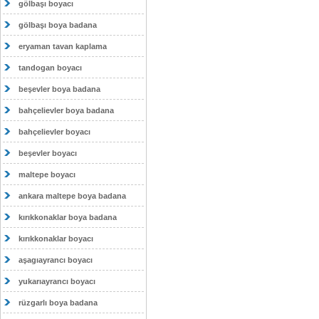
gölbaşı boyacı
gölbaşı boya badana
eryaman tavan kaplama
tandogan boyacı
beşevler boya badana
bahçelievler boya badana
bahçelievler boyacı
beşevler boyacı
maltepe boyacı
ankara maltepe boya badana
kırıkkonaklar boya badana
kırıkkonaklar boyacı
aşagıayrancı boyacı
yukarıayrancı boyacı
rüzgarlı boya badana