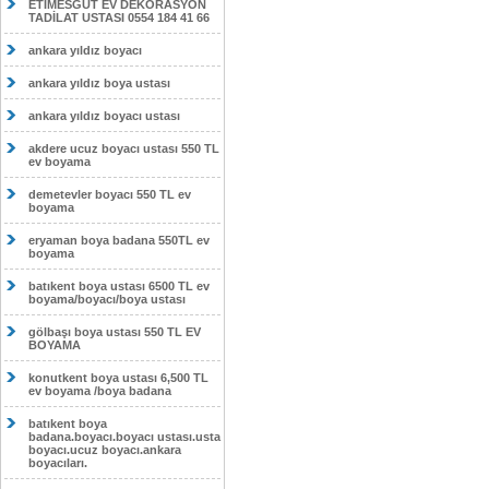
ETİMESĞUT EV DEKORASYON
TADİLAT USTASI 0554 184 41 66
ankara yıldız boyacı
ankara yıldız boya ustası
ankara yıldız boyacı ustası
akdere ucuz boyacı ustası 550 TL
ev boyama
demetevler boyacı 550 TL ev
boyama
eryaman boya badana 550TL ev
boyama
batıkent boya ustası 6500 TL ev
boyama/boyacı/boya ustası
gölbaşı boya ustası 550 TL EV
BOYAMA
konutkent boya ustası 6,500 TL
ev boyama /boya badana
batıkent boya
badana.boyacı.boyacı ustası.usta
boyacı.ucuz boyacı.ankara
boyacıları.