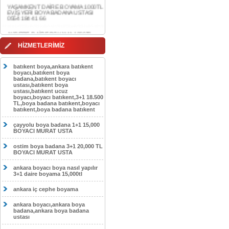
AKDERE DAİRE BOYAMA 1000TL
EV,İŞYERİ BOYA BADANA USTASI
0554 184 41 66
CEBECİ DAİRE BOYAMA 1000TL
HİZMETLERİMİZ
EV,İŞYERİ BOYA BADANA USTASI
0554 184 41 66
batıkent boya,ankara batıkent
HASKÖY DAİRE BOYAMA 1000TL
boyacı,batıkent boya
EV,İŞYERİ BOYA BADANA USTASI
badana,batıkent boyacı
0554 184 41 66
ustası,batıkent boya
ustası,batıkent ucuz
boyacı,boyacı batıkent,3+1 18.500
GÖLBAŞI DAİRE BOYAMA 1000TL
TL,boya badana batıkent,boyacı
EV,İŞYERİ BOYA BADANA USTASI
batıkent,boya badana batıkent
0554 184 41 66
çayyolu boya badana 1+1 15,000
SOKULLU DAİRE BOYAMA 1000TL
BOYACI MURAT USTA
EV,İŞYERİ BOYA BADANA USTASI
0554 184 41 66
ostim boya badana 3+1 20,000 TL
BOYACI MURAT USTA
ankara boyacı boya nasıl yapılır
3+1 daire boyama 15,000tl
ankara iç cephe boyama
ankara boyacı,ankara boya
badana,ankara boya badana
ustası