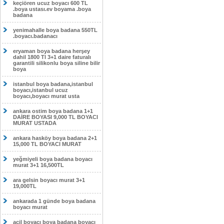
keçiören ucuz boyacı 600 TL
.boya ustası.ev boyama .boya
badana
yenimahalle boya badana 550TL
.boyacı.badanacı
eryaman boya badana herşey
dahil 1800 Tl 3+1 daire faturalı
garantili silikonlu boya siline bilir
boya
istanbul boya badana,istanbul
boyacı,istanbul ucuz
boyacı,boyacı murat usta
ankara ostim boya badana 1+1
DAİRE BOYASI 9,000 TL BOYACI
MURAT USTADA
ankara hasköy boya badana 2+1
15,000 TL BOYACI MURAT
yeğmiyeli boya badana boyacı
murat 3+1 16,500TL
ara gelsin boyacı murat 3+1
19,000TL
ankarada 1 günde boya badana
boyacı murat
acil boyacı boya badana boyacı