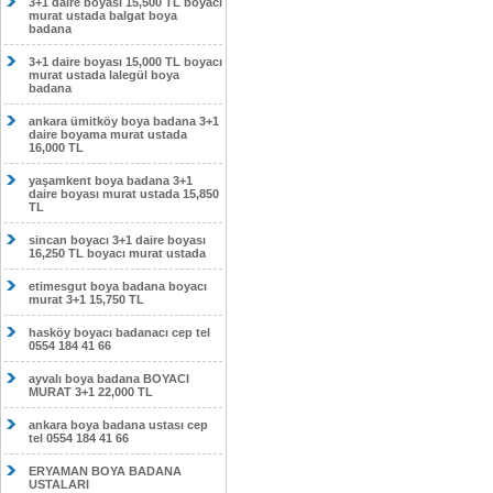
3+1 daire boyası 15,500 TL boyacı
murat ustada balgat boya
badana
3+1 daire boyası 15,000 TL boyacı
murat ustada lalegül boya
badana
ankara ümitköy boya badana 3+1
daire boyama murat ustada
16,000 TL
yaşamkent boya badana 3+1
daire boyası murat ustada 15,850
TL
sincan boyacı 3+1 daire boyası
16,250 TL boyacı murat ustada
etimesgut boya badana boyacı
murat 3+1 15,750 TL
hasköy boyacı badanacı cep tel
0554 184 41 66
ayvalı boya badana BOYACI
MURAT 3+1 22,000 TL
ankara boya badana ustası cep
tel 0554 184 41 66
ERYAMAN BOYA BADANA
USTALARI