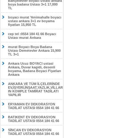
Bahçelievler boyacı ustası ankara
boya badana Ustası 3+1 17,000
TL
boyacı murat Yenimahalle boyacı
ustası ankara 3+1 ev boyama
fiyatları 15,950 TL
cep tel :0554 184 41 66 Boyacı
Ustası murat Ankara
murat Boyacı Boya Badana
Ustası Demetevler Ankara 15,900
TL 3+1
Ankara Ucuz BOYACI ustasi
Ankara, Duvar kagidi, desenli
boyama, Badana Boyaci Fiyatları
Ankara
ANKARA VE TÜM İLÇELERİNDE
EV,İŞYERİ,İNŞAAT,YAZLIK,VİLLAR
IN KOMPLE TAMİRAT TADİLATI
YAPILIR
ERYAMAN EV DEKORASYON
TADİLAT USTASI 0554 184 41 66
BATIKENT EV DEKORASYON
TADİLAT USTASI 0554 184 41 66
SİNCAN EV DEKORASYON
TADİLAT USTASI 0554 184 41 66