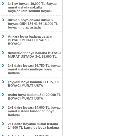
3+1 ev boyası 19,000 TL Boyacı
murat ustada sokullu
boya,ankara sokullu boyacı,
dikmen boya,ankara dikmen
boyacı,0554 184 41 66 18,000 TL
boyacı murat ustada
Ankara boya badana ustaları
BOYACI MURAT HESAPLI
BOYACI
demetevler boya badana BOYACI
MURAT USTADA 3+1 25,000 TL
3+1 daire boyası 16,750 TL boyacı
murat ustada maltepe boya
badana
çayyolu boya badana 1+1 15,000
BOYACI MURAT USTA
ostim boya badana 3+1 20,000 TL
BOYACI MURAT USTA
2+1 daire boyası 14,000 TL boyacı
murat ustada tandoğan boya
badana
2+1 daire boyama murat ustada
14,500 TL kurtuluş boya badana