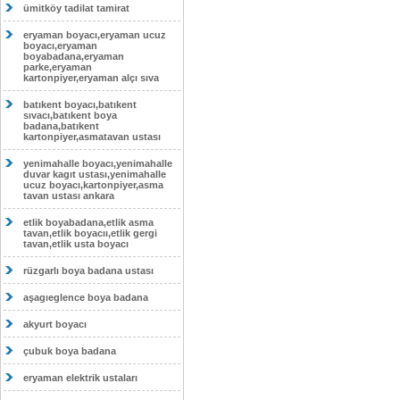
ümitköy tadilat tamirat
eryaman boyacı,eryaman ucuz
boyacı,eryaman
boyabadana,eryaman
parke,eryaman
kartonpiyer,eryaman alçı sıva
batıkent boyacı,batıkent
sıvacı,batıkent boya
badana,batıkent
kartonpiyer,asmatavan ustası
yenimahalle boyacı,yenimahalle
duvar kagıt ustası,yenimahalle
ucuz boyacı,kartonpiyer,asma
tavan ustası ankara
etlik boyabadana,etlik asma
tavan,etlik boyacıı,etlik gergi
tavan,etlik usta boyacı
rüzgarlı boya badana ustası
aşagıeglence boya badana
akyurt boyacı
çubuk boya badana
eryaman elektrik ustaları