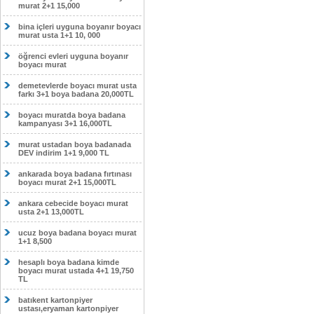
murat 2+1 15,000
bina içleri uyguna boyanır boyacı
murat usta 1+1 10, 000
öğrenci evleri uyguna boyanır
boyacı murat
demetevlerde boyacı murat usta
farkı 3+1 boya badana 20,000TL
boyacı muratda boya badana
kampanyası 3+1 16,000TL
murat ustadan boya badanada
DEV indirim 1+1 9,000 TL
ankarada boya badana fırtınası
boyacı murat 2+1 15,000TL
ankara cebecide boyacı murat
usta 2+1 13,000TL
ucuz boya badana boyacı murat
1+1 8,500
hesaplı boya badana kimde
boyacı murat ustada 4+1 19,750
TL
batıkent kartonpiyer
ustası,eryaman kartonpiyer