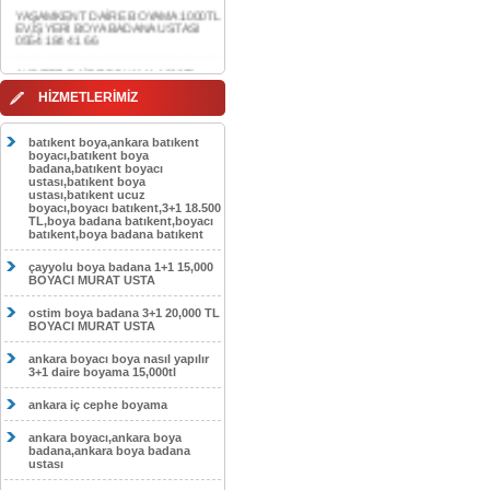
0554 184 41 66
AKDERE DAİRE BOYAMA 1000TL
EV,İŞYERİ BOYA BADANA USTASI
0554 184 41 66
CEBECİ DAİRE BOYAMA 1000TL
HİZMETLERİMİZ
EV,İŞYERİ BOYA BADANA USTASI
0554 184 41 66
batıkent boya,ankara batıkent
HASKÖY DAİRE BOYAMA 1000TL
boyacı,batıkent boya
EV,İŞYERİ BOYA BADANA USTASI
badana,batıkent boyacı
0554 184 41 66
ustası,batıkent boya
ustası,batıkent ucuz
boyacı,boyacı batıkent,3+1 18.500
GÖLBAŞI DAİRE BOYAMA 1000TL
TL,boya badana batıkent,boyacı
EV,İŞYERİ BOYA BADANA USTASI
batıkent,boya badana batıkent
0554 184 41 66
çayyolu boya badana 1+1 15,000
SOKULLU DAİRE BOYAMA 1000TL
BOYACI MURAT USTA
EV,İŞYERİ BOYA BADANA USTASI
0554 184 41 66
ostim boya badana 3+1 20,000 TL
BOYACI MURAT USTA
ankara boyacı boya nasıl yapılır
3+1 daire boyama 15,000tl
ankara iç cephe boyama
ankara boyacı,ankara boya
badana,ankara boya badana
ustası