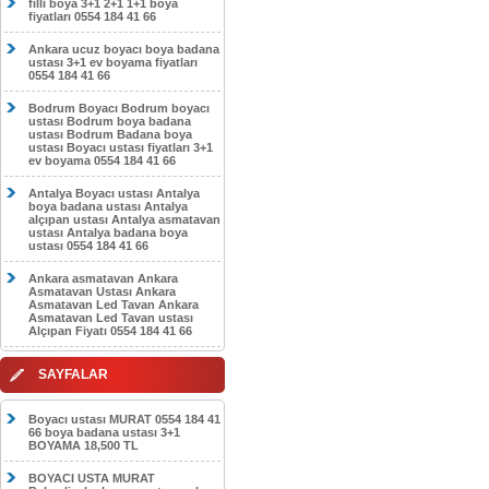
filli boya 3+1 2+1 1+1 boya
fiyatları 0554 184 41 66
Ankara ucuz boyacı boya badana
ustası 3+1 ev boyama fiyatları
0554 184 41 66
Bodrum Boyacı Bodrum boyacı
ustası Bodrum boya badana
ustası Bodrum Badana boya
ustası Boyacı ustası fiyatları 3+1
ev boyama 0554 184 41 66
Antalya Boyacı ustası Antalya
boya badana ustası Antalya
alçıpan ustası Antalya asmatavan
ustası Antalya badana boya
ustası 0554 184 41 66
Ankara asmatavan Ankara
Asmatavan Ustası Ankara
Asmatavan Led Tavan Ankara
Asmatavan Led Tavan ustası
Alçıpan Fiyatı 0554 184 41 66
SAYFALAR
Boyacı ustası MURAT 0554 184 41
66 boya badana ustası 3+1
BOYAMA 18,500 TL
BOYACI USTA MURAT