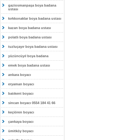
gaziosmanpaşa boya badana
ustası
kırkkonaklar boya badana ustası
kazan boya badana ustası
polatlı boya badana ustası
tuzluçayır boya badana ustası
yüzüncüyıl boya badana
emek boya badana ustası
ankara boyacı
eryaman boyacı
batıkent boyacı
sincan boyacı 0554 184 41 66
keçiören boyacı
çankaya boyacı
ümitköy boyacı