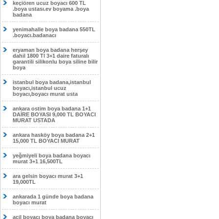
keçiören ucuz boyacı 600 TL
.boya ustası.ev boyama .boya
badana
yenimahalle boya badana 550TL
.boyacı.badanacı
eryaman boya badana herşey
dahil 1800 Tl 3+1 daire faturalı
garantili silikonlu boya siline bilir
boya
istanbul boya badana,istanbul
boyacı,istanbul ucuz
boyacı,boyacı murat usta
ankara ostim boya badana 1+1
DAİRE BOYASI 9,000 TL BOYACI
MURAT USTADA
ankara hasköy boya badana 2+1
15,000 TL BOYACI MURAT
yeğmiyeli boya badana boyacı
murat 3+1 16,500TL
ara gelsin boyacı murat 3+1
19,000TL
ankarada 1 günde boya badana
boyacı murat
acil boyacı boya badana boyacı