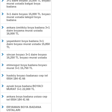
3+1 daire boyası 15,500 TL boyacı
murat ustada balgat boya
badana
3+1 daire boyası 15,000 TL boyacı
murat ustada lalegül boya
badana
ankara ümitköy boya badana 3+1
daire boyama murat ustada
16,000 TL
yaşamkent boya badana 3+1
daire boyası murat ustada 15,850
TL
sincan boyacı 3+1 daire boyası
16,250 TL boyacı murat ustada
etimesgut boya badana boyacı
murat 3+1 15,750 TL
hasköy boyacı badanacı cep tel
0554 184 41 66
ayvalı boya badana BOYACI
MURAT 3+1 22,000 TL
ankara boya badana ustası cep
tel 0554 184 41 66
ERYAMAN BOYA BADANA
USTALARI