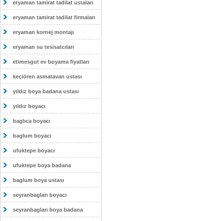
eryaman tamirat tadilat ustaları
eryaman tamirat tadilat firmaları
eryaman kornej montajı
eryaman su tesisatcıları
etimesgut ev boyama fiyatları
keçiören asmatavan ustası
yıldız boya badana ustası
yıldız boyacı
baglıca boyacı
baglum boyacı
ufuktepe boyacı
ufuktepe boya badana
baglum boya ustası
seyranbagları boyacı
seyranbagları boya badana