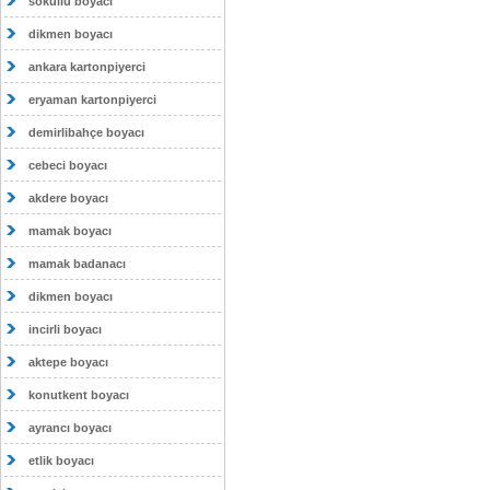
sokullu boyacı
dikmen boyacı
ankara kartonpiyerci
eryaman kartonpiyerci
demirlibahçe boyacı
cebeci boyacı
akdere boyacı
mamak boyacı
mamak badanacı
dikmen boyacı
incirli boyacı
aktepe boyacı
konutkent boyacı
ayrancı boyacı
etlik boyacı