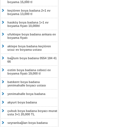
boyama 15,000 tl
keçiören boya badana 2+1 ev
boyama 13,000 tl
hasköy boya badana 1+1 ev
boyama fiyatı 10,000tl
ufuktepe boya badana ankara ev
boyama fiyatı
aktepe boya badana keçiören
ucuz ev boyama ustası
bağlum boya badana 0554 184 41
66
ostim boya badana cebeci ev
boyama fiyatı 19,000 tl
batıkent boya badana
yenimahalle boyacı ustası
yenimahalle boya badana
akyurt boya badana
çubuk boya badana boyacı murat
usta 3+1 20,000 TL
seyranbağları boya badana