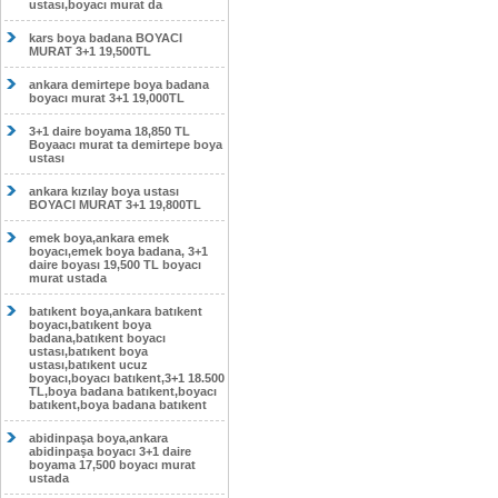
ustası,boyacı murat da
kars boya badana BOYACI
MURAT 3+1 19,500TL
ankara demirtepe boya badana
boyacı murat 3+1 19,000TL
3+1 daire boyama 18,850 TL
Boyaacı murat ta demirtepe boya
ustası
ankara kızılay boya ustası
BOYACI MURAT 3+1 19,800TL
emek boya,ankara emek
boyacı,emek boya badana, 3+1
daire boyası 19,500 TL boyacı
murat ustada
batıkent boya,ankara batıkent
boyacı,batıkent boya
badana,batıkent boyacı
ustası,batıkent boya
ustası,batıkent ucuz
boyacı,boyacı batıkent,3+1 18.500
TL,boya badana batıkent,boyacı
batıkent,boya badana batıkent
abidinpaşa boya,ankara
abidinpaşa boyacı 3+1 daire
boyama 17,500 boyacı murat
ustada