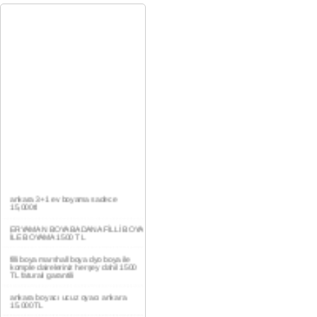
ankara 3+1 ev boyama sadece
15,000tl
ERYAMAN BOYA BADANA FİLLİ BOYA
İLE BOYAMA 1500 TL
filli boya marshall boya dyo boya ile
komple daireleriniz herşey dahil 1500
TL faturalı garantili
ankara boyacı ucuz oyacı ankara
15.000TL
YAŞAMKENT DAİRE BOYAMA 1000TL
EV,İŞYERİ BOYA BADANA USTASI