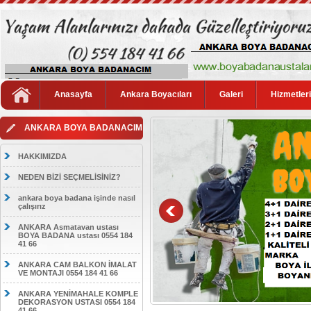
Anasayfa
Ankara Boyacıları
Galeri
Hizmetler
ANKARA BOYA BADANACIM
HAKKIMIZDA
NEDEN BİZİ SEÇMELİSİNİZ?
ankara boya badana işinde nasıl
çalışırız
ANKARA Asmatavan ustası
BOYA BADANA ustası 0554 184
41 66
ANKARA CAM BALKON İMALAT
VE MONTAJI 0554 184 41 66
ANKARA YENİMAHALE KOMPLE
DEKORASYON USTASI 0554 184
41 66