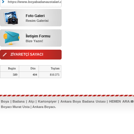
https://www.boyabadanaustalari.com/
ZİYARETÇİ SAYACI
Bugün
Dün
Toplam
589
404
810.375
Boya | Badana | Alçı | Kartonpiyer | Ankara Boya Badana Ustası | HEMEN ARA:☎️
Boyacı Murat Usta | Ankara Boyacı.