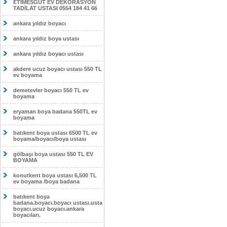
ETİMESĞUT EV DEKORASYON
TADİLAT USTASI 0554 184 41 66
ankara yıldız boyacı
ankara yıldız boya ustası
ankara yıldız boyacı ustası
akdere ucuz boyacı ustası 550 TL
ev boyama
demetevler boyacı 550 TL ev
boyama
eryaman boya badana 550TL ev
boyama
batıkent boya ustası 6500 TL ev
boyama/boyacı/boya ustası
gölbaşı boya ustası 550 TL EV
BOYAMA
konutkent boya ustası 6,500 TL
ev boyama /boya badana
batıkent boya
badana.boyacı.boyacı ustası.usta
boyacı.ucuz boyacı.ankara
boyacıları.