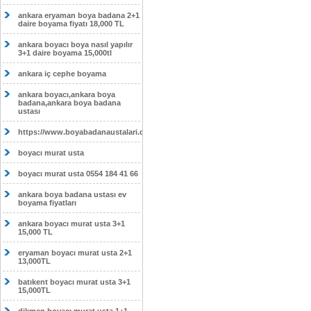
ankara eryaman boya badana 2+1
daire boyama fiyatı 18,000 TL
ankara boyacı boya nasıl yapılır
3+1 daire boyama 15,000tl
ankara iç cephe boyama
ankara boyacı,ankara boya
badana,ankara boya badana
ustası
https://www.boyabadanaustalari.com/
boyacı murat usta
boyacı murat usta 0554 184 41 66
ankara boya badana ustası ev
boyama fiyatları
ankara boyacı murat usta 3+1
15,000 TL
eryaman boyacı murat usta 2+1
13,000TL
batıkent boyacı murat usta 3+1
15,000TL