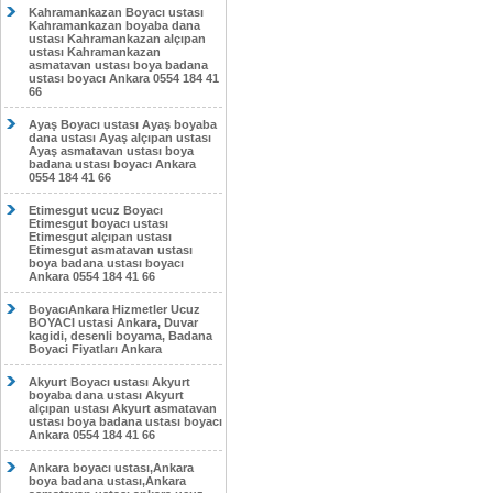
Kahramankazan Boyacı ustası
Kahramankazan boyaba dana
ustası Kahramankazan alçıpan
ustası Kahramankazan
asmatavan ustası boya badana
ustası boyacı Ankara 0554 184 41
66
Ayaş Boyacı ustası Ayaş boyaba
dana ustası Ayaş alçıpan ustası
Ayaş asmatavan ustası boya
badana ustası boyacı Ankara
0554 184 41 66
Etimesgut ucuz Boyacı
Etimesgut boyacı ustası
Etimesgut alçıpan ustası
Etimesgut asmatavan ustası
boya badana ustası boyacı
Ankara 0554 184 41 66
BoyacıAnkara Hizmetler Ucuz
BOYACI ustasi Ankara, Duvar
kagidi, desenli boyama, Badana
Boyaci Fiyatları Ankara
Akyurt Boyacı ustası Akyurt
boyaba dana ustası Akyurt
alçıpan ustası Akyurt asmatavan
ustası boya badana ustası boyacı
Ankara 0554 184 41 66
Ankara boyacı ustası,Ankara
boya badana ustası,Ankara