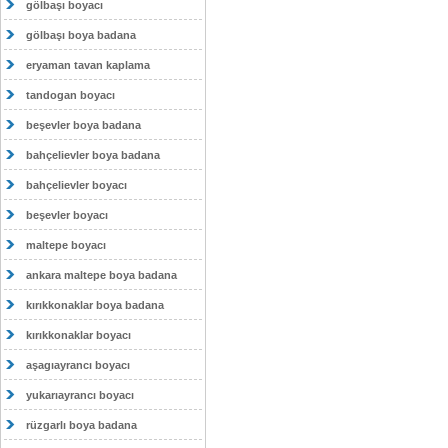
gölbaşı boyacı
gölbaşı boya badana
eryaman tavan kaplama
tandogan boyacı
beşevler boya badana
bahçelievler boya badana
bahçelievler boyacı
beşevler boyacı
maltepe boyacı
ankara maltepe boya badana
kırıkkonaklar boya badana
kırıkkonaklar boyacı
aşagıayrancı boyacı
yukarıayrancı boyacı
rüzgarlı boya badana