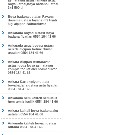
asmatavan ustası ankara ucuz
boya ustası,boya badana ustası
3+1 500 tl
Boya badana ustaları Fayans
döşeme ustası fayans m2 fiyatı
alçı alçıpan Bölmeduvar
Ankarada boyacı ustası Boya
badana fiyatları 0554 184 41 66
Ankarada ucuz boyacı ustası
nerede alçıpan bölme duvar
ustaları 0554 184 41 66
Ankara Alçıpan Asmatavan
ustası ucuz boya asmatavan
komple tadilat alçı bölmeduvar
0554 184 41 66
Ankara Kartonpiyer ustası
boyabadana ustası usta fiyatları
0554 184 41 66
Ankarada hem kaliteli hemucuz
hem temiz işçilik 0554 184 41 66
Ankara kaliteli boya badana alçı
ustaları 0554 184 41 66
Ankarada kaliteli boyacı ustası
burada 0554 184 41 66