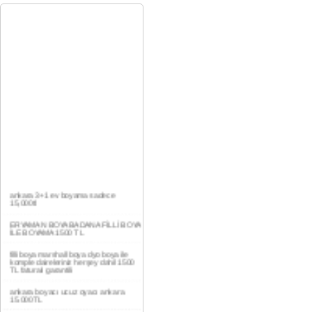
ankara 3+1 ev boyama sadece
15,000tl
ERYAMAN BOYA BADANA FİLLİ BOYA
İLE BOYAMA 1500 TL
filli boya marshall boya dyo boya ile
komple daireleriniz herşey dahil 1500
TL faturalı garantili
ankara boyacı ucuz oyacı ankara
15.000TL
YAŞAMKENT DAİRE BOYAMA 1000TL
EV,İŞYERİ BOYA BADANA USTASI