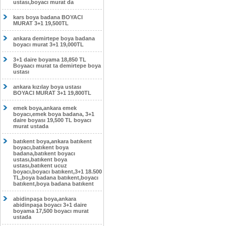
ustası,boyacı murat da
kars boya badana BOYACI
MURAT 3+1 19,500TL
ankara demirtepe boya badana
boyacı murat 3+1 19,000TL
3+1 daire boyama 18,850 TL
Boyaacı murat ta demirtepe boya
ustası
ankara kızılay boya ustası
BOYACI MURAT 3+1 19,800TL
emek boya,ankara emek
boyacı,emek boya badana, 3+1
daire boyası 19,500 TL boyacı
murat ustada
batıkent boya,ankara batıkent
boyacı,batıkent boya
badana,batıkent boyacı
ustası,batıkent boya
ustası,batıkent ucuz
boyacı,boyacı batıkent,3+1 18.500
TL,boya badana batıkent,boyacı
batıkent,boya badana batıkent
abidinpaşa boya,ankara
abidinpaşa boyacı 3+1 daire
boyama 17,500 boyacı murat
ustada