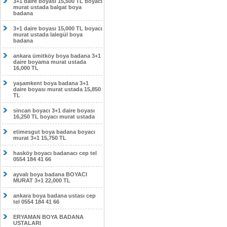
3+1 daire boyası 15,500 TL boyacı
murat ustada balgat boya
badana
3+1 daire boyası 15,000 TL boyacı
murat ustada lalegül boya
badana
ankara ümitköy boya badana 3+1
daire boyama murat ustada
16,000 TL
yaşamkent boya badana 3+1
daire boyası murat ustada 15,850
TL
sincan boyacı 3+1 daire boyası
16,250 TL boyacı murat ustada
etimesgut boya badana boyacı
murat 3+1 15,750 TL
hasköy boyacı badanacı cep tel
0554 184 41 66
ayvalı boya badana BOYACI
MURAT 3+1 22,000 TL
ankara boya badana ustası cep
tel 0554 184 41 66
ERYAMAN BOYA BADANA
USTALARI