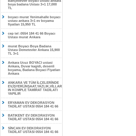
Bahçelievler boyacı ustası ankara
boya badana Ustası 3+1 17,000
TL
boyacı murat Yenimahalle boyacı
ustası ankara 3+1 ev boyama
fiyatları 15,950 TL
cep tel :0554 184 41 66 Boyacı
Ustası murat Ankara
murat Boyacı Boya Badana
Ustası Demetevler Ankara 15,900
TL 3+1
Ankara Ucuz BOYACI ustasi
Ankara, Duvar kagidi, desenli
boyama, Badana Boyaci Fiyatları
Ankara
ANKARA VE TÜM İLÇELERİNDE
EV,İŞYERİ,İNŞAAT,YAZLIK,VİLLAR
IN KOMPLE TAMİRAT TADİLATI
YAPILIR
ERYAMAN EV DEKORASYON
TADİLAT USTASI 0554 184 41 66
BATIKENT EV DEKORASYON
TADİLAT USTASI 0554 184 41 66
SİNCAN EV DEKORASYON
TADİLAT USTASI 0554 184 41 66