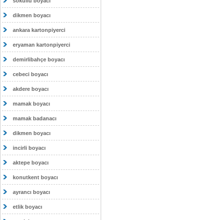
sokullu boyacı
dikmen boyacı
ankara kartonpiyerci
eryaman kartonpiyerci
demirlibahçe boyacı
cebeci boyacı
akdere boyacı
mamak boyacı
mamak badanacı
dikmen boyacı
incirli boyacı
aktepe boyacı
konutkent boyacı
ayrancı boyacı
etlik boyacı