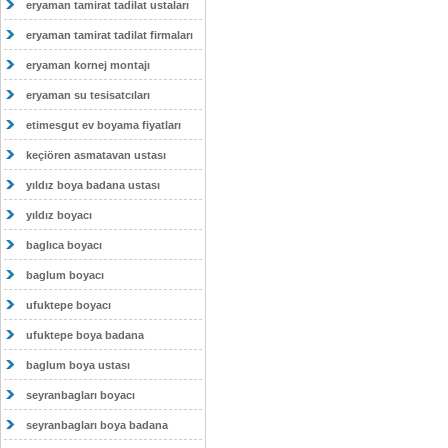
eryaman tamirat tadilat ustaları
eryaman tamirat tadilat firmaları
eryaman kornej montajı
eryaman su tesisatcıları
etimesgut ev boyama fiyatları
keçiören asmatavan ustası
yıldız boya badana ustası
yıldız boyacı
baglıca boyacı
baglum boyacı
ufuktepe boyacı
ufuktepe boya badana
baglum boya ustası
seyranbagları boyacı
seyranbagları boya badana