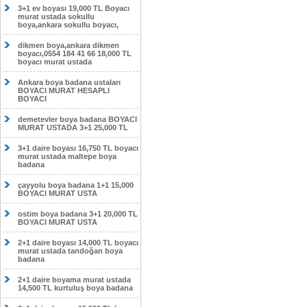
3+1 ev boyası 19,000 TL Boyacı
murat ustada sokullu
boya,ankara sokullu boyacı,
dikmen boya,ankara dikmen
boyacı,0554 184 41 66 18,000 TL
boyacı murat ustada
Ankara boya badana ustaları
BOYACI MURAT HESAPLI
BOYACI
demetevler boya badana BOYACI
MURAT USTADA 3+1 25,000 TL
3+1 daire boyası 16,750 TL boyacı
murat ustada maltepe boya
badana
çayyolu boya badana 1+1 15,000
BOYACI MURAT USTA
ostim boya badana 3+1 20,000 TL
BOYACI MURAT USTA
2+1 daire boyası 14,000 TL boyacı
murat ustada tandoğan boya
badana
2+1 daire boyama murat ustada
14,500 TL kurtuluş boya badana