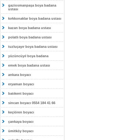
gaziosmanpaşa boya badana
ustası
kırkkonaklar boya badana ustası
kazan boya badana ustası
polatlı boya badana ustası
tuzluçayır boya badana ustası
yüzüncüyıl boya badana
emek boya badana ustası
ankara boyacı
eryaman boyacı
batıkent boyacı
sincan boyacı 0554 184 41 66
keçiören boyacı
çankaya boyacı
ümitköy boyacı