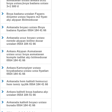
asmatavan ustası ankara ucuz
boya ustası,boya badana ustası
3+1 500 tl
Boya badana ustaları Fayans
döşeme ustası fayans m2 fiyatı
alçı alçıpan Bölmeduvar
Ankarada boyacı ustası Boya
badana fiyatları 0554 184 41 66
Ankarada ucuz boyacı ustası
nerede alçıpan bölme duvar
ustaları 0554 184 41 66
Ankara Alçıpan Asmatavan
ustası ucuz boya asmatavan
komple tadilat alçı bölmeduvar
0554 184 41 66
Ankara Kartonpiyer ustası
boyabadana ustası usta fiyatları
0554 184 41 66
Ankarada hem kaliteli hemucuz
hem temiz işçilik 0554 184 41 66
Ankara kaliteli boya badana alçı
ustaları 0554 184 41 66
Ankarada kaliteli boyacı ustası
burada 0554 184 41 66