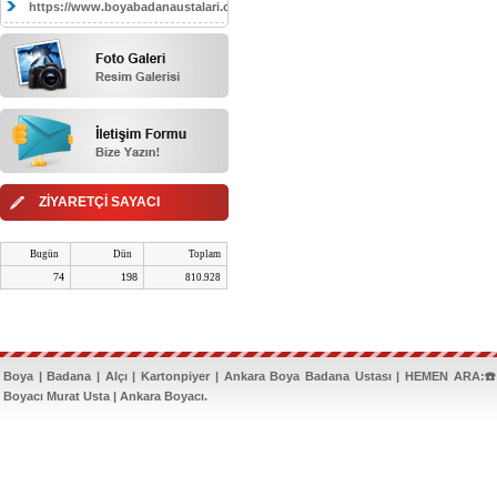
https://www.boyabadanaustalari.com/
ZİYARETÇİ SAYACI
Bugün
Dün
Toplam
74
198
810.928
Boya | Badana | Alçı | Kartonpiyer | Ankara Boya Badana Ustası | HEMEN ARA:☎️
Boyacı Murat Usta | Ankara Boyacı.