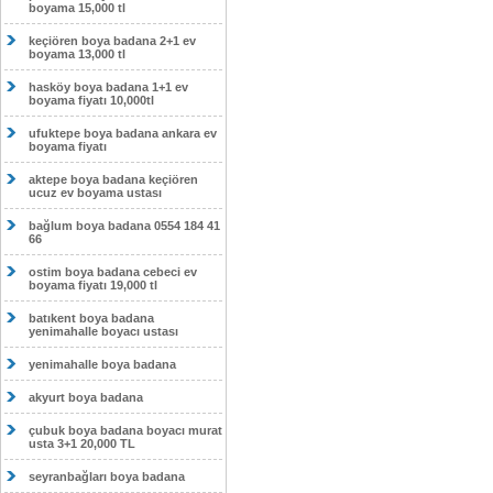
boyama 15,000 tl
keçiören boya badana 2+1 ev
boyama 13,000 tl
hasköy boya badana 1+1 ev
boyama fiyatı 10,000tl
ufuktepe boya badana ankara ev
boyama fiyatı
aktepe boya badana keçiören
ucuz ev boyama ustası
bağlum boya badana 0554 184 41
66
ostim boya badana cebeci ev
boyama fiyatı 19,000 tl
batıkent boya badana
yenimahalle boyacı ustası
yenimahalle boya badana
akyurt boya badana
çubuk boya badana boyacı murat
usta 3+1 20,000 TL
seyranbağları boya badana