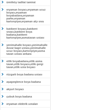
ümitköy tadilat tamirat
eryaman boyacı,eryaman ucuz
boyacı,eryaman
boyabadana,eryaman
parke,eryaman
kartonpiyer,eryaman alçı sıva
batıkent boyacı,batıkent
sıvacı,batıkent boya
badana,batıkent
kartonpiyer,asmatavan ustası
yenimahalle boyacı,yenimahalle
duvar kagıt ustası,yenimahalle
ucuz boyacı,kartonpiyer,asma
tavan ustası ankara
etlik boyabadana,etlik asma
tavan,etlik boyacıı,etlik gergi
tavan,etlik usta boyacı
rüzgarlı boya badana ustası
aşagıeglence boya badana
akyurt boyacı
çubuk boya badana
eryaman elektrik ustaları