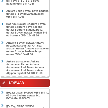
filli boya 3+1 2+1 1+1 boya
fiyatları 0554 184 41 66
Ankara ucuz boyacı boya badana
ustası 3+1 ev boyama fiyatları
0554 184 41 66
Bodrum Boyacı Bodrum boyacı
ustası Bodrum boya badana
ustası Bodrum Badana boya
ustası Boyacı ustası fiyatları 3+1
ev boyama 0554 184 41 66
Antalya Boyacı ustası Antalya
boya badana ustası Antalya
alçıpan ustası Antalya asmatavan
ustası Antalya badana boya
ustası 0554 184 41 66
Ankara asmatavan Ankara
Asmatavan Ustası Ankara
Asmatavan Led Tavan Ankara
Asmatavan Led Tavan ustası
Alçıpan Fiyatı 0554 184 41 66
SAYFALAR
Boyacı ustası MURAT 0554 184 41
66 boya badana ustası 3+1
BOYAMA 18,500 TL
BOYACI USTA MURAT