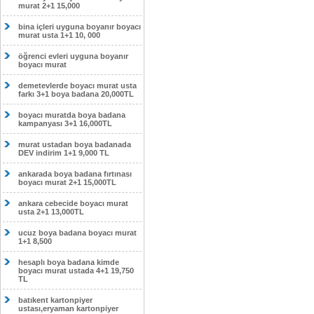
murat 2+1 15,000
bina içleri uyguna boyanır boyacı
murat usta 1+1 10, 000
öğrenci evleri uyguna boyanır
boyacı murat
demetevlerde boyacı murat usta
farkı 3+1 boya badana 20,000TL
boyacı muratda boya badana
kampanyası 3+1 16,000TL
murat ustadan boya badanada
DEV indirim 1+1 9,000 TL
ankarada boya badana fırtınası
boyacı murat 2+1 15,000TL
ankara cebecide boyacı murat
usta 2+1 13,000TL
ucuz boya badana boyacı murat
1+1 8,500
hesaplı boya badana kimde
boyacı murat ustada 4+1 19,750
TL
batıkent kartonpiyer
ustası,eryaman kartonpiyer