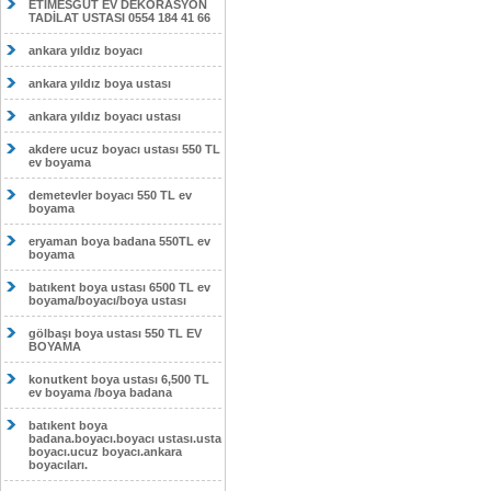
ETİMESĞUT EV DEKORASYON
TADİLAT USTASI 0554 184 41 66
ankara yıldız boyacı
ankara yıldız boya ustası
ankara yıldız boyacı ustası
akdere ucuz boyacı ustası 550 TL
ev boyama
demetevler boyacı 550 TL ev
boyama
eryaman boya badana 550TL ev
boyama
batıkent boya ustası 6500 TL ev
boyama/boyacı/boya ustası
gölbaşı boya ustası 550 TL EV
BOYAMA
konutkent boya ustası 6,500 TL
ev boyama /boya badana
batıkent boya
badana.boyacı.boyacı ustası.usta
boyacı.ucuz boyacı.ankara
boyacıları.