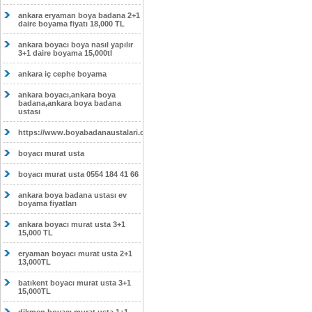
ankara eryaman boya badana 2+1
daire boyama fiyatı 18,000 TL
ankara boyacı boya nasıl yapılır
3+1 daire boyama 15,000tl
ankara iç cephe boyama
ankara boyacı,ankara boya
badana,ankara boya badana
ustası
https://www.boyabadanaustalari.com/
boyacı murat usta
boyacı murat usta 0554 184 41 66
ankara boya badana ustası ev
boyama fiyatları
ankara boyacı murat usta 3+1
15,000 TL
eryaman boyacı murat usta 2+1
13,000TL
batıkent boyacı murat usta 3+1
15,000TL