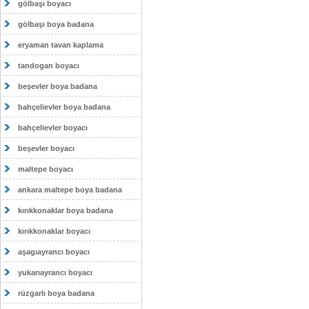
gölbaşı boyacı
gölbaşı boya badana
eryaman tavan kaplama
tandogan boyacı
beşevler boya badana
bahçelievler boya badana
bahçelievler boyacı
beşevler boyacı
maltepe boyacı
ankara maltepe boya badana
kırıkkonaklar boya badana
kırıkkonaklar boyacı
aşagıayrancı boyacı
yukarıayrancı boyacı
rüzgarlı boya badana