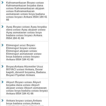
Kahramankazan Boyacı ustası
Kahramankazan boyaba dana
ustası Kahramankazan alçıpan
ustası Kahramankazan
asmatavan ustası boya badana
ustası boyacı Ankara 0554 184 41
66
Ayaş Boyacı ustası Ayaş boyaba
dana ustası Ayaş alçıpan ustası
Ayaş asmatavan ustası boya
badana ustası boyacı Ankara
0554 184 41 66
Etimesgut ucuz Boyacı
Etimesgut boyacı ustası
Etimesgut alçıpan ustası
Etimesgut asmatavan ustası
boya badana ustası boyacı
Ankara 0554 184 41 66
BoyacıAnkara Hizmetler Ucuz
BOYACI ustasi Ankara, Duvar
kagidi, desenli boyama, Badana
Boyaci Fiyatları Ankara
Akyurt Boyacı ustası Akyurt
boyaba dana ustası Akyurt
alçıpan ustası Akyurt asmatavan
ustası boya badana ustası boyacı
Ankara 0554 184 41 66
Ankara boyacı ustası,Ankara
boya badana ustası,Ankara