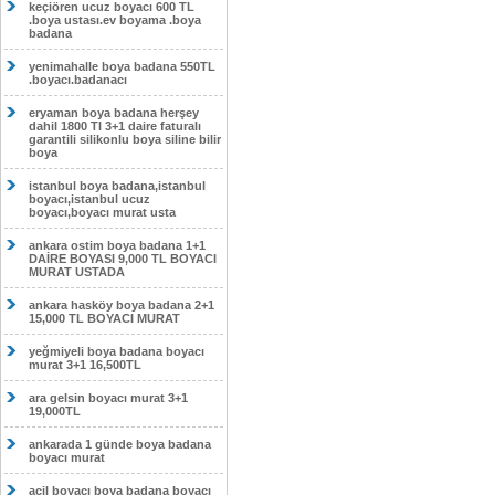
keçiören ucuz boyacı 600 TL
.boya ustası.ev boyama .boya
badana
yenimahalle boya badana 550TL
.boyacı.badanacı
eryaman boya badana herşey
dahil 1800 Tl 3+1 daire faturalı
garantili silikonlu boya siline bilir
boya
istanbul boya badana,istanbul
boyacı,istanbul ucuz
boyacı,boyacı murat usta
ankara ostim boya badana 1+1
DAİRE BOYASI 9,000 TL BOYACI
MURAT USTADA
ankara hasköy boya badana 2+1
15,000 TL BOYACI MURAT
yeğmiyeli boya badana boyacı
murat 3+1 16,500TL
ara gelsin boyacı murat 3+1
19,000TL
ankarada 1 günde boya badana
boyacı murat
acil boyacı boya badana boyacı