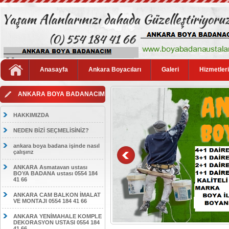
Anasayfa
Ankara Boyacıları
Galeri
Hizmetler
ANKARA BOYA BADANACIM
HAKKIMIZDA
NEDEN BİZİ SEÇMELİSİNİZ?
ankara boya badana işinde nasıl
çalışırız
ANKARA Asmatavan ustası
BOYA BADANA ustası 0554 184
41 66
ANKARA CAM BALKON İMALAT
VE MONTAJI 0554 184 41 66
ANKARA YENİMAHALE KOMPLE
DEKORASYON USTASI 0554 184
41 66