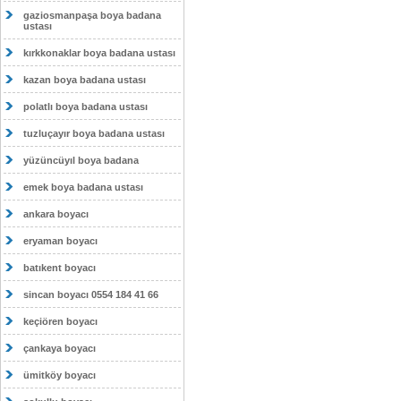
gaziosmanpaşa boya badana
ustası
kırkkonaklar boya badana ustası
kazan boya badana ustası
polatlı boya badana ustası
tuzluçayır boya badana ustası
yüzüncüyıl boya badana
emek boya badana ustası
ankara boyacı
eryaman boyacı
batıkent boyacı
sincan boyacı 0554 184 41 66
keçiören boyacı
çankaya boyacı
ümitköy boyacı