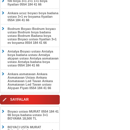
filli boya 3+1 2+1 1+1 boya
fiyatları 0554 184 41 66
Ankara ucuz boyacı boya badana
ustası 3+1 ev boyama fiyatları
0554 184 41 66
Bodrum Boyacı Bodrum boyacı
ustası Bodrum boya badana
ustası Bodrum Badana boya
ustası Boyacı ustası fiyatları 3+1
ev boyama 0554 184 41 66
Antalya Boyacı ustası Antalya
boya badana ustası Antalya
alçıpan ustası Antalya asmatavan
ustası Antalya badana boya
ustası 0554 184 41 66
Ankara asmatavan Ankara
Asmatavan Ustası Ankara
Asmatavan Led Tavan Ankara
Asmatavan Led Tavan ustası
Alçıpan Fiyatı 0554 184 41 66
SAYFALAR
Boyacı ustası MURAT 0554 184 41
66 boya badana ustası 3+1
BOYAMA 18,500 TL
BOYACI USTA MURAT