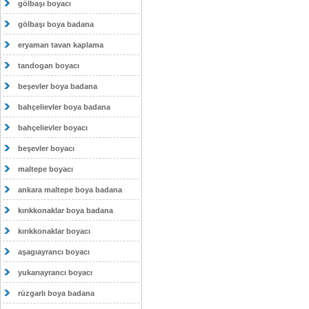
gölbaşı boyacı
gölbaşı boya badana
eryaman tavan kaplama
tandogan boyacı
beşevler boya badana
bahçelievler boya badana
bahçelievler boyacı
beşevler boyacı
maltepe boyacı
ankara maltepe boya badana
kırıkkonaklar boya badana
kırıkkonaklar boyacı
aşagıayrancı boyacı
yukarıayrancı boyacı
rüzgarlı boya badana