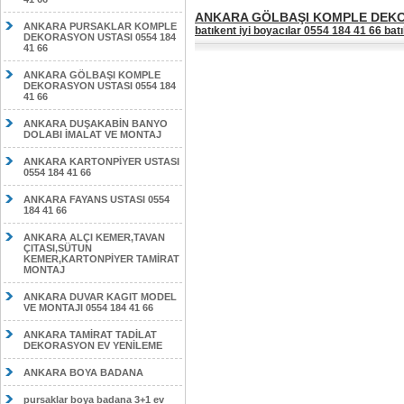
ANKARA GÖLBAŞI KOMPLE DEKOR
ANKARA PURSAKLAR KOMPLE
batıkent iyi boyacılar 0554 184 41 66 ba
DEKORASYON USTASI 0554 184
41 66
ANKARA GÖLBAŞI KOMPLE
DEKORASYON USTASI 0554 184
41 66
ANKARA DUŞAKABİN BANYO
DOLABI İMALAT VE MONTAJ
ANKARA KARTONPİYER USTASI
0554 184 41 66
ANKARA FAYANS USTASI 0554
184 41 66
ANKARA ALÇI KEMER,TAVAN
ÇITASI,SÜTUN
KEMER,KARTONPİYER TAMİRAT
MONTAJ
ANKARA DUVAR KAGIT MODEL
VE MONTAJI 0554 184 41 66
ANKARA TAMİRAT TADİLAT
DEKORASYON EV YENİLEME
ANKARA BOYA BADANA
pursaklar boya badana 3+1 ev