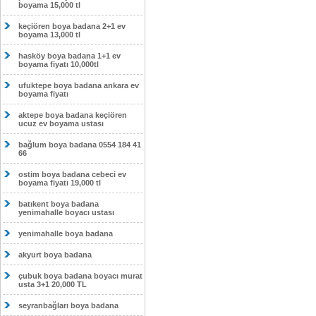
boyama 15,000 tl
keçiören boya badana 2+1 ev
boyama 13,000 tl
hasköy boya badana 1+1 ev
boyama fiyatı 10,000tl
ufuktepe boya badana ankara ev
boyama fiyatı
aktepe boya badana keçiören
ucuz ev boyama ustası
bağlum boya badana 0554 184 41
66
ostim boya badana cebeci ev
boyama fiyatı 19,000 tl
batıkent boya badana
yenimahalle boyacı ustası
yenimahalle boya badana
akyurt boya badana
çubuk boya badana boyacı murat
usta 3+1 20,000 TL
seyranbağları boya badana