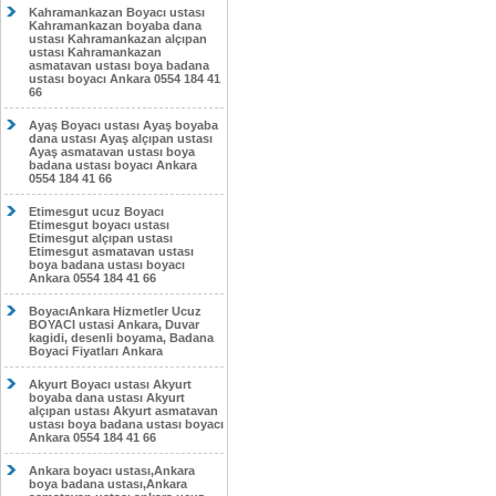
Kahramankazan Boyacı ustası
Kahramankazan boyaba dana
ustası Kahramankazan alçıpan
ustası Kahramankazan
asmatavan ustası boya badana
ustası boyacı Ankara 0554 184 41
66
Ayaş Boyacı ustası Ayaş boyaba
dana ustası Ayaş alçıpan ustası
Ayaş asmatavan ustası boya
badana ustası boyacı Ankara
0554 184 41 66
Etimesgut ucuz Boyacı
Etimesgut boyacı ustası
Etimesgut alçıpan ustası
Etimesgut asmatavan ustası
boya badana ustası boyacı
Ankara 0554 184 41 66
BoyacıAnkara Hizmetler Ucuz
BOYACI ustasi Ankara, Duvar
kagidi, desenli boyama, Badana
Boyaci Fiyatları Ankara
Akyurt Boyacı ustası Akyurt
boyaba dana ustası Akyurt
alçıpan ustası Akyurt asmatavan
ustası boya badana ustası boyacı
Ankara 0554 184 41 66
Ankara boyacı ustası,Ankara
boya badana ustası,Ankara