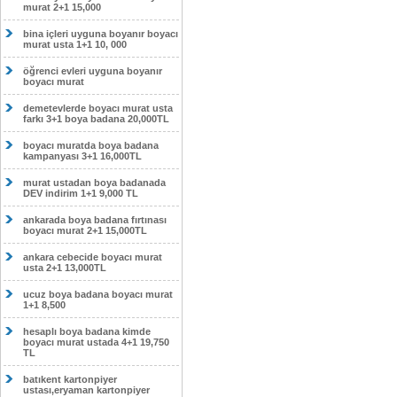
murat 2+1 15,000
bina içleri uyguna boyanır boyacı
murat usta 1+1 10, 000
öğrenci evleri uyguna boyanır
boyacı murat
demetevlerde boyacı murat usta
farkı 3+1 boya badana 20,000TL
boyacı muratda boya badana
kampanyası 3+1 16,000TL
murat ustadan boya badanada
DEV indirim 1+1 9,000 TL
ankarada boya badana fırtınası
boyacı murat 2+1 15,000TL
ankara cebecide boyacı murat
usta 2+1 13,000TL
ucuz boya badana boyacı murat
1+1 8,500
hesaplı boya badana kimde
boyacı murat ustada 4+1 19,750
TL
batıkent kartonpiyer
ustası,eryaman kartonpiyer