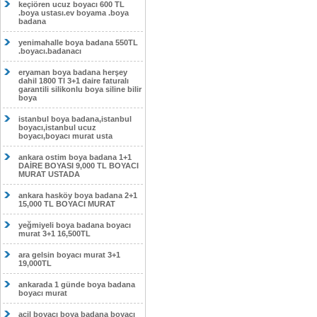
keçiören ucuz boyacı 600 TL
.boya ustası.ev boyama .boya
badana
yenimahalle boya badana 550TL
.boyacı.badanacı
eryaman boya badana herşey
dahil 1800 Tl 3+1 daire faturalı
garantili silikonlu boya siline bilir
boya
istanbul boya badana,istanbul
boyacı,istanbul ucuz
boyacı,boyacı murat usta
ankara ostim boya badana 1+1
DAİRE BOYASI 9,000 TL BOYACI
MURAT USTADA
ankara hasköy boya badana 2+1
15,000 TL BOYACI MURAT
yeğmiyeli boya badana boyacı
murat 3+1 16,500TL
ara gelsin boyacı murat 3+1
19,000TL
ankarada 1 günde boya badana
boyacı murat
acil boyacı boya badana boyacı