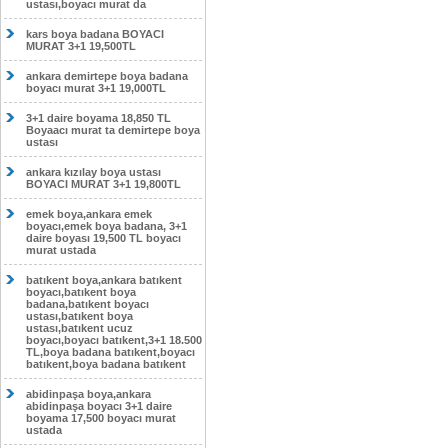
ustası,boyacı murat da
kars boya badana BOYACI
MURAT 3+1 19,500TL
ankara demirtepe boya badana
boyacı murat 3+1 19,000TL
3+1 daire boyama 18,850 TL
Boyaacı murat ta demirtepe boya
ustası
ankara kızılay boya ustası
BOYACI MURAT 3+1 19,800TL
emek boya,ankara emek
boyacı,emek boya badana, 3+1
daire boyası 19,500 TL boyacı
murat ustada
batıkent boya,ankara batıkent
boyacı,batıkent boya
badana,batıkent boyacı
ustası,batıkent boya
ustası,batıkent ucuz
boyacı,boyacı batıkent,3+1 18.500
TL,boya badana batıkent,boyacı
batıkent,boya badana batıkent
abidinpaşa boya,ankara
abidinpaşa boyacı 3+1 daire
boyama 17,500 boyacı murat
ustada