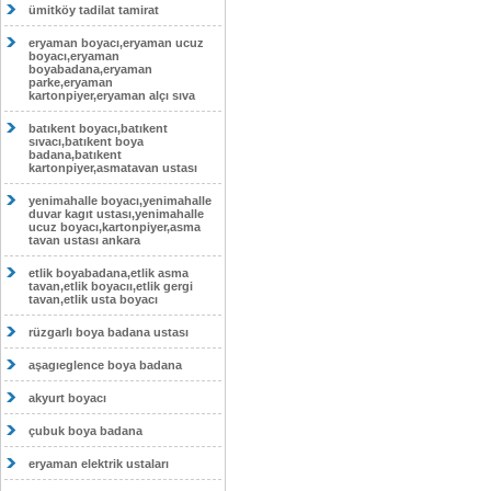
ümitköy tadilat tamirat
eryaman boyacı,eryaman ucuz
boyacı,eryaman
boyabadana,eryaman
parke,eryaman
kartonpiyer,eryaman alçı sıva
batıkent boyacı,batıkent
sıvacı,batıkent boya
badana,batıkent
kartonpiyer,asmatavan ustası
yenimahalle boyacı,yenimahalle
duvar kagıt ustası,yenimahalle
ucuz boyacı,kartonpiyer,asma
tavan ustası ankara
etlik boyabadana,etlik asma
tavan,etlik boyacıı,etlik gergi
tavan,etlik usta boyacı
rüzgarlı boya badana ustası
aşagıeglence boya badana
akyurt boyacı
çubuk boya badana
eryaman elektrik ustaları