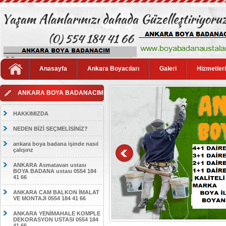
Anasayfa
Ankara Boyacıları
Galeri
Hizmetler
ANKARA BOYA BADANACIM
HAKKIMIZDA
NEDEN BİZİ SEÇMELİSİNİZ?
ankara boya badana işinde nasıl
çalışırız
ANKARA Asmatavan ustası
BOYA BADANA ustası 0554 184
41 66
ANKARA CAM BALKON İMALAT
VE MONTAJI 0554 184 41 66
ANKARA YENİMAHALE KOMPLE
DEKORASYON USTASI 0554 184
41 66