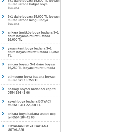
3+1 daire boyası 15,500 TL boyacı
murat ustada balgat boya
badana
3+1 daire boyası 15,000 TL boyacı
murat ustada lalegül boya
badana
ankara ümitköy boya badana 3+1
daire boyama murat ustada
16,000 TL
yaşamkent boya badana 3+1
daire boyası murat ustada 15,850
TL
sincan boyacı 3+1 daire boyası
16,250 TL boyacı murat ustada
etimesgut boya badana boyacı
murat 3+1 15,750 TL
hasköy boyacı badanacı cep tel
0554 184 41 66
ayvalı boya badana BOYACI
MURAT 3+1 22,000 TL
ankara boya badana ustası cep
tel 0554 184 41 66
ERYAMAN BOYA BADANA
USTALARI