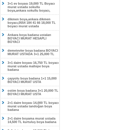
3+1 ev boyası 19,000 TL Boyacı
murat ustada sokullu
boya,ankara sokullu boyacı,
dikmen boya,ankara dikmen
boyacı,0554 184 41 66 18,000 TL
boyacı murat ustada
Ankara boya badana ustaları
BOYACI MURAT HESAPLI
BOYACI
demetevler boya badana BOYACI
MURAT USTADA 3+1 25,000 TL
3+1 daire boyası 16,750 TL boyacı
murat ustada maltepe boya
badana
çayyolu boya badana 1+1 15,000
BOYACI MURAT USTA
ostim boya badana 3+1 20,000 TL
BOYACI MURAT USTA
2+1 daire boyası 14,000 TL boyacı
murat ustada tandoğan boya
badana
2+1 daire boyama murat ustada
14,500 TL kurtuluş boya badana