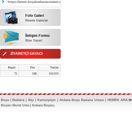
https://www.boyabadanaustalari.com/
ZİYARETÇİ SAYACI
Bugün
Dün
Toplam
75
198
810.929
Boya | Badana | Alçı | Kartonpiyer | Ankara Boya Badana Ustası | HEMEN ARA:☎️
Boyacı Murat Usta | Ankara Boyacı.