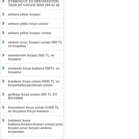
ETİMESĞUT EV DEKORASYON
TADİLAT USTASI 0554 184 41 66
ankara yıldız boyacı
ankara yıldız boya ustası
ankara yıldız boyacı ustası
akdere ucuz boyacı ustası 550 TL
ev boyama
demetevler boyacı 550 TL ev
boyama
eryaman boya badana 550TL ev
boyama
batıkent boya ustası 6500 TL ev
boyama/boyacı/boya ustası
gölbaşı boya ustası 550 TL EV
BOYAMA
konutkent boya ustası 6,500 TL
ev boyama /boya badana
batıkent boya
badana.boyacı.boyacı ustası.usta
boyacı.ucuz boyacı.ankara
boyacıları.