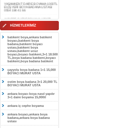
0554 184 41 66
AKDERE DAİRE BOYAMA 1000TL
EV,İŞYERİ BOYA BADANA USTASI
0554 184 41 66
CEBECİ DAİRE BOYAMA 1000TL
HİZMETLERİMİZ
EV,İŞYERİ BOYA BADANA USTASI
0554 184 41 66
batıkent boya,ankara batıkent
HASKÖY DAİRE BOYAMA 1000TL
boyacı,batıkent boya
EV,İŞYERİ BOYA BADANA USTASI
badana,batıkent boyacı
0554 184 41 66
ustası,batıkent boya
ustası,batıkent ucuz
boyacı,boyacı batıkent,3+1 18.500
GÖLBAŞI DAİRE BOYAMA 1000TL
TL,boya badana batıkent,boyacı
EV,İŞYERİ BOYA BADANA USTASI
batıkent,boya badana batıkent
0554 184 41 66
çayyolu boya badana 1+1 15,000
SOKULLU DAİRE BOYAMA 1000TL
BOYACI MURAT USTA
EV,İŞYERİ BOYA BADANA USTASI
0554 184 41 66
ostim boya badana 3+1 20,000 TL
BOYACI MURAT USTA
ankara boyacı boya nasıl yapılır
3+1 daire boyama 15,000tl
ankara iç cephe boyama
ankara boyacı,ankara boya
badana,ankara boya badana
ustası