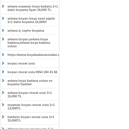
ankara eryaman boya badana 2+1
daire boyama fiyatı 18,000 TL
ankara boyacı boya nasıl yapılır
3+1 daire boyama 15,000tl
ankara iç cephe boyama
ankara boyacı,ankara boya
badana,ankara boya badana
ustası
https://www.boyabadanaustalari.com/
boyacı murat usta
boyacı murat usta 0554 184 41 66
ankara boya badana ustası ev
boyama fiyatları
ankara boyacı murat usta 3+1
15,000 TL
eryaman boyacı murat usta 2+1
13,000TL
batıkent boyacı murat usta 3+1
15,000TL