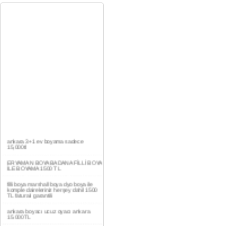
ankara 3+1 ev boyama sadece
15,000tl
ERYAMAN BOYA BADANA FİLLİ BOYA
İLE BOYAMA 1500 TL
filli boya marshall boya dyo boya ile
komple daireleriniz herşey dahil 1500
TL faturalı garantili
ankara boyacı ucuz oyacı ankara
15.000TL
YAŞAMKENT DAİRE BOYAMA 1000TL
EV,İŞYERİ BOYA BADANA USTASI