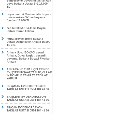
Bahçelievler boyacı ustası ankara
boya badana Ustası 3+1 17,000
TL
boyacı murat Yenimahalle boyacı
ustası ankara 3+1 ev boyama
fiyatları 15,950 TL
cep tel :0554 184 41 66 Boyacı
Ustası murat Ankara
murat Boyacı Boya Badana
Ustası Demetevler Ankara 15,900
TL 3+1
Ankara Ucuz BOYACI ustasi
Ankara, Duvar kagidi, desenli
boyama, Badana Boyaci Fiyatları
Ankara
ANKARA VE TÜM İLÇELERİNDE
EV,İŞYERİ,İNŞAAT,YAZLIK,VİLLAR
IN KOMPLE TAMİRAT TADİLATI
YAPILIR
ERYAMAN EV DEKORASYON
TADİLAT USTASI 0554 184 41 66
BATIKENT EV DEKORASYON
TADİLAT USTASI 0554 184 41 66
SİNCAN EV DEKORASYON
TADİLAT USTASI 0554 184 41 66