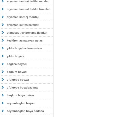
eryaman tamirat tadilat ustaları
eryaman tamirat tadilat firmaları
eryaman kornej montajı
eryaman su tesisatcıları
etimesgut ev boyama fiyatları
keçiören asmatavan ustası
yıldız boya badana ustası
yıldız boyacı
baglıca boyacı
baglum boyacı
ufuktepe boyacı
ufuktepe boya badana
baglum boya ustası
seyranbagları boyacı
seyranbagları boya badana