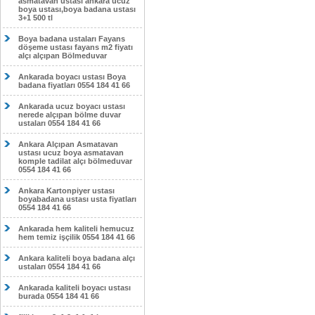
asmatavan ustası ankara ucuz
boya ustası,boya badana ustası
3+1 500 tl
Boya badana ustaları Fayans
döşeme ustası fayans m2 fiyatı
alçı alçıpan Bölmeduvar
Ankarada boyacı ustası Boya
badana fiyatları 0554 184 41 66
Ankarada ucuz boyacı ustası
nerede alçıpan bölme duvar
ustaları 0554 184 41 66
Ankara Alçıpan Asmatavan
ustası ucuz boya asmatavan
komple tadilat alçı bölmeduvar
0554 184 41 66
Ankara Kartonpiyer ustası
boyabadana ustası usta fiyatları
0554 184 41 66
Ankarada hem kaliteli hemucuz
hem temiz işçilik 0554 184 41 66
Ankara kaliteli boya badana alçı
ustaları 0554 184 41 66
Ankarada kaliteli boyacı ustası
burada 0554 184 41 66