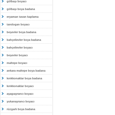
gölbaşı boyacı
gölbaşı boya badana
eryaman tavan kaplama
tandogan boyacı
beşevler boya badana
bahçelievler boya badana
bahçelievler boyacı
beşevler boyacı
maltepe boyacı
ankara maltepe boya badana
kırıkkonaklar boya badana
kırıkkonaklar boyacı
aşagıayrancı boyacı
yukarıayrancı boyacı
rüzgarlı boya badana