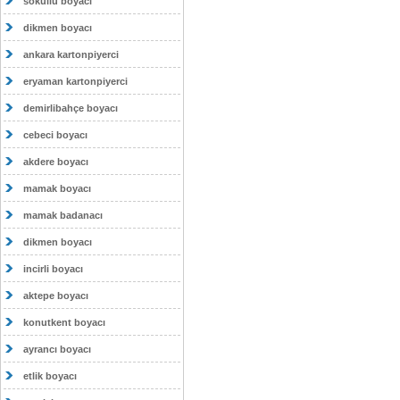
sokullu boyacı
dikmen boyacı
ankara kartonpiyerci
eryaman kartonpiyerci
demirlibahçe boyacı
cebeci boyacı
akdere boyacı
mamak boyacı
mamak badanacı
dikmen boyacı
incirli boyacı
aktepe boyacı
konutkent boyacı
ayrancı boyacı
etlik boyacı