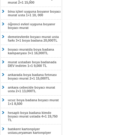
murat 2+1 15,000
bina içleri uyguna boyanır boyacı
murat usta 1+1 10, 000
öğrenci evleri uyguna boyanır
boyacı murat
demetevlerde boyacı murat usta
farkı 3+1 boya badana 20,000TL
boyacı muratda boya badana
kampanyası 3+1 16,000TL
murat ustadan boya badanada
DEV indirim 1+1 9,000 TL
ankarada boya badana fırtınası
boyacı murat 2+1 15,000TL
ankara cebecide boyacı murat
usta 2+1 13,000TL
ucuz boya badana boyacı murat
1+1 8,500
hesaplı boya badana kimde
boyacı murat ustada 4+1 19,750
TL
batıkent kartonpiyer
ustası,eryaman kartonpiyer