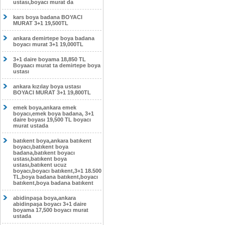
ustası,boyacı murat da
kars boya badana BOYACI
MURAT 3+1 19,500TL
ankara demirtepe boya badana
boyacı murat 3+1 19,000TL
3+1 daire boyama 18,850 TL
Boyaacı murat ta demirtepe boya
ustası
ankara kızılay boya ustası
BOYACI MURAT 3+1 19,800TL
emek boya,ankara emek
boyacı,emek boya badana, 3+1
daire boyası 19,500 TL boyacı
murat ustada
batıkent boya,ankara batıkent
boyacı,batıkent boya
badana,batıkent boyacı
ustası,batıkent boya
ustası,batıkent ucuz
boyacı,boyacı batıkent,3+1 18.500
TL,boya badana batıkent,boyacı
batıkent,boya badana batıkent
abidinpaşa boya,ankara
abidinpaşa boyacı 3+1 daire
boyama 17,500 boyacı murat
ustada