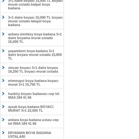
3+1 daire boyası 15,500 TL boyacı
murat ustada balgat boya
badana
3+1 daire boyası 15,000 TL boyacı
murat ustada lalegül boya
badana
ankara ümitköy boya badana 3+1
daire boyama murat ustada
16,000 TL
yaşamkent boya badana 3+1
daire boyası murat ustada 15,850
TL
sincan boyacı 3+1 daire boyası
16,250 TL boyacı murat ustada
etimesgut boya badana boyacı
murat 3+1 15,750 TL
hasköy boyacı badanacı cep tel
0554 184 41 66
ayvalı boya badana BOYACI
MURAT 3+1 22,000 TL
ankara boya badana ustası cep
tel 0554 184 41 66
ERYAMAN BOYA BADANA
USTALARI