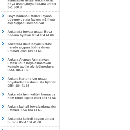
asmatavan ustası ankara ucuz
boya ustası,boya badana ustası
3+1 500 tl
Boya badana ustaları Fayans
döşeme ustası fayans m2 fiyatı
alçı alçıpan Bölmeduvar
Ankarada boyacı ustası Boya
badana fiyatları 0554 184 41 66
Ankarada ucuz boyacı ustası
nerede alçıpan bölme duvar
ustaları 0554 184 41 66
Ankara Alçıpan Asmatavan
ustası ucuz boya asmatavan
komple tadilat alçı bölmeduvar
0554 184 41 66
Ankara Kartonpiyer ustası
boyabadana ustası usta fiyatları
0554 184 41 66
Ankarada hem kaliteli hemucuz
hem temiz işçilik 0554 184 41 66
Ankara kaliteli boya badana alçı
ustaları 0554 184 41 66
Ankarada kaliteli boyacı ustası
burada 0554 184 41 66