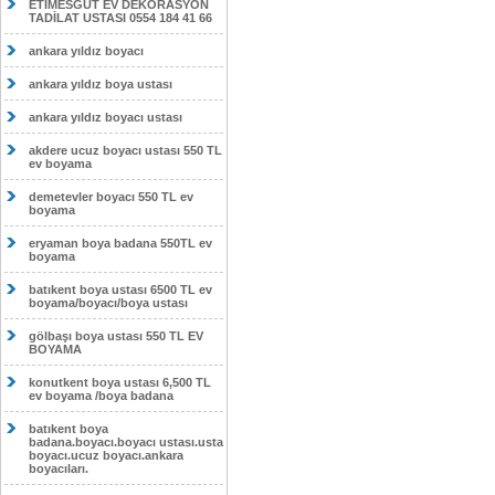
ETİMESĞUT EV DEKORASYON
TADİLAT USTASI 0554 184 41 66
ankara yıldız boyacı
ankara yıldız boya ustası
ankara yıldız boyacı ustası
akdere ucuz boyacı ustası 550 TL
ev boyama
demetevler boyacı 550 TL ev
boyama
eryaman boya badana 550TL ev
boyama
batıkent boya ustası 6500 TL ev
boyama/boyacı/boya ustası
gölbaşı boya ustası 550 TL EV
BOYAMA
konutkent boya ustası 6,500 TL
ev boyama /boya badana
batıkent boya
badana.boyacı.boyacı ustası.usta
boyacı.ucuz boyacı.ankara
boyacıları.