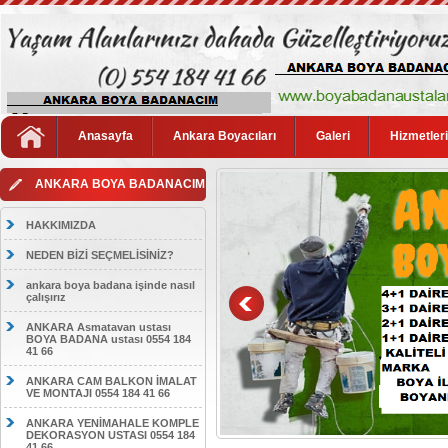
Anasayfa
Ankara Boyacıları
Galeri
Hizmetler
ANKARA BOYA BADANACIM
HAKKIMIZDA
NEDEN BİZİ SEÇMELİSİNİZ?
ankara boya badana işinde nasıl
çalışırız
ANKARA Asmatavan ustası
BOYA BADANA ustası 0554 184
41 66
ANKARA CAM BALKON İMALAT
VE MONTAJI 0554 184 41 66
ANKARA YENİMAHALE KOMPLE
DEKORASYON USTASI 0554 184
41 66