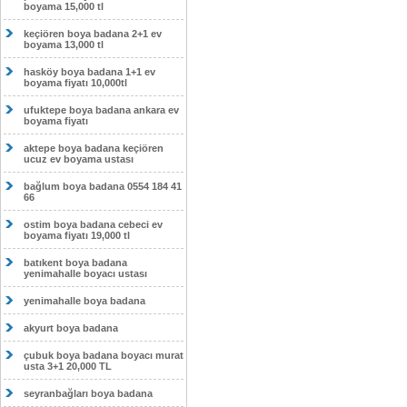
boyama 15,000 tl
keçiören boya badana 2+1 ev
boyama 13,000 tl
hasköy boya badana 1+1 ev
boyama fiyatı 10,000tl
ufuktepe boya badana ankara ev
boyama fiyatı
aktepe boya badana keçiören
ucuz ev boyama ustası
bağlum boya badana 0554 184 41
66
ostim boya badana cebeci ev
boyama fiyatı 19,000 tl
batıkent boya badana
yenimahalle boyacı ustası
yenimahalle boya badana
akyurt boya badana
çubuk boya badana boyacı murat
usta 3+1 20,000 TL
seyranbağları boya badana