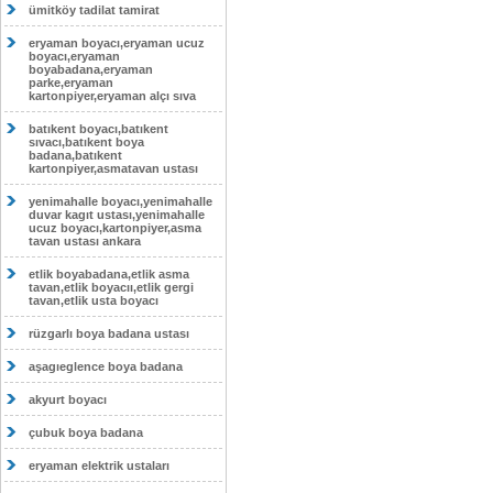
ümitköy tadilat tamirat
eryaman boyacı,eryaman ucuz
boyacı,eryaman
boyabadana,eryaman
parke,eryaman
kartonpiyer,eryaman alçı sıva
batıkent boyacı,batıkent
sıvacı,batıkent boya
badana,batıkent
kartonpiyer,asmatavan ustası
yenimahalle boyacı,yenimahalle
duvar kagıt ustası,yenimahalle
ucuz boyacı,kartonpiyer,asma
tavan ustası ankara
etlik boyabadana,etlik asma
tavan,etlik boyacıı,etlik gergi
tavan,etlik usta boyacı
rüzgarlı boya badana ustası
aşagıeglence boya badana
akyurt boyacı
çubuk boya badana
eryaman elektrik ustaları