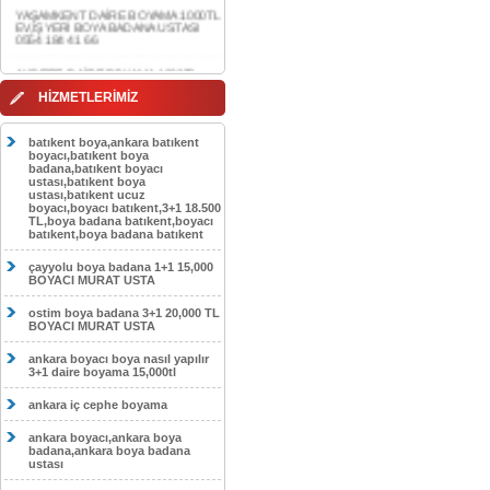
0554 184 41 66
AKDERE DAİRE BOYAMA 1000TL
EV,İŞYERİ BOYA BADANA USTASI
0554 184 41 66
CEBECİ DAİRE BOYAMA 1000TL
HİZMETLERİMİZ
EV,İŞYERİ BOYA BADANA USTASI
0554 184 41 66
batıkent boya,ankara batıkent
HASKÖY DAİRE BOYAMA 1000TL
boyacı,batıkent boya
EV,İŞYERİ BOYA BADANA USTASI
badana,batıkent boyacı
0554 184 41 66
ustası,batıkent boya
ustası,batıkent ucuz
boyacı,boyacı batıkent,3+1 18.500
GÖLBAŞI DAİRE BOYAMA 1000TL
TL,boya badana batıkent,boyacı
EV,İŞYERİ BOYA BADANA USTASI
batıkent,boya badana batıkent
0554 184 41 66
çayyolu boya badana 1+1 15,000
SOKULLU DAİRE BOYAMA 1000TL
BOYACI MURAT USTA
EV,İŞYERİ BOYA BADANA USTASI
0554 184 41 66
ostim boya badana 3+1 20,000 TL
BOYACI MURAT USTA
ankara boyacı boya nasıl yapılır
3+1 daire boyama 15,000tl
ankara iç cephe boyama
ankara boyacı,ankara boya
badana,ankara boya badana
ustası