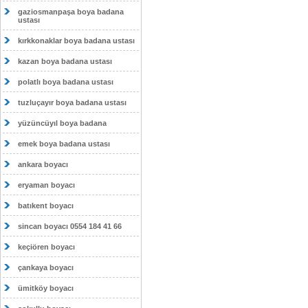
gaziosmanpaşa boya badana
ustası
kırkkonaklar boya badana ustası
kazan boya badana ustası
polatlı boya badana ustası
tuzluçayır boya badana ustası
yüzüncüyıl boya badana
emek boya badana ustası
ankara boyacı
eryaman boyacı
batıkent boyacı
sincan boyacı 0554 184 41 66
keçiören boyacı
çankaya boyacı
ümitköy boyacı