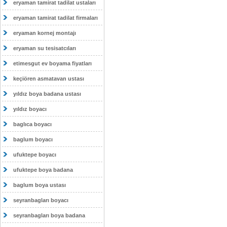
eryaman tamirat tadilat ustaları
eryaman tamirat tadilat firmaları
eryaman kornej montajı
eryaman su tesisatcıları
etimesgut ev boyama fiyatları
keçiören asmatavan ustası
yıldız boya badana ustası
yıldız boyacı
baglıca boyacı
baglum boyacı
ufuktepe boyacı
ufuktepe boya badana
baglum boya ustası
seyranbagları boyacı
seyranbagları boya badana