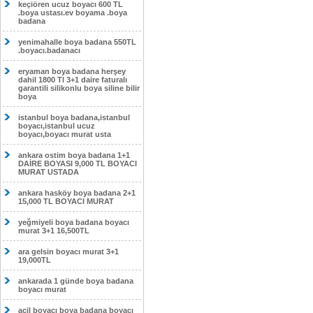
keçiören ucuz boyacı 600 TL
.boya ustası.ev boyama .boya
badana
yenimahalle boya badana 550TL
.boyacı.badanacı
eryaman boya badana herşey
dahil 1800 Tl 3+1 daire faturalı
garantili silikonlu boya siline bilir
boya
istanbul boya badana,istanbul
boyacı,istanbul ucuz
boyacı,boyacı murat usta
ankara ostim boya badana 1+1
DAİRE BOYASI 9,000 TL BOYACI
MURAT USTADA
ankara hasköy boya badana 2+1
15,000 TL BOYACI MURAT
yeğmiyeli boya badana boyacı
murat 3+1 16,500TL
ara gelsin boyacı murat 3+1
19,000TL
ankarada 1 günde boya badana
boyacı murat
acil boyacı boya badana boyacı