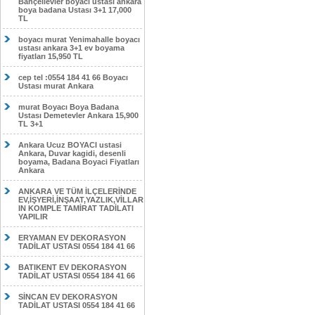
Bahçelievler boyacı ustası ankara
boya badana Ustası 3+1 17,000
TL
boyacı murat Yenimahalle boyacı
ustası ankara 3+1 ev boyama
fiyatları 15,950 TL
cep tel :0554 184 41 66 Boyacı
Ustası murat Ankara
murat Boyacı Boya Badana
Ustası Demetevler Ankara 15,900
TL 3+1
Ankara Ucuz BOYACI ustasi
Ankara, Duvar kagidi, desenli
boyama, Badana Boyaci Fiyatları
Ankara
ANKARA VE TÜM İLÇELERİNDE
EV,İŞYERİ,İNŞAAT,YAZLIK,VİLLAR
IN KOMPLE TAMİRAT TADİLATI
YAPILIR
ERYAMAN EV DEKORASYON
TADİLAT USTASI 0554 184 41 66
BATIKENT EV DEKORASYON
TADİLAT USTASI 0554 184 41 66
SİNCAN EV DEKORASYON
TADİLAT USTASI 0554 184 41 66