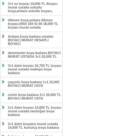
3+1 ev boyası 19,000 TL Boyacı
murat ustada sokullu
boya,ankara sokullu boyacı,
dikmen boya,ankara dikmen
boyacı,0554 184 41 66 18,000 TL
boyacı murat ustada
Ankara boya badana ustaları
BOYACI MURAT HESAPLI
BOYACI
demetevler boya badana BOYACI
MURAT USTADA 3+1 25,000 TL
3+1 daire boyası 16,750 TL boyacı
murat ustada maltepe boya
badana
çayyolu boya badana 1+1 15,000
BOYACI MURAT USTA
ostim boya badana 3+1 20,000 TL
BOYACI MURAT USTA
2+1 daire boyası 14,000 TL boyacı
murat ustada tandoğan boya
badana
2+1 daire boyama murat ustada
14,500 TL kurtuluş boya badana