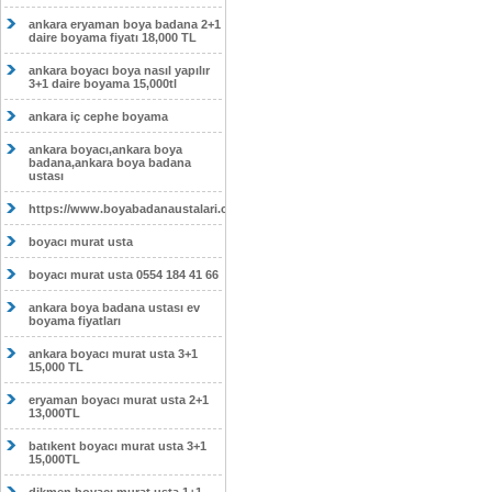
ankara eryaman boya badana 2+1
daire boyama fiyatı 18,000 TL
ankara boyacı boya nasıl yapılır
3+1 daire boyama 15,000tl
ankara iç cephe boyama
ankara boyacı,ankara boya
badana,ankara boya badana
ustası
https://www.boyabadanaustalari.com/
boyacı murat usta
boyacı murat usta 0554 184 41 66
ankara boya badana ustası ev
boyama fiyatları
ankara boyacı murat usta 3+1
15,000 TL
eryaman boyacı murat usta 2+1
13,000TL
batıkent boyacı murat usta 3+1
15,000TL