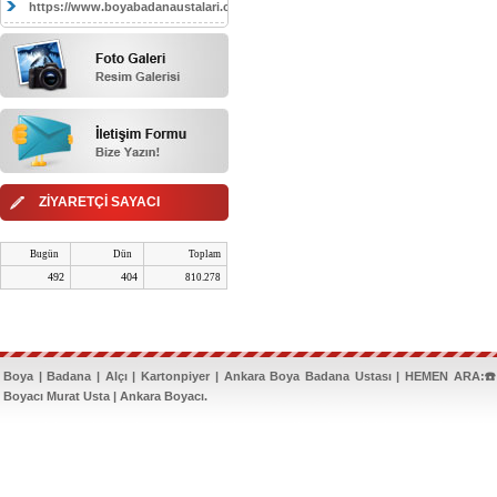
https://www.boyabadanaustalari.com/
ZİYARETÇİ SAYACI
Bugün
Dün
Toplam
492
404
810.278
Boya | Badana | Alçı | Kartonpiyer | Ankara Boya Badana Ustası | HEMEN ARA:☎️
Boyacı Murat Usta | Ankara Boyacı.