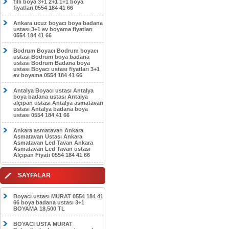
filli boya 3+1 2+1 1+1 boya
fiyatları 0554 184 41 66
Ankara ucuz boyacı boya badana
ustası 3+1 ev boyama fiyatları
0554 184 41 66
Bodrum Boyacı Bodrum boyacı
ustası Bodrum boya badana
ustası Bodrum Badana boya
ustası Boyacı ustası fiyatları 3+1
ev boyama 0554 184 41 66
Antalya Boyacı ustası Antalya
boya badana ustası Antalya
alçıpan ustası Antalya asmatavan
ustası Antalya badana boya
ustası 0554 184 41 66
Ankara asmatavan Ankara
Asmatavan Ustası Ankara
Asmatavan Led Tavan Ankara
Asmatavan Led Tavan ustası
Alçıpan Fiyatı 0554 184 41 66
SAYFALAR
Boyacı ustası MURAT 0554 184 41
66 boya badana ustası 3+1
BOYAMA 18,500 TL
BOYACI USTA MURAT