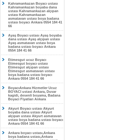
Kahramankazan Boyacı ustası
Kahramankazan boyaba dana
ustası Kahramankazan alçıpan
ustası Kahramankazan
asmatavan ustası boya badana
ustası boyacı Ankara 0554 184 41
66
Ayaş Boyacı ustası Ayaş boyaba
dana ustası Ayaş alçıpan ustası
Ayaş asmatavan ustası boya
badana ustası boyacı Ankara
0554 184 41 66
Etimesgut ucuz Boyacı
Etimesgut boyacı ustası
Etimesgut alçıpan ustası
Etimesgut asmatavan ustası
boya badana ustası boyacı
Ankara 0554 184 41 66
BoyacıAnkara Hizmetler Ucuz
BOYACI ustasi Ankara, Duvar
kagidi, desenli boyama, Badana
Boyaci Fiyatları Ankara
Akyurt Boyacı ustası Akyurt
boyaba dana ustası Akyurt
alçıpan ustası Akyurt asmatavan
ustası boya badana ustası boyacı
Ankara 0554 184 41 66
Ankara boyacı ustası,Ankara
boya badana ustası,Ankara