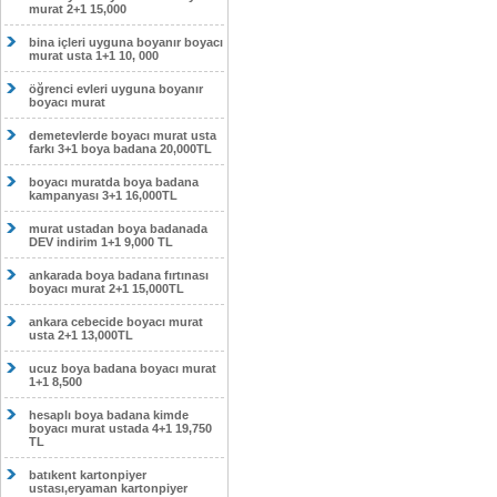
murat 2+1 15,000
bina içleri uyguna boyanır boyacı
murat usta 1+1 10, 000
öğrenci evleri uyguna boyanır
boyacı murat
demetevlerde boyacı murat usta
farkı 3+1 boya badana 20,000TL
boyacı muratda boya badana
kampanyası 3+1 16,000TL
murat ustadan boya badanada
DEV indirim 1+1 9,000 TL
ankarada boya badana fırtınası
boyacı murat 2+1 15,000TL
ankara cebecide boyacı murat
usta 2+1 13,000TL
ucuz boya badana boyacı murat
1+1 8,500
hesaplı boya badana kimde
boyacı murat ustada 4+1 19,750
TL
batıkent kartonpiyer
ustası,eryaman kartonpiyer