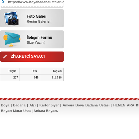
https://www.boyabadanaustalari.com/
ZİYARETÇİ SAYACI
Bugün
Dün
Toplam
227
348
811.510
Boya | Badana | Alçı | Kartonpiyer | Ankara Boya Badana Ustası | HEMEN ARA:☎️
Boyacı Murat Usta | Ankara Boyacı.