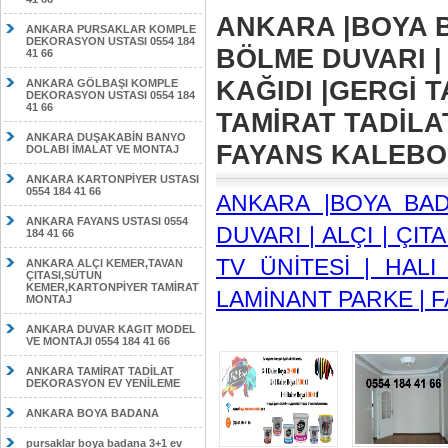
ANKARA |BOYA B
ANKARA PURSAKLAR KOMPLE
DEKORASYON USTASI 0554 184
BÖLME DUVARI | 
41 66
KAĞIDI |GERGİ T
ANKARA GÖLBAŞI KOMPLE
DEKORASYON USTASI 0554 184
41 66
TAMİRAT TADİLA
ANKARA DUŞAKABİN BANYO
FAYANS KALEBODU
DOLABI İMALAT VE MONTAJ
ANKARA KARTONPİYER USTASI
0554 184 41 66
ANKARA |BOYA BA
ANKARA FAYANS USTASI 0554
DUVARI | ALÇI | ÇIT
184 41 66
TV ÜNİTESİ | HALI
ANKARA ALÇI KEMER,TAVAN
ÇITASI,SÜTUN
KEMER,KARTONPİYER TAMİRAT
LAMİNANT PARKE | F
MONTAJ
ANKARA DUVAR KAGIT MODEL
VE MONTAJI 0554 184 41 66
ANKARA TAMİRAT TADİLAT
DEKORASYON EV YENİLEME
ANKARA BOYA BADANA
pursaklar boya badana 3+1 ev