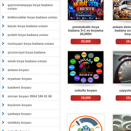
gaziosmanpaşa boya badana
ustası
kırkkonaklar boya badana ustası
kazan boya badana ustası
yenimahalle boya
ankara deme
badana 3+1 ev boyama
badana ust
20,000tl
boy
polatlı boya badana ustası
20,000
16,
tuzluçayır boya badana ustası
yüzüncüyıl boya badana
emek boya badana ustası
ankara boyacı
eryaman boyacı
batıkent boyacı
sokullu boyacı
çayyolu
sincan boyacı 0554 184 41 66
19,000
15,
keçiören boyacı
çankaya boyacı
ümitköy boyacı