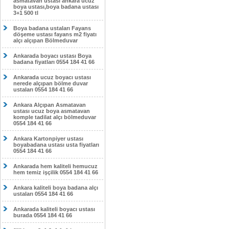
asmatavan ustası ankara ucuz
boya ustası,boya badana ustası
3+1 500 tl
Boya badana ustaları Fayans
döşeme ustası fayans m2 fiyatı
alçı alçıpan Bölmeduvar
Ankarada boyacı ustası Boya
badana fiyatları 0554 184 41 66
Ankarada ucuz boyacı ustası
nerede alçıpan bölme duvar
ustaları 0554 184 41 66
Ankara Alçıpan Asmatavan
ustası ucuz boya asmatavan
komple tadilat alçı bölmeduvar
0554 184 41 66
Ankara Kartonpiyer ustası
boyabadana ustası usta fiyatları
0554 184 41 66
Ankarada hem kaliteli hemucuz
hem temiz işçilik 0554 184 41 66
Ankara kaliteli boya badana alçı
ustaları 0554 184 41 66
Ankarada kaliteli boyacı ustası
burada 0554 184 41 66