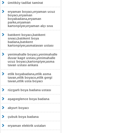
ümitköy tadilat tamirat
eryaman boyacı,eryaman ucuz
boyacı,eryaman
boyabadana,eryaman
parke,eryaman
kartonpiyer,eryaman alçı sıva
batıkent boyacı,batıkent
sıvacı,batıkent boya
badana,batıkent
kartonpiyer,asmatavan ustası
yenimahalle boyacı,yenimahalle
duvar kagıt ustası,yenimahalle
ucuz boyacı,kartonpiyer,asma
tavan ustası ankara
etlik boyabadana,etlik asma
tavan,etlik boyacıı,etlik gergi
tavan,etlik usta boyacı
rüzgarlı boya badana ustası
aşagıeglence boya badana
akyurt boyacı
çubuk boya badana
eryaman elektrik ustaları