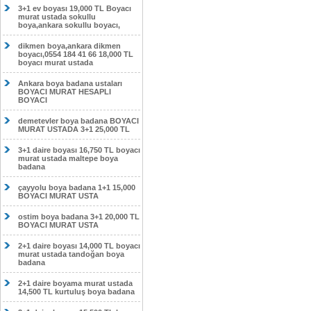
3+1 ev boyası 19,000 TL Boyacı
murat ustada sokullu
boya,ankara sokullu boyacı,
dikmen boya,ankara dikmen
boyacı,0554 184 41 66 18,000 TL
boyacı murat ustada
Ankara boya badana ustaları
BOYACI MURAT HESAPLI
BOYACI
demetevler boya badana BOYACI
MURAT USTADA 3+1 25,000 TL
3+1 daire boyası 16,750 TL boyacı
murat ustada maltepe boya
badana
çayyolu boya badana 1+1 15,000
BOYACI MURAT USTA
ostim boya badana 3+1 20,000 TL
BOYACI MURAT USTA
2+1 daire boyası 14,000 TL boyacı
murat ustada tandoğan boya
badana
2+1 daire boyama murat ustada
14,500 TL kurtuluş boya badana