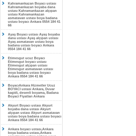
Kahramankazan Boyacı ustası
Kahramankazan boyaba dana
ustası Kahramankazan alçıpan
ustası Kahramankazan
asmatavan ustası boya badana
ustası boyacı Ankara 0554 184 41
66
Ayaş Boyacı ustası Ayaş boyaba
dana ustası Ayaş alçıpan ustası
Ayaş asmatavan ustası boya
badana ustası boyacı Ankara
0554 184 41 66
Etimesgut ucuz Boyacı
Etimesgut boyacı ustası
Etimesgut alçıpan ustası
Etimesgut asmatavan ustası
boya badana ustası boyacı
Ankara 0554 184 41 66
BoyacıAnkara Hizmetler Ucuz
BOYACI ustasi Ankara, Duvar
kagidi, desenli boyama, Badana
Boyaci Fiyatları Ankara
Akyurt Boyacı ustası Akyurt
boyaba dana ustası Akyurt
alçıpan ustası Akyurt asmatavan
ustası boya badana ustası boyacı
Ankara 0554 184 41 66
Ankara boyacı ustası,Ankara
boya badana ustası,Ankara