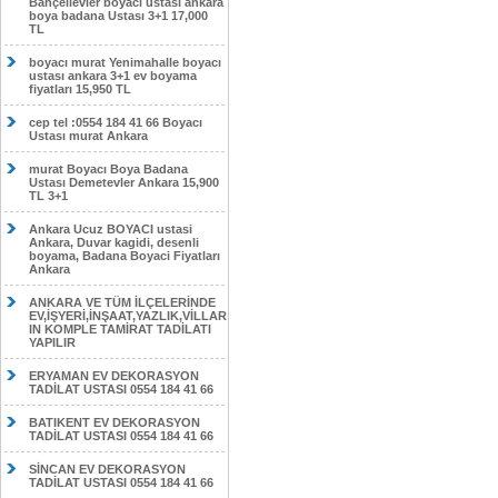
Bahçelievler boyacı ustası ankara
boya badana Ustası 3+1 17,000
TL
boyacı murat Yenimahalle boyacı
ustası ankara 3+1 ev boyama
fiyatları 15,950 TL
cep tel :0554 184 41 66 Boyacı
Ustası murat Ankara
murat Boyacı Boya Badana
Ustası Demetevler Ankara 15,900
TL 3+1
Ankara Ucuz BOYACI ustasi
Ankara, Duvar kagidi, desenli
boyama, Badana Boyaci Fiyatları
Ankara
ANKARA VE TÜM İLÇELERİNDE
EV,İŞYERİ,İNŞAAT,YAZLIK,VİLLAR
IN KOMPLE TAMİRAT TADİLATI
YAPILIR
ERYAMAN EV DEKORASYON
TADİLAT USTASI 0554 184 41 66
BATIKENT EV DEKORASYON
TADİLAT USTASI 0554 184 41 66
SİNCAN EV DEKORASYON
TADİLAT USTASI 0554 184 41 66