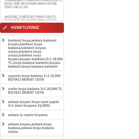
AKDERE DAİRE BOYAMA 1000TL
EV,İŞYERİ BOYA BADANA USTASI
0554 184 41 66
CEBECİ DAİRE BOYAMA 1000TL
EV,İŞYERİ BOYA BADANA USTASI
HİZMETLERİMİZ
0554 184 41 66
HASKÖY DAİRE BOYAMA 1000TL
batıkent boya,ankara batıkent
EV,İŞYERİ BOYA BADANA USTASI
boyacı,batıkent boya
0554 184 41 66
badana,batıkent boyacı
ustası,batıkent boya
GÖLBAŞI DAİRE BOYAMA 1000TL
ustası,batıkent ucuz
EV,İŞYERİ BOYA BADANA USTASI
boyacı,boyacı batıkent,3+1 18.500
0554 184 41 66
TL,boya badana batıkent,boyacı
batıkent,boya badana batıkent
SOKULLU DAİRE BOYAMA 1000TL
EV,İŞYERİ BOYA BADANA USTASI
çayyolu boya badana 1+1 15,000
0554 184 41 66
BOYACI MURAT USTA
ostim boya badana 3+1 20,000 TL
BOYACI MURAT USTA
ankara boyacı boya nasıl yapılır
3+1 daire boyama 15,000tl
ankara iç cephe boyama
ankara boyacı,ankara boya
badana,ankara boya badana
ustası