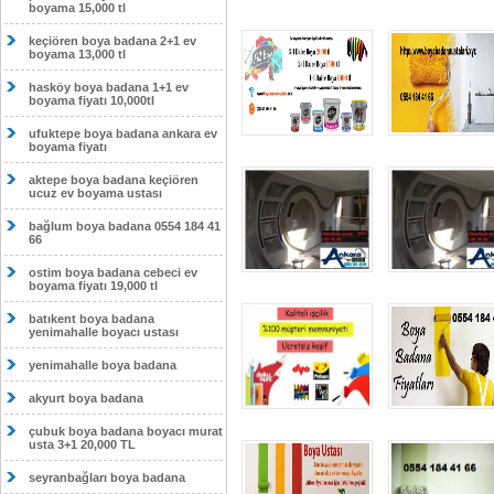
boyama 15,000 tl
keçiören boya badana 2+1 ev
boyama 13,000 tl
hasköy boya badana 1+1 ev
boyama fiyatı 10,000tl
ufuktepe boya badana ankara ev
boyama fiyatı
aktepe boya badana keçiören
ucuz ev boyama ustası
bağlum boya badana 0554 184 41
66
ostim boya badana cebeci ev
boyama fiyatı 19,000 tl
batıkent boya badana
yenimahalle boyacı ustası
yenimahalle boya badana
akyurt boya badana
çubuk boya badana boyacı murat
usta 3+1 20,000 TL
seyranbağları boya badana