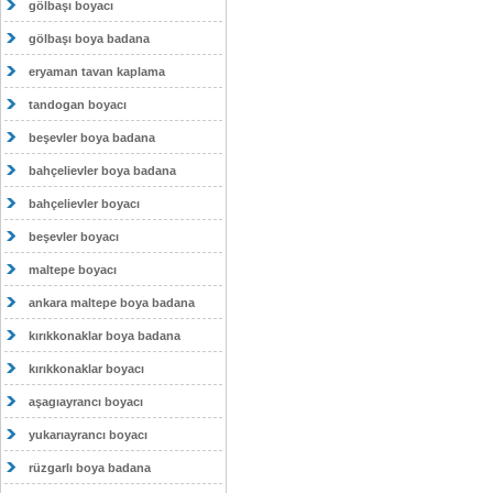
gölbaşı boyacı
gölbaşı boya badana
eryaman tavan kaplama
tandogan boyacı
beşevler boya badana
bahçelievler boya badana
bahçelievler boyacı
beşevler boyacı
maltepe boyacı
ankara maltepe boya badana
kırıkkonaklar boya badana
kırıkkonaklar boyacı
aşagıayrancı boyacı
yukarıayrancı boyacı
rüzgarlı boya badana