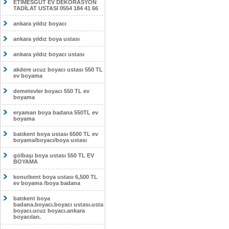
ETİMESĞUT EV DEKORASYON
TADİLAT USTASI 0554 184 41 66
ankara yıldız boyacı
ankara yıldız boya ustası
ankara yıldız boyacı ustası
akdere ucuz boyacı ustası 550 TL
ev boyama
demetevler boyacı 550 TL ev
boyama
eryaman boya badana 550TL ev
boyama
batıkent boya ustası 6500 TL ev
boyama/boyacı/boya ustası
gölbaşı boya ustası 550 TL EV
BOYAMA
konutkent boya ustası 6,500 TL
ev boyama /boya badana
batıkent boya
badana.boyacı.boyacı ustası.usta
boyacı.ucuz boyacı.ankara
boyacıları.