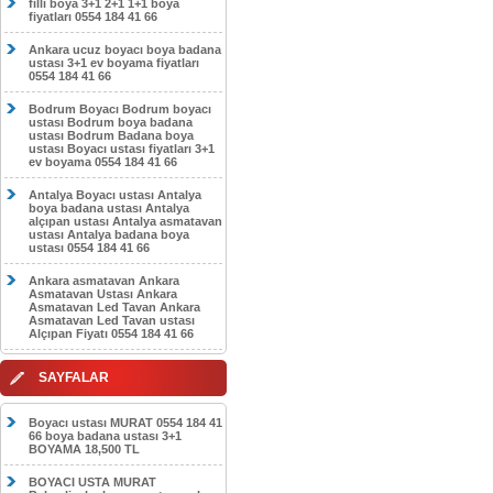
filli boya 3+1 2+1 1+1 boya
fiyatları 0554 184 41 66
Ankara ucuz boyacı boya badana
ustası 3+1 ev boyama fiyatları
0554 184 41 66
Bodrum Boyacı Bodrum boyacı
ustası Bodrum boya badana
ustası Bodrum Badana boya
ustası Boyacı ustası fiyatları 3+1
ev boyama 0554 184 41 66
Antalya Boyacı ustası Antalya
boya badana ustası Antalya
alçıpan ustası Antalya asmatavan
ustası Antalya badana boya
ustası 0554 184 41 66
Ankara asmatavan Ankara
Asmatavan Ustası Ankara
Asmatavan Led Tavan Ankara
Asmatavan Led Tavan ustası
Alçıpan Fiyatı 0554 184 41 66
SAYFALAR
Boyacı ustası MURAT 0554 184 41
66 boya badana ustası 3+1
BOYAMA 18,500 TL
BOYACI USTA MURAT