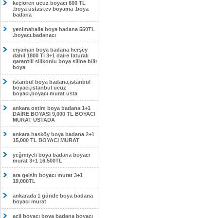
keçiören ucuz boyacı 600 TL
.boya ustası.ev boyama .boya
badana
yenimahalle boya badana 550TL
.boyacı.badanacı
eryaman boya badana herşey
dahil 1800 Tl 3+1 daire faturalı
garantili silikonlu boya siline bilir
boya
istanbul boya badana,istanbul
boyacı,istanbul ucuz
boyacı,boyacı murat usta
ankara ostim boya badana 1+1
DAİRE BOYASI 9,000 TL BOYACI
MURAT USTADA
ankara hasköy boya badana 2+1
15,000 TL BOYACI MURAT
yeğmiyeli boya badana boyacı
murat 3+1 16,500TL
ara gelsin boyacı murat 3+1
19,000TL
ankarada 1 günde boya badana
boyacı murat
acil boyacı boya badana boyacı