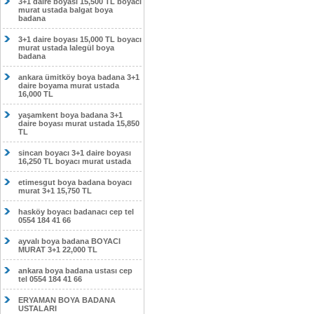
3+1 daire boyası 15,500 TL boyacı
murat ustada balgat boya
badana
3+1 daire boyası 15,000 TL boyacı
murat ustada lalegül boya
badana
ankara ümitköy boya badana 3+1
daire boyama murat ustada
16,000 TL
yaşamkent boya badana 3+1
daire boyası murat ustada 15,850
TL
sincan boyacı 3+1 daire boyası
16,250 TL boyacı murat ustada
etimesgut boya badana boyacı
murat 3+1 15,750 TL
hasköy boyacı badanacı cep tel
0554 184 41 66
ayvalı boya badana BOYACI
MURAT 3+1 22,000 TL
ankara boya badana ustası cep
tel 0554 184 41 66
ERYAMAN BOYA BADANA
USTALARI