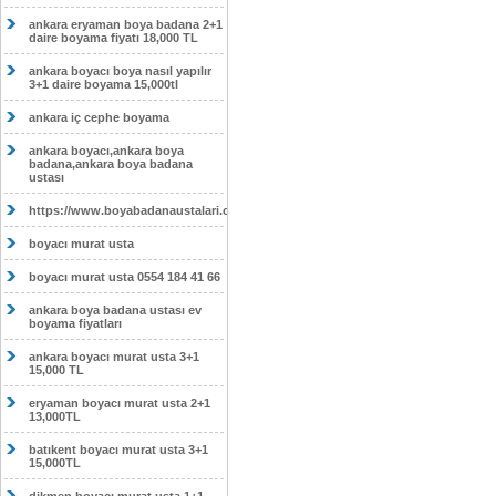
ankara eryaman boya badana 2+1
daire boyama fiyatı 18,000 TL
ankara boyacı boya nasıl yapılır
3+1 daire boyama 15,000tl
ankara iç cephe boyama
ankara boyacı,ankara boya
badana,ankara boya badana
ustası
https://www.boyabadanaustalari.com/
boyacı murat usta
boyacı murat usta 0554 184 41 66
ankara boya badana ustası ev
boyama fiyatları
ankara boyacı murat usta 3+1
15,000 TL
eryaman boyacı murat usta 2+1
13,000TL
batıkent boyacı murat usta 3+1
15,000TL