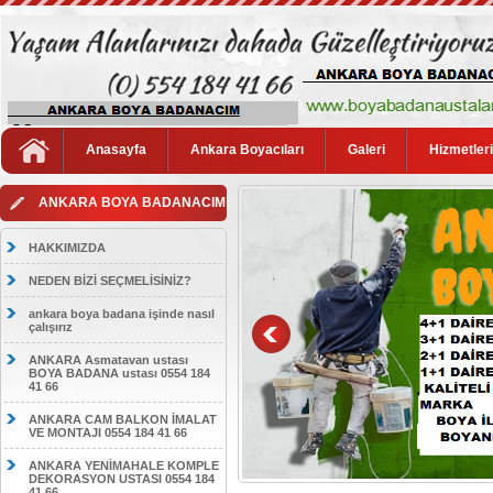
Anasayfa
Ankara Boyacıları
Galeri
Hizmetler
ANKARA BOYA BADANACIM
HAKKIMIZDA
NEDEN BİZİ SEÇMELİSİNİZ?
ankara boya badana işinde nasıl
çalışırız
ANKARA Asmatavan ustası
BOYA BADANA ustası 0554 184
41 66
ANKARA CAM BALKON İMALAT
VE MONTAJI 0554 184 41 66
ANKARA YENİMAHALE KOMPLE
DEKORASYON USTASI 0554 184
41 66