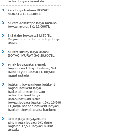
ustası,boyacı murat da
kars boya badana BOYACI
MURAT 3+1 19,500TL
ankara demirtepe boya badana
boyacı murat 3+1 19,000TL
3+1 daire boyama 18,850 TL
Boyaacı murat ta demirtepe boya
ustası
ankara kızılay boya ustası
BOYACI MURAT 3+1 19,800TL
emek boya,ankara emek
boyacı,emek boya badana, 3+1
daire boyası 19,500 TL boyacı
murat ustada
batıkent boya,ankara batıkent
boyacı,batıkent boya
badana,batıkent boyacı
ustası,batıkent boya
ustası,batıkent ucuz
boyacı,boyacı batıkent,3+1 18.500
TL,boya badana batıkent,boyacı
batıkent,boya badana batıkent
abidinpaşa boya,ankara
abidinpaşa boyacı 3+1 daire
boyama 17,500 boyacı murat
ustada