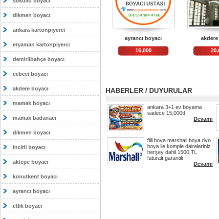
sokullu boyacı
dikmen boyacı
ankara kartonpiyerci
ayrancı boyacı
akdere
eryaman kartonpiyerci
16,000
20,
demirlibahçe boyacı
cebeci boyacı
akdere boyacı
HABERLER / DUYURULAR
mamak boyacı
ankara 3+1 ev boyama
sadece 15,000tl
mamak badanacı
Devamı
dikmen boyacı
filli boya marshall boya dyo
boya ile komple daireleriniz
incirli boyacı
herşey dahil 1500 TL
faturalı garantili
aktepe boyacı
Devamı
konutkent boyacı
ayrancı boyacı
etlik boyacı