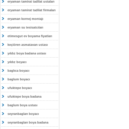
eryaman tamirat tadilat ustaları
eryaman tamirat tadilat firmaları
eryaman kornej montajı
eryaman su tesisatcıları
etimesgut ev boyama fiyatları
keçiören asmatavan ustası
yıldız boya badana ustası
yıldız boyacı
baglıca boyacı
baglum boyacı
ufuktepe boyacı
ufuktepe boya badana
baglum boya ustası
seyranbagları boyacı
seyranbagları boya badana