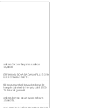
ankara 3+1 ev boyama sadece
15,000tl
ERYAMAN BOYA BADANA FİLLİ BOYA
İLE BOYAMA 1500 TL
filli boya marshall boya dyo boya ile
komple daireleriniz herşey dahil 1500
TL faturalı garantili
ankara boyacı ucuz oyacı ankara
15.000TL
YAŞAMKENT DAİRE BOYAMA 1000TL
EV,İŞYERİ BOYA BADANA USTASI
0554 184 41 66