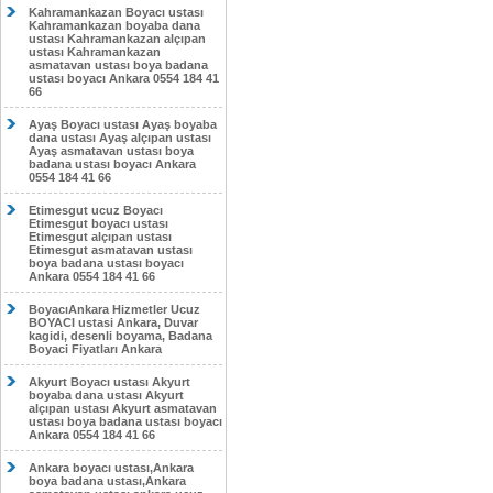
Kahramankazan Boyacı ustası
Kahramankazan boyaba dana
ustası Kahramankazan alçıpan
ustası Kahramankazan
asmatavan ustası boya badana
ustası boyacı Ankara 0554 184 41
66
Ayaş Boyacı ustası Ayaş boyaba
dana ustası Ayaş alçıpan ustası
Ayaş asmatavan ustası boya
badana ustası boyacı Ankara
0554 184 41 66
Etimesgut ucuz Boyacı
Etimesgut boyacı ustası
Etimesgut alçıpan ustası
Etimesgut asmatavan ustası
boya badana ustası boyacı
Ankara 0554 184 41 66
BoyacıAnkara Hizmetler Ucuz
BOYACI ustasi Ankara, Duvar
kagidi, desenli boyama, Badana
Boyaci Fiyatları Ankara
Akyurt Boyacı ustası Akyurt
boyaba dana ustası Akyurt
alçıpan ustası Akyurt asmatavan
ustası boya badana ustası boyacı
Ankara 0554 184 41 66
Ankara boyacı ustası,Ankara
boya badana ustası,Ankara