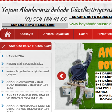
Anasayfa
Ankara Boyacıları
Galeri
Hizmetler
ANKARA BOYA BADANACIM
HAKKIMIZDA
NEDEN BİZİ SEÇMELİSİNİZ?
ankara boya badana işinde nasıl
çalışırız
ANKARA Asmatavan ustası
BOYA BADANA ustası 0554 184
41 66
ANKARA CAM BALKON İMALAT
VE MONTAJI 0554 184 41 66
ANKARA YENİMAHALE KOMPLE
DEKORASYON USTASI 0554 184
41 66