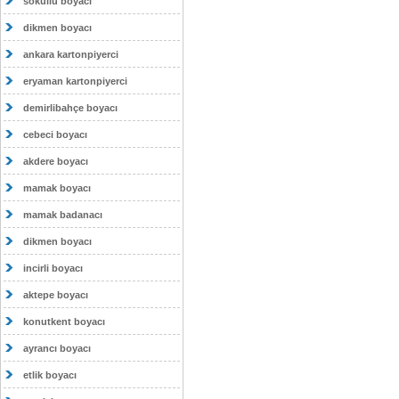
sokullu boyacı
dikmen boyacı
ankara kartonpiyerci
eryaman kartonpiyerci
demirlibahçe boyacı
cebeci boyacı
akdere boyacı
mamak boyacı
mamak badanacı
dikmen boyacı
incirli boyacı
aktepe boyacı
konutkent boyacı
ayrancı boyacı
etlik boyacı