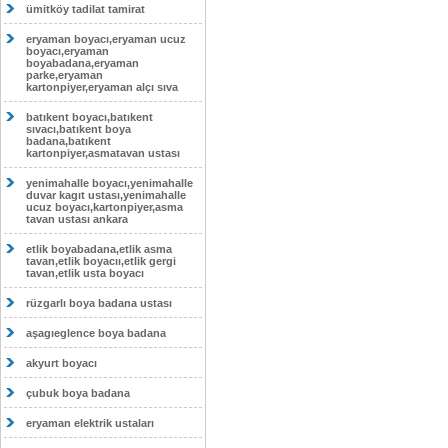
ümitköy tadilat tamirat
eryaman boyacı,eryaman ucuz
boyacı,eryaman
boyabadana,eryaman
parke,eryaman
kartonpiyer,eryaman alçı sıva
batıkent boyacı,batıkent
sıvacı,batıkent boya
badana,batıkent
kartonpiyer,asmatavan ustası
yenimahalle boyacı,yenimahalle
duvar kagıt ustası,yenimahalle
ucuz boyacı,kartonpiyer,asma
tavan ustası ankara
etlik boyabadana,etlik asma
tavan,etlik boyacıı,etlik gergi
tavan,etlik usta boyacı
rüzgarlı boya badana ustası
aşagıeglence boya badana
akyurt boyacı
çubuk boya badana
eryaman elektrik ustaları