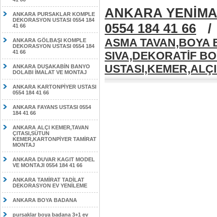
ANKARA YENİMA
ANKARA PURSAKLAR KOMPLE
DEKORASYON USTASI 0554 184
0554 184 41 66
41 66
ASMA TAVAN,BOYA B
ANKARA GÖLBAŞI KOMPLE
DEKORASYON USTASI 0554 184
41 66
SIVA,DEKORATİF B
USTASI,KEMER,ALÇIP
ANKARA DUŞAKABİN BANYO
DOLABI İMALAT VE MONTAJ
ANKARA KARTONPİYER USTASI
0554 184 41 66
ANKARA FAYANS USTASI 0554
184 41 66
ANKARA ALÇI KEMER,TAVAN
ÇITASI,SÜTUN
KEMER,KARTONPİYER TAMİRAT
MONTAJ
ANKARA DUVAR KAGIT MODEL
VE MONTAJI 0554 184 41 66
ANKARA TAMİRAT TADİLAT
DEKORASYON EV YENİLEME
ANKARA BOYA BADANA
pursaklar boya badana 3+1 ev