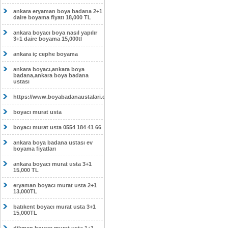
ankara eryaman boya badana 2+1
daire boyama fiyatı 18,000 TL
ankara boyacı boya nasıl yapılır
3+1 daire boyama 15,000tl
ankara iç cephe boyama
ankara boyacı,ankara boya
badana,ankara boya badana
ustası
https://www.boyabadanaustalari.com/
boyacı murat usta
boyacı murat usta 0554 184 41 66
ankara boya badana ustası ev
boyama fiyatları
ankara boyacı murat usta 3+1
15,000 TL
eryaman boyacı murat usta 2+1
13,000TL
batıkent boyacı murat usta 3+1
15,000TL