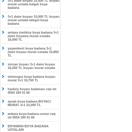
3+1 daire boyası 15,500 TL boyacı
murat ustada balgat boya
badana
3+1 daire boyası 15,000 TL boyacı
murat ustada lalegül boya
badana
ankara ümitköy boya badana 3+1
daire boyama murat ustada
16,000 TL
yaşamkent boya badana 3+1
daire boyası murat ustada 15,850
TL
sincan boyacı 3+1 daire boyası
16,250 TL boyacı murat ustada
etimesgut boya badana boyacı
murat 3+1 15,750 TL
hasköy boyacı badanacı cep tel
0554 184 41 66
ayvalı boya badana BOYACI
MURAT 3+1 22,000 TL
ankara boya badana ustası cep
tel 0554 184 41 66
ERYAMAN BOYA BADANA
USTALARI