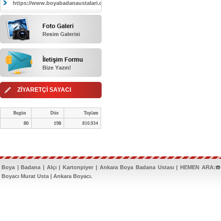
https://www.boyabadanaustalari.com/
ZİYARETÇİ SAYACI
Bugün
Dün
Toplam
80
198
810.934
Boya | Badana | Alçı | Kartonpiyer | Ankara Boya Badana Ustası | HEMEN ARA:☎️
Boyacı Murat Usta | Ankara Boyacı.