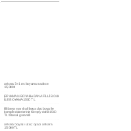
ankara 3+1 ev boyama sadece
15,000tl
ERYAMAN BOYA BADANA FİLLİ BOYA
İLE BOYAMA 1500 TL
filli boya marshall boya dyo boya ile
komple daireleriniz herşey dahil 1500
TL faturalı garantili
ankara boyacı ucuz oyacı ankara
15.000TL
YAŞAMKENT DAİRE BOYAMA 1000TL
EV,İŞYERİ BOYA BADANA USTASI