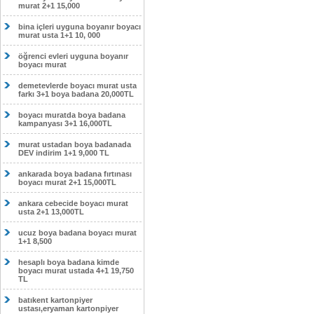
murat 2+1 15,000
bina içleri uyguna boyanır boyacı
murat usta 1+1 10, 000
öğrenci evleri uyguna boyanır
boyacı murat
demetevlerde boyacı murat usta
farkı 3+1 boya badana 20,000TL
boyacı muratda boya badana
kampanyası 3+1 16,000TL
murat ustadan boya badanada
DEV indirim 1+1 9,000 TL
ankarada boya badana fırtınası
boyacı murat 2+1 15,000TL
ankara cebecide boyacı murat
usta 2+1 13,000TL
ucuz boya badana boyacı murat
1+1 8,500
hesaplı boya badana kimde
boyacı murat ustada 4+1 19,750
TL
batıkent kartonpiyer
ustası,eryaman kartonpiyer