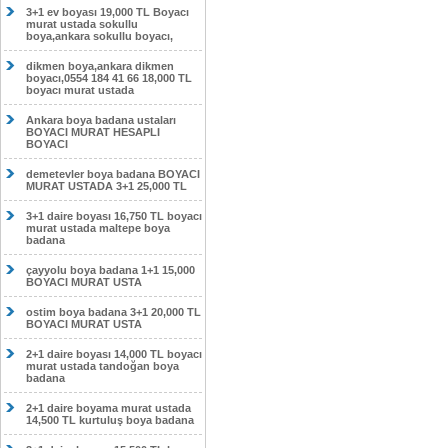
3+1 ev boyası 19,000 TL Boyacı
murat ustada sokullu
boya,ankara sokullu boyacı,
dikmen boya,ankara dikmen
boyacı,0554 184 41 66 18,000 TL
boyacı murat ustada
Ankara boya badana ustaları
BOYACI MURAT HESAPLI
BOYACI
demetevler boya badana BOYACI
MURAT USTADA 3+1 25,000 TL
3+1 daire boyası 16,750 TL boyacı
murat ustada maltepe boya
badana
çayyolu boya badana 1+1 15,000
BOYACI MURAT USTA
ostim boya badana 3+1 20,000 TL
BOYACI MURAT USTA
2+1 daire boyası 14,000 TL boyacı
murat ustada tandoğan boya
badana
2+1 daire boyama murat ustada
14,500 TL kurtuluş boya badana