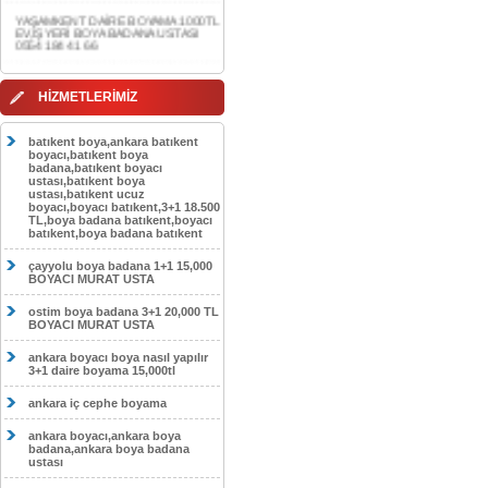
0554 184 41 66
AKDERE DAİRE BOYAMA 1000TL
EV,İŞYERİ BOYA BADANA USTASI
0554 184 41 66
HİZMETLERİMİZ
CEBECİ DAİRE BOYAMA 1000TL
EV,İŞYERİ BOYA BADANA USTASI
0554 184 41 66
batıkent boya,ankara batıkent
boyacı,batıkent boya
HASKÖY DAİRE BOYAMA 1000TL
badana,batıkent boyacı
EV,İŞYERİ BOYA BADANA USTASI
ustası,batıkent boya
0554 184 41 66
ustası,batıkent ucuz
boyacı,boyacı batıkent,3+1 18.500
GÖLBAŞI DAİRE BOYAMA 1000TL
TL,boya badana batıkent,boyacı
EV,İŞYERİ BOYA BADANA USTASI
batıkent,boya badana batıkent
0554 184 41 66
çayyolu boya badana 1+1 15,000
SOKULLU DAİRE BOYAMA 1000TL
BOYACI MURAT USTA
EV,İŞYERİ BOYA BADANA USTASI
0554 184 41 66
ostim boya badana 3+1 20,000 TL
BOYACI MURAT USTA
ankara boyacı boya nasıl yapılır
3+1 daire boyama 15,000tl
ankara iç cephe boyama
ankara boyacı,ankara boya
badana,ankara boya badana
ustası