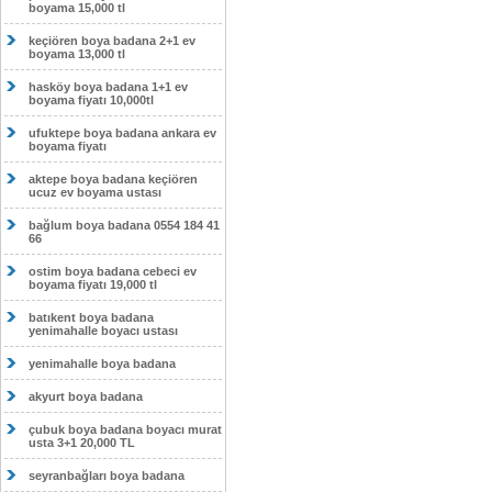
boyama 15,000 tl
keçiören boya badana 2+1 ev
boyama 13,000 tl
hasköy boya badana 1+1 ev
boyama fiyatı 10,000tl
ufuktepe boya badana ankara ev
boyama fiyatı
aktepe boya badana keçiören
ucuz ev boyama ustası
bağlum boya badana 0554 184 41
66
ostim boya badana cebeci ev
boyama fiyatı 19,000 tl
batıkent boya badana
yenimahalle boyacı ustası
yenimahalle boya badana
akyurt boya badana
çubuk boya badana boyacı murat
usta 3+1 20,000 TL
seyranbağları boya badana