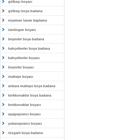
gölbaşı boyacı
gölbaşı boya badana
eryaman tavan kaplama
tandogan boyacı
beşevler boya badana
bahçelievler boya badana
bahçelievler boyacı
beşevler boyacı
maltepe boyacı
ankara maltepe boya badana
kırıkkonaklar boya badana
kırıkkonaklar boyacı
aşagıayrancı boyacı
yukarıayrancı boyacı
rüzgarlı boya badana