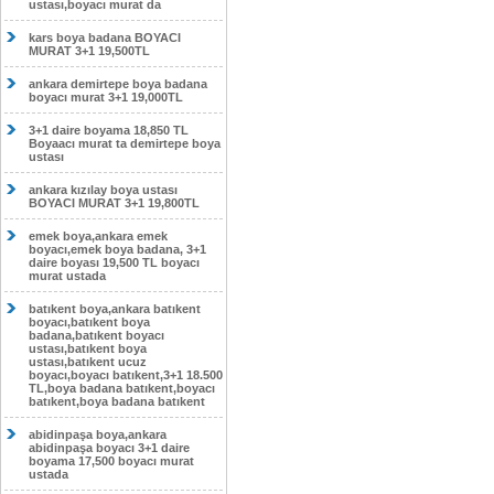
ustası,boyacı murat da
kars boya badana BOYACI
MURAT 3+1 19,500TL
ankara demirtepe boya badana
boyacı murat 3+1 19,000TL
3+1 daire boyama 18,850 TL
Boyaacı murat ta demirtepe boya
ustası
ankara kızılay boya ustası
BOYACI MURAT 3+1 19,800TL
emek boya,ankara emek
boyacı,emek boya badana, 3+1
daire boyası 19,500 TL boyacı
murat ustada
batıkent boya,ankara batıkent
boyacı,batıkent boya
badana,batıkent boyacı
ustası,batıkent boya
ustası,batıkent ucuz
boyacı,boyacı batıkent,3+1 18.500
TL,boya badana batıkent,boyacı
batıkent,boya badana batıkent
abidinpaşa boya,ankara
abidinpaşa boyacı 3+1 daire
boyama 17,500 boyacı murat
ustada