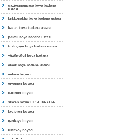
gaziosmanpaşa boya badana
ustası
kırkkonaklar boya badana ustası
kazan boya badana ustası
polatlı boya badana ustası
tuzluçayır boya badana ustası
yüzüncüyıl boya badana
emek boya badana ustası
ankara boyacı
eryaman boyacı
batıkent boyacı
sincan boyacı 0554 184 41 66
keçiören boyacı
çankaya boyacı
ümitköy boyacı