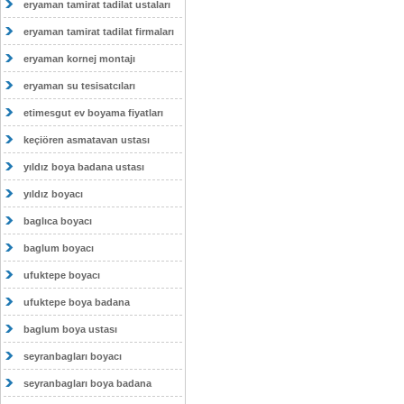
eryaman tamirat tadilat ustaları
eryaman tamirat tadilat firmaları
eryaman kornej montajı
eryaman su tesisatcıları
etimesgut ev boyama fiyatları
keçiören asmatavan ustası
yıldız boya badana ustası
yıldız boyacı
baglıca boyacı
baglum boyacı
ufuktepe boyacı
ufuktepe boya badana
baglum boya ustası
seyranbagları boyacı
seyranbagları boya badana