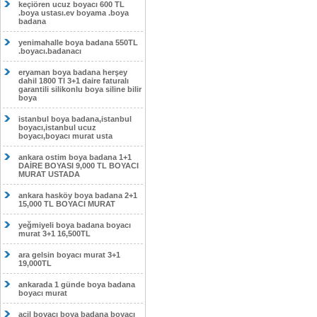
keçiören ucuz boyacı 600 TL
.boya ustası.ev boyama .boya
badana
yenimahalle boya badana 550TL
.boyacı.badanacı
eryaman boya badana herşey
dahil 1800 Tl 3+1 daire faturalı
garantili silikonlu boya siline bilir
boya
istanbul boya badana,istanbul
boyacı,istanbul ucuz
boyacı,boyacı murat usta
ankara ostim boya badana 1+1
DAİRE BOYASI 9,000 TL BOYACI
MURAT USTADA
ankara hasköy boya badana 2+1
15,000 TL BOYACI MURAT
yeğmiyeli boya badana boyacı
murat 3+1 16,500TL
ara gelsin boyacı murat 3+1
19,000TL
ankarada 1 günde boya badana
boyacı murat
acil boyacı boya badana boyacı