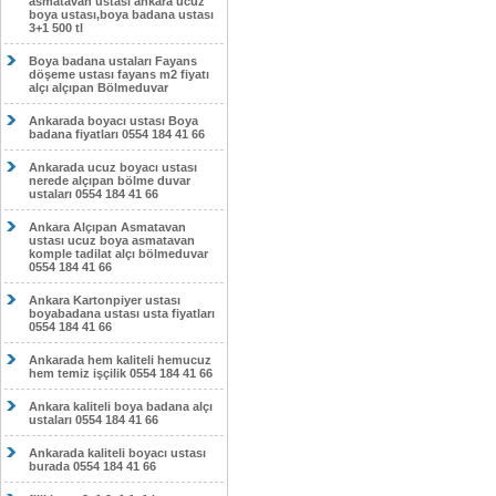
asmatavan ustası ankara ucuz
boya ustası,boya badana ustası
3+1 500 tl
Boya badana ustaları Fayans
döşeme ustası fayans m2 fiyatı
alçı alçıpan Bölmeduvar
Ankarada boyacı ustası Boya
badana fiyatları 0554 184 41 66
Ankarada ucuz boyacı ustası
nerede alçıpan bölme duvar
ustaları 0554 184 41 66
Ankara Alçıpan Asmatavan
ustası ucuz boya asmatavan
komple tadilat alçı bölmeduvar
0554 184 41 66
Ankara Kartonpiyer ustası
boyabadana ustası usta fiyatları
0554 184 41 66
Ankarada hem kaliteli hemucuz
hem temiz işçilik 0554 184 41 66
Ankara kaliteli boya badana alçı
ustaları 0554 184 41 66
Ankarada kaliteli boyacı ustası
burada 0554 184 41 66