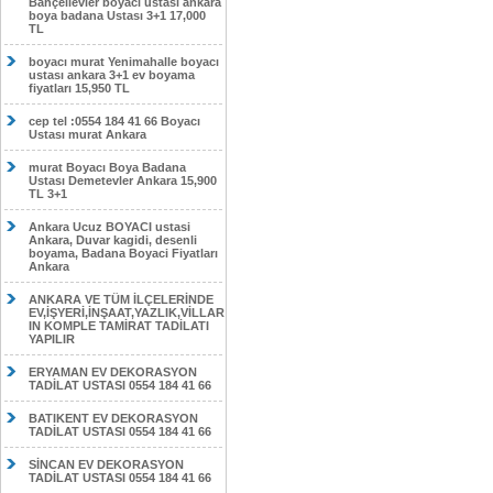
Bahçelievler boyacı ustası ankara
boya badana Ustası 3+1 17,000
TL
boyacı murat Yenimahalle boyacı
ustası ankara 3+1 ev boyama
fiyatları 15,950 TL
cep tel :0554 184 41 66 Boyacı
Ustası murat Ankara
murat Boyacı Boya Badana
Ustası Demetevler Ankara 15,900
TL 3+1
Ankara Ucuz BOYACI ustasi
Ankara, Duvar kagidi, desenli
boyama, Badana Boyaci Fiyatları
Ankara
ANKARA VE TÜM İLÇELERİNDE
EV,İŞYERİ,İNŞAAT,YAZLIK,VİLLAR
IN KOMPLE TAMİRAT TADİLATI
YAPILIR
ERYAMAN EV DEKORASYON
TADİLAT USTASI 0554 184 41 66
BATIKENT EV DEKORASYON
TADİLAT USTASI 0554 184 41 66
SİNCAN EV DEKORASYON
TADİLAT USTASI 0554 184 41 66