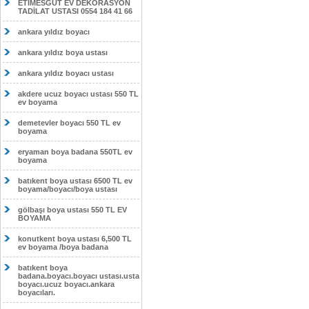
ETİMESĞUT EV DEKORASYON
TADİLAT USTASI 0554 184 41 66
ankara yıldız boyacı
ankara yıldız boya ustası
ankara yıldız boyacı ustası
akdere ucuz boyacı ustası 550 TL
ev boyama
demetevler boyacı 550 TL ev
boyama
eryaman boya badana 550TL ev
boyama
batıkent boya ustası 6500 TL ev
boyama/boyacı/boya ustası
gölbaşı boya ustası 550 TL EV
BOYAMA
konutkent boya ustası 6,500 TL
ev boyama /boya badana
batıkent boya
badana.boyacı.boyacı ustası.usta
boyacı.ucuz boyacı.ankara
boyacıları.