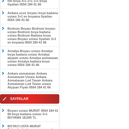
filli boya 3+1 2+1 1+1 boya
fiyatları 0554 184 41 66
Ankara ucuz boyacı boya badana
ustası 3+1 ev boyama fiyatları
0554 184 41 66
Bodrum Boyacı Bodrum boyacı
ustası Bodrum boya badana
ustası Bodrum Badana boya
ustası Boyacı ustası fiyatları 3+1
ev boyama 0554 184 41 66
Antalya Boyacı ustası Antalya
boya badana ustası Antalya
alçıpan ustası Antalya asmatavan
ustası Antalya badana boya
ustası 0554 184 41 66
Ankara asmatavan Ankara
Asmatavan Ustası Ankara
Asmatavan Led Tavan Ankara
Asmatavan Led Tavan ustası
Alçıpan Fiyatı 0554 184 41 66
SAYFALAR
Boyacı ustası MURAT 0554 184 41
66 boya badana ustası 3+1
BOYAMA 18,500 TL
BOYACI USTA MURAT