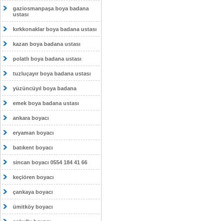
gaziosmanpaşa boya badana
ustası
kırkkonaklar boya badana ustası
kazan boya badana ustası
polatlı boya badana ustası
tuzluçayır boya badana ustası
yüzüncüyıl boya badana
emek boya badana ustası
ankara boyacı
eryaman boyacı
batıkent boyacı
sincan boyacı 0554 184 41 66
keçiören boyacı
çankaya boyacı
ümitköy boyacı