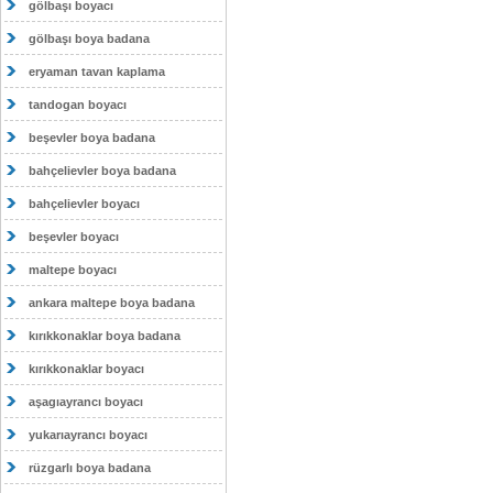
gölbaşı boyacı
gölbaşı boya badana
eryaman tavan kaplama
tandogan boyacı
beşevler boya badana
bahçelievler boya badana
bahçelievler boyacı
beşevler boyacı
maltepe boyacı
ankara maltepe boya badana
kırıkkonaklar boya badana
kırıkkonaklar boyacı
aşagıayrancı boyacı
yukarıayrancı boyacı
rüzgarlı boya badana