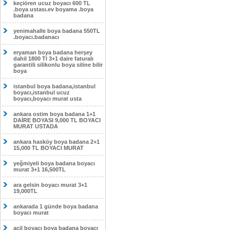
keçiören ucuz boyacı 600 TL
.boya ustası.ev boyama .boya
badana
yenimahalle boya badana 550TL
.boyacı.badanacı
eryaman boya badana herşey
dahil 1800 Tl 3+1 daire faturalı
garantili silikonlu boya siline bilir
boya
istanbul boya badana,istanbul
boyacı,istanbul ucuz
boyacı,boyacı murat usta
ankara ostim boya badana 1+1
DAİRE BOYASI 9,000 TL BOYACI
MURAT USTADA
ankara hasköy boya badana 2+1
15,000 TL BOYACI MURAT
yeğmiyeli boya badana boyacı
murat 3+1 16,500TL
ara gelsin boyacı murat 3+1
19,000TL
ankarada 1 günde boya badana
boyacı murat
acil boyacı boya badana boyacı