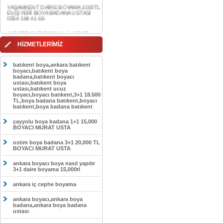
0554 184 41 66
AKDERE DAİRE BOYAMA 1000TL
EV,İŞYERİ BOYA BADANA USTASI
0554 184 41 66
CEBECİ DAİRE BOYAMA 1000TL
HİZMETLERİMİZ
EV,İŞYERİ BOYA BADANA USTASI
0554 184 41 66
batıkent boya,ankara batıkent
HASKÖY DAİRE BOYAMA 1000TL
boyacı,batıkent boya
EV,İŞYERİ BOYA BADANA USTASI
badana,batıkent boyacı
0554 184 41 66
ustası,batıkent boya
ustası,batıkent ucuz
boyacı,boyacı batıkent,3+1 18.500
GÖLBAŞI DAİRE BOYAMA 1000TL
TL,boya badana batıkent,boyacı
EV,İŞYERİ BOYA BADANA USTASI
batıkent,boya badana batıkent
0554 184 41 66
çayyolu boya badana 1+1 15,000
SOKULLU DAİRE BOYAMA 1000TL
BOYACI MURAT USTA
EV,İŞYERİ BOYA BADANA USTASI
0554 184 41 66
ostim boya badana 3+1 20,000 TL
BOYACI MURAT USTA
ankara boyacı boya nasıl yapılır
3+1 daire boyama 15,000tl
ankara iç cephe boyama
ankara boyacı,ankara boya
badana,ankara boya badana
ustası