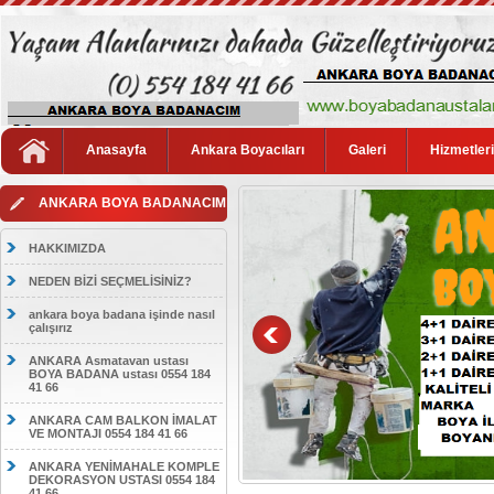
Anasayfa
Ankara Boyacıları
Galeri
Hizmetler
ANKARA BOYA BADANACIM
HAKKIMIZDA
NEDEN BİZİ SEÇMELİSİNİZ?
ankara boya badana işinde nasıl
çalışırız
ANKARA Asmatavan ustası
BOYA BADANA ustası 0554 184
41 66
ANKARA CAM BALKON İMALAT
VE MONTAJI 0554 184 41 66
ANKARA YENİMAHALE KOMPLE
DEKORASYON USTASI 0554 184
41 66