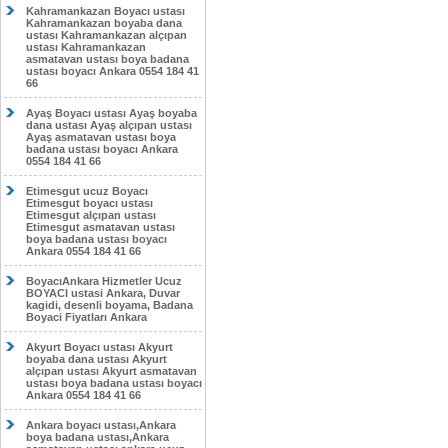
Kahramankazan Boyacı ustası
Kahramankazan boyaba dana
ustası Kahramankazan alçıpan
ustası Kahramankazan
asmatavan ustası boya badana
ustası boyacı Ankara 0554 184 41
66
Ayaş Boyacı ustası Ayaş boyaba
dana ustası Ayaş alçıpan ustası
Ayaş asmatavan ustası boya
badana ustası boyacı Ankara
0554 184 41 66
Etimesgut ucuz Boyacı
Etimesgut boyacı ustası
Etimesgut alçıpan ustası
Etimesgut asmatavan ustası
boya badana ustası boyacı
Ankara 0554 184 41 66
BoyacıAnkara Hizmetler Ucuz
BOYACI ustasi Ankara, Duvar
kagidi, desenli boyama, Badana
Boyaci Fiyatları Ankara
Akyurt Boyacı ustası Akyurt
boyaba dana ustası Akyurt
alçıpan ustası Akyurt asmatavan
ustası boya badana ustası boyacı
Ankara 0554 184 41 66
Ankara boyacı ustası,Ankara
boya badana ustası,Ankara