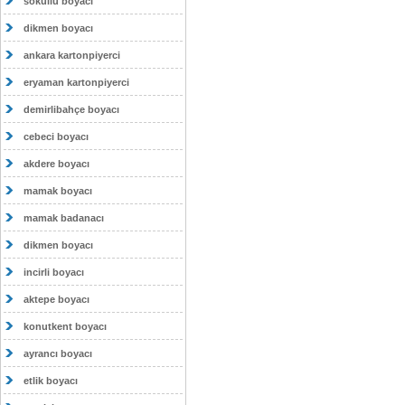
sokullu boyacı
dikmen boyacı
ankara kartonpiyerci
eryaman kartonpiyerci
demirlibahçe boyacı
cebeci boyacı
akdere boyacı
mamak boyacı
mamak badanacı
dikmen boyacı
incirli boyacı
aktepe boyacı
konutkent boyacı
ayrancı boyacı
etlik boyacı