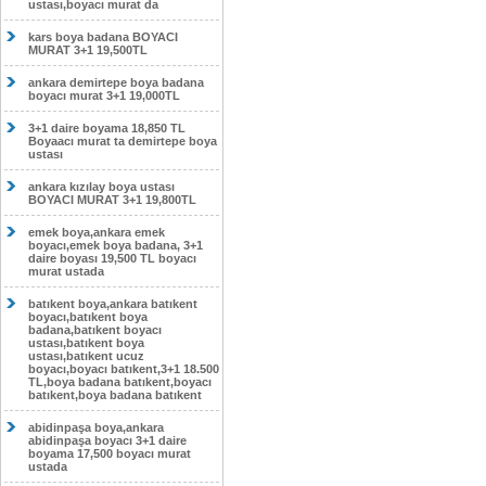
ustası,boyacı murat da
kars boya badana BOYACI
MURAT 3+1 19,500TL
ankara demirtepe boya badana
boyacı murat 3+1 19,000TL
3+1 daire boyama 18,850 TL
Boyaacı murat ta demirtepe boya
ustası
ankara kızılay boya ustası
BOYACI MURAT 3+1 19,800TL
emek boya,ankara emek
boyacı,emek boya badana, 3+1
daire boyası 19,500 TL boyacı
murat ustada
batıkent boya,ankara batıkent
boyacı,batıkent boya
badana,batıkent boyacı
ustası,batıkent boya
ustası,batıkent ucuz
boyacı,boyacı batıkent,3+1 18.500
TL,boya badana batıkent,boyacı
batıkent,boya badana batıkent
abidinpaşa boya,ankara
abidinpaşa boyacı 3+1 daire
boyama 17,500 boyacı murat
ustada