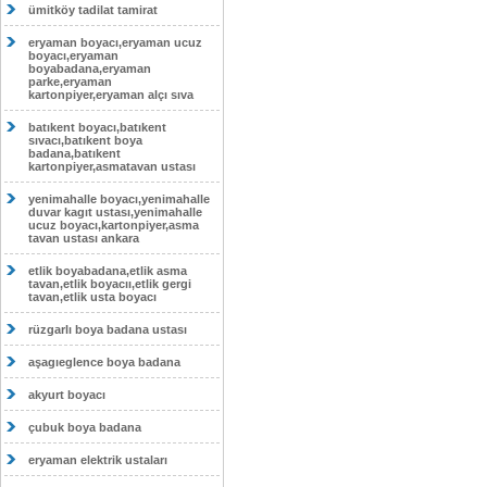
ümitköy tadilat tamirat
eryaman boyacı,eryaman ucuz
boyacı,eryaman
boyabadana,eryaman
parke,eryaman
kartonpiyer,eryaman alçı sıva
batıkent boyacı,batıkent
sıvacı,batıkent boya
badana,batıkent
kartonpiyer,asmatavan ustası
yenimahalle boyacı,yenimahalle
duvar kagıt ustası,yenimahalle
ucuz boyacı,kartonpiyer,asma
tavan ustası ankara
etlik boyabadana,etlik asma
tavan,etlik boyacıı,etlik gergi
tavan,etlik usta boyacı
rüzgarlı boya badana ustası
aşagıeglence boya badana
akyurt boyacı
çubuk boya badana
eryaman elektrik ustaları