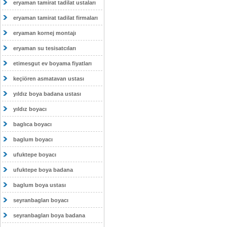
eryaman tamirat tadilat ustaları
eryaman tamirat tadilat firmaları
eryaman kornej montajı
eryaman su tesisatcıları
etimesgut ev boyama fiyatları
keçiören asmatavan ustası
yıldız boya badana ustası
yıldız boyacı
baglıca boyacı
baglum boyacı
ufuktepe boyacı
ufuktepe boya badana
baglum boya ustası
seyranbagları boyacı
seyranbagları boya badana