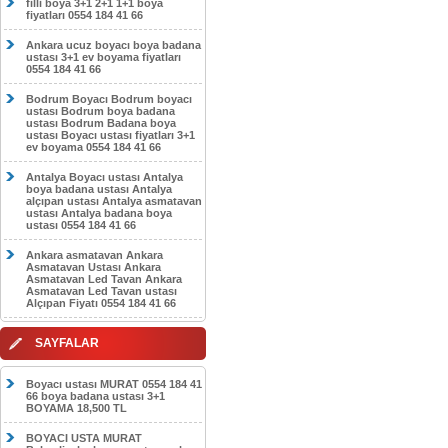
filli boya 3+1 2+1 1+1 boya
fiyatları 0554 184 41 66
Ankara ucuz boyacı boya badana
ustası 3+1 ev boyama fiyatları
0554 184 41 66
Bodrum Boyacı Bodrum boyacı
ustası Bodrum boya badana
ustası Bodrum Badana boya
ustası Boyacı ustası fiyatları 3+1
ev boyama 0554 184 41 66
Antalya Boyacı ustası Antalya
boya badana ustası Antalya
alçıpan ustası Antalya asmatavan
ustası Antalya badana boya
ustası 0554 184 41 66
Ankara asmatavan Ankara
Asmatavan Ustası Ankara
Asmatavan Led Tavan Ankara
Asmatavan Led Tavan ustası
Alçıpan Fiyatı 0554 184 41 66
SAYFALAR
Boyacı ustası MURAT 0554 184 41
66 boya badana ustası 3+1
BOYAMA 18,500 TL
BOYACI USTA MURAT