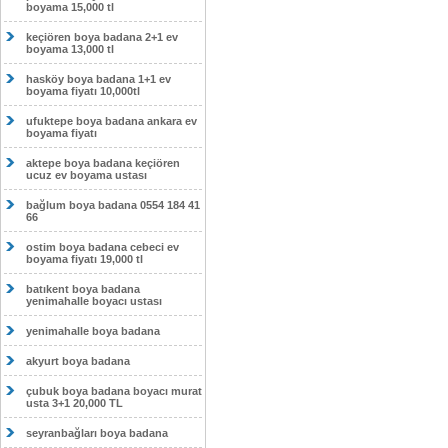
boyama 15,000 tl
keçiören boya badana 2+1 ev
boyama 13,000 tl
hasköy boya badana 1+1 ev
boyama fiyatı 10,000tl
ufuktepe boya badana ankara ev
boyama fiyatı
aktepe boya badana keçiören
ucuz ev boyama ustası
bağlum boya badana 0554 184 41
66
ostim boya badana cebeci ev
boyama fiyatı 19,000 tl
batıkent boya badana
yenimahalle boyacı ustası
yenimahalle boya badana
akyurt boya badana
çubuk boya badana boyacı murat
usta 3+1 20,000 TL
seyranbağları boya badana