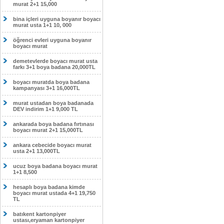
murat 2+1 15,000
bina içleri uyguna boyanır boyacı
murat usta 1+1 10, 000
öğrenci evleri uyguna boyanır
boyacı murat
demetevlerde boyacı murat usta
farkı 3+1 boya badana 20,000TL
boyacı muratda boya badana
kampanyası 3+1 16,000TL
murat ustadan boya badanada
DEV indirim 1+1 9,000 TL
ankarada boya badana fırtınası
boyacı murat 2+1 15,000TL
ankara cebecide boyacı murat
usta 2+1 13,000TL
ucuz boya badana boyacı murat
1+1 8,500
hesaplı boya badana kimde
boyacı murat ustada 4+1 19,750
TL
batıkent kartonpiyer
ustası,eryaman kartonpiyer