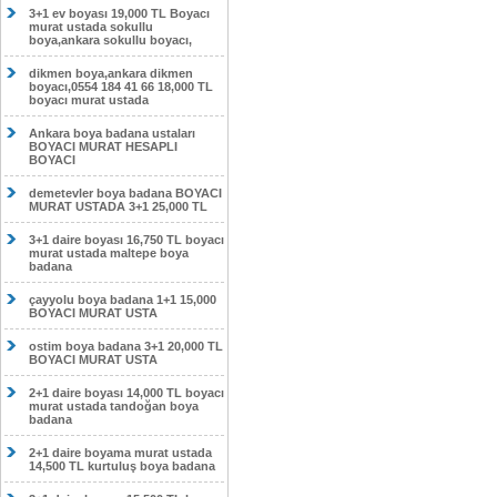
3+1 ev boyası 19,000 TL Boyacı
murat ustada sokullu
boya,ankara sokullu boyacı,
dikmen boya,ankara dikmen
boyacı,0554 184 41 66 18,000 TL
boyacı murat ustada
Ankara boya badana ustaları
BOYACI MURAT HESAPLI
BOYACI
demetevler boya badana BOYACI
MURAT USTADA 3+1 25,000 TL
3+1 daire boyası 16,750 TL boyacı
murat ustada maltepe boya
badana
çayyolu boya badana 1+1 15,000
BOYACI MURAT USTA
ostim boya badana 3+1 20,000 TL
BOYACI MURAT USTA
2+1 daire boyası 14,000 TL boyacı
murat ustada tandoğan boya
badana
2+1 daire boyama murat ustada
14,500 TL kurtuluş boya badana