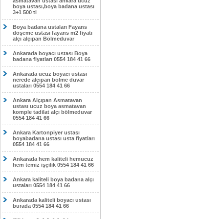
asmatavan ustası ankara ucuz
boya ustası,boya badana ustası
3+1 500 tl
Boya badana ustaları Fayans
döşeme ustası fayans m2 fiyatı
alçı alçıpan Bölmeduvar
Ankarada boyacı ustası Boya
badana fiyatları 0554 184 41 66
Ankarada ucuz boyacı ustası
nerede alçıpan bölme duvar
ustaları 0554 184 41 66
Ankara Alçıpan Asmatavan
ustası ucuz boya asmatavan
komple tadilat alçı bölmeduvar
0554 184 41 66
Ankara Kartonpiyer ustası
boyabadana ustası usta fiyatları
0554 184 41 66
Ankarada hem kaliteli hemucuz
hem temiz işçilik 0554 184 41 66
Ankara kaliteli boya badana alçı
ustaları 0554 184 41 66
Ankarada kaliteli boyacı ustası
burada 0554 184 41 66