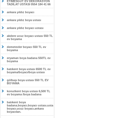
ETİMESĞUT EV DEKORASYON
TADİLAT USTASI 0554 184 41 66
ankara yıldız boyacı
ankara yıldız boya ustası
ankara yıldız boyacı ustası
akdere ucuz boyacı ustası 550 TL
ev boyama
demetevler boyacı 550 TL ev
boyama
eryaman boya badana 550TL ev
boyama
batıkent boya ustası 6500 TL ev
boyama/boyacı/boya ustası
gölbaşı boya ustası 550 TL EV
BOYAMA
konutkent boya ustası 6,500 TL
ev boyama /boya badana
batıkent boya
badana.boyacı.boyacı ustası.usta
boyacı.ucuz boyacı.ankara
boyacıları.