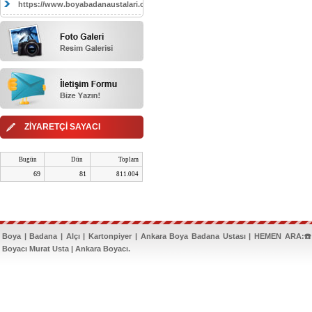
https://www.boyabadanaustalari.com/
ZİYARETÇİ SAYACI
Bugün
Dün
Toplam
69
81
811.004
Boya | Badana | Alçı | Kartonpiyer | Ankara Boya Badana Ustası | HEMEN ARA:☎️
Boyacı Murat Usta | Ankara Boyacı.