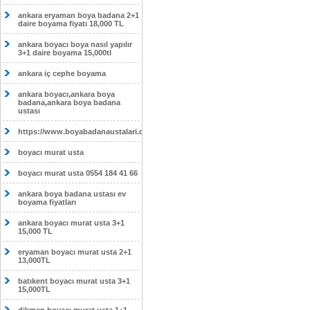
ankara eryaman boya badana 2+1
daire boyama fiyatı 18,000 TL
ankara boyacı boya nasıl yapılır
3+1 daire boyama 15,000tl
ankara iç cephe boyama
ankara boyacı,ankara boya
badana,ankara boya badana
ustası
https://www.boyabadanaustalari.com/
boyacı murat usta
boyacı murat usta 0554 184 41 66
ankara boya badana ustası ev
boyama fiyatları
ankara boyacı murat usta 3+1
15,000 TL
eryaman boyacı murat usta 2+1
13,000TL
batıkent boyacı murat usta 3+1
15,000TL