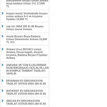
Bahçelievler boyacı ustası ankara
boya badana Ustası 3+1 17,000
TL
boyacı murat Yenimahalle boyacı
ustası ankara 3+1 ev boyama
fiyatları 15,950 TL
cep tel :0554 184 41 66 Boyacı
Ustası murat Ankara
murat Boyacı Boya Badana
Ustası Demetevler Ankara 15,900
TL 3+1
Ankara Ucuz BOYACI ustasi
Ankara, Duvar kagidi, desenli
boyama, Badana Boyaci Fiyatları
Ankara
ANKARA VE TÜM İLÇELERİNDE
EV,İŞYERİ,İNŞAAT,YAZLIK,VİLLAR
IN KOMPLE TAMİRAT TADİLATI
YAPILIR
ERYAMAN EV DEKORASYON
TADİLAT USTASI 0554 184 41 66
BATIKENT EV DEKORASYON
TADİLAT USTASI 0554 184 41 66
SİNCAN EV DEKORASYON
TADİLAT USTASI 0554 184 41 66