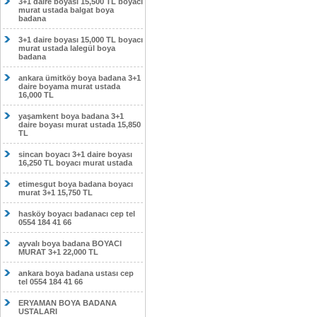
3+1 daire boyası 15,500 TL boyacı
murat ustada balgat boya
badana
3+1 daire boyası 15,000 TL boyacı
murat ustada lalegül boya
badana
ankara ümitköy boya badana 3+1
daire boyama murat ustada
16,000 TL
yaşamkent boya badana 3+1
daire boyası murat ustada 15,850
TL
sincan boyacı 3+1 daire boyası
16,250 TL boyacı murat ustada
etimesgut boya badana boyacı
murat 3+1 15,750 TL
hasköy boyacı badanacı cep tel
0554 184 41 66
ayvalı boya badana BOYACI
MURAT 3+1 22,000 TL
ankara boya badana ustası cep
tel 0554 184 41 66
ERYAMAN BOYA BADANA
USTALARI