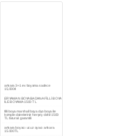
ankara 3+1 ev boyama sadece
15,000tl
ERYAMAN BOYA BADANA FİLLİ BOYA
İLE BOYAMA 1500 TL
filli boya marshall boya dyo boya ile
komple daireleriniz herşey dahil 1500
TL faturalı garantili
ankara boyacı ucuz oyacı ankara
15.000TL
YAŞAMKENT DAİRE BOYAMA 1000TL
EV,İŞYERİ BOYA BADANA USTASI