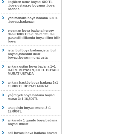
keçiören ucuz boyacı 600 TL
.boya ustası.ev boyama .boya
badana
yenimahalle boya badana 550TL
.boyacı.badanacı
eryaman boya badana herşey
dahil 1800 Tl 3+1 daire faturalı
garantili silikonlu boya siline bilir
boya
istanbul boya badana,istanbul
boyacı,istanbul ucuz
boyacı,boyacı murat usta
ankara ostim boya badana 1+1
DAİRE BOYASI 9,000 TL BOYACI
MURAT USTADA
ankara hasköy boya badana 2+1
15,000 TL BOYACI MURAT
yeğmiyeli boya badana boyacı
murat 3+1 16,500TL
ara gelsin boyacı murat 3+1
19,000TL
ankarada 1 günde boya badana
boyacı murat
acil boyacı boya badana boyacı