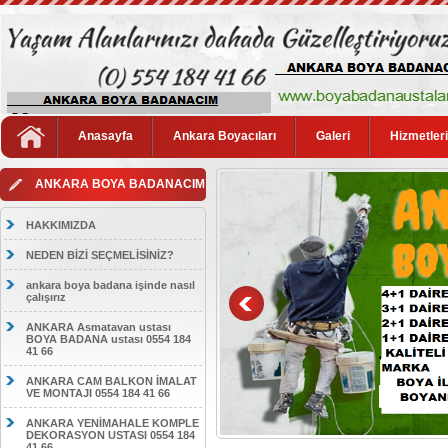
Anasayfa
Ankara Boyacıları
Galeri
Hizmetler
ANKARA BOYA BADANACIM
HAKKIMIZDA
NEDEN BİZİ SEÇMELİSİNİZ?
ankara boya badana işinde nasıl
çalışırız
ANKARA Asmatavan ustası
BOYA BADANA ustası 0554 184
41 66
ANKARA CAM BALKON İMALAT
VE MONTAJI 0554 184 41 66
ANKARA YENİMAHALE KOMPLE
DEKORASYON USTASI 0554 184
41 66