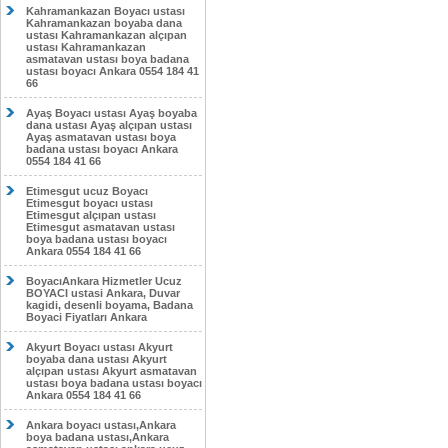
Kahramankazan Boyacı ustası
Kahramankazan boyaba dana
ustası Kahramankazan alçıpan
ustası Kahramankazan
asmatavan ustası boya badana
ustası boyacı Ankara 0554 184 41
66
Ayaş Boyacı ustası Ayaş boyaba
dana ustası Ayaş alçıpan ustası
Ayaş asmatavan ustası boya
badana ustası boyacı Ankara
0554 184 41 66
Etimesgut ucuz Boyacı
Etimesgut boyacı ustası
Etimesgut alçıpan ustası
Etimesgut asmatavan ustası
boya badana ustası boyacı
Ankara 0554 184 41 66
BoyacıAnkara Hizmetler Ucuz
BOYACI ustasi Ankara, Duvar
kagidi, desenli boyama, Badana
Boyaci Fiyatları Ankara
Akyurt Boyacı ustası Akyurt
boyaba dana ustası Akyurt
alçıpan ustası Akyurt asmatavan
ustası boya badana ustası boyacı
Ankara 0554 184 41 66
Ankara boyacı ustası,Ankara
boya badana ustası,Ankara