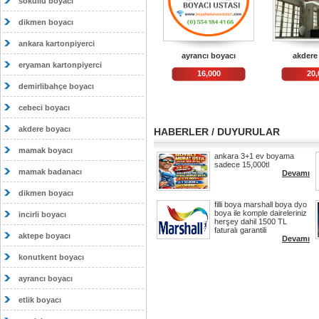
sokullu boyacı
dikmen boyacı
ankara kartonpiyerci
ayrancı boyacı
akdere
eryaman kartonpiyerci
16,000
20,
demirlibahçe boyacı
cebeci boyacı
akdere boyacı
HABERLER / DUYURULAR
mamak boyacı
ankara 3+1 ev boyama
sadece 15,000tl
mamak badanacı
Devamı
dikmen boyacı
filli boya marshall boya dyo
boya ile komple daireleriniz
incirli boyacı
herşey dahil 1500 TL
faturalı garantili
aktepe boyacı
Devamı
konutkent boyacı
ayrancı boyacı
etlik boyacı