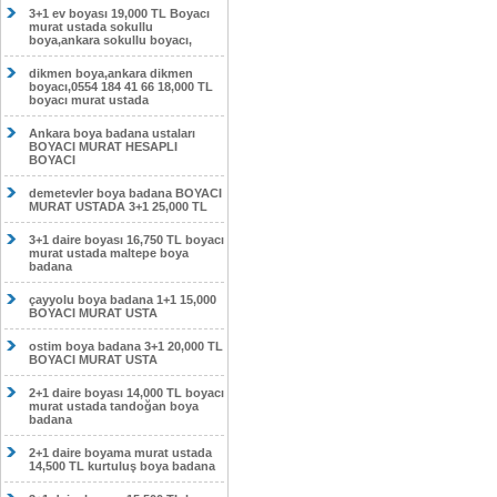
3+1 ev boyası 19,000 TL Boyacı
murat ustada sokullu
boya,ankara sokullu boyacı,
dikmen boya,ankara dikmen
boyacı,0554 184 41 66 18,000 TL
boyacı murat ustada
Ankara boya badana ustaları
BOYACI MURAT HESAPLI
BOYACI
demetevler boya badana BOYACI
MURAT USTADA 3+1 25,000 TL
3+1 daire boyası 16,750 TL boyacı
murat ustada maltepe boya
badana
çayyolu boya badana 1+1 15,000
BOYACI MURAT USTA
ostim boya badana 3+1 20,000 TL
BOYACI MURAT USTA
2+1 daire boyası 14,000 TL boyacı
murat ustada tandoğan boya
badana
2+1 daire boyama murat ustada
14,500 TL kurtuluş boya badana