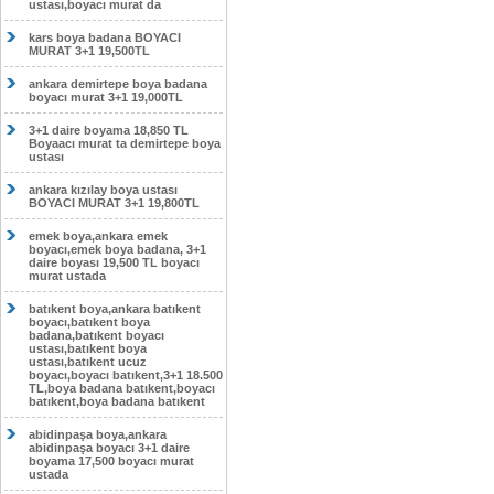
ustası,boyacı murat da
kars boya badana BOYACI
MURAT 3+1 19,500TL
ankara demirtepe boya badana
boyacı murat 3+1 19,000TL
3+1 daire boyama 18,850 TL
Boyaacı murat ta demirtepe boya
ustası
ankara kızılay boya ustası
BOYACI MURAT 3+1 19,800TL
emek boya,ankara emek
boyacı,emek boya badana, 3+1
daire boyası 19,500 TL boyacı
murat ustada
batıkent boya,ankara batıkent
boyacı,batıkent boya
badana,batıkent boyacı
ustası,batıkent boya
ustası,batıkent ucuz
boyacı,boyacı batıkent,3+1 18.500
TL,boya badana batıkent,boyacı
batıkent,boya badana batıkent
abidinpaşa boya,ankara
abidinpaşa boyacı 3+1 daire
boyama 17,500 boyacı murat
ustada