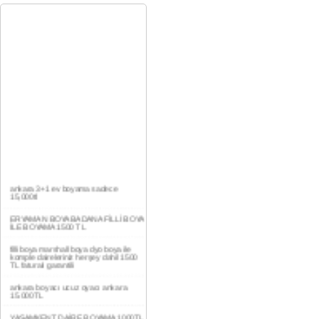
ankara 3+1 ev boyama sadece
15,000tl
ERYAMAN BOYA BADANA FİLLİ BOYA
İLE BOYAMA 1500 TL
filli boya marshall boya dyo boya ile
komple daireleriniz herşey dahil 1500
TL faturalı garantili
ankara boyacı ucuz oyacı ankara
15.000TL
YAŞAMKENT DAİRE BOYAMA 1000TL
EV,İŞYERİ BOYA BADANA USTASI
0554 184 41 66