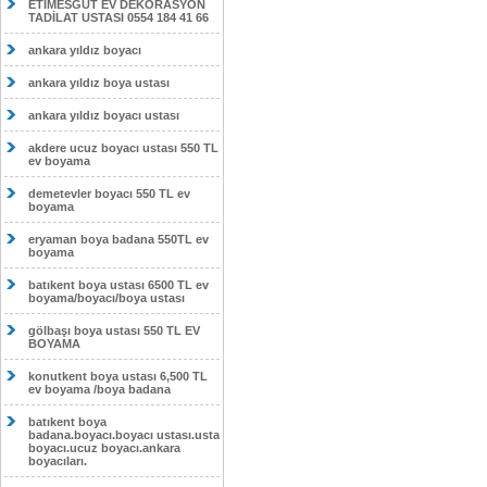
ETİMESĞUT EV DEKORASYON
TADİLAT USTASI 0554 184 41 66
ankara yıldız boyacı
ankara yıldız boya ustası
ankara yıldız boyacı ustası
akdere ucuz boyacı ustası 550 TL
ev boyama
demetevler boyacı 550 TL ev
boyama
eryaman boya badana 550TL ev
boyama
batıkent boya ustası 6500 TL ev
boyama/boyacı/boya ustası
gölbaşı boya ustası 550 TL EV
BOYAMA
konutkent boya ustası 6,500 TL
ev boyama /boya badana
batıkent boya
badana.boyacı.boyacı ustası.usta
boyacı.ucuz boyacı.ankara
boyacıları.