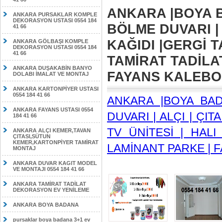
ANKARA |BOYA B
ANKARA PURSAKLAR KOMPLE
DEKORASYON USTASI 0554 184
BÖLME DUVARI | 
41 66
KAĞIDI |GERGİ T
ANKARA GÖLBAŞI KOMPLE
DEKORASYON USTASI 0554 184
41 66
TAMİRAT TADİLA
ANKARA DUŞAKABİN BANYO
FAYANS KALEBODU
DOLABI İMALAT VE MONTAJ
ANKARA KARTONPİYER USTASI
0554 184 41 66
ANKARA |BOYA BA
ANKARA FAYANS USTASI 0554
DUVARI | ALÇI | ÇIT
184 41 66
TV ÜNİTESİ | HALI
ANKARA ALÇI KEMER,TAVAN
ÇITASI,SÜTUN
KEMER,KARTONPİYER TAMİRAT
LAMİNANT PARKE | F
MONTAJ
ANKARA DUVAR KAGIT MODEL
VE MONTAJI 0554 184 41 66
ANKARA TAMİRAT TADİLAT
DEKORASYON EV YENİLEME
ANKARA BOYA BADANA
pursaklar boya badana 3+1 ev