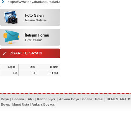
https://www.boyabadanaustalari.com/
ZİYARETÇİ SAYACI
Bugün
Dün
Toplam
178
348
811.461
Boya | Badana | Alçı | Kartonpiyer | Ankara Boya Badana Ustası | HEMEN ARA:☎️
Boyacı Murat Usta | Ankara Boyacı.