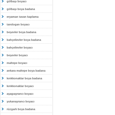
gölbaşı boyacı
gölbaşı boya badana
eryaman tavan kaplama
tandogan boyacı
beşevler boya badana
bahçelievler boya badana
bahçelievler boyacı
beşevler boyacı
maltepe boyacı
ankara maltepe boya badana
kırıkkonaklar boya badana
kırıkkonaklar boyacı
aşagıayrancı boyacı
yukarıayrancı boyacı
rüzgarlı boya badana