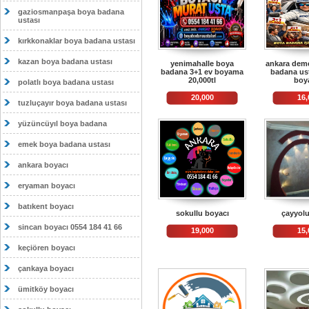
gaziosmanpaşa boya badana
ustası
kırkkonaklar boya badana ustası
kazan boya badana ustası
yenimahalle boya
ankara deme
badana 3+1 ev boyama
badana ust
20,000tl
boy
polatlı boya badana ustası
20,000
16,
tuzluçayır boya badana ustası
yüzüncüyıl boya badana
emek boya badana ustası
ankara boyacı
eryaman boyacı
batıkent boyacı
sokullu boyacı
çayyolu
sincan boyacı 0554 184 41 66
19,000
15,
keçiören boyacı
çankaya boyacı
ümitköy boyacı