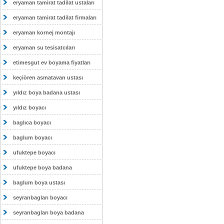
eryaman tamirat tadilat ustaları
eryaman tamirat tadilat firmaları
eryaman kornej montajı
eryaman su tesisatcıları
etimesgut ev boyama fiyatları
keçiören asmatavan ustası
yıldız boya badana ustası
yıldız boyacı
baglıca boyacı
baglum boyacı
ufuktepe boyacı
ufuktepe boya badana
baglum boya ustası
seyranbagları boyacı
seyranbagları boya badana