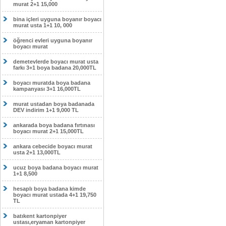
murat 2+1 15,000
bina içleri uyguna boyanır boyacı
murat usta 1+1 10, 000
öğrenci evleri uyguna boyanır
boyacı murat
demetevlerde boyacı murat usta
farkı 3+1 boya badana 20,000TL
boyacı muratda boya badana
kampanyası 3+1 16,000TL
murat ustadan boya badanada
DEV indirim 1+1 9,000 TL
ankarada boya badana fırtınası
boyacı murat 2+1 15,000TL
ankara cebecide boyacı murat
usta 2+1 13,000TL
ucuz boya badana boyacı murat
1+1 8,500
hesaplı boya badana kimde
boyacı murat ustada 4+1 19,750
TL
batıkent kartonpiyer
ustası,eryaman kartonpiyer