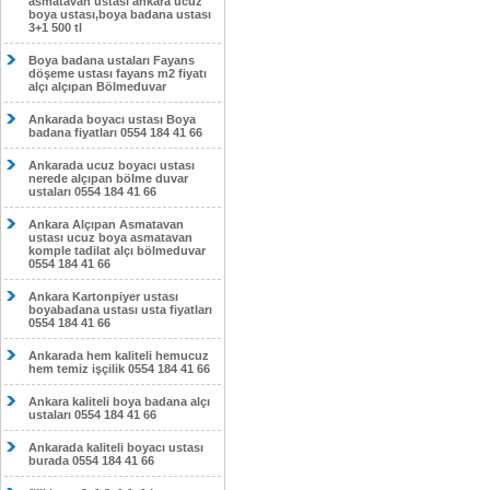
asmatavan ustası ankara ucuz
boya ustası,boya badana ustası
3+1 500 tl
Boya badana ustaları Fayans
döşeme ustası fayans m2 fiyatı
alçı alçıpan Bölmeduvar
Ankarada boyacı ustası Boya
badana fiyatları 0554 184 41 66
Ankarada ucuz boyacı ustası
nerede alçıpan bölme duvar
ustaları 0554 184 41 66
Ankara Alçıpan Asmatavan
ustası ucuz boya asmatavan
komple tadilat alçı bölmeduvar
0554 184 41 66
Ankara Kartonpiyer ustası
boyabadana ustası usta fiyatları
0554 184 41 66
Ankarada hem kaliteli hemucuz
hem temiz işçilik 0554 184 41 66
Ankara kaliteli boya badana alçı
ustaları 0554 184 41 66
Ankarada kaliteli boyacı ustası
burada 0554 184 41 66