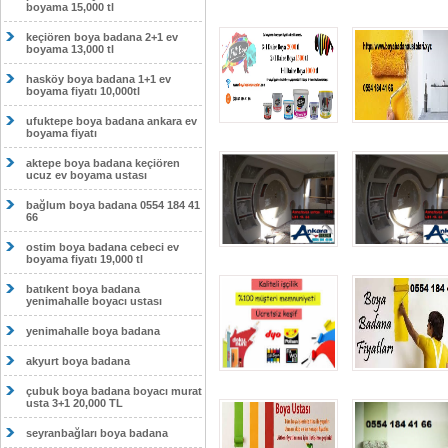
boyama 15,000 tl
keçiören boya badana 2+1 ev
boyama 13,000 tl
hasköy boya badana 1+1 ev
boyama fiyatı 10,000tl
ufuktepe boya badana ankara ev
boyama fiyatı
aktepe boya badana keçiören
ucuz ev boyama ustası
bağlum boya badana 0554 184 41
66
ostim boya badana cebeci ev
boyama fiyatı 19,000 tl
batıkent boya badana
yenimahalle boyacı ustası
yenimahalle boya badana
akyurt boya badana
çubuk boya badana boyacı murat
usta 3+1 20,000 TL
seyranbağları boya badana