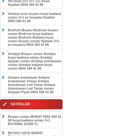
filli boya 3+1 2+1 1+1 boya
fiyatları 0554 184 41 66
Ankara ucuz boyacı boya badana
ustası 3+1 ev boyama fiyatları
0554 184 41 66
Bodrum Boyacı Bodrum boyacı
ustası Bodrum boya badana
ustası Bodrum Badana boya
ustası Boyacı ustası fiyatları 3+1
ev boyama 0554 184 41 66
Antalya Boyacı ustası Antalya
boya badana ustası Antalya
alçıpan ustası Antalya asmatavan
ustası Antalya badana boya
ustası 0554 184 41 66
Ankara asmatavan Ankara
Asmatavan Ustası Ankara
Asmatavan Led Tavan Ankara
Asmatavan Led Tavan ustası
Alçıpan Fiyatı 0554 184 41 66
SAYFALAR
Boyacı ustası MURAT 0554 184 41
66 boya badana ustası 3+1
BOYAMA 18,500 TL
BOYACI USTA MURAT