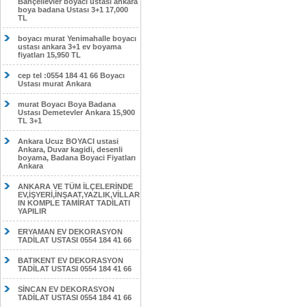
Bahçelievler boyacı ustası ankara
boya badana Ustası 3+1 17,000
TL
boyacı murat Yenimahalle boyacı
ustası ankara 3+1 ev boyama
fiyatları 15,950 TL
cep tel :0554 184 41 66 Boyacı
Ustası murat Ankara
murat Boyacı Boya Badana
Ustası Demetevler Ankara 15,900
TL 3+1
Ankara Ucuz BOYACI ustasi
Ankara, Duvar kagidi, desenli
boyama, Badana Boyaci Fiyatları
Ankara
ANKARA VE TÜM İLÇELERİNDE
EV,İŞYERİ,İNŞAAT,YAZLIK,VİLLAR
IN KOMPLE TAMİRAT TADİLATI
YAPILIR
ERYAMAN EV DEKORASYON
TADİLAT USTASI 0554 184 41 66
BATIKENT EV DEKORASYON
TADİLAT USTASI 0554 184 41 66
SİNCAN EV DEKORASYON
TADİLAT USTASI 0554 184 41 66