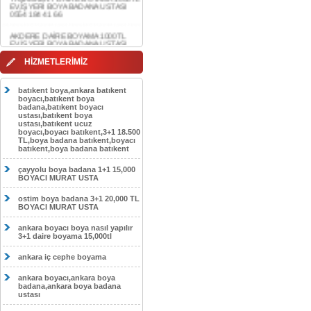
AKDERE DAİRE BOYAMA 1000TL
EV,İŞYERİ BOYA BADANA USTASI
0554 184 41 66
CEBECİ DAİRE BOYAMA 1000TL
EV,İŞYERİ BOYA BADANA USTASI
HİZMETLERİMİZ
0554 184 41 66
HASKÖY DAİRE BOYAMA 1000TL
batıkent boya,ankara batıkent
EV,İŞYERİ BOYA BADANA USTASI
boyacı,batıkent boya
0554 184 41 66
badana,batıkent boyacı
ustası,batıkent boya
GÖLBAŞI DAİRE BOYAMA 1000TL
ustası,batıkent ucuz
EV,İŞYERİ BOYA BADANA USTASI
boyacı,boyacı batıkent,3+1 18.500
0554 184 41 66
TL,boya badana batıkent,boyacı
batıkent,boya badana batıkent
SOKULLU DAİRE BOYAMA 1000TL
EV,İŞYERİ BOYA BADANA USTASI
çayyolu boya badana 1+1 15,000
0554 184 41 66
BOYACI MURAT USTA
ostim boya badana 3+1 20,000 TL
BOYACI MURAT USTA
ankara boyacı boya nasıl yapılır
3+1 daire boyama 15,000tl
ankara iç cephe boyama
ankara boyacı,ankara boya
badana,ankara boya badana
ustası