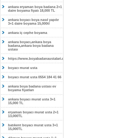
ankara eryaman boya badana 2+1
daire boyama fiyatı 18,000 TL
ankara boyacı boya nasıl yapılır
3+1 daire boyama 15,000tl
ankara iç cephe boyama
ankara boyacı,ankara boya
badana,ankara boya badana
ustası
https://www.boyabadanaustalari.com/
boyacı murat usta
boyacı murat usta 0554 184 41 66
ankara boya badana ustası ev
boyama fiyatları
ankara boyacı murat usta 3+1
15,000 TL
eryaman boyacı murat usta 2+1
13,000TL
batıkent boyacı murat usta 3+1
15,000TL