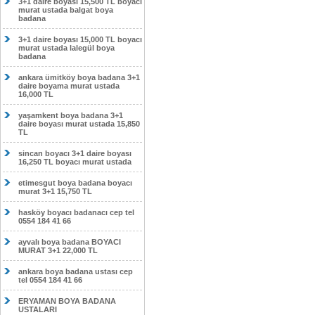
3+1 daire boyası 15,500 TL boyacı
murat ustada balgat boya
badana
3+1 daire boyası 15,000 TL boyacı
murat ustada lalegül boya
badana
ankara ümitköy boya badana 3+1
daire boyama murat ustada
16,000 TL
yaşamkent boya badana 3+1
daire boyası murat ustada 15,850
TL
sincan boyacı 3+1 daire boyası
16,250 TL boyacı murat ustada
etimesgut boya badana boyacı
murat 3+1 15,750 TL
hasköy boyacı badanacı cep tel
0554 184 41 66
ayvalı boya badana BOYACI
MURAT 3+1 22,000 TL
ankara boya badana ustası cep
tel 0554 184 41 66
ERYAMAN BOYA BADANA
USTALARI