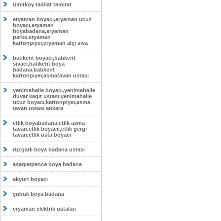
ümitköy tadilat tamirat
eryaman boyacı,eryaman ucuz
boyacı,eryaman
boyabadana,eryaman
parke,eryaman
kartonpiyer,eryaman alçı sıva
batıkent boyacı,batıkent
sıvacı,batıkent boya
badana,batıkent
kartonpiyer,asmatavan ustası
yenimahalle boyacı,yenimahalle
duvar kagıt ustası,yenimahalle
ucuz boyacı,kartonpiyer,asma
tavan ustası ankara
etlik boyabadana,etlik asma
tavan,etlik boyacıı,etlik gergi
tavan,etlik usta boyacı
rüzgarlı boya badana ustası
aşagıeglence boya badana
akyurt boyacı
çubuk boya badana
eryaman elektrik ustaları