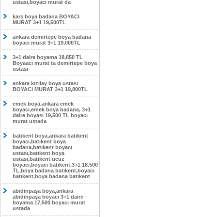
ustası,boyacı murat da
kars boya badana BOYACI
MURAT 3+1 19,500TL
ankara demirtepe boya badana
boyacı murat 3+1 19,000TL
3+1 daire boyama 18,850 TL
Boyaacı murat ta demirtepe boya
ustası
ankara kızılay boya ustası
BOYACI MURAT 3+1 19,800TL
emek boya,ankara emek
boyacı,emek boya badana, 3+1
daire boyası 19,500 TL boyacı
murat ustada
batıkent boya,ankara batıkent
boyacı,batıkent boya
badana,batıkent boyacı
ustası,batıkent boya
ustası,batıkent ucuz
boyacı,boyacı batıkent,3+1 18.500
TL,boya badana batıkent,boyacı
batıkent,boya badana batıkent
abidinpaşa boya,ankara
abidinpaşa boyacı 3+1 daire
boyama 17,500 boyacı murat
ustada