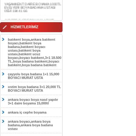
0554 184 41 66
AKDERE DAİRE BOYAMA 1000TL
EV,İŞYERİ BOYA BADANA USTASI
0554 184 41 66
CEBECİ DAİRE BOYAMA 1000TL
HİZMETLERİMİZ
EV,İŞYERİ BOYA BADANA USTASI
0554 184 41 66
batıkent boya,ankara batıkent
HASKÖY DAİRE BOYAMA 1000TL
boyacı,batıkent boya
EV,İŞYERİ BOYA BADANA USTASI
badana,batıkent boyacı
0554 184 41 66
ustası,batıkent boya
ustası,batıkent ucuz
boyacı,boyacı batıkent,3+1 18.500
GÖLBAŞI DAİRE BOYAMA 1000TL
TL,boya badana batıkent,boyacı
EV,İŞYERİ BOYA BADANA USTASI
batıkent,boya badana batıkent
0554 184 41 66
çayyolu boya badana 1+1 15,000
SOKULLU DAİRE BOYAMA 1000TL
BOYACI MURAT USTA
EV,İŞYERİ BOYA BADANA USTASI
0554 184 41 66
ostim boya badana 3+1 20,000 TL
BOYACI MURAT USTA
ankara boyacı boya nasıl yapılır
3+1 daire boyama 15,000tl
ankara iç cephe boyama
ankara boyacı,ankara boya
badana,ankara boya badana
ustası