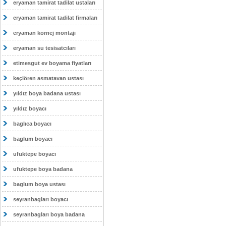
eryaman tamirat tadilat ustaları
eryaman tamirat tadilat firmaları
eryaman kornej montajı
eryaman su tesisatcıları
etimesgut ev boyama fiyatları
keçiören asmatavan ustası
yıldız boya badana ustası
yıldız boyacı
baglıca boyacı
baglum boyacı
ufuktepe boyacı
ufuktepe boya badana
baglum boya ustası
seyranbagları boyacı
seyranbagları boya badana