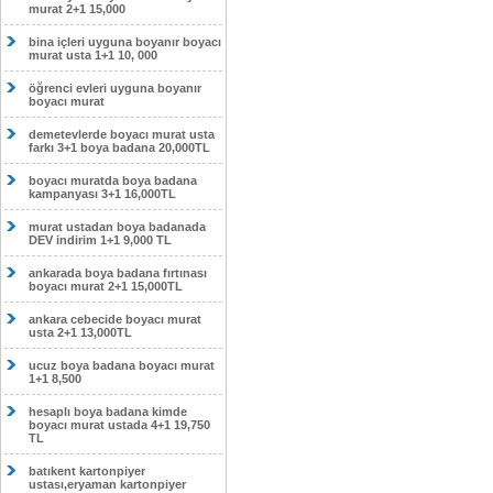
murat 2+1 15,000
bina içleri uyguna boyanır boyacı
murat usta 1+1 10, 000
öğrenci evleri uyguna boyanır
boyacı murat
demetevlerde boyacı murat usta
farkı 3+1 boya badana 20,000TL
boyacı muratda boya badana
kampanyası 3+1 16,000TL
murat ustadan boya badanada
DEV indirim 1+1 9,000 TL
ankarada boya badana fırtınası
boyacı murat 2+1 15,000TL
ankara cebecide boyacı murat
usta 2+1 13,000TL
ucuz boya badana boyacı murat
1+1 8,500
hesaplı boya badana kimde
boyacı murat ustada 4+1 19,750
TL
batıkent kartonpiyer
ustası,eryaman kartonpiyer