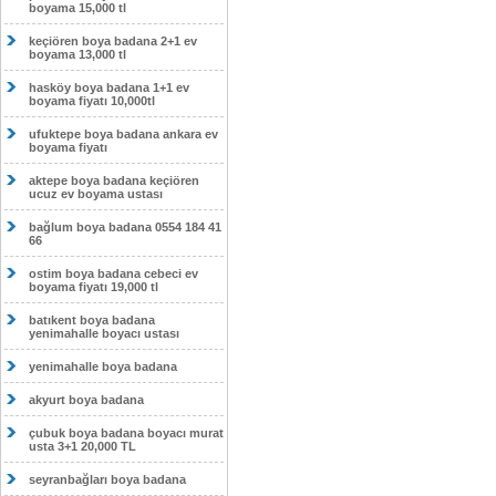
boyama 15,000 tl
keçiören boya badana 2+1 ev
boyama 13,000 tl
hasköy boya badana 1+1 ev
boyama fiyatı 10,000tl
ufuktepe boya badana ankara ev
boyama fiyatı
aktepe boya badana keçiören
ucuz ev boyama ustası
bağlum boya badana 0554 184 41
66
ostim boya badana cebeci ev
boyama fiyatı 19,000 tl
batıkent boya badana
yenimahalle boyacı ustası
yenimahalle boya badana
akyurt boya badana
çubuk boya badana boyacı murat
usta 3+1 20,000 TL
seyranbağları boya badana