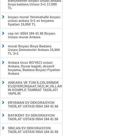
Bahçelievler boyacı ustası ankara
boya badana Ustası 3+1 17,000
TL
boyacı murat Yenimahalle boyacı
ustası ankara 3+1 ev boyama
fiyatları 15,950 TL
cep tel :0554 184 41 66 Boyacı
Ustası murat Ankara
murat Boyacı Boya Badana
Ustası Demetevler Ankara 15,900
TL 3+1
Ankara Ucuz BOYACI ustasi
Ankara, Duvar kagidi, desenli
boyama, Badana Boyaci Fiyatları
Ankara
ANKARA VE TÜM İLÇELERİNDE
EV,İŞYERİ,İNŞAAT,YAZLIK,VİLLAR
IN KOMPLE TAMİRAT TADİLATI
YAPILIR
ERYAMAN EV DEKORASYON
TADİLAT USTASI 0554 184 41 66
BATIKENT EV DEKORASYON
TADİLAT USTASI 0554 184 41 66
SİNCAN EV DEKORASYON
TADİLAT USTASI 0554 184 41 66