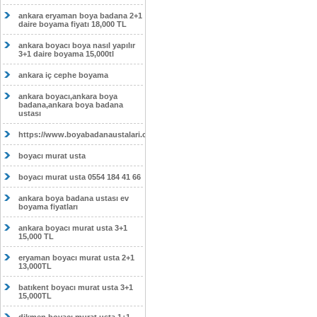
ankara eryaman boya badana 2+1
daire boyama fiyatı 18,000 TL
ankara boyacı boya nasıl yapılır
3+1 daire boyama 15,000tl
ankara iç cephe boyama
ankara boyacı,ankara boya
badana,ankara boya badana
ustası
https://www.boyabadanaustalari.com/
boyacı murat usta
boyacı murat usta 0554 184 41 66
ankara boya badana ustası ev
boyama fiyatları
ankara boyacı murat usta 3+1
15,000 TL
eryaman boyacı murat usta 2+1
13,000TL
batıkent boyacı murat usta 3+1
15,000TL