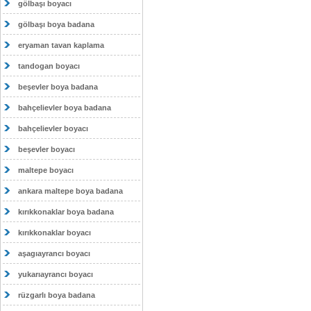
gölbaşı boyacı
gölbaşı boya badana
eryaman tavan kaplama
tandogan boyacı
beşevler boya badana
bahçelievler boya badana
bahçelievler boyacı
beşevler boyacı
maltepe boyacı
ankara maltepe boya badana
kırıkkonaklar boya badana
kırıkkonaklar boyacı
aşagıayrancı boyacı
yukarıayrancı boyacı
rüzgarlı boya badana