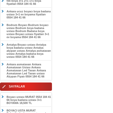
filli boya 3+1 2+1 1+1 boya
fiyatları 0554 184 41 66
Ankara ucuz boyacı boya badana
ustası 3+1 ev boyama fiyatları
0554 184 41 66
Bodrum Boyacı Bodrum boyacı
ustası Bodrum boya badana
ustası Bodrum Badana boya
ustası Boyacı ustası fiyatları 3+1
ev boyama 0554 184 41 66
Antalya Boyacı ustası Antalya
boya badana ustası Antalya
alçıpan ustası Antalya asmatavan
ustası Antalya badana boya
ustası 0554 184 41 66
Ankara asmatavan Ankara
Asmatavan Ustası Ankara
Asmatavan Led Tavan Ankara
Asmatavan Led Tavan ustası
Alçıpan Fiyatı 0554 184 41 66
SAYFALAR
Boyacı ustası MURAT 0554 184 41
66 boya badana ustası 3+1
BOYAMA 18,500 TL
BOYACI USTA MURAT