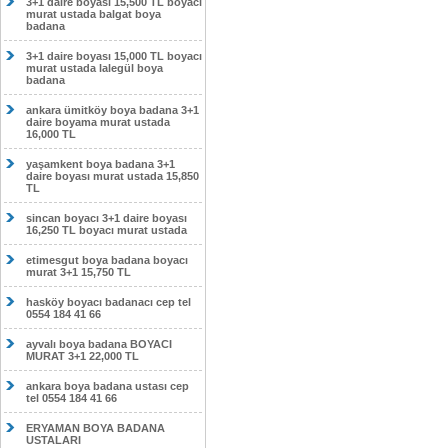
3+1 daire boyası 15,500 TL boyacı
murat ustada balgat boya
badana
3+1 daire boyası 15,000 TL boyacı
murat ustada lalegül boya
badana
ankara ümitköy boya badana 3+1
daire boyama murat ustada
16,000 TL
yaşamkent boya badana 3+1
daire boyası murat ustada 15,850
TL
sincan boyacı 3+1 daire boyası
16,250 TL boyacı murat ustada
etimesgut boya badana boyacı
murat 3+1 15,750 TL
hasköy boyacı badanacı cep tel
0554 184 41 66
ayvalı boya badana BOYACI
MURAT 3+1 22,000 TL
ankara boya badana ustası cep
tel 0554 184 41 66
ERYAMAN BOYA BADANA
USTALARI