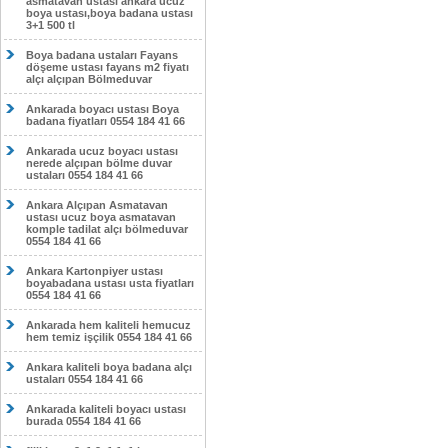
asmatavan ustası ankara ucuz
boya ustası,boya badana ustası
3+1 500 tl
Boya badana ustaları Fayans
döşeme ustası fayans m2 fiyatı
alçı alçıpan Bölmeduvar
Ankarada boyacı ustası Boya
badana fiyatları 0554 184 41 66
Ankarada ucuz boyacı ustası
nerede alçıpan bölme duvar
ustaları 0554 184 41 66
Ankara Alçıpan Asmatavan
ustası ucuz boya asmatavan
komple tadilat alçı bölmeduvar
0554 184 41 66
Ankara Kartonpiyer ustası
boyabadana ustası usta fiyatları
0554 184 41 66
Ankarada hem kaliteli hemucuz
hem temiz işçilik 0554 184 41 66
Ankara kaliteli boya badana alçı
ustaları 0554 184 41 66
Ankarada kaliteli boyacı ustası
burada 0554 184 41 66