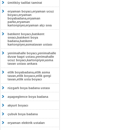
ümitköy tadilat tamirat
eryaman boyacı,eryaman ucuz
boyacı,eryaman
boyabadana,eryaman
parke,eryaman
kartonpiyer,eryaman alçı sıva
batıkent boyacı,batıkent
sıvacı,batıkent boya
badana,batıkent
kartonpiyer,asmatavan ustası
yenimahalle boyacı,yenimahalle
duvar kagıt ustası,yenimahalle
ucuz boyacı,kartonpiyer,asma
tavan ustası ankara
etlik boyabadana,etlik asma
tavan,etlik boyacıı,etlik gergi
tavan,etlik usta boyacı
rüzgarlı boya badana ustası
aşagıeglence boya badana
akyurt boyacı
çubuk boya badana
eryaman elektrik ustaları