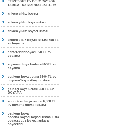
ETİMESĞUT EV DEKORASYON
TADİLAT USTASI 0554 184 41 66
ankara yıldız boyacı
ankara yıldız boya ustası
ankara yıldız boyacı ustası
akdere ucuz boyacı ustası 550 TL
ev boyama
demetevler boyacı 550 TL ev
boyama
eryaman boya badana 550TL ev
boyama
batıkent boya ustası 6500 TL ev
boyama/boyacı/boya ustası
gölbaşı boya ustası 550 TL EV
BOYAMA
konutkent boya ustası 6,500 TL
ev boyama /boya badana
batıkent boya
badana.boyacı.boyacı ustası.usta
boyacı.ucuz boyacı.ankara
boyacıları.