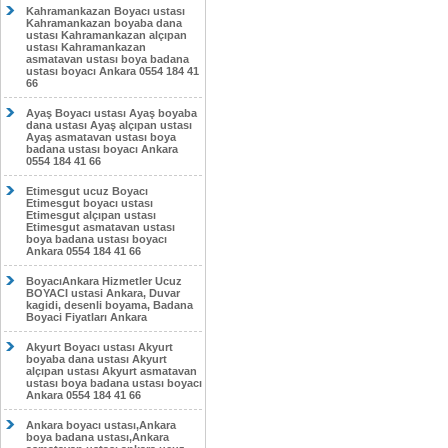
Kahramankazan Boyacı ustası
Kahramankazan boyaba dana
ustası Kahramankazan alçıpan
ustası Kahramankazan
asmatavan ustası boya badana
ustası boyacı Ankara 0554 184 41
66
Ayaş Boyacı ustası Ayaş boyaba
dana ustası Ayaş alçıpan ustası
Ayaş asmatavan ustası boya
badana ustası boyacı Ankara
0554 184 41 66
Etimesgut ucuz Boyacı
Etimesgut boyacı ustası
Etimesgut alçıpan ustası
Etimesgut asmatavan ustası
boya badana ustası boyacı
Ankara 0554 184 41 66
BoyacıAnkara Hizmetler Ucuz
BOYACI ustasi Ankara, Duvar
kagidi, desenli boyama, Badana
Boyaci Fiyatları Ankara
Akyurt Boyacı ustası Akyurt
boyaba dana ustası Akyurt
alçıpan ustası Akyurt asmatavan
ustası boya badana ustası boyacı
Ankara 0554 184 41 66
Ankara boyacı ustası,Ankara
boya badana ustası,Ankara