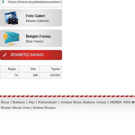
https://www.boyabadanaustalari.com/
ZİYARETÇİ SAYACI
Bugün
Dün
Toplam
74
198
810.928
Boya | Badana | Alçı | Kartonpiyer | Ankara Boya Badana Ustası | HEMEN ARA:☎️
Boyacı Murat Usta | Ankara Boyacı.