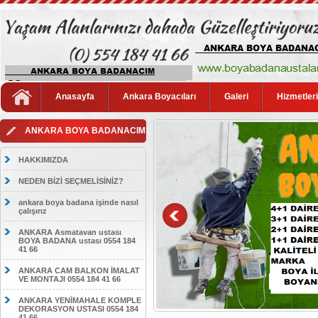
Anasayfa
Ankara Boyacıları
Galeri
Hizmetler
ANKARA BOYA BADANACIM
HAKKIMIZDA
NEDEN BİZİ SEÇMELİSİNİZ?
ankara boya badana işinde nasıl
çalışırız
ANKARA Asmatavan ustası
BOYA BADANA ustası 0554 184
41 66
ANKARA CAM BALKON İMALAT
VE MONTAJI 0554 184 41 66
ANKARA YENİMAHALE KOMPLE
DEKORASYON USTASI 0554 184
41 66