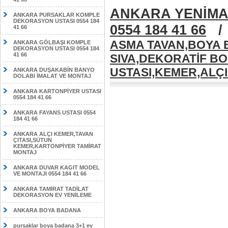
ANKARA YENİMA
ANKARA PURSAKLAR KOMPLE
DEKORASYON USTASI 0554 184
0554 184 41 66
41 66
ASMA TAVAN,BOYA B
ANKARA GÖLBAŞI KOMPLE
DEKORASYON USTASI 0554 184
41 66
SIVA,DEKORATİF B
USTASI,KEMER,ALÇIP
ANKARA DUŞAKABİN BANYO
DOLABI İMALAT VE MONTAJ
ANKARA KARTONPİYER USTASI
0554 184 41 66
ANKARA FAYANS USTASI 0554
184 41 66
ANKARA ALÇI KEMER,TAVAN
ÇITASI,SÜTUN
KEMER,KARTONPİYER TAMİRAT
MONTAJ
ANKARA DUVAR KAGIT MODEL
VE MONTAJI 0554 184 41 66
ANKARA TAMİRAT TADİLAT
DEKORASYON EV YENİLEME
ANKARA BOYA BADANA
pursaklar boya badana 3+1 ev