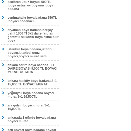
keçiören ucuz boyacı 600 TL
.boya ustası.ev boyama .boya
badana
yenimahalle boya badana 550TL
.boyacı.badanacı
eryaman boya badana herşey
dahil 1800 Tl 3+1 daire faturalı
garantili silikonlu boya siline bilir
boya
istanbul boya badana,istanbul
boyacı,istanbul ucuz
boyacı,boyacı murat usta
ankara ostim boya badana 1+1
DAİRE BOYASI 9,000 TL BOYACI
MURAT USTADA
ankara hasköy boya badana 2+1
15,000 TL BOYACI MURAT
yeğmiyeli boya badana boyacı
murat 3+1 16,500TL
ara gelsin boyacı murat 3+1
19,000TL
ankarada 1 günde boya badana
boyacı murat
acil boyacı boya badana boyacı