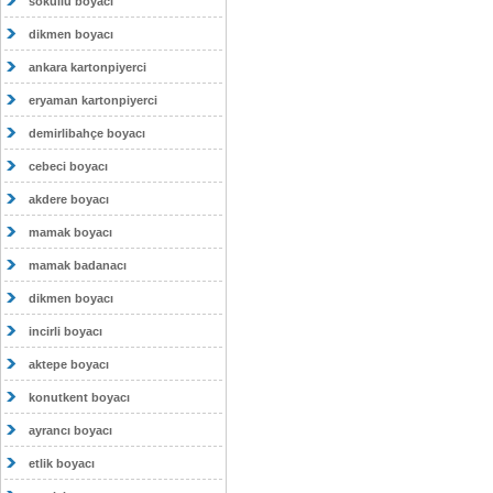
sokullu boyacı
dikmen boyacı
ankara kartonpiyerci
eryaman kartonpiyerci
demirlibahçe boyacı
cebeci boyacı
akdere boyacı
mamak boyacı
mamak badanacı
dikmen boyacı
incirli boyacı
aktepe boyacı
konutkent boyacı
ayrancı boyacı
etlik boyacı