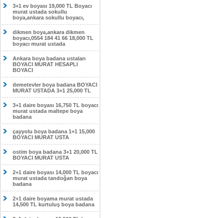
3+1 ev boyası 19,000 TL Boyacı
murat ustada sokullu
boya,ankara sokullu boyacı,
dikmen boya,ankara dikmen
boyacı,0554 184 41 66 18,000 TL
boyacı murat ustada
Ankara boya badana ustaları
BOYACI MURAT HESAPLI
BOYACI
demetevler boya badana BOYACI
MURAT USTADA 3+1 25,000 TL
3+1 daire boyası 16,750 TL boyacı
murat ustada maltepe boya
badana
çayyolu boya badana 1+1 15,000
BOYACI MURAT USTA
ostim boya badana 3+1 20,000 TL
BOYACI MURAT USTA
2+1 daire boyası 14,000 TL boyacı
murat ustada tandoğan boya
badana
2+1 daire boyama murat ustada
14,500 TL kurtuluş boya badana