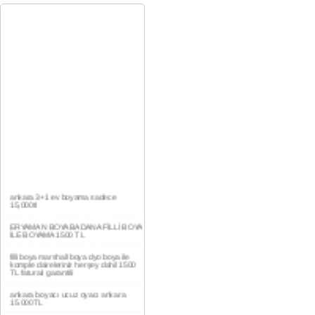
ankara 3+1 ev boyama sadece
15,000tl
ERYAMAN BOYA BADANA FİLLİ BOYA
İLE BOYAMA 1500 TL
filli boya marshall boya dyo boya ile
komple daireleriniz herşey dahil 1500
TL faturalı garantili
ankara boyacı ucuz oyacı ankara
15.000TL
YAŞAMKENT DAİRE BOYAMA 1000TL
EV,İŞYERİ BOYA BADANA USTASI