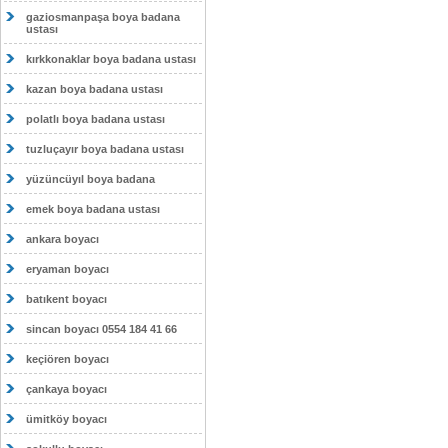
gaziosmanpaşa boya badana
ustası
kırkkonaklar boya badana ustası
kazan boya badana ustası
polatlı boya badana ustası
tuzluçayır boya badana ustası
yüzüncüyıl boya badana
emek boya badana ustası
ankara boyacı
eryaman boyacı
batıkent boyacı
sincan boyacı 0554 184 41 66
keçiören boyacı
çankaya boyacı
ümitköy boyacı