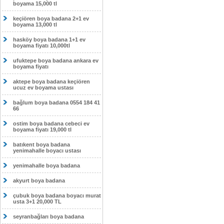
boyama 15,000 tl
keçiören boya badana 2+1 ev
boyama 13,000 tl
hasköy boya badana 1+1 ev
boyama fiyatı 10,000tl
ufuktepe boya badana ankara ev
boyama fiyatı
aktepe boya badana keçiören
ucuz ev boyama ustası
bağlum boya badana 0554 184 41
66
ostim boya badana cebeci ev
boyama fiyatı 19,000 tl
batıkent boya badana
yenimahalle boyacı ustası
yenimahalle boya badana
akyurt boya badana
çubuk boya badana boyacı murat
usta 3+1 20,000 TL
seyranbağları boya badana