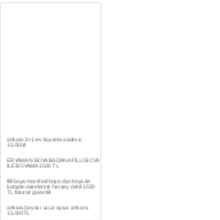
ankara 3+1 ev boyama sadece
15,000tl
ERYAMAN BOYA BADANA FİLLİ BOYA
İLE BOYAMA 1500 TL
filli boya marshall boya dyo boya ile
komple daireleriniz herşey dahil 1500
TL faturalı garantili
ankara boyacı ucuz oyacı ankara
15.000TL
YAŞAMKENT DAİRE BOYAMA 1000TL
EV,İŞYERİ BOYA BADANA USTASI