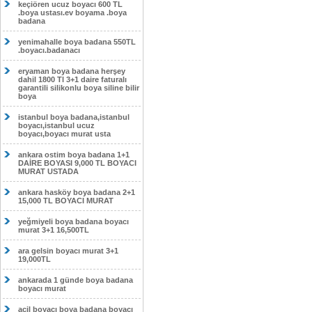
keçiören ucuz boyacı 600 TL
.boya ustası.ev boyama .boya
badana
yenimahalle boya badana 550TL
.boyacı.badanacı
eryaman boya badana herşey
dahil 1800 Tl 3+1 daire faturalı
garantili silikonlu boya siline bilir
boya
istanbul boya badana,istanbul
boyacı,istanbul ucuz
boyacı,boyacı murat usta
ankara ostim boya badana 1+1
DAİRE BOYASI 9,000 TL BOYACI
MURAT USTADA
ankara hasköy boya badana 2+1
15,000 TL BOYACI MURAT
yeğmiyeli boya badana boyacı
murat 3+1 16,500TL
ara gelsin boyacı murat 3+1
19,000TL
ankarada 1 günde boya badana
boyacı murat
acil boyacı boya badana boyacı