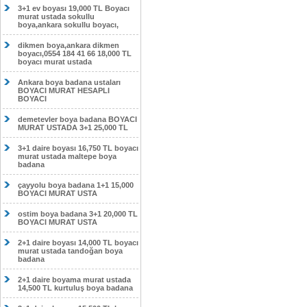
3+1 ev boyası 19,000 TL Boyacı
murat ustada sokullu
boya,ankara sokullu boyacı,
dikmen boya,ankara dikmen
boyacı,0554 184 41 66 18,000 TL
boyacı murat ustada
Ankara boya badana ustaları
BOYACI MURAT HESAPLI
BOYACI
demetevler boya badana BOYACI
MURAT USTADA 3+1 25,000 TL
3+1 daire boyası 16,750 TL boyacı
murat ustada maltepe boya
badana
çayyolu boya badana 1+1 15,000
BOYACI MURAT USTA
ostim boya badana 3+1 20,000 TL
BOYACI MURAT USTA
2+1 daire boyası 14,000 TL boyacı
murat ustada tandoğan boya
badana
2+1 daire boyama murat ustada
14,500 TL kurtuluş boya badana