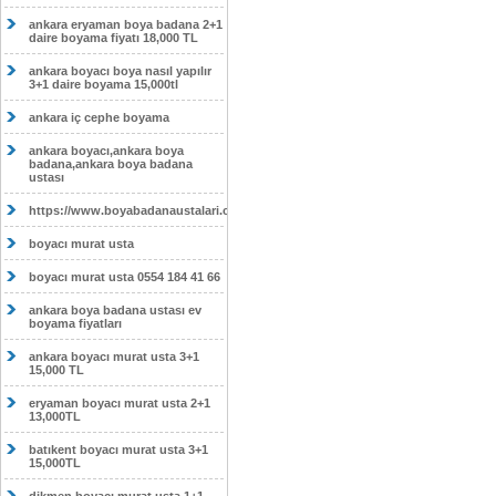
ankara eryaman boya badana 2+1
daire boyama fiyatı 18,000 TL
ankara boyacı boya nasıl yapılır
3+1 daire boyama 15,000tl
ankara iç cephe boyama
ankara boyacı,ankara boya
badana,ankara boya badana
ustası
https://www.boyabadanaustalari.com/
boyacı murat usta
boyacı murat usta 0554 184 41 66
ankara boya badana ustası ev
boyama fiyatları
ankara boyacı murat usta 3+1
15,000 TL
eryaman boyacı murat usta 2+1
13,000TL
batıkent boyacı murat usta 3+1
15,000TL