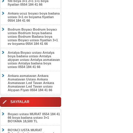
filli boya 3+1 2+1 1+1 boya
fiyatları 0554 184 41 66
Ankara ucuz boyacı boya badana
ustası 3+1 ev boyama fiyatları
0554 184 41 66
Bodrum Boyacı Bodrum boyacı
ustası Bodrum boya badana
ustası Bodrum Badana boya
ustası Boyacı ustası fiyatları 3+1
ev boyama 0554 184 41 66
Antalya Boyacı ustası Antalya
boya badana ustası Antalya
alçıpan ustası Antalya asmatavan
ustası Antalya badana boya
ustası 0554 184 41 66
Ankara asmatavan Ankara
Asmatavan Ustası Ankara
Asmatavan Led Tavan Ankara
Asmatavan Led Tavan ustası
Alçıpan Fiyatı 0554 184 41 66
SAYFALAR
Boyacı ustası MURAT 0554 184 41
66 boya badana ustası 3+1
BOYAMA 18,500 TL
BOYACI USTA MURAT