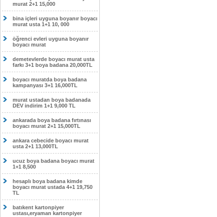
murat 2+1 15,000
bina içleri uyguna boyanır boyacı
murat usta 1+1 10, 000
öğrenci evleri uyguna boyanır
boyacı murat
demetevlerde boyacı murat usta
farkı 3+1 boya badana 20,000TL
boyacı muratda boya badana
kampanyası 3+1 16,000TL
murat ustadan boya badanada
DEV indirim 1+1 9,000 TL
ankarada boya badana fırtınası
boyacı murat 2+1 15,000TL
ankara cebecide boyacı murat
usta 2+1 13,000TL
ucuz boya badana boyacı murat
1+1 8,500
hesaplı boya badana kimde
boyacı murat ustada 4+1 19,750
TL
batıkent kartonpiyer
ustası,eryaman kartonpiyer