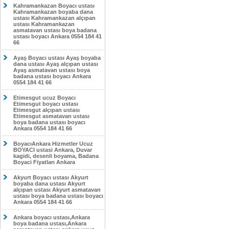
Kahramankazan Boyacı ustası
Kahramankazan boyaba dana
ustası Kahramankazan alçıpan
ustası Kahramankazan
asmatavan ustası boya badana
ustası boyacı Ankara 0554 184 41
66
Ayaş Boyacı ustası Ayaş boyaba
dana ustası Ayaş alçıpan ustası
Ayaş asmatavan ustası boya
badana ustası boyacı Ankara
0554 184 41 66
Etimesgut ucuz Boyacı
Etimesgut boyacı ustası
Etimesgut alçıpan ustası
Etimesgut asmatavan ustası
boya badana ustası boyacı
Ankara 0554 184 41 66
BoyacıAnkara Hizmetler Ucuz
BOYACI ustasi Ankara, Duvar
kagidi, desenli boyama, Badana
Boyaci Fiyatları Ankara
Akyurt Boyacı ustası Akyurt
boyaba dana ustası Akyurt
alçıpan ustası Akyurt asmatavan
ustası boya badana ustası boyacı
Ankara 0554 184 41 66
Ankara boyacı ustası,Ankara
boya badana ustası,Ankara