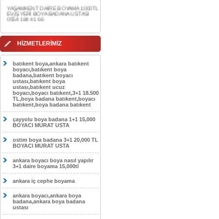
0554 184 41 66
AKDERE DAİRE BOYAMA 1000TL
EV,İŞYERİ BOYA BADANA USTASI
0554 184 41 66
HİZMETLERİMİZ
CEBECİ DAİRE BOYAMA 1000TL
EV,İŞYERİ BOYA BADANA USTASI
0554 184 41 66
batıkent boya,ankara batıkent
boyacı,batıkent boya
HASKÖY DAİRE BOYAMA 1000TL
badana,batıkent boyacı
EV,İŞYERİ BOYA BADANA USTASI
ustası,batıkent boya
0554 184 41 66
ustası,batıkent ucuz
boyacı,boyacı batıkent,3+1 18.500
GÖLBAŞI DAİRE BOYAMA 1000TL
TL,boya badana batıkent,boyacı
EV,İŞYERİ BOYA BADANA USTASI
batıkent,boya badana batıkent
0554 184 41 66
çayyolu boya badana 1+1 15,000
SOKULLU DAİRE BOYAMA 1000TL
BOYACI MURAT USTA
EV,İŞYERİ BOYA BADANA USTASI
0554 184 41 66
ostim boya badana 3+1 20,000 TL
BOYACI MURAT USTA
ankara boyacı boya nasıl yapılır
3+1 daire boyama 15,000tl
ankara iç cephe boyama
ankara boyacı,ankara boya
badana,ankara boya badana
ustası