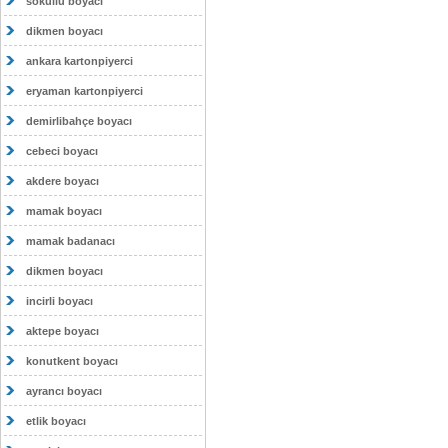
sokullu boyacı
dikmen boyacı
ankara kartonpiyerci
eryaman kartonpiyerci
demirlibahçe boyacı
cebeci boyacı
akdere boyacı
mamak boyacı
mamak badanacı
dikmen boyacı
incirli boyacı
aktepe boyacı
konutkent boyacı
ayrancı boyacı
etlik boyacı