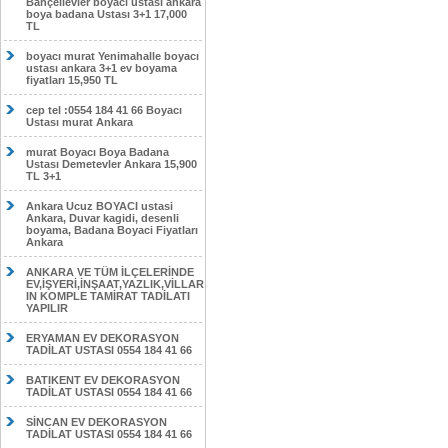
Bahçelievler boyacı ustası ankara
boya badana Ustası 3+1 17,000
TL
boyacı murat Yenimahalle boyacı
ustası ankara 3+1 ev boyama
fiyatları 15,950 TL
cep tel :0554 184 41 66 Boyacı
Ustası murat Ankara
murat Boyacı Boya Badana
Ustası Demetevler Ankara 15,900
TL 3+1
Ankara Ucuz BOYACI ustasi
Ankara, Duvar kagidi, desenli
boyama, Badana Boyaci Fiyatları
Ankara
ANKARA VE TÜM İLÇELERİNDE
EV,İŞYERİ,İNŞAAT,YAZLIK,VİLLAR
IN KOMPLE TAMİRAT TADİLATI
YAPILIR
ERYAMAN EV DEKORASYON
TADİLAT USTASI 0554 184 41 66
BATIKENT EV DEKORASYON
TADİLAT USTASI 0554 184 41 66
SİNCAN EV DEKORASYON
TADİLAT USTASI 0554 184 41 66