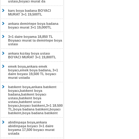
ustası,boyacı murat da
kars boya badana BOYACI
MURAT 3+1 19,500TL
ankara demirtepe boya badana
boyacı murat 3+1 19,000TL
3+1 daire boyama 18,850 TL
Boyaacı murat ta demirtepe boya
ustası
ankara kızılay boya ustası
BOYACI MURAT 3+1 19,800TL
emek boya,ankara emek
boyacı,emek boya badana, 3+1
daire boyası 19,500 TL boyacı
murat ustada
batıkent boya,ankara batıkent
boyacı,batıkent boya
badana,batıkent boyacı
ustası,batıkent boya
ustası,batıkent ucuz
boyacı,boyacı batıkent,3+1 18.500
TL,boya badana batıkent,boyacı
batıkent,boya badana batıkent
abidinpaşa boya,ankara
abidinpaşa boyacı 3+1 daire
boyama 17,500 boyacı murat
ustada