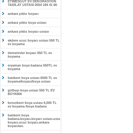
ETİMESĞUT EV DEKORASYON
TADİLAT USTASI 0554 184 41 66
ankara yıldız boyacı
ankara yıldız boya ustası
ankara yıldız boyacı ustası
akdere ucuz boyacı ustası 550 TL
ev boyama
demetevler boyacı 550 TL ev
boyama
eryaman boya badana 550TL ev
boyama
batıkent boya ustası 6500 TL ev
boyama/boyacı/boya ustası
gölbaşı boya ustası 550 TL EV
BOYAMA
konutkent boya ustası 6,500 TL
ev boyama /boya badana
batıkent boya
badana.boyacı.boyacı ustası.usta
boyacı.ucuz boyacı.ankara
boyacıları.