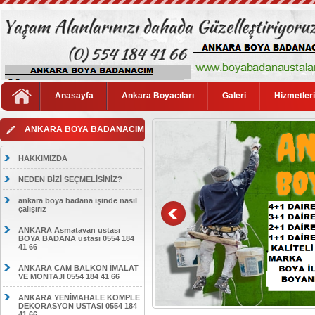
Anasayfa
Ankara Boyacıları
Galeri
Hizmetler
ANKARA BOYA BADANACIM
HAKKIMIZDA
NEDEN BİZİ SEÇMELİSİNİZ?
ankara boya badana işinde nasıl
çalışırız
ANKARA Asmatavan ustası
BOYA BADANA ustası 0554 184
41 66
ANKARA CAM BALKON İMALAT
VE MONTAJI 0554 184 41 66
ANKARA YENİMAHALE KOMPLE
DEKORASYON USTASI 0554 184
41 66