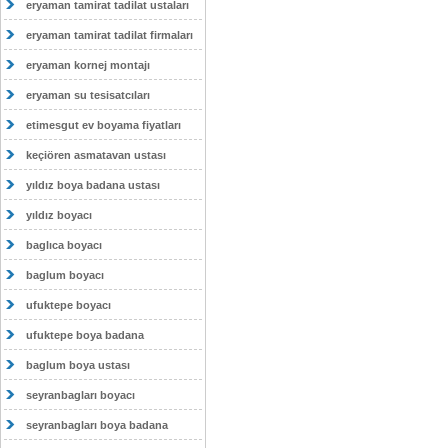
eryaman tamirat tadilat ustaları
eryaman tamirat tadilat firmaları
eryaman kornej montajı
eryaman su tesisatcıları
etimesgut ev boyama fiyatları
keçiören asmatavan ustası
yıldız boya badana ustası
yıldız boyacı
baglıca boyacı
baglum boyacı
ufuktepe boyacı
ufuktepe boya badana
baglum boya ustası
seyranbagları boyacı
seyranbagları boya badana