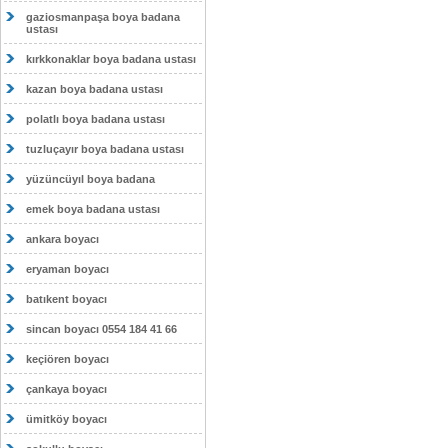
gaziosmanpaşa boya badana
ustası
kırkkonaklar boya badana ustası
kazan boya badana ustası
polatlı boya badana ustası
tuzluçayır boya badana ustası
yüzüncüyıl boya badana
emek boya badana ustası
ankara boyacı
eryaman boyacı
batıkent boyacı
sincan boyacı 0554 184 41 66
keçiören boyacı
çankaya boyacı
ümitköy boyacı