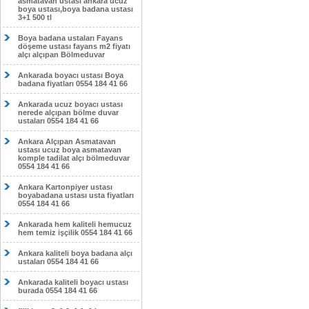
asmatavan ustası ankara ucuz
boya ustası,boya badana ustası
3+1 500 tl
Boya badana ustaları Fayans
döşeme ustası fayans m2 fiyatı
alçı alçıpan Bölmeduvar
Ankarada boyacı ustası Boya
badana fiyatları 0554 184 41 66
Ankarada ucuz boyacı ustası
nerede alçıpan bölme duvar
ustaları 0554 184 41 66
Ankara Alçıpan Asmatavan
ustası ucuz boya asmatavan
komple tadilat alçı bölmeduvar
0554 184 41 66
Ankara Kartonpiyer ustası
boyabadana ustası usta fiyatları
0554 184 41 66
Ankarada hem kaliteli hemucuz
hem temiz işçilik 0554 184 41 66
Ankara kaliteli boya badana alçı
ustaları 0554 184 41 66
Ankarada kaliteli boyacı ustası
burada 0554 184 41 66