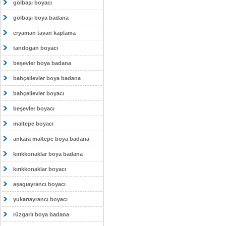
gölbaşı boyacı
gölbaşı boya badana
eryaman tavan kaplama
tandogan boyacı
beşevler boya badana
bahçelievler boya badana
bahçelievler boyacı
beşevler boyacı
maltepe boyacı
ankara maltepe boya badana
kırıkkonaklar boya badana
kırıkkonaklar boyacı
aşagıayrancı boyacı
yukarıayrancı boyacı
rüzgarlı boya badana