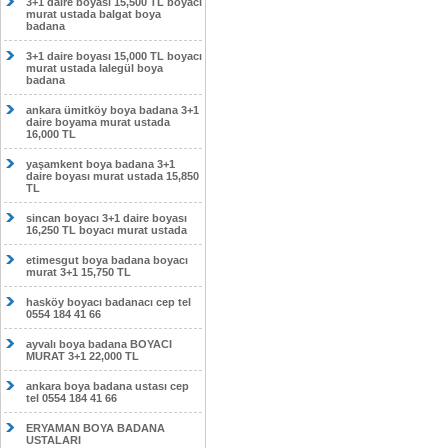
3+1 daire boyası 15,500 TL boyacı
murat ustada balgat boya
badana
3+1 daire boyası 15,000 TL boyacı
murat ustada lalegül boya
badana
ankara ümitköy boya badana 3+1
daire boyama murat ustada
16,000 TL
yaşamkent boya badana 3+1
daire boyası murat ustada 15,850
TL
sincan boyacı 3+1 daire boyası
16,250 TL boyacı murat ustada
etimesgut boya badana boyacı
murat 3+1 15,750 TL
hasköy boyacı badanacı cep tel
0554 184 41 66
ayvalı boya badana BOYACI
MURAT 3+1 22,000 TL
ankara boya badana ustası cep
tel 0554 184 41 66
ERYAMAN BOYA BADANA
USTALARI