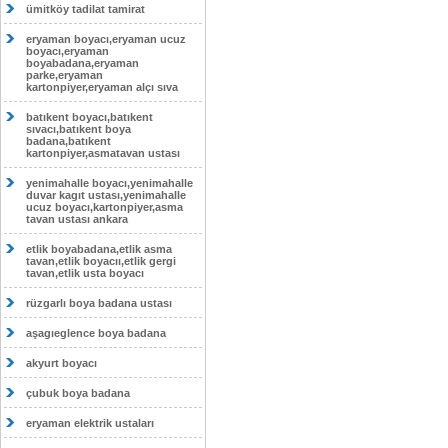
ümitköy tadilat tamirat
eryaman boyacı,eryaman ucuz
boyacı,eryaman
boyabadana,eryaman
parke,eryaman
kartonpiyer,eryaman alçı sıva
batıkent boyacı,batıkent
sıvacı,batıkent boya
badana,batıkent
kartonpiyer,asmatavan ustası
yenimahalle boyacı,yenimahalle
duvar kagıt ustası,yenimahalle
ucuz boyacı,kartonpiyer,asma
tavan ustası ankara
etlik boyabadana,etlik asma
tavan,etlik boyacıı,etlik gergi
tavan,etlik usta boyacı
rüzgarlı boya badana ustası
aşagıeglence boya badana
akyurt boyacı
çubuk boya badana
eryaman elektrik ustaları