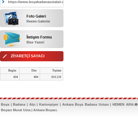
https://www.boyabadanaustalari.com/
ZİYARETÇİ SAYACI
Bugün
Dün
Toplam
434
404
810.220
Boya | Badana | Alçı | Kartonpiyer | Ankara Boya Badana Ustası | HEMEN ARA:☎️
Boyacı Murat Usta | Ankara Boyacı.