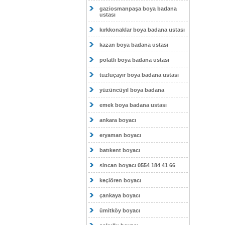
gaziosmanpaşa boya badana
ustası
kırkkonaklar boya badana ustası
kazan boya badana ustası
polatlı boya badana ustası
tuzluçayır boya badana ustası
yüzüncüyıl boya badana
emek boya badana ustası
ankara boyacı
eryaman boyacı
batıkent boyacı
sincan boyacı 0554 184 41 66
keçiören boyacı
çankaya boyacı
ümitköy boyacı