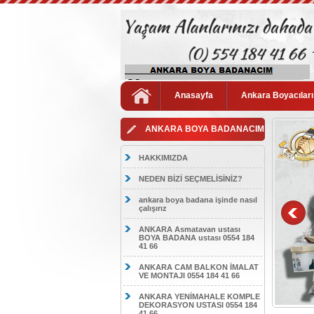
Anasayfa
Ankara Boyacıları
ANKARA BOYA BADANACIM
HAKKIMIZDA
NEDEN BİZİ SEÇMELİSİNİZ?
ankara boya badana işinde nasıl
çalışırız
ANKARA Asmatavan ustası
BOYA BADANA ustası 0554 184
41 66
ANKARA CAM BALKON İMALAT
VE MONTAJI 0554 184 41 66
ANKARA YENİMAHALE KOMPLE
DEKORASYON USTASI 0554 184
41 66