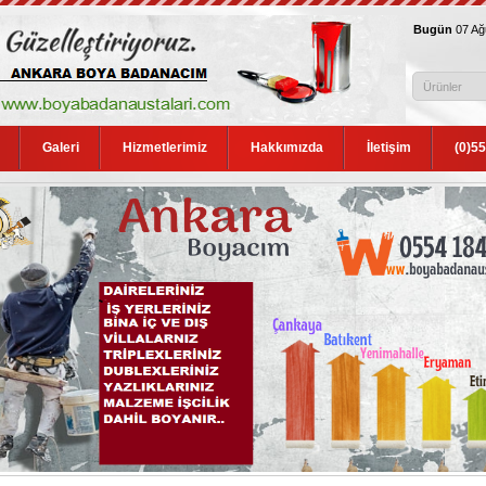
Bugün
07 A
Galeri
Hizmetlerimiz
Hakkımızda
İletişim
(0)5