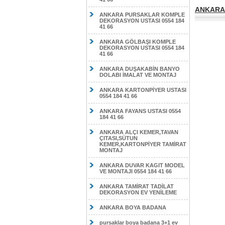
ANKARA
ANKARA PURSAKLAR KOMPLE
DEKORASYON USTASI 0554 184
41 66
ANKARA GÖLBAŞI KOMPLE
DEKORASYON USTASI 0554 184
41 66
ANKARA DUŞAKABİN BANYO
DOLABI İMALAT VE MONTAJ
ANKARA KARTONPİYER USTASI
0554 184 41 66
ANKARA FAYANS USTASI 0554
184 41 66
ANKARA ALÇI KEMER,TAVAN
ÇITASI,SÜTUN
KEMER,KARTONPİYER TAMİRAT
MONTAJ
ANKARA DUVAR KAGIT MODEL
VE MONTAJI 0554 184 41 66
ANKARA TAMİRAT TADİLAT
DEKORASYON EV YENİLEME
ANKARA BOYA BADANA
pursaklar boya badana 3+1 ev