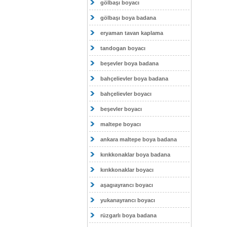
gölbaşı boyacı
gölbaşı boya badana
eryaman tavan kaplama
tandogan boyacı
beşevler boya badana
bahçelievler boya badana
bahçelievler boyacı
beşevler boyacı
maltepe boyacı
ankara maltepe boya badana
kırıkkonaklar boya badana
kırıkkonaklar boyacı
aşagıayrancı boyacı
yukarıayrancı boyacı
rüzgarlı boya badana