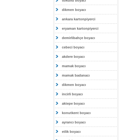
sokullu boyacı
dikmen boyacı
ankara kartonpiyerci
eryaman kartonpiyerci
demirlibahçe boyacı
cebeci boyacı
akdere boyacı
mamak boyacı
mamak badanacı
dikmen boyacı
incirli boyacı
aktepe boyacı
konutkent boyacı
ayrancı boyacı
etlik boyacı