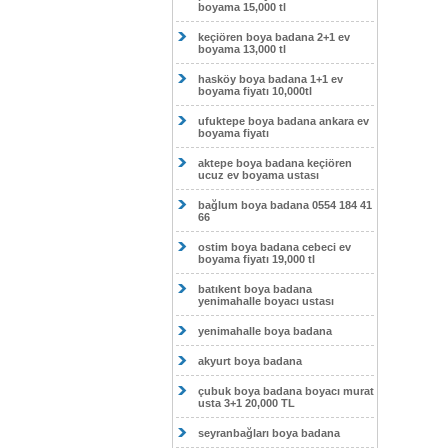
boyama 15,000 tl
keçiören boya badana 2+1 ev
boyama 13,000 tl
hasköy boya badana 1+1 ev
boyama fiyatı 10,000tl
ufuktepe boya badana ankara ev
boyama fiyatı
aktepe boya badana keçiören
ucuz ev boyama ustası
bağlum boya badana 0554 184 41
66
ostim boya badana cebeci ev
boyama fiyatı 19,000 tl
batıkent boya badana
yenimahalle boyacı ustası
yenimahalle boya badana
akyurt boya badana
çubuk boya badana boyacı murat
usta 3+1 20,000 TL
seyranbağları boya badana