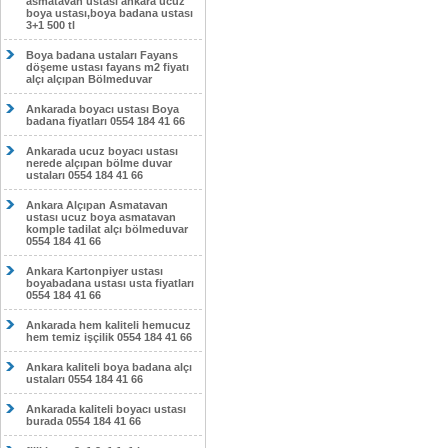
asmatavan ustası ankara ucuz
boya ustası,boya badana ustası
3+1 500 tl
Boya badana ustaları Fayans
döşeme ustası fayans m2 fiyatı
alçı alçıpan Bölmeduvar
Ankarada boyacı ustası Boya
badana fiyatları 0554 184 41 66
Ankarada ucuz boyacı ustası
nerede alçıpan bölme duvar
ustaları 0554 184 41 66
Ankara Alçıpan Asmatavan
ustası ucuz boya asmatavan
komple tadilat alçı bölmeduvar
0554 184 41 66
Ankara Kartonpiyer ustası
boyabadana ustası usta fiyatları
0554 184 41 66
Ankarada hem kaliteli hemucuz
hem temiz işçilik 0554 184 41 66
Ankara kaliteli boya badana alçı
ustaları 0554 184 41 66
Ankarada kaliteli boyacı ustası
burada 0554 184 41 66