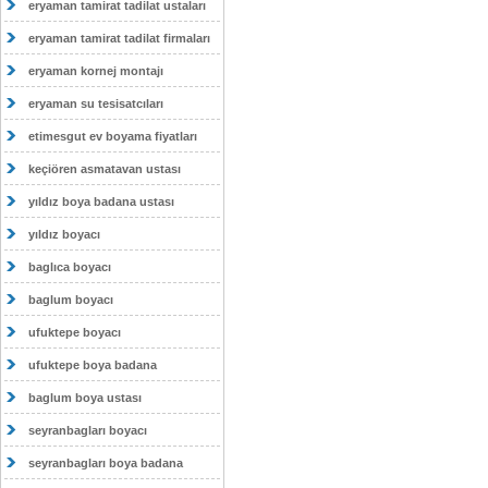
eryaman tamirat tadilat ustaları
eryaman tamirat tadilat firmaları
eryaman kornej montajı
eryaman su tesisatcıları
etimesgut ev boyama fiyatları
keçiören asmatavan ustası
yıldız boya badana ustası
yıldız boyacı
baglıca boyacı
baglum boyacı
ufuktepe boyacı
ufuktepe boya badana
baglum boya ustası
seyranbagları boyacı
seyranbagları boya badana