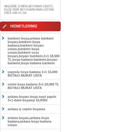
0554 184 41 66
CEBECİ DAİRE BOYAMA 1000TL
EV,İŞYERİ BOYA BADANA USTASI
0554 184 41 66
HİZMETLERİMİZ
HASKÖY DAİRE BOYAMA 1000TL
EV,İŞYERİ BOYA BADANA USTASI
0554 184 41 66
batıkent boya,ankara batıkent
boyacı,batıkent boya
GÖLBAŞI DAİRE BOYAMA 1000TL
badana,batıkent boyacı
EV,İŞYERİ BOYA BADANA USTASI
ustası,batıkent boya
0554 184 41 66
ustası,batıkent ucuz
boyacı,boyacı batıkent,3+1 18.500
SOKULLU DAİRE BOYAMA 1000TL
TL,boya badana batıkent,boyacı
EV,İŞYERİ BOYA BADANA USTASI
batıkent,boya badana batıkent
0554 184 41 66
çayyolu boya badana 1+1 15,000
BOYACI MURAT USTA
ostim boya badana 3+1 20,000 TL
BOYACI MURAT USTA
ankara boyacı boya nasıl yapılır
3+1 daire boyama 15,000tl
ankara iç cephe boyama
ankara boyacı,ankara boya
badana,ankara boya badana
ustası