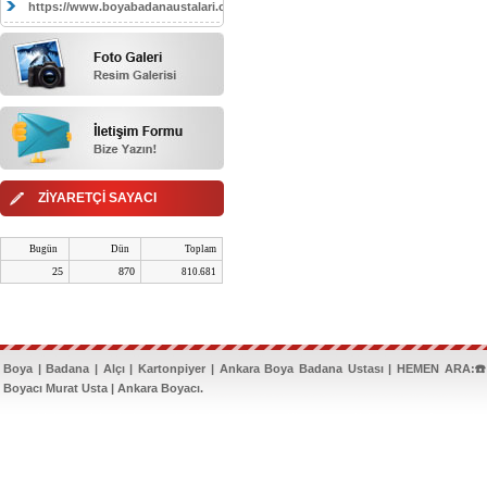
https://www.boyabadanaustalari.com/
ZİYARETÇİ SAYACI
Bugün
Dün
Toplam
25
870
810.681
Boya | Badana | Alçı | Kartonpiyer | Ankara Boya Badana Ustası | HEMEN ARA:☎️
Boyacı Murat Usta | Ankara Boyacı.