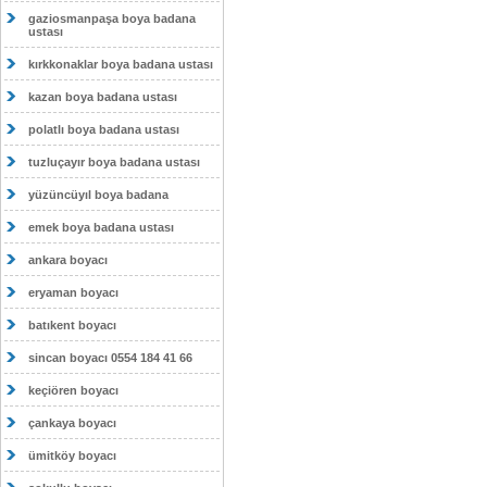
gaziosmanpaşa boya badana
ustası
kırkkonaklar boya badana ustası
kazan boya badana ustası
polatlı boya badana ustası
tuzluçayır boya badana ustası
yüzüncüyıl boya badana
emek boya badana ustası
ankara boyacı
eryaman boyacı
batıkent boyacı
sincan boyacı 0554 184 41 66
keçiören boyacı
çankaya boyacı
ümitköy boyacı