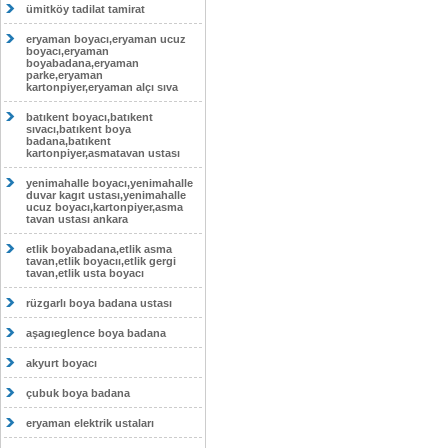
ümitköy tadilat tamirat
eryaman boyacı,eryaman ucuz
boyacı,eryaman
boyabadana,eryaman
parke,eryaman
kartonpiyer,eryaman alçı sıva
batıkent boyacı,batıkent
sıvacı,batıkent boya
badana,batıkent
kartonpiyer,asmatavan ustası
yenimahalle boyacı,yenimahalle
duvar kagıt ustası,yenimahalle
ucuz boyacı,kartonpiyer,asma
tavan ustası ankara
etlik boyabadana,etlik asma
tavan,etlik boyacıı,etlik gergi
tavan,etlik usta boyacı
rüzgarlı boya badana ustası
aşagıeglence boya badana
akyurt boyacı
çubuk boya badana
eryaman elektrik ustaları