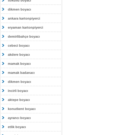
sokullu boyacı
dikmen boyacı
ankara kartonpiyerci
eryaman kartonpiyerci
demirlibahçe boyacı
cebeci boyacı
akdere boyacı
mamak boyacı
mamak badanacı
dikmen boyacı
incirli boyacı
aktepe boyacı
konutkent boyacı
ayrancı boyacı
etlik boyacı