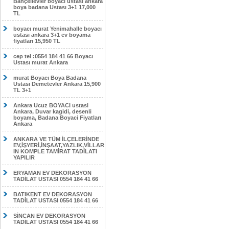
Bahçelievler boyacı ustası ankara
boya badana Ustası 3+1 17,000
TL
boyacı murat Yenimahalle boyacı
ustası ankara 3+1 ev boyama
fiyatları 15,950 TL
cep tel :0554 184 41 66 Boyacı
Ustası murat Ankara
murat Boyacı Boya Badana
Ustası Demetevler Ankara 15,900
TL 3+1
Ankara Ucuz BOYACI ustasi
Ankara, Duvar kagidi, desenli
boyama, Badana Boyaci Fiyatları
Ankara
ANKARA VE TÜM İLÇELERİNDE
EV,İŞYERİ,İNŞAAT,YAZLIK,VİLLAR
IN KOMPLE TAMİRAT TADİLATI
YAPILIR
ERYAMAN EV DEKORASYON
TADİLAT USTASI 0554 184 41 66
BATIKENT EV DEKORASYON
TADİLAT USTASI 0554 184 41 66
SİNCAN EV DEKORASYON
TADİLAT USTASI 0554 184 41 66