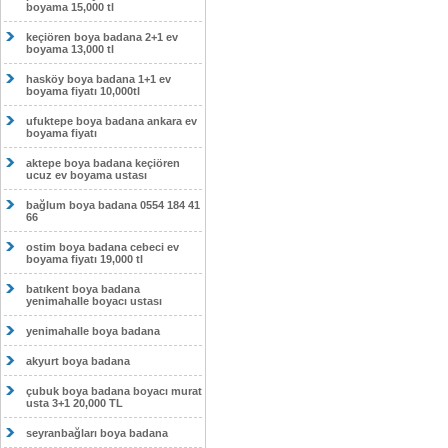
boyama 15,000 tl
keçiören boya badana 2+1 ev
boyama 13,000 tl
hasköy boya badana 1+1 ev
boyama fiyatı 10,000tl
ufuktepe boya badana ankara ev
boyama fiyatı
aktepe boya badana keçiören
ucuz ev boyama ustası
bağlum boya badana 0554 184 41
66
ostim boya badana cebeci ev
boyama fiyatı 19,000 tl
batıkent boya badana
yenimahalle boyacı ustası
yenimahalle boya badana
akyurt boya badana
çubuk boya badana boyacı murat
usta 3+1 20,000 TL
seyranbağları boya badana