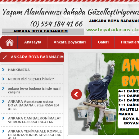
Anasayfa
Ankara Boyacıları
Galeri
Hizmetler
ANKARA BOYA BADANACIM
HAKKIMIZDA
NEDEN BİZİ SEÇMELİSİNİZ?
ankara boya badana işinde nasıl
çalışırız
ANKARA Asmatavan ustası
BOYA BADANA ustası 0554 184
41 66
ANKARA CAM BALKON İMALAT
VE MONTAJI 0554 184 41 66
ANKARA YENİMAHALE KOMPLE
DEKORASYON USTASI 0554 184
41 66