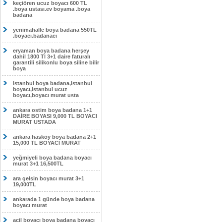
keçiören ucuz boyacı 600 TL
.boya ustası.ev boyama .boya
badana
yenimahalle boya badana 550TL
.boyacı.badanacı
eryaman boya badana herşey
dahil 1800 Tl 3+1 daire faturalı
garantili silikonlu boya siline bilir
boya
istanbul boya badana,istanbul
boyacı,istanbul ucuz
boyacı,boyacı murat usta
ankara ostim boya badana 1+1
DAİRE BOYASI 9,000 TL BOYACI
MURAT USTADA
ankara hasköy boya badana 2+1
15,000 TL BOYACI MURAT
yeğmiyeli boya badana boyacı
murat 3+1 16,500TL
ara gelsin boyacı murat 3+1
19,000TL
ankarada 1 günde boya badana
boyacı murat
acil boyacı boya badana boyacı