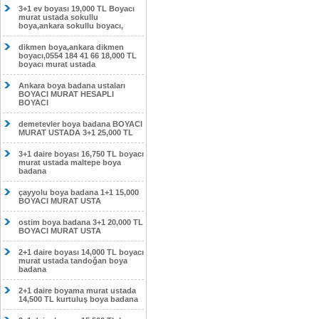
3+1 ev boyası 19,000 TL Boyacı
murat ustada sokullu
boya,ankara sokullu boyacı,
dikmen boya,ankara dikmen
boyacı,0554 184 41 66 18,000 TL
boyacı murat ustada
Ankara boya badana ustaları
BOYACI MURAT HESAPLI
BOYACI
demetevler boya badana BOYACI
MURAT USTADA 3+1 25,000 TL
3+1 daire boyası 16,750 TL boyacı
murat ustada maltepe boya
badana
çayyolu boya badana 1+1 15,000
BOYACI MURAT USTA
ostim boya badana 3+1 20,000 TL
BOYACI MURAT USTA
2+1 daire boyası 14,000 TL boyacı
murat ustada tandoğan boya
badana
2+1 daire boyama murat ustada
14,500 TL kurtuluş boya badana