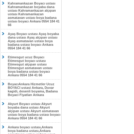
Kahramankazan Boyacı ustası
Kahramankazan boyaba dana
ustası Kahramankazan alçıpan
ustası Kahramankazan
asmatavan ustası boya badana
ustası boyacı Ankara 0554 184 41
66
Ayaş Boyacı ustası Ayaş boyaba
dana ustası Ayaş alçıpan ustası
Ayaş asmatavan ustası boya
badana ustası boyacı Ankara
0554 184 41 66
Etimesgut ucuz Boyacı
Etimesgut boyacı ustası
Etimesgut alçıpan ustası
Etimesgut asmatavan ustası
boya badana ustası boyacı
Ankara 0554 184 41 66
BoyacıAnkara Hizmetler Ucuz
BOYACI ustasi Ankara, Duvar
kagidi, desenli boyama, Badana
Boyaci Fiyatları Ankara
Akyurt Boyacı ustası Akyurt
boyaba dana ustası Akyurt
alçıpan ustası Akyurt asmatavan
ustası boya badana ustası boyacı
Ankara 0554 184 41 66
Ankara boyacı ustası,Ankara
boya badana ustası,Ankara