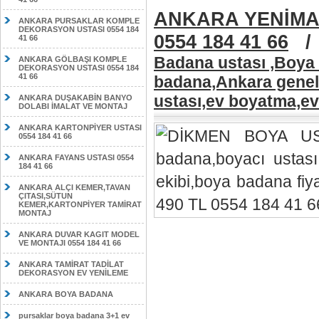
ANKARA YENİMA
ANKARA PURSAKLAR KOMPLE
DEKORASYON USTASI 0554 184
0554 184 41 66
41 66
Badana ustası ,Boya 
ANKARA GÖLBAŞI KOMPLE
DEKORASYON USTASI 0554 184
41 66
badana,Ankara geneli
ustası,ev boyatma,ev
ANKARA DUŞAKABİN BANYO
DOLABI İMALAT VE MONTAJ
ANKARA KARTONPİYER USTASI
0554 184 41 66
ANKARA FAYANS USTASI 0554
184 41 66
ANKARA ALÇI KEMER,TAVAN
ÇITASI,SÜTUN
KEMER,KARTONPİYER TAMİRAT
MONTAJ
ANKARA DUVAR KAGIT MODEL
VE MONTAJI 0554 184 41 66
ANKARA TAMİRAT TADİLAT
DEKORASYON EV YENİLEME
ANKARA BOYA BADANA
pursaklar boya badana 3+1 ev