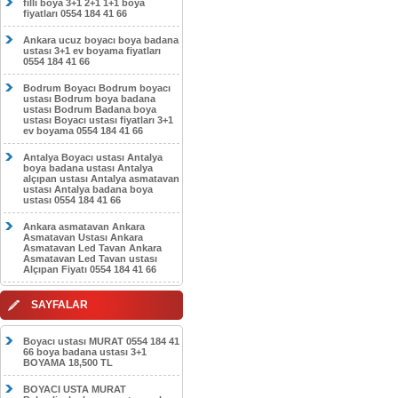
filli boya 3+1 2+1 1+1 boya
fiyatları 0554 184 41 66
Ankara ucuz boyacı boya badana
ustası 3+1 ev boyama fiyatları
0554 184 41 66
Bodrum Boyacı Bodrum boyacı
ustası Bodrum boya badana
ustası Bodrum Badana boya
ustası Boyacı ustası fiyatları 3+1
ev boyama 0554 184 41 66
Antalya Boyacı ustası Antalya
boya badana ustası Antalya
alçıpan ustası Antalya asmatavan
ustası Antalya badana boya
ustası 0554 184 41 66
Ankara asmatavan Ankara
Asmatavan Ustası Ankara
Asmatavan Led Tavan Ankara
Asmatavan Led Tavan ustası
Alçıpan Fiyatı 0554 184 41 66
SAYFALAR
Boyacı ustası MURAT 0554 184 41
66 boya badana ustası 3+1
BOYAMA 18,500 TL
BOYACI USTA MURAT