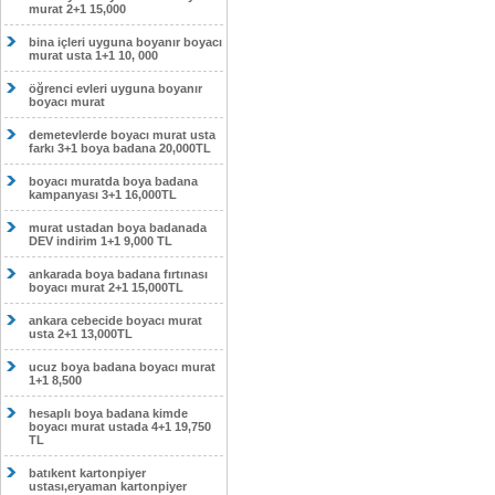
murat 2+1 15,000
bina içleri uyguna boyanır boyacı
murat usta 1+1 10, 000
öğrenci evleri uyguna boyanır
boyacı murat
demetevlerde boyacı murat usta
farkı 3+1 boya badana 20,000TL
boyacı muratda boya badana
kampanyası 3+1 16,000TL
murat ustadan boya badanada
DEV indirim 1+1 9,000 TL
ankarada boya badana fırtınası
boyacı murat 2+1 15,000TL
ankara cebecide boyacı murat
usta 2+1 13,000TL
ucuz boya badana boyacı murat
1+1 8,500
hesaplı boya badana kimde
boyacı murat ustada 4+1 19,750
TL
batıkent kartonpiyer
ustası,eryaman kartonpiyer