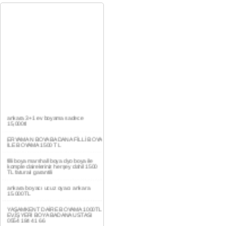
ankara 3+1 ev boyama sadece
15,000tl
ERYAMAN BOYA BADANA FİLLİ BOYA
İLE BOYAMA 1500 TL
filli boya marshall boya dyo boya ile
komple daireleriniz herşey dahil 1500
TL faturalı garantili
ankara boyacı ucuz oyacı ankara
15.000TL
YAŞAMKENT DAİRE BOYAMA 1000TL
EV,İŞYERİ BOYA BADANA USTASI
0554 184 41 66
AKDERE DAİRE BOYAMA 1000TL
EV,İŞYERİ BOYA BADANA USTASI