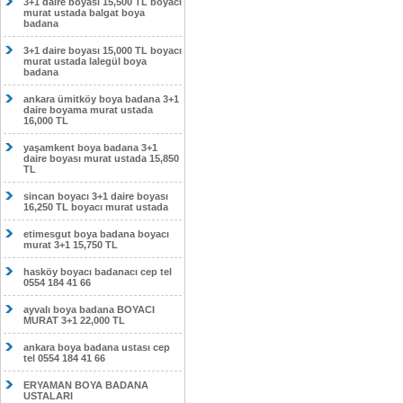
3+1 daire boyası 15,500 TL boyacı
murat ustada balgat boya
badana
3+1 daire boyası 15,000 TL boyacı
murat ustada lalegül boya
badana
ankara ümitköy boya badana 3+1
daire boyama murat ustada
16,000 TL
yaşamkent boya badana 3+1
daire boyası murat ustada 15,850
TL
sincan boyacı 3+1 daire boyası
16,250 TL boyacı murat ustada
etimesgut boya badana boyacı
murat 3+1 15,750 TL
hasköy boyacı badanacı cep tel
0554 184 41 66
ayvalı boya badana BOYACI
MURAT 3+1 22,000 TL
ankara boya badana ustası cep
tel 0554 184 41 66
ERYAMAN BOYA BADANA
USTALARI