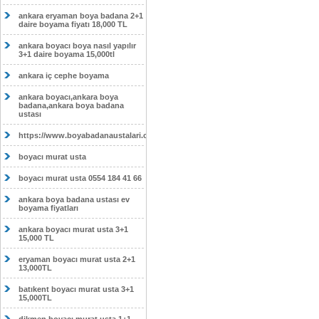
ankara eryaman boya badana 2+1
daire boyama fiyatı 18,000 TL
ankara boyacı boya nasıl yapılır
3+1 daire boyama 15,000tl
ankara iç cephe boyama
ankara boyacı,ankara boya
badana,ankara boya badana
ustası
https://www.boyabadanaustalari.com/
boyacı murat usta
boyacı murat usta 0554 184 41 66
ankara boya badana ustası ev
boyama fiyatları
ankara boyacı murat usta 3+1
15,000 TL
eryaman boyacı murat usta 2+1
13,000TL
batıkent boyacı murat usta 3+1
15,000TL