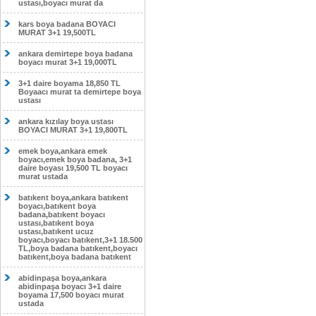
ustası,boyacı murat da
kars boya badana BOYACI
MURAT 3+1 19,500TL
ankara demirtepe boya badana
boyacı murat 3+1 19,000TL
3+1 daire boyama 18,850 TL
Boyaacı murat ta demirtepe boya
ustası
ankara kızılay boya ustası
BOYACI MURAT 3+1 19,800TL
emek boya,ankara emek
boyacı,emek boya badana, 3+1
daire boyası 19,500 TL boyacı
murat ustada
batıkent boya,ankara batıkent
boyacı,batıkent boya
badana,batıkent boyacı
ustası,batıkent boya
ustası,batıkent ucuz
boyacı,boyacı batıkent,3+1 18.500
TL,boya badana batıkent,boyacı
batıkent,boya badana batıkent
abidinpaşa boya,ankara
abidinpaşa boyacı 3+1 daire
boyama 17,500 boyacı murat
ustada