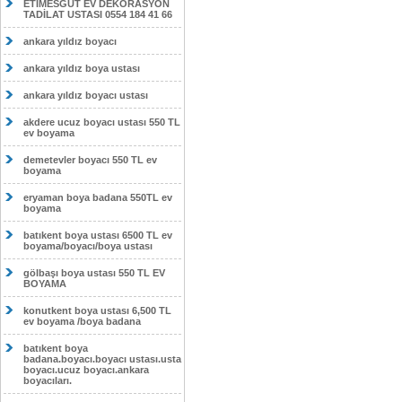
ETİMESĞUT EV DEKORASYON
TADİLAT USTASI 0554 184 41 66
ankara yıldız boyacı
ankara yıldız boya ustası
ankara yıldız boyacı ustası
akdere ucuz boyacı ustası 550 TL
ev boyama
demetevler boyacı 550 TL ev
boyama
eryaman boya badana 550TL ev
boyama
batıkent boya ustası 6500 TL ev
boyama/boyacı/boya ustası
gölbaşı boya ustası 550 TL EV
BOYAMA
konutkent boya ustası 6,500 TL
ev boyama /boya badana
batıkent boya
badana.boyacı.boyacı ustası.usta
boyacı.ucuz boyacı.ankara
boyacıları.