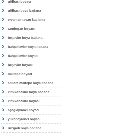
gölbaşı boyacı
gölbaşı boya badana
eryaman tavan kaplama
tandogan boyacı
beşevler boya badana
bahçelievler boya badana
bahçelievler boyacı
beşevler boyacı
maltepe boyacı
ankara maltepe boya badana
kırıkkonaklar boya badana
kırıkkonaklar boyacı
aşagıayrancı boyacı
yukarıayrancı boyacı
rüzgarlı boya badana