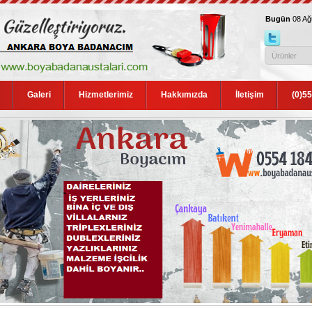
Bugün
08 A
Galeri
Hizmetlerimiz
Hakkımızda
İletişim
(0)5