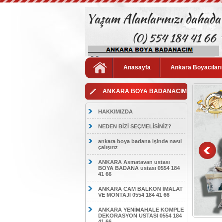
Anasayfa
Ankara Boyacıları
ANKARA BOYA BADANACIM
HAKKIMIZDA
NEDEN BİZİ SEÇMELİSİNİZ?
ankara boya badana işinde nasıl
çalışırız
ANKARA Asmatavan ustası
BOYA BADANA ustası 0554 184
41 66
ANKARA CAM BALKON İMALAT
VE MONTAJI 0554 184 41 66
ANKARA YENİMAHALE KOMPLE
DEKORASYON USTASI 0554 184
41 66