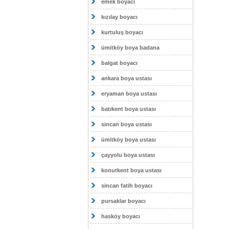
emek boyacı
kızılay boyacı
kurtuluş boyacı
ümitköy boya badana
balgat boyacı
ankara boya ustası
eryaman boya ustası
batıkent boya ustası
sincan boya ustası
ümitköy boya ustası
çayyolu boya ustası
konutkent boya ustası
sincan fatih boyacı
pursaklar boyacı
hasköy boyacı