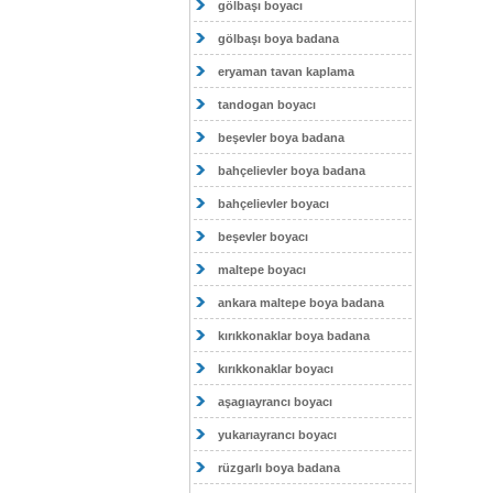
gölbaşı boyacı
gölbaşı boya badana
eryaman tavan kaplama
tandogan boyacı
beşevler boya badana
bahçelievler boya badana
bahçelievler boyacı
beşevler boyacı
maltepe boyacı
ankara maltepe boya badana
kırıkkonaklar boya badana
kırıkkonaklar boyacı
aşagıayrancı boyacı
yukarıayrancı boyacı
rüzgarlı boya badana