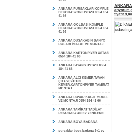
ANKARA 
ANKARA PURSAKLAR KOMPLE
arıyorum,o
DEKORASYON USTASI 0554 184
fiyatları,
41 66
ANKARA GÖLBAŞI KOMPLE
DEKORASYON USTASI 0554 184
41 66
ANKARA DUŞAKABİN BANYO
DOLABI İMALAT VE MONTAJ
ANKARA KARTONPİYER USTASI
0554 184 41 66
ANKARA FAYANS USTASI 0554
184 41 66
ANKARA ALÇI KEMER,TAVAN
ÇITASI,SÜTUN
KEMER,KARTONPİYER TAMİRAT
MONTAJ
ANKARA DUVAR KAGIT MODEL
VE MONTAJI 0554 184 41 66
ANKARA TAMİRAT TADİLAT
DEKORASYON EV YENİLEME
ANKARA BOYA BADANA
pursaklar boya badana 3+1 ev