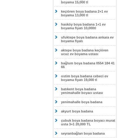
boyama 15,000 tl
keçiören boya badana 2+1 ev
boyama 13,000 tl
hasköy boya badana 1+1 ev
boyama fiyatı 10,000tl
ufuktepe boya badana ankara ev
boyama fiyatı
aktepe boya badana keçiören
ucuz ev boyama ustası
bağlum boya badana 0554 184 41
66
ostim boya badana cebeci ev
boyama fiyatı 19,000 tl
batıkent boya badana
yenimahalle boyacı ustası
yenimahalle boya badana
akyurt boya badana
çubuk boya badana boyacı murat
usta 3+1 20,000 TL
seyranbağları boya badana