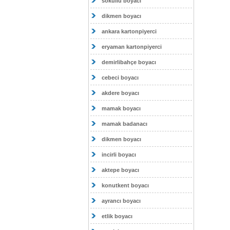
sokullu boyacı
dikmen boyacı
ankara kartonpiyerci
eryaman kartonpiyerci
demirlibahçe boyacı
cebeci boyacı
akdere boyacı
mamak boyacı
mamak badanacı
dikmen boyacı
incirli boyacı
aktepe boyacı
konutkent boyacı
ayrancı boyacı
etlik boyacı