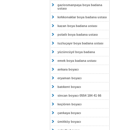
gaziosmanpaşa boya badana
ustası
kırkkonaklar boya badana ustası
kazan boya badana ustası
polatlı boya badana ustası
tuzluçayır boya badana ustası
yüzüncüyıl boya badana
emek boya badana ustası
ankara boyacı
eryaman boyacı
batıkent boyacı
sincan boyacı 0554 184 41 66
keçiören boyacı
çankaya boyacı
ümitköy boyacı