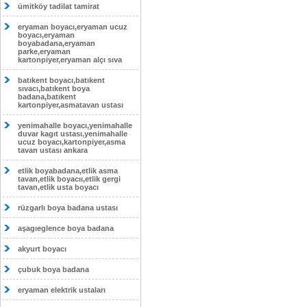
ümitköy tadilat tamirat
eryaman boyacı,eryaman ucuz
boyacı,eryaman
boyabadana,eryaman
parke,eryaman
kartonpiyer,eryaman alçı sıva
batıkent boyacı,batıkent
sıvacı,batıkent boya
badana,batıkent
kartonpiyer,asmatavan ustası
yenimahalle boyacı,yenimahalle
duvar kagıt ustası,yenimahalle
ucuz boyacı,kartonpiyer,asma
tavan ustası ankara
etlik boyabadana,etlik asma
tavan,etlik boyacıı,etlik gergi
tavan,etlik usta boyacı
rüzgarlı boya badana ustası
aşagıeglence boya badana
akyurt boyacı
çubuk boya badana
eryaman elektrik ustaları