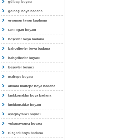
gölbaşı boyacı
gölbaşı boya badana
eryaman tavan kaplama
tandogan boyacı
beşevler boya badana
bahçelievler boya badana
bahçelievler boyacı
beşevler boyacı
maltepe boyacı
ankara maltepe boya badana
kırıkkonaklar boya badana
kırıkkonaklar boyacı
aşagıayrancı boyacı
yukarıayrancı boyacı
rüzgarlı boya badana