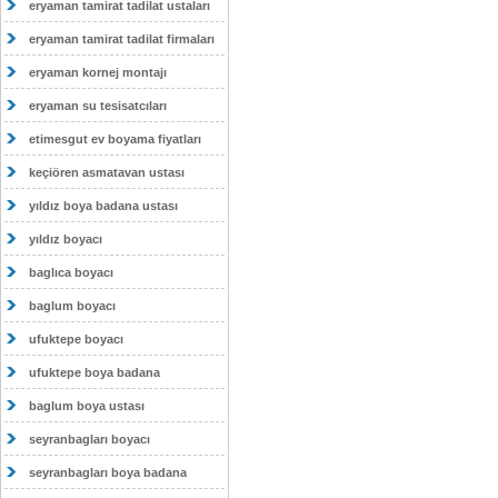
eryaman tamirat tadilat ustaları
eryaman tamirat tadilat firmaları
eryaman kornej montajı
eryaman su tesisatcıları
etimesgut ev boyama fiyatları
keçiören asmatavan ustası
yıldız boya badana ustası
yıldız boyacı
baglıca boyacı
baglum boyacı
ufuktepe boyacı
ufuktepe boya badana
baglum boya ustası
seyranbagları boyacı
seyranbagları boya badana