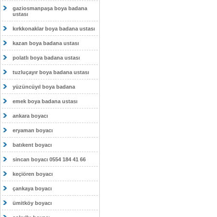
gaziosmanpaşa boya badana
ustası
kırkkonaklar boya badana ustası
kazan boya badana ustası
polatlı boya badana ustası
tuzluçayır boya badana ustası
yüzüncüyıl boya badana
emek boya badana ustası
ankara boyacı
eryaman boyacı
batıkent boyacı
sincan boyacı 0554 184 41 66
keçiören boyacı
çankaya boyacı
ümitköy boyacı