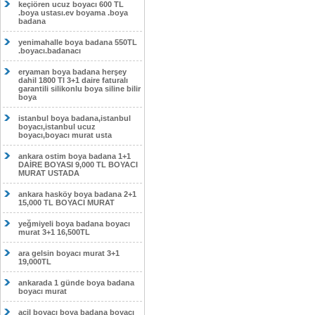
keçiören ucuz boyacı 600 TL
.boya ustası.ev boyama .boya
badana
yenimahalle boya badana 550TL
.boyacı.badanacı
eryaman boya badana herşey
dahil 1800 Tl 3+1 daire faturalı
garantili silikonlu boya siline bilir
boya
istanbul boya badana,istanbul
boyacı,istanbul ucuz
boyacı,boyacı murat usta
ankara ostim boya badana 1+1
DAİRE BOYASI 9,000 TL BOYACI
MURAT USTADA
ankara hasköy boya badana 2+1
15,000 TL BOYACI MURAT
yeğmiyeli boya badana boyacı
murat 3+1 16,500TL
ara gelsin boyacı murat 3+1
19,000TL
ankarada 1 günde boya badana
boyacı murat
acil boyacı boya badana boyacı