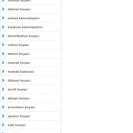
sokullu boyacı
dikmen boyacı
ankara kartonpiyerci
eryaman kartonpiyerci
demirlibahçe boyacı
cebeci boyacı
akdere boyacı
mamak boyacı
mamak badanacı
dikmen boyacı
incirli boyacı
aktepe boyacı
konutkent boyacı
ayrancı boyacı
etlik boyacı