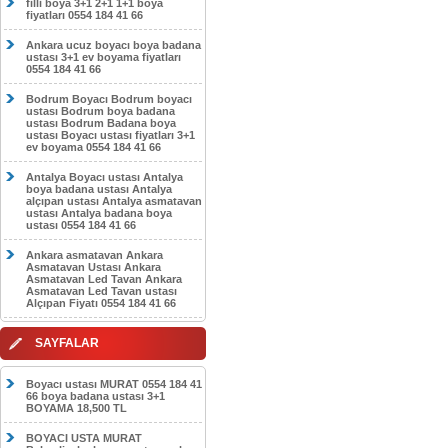
filli boya 3+1 2+1 1+1 boya
fiyatları 0554 184 41 66
Ankara ucuz boyacı boya badana
ustası 3+1 ev boyama fiyatları
0554 184 41 66
Bodrum Boyacı Bodrum boyacı
ustası Bodrum boya badana
ustası Bodrum Badana boya
ustası Boyacı ustası fiyatları 3+1
ev boyama 0554 184 41 66
Antalya Boyacı ustası Antalya
boya badana ustası Antalya
alçıpan ustası Antalya asmatavan
ustası Antalya badana boya
ustası 0554 184 41 66
Ankara asmatavan Ankara
Asmatavan Ustası Ankara
Asmatavan Led Tavan Ankara
Asmatavan Led Tavan ustası
Alçıpan Fiyatı 0554 184 41 66
SAYFALAR
Boyacı ustası MURAT 0554 184 41
66 boya badana ustası 3+1
BOYAMA 18,500 TL
BOYACI USTA MURAT