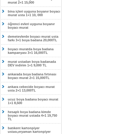
murat 2+1 15,000
bina içleri uyguna boyanır boyacı
murat usta 1+1 10, 000
öğrenci evleri uyguna boyanır
boyacı murat
demetevlerde boyacı murat usta
farkı 3+1 boya badana 20,000TL
boyacı muratda boya badana
kampanyası 3+1 16,000TL
murat ustadan boya badanada
DEV indirim 1+1 9,000 TL
ankarada boya badana fırtınası
boyacı murat 2+1 15,000TL
ankara cebecide boyacı murat
usta 2+1 13,000TL
ucuz boya badana boyacı murat
1+1 8,500
hesaplı boya badana kimde
boyacı murat ustada 4+1 19,750
TL
batıkent kartonpiyer
ustası,eryaman kartonpiyer