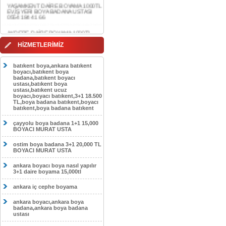
AKDERE DAİRE BOYAMA 1000TL
EV,İŞYERİ BOYA BADANA USTASI
0554 184 41 66
CEBECİ DAİRE BOYAMA 1000TL
HİZMETLERİMİZ
EV,İŞYERİ BOYA BADANA USTASI
0554 184 41 66
batıkent boya,ankara batıkent
HASKÖY DAİRE BOYAMA 1000TL
boyacı,batıkent boya
EV,İŞYERİ BOYA BADANA USTASI
badana,batıkent boyacı
0554 184 41 66
ustası,batıkent boya
ustası,batıkent ucuz
boyacı,boyacı batıkent,3+1 18.500
GÖLBAŞI DAİRE BOYAMA 1000TL
TL,boya badana batıkent,boyacı
EV,İŞYERİ BOYA BADANA USTASI
batıkent,boya badana batıkent
0554 184 41 66
çayyolu boya badana 1+1 15,000
SOKULLU DAİRE BOYAMA 1000TL
BOYACI MURAT USTA
EV,İŞYERİ BOYA BADANA USTASI
0554 184 41 66
ostim boya badana 3+1 20,000 TL
BOYACI MURAT USTA
ankara boyacı boya nasıl yapılır
3+1 daire boyama 15,000tl
ankara iç cephe boyama
ankara boyacı,ankara boya
badana,ankara boya badana
ustası