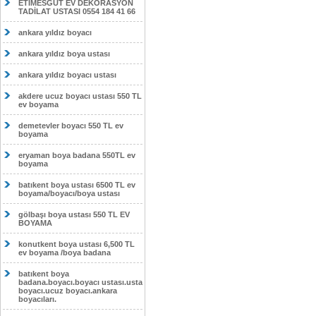
ETİMESĞUT EV DEKORASYON
TADİLAT USTASI 0554 184 41 66
ankara yıldız boyacı
ankara yıldız boya ustası
ankara yıldız boyacı ustası
akdere ucuz boyacı ustası 550 TL
ev boyama
demetevler boyacı 550 TL ev
boyama
eryaman boya badana 550TL ev
boyama
batıkent boya ustası 6500 TL ev
boyama/boyacı/boya ustası
gölbaşı boya ustası 550 TL EV
BOYAMA
konutkent boya ustası 6,500 TL
ev boyama /boya badana
batıkent boya
badana.boyacı.boyacı ustası.usta
boyacı.ucuz boyacı.ankara
boyacıları.