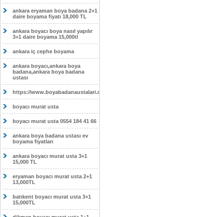
ankara eryaman boya badana 2+1
daire boyama fiyatı 18,000 TL
ankara boyacı boya nasıl yapılır
3+1 daire boyama 15,000tl
ankara iç cephe boyama
ankara boyacı,ankara boya
badana,ankara boya badana
ustası
https://www.boyabadanaustalari.com/
boyacı murat usta
boyacı murat usta 0554 184 41 66
ankara boya badana ustası ev
boyama fiyatları
ankara boyacı murat usta 3+1
15,000 TL
eryaman boyacı murat usta 2+1
13,000TL
batıkent boyacı murat usta 3+1
15,000TL