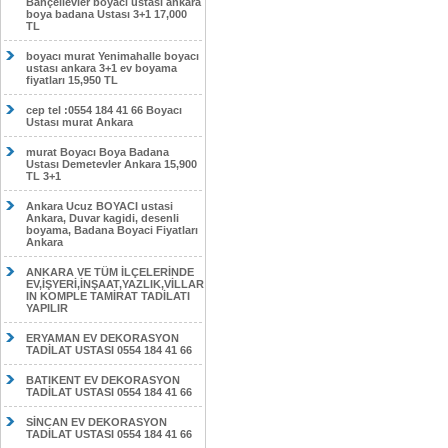
Bahçelievler boyacı ustası ankara
boya badana Ustası 3+1 17,000
TL
boyacı murat Yenimahalle boyacı
ustası ankara 3+1 ev boyama
fiyatları 15,950 TL
cep tel :0554 184 41 66 Boyacı
Ustası murat Ankara
murat Boyacı Boya Badana
Ustası Demetevler Ankara 15,900
TL 3+1
Ankara Ucuz BOYACI ustasi
Ankara, Duvar kagidi, desenli
boyama, Badana Boyaci Fiyatları
Ankara
ANKARA VE TÜM İLÇELERİNDE
EV,İŞYERİ,İNŞAAT,YAZLIK,VİLLAR
IN KOMPLE TAMİRAT TADİLATI
YAPILIR
ERYAMAN EV DEKORASYON
TADİLAT USTASI 0554 184 41 66
BATIKENT EV DEKORASYON
TADİLAT USTASI 0554 184 41 66
SİNCAN EV DEKORASYON
TADİLAT USTASI 0554 184 41 66