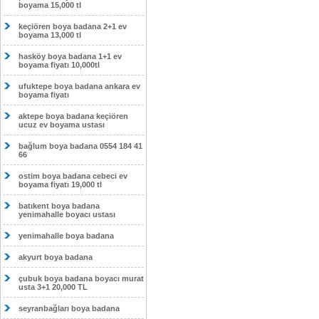
boyama 15,000 tl
keçiören boya badana 2+1 ev
boyama 13,000 tl
hasköy boya badana 1+1 ev
boyama fiyatı 10,000tl
ufuktepe boya badana ankara ev
boyama fiyatı
aktepe boya badana keçiören
ucuz ev boyama ustası
bağlum boya badana 0554 184 41
66
ostim boya badana cebeci ev
boyama fiyatı 19,000 tl
batıkent boya badana
yenimahalle boyacı ustası
yenimahalle boya badana
akyurt boya badana
çubuk boya badana boyacı murat
usta 3+1 20,000 TL
seyranbağları boya badana