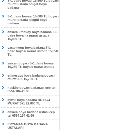
3+1 daire boyası 15,500 TL boyacı
murat ustada balgat boya
badana
3+1 daire boyası 15,000 TL boyacı
murat ustada lalegül boya
badana
ankara ümitköy boya badana 3+1
daire boyama murat ustada
16,000 TL
yaşamkent boya badana 3+1
daire boyası murat ustada 15,850
TL
sincan boyacı 3+1 daire boyası
16,250 TL boyacı murat ustada
etimesgut boya badana boyacı
murat 3+1 15,750 TL
hasköy boyacı badanacı cep tel
0554 184 41 66
ayvalı boya badana BOYACI
MURAT 3+1 22,000 TL
ankara boya badana ustası cep
tel 0554 184 41 66
ERYAMAN BOYA BADANA
USTALARI