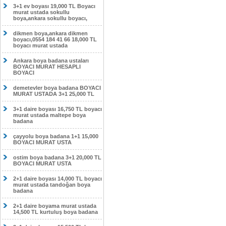
3+1 ev boyası 19,000 TL Boyacı
murat ustada sokullu
boya,ankara sokullu boyacı,
dikmen boya,ankara dikmen
boyacı,0554 184 41 66 18,000 TL
boyacı murat ustada
Ankara boya badana ustaları
BOYACI MURAT HESAPLI
BOYACI
demetevler boya badana BOYACI
MURAT USTADA 3+1 25,000 TL
3+1 daire boyası 16,750 TL boyacı
murat ustada maltepe boya
badana
çayyolu boya badana 1+1 15,000
BOYACI MURAT USTA
ostim boya badana 3+1 20,000 TL
BOYACI MURAT USTA
2+1 daire boyası 14,000 TL boyacı
murat ustada tandoğan boya
badana
2+1 daire boyama murat ustada
14,500 TL kurtuluş boya badana