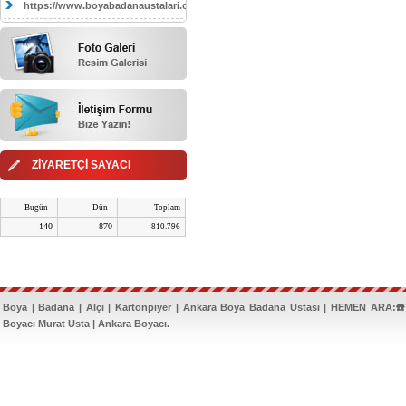
https://www.boyabadanaustalari.com/
ZİYARETÇİ SAYACI
Bugün
Dün
Toplam
140
870
810.796
Boya | Badana | Alçı | Kartonpiyer | Ankara Boya Badana Ustası | HEMEN ARA:☎️
Boyacı Murat Usta | Ankara Boyacı.