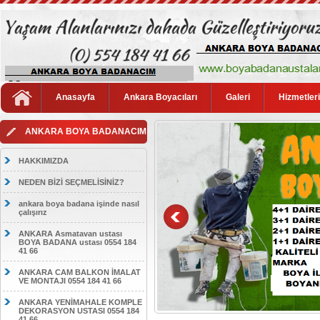
Anasayfa
Ankara Boyacıları
Galeri
Hizmetler
ANKARA BOYA BADANACIM
HAKKIMIZDA
NEDEN BİZİ SEÇMELİSİNİZ?
ankara boya badana işinde nasıl
çalışırız
ANKARA Asmatavan ustası
BOYA BADANA ustası 0554 184
41 66
ANKARA CAM BALKON İMALAT
VE MONTAJI 0554 184 41 66
ANKARA YENİMAHALE KOMPLE
DEKORASYON USTASI 0554 184
41 66