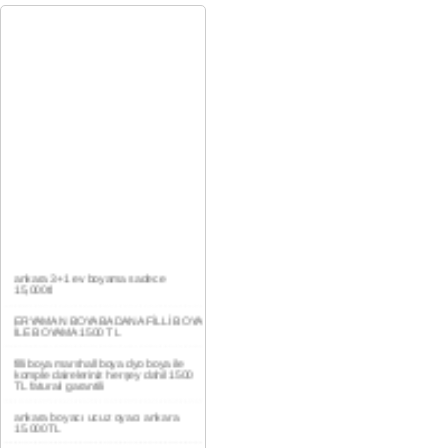
ankara 3+1 ev boyama sadece
15,000tl
ERYAMAN BOYA BADANA FİLLİ BOYA
İLE BOYAMA 1500 TL
filli boya marshall boya dyo boya ile
komple daireleriniz herşey dahil 1500
TL faturalı garantili
ankara boyacı ucuz oyacı ankara
15.000TL
YAŞAMKENT DAİRE BOYAMA 1000TL
EV,İŞYERİ BOYA BADANA USTASI
0554 184 41 66