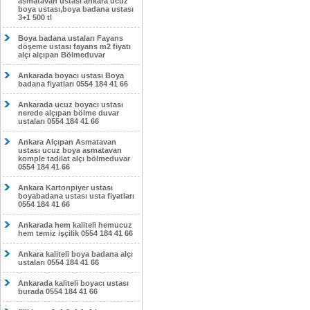
asmatavan ustası ankara ucuz
boya ustası,boya badana ustası
3+1 500 tl
Boya badana ustaları Fayans
döşeme ustası fayans m2 fiyatı
alçı alçıpan Bölmeduvar
Ankarada boyacı ustası Boya
badana fiyatları 0554 184 41 66
Ankarada ucuz boyacı ustası
nerede alçıpan bölme duvar
ustaları 0554 184 41 66
Ankara Alçıpan Asmatavan
ustası ucuz boya asmatavan
komple tadilat alçı bölmeduvar
0554 184 41 66
Ankara Kartonpiyer ustası
boyabadana ustası usta fiyatları
0554 184 41 66
Ankarada hem kaliteli hemucuz
hem temiz işçilik 0554 184 41 66
Ankara kaliteli boya badana alçı
ustaları 0554 184 41 66
Ankarada kaliteli boyacı ustası
burada 0554 184 41 66