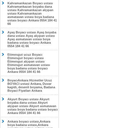
Kahramankazan Boyacı ustası
Kahramankazan boyaba dana
ustası Kahramankazan alçıpan
ustası Kahramankazan
asmatavan ustası boya badana
ustası boyacı Ankara 0554 184 41
66
Ayaş Boyacı ustası Ayaş boyaba
dana ustası Ayaş alçıpan ustası
Ayaş asmatavan ustası boya
badana ustası boyacı Ankara
0554 184 41 66
Etimesgut ucuz Boyacı
Etimesgut boyacı ustası
Etimesgut alçıpan ustası
Etimesgut asmatavan ustası
boya badana ustası boyacı
Ankara 0554 184 41 66
BoyacıAnkara Hizmetler Ucuz
BOYACI ustasi Ankara, Duvar
kagidi, desenli boyama, Badana
Boyaci Fiyatları Ankara
Akyurt Boyacı ustası Akyurt
boyaba dana ustası Akyurt
alçıpan ustası Akyurt asmatavan
ustası boya badana ustası boyacı
Ankara 0554 184 41 66
Ankara boyacı ustası,Ankara
boya badana ustası,Ankara