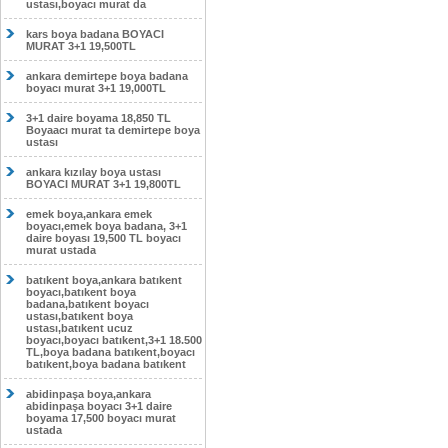
ustası,boyacı murat da
kars boya badana BOYACI
MURAT 3+1 19,500TL
ankara demirtepe boya badana
boyacı murat 3+1 19,000TL
3+1 daire boyama 18,850 TL
Boyaacı murat ta demirtepe boya
ustası
ankara kızılay boya ustası
BOYACI MURAT 3+1 19,800TL
emek boya,ankara emek
boyacı,emek boya badana, 3+1
daire boyası 19,500 TL boyacı
murat ustada
batıkent boya,ankara batıkent
boyacı,batıkent boya
badana,batıkent boyacı
ustası,batıkent boya
ustası,batıkent ucuz
boyacı,boyacı batıkent,3+1 18.500
TL,boya badana batıkent,boyacı
batıkent,boya badana batıkent
abidinpaşa boya,ankara
abidinpaşa boyacı 3+1 daire
boyama 17,500 boyacı murat
ustada