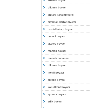
sokullu boyacı
dikmen boyacı
ankara kartonpiyerci
eryaman kartonpiyerci
demirlibahçe boyacı
cebeci boyacı
akdere boyacı
mamak boyacı
mamak badanacı
dikmen boyacı
incirli boyacı
aktepe boyacı
konutkent boyacı
ayrancı boyacı
etlik boyacı