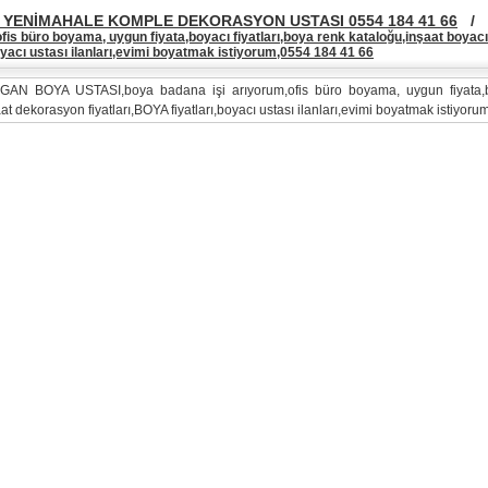
YENİMAHALE KOMPLE DEKORASYON USTASI 0554 184 41 66
/
fis büro boyama, uygun fiyata,boyacı fiyatları,boya renk kataloğu,inşaat boyac
boyacı ustası ilanları,evimi boyatmak istiyorum,0554 184 41 66