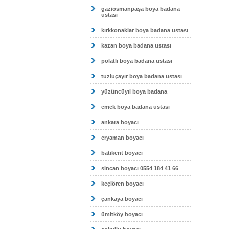
gaziosmanpaşa boya badana
ustası
kırkkonaklar boya badana ustası
kazan boya badana ustası
polatlı boya badana ustası
tuzluçayır boya badana ustası
yüzüncüyıl boya badana
emek boya badana ustası
ankara boyacı
eryaman boyacı
batıkent boyacı
sincan boyacı 0554 184 41 66
keçiören boyacı
çankaya boyacı
ümitköy boyacı