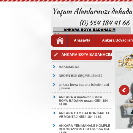
Anasayfa
Ankara Boyacıları
ANKARA BOYA BADANACIM
HAKKIMIZDA
NEDEN BİZİ SEÇMELİSİNİZ?
ankara boya badana işinde nasıl
çalışırız
ANKARA Asmatavan ustası
BOYA BADANA ustası 0554 184
41 66
ANKARA CAM BALKON İMALAT
VE MONTAJI 0554 184 41 66
ANKARA YENİMAHALE KOMPLE
DEKORASYON USTASI 0554 184
41 66