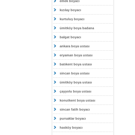
emek boyacı
kızılay boyacı
kurtuluş boyacı
ümitköy boya badana
balgat boyacı
ankara boya ustası
eryaman boya ustası
batıkent boya ustası
sincan boya ustası
ümitköy boya ustası
çayyolu boya ustası
konutkent boya ustası
sincan fatih boyacı
pursaklar boyacı
hasköy boyacı