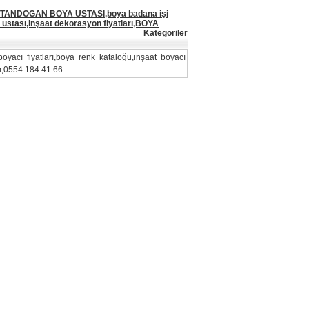
TANDOGAN BOYA USTASI,boya badana işi
ı ustası,inşaat dekorasyon fiyatları,BOYA
Kategoriler