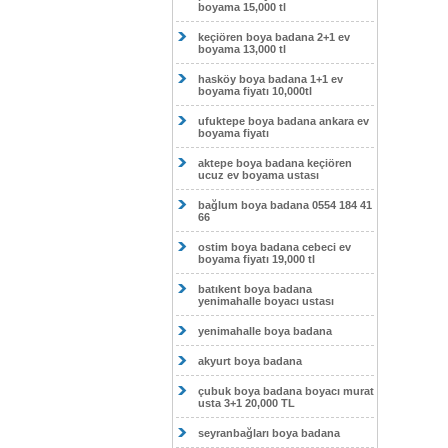
boyama 15,000 tl
keçiören boya badana 2+1 ev
boyama 13,000 tl
hasköy boya badana 1+1 ev
boyama fiyatı 10,000tl
ufuktepe boya badana ankara ev
boyama fiyatı
aktepe boya badana keçiören
ucuz ev boyama ustası
bağlum boya badana 0554 184 41
66
ostim boya badana cebeci ev
boyama fiyatı 19,000 tl
batıkent boya badana
yenimahalle boyacı ustası
yenimahalle boya badana
akyurt boya badana
çubuk boya badana boyacı murat
usta 3+1 20,000 TL
seyranbağları boya badana