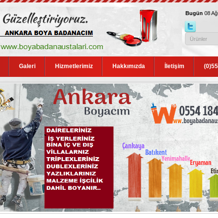
Bugün
08 A
Galeri
Hizmetlerimiz
Hakkımızda
İletişim
(0)5