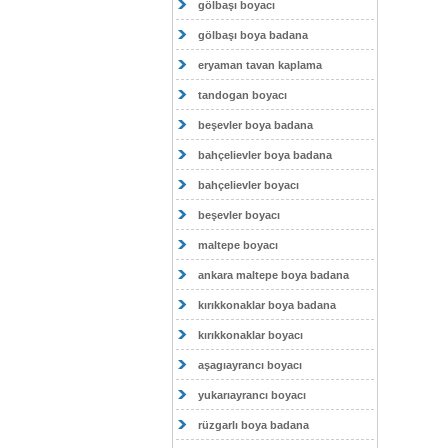
gölbaşı boyacı
gölbaşı boya badana
eryaman tavan kaplama
tandogan boyacı
beşevler boya badana
bahçelievler boya badana
bahçelievler boyacı
beşevler boyacı
maltepe boyacı
ankara maltepe boya badana
kırıkkonaklar boya badana
kırıkkonaklar boyacı
aşagıayrancı boyacı
yukarıayrancı boyacı
rüzgarlı boya badana