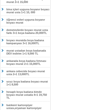
murat 2+1 15,000
bina içleri uyguna boyanır boyacı
murat usta 1+1 10, 000
öğrenci evleri uyguna boyanır
boyacı murat
demetevlerde boyacı murat usta
farkı 3+1 boya badana 20,000TL
boyacı muratda boya badana
kampanyası 3+1 16,000TL
murat ustadan boya badanada
DEV indirim 1+1 9,000 TL
ankarada boya badana fırtınası
boyacı murat 2+1 15,000TL
ankara cebecide boyacı murat
usta 2+1 13,000TL
ucuz boya badana boyacı murat
1+1 8,500
hesaplı boya badana kimde
boyacı murat ustada 4+1 19,750
TL
batıkent kartonpiyer
ustası,eryaman kartonpiyer