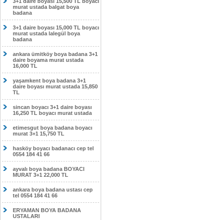
3+1 daire boyası 15,500 TL boyacı
murat ustada balgat boya
badana
3+1 daire boyası 15,000 TL boyacı
murat ustada lalegül boya
badana
ankara ümitköy boya badana 3+1
daire boyama murat ustada
16,000 TL
yaşamkent boya badana 3+1
daire boyası murat ustada 15,850
TL
sincan boyacı 3+1 daire boyası
16,250 TL boyacı murat ustada
etimesgut boya badana boyacı
murat 3+1 15,750 TL
hasköy boyacı badanacı cep tel
0554 184 41 66
ayvalı boya badana BOYACI
MURAT 3+1 22,000 TL
ankara boya badana ustası cep
tel 0554 184 41 66
ERYAMAN BOYA BADANA
USTALARI