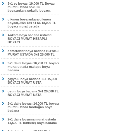
3+1 ev boyası 19,000 TL Boyacı
murat ustada sokullu
boya,ankara sokullu boyacı,
dikmen boya,ankara dikmen
boyacı,0554 184 41 66 18,000 TL
boyacı murat ustada
Ankara boya badana ustaları
BOYACI MURAT HESAPLI
BOYACI
demetevler boya badana BOYACI
MURAT USTADA 3+1 25,000 TL
3+1 daire boyası 16,750 TL boyacı
murat ustada maltepe boya
badana
çayyolu boya badana 1+1 15,000
BOYACI MURAT USTA
ostim boya badana 3+1 20,000 TL
BOYACI MURAT USTA
2+1 daire boyası 14,000 TL boyacı
murat ustada tandoğan boya
badana
2+1 daire boyama murat ustada
14,500 TL kurtuluş boya badana