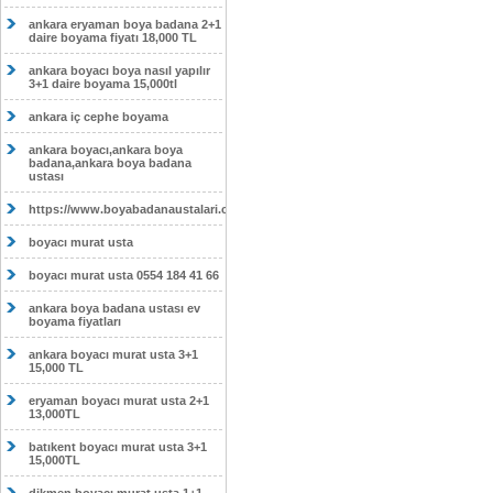
ankara eryaman boya badana 2+1
daire boyama fiyatı 18,000 TL
ankara boyacı boya nasıl yapılır
3+1 daire boyama 15,000tl
ankara iç cephe boyama
ankara boyacı,ankara boya
badana,ankara boya badana
ustası
https://www.boyabadanaustalari.com/
boyacı murat usta
boyacı murat usta 0554 184 41 66
ankara boya badana ustası ev
boyama fiyatları
ankara boyacı murat usta 3+1
15,000 TL
eryaman boyacı murat usta 2+1
13,000TL
batıkent boyacı murat usta 3+1
15,000TL