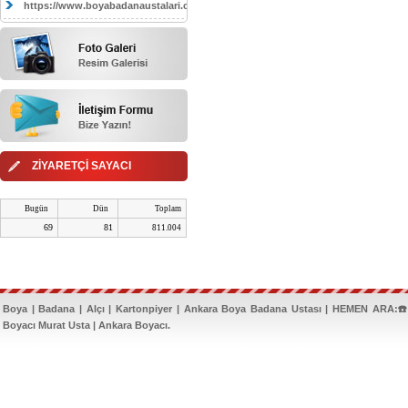
https://www.boyabadanaustalari.com/
ZİYARETÇİ SAYACI
Bugün
Dün
Toplam
69
81
811.004
Boya | Badana | Alçı | Kartonpiyer | Ankara Boya Badana Ustası | HEMEN ARA:☎️
Boyacı Murat Usta | Ankara Boyacı.