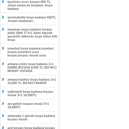
keçiören ucuz boyacı 600 TL
.boya ustası.ev boyama .boya
badana
yenimahalle boya badana 550TL
.boyacı.badanacı
eryaman boya badana herşey
dahil 1800 Tl 3+1 daire faturalı
garantili silikonlu boya siline bilir
boya
istanbul boya badana,istanbul
boyacı,istanbul ucuz
boyacı,boyacı murat usta
ankara ostim boya badana 1+1
DAİRE BOYASI 9,000 TL BOYACI
MURAT USTADA
ankara hasköy boya badana 2+1
15,000 TL BOYACI MURAT
yeğmiyeli boya badana boyacı
murat 3+1 16,500TL
ara gelsin boyacı murat 3+1
19,000TL
ankarada 1 günde boya badana
boyacı murat
acil boyacı boya badana boyacı