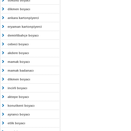
sokullu boyacı
dikmen boyacı
ankara kartonpiyerci
eryaman kartonpiyerci
demirlibahçe boyacı
cebeci boyacı
akdere boyacı
mamak boyacı
mamak badanacı
dikmen boyacı
incirli boyacı
aktepe boyacı
konutkent boyacı
ayrancı boyacı
etlik boyacı