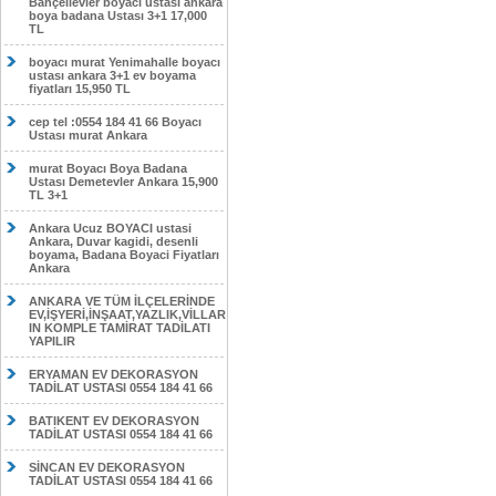
Bahçelievler boyacı ustası ankara
boya badana Ustası 3+1 17,000
TL
boyacı murat Yenimahalle boyacı
ustası ankara 3+1 ev boyama
fiyatları 15,950 TL
cep tel :0554 184 41 66 Boyacı
Ustası murat Ankara
murat Boyacı Boya Badana
Ustası Demetevler Ankara 15,900
TL 3+1
Ankara Ucuz BOYACI ustasi
Ankara, Duvar kagidi, desenli
boyama, Badana Boyaci Fiyatları
Ankara
ANKARA VE TÜM İLÇELERİNDE
EV,İŞYERİ,İNŞAAT,YAZLIK,VİLLAR
IN KOMPLE TAMİRAT TADİLATI
YAPILIR
ERYAMAN EV DEKORASYON
TADİLAT USTASI 0554 184 41 66
BATIKENT EV DEKORASYON
TADİLAT USTASI 0554 184 41 66
SİNCAN EV DEKORASYON
TADİLAT USTASI 0554 184 41 66