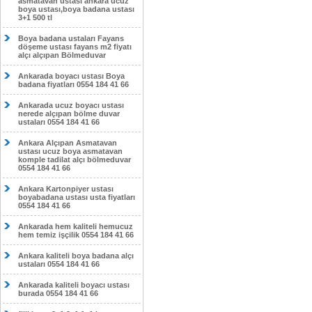
asmatavan ustası ankara ucuz
boya ustası,boya badana ustası
3+1 500 tl
Boya badana ustaları Fayans
döşeme ustası fayans m2 fiyatı
alçı alçıpan Bölmeduvar
Ankarada boyacı ustası Boya
badana fiyatları 0554 184 41 66
Ankarada ucuz boyacı ustası
nerede alçıpan bölme duvar
ustaları 0554 184 41 66
Ankara Alçıpan Asmatavan
ustası ucuz boya asmatavan
komple tadilat alçı bölmeduvar
0554 184 41 66
Ankara Kartonpiyer ustası
boyabadana ustası usta fiyatları
0554 184 41 66
Ankarada hem kaliteli hemucuz
hem temiz işçilik 0554 184 41 66
Ankara kaliteli boya badana alçı
ustaları 0554 184 41 66
Ankarada kaliteli boyacı ustası
burada 0554 184 41 66