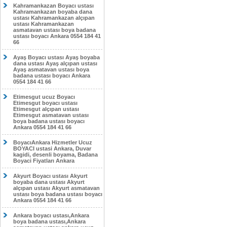
Kahramankazan Boyacı ustası
Kahramankazan boyaba dana
ustası Kahramankazan alçıpan
ustası Kahramankazan
asmatavan ustası boya badana
ustası boyacı Ankara 0554 184 41
66
Ayaş Boyacı ustası Ayaş boyaba
dana ustası Ayaş alçıpan ustası
Ayaş asmatavan ustası boya
badana ustası boyacı Ankara
0554 184 41 66
Etimesgut ucuz Boyacı
Etimesgut boyacı ustası
Etimesgut alçıpan ustası
Etimesgut asmatavan ustası
boya badana ustası boyacı
Ankara 0554 184 41 66
BoyacıAnkara Hizmetler Ucuz
BOYACI ustasi Ankara, Duvar
kagidi, desenli boyama, Badana
Boyaci Fiyatları Ankara
Akyurt Boyacı ustası Akyurt
boyaba dana ustası Akyurt
alçıpan ustası Akyurt asmatavan
ustası boya badana ustası boyacı
Ankara 0554 184 41 66
Ankara boyacı ustası,Ankara
boya badana ustası,Ankara