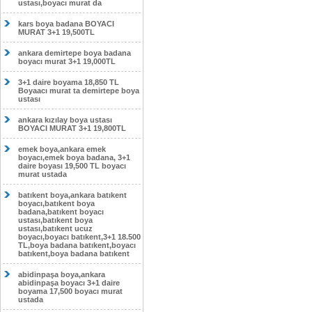
ustası,boyacı murat da
kars boya badana BOYACI
MURAT 3+1 19,500TL
ankara demirtepe boya badana
boyacı murat 3+1 19,000TL
3+1 daire boyama 18,850 TL
Boyaacı murat ta demirtepe boya
ustası
ankara kızılay boya ustası
BOYACI MURAT 3+1 19,800TL
emek boya,ankara emek
boyacı,emek boya badana, 3+1
daire boyası 19,500 TL boyacı
murat ustada
batıkent boya,ankara batıkent
boyacı,batıkent boya
badana,batıkent boyacı
ustası,batıkent boya
ustası,batıkent ucuz
boyacı,boyacı batıkent,3+1 18.500
TL,boya badana batıkent,boyacı
batıkent,boya badana batıkent
abidinpaşa boya,ankara
abidinpaşa boyacı 3+1 daire
boyama 17,500 boyacı murat
ustada