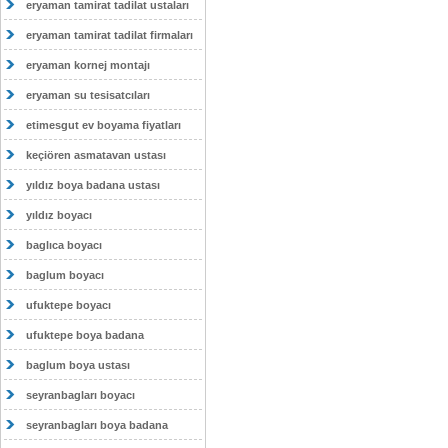
eryaman tamirat tadilat ustaları
eryaman tamirat tadilat firmaları
eryaman kornej montajı
eryaman su tesisatcıları
etimesgut ev boyama fiyatları
keçiören asmatavan ustası
yıldız boya badana ustası
yıldız boyacı
baglıca boyacı
baglum boyacı
ufuktepe boyacı
ufuktepe boya badana
baglum boya ustası
seyranbagları boyacı
seyranbagları boya badana