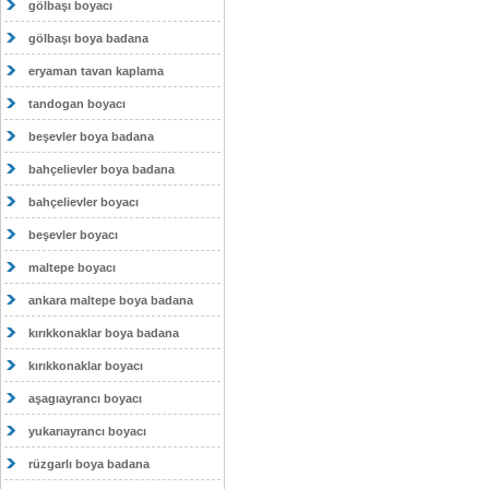
gölbaşı boyacı
gölbaşı boya badana
eryaman tavan kaplama
tandogan boyacı
beşevler boya badana
bahçelievler boya badana
bahçelievler boyacı
beşevler boyacı
maltepe boyacı
ankara maltepe boya badana
kırıkkonaklar boya badana
kırıkkonaklar boyacı
aşagıayrancı boyacı
yukarıayrancı boyacı
rüzgarlı boya badana