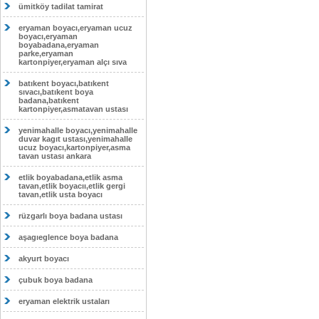
ümitköy tadilat tamirat
eryaman boyacı,eryaman ucuz
boyacı,eryaman
boyabadana,eryaman
parke,eryaman
kartonpiyer,eryaman alçı sıva
batıkent boyacı,batıkent
sıvacı,batıkent boya
badana,batıkent
kartonpiyer,asmatavan ustası
yenimahalle boyacı,yenimahalle
duvar kagıt ustası,yenimahalle
ucuz boyacı,kartonpiyer,asma
tavan ustası ankara
etlik boyabadana,etlik asma
tavan,etlik boyacıı,etlik gergi
tavan,etlik usta boyacı
rüzgarlı boya badana ustası
aşagıeglence boya badana
akyurt boyacı
çubuk boya badana
eryaman elektrik ustaları