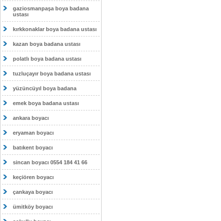
gaziosmanpaşa boya badana
ustası
kırkkonaklar boya badana ustası
kazan boya badana ustası
polatlı boya badana ustası
tuzluçayır boya badana ustası
yüzüncüyıl boya badana
emek boya badana ustası
ankara boyacı
eryaman boyacı
batıkent boyacı
sincan boyacı 0554 184 41 66
keçiören boyacı
çankaya boyacı
ümitköy boyacı