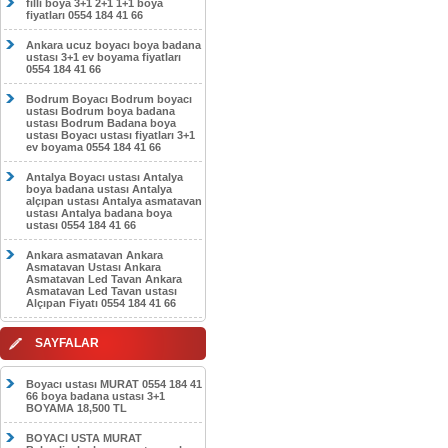
filli boya 3+1 2+1 1+1 boya
fiyatları 0554 184 41 66
Ankara ucuz boyacı boya badana
ustası 3+1 ev boyama fiyatları
0554 184 41 66
Bodrum Boyacı Bodrum boyacı
ustası Bodrum boya badana
ustası Bodrum Badana boya
ustası Boyacı ustası fiyatları 3+1
ev boyama 0554 184 41 66
Antalya Boyacı ustası Antalya
boya badana ustası Antalya
alçıpan ustası Antalya asmatavan
ustası Antalya badana boya
ustası 0554 184 41 66
Ankara asmatavan Ankara
Asmatavan Ustası Ankara
Asmatavan Led Tavan Ankara
Asmatavan Led Tavan ustası
Alçıpan Fiyatı 0554 184 41 66
SAYFALAR
Boyacı ustası MURAT 0554 184 41
66 boya badana ustası 3+1
BOYAMA 18,500 TL
BOYACI USTA MURAT