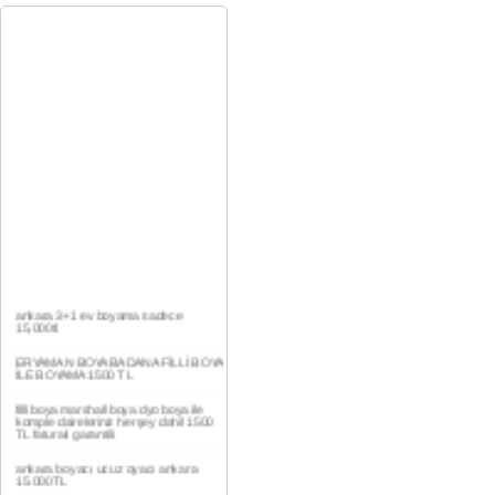
ankara 3+1 ev boyama sadece
15,000tl
ERYAMAN BOYA BADANA FİLLİ BOYA
İLE BOYAMA 1500 TL
filli boya marshall boya dyo boya ile
komple daireleriniz herşey dahil 1500
TL faturalı garantili
ankara boyacı ucuz oyacı ankara
15.000TL
YAŞAMKENT DAİRE BOYAMA 1000TL
EV,İŞYERİ BOYA BADANA USTASI