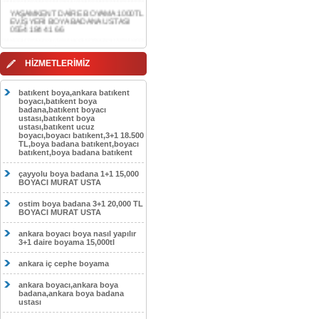
0554 184 41 66
AKDERE DAİRE BOYAMA 1000TL
EV,İŞYERİ BOYA BADANA USTASI
0554 184 41 66
HİZMETLERİMİZ
CEBECİ DAİRE BOYAMA 1000TL
EV,İŞYERİ BOYA BADANA USTASI
0554 184 41 66
batıkent boya,ankara batıkent
boyacı,batıkent boya
HASKÖY DAİRE BOYAMA 1000TL
badana,batıkent boyacı
EV,İŞYERİ BOYA BADANA USTASI
ustası,batıkent boya
0554 184 41 66
ustası,batıkent ucuz
boyacı,boyacı batıkent,3+1 18.500
GÖLBAŞI DAİRE BOYAMA 1000TL
TL,boya badana batıkent,boyacı
EV,İŞYERİ BOYA BADANA USTASI
batıkent,boya badana batıkent
0554 184 41 66
çayyolu boya badana 1+1 15,000
SOKULLU DAİRE BOYAMA 1000TL
BOYACI MURAT USTA
EV,İŞYERİ BOYA BADANA USTASI
0554 184 41 66
ostim boya badana 3+1 20,000 TL
BOYACI MURAT USTA
ankara boyacı boya nasıl yapılır
3+1 daire boyama 15,000tl
ankara iç cephe boyama
ankara boyacı,ankara boya
badana,ankara boya badana
ustası