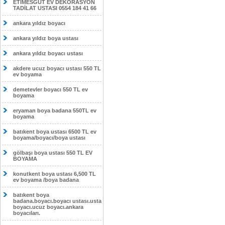
ETİMESĞUT EV DEKORASYON
TADİLAT USTASI 0554 184 41 66
ankara yıldız boyacı
ankara yıldız boya ustası
ankara yıldız boyacı ustası
akdere ucuz boyacı ustası 550 TL
ev boyama
demetevler boyacı 550 TL ev
boyama
eryaman boya badana 550TL ev
boyama
batıkent boya ustası 6500 TL ev
boyama/boyacı/boya ustası
gölbaşı boya ustası 550 TL EV
BOYAMA
konutkent boya ustası 6,500 TL
ev boyama /boya badana
batıkent boya
badana.boyacı.boyacı ustası.usta
boyacı.ucuz boyacı.ankara
boyacıları.