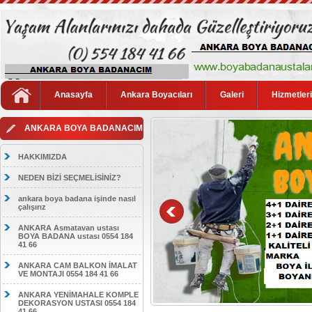
Anasayfa
Ankara Boyacıları
Galeri
Hizmetler
ANKARA BOYA BADANACIM
HAKKIMIZDA
NEDEN BİZİ SEÇMELİSİNİZ?
ankara boya badana işinde nasıl
çalışırız
ANKARA Asmatavan ustası
BOYA BADANA ustası 0554 184
41 66
ANKARA CAM BALKON İMALAT
VE MONTAJI 0554 184 41 66
ANKARA YENİMAHALE KOMPLE
DEKORASYON USTASI 0554 184
41 66