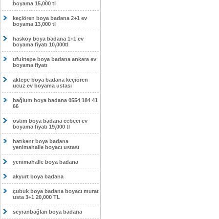
boyama 15,000 tl
keçiören boya badana 2+1 ev
boyama 13,000 tl
hasköy boya badana 1+1 ev
boyama fiyatı 10,000tl
ufuktepe boya badana ankara ev
boyama fiyatı
aktepe boya badana keçiören
ucuz ev boyama ustası
bağlum boya badana 0554 184 41
66
ostim boya badana cebeci ev
boyama fiyatı 19,000 tl
batıkent boya badana
yenimahalle boyacı ustası
yenimahalle boya badana
akyurt boya badana
çubuk boya badana boyacı murat
usta 3+1 20,000 TL
seyranbağları boya badana