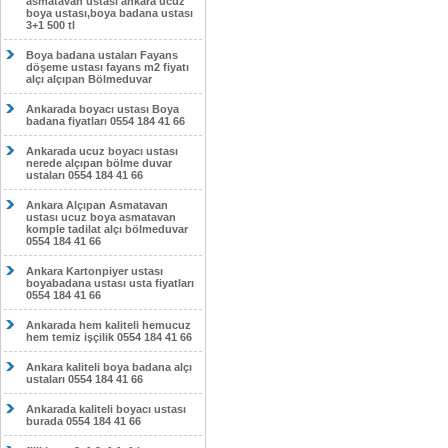
asmatavan ustası ankara ucuz
boya ustası,boya badana ustası
3+1 500 tl
Boya badana ustaları Fayans
döşeme ustası fayans m2 fiyatı
alçı alçıpan Bölmeduvar
Ankarada boyacı ustası Boya
badana fiyatları 0554 184 41 66
Ankarada ucuz boyacı ustası
nerede alçıpan bölme duvar
ustaları 0554 184 41 66
Ankara Alçıpan Asmatavan
ustası ucuz boya asmatavan
komple tadilat alçı bölmeduvar
0554 184 41 66
Ankara Kartonpiyer ustası
boyabadana ustası usta fiyatları
0554 184 41 66
Ankarada hem kaliteli hemucuz
hem temiz işçilik 0554 184 41 66
Ankara kaliteli boya badana alçı
ustaları 0554 184 41 66
Ankarada kaliteli boyacı ustası
burada 0554 184 41 66