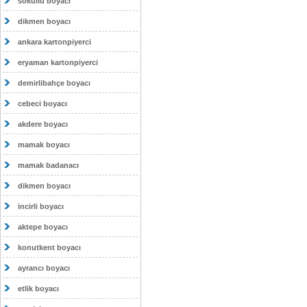
sokullu boyacı
dikmen boyacı
ankara kartonpiyerci
eryaman kartonpiyerci
demirlibahçe boyacı
cebeci boyacı
akdere boyacı
mamak boyacı
mamak badanacı
dikmen boyacı
incirli boyacı
aktepe boyacı
konutkent boyacı
ayrancı boyacı
etlik boyacı