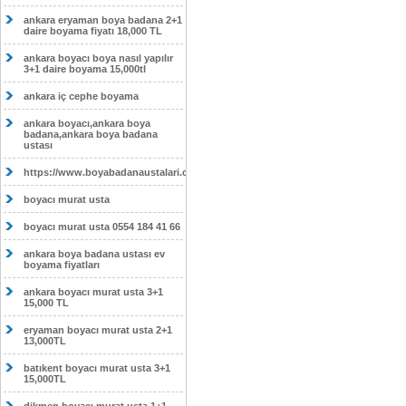
ankara eryaman boya badana 2+1
daire boyama fiyatı 18,000 TL
ankara boyacı boya nasıl yapılır
3+1 daire boyama 15,000tl
ankara iç cephe boyama
ankara boyacı,ankara boya
badana,ankara boya badana
ustası
https://www.boyabadanaustalari.com/
boyacı murat usta
boyacı murat usta 0554 184 41 66
ankara boya badana ustası ev
boyama fiyatları
ankara boyacı murat usta 3+1
15,000 TL
eryaman boyacı murat usta 2+1
13,000TL
batıkent boyacı murat usta 3+1
15,000TL