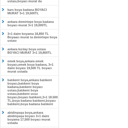
ustası,boyacı murat da
kars boya badana BOYACI
MURAT 3+1 19,500TL
ankara demirtepe boya badana
boyacı murat 3+1 19,000TL
3+1 daire boyama 18,850 TL
Boyaacı murat ta demirtepe boya
ustası
ankara kızılay boya ustası
BOYACI MURAT 3+1 19,800TL
emek boya,ankara emek
boyacı,emek boya badana, 3+1
daire boyası 19,500 TL boyacı
murat ustada
batıkent boya,ankara batıkent
boyacı,batıkent boya
badana,batıkent boyacı
ustası,batıkent boya
ustası,batıkent ucuz
boyacı,boyacı batıkent,3+1 18.500
TL,boya badana batıkent,boyacı
batıkent,boya badana batıkent
abidinpaşa boya,ankara
abidinpaşa boyacı 3+1 daire
boyama 17,500 boyacı murat
ustada