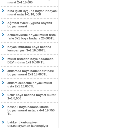
murat 2+1 15,000
bina içleri uyguna boyanır boyacı
murat usta 1+1 10, 000
öğrenci evleri uyguna boyanır
boyacı murat
demetevlerde boyacı murat usta
farkı 3+1 boya badana 20,000TL
boyacı muratda boya badana
kampanyası 3+1 16,000TL
murat ustadan boya badanada
DEV indirim 1+1 9,000 TL
ankarada boya badana fırtınası
boyacı murat 2+1 15,000TL
ankara cebecide boyacı murat
usta 2+1 13,000TL
ucuz boya badana boyacı murat
1+1 8,500
hesaplı boya badana kimde
boyacı murat ustada 4+1 19,750
TL
batıkent kartonpiyer
ustası,eryaman kartonpiyer