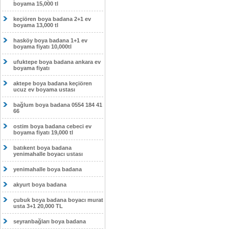
boyama 15,000 tl
keçiören boya badana 2+1 ev
boyama 13,000 tl
hasköy boya badana 1+1 ev
boyama fiyatı 10,000tl
ufuktepe boya badana ankara ev
boyama fiyatı
aktepe boya badana keçiören
ucuz ev boyama ustası
bağlum boya badana 0554 184 41
66
ostim boya badana cebeci ev
boyama fiyatı 19,000 tl
batıkent boya badana
yenimahalle boyacı ustası
yenimahalle boya badana
akyurt boya badana
çubuk boya badana boyacı murat
usta 3+1 20,000 TL
seyranbağları boya badana