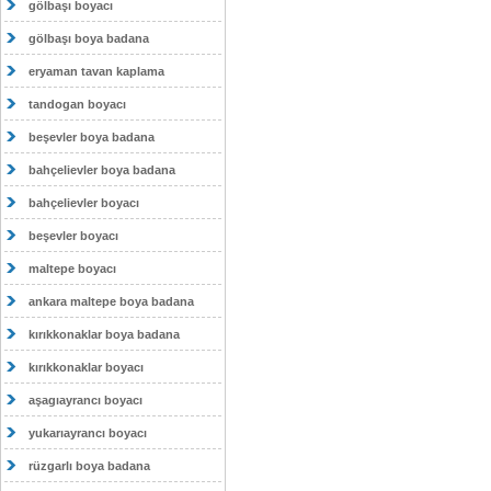
gölbaşı boyacı
gölbaşı boya badana
eryaman tavan kaplama
tandogan boyacı
beşevler boya badana
bahçelievler boya badana
bahçelievler boyacı
beşevler boyacı
maltepe boyacı
ankara maltepe boya badana
kırıkkonaklar boya badana
kırıkkonaklar boyacı
aşagıayrancı boyacı
yukarıayrancı boyacı
rüzgarlı boya badana