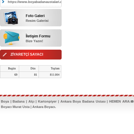
https://www.boyabadanaustalari.com/
ZİYARETÇİ SAYACI
Bugün
Dün
Toplam
69
81
811.004
Boya | Badana | Alçı | Kartonpiyer | Ankara Boya Badana Ustası | HEMEN ARA:☎️
Boyacı Murat Usta | Ankara Boyacı.