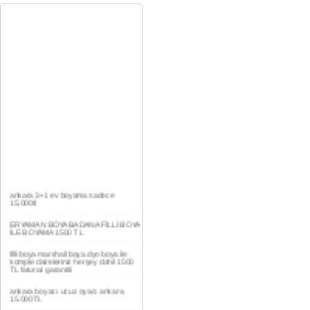
ankara 3+1 ev boyama sadece
15,000tl
ERYAMAN BOYA BADANA FİLLİ BOYA
İLE BOYAMA 1500 TL
filli boya marshall boya dyo boya ile
komple daireleriniz herşey dahil 1500
TL faturalı garantili
ankara boyacı ucuz oyacı ankara
15.000TL
YAŞAMKENT DAİRE BOYAMA 1000TL
EV,İŞYERİ BOYA BADANA USTASI