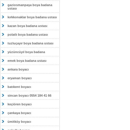
gaziosmanpaşa boya badana
ustası
kırkkonaklar boya badana ustası
kazan boya badana ustası
polatlı boya badana ustası
tuzluçayır boya badana ustası
yüzüncüyıl boya badana
emek boya badana ustası
ankara boyacı
eryaman boyacı
batıkent boyacı
sincan boyacı 0554 184 41 66
keçiören boyacı
çankaya boyacı
ümitköy boyacı