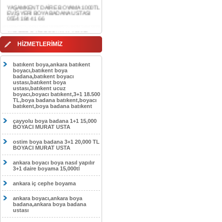
0554 184 41 66
AKDERE DAİRE BOYAMA 1000TL
EV,İŞYERİ BOYA BADANA USTASI
0554 184 41 66
CEBECİ DAİRE BOYAMA 1000TL
HİZMETLERİMİZ
EV,İŞYERİ BOYA BADANA USTASI
0554 184 41 66
batıkent boya,ankara batıkent
HASKÖY DAİRE BOYAMA 1000TL
boyacı,batıkent boya
EV,İŞYERİ BOYA BADANA USTASI
badana,batıkent boyacı
0554 184 41 66
ustası,batıkent boya
ustası,batıkent ucuz
boyacı,boyacı batıkent,3+1 18.500
GÖLBAŞI DAİRE BOYAMA 1000TL
TL,boya badana batıkent,boyacı
EV,İŞYERİ BOYA BADANA USTASI
batıkent,boya badana batıkent
0554 184 41 66
çayyolu boya badana 1+1 15,000
SOKULLU DAİRE BOYAMA 1000TL
BOYACI MURAT USTA
EV,İŞYERİ BOYA BADANA USTASI
0554 184 41 66
ostim boya badana 3+1 20,000 TL
BOYACI MURAT USTA
ankara boyacı boya nasıl yapılır
3+1 daire boyama 15,000tl
ankara iç cephe boyama
ankara boyacı,ankara boya
badana,ankara boya badana
ustası