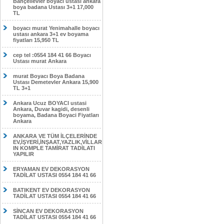
Bahçelievler boyacı ustası ankara
boya badana Ustası 3+1 17,000
TL
boyacı murat Yenimahalle boyacı
ustası ankara 3+1 ev boyama
fiyatları 15,950 TL
cep tel :0554 184 41 66 Boyacı
Ustası murat Ankara
murat Boyacı Boya Badana
Ustası Demetevler Ankara 15,900
TL 3+1
Ankara Ucuz BOYACI ustasi
Ankara, Duvar kagidi, desenli
boyama, Badana Boyaci Fiyatları
Ankara
ANKARA VE TÜM İLÇELERİNDE
EV,İŞYERİ,İNŞAAT,YAZLIK,VİLLAR
IN KOMPLE TAMİRAT TADİLATI
YAPILIR
ERYAMAN EV DEKORASYON
TADİLAT USTASI 0554 184 41 66
BATIKENT EV DEKORASYON
TADİLAT USTASI 0554 184 41 66
SİNCAN EV DEKORASYON
TADİLAT USTASI 0554 184 41 66