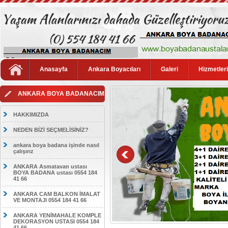
Anasayfa
Ankara Boyacıları
Galeri
Hizmetler
ANKARA BOYA BADANACIM
HAKKIMIZDA
NEDEN BİZİ SEÇMELİSİNİZ?
ankara boya badana işinde nasıl
çalışırız
ANKARA Asmatavan ustası
BOYA BADANA ustası 0554 184
41 66
ANKARA CAM BALKON İMALAT
VE MONTAJI 0554 184 41 66
ANKARA YENİMAHALE KOMPLE
DEKORASYON USTASI 0554 184
41 66