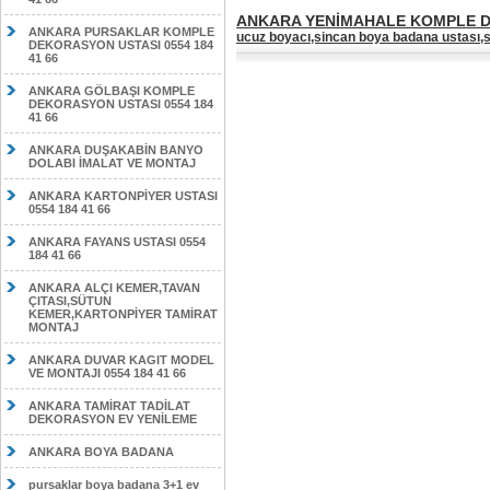
ANKARA YENİMAHALE KOMPLE DE
ANKARA PURSAKLAR KOMPLE
ucuz boyacı,sincan boya badana ustası,s
DEKORASYON USTASI 0554 184
41 66
ANKARA GÖLBAŞI KOMPLE
DEKORASYON USTASI 0554 184
41 66
ANKARA DUŞAKABİN BANYO
DOLABI İMALAT VE MONTAJ
ANKARA KARTONPİYER USTASI
0554 184 41 66
ANKARA FAYANS USTASI 0554
184 41 66
ANKARA ALÇI KEMER,TAVAN
ÇITASI,SÜTUN
KEMER,KARTONPİYER TAMİRAT
MONTAJ
ANKARA DUVAR KAGIT MODEL
VE MONTAJI 0554 184 41 66
ANKARA TAMİRAT TADİLAT
DEKORASYON EV YENİLEME
ANKARA BOYA BADANA
pursaklar boya badana 3+1 ev