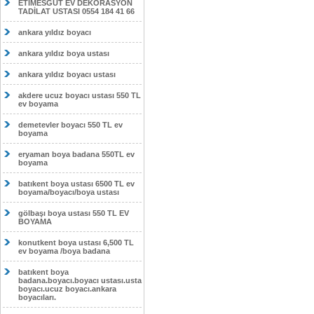
ETİMESĞUT EV DEKORASYON
TADİLAT USTASI 0554 184 41 66
ankara yıldız boyacı
ankara yıldız boya ustası
ankara yıldız boyacı ustası
akdere ucuz boyacı ustası 550 TL
ev boyama
demetevler boyacı 550 TL ev
boyama
eryaman boya badana 550TL ev
boyama
batıkent boya ustası 6500 TL ev
boyama/boyacı/boya ustası
gölbaşı boya ustası 550 TL EV
BOYAMA
konutkent boya ustası 6,500 TL
ev boyama /boya badana
batıkent boya
badana.boyacı.boyacı ustası.usta
boyacı.ucuz boyacı.ankara
boyacıları.