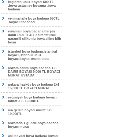
keçiören ucuz boyacı 600 TL
.boya ustası.ev boyama .boya
badana
yenimahalle boya badana 550TL
.boyacı.badanacı
eryaman boya badana herşey
dahil 1800 Tl 3+1 daire faturalı
garantili silikonlu boya siline bilir
boya
istanbul boya badana,istanbul
boyacı,istanbul ucuz
boyacı,boyacı murat usta
ankara ostim boya badana 1+1
DAİRE BOYASI 9,000 TL BOYACI
MURAT USTADA
ankara hasköy boya badana 2+1
15,000 TL BOYACI MURAT
yeğmiyeli boya badana boyacı
murat 3+1 16,500TL
ara gelsin boyacı murat 3+1
19,000TL
ankarada 1 günde boya badana
boyacı murat
acil boyacı boya badana boyacı