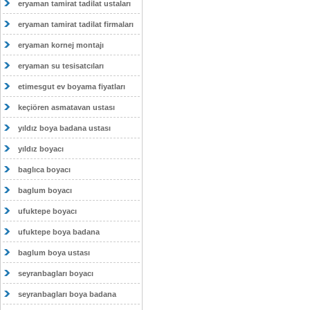
eryaman tamirat tadilat ustaları
eryaman tamirat tadilat firmaları
eryaman kornej montajı
eryaman su tesisatcıları
etimesgut ev boyama fiyatları
keçiören asmatavan ustası
yıldız boya badana ustası
yıldız boyacı
baglıca boyacı
baglum boyacı
ufuktepe boyacı
ufuktepe boya badana
baglum boya ustası
seyranbagları boyacı
seyranbagları boya badana