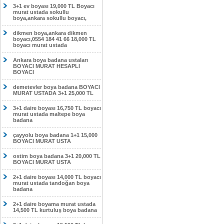
3+1 ev boyası 19,000 TL Boyacı
murat ustada sokullu
boya,ankara sokullu boyacı,
dikmen boya,ankara dikmen
boyacı,0554 184 41 66 18,000 TL
boyacı murat ustada
Ankara boya badana ustaları
BOYACI MURAT HESAPLI
BOYACI
demetevler boya badana BOYACI
MURAT USTADA 3+1 25,000 TL
3+1 daire boyası 16,750 TL boyacı
murat ustada maltepe boya
badana
çayyolu boya badana 1+1 15,000
BOYACI MURAT USTA
ostim boya badana 3+1 20,000 TL
BOYACI MURAT USTA
2+1 daire boyası 14,000 TL boyacı
murat ustada tandoğan boya
badana
2+1 daire boyama murat ustada
14,500 TL kurtuluş boya badana