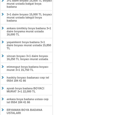
3+1 daire boyası 15,500 TL boyacı
murat ustada balgat boya
badana
3+1 daire boyası 15,000 TL boyacı
murat ustada lalegül boya
badana
ankara ümitköy boya badana 3+1
daire boyama murat ustada
16,000 TL
yaşamkent boya badana 3+1
daire boyası murat ustada 15,850
TL
sincan boyacı 3+1 daire boyası
16,250 TL boyacı murat ustada
etimesgut boya badana boyacı
murat 3+1 15,750 TL
hasköy boyacı badanacı cep tel
0554 184 41 66
ayvalı boya badana BOYACI
MURAT 3+1 22,000 TL
ankara boya badana ustası cep
tel 0554 184 41 66
ERYAMAN BOYA BADANA
USTALARI