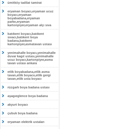
ümitköy tadilat tamirat
eryaman boyacı,eryaman ucuz
boyacı,eryaman
boyabadana,eryaman
parke,eryaman
kartonpiyer,eryaman alçı sıva
batıkent boyacı,batıkent
sıvacı,batıkent boya
badana,batıkent
kartonpiyer,asmatavan ustası
yenimahalle boyacı,yenimahalle
duvar kagıt ustası,yenimahalle
ucuz boyacı,kartonpiyer,asma
tavan ustası ankara
etlik boyabadana,etlik asma
tavan,etlik boyacıı,etlik gergi
tavan,etlik usta boyacı
rüzgarlı boya badana ustası
aşagıeglence boya badana
akyurt boyacı
çubuk boya badana
eryaman elektrik ustaları