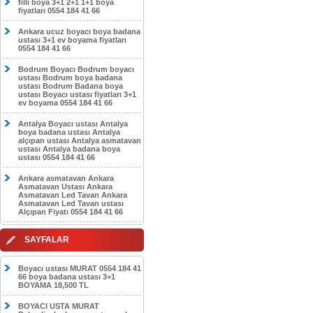
filli boya 3+1 2+1 1+1 boya
fiyatları 0554 184 41 66
Ankara ucuz boyacı boya badana
ustası 3+1 ev boyama fiyatları
0554 184 41 66
Bodrum Boyacı Bodrum boyacı
ustası Bodrum boya badana
ustası Bodrum Badana boya
ustası Boyacı ustası fiyatları 3+1
ev boyama 0554 184 41 66
Antalya Boyacı ustası Antalya
boya badana ustası Antalya
alçıpan ustası Antalya asmatavan
ustası Antalya badana boya
ustası 0554 184 41 66
Ankara asmatavan Ankara
Asmatavan Ustası Ankara
Asmatavan Led Tavan Ankara
Asmatavan Led Tavan ustası
Alçıpan Fiyatı 0554 184 41 66
SAYFALAR
Boyacı ustası MURAT 0554 184 41
66 boya badana ustası 3+1
BOYAMA 18,500 TL
BOYACI USTA MURAT