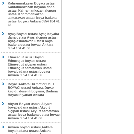
Kahramankazan Boyacı ustası
Kahramankazan boyaba dana
ustası Kahramankazan alçıpan
ustası Kahramankazan
asmatavan ustası boya badana
ustası boyacı Ankara 0554 184 41
66
Ayaş Boyacı ustası Ayaş boyaba
dana ustası Ayaş alçıpan ustası
Ayaş asmatavan ustası boya
badana ustası boyacı Ankara
0554 184 41 66
Etimesgut ucuz Boyacı
Etimesgut boyacı ustası
Etimesgut alçıpan ustası
Etimesgut asmatavan ustası
boya badana ustası boyacı
Ankara 0554 184 41 66
BoyacıAnkara Hizmetler Ucuz
BOYACI ustasi Ankara, Duvar
kagidi, desenli boyama, Badana
Boyaci Fiyatları Ankara
Akyurt Boyacı ustası Akyurt
boyaba dana ustası Akyurt
alçıpan ustası Akyurt asmatavan
ustası boya badana ustası boyacı
Ankara 0554 184 41 66
Ankara boyacı ustası,Ankara
boya badana ustası,Ankara