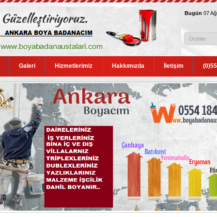
Bugün
07 A
Galeri
Hizmetlerimiz
Hakkımızda
İletişim
(0)5