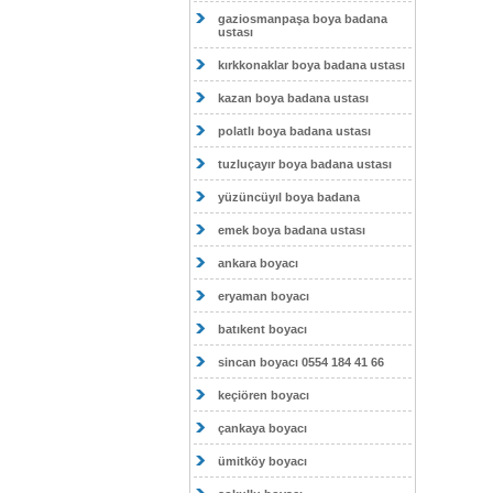
gaziosmanpaşa boya badana
ustası
kırkkonaklar boya badana ustası
kazan boya badana ustası
polatlı boya badana ustası
tuzluçayır boya badana ustası
yüzüncüyıl boya badana
emek boya badana ustası
ankara boyacı
eryaman boyacı
batıkent boyacı
sincan boyacı 0554 184 41 66
keçiören boyacı
çankaya boyacı
ümitköy boyacı