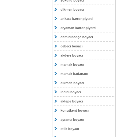
sokullu boyacı
dikmen boyacı
ankara kartonpiyerci
eryaman kartonpiyerci
demirlibahçe boyacı
cebeci boyacı
akdere boyacı
mamak boyacı
mamak badanacı
dikmen boyacı
incirli boyacı
aktepe boyacı
konutkent boyacı
ayrancı boyacı
etlik boyacı