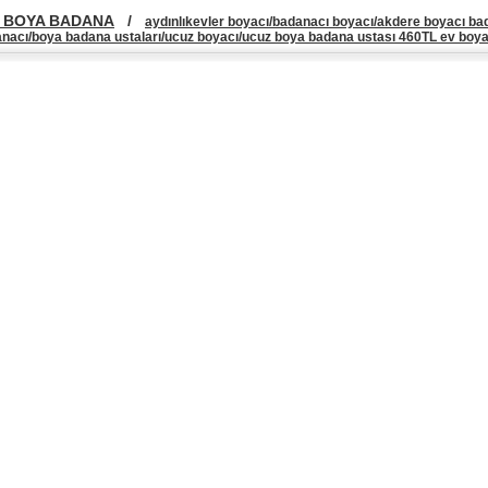
 BOYA BADANA
/
aydınlıkevler boyacı/badanacı boyacı/akdere boyacı ba
anacı/boya badana ustaları/ucuz boyacı/ucuz boya badana ustası 460TL ev bo