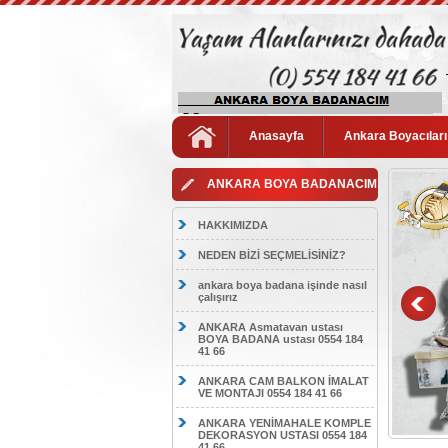
Anasayfa
Ankara Boyacıları
ANKARA BOYA BADANACIM
HAKKIMIZDA
NEDEN BİZİ SEÇMELİSİNİZ?
ankara boya badana işinde nasıl
çalışırız
ANKARA Asmatavan ustası
BOYA BADANA ustası 0554 184
41 66
ANKARA CAM BALKON İMALAT
VE MONTAJI 0554 184 41 66
ANKARA YENİMAHALE KOMPLE
DEKORASYON USTASI 0554 184
41 66