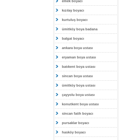
emek boyacı
kızılay boyacı
kurtuluş boyacı
ümitköy boya badana
balgat boyacı
ankara boya ustası
eryaman boya ustası
batıkent boya ustası
sincan boya ustası
ümitköy boya ustası
çayyolu boya ustası
konutkent boya ustası
sincan fatih boyacı
pursaklar boyacı
hasköy boyacı