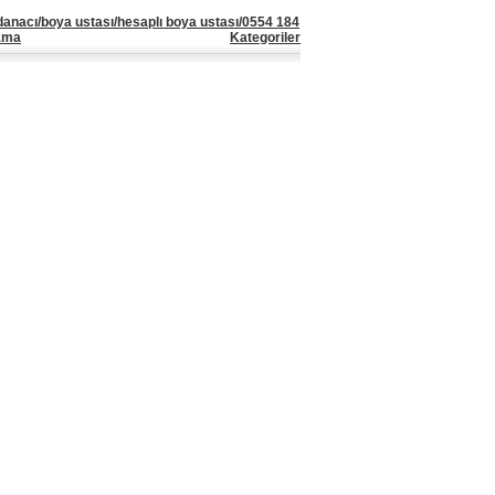
danacı/boya ustası/hesaplı boya ustası/0554 184
yama
Kategoriler