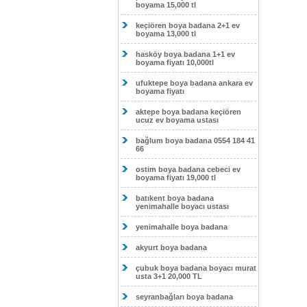
boyama 15,000 tl
keçiören boya badana 2+1 ev
boyama 13,000 tl
hasköy boya badana 1+1 ev
boyama fiyatı 10,000tl
ufuktepe boya badana ankara ev
boyama fiyatı
aktepe boya badana keçiören
ucuz ev boyama ustası
bağlum boya badana 0554 184 41
66
ostim boya badana cebeci ev
boyama fiyatı 19,000 tl
batıkent boya badana
yenimahalle boyacı ustası
yenimahalle boya badana
akyurt boya badana
çubuk boya badana boyacı murat
usta 3+1 20,000 TL
seyranbağları boya badana