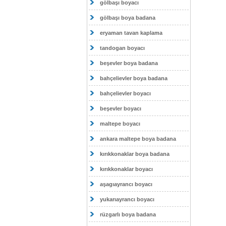
gölbaşı boyacı
gölbaşı boya badana
eryaman tavan kaplama
tandogan boyacı
beşevler boya badana
bahçelievler boya badana
bahçelievler boyacı
beşevler boyacı
maltepe boyacı
ankara maltepe boya badana
kırıkkonaklar boya badana
kırıkkonaklar boyacı
aşagıayrancı boyacı
yukarıayrancı boyacı
rüzgarlı boya badana