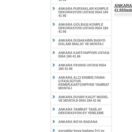
ANKARA
ANKARA PURSAKLAR KOMPLE
41 66/bad
DEKORASYON USTASI 0554 184
41 66
ANKARA GÖLBAŞI KOMPLE
DEKORASYON USTASI 0554 184
41 66
ANKARA DUŞAKABİN BANYO
DOLABI İMALAT VE MONTAJ
ANKARA KARTONPİYER USTASI
0554 184 41 66
ANKARA FAYANS USTASI 0554
184 41 66
ANKARA ALÇI KEMER,TAVAN
ÇITASI,SÜTUN
KEMER,KARTONPİYER TAMİRAT
MONTAJ
ANKARA DUVAR KAGIT MODEL
VE MONTAJI 0554 184 41 66
ANKARA TAMİRAT TADİLAT
DEKORASYON EV YENİLEME
ANKARA BOYA BADANA
pursaklar boya badana 3+1 ev