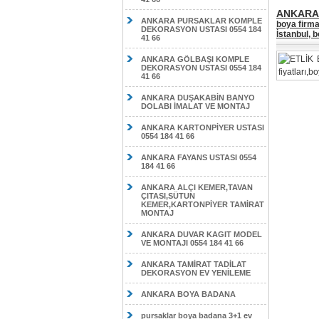
ANKARA 
ANKARA PURSAKLAR KOMPLE
boya firma
DEKORASYON USTASI 0554 184
İstanbul, 
41 66
ANKARA GÖLBAŞI KOMPLE
DEKORASYON USTASI 0554 184
41 66
ANKARA DUŞAKABİN BANYO
DOLABI İMALAT VE MONTAJ
ANKARA KARTONPİYER USTASI
0554 184 41 66
ANKARA FAYANS USTASI 0554
184 41 66
ANKARA ALÇI KEMER,TAVAN
ÇITASI,SÜTUN
KEMER,KARTONPİYER TAMİRAT
MONTAJ
ANKARA DUVAR KAGIT MODEL
VE MONTAJI 0554 184 41 66
ANKARA TAMİRAT TADİLAT
DEKORASYON EV YENİLEME
ANKARA BOYA BADANA
pursaklar boya badana 3+1 ev