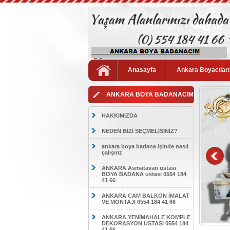
Anasayfa
Ankara Boyacıları
ANKARA BOYA BADANACIM
HAKKIMIZDA
NEDEN BİZİ SEÇMELİSİNİZ?
ankara boya badana işinde nasıl
çalışırız
ANKARA Asmatavan ustası
BOYA BADANA ustası 0554 184
41 66
ANKARA CAM BALKON İMALAT
VE MONTAJI 0554 184 41 66
ANKARA YENİMAHALE KOMPLE
DEKORASYON USTASI 0554 184
41 66