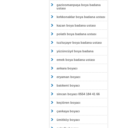
gaziosmanpaşa boya badana
ustası
kırkkonaklar boya badana ustası
kazan boya badana ustası
polatlı boya badana ustası
tuzluçayır boya badana ustası
yüzüncüyıl boya badana
emek boya badana ustası
ankara boyacı
eryaman boyacı
batıkent boyacı
sincan boyacı 0554 184 41 66
keçiören boyacı
çankaya boyacı
ümitköy boyacı