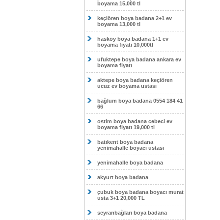
boyama 15,000 tl
keçiören boya badana 2+1 ev
boyama 13,000 tl
hasköy boya badana 1+1 ev
boyama fiyatı 10,000tl
ufuktepe boya badana ankara ev
boyama fiyatı
aktepe boya badana keçiören
ucuz ev boyama ustası
bağlum boya badana 0554 184 41
66
ostim boya badana cebeci ev
boyama fiyatı 19,000 tl
batıkent boya badana
yenimahalle boyacı ustası
yenimahalle boya badana
akyurt boya badana
çubuk boya badana boyacı murat
usta 3+1 20,000 TL
seyranbağları boya badana