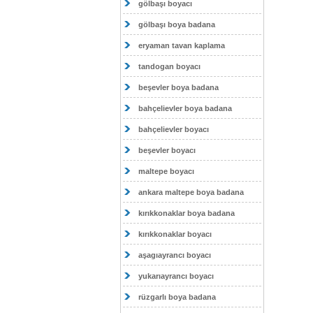
gölbaşı boyacı
gölbaşı boya badana
eryaman tavan kaplama
tandogan boyacı
beşevler boya badana
bahçelievler boya badana
bahçelievler boyacı
beşevler boyacı
maltepe boyacı
ankara maltepe boya badana
kırıkkonaklar boya badana
kırıkkonaklar boyacı
aşagıayrancı boyacı
yukarıayrancı boyacı
rüzgarlı boya badana