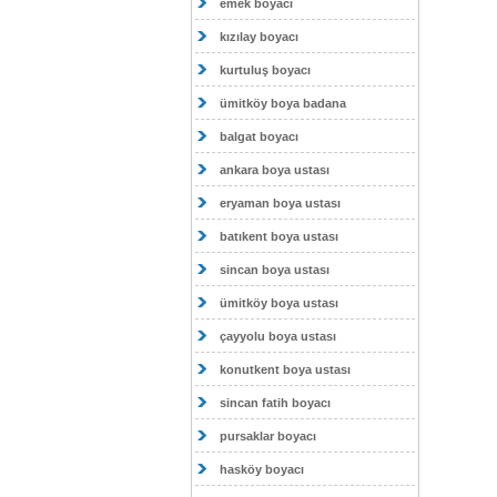
emek boyacı
kızılay boyacı
kurtuluş boyacı
ümitköy boya badana
balgat boyacı
ankara boya ustası
eryaman boya ustası
batıkent boya ustası
sincan boya ustası
ümitköy boya ustası
çayyolu boya ustası
konutkent boya ustası
sincan fatih boyacı
pursaklar boyacı
hasköy boyacı