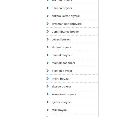
sokullu boyacı
dikmen boyacı
ankara kartonpiyerci
eryaman kartonpiyerci
demirlibahçe boyacı
cebeci boyacı
akdere boyacı
mamak boyacı
mamak badanacı
dikmen boyacı
incirli boyacı
aktepe boyacı
konutkent boyacı
ayrancı boyacı
etlik boyacı