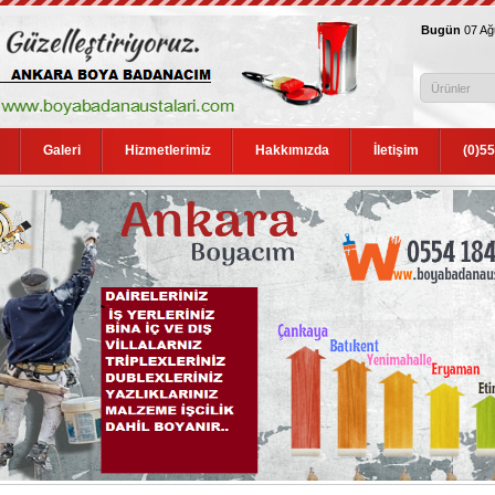
Bugün
07 A
Galeri
Hizmetlerimiz
Hakkımızda
İletişim
(0)5