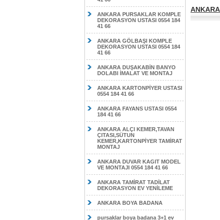
ANKARA 
ANKARA PURSAKLAR KOMPLE
DEKORASYON USTASI 0554 184
41 66
ANKARA GÖLBAŞI KOMPLE
DEKORASYON USTASI 0554 184
41 66
ANKARA DUŞAKABİN BANYO
DOLABI İMALAT VE MONTAJ
ANKARA KARTONPİYER USTASI
0554 184 41 66
ANKARA FAYANS USTASI 0554
184 41 66
ANKARA ALÇI KEMER,TAVAN
ÇITASI,SÜTUN
KEMER,KARTONPİYER TAMİRAT
MONTAJ
ANKARA DUVAR KAGIT MODEL
VE MONTAJI 0554 184 41 66
ANKARA TAMİRAT TADİLAT
DEKORASYON EV YENİLEME
ANKARA BOYA BADANA
pursaklar boya badana 3+1 ev