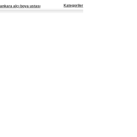
Kategoriler
ankara alçı boya ustası