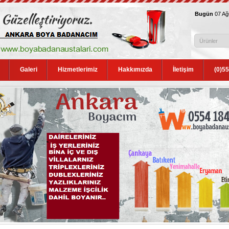
Bugün
07 A
Galeri
Hizmetlerimiz
Hakkımızda
İletişim
(0)5