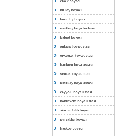
emek boyacı
kızılay boyacı
kurtuluş boyacı
ümitköy boya badana
balgat boyacı
ankara boya ustası
eryaman boya ustası
batıkent boya ustası
sincan boya ustası
ümitköy boya ustası
çayyolu boya ustası
konutkent boya ustası
sincan fatih boyacı
pursaklar boyacı
hasköy boyacı