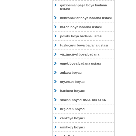
gaziosmanpaşa boya badana
ustası
kırkkonaklar boya badana ustası
kazan boya badana ustası
polatlı boya badana ustası
tuzluçayır boya badana ustası
yüzüncüyıl boya badana
emek boya badana ustası
ankara boyacı
eryaman boyacı
batıkent boyacı
sincan boyacı 0554 184 41 66
keçiören boyacı
çankaya boyacı
ümitköy boyacı