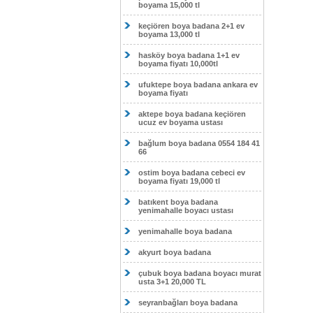
boyama 15,000 tl
keçiören boya badana 2+1 ev
boyama 13,000 tl
hasköy boya badana 1+1 ev
boyama fiyatı 10,000tl
ufuktepe boya badana ankara ev
boyama fiyatı
aktepe boya badana keçiören
ucuz ev boyama ustası
bağlum boya badana 0554 184 41
66
ostim boya badana cebeci ev
boyama fiyatı 19,000 tl
batıkent boya badana
yenimahalle boyacı ustası
yenimahalle boya badana
akyurt boya badana
çubuk boya badana boyacı murat
usta 3+1 20,000 TL
seyranbağları boya badana