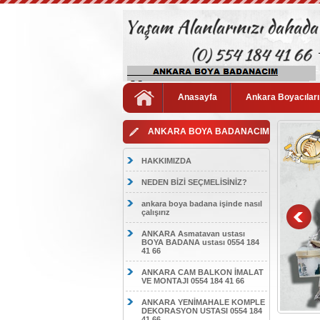
Anasayfa
Ankara Boyacıları
ANKARA BOYA BADANACIM
HAKKIMIZDA
NEDEN BİZİ SEÇMELİSİNİZ?
ankara boya badana işinde nasıl
çalışırız
ANKARA Asmatavan ustası
BOYA BADANA ustası 0554 184
41 66
ANKARA CAM BALKON İMALAT
VE MONTAJI 0554 184 41 66
ANKARA YENİMAHALE KOMPLE
DEKORASYON USTASI 0554 184
41 66