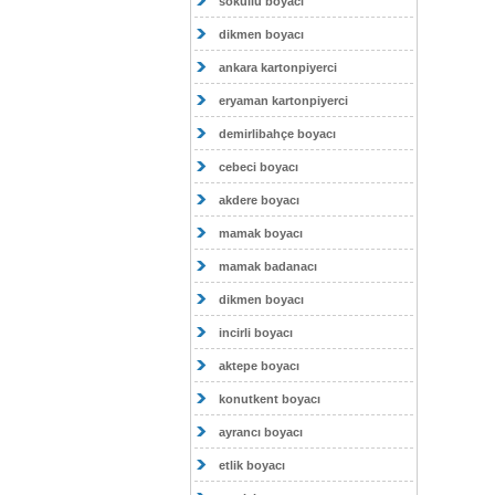
sokullu boyacı
dikmen boyacı
ankara kartonpiyerci
eryaman kartonpiyerci
demirlibahçe boyacı
cebeci boyacı
akdere boyacı
mamak boyacı
mamak badanacı
dikmen boyacı
incirli boyacı
aktepe boyacı
konutkent boyacı
ayrancı boyacı
etlik boyacı