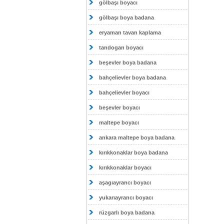
gölbaşı boyacı
gölbaşı boya badana
eryaman tavan kaplama
tandogan boyacı
beşevler boya badana
bahçelievler boya badana
bahçelievler boyacı
beşevler boyacı
maltepe boyacı
ankara maltepe boya badana
kırıkkonaklar boya badana
kırıkkonaklar boyacı
aşagıayrancı boyacı
yukarıayrancı boyacı
rüzgarlı boya badana