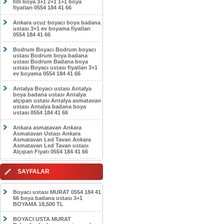
filli boya 3+1 2+1 1+1 boya
fiyatları 0554 184 41 66
Ankara ucuz boyacı boya badana
ustası 3+1 ev boyama fiyatları
0554 184 41 66
Bodrum Boyacı Bodrum boyacı
ustası Bodrum boya badana
ustası Bodrum Badana boya
ustası Boyacı ustası fiyatları 3+1
ev boyama 0554 184 41 66
Antalya Boyacı ustası Antalya
boya badana ustası Antalya
alçıpan ustası Antalya asmatavan
ustası Antalya badana boya
ustası 0554 184 41 66
Ankara asmatavan Ankara
Asmatavan Ustası Ankara
Asmatavan Led Tavan Ankara
Asmatavan Led Tavan ustası
Alçıpan Fiyatı 0554 184 41 66
SAYFALAR
Boyacı ustası MURAT 0554 184 41
66 boya badana ustası 3+1
BOYAMA 18,500 TL
BOYACI USTA MURAT