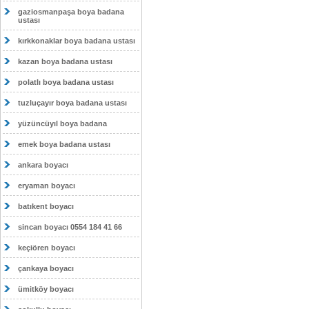
gaziosmanpaşa boya badana
ustası
kırkkonaklar boya badana ustası
kazan boya badana ustası
polatlı boya badana ustası
tuzluçayır boya badana ustası
yüzüncüyıl boya badana
emek boya badana ustası
ankara boyacı
eryaman boyacı
batıkent boyacı
sincan boyacı 0554 184 41 66
keçiören boyacı
çankaya boyacı
ümitköy boyacı