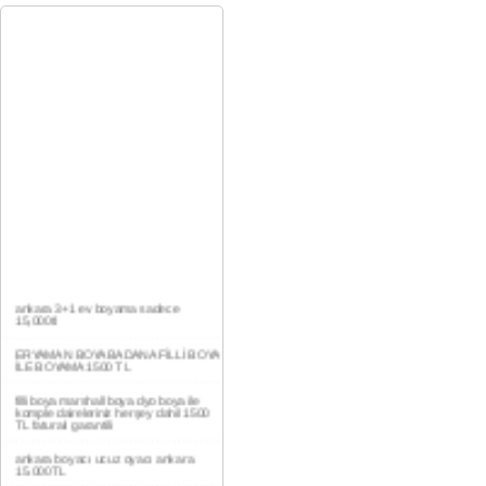
ankara 3+1 ev boyama sadece
15,000tl
ERYAMAN BOYA BADANA FİLLİ BOYA
İLE BOYAMA 1500 TL
filli boya marshall boya dyo boya ile
komple daireleriniz herşey dahil 1500
TL faturalı garantili
ankara boyacı ucuz oyacı ankara
15.000TL
YAŞAMKENT DAİRE BOYAMA 1000TL
EV,İŞYERİ BOYA BADANA USTASI