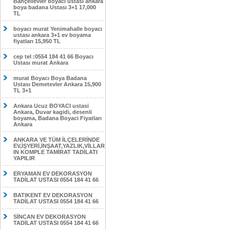
Bahçelievler boyacı ustası ankara
boya badana Ustası 3+1 17,000
TL
boyacı murat Yenimahalle boyacı
ustası ankara 3+1 ev boyama
fiyatları 15,950 TL
cep tel :0554 184 41 66 Boyacı
Ustası murat Ankara
murat Boyacı Boya Badana
Ustası Demetevler Ankara 15,900
TL 3+1
Ankara Ucuz BOYACI ustasi
Ankara, Duvar kagidi, desenli
boyama, Badana Boyaci Fiyatları
Ankara
ANKARA VE TÜM İLÇELERİNDE
EV,İŞYERİ,İNŞAAT,YAZLIK,VİLLAR
IN KOMPLE TAMİRAT TADİLATI
YAPILIR
ERYAMAN EV DEKORASYON
TADİLAT USTASI 0554 184 41 66
BATIKENT EV DEKORASYON
TADİLAT USTASI 0554 184 41 66
SİNCAN EV DEKORASYON
TADİLAT USTASI 0554 184 41 66