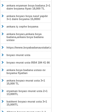
ankara eryaman boya badana 2+1
daire boyama fiyatı 18,000 TL
ankara boyacı boya nasıl yapılır
3+1 daire boyama 15,000tl
ankara iç cephe boyama
ankara boyacı,ankara boya
badana,ankara boya badana
ustası
https://www.boyabadanaustalari.com/
boyacı murat usta
boyacı murat usta 0554 184 41 66
ankara boya badana ustası ev
boyama fiyatları
ankara boyacı murat usta 3+1
15,000 TL
eryaman boyacı murat usta 2+1
13,000TL
batıkent boyacı murat usta 3+1
15,000TL