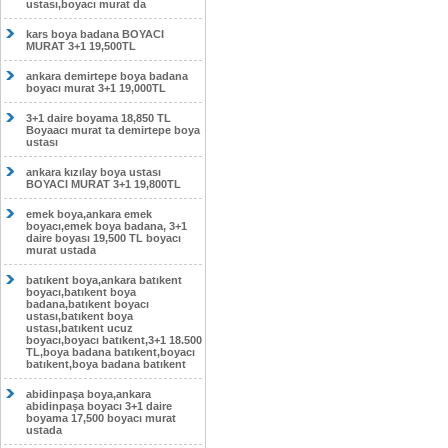
ustası,boyacı murat da
kars boya badana BOYACI
MURAT 3+1 19,500TL
ankara demirtepe boya badana
boyacı murat 3+1 19,000TL
3+1 daire boyama 18,850 TL
Boyaacı murat ta demirtepe boya
ustası
ankara kızılay boya ustası
BOYACI MURAT 3+1 19,800TL
emek boya,ankara emek
boyacı,emek boya badana, 3+1
daire boyası 19,500 TL boyacı
murat ustada
batıkent boya,ankara batıkent
boyacı,batıkent boya
badana,batıkent boyacı
ustası,batıkent boya
ustası,batıkent ucuz
boyacı,boyacı batıkent,3+1 18.500
TL,boya badana batıkent,boyacı
batıkent,boya badana batıkent
abidinpaşa boya,ankara
abidinpaşa boyacı 3+1 daire
boyama 17,500 boyacı murat
ustada