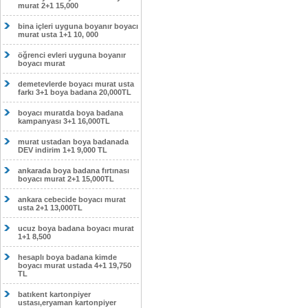
murat 2+1 15,000
bina içleri uyguna boyanır boyacı
murat usta 1+1 10, 000
öğrenci evleri uyguna boyanır
boyacı murat
demetevlerde boyacı murat usta
farkı 3+1 boya badana 20,000TL
boyacı muratda boya badana
kampanyası 3+1 16,000TL
murat ustadan boya badanada
DEV indirim 1+1 9,000 TL
ankarada boya badana fırtınası
boyacı murat 2+1 15,000TL
ankara cebecide boyacı murat
usta 2+1 13,000TL
ucuz boya badana boyacı murat
1+1 8,500
hesaplı boya badana kimde
boyacı murat ustada 4+1 19,750
TL
batıkent kartonpiyer
ustası,eryaman kartonpiyer