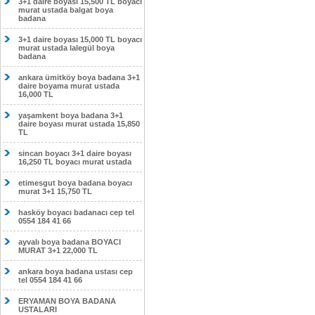
3+1 daire boyası 15,500 TL boyacı
murat ustada balgat boya
badana
3+1 daire boyası 15,000 TL boyacı
murat ustada lalegül boya
badana
ankara ümitköy boya badana 3+1
daire boyama murat ustada
16,000 TL
yaşamkent boya badana 3+1
daire boyası murat ustada 15,850
TL
sincan boyacı 3+1 daire boyası
16,250 TL boyacı murat ustada
etimesgut boya badana boyacı
murat 3+1 15,750 TL
hasköy boyacı badanacı cep tel
0554 184 41 66
ayvalı boya badana BOYACI
MURAT 3+1 22,000 TL
ankara boya badana ustası cep
tel 0554 184 41 66
ERYAMAN BOYA BADANA
USTALARI