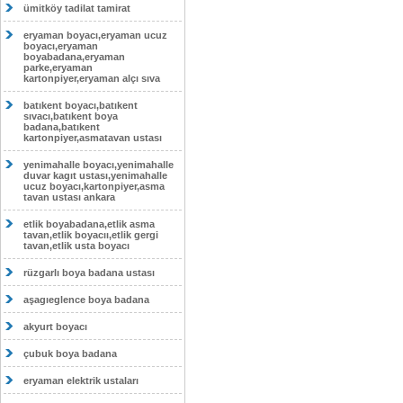
ümitköy tadilat tamirat
eryaman boyacı,eryaman ucuz
boyacı,eryaman
boyabadana,eryaman
parke,eryaman
kartonpiyer,eryaman alçı sıva
batıkent boyacı,batıkent
sıvacı,batıkent boya
badana,batıkent
kartonpiyer,asmatavan ustası
yenimahalle boyacı,yenimahalle
duvar kagıt ustası,yenimahalle
ucuz boyacı,kartonpiyer,asma
tavan ustası ankara
etlik boyabadana,etlik asma
tavan,etlik boyacıı,etlik gergi
tavan,etlik usta boyacı
rüzgarlı boya badana ustası
aşagıeglence boya badana
akyurt boyacı
çubuk boya badana
eryaman elektrik ustaları