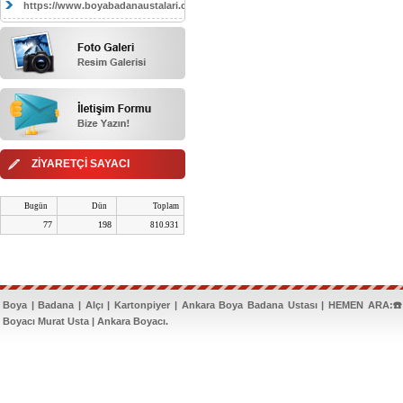
https://www.boyabadanaustalari.com/
ZİYARETÇİ SAYACI
Bugün
Dün
Toplam
77
198
810.931
Boya | Badana | Alçı | Kartonpiyer | Ankara Boya Badana Ustası | HEMEN ARA:☎️
Boyacı Murat Usta | Ankara Boyacı.