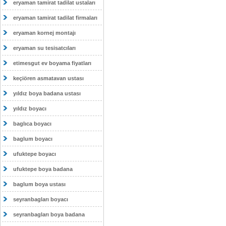
eryaman tamirat tadilat ustaları
eryaman tamirat tadilat firmaları
eryaman kornej montajı
eryaman su tesisatcıları
etimesgut ev boyama fiyatları
keçiören asmatavan ustası
yıldız boya badana ustası
yıldız boyacı
baglıca boyacı
baglum boyacı
ufuktepe boyacı
ufuktepe boya badana
baglum boya ustası
seyranbagları boyacı
seyranbagları boya badana