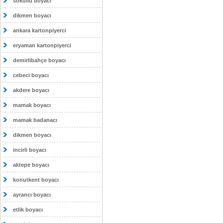
sokullu boyacı
dikmen boyacı
ankara kartonpiyerci
eryaman kartonpiyerci
demirlibahçe boyacı
cebeci boyacı
akdere boyacı
mamak boyacı
mamak badanacı
dikmen boyacı
incirli boyacı
aktepe boyacı
konutkent boyacı
ayrancı boyacı
etlik boyacı