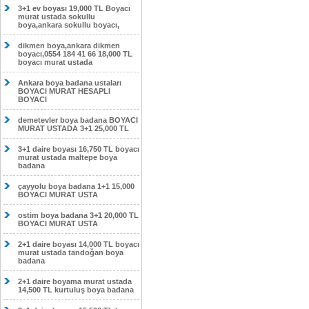
3+1 ev boyası 19,000 TL Boyacı
murat ustada sokullu
boya,ankara sokullu boyacı,
dikmen boya,ankara dikmen
boyacı,0554 184 41 66 18,000 TL
boyacı murat ustada
Ankara boya badana ustaları
BOYACI MURAT HESAPLI
BOYACI
demetevler boya badana BOYACI
MURAT USTADA 3+1 25,000 TL
3+1 daire boyası 16,750 TL boyacı
murat ustada maltepe boya
badana
çayyolu boya badana 1+1 15,000
BOYACI MURAT USTA
ostim boya badana 3+1 20,000 TL
BOYACI MURAT USTA
2+1 daire boyası 14,000 TL boyacı
murat ustada tandoğan boya
badana
2+1 daire boyama murat ustada
14,500 TL kurtuluş boya badana