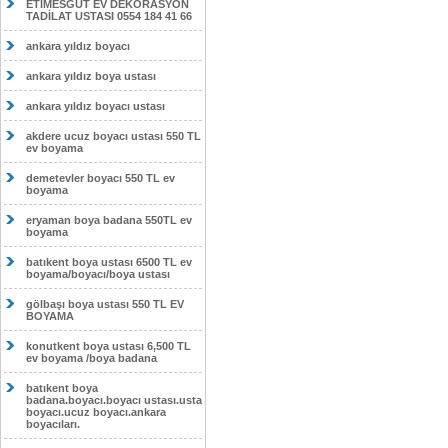
ETİMESĞUT EV DEKORASYON
TADİLAT USTASI 0554 184 41 66
ankara yıldız boyacı
ankara yıldız boya ustası
ankara yıldız boyacı ustası
akdere ucuz boyacı ustası 550 TL
ev boyama
demetevler boyacı 550 TL ev
boyama
eryaman boya badana 550TL ev
boyama
batıkent boya ustası 6500 TL ev
boyama/boyacı/boya ustası
gölbaşı boya ustası 550 TL EV
BOYAMA
konutkent boya ustası 6,500 TL
ev boyama /boya badana
batıkent boya
badana.boyacı.boyacı ustası.usta
boyacı.ucuz boyacı.ankara
boyacıları.