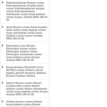
Kahramankazan Boyacı ustası
Kahramankazan boyaba dana
ustası Kahramankazan alçıpan
ustası Kahramankazan
asmatavan ustası boya badana
ustası boyacı Ankara 0554 184 41
66
Ayaş Boyacı ustası Ayaş boyaba
dana ustası Ayaş alçıpan ustası
Ayaş asmatavan ustası boya
badana ustası boyacı Ankara
0554 184 41 66
Etimesgut ucuz Boyacı
Etimesgut boyacı ustası
Etimesgut alçıpan ustası
Etimesgut asmatavan ustası
boya badana ustası boyacı
Ankara 0554 184 41 66
BoyacıAnkara Hizmetler Ucuz
BOYACI ustasi Ankara, Duvar
kagidi, desenli boyama, Badana
Boyaci Fiyatları Ankara
Akyurt Boyacı ustası Akyurt
boyaba dana ustası Akyurt
alçıpan ustası Akyurt asmatavan
ustası boya badana ustası boyacı
Ankara 0554 184 41 66
Ankara boyacı ustası,Ankara
boya badana ustası,Ankara