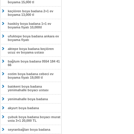
boyama 15,000 tl
keçiören boya badana 2+1 ev
boyama 13,000 tl
hasköy boya badana 1+1 ev
boyama fiyatı 10,000tl
ufuktepe boya badana ankara ev
boyama fiyatı
aktepe boya badana keçiören
ucuz ev boyama ustası
bağlum boya badana 0554 184 41
66
ostim boya badana cebeci ev
boyama fiyatı 19,000 tl
batıkent boya badana
yenimahalle boyacı ustası
yenimahalle boya badana
akyurt boya badana
çubuk boya badana boyacı murat
usta 3+1 20,000 TL
seyranbağları boya badana