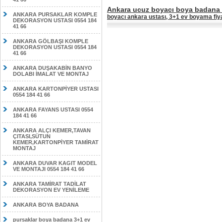
Ankara ucuz boyacı boya badana u
ANKARA PURSAKLAR KOMPLE
boyacı ankara ustası, 3+1 ev boyama fiya
DEKORASYON USTASI 0554 184
41 66
ANKARA GÖLBAŞI KOMPLE
DEKORASYON USTASI 0554 184
41 66
ANKARA DUŞAKABİN BANYO
DOLABI İMALAT VE MONTAJ
ANKARA KARTONPİYER USTASI
0554 184 41 66
ANKARA FAYANS USTASI 0554
184 41 66
ANKARA ALÇI KEMER,TAVAN
ÇITASI,SÜTUN
KEMER,KARTONPİYER TAMİRAT
MONTAJ
ANKARA DUVAR KAGIT MODEL
VE MONTAJI 0554 184 41 66
ANKARA TAMİRAT TADİLAT
DEKORASYON EV YENİLEME
ANKARA BOYA BADANA
pursaklar boya badana 3+1 ev