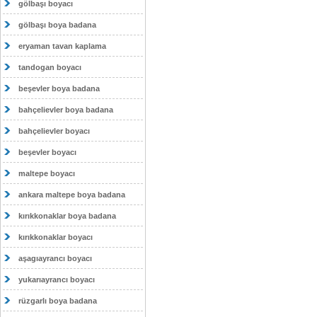
gölbaşı boyacı
gölbaşı boya badana
eryaman tavan kaplama
tandogan boyacı
beşevler boya badana
bahçelievler boya badana
bahçelievler boyacı
beşevler boyacı
maltepe boyacı
ankara maltepe boya badana
kırıkkonaklar boya badana
kırıkkonaklar boyacı
aşagıayrancı boyacı
yukarıayrancı boyacı
rüzgarlı boya badana