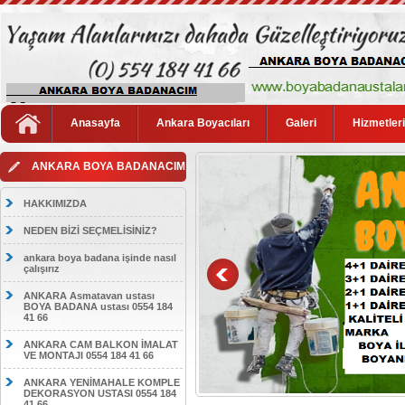
Anasayfa
Ankara Boyacıları
Galeri
Hizmetler
ANKARA BOYA BADANACIM
HAKKIMIZDA
NEDEN BİZİ SEÇMELİSİNİZ?
ankara boya badana işinde nasıl
çalışırız
ANKARA Asmatavan ustası
BOYA BADANA ustası 0554 184
41 66
ANKARA CAM BALKON İMALAT
VE MONTAJI 0554 184 41 66
ANKARA YENİMAHALE KOMPLE
DEKORASYON USTASI 0554 184
41 66