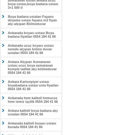
asmatavan ustası ankara ucuz
boya ustası,boya badana ustası
3+1 500 tl
Boya badana ustaları Fayans
döşeme ustası fayans m2 fiyatı
alçı alçıpan Bölmeduvar
Ankarada boyacı ustası Boya
badana fiyatları 0554 184 41 66
Ankarada ucuz boyacı ustası
nerede alçıpan bölme duvar
ustaları 0554 184 41 66
Ankara Alçıpan Asmatavan
ustası ucuz boya asmatavan
komple tadilat alçı bölmeduvar
0554 184 41 66
Ankara Kartonpiyer ustası
boyabadana ustası usta fiyatları
0554 184 41 66
Ankarada hem kaliteli hemucuz
hem temiz işçilik 0554 184 41 66
Ankara kaliteli boya badana alçı
ustaları 0554 184 41 66
Ankarada kaliteli boyacı ustası
burada 0554 184 41 66