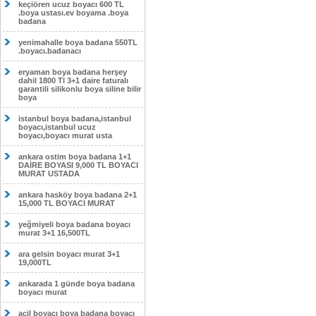
keçiören ucuz boyacı 600 TL
.boya ustası.ev boyama .boya
badana
yenimahalle boya badana 550TL
.boyacı.badanacı
eryaman boya badana herşey
dahil 1800 Tl 3+1 daire faturalı
garantili silikonlu boya siline bilir
boya
istanbul boya badana,istanbul
boyacı,istanbul ucuz
boyacı,boyacı murat usta
ankara ostim boya badana 1+1
DAİRE BOYASI 9,000 TL BOYACI
MURAT USTADA
ankara hasköy boya badana 2+1
15,000 TL BOYACI MURAT
yeğmiyeli boya badana boyacı
murat 3+1 16,500TL
ara gelsin boyacı murat 3+1
19,000TL
ankarada 1 günde boya badana
boyacı murat
acil boyacı boya badana boyacı