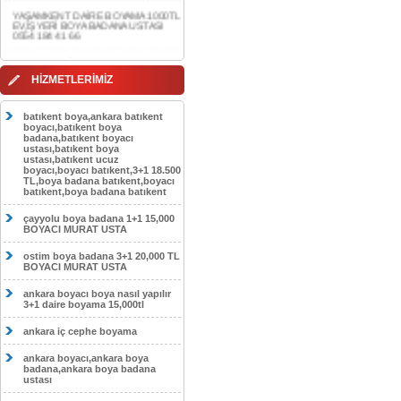
0554 184 41 66
AKDERE DAİRE BOYAMA 1000TL
EV,İŞYERİ BOYA BADANA USTASI
0554 184 41 66
HİZMETLERİMİZ
CEBECİ DAİRE BOYAMA 1000TL
EV,İŞYERİ BOYA BADANA USTASI
0554 184 41 66
batıkent boya,ankara batıkent
boyacı,batıkent boya
HASKÖY DAİRE BOYAMA 1000TL
badana,batıkent boyacı
EV,İŞYERİ BOYA BADANA USTASI
ustası,batıkent boya
0554 184 41 66
ustası,batıkent ucuz
boyacı,boyacı batıkent,3+1 18.500
GÖLBAŞI DAİRE BOYAMA 1000TL
TL,boya badana batıkent,boyacı
EV,İŞYERİ BOYA BADANA USTASI
batıkent,boya badana batıkent
0554 184 41 66
çayyolu boya badana 1+1 15,000
SOKULLU DAİRE BOYAMA 1000TL
BOYACI MURAT USTA
EV,İŞYERİ BOYA BADANA USTASI
0554 184 41 66
ostim boya badana 3+1 20,000 TL
BOYACI MURAT USTA
ankara boyacı boya nasıl yapılır
3+1 daire boyama 15,000tl
ankara iç cephe boyama
ankara boyacı,ankara boya
badana,ankara boya badana
ustası