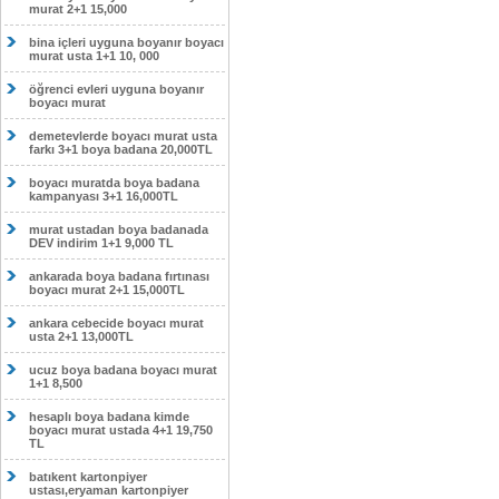
murat 2+1 15,000
bina içleri uyguna boyanır boyacı
murat usta 1+1 10, 000
öğrenci evleri uyguna boyanır
boyacı murat
demetevlerde boyacı murat usta
farkı 3+1 boya badana 20,000TL
boyacı muratda boya badana
kampanyası 3+1 16,000TL
murat ustadan boya badanada
DEV indirim 1+1 9,000 TL
ankarada boya badana fırtınası
boyacı murat 2+1 15,000TL
ankara cebecide boyacı murat
usta 2+1 13,000TL
ucuz boya badana boyacı murat
1+1 8,500
hesaplı boya badana kimde
boyacı murat ustada 4+1 19,750
TL
batıkent kartonpiyer
ustası,eryaman kartonpiyer