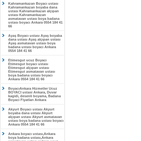
Kahramankazan Boyacı ustası
Kahramankazan boyaba dana
ustası Kahramankazan alçıpan
ustası Kahramankazan
asmatavan ustası boya badana
ustası boyacı Ankara 0554 184 41
66
Ayaş Boyacı ustası Ayaş boyaba
dana ustası Ayaş alçıpan ustası
Ayaş asmatavan ustası boya
badana ustası boyacı Ankara
0554 184 41 66
Etimesgut ucuz Boyacı
Etimesgut boyacı ustası
Etimesgut alçıpan ustası
Etimesgut asmatavan ustası
boya badana ustası boyacı
Ankara 0554 184 41 66
BoyacıAnkara Hizmetler Ucuz
BOYACI ustasi Ankara, Duvar
kagidi, desenli boyama, Badana
Boyaci Fiyatları Ankara
Akyurt Boyacı ustası Akyurt
boyaba dana ustası Akyurt
alçıpan ustası Akyurt asmatavan
ustası boya badana ustası boyacı
Ankara 0554 184 41 66
Ankara boyacı ustası,Ankara
boya badana ustası,Ankara