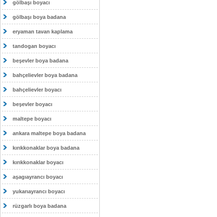
gölbaşı boyacı
gölbaşı boya badana
eryaman tavan kaplama
tandogan boyacı
beşevler boya badana
bahçelievler boya badana
bahçelievler boyacı
beşevler boyacı
maltepe boyacı
ankara maltepe boya badana
kırıkkonaklar boya badana
kırıkkonaklar boyacı
aşagıayrancı boyacı
yukarıayrancı boyacı
rüzgarlı boya badana