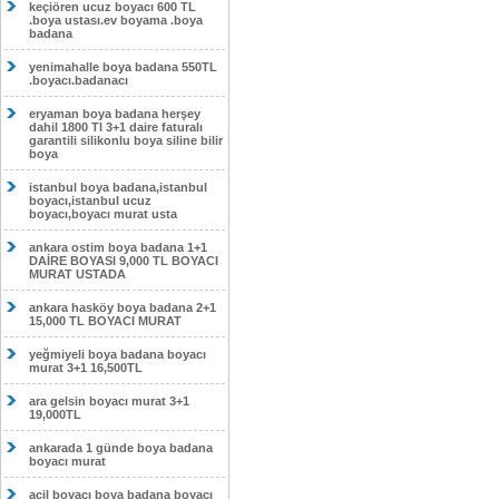
keçiören ucuz boyacı 600 TL
.boya ustası.ev boyama .boya
badana
yenimahalle boya badana 550TL
.boyacı.badanacı
eryaman boya badana herşey
dahil 1800 Tl 3+1 daire faturalı
garantili silikonlu boya siline bilir
boya
istanbul boya badana,istanbul
boyacı,istanbul ucuz
boyacı,boyacı murat usta
ankara ostim boya badana 1+1
DAİRE BOYASI 9,000 TL BOYACI
MURAT USTADA
ankara hasköy boya badana 2+1
15,000 TL BOYACI MURAT
yeğmiyeli boya badana boyacı
murat 3+1 16,500TL
ara gelsin boyacı murat 3+1
19,000TL
ankarada 1 günde boya badana
boyacı murat
acil boyacı boya badana boyacı