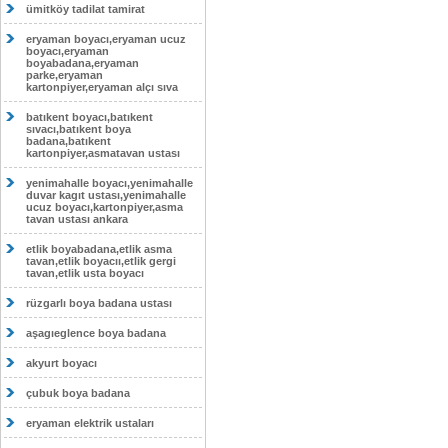
ümitköy tadilat tamirat
eryaman boyacı,eryaman ucuz
boyacı,eryaman
boyabadana,eryaman
parke,eryaman
kartonpiyer,eryaman alçı sıva
batıkent boyacı,batıkent
sıvacı,batıkent boya
badana,batıkent
kartonpiyer,asmatavan ustası
yenimahalle boyacı,yenimahalle
duvar kagıt ustası,yenimahalle
ucuz boyacı,kartonpiyer,asma
tavan ustası ankara
etlik boyabadana,etlik asma
tavan,etlik boyacıı,etlik gergi
tavan,etlik usta boyacı
rüzgarlı boya badana ustası
aşagıeglence boya badana
akyurt boyacı
çubuk boya badana
eryaman elektrik ustaları