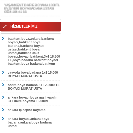
0554 184 41 66
AKDERE DAİRE BOYAMA 1000TL
EV,İŞYERİ BOYA BADANA USTASI
0554 184 41 66
HİZMETLERİMİZ
CEBECİ DAİRE BOYAMA 1000TL
EV,İŞYERİ BOYA BADANA USTASI
0554 184 41 66
batıkent boya,ankara batıkent
boyacı,batıkent boya
HASKÖY DAİRE BOYAMA 1000TL
badana,batıkent boyacı
EV,İŞYERİ BOYA BADANA USTASI
ustası,batıkent boya
0554 184 41 66
ustası,batıkent ucuz
boyacı,boyacı batıkent,3+1 18.500
GÖLBAŞI DAİRE BOYAMA 1000TL
TL,boya badana batıkent,boyacı
EV,İŞYERİ BOYA BADANA USTASI
batıkent,boya badana batıkent
0554 184 41 66
çayyolu boya badana 1+1 15,000
SOKULLU DAİRE BOYAMA 1000TL
BOYACI MURAT USTA
EV,İŞYERİ BOYA BADANA USTASI
0554 184 41 66
ostim boya badana 3+1 20,000 TL
BOYACI MURAT USTA
ankara boyacı boya nasıl yapılır
3+1 daire boyama 15,000tl
ankara iç cephe boyama
ankara boyacı,ankara boya
badana,ankara boya badana
ustası