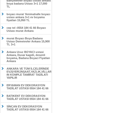
Bahçelievler boyacı ustası ankara
boya badana Ustası 3+1 17,000
TL
boyacı murat Yenimahalle boyacı
ustası ankara 3+1 ev boyama
fiyatları 15,950 TL
cep tel :0554 184 41 66 Boyacı
Ustası murat Ankara
murat Boyacı Boya Badana
Ustası Demetevler Ankara 15,900
TL 3+1
Ankara Ucuz BOYACI ustasi
Ankara, Duvar kagidi, desenli
boyama, Badana Boyaci Fiyatları
Ankara
ANKARA VE TÜM İLÇELERİNDE
EV,İŞYERİ,İNŞAAT,YAZLIK,VİLLAR
IN KOMPLE TAMİRAT TADİLATI
YAPILIR
ERYAMAN EV DEKORASYON
TADİLAT USTASI 0554 184 41 66
BATIKENT EV DEKORASYON
TADİLAT USTASI 0554 184 41 66
SİNCAN EV DEKORASYON
TADİLAT USTASI 0554 184 41 66