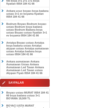
filli boya 3+1 2+1 1+1 boya
fiyatları 0554 184 41 66
Ankara ucuz boyacı boya badana
ustası 3+1 ev boyama fiyatları
0554 184 41 66
Bodrum Boyacı Bodrum boyacı
ustası Bodrum boya badana
ustası Bodrum Badana boya
ustası Boyacı ustası fiyatları 3+1
ev boyama 0554 184 41 66
Antalya Boyacı ustası Antalya
boya badana ustası Antalya
alçıpan ustası Antalya asmatavan
ustası Antalya badana boya
ustası 0554 184 41 66
Ankara asmatavan Ankara
Asmatavan Ustası Ankara
Asmatavan Led Tavan Ankara
Asmatavan Led Tavan ustası
Alçıpan Fiyatı 0554 184 41 66
SAYFALAR
Boyacı ustası MURAT 0554 184 41
66 boya badana ustası 3+1
BOYAMA 18,500 TL
BOYACI USTA MURAT