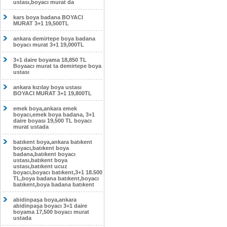
ustası,boyacı murat da
kars boya badana BOYACI
MURAT 3+1 19,500TL
ankara demirtepe boya badana
boyacı murat 3+1 19,000TL
3+1 daire boyama 18,850 TL
Boyaacı murat ta demirtepe boya
ustası
ankara kızılay boya ustası
BOYACI MURAT 3+1 19,800TL
emek boya,ankara emek
boyacı,emek boya badana, 3+1
daire boyası 19,500 TL boyacı
murat ustada
batıkent boya,ankara batıkent
boyacı,batıkent boya
badana,batıkent boyacı
ustası,batıkent boya
ustası,batıkent ucuz
boyacı,boyacı batıkent,3+1 18.500
TL,boya badana batıkent,boyacı
batıkent,boya badana batıkent
abidinpaşa boya,ankara
abidinpaşa boyacı 3+1 daire
boyama 17,500 boyacı murat
ustada