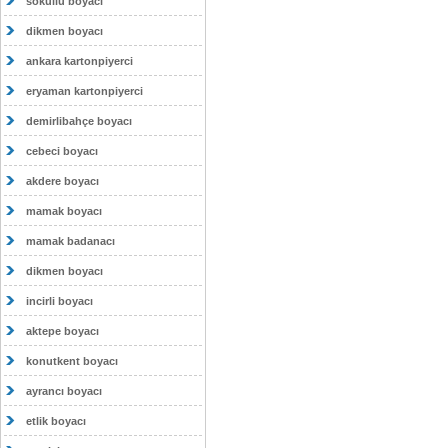
sokullu boyacı
dikmen boyacı
ankara kartonpiyerci
eryaman kartonpiyerci
demirlibahçe boyacı
cebeci boyacı
akdere boyacı
mamak boyacı
mamak badanacı
dikmen boyacı
incirli boyacı
aktepe boyacı
konutkent boyacı
ayrancı boyacı
etlik boyacı