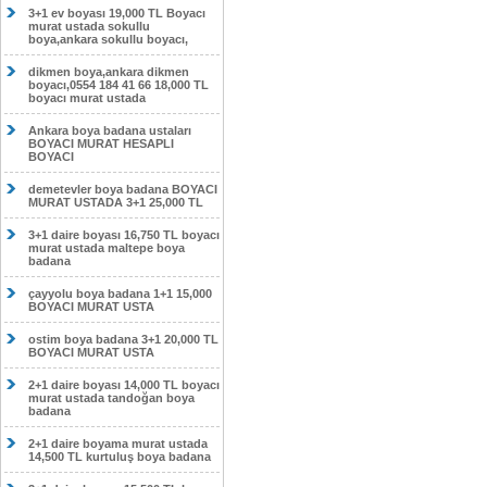
3+1 ev boyası 19,000 TL Boyacı
murat ustada sokullu
boya,ankara sokullu boyacı,
dikmen boya,ankara dikmen
boyacı,0554 184 41 66 18,000 TL
boyacı murat ustada
Ankara boya badana ustaları
BOYACI MURAT HESAPLI
BOYACI
demetevler boya badana BOYACI
MURAT USTADA 3+1 25,000 TL
3+1 daire boyası 16,750 TL boyacı
murat ustada maltepe boya
badana
çayyolu boya badana 1+1 15,000
BOYACI MURAT USTA
ostim boya badana 3+1 20,000 TL
BOYACI MURAT USTA
2+1 daire boyası 14,000 TL boyacı
murat ustada tandoğan boya
badana
2+1 daire boyama murat ustada
14,500 TL kurtuluş boya badana