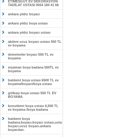
ETİMESĞUT EV DEKORASYON
TADİLAT USTASI 0554 184 41 66
ankara yıldız boyacı
ankara yıldız boya ustası
ankara yıldız boyacı ustası
akdere ucuz boyacı ustası 550 TL
ev boyama
demetevler boyacı 550 TL ev
boyama
eryaman boya badana 550TL ev
boyama
batıkent boya ustası 6500 TL ev
boyama/boyacı/boya ustası
gölbaşı boya ustası 550 TL EV
BOYAMA
konutkent boya ustası 6,500 TL
ev boyama /boya badana
batıkent boya
badana.boyacı.boyacı ustası.usta
boyacı.ucuz boyacı.ankara
boyacıları.