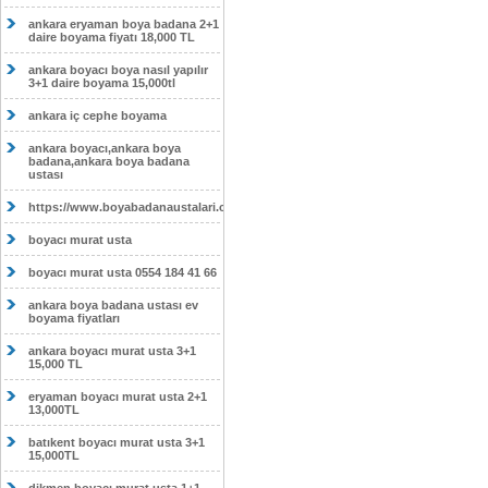
ankara eryaman boya badana 2+1
daire boyama fiyatı 18,000 TL
ankara boyacı boya nasıl yapılır
3+1 daire boyama 15,000tl
ankara iç cephe boyama
ankara boyacı,ankara boya
badana,ankara boya badana
ustası
https://www.boyabadanaustalari.com/
boyacı murat usta
boyacı murat usta 0554 184 41 66
ankara boya badana ustası ev
boyama fiyatları
ankara boyacı murat usta 3+1
15,000 TL
eryaman boyacı murat usta 2+1
13,000TL
batıkent boyacı murat usta 3+1
15,000TL