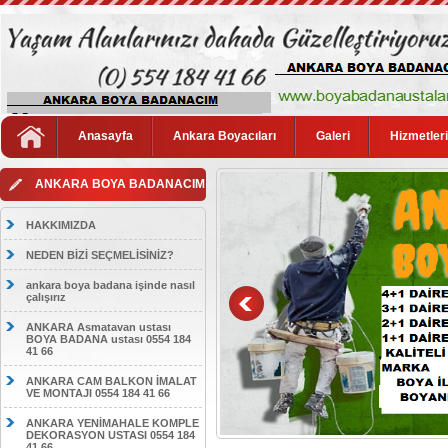
Anasayfa
Ankara Boyacıları
Galeri
Hizmetler
ANKARA BOYA BADANACIM
HAKKIMIZDA
NEDEN BİZİ SEÇMELİSİNİZ?
ankara boya badana işinde nasıl
çalışırız
ANKARA Asmatavan ustası
BOYA BADANA ustası 0554 184
41 66
ANKARA CAM BALKON İMALAT
VE MONTAJI 0554 184 41 66
ANKARA YENİMAHALE KOMPLE
DEKORASYON USTASI 0554 184
41 66