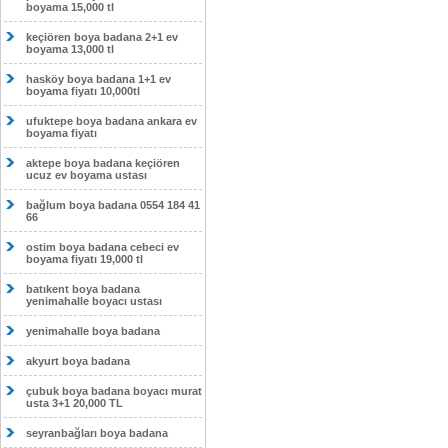
boyama 15,000 tl
keçiören boya badana 2+1 ev
boyama 13,000 tl
hasköy boya badana 1+1 ev
boyama fiyatı 10,000tl
ufuktepe boya badana ankara ev
boyama fiyatı
aktepe boya badana keçiören
ucuz ev boyama ustası
bağlum boya badana 0554 184 41
66
ostim boya badana cebeci ev
boyama fiyatı 19,000 tl
batıkent boya badana
yenimahalle boyacı ustası
yenimahalle boya badana
akyurt boya badana
çubuk boya badana boyacı murat
usta 3+1 20,000 TL
seyranbağları boya badana