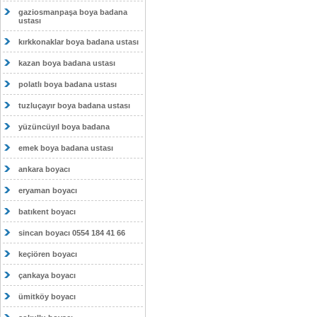
gaziosmanpaşa boya badana
ustası
kırkkonaklar boya badana ustası
kazan boya badana ustası
polatlı boya badana ustası
tuzluçayır boya badana ustası
yüzüncüyıl boya badana
emek boya badana ustası
ankara boyacı
eryaman boyacı
batıkent boyacı
sincan boyacı 0554 184 41 66
keçiören boyacı
çankaya boyacı
ümitköy boyacı