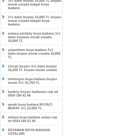
3+1 daire boyası 15,500 TL boyacı
murat ustada balgat boya
badana
3+1 daire boyası 15,000 TL boyacı
murat ustada lalegül boya
badana
ankara ümitköy boya badana 3+1
daire boyama murat ustada
16,000 TL
yaşamkent boya badana 3+1
daire boyası murat ustada 15,850
TL
sincan boyacı 3+1 daire boyası
16,250 TL boyacı murat ustada
etimesgut boya badana boyacı
murat 3+1 15,750 TL
hasköy boyacı badanacı cep tel
0554 184 41 66
ayvalı boya badana BOYACI
MURAT 3+1 22,000 TL
ankara boya badana ustası cep
tel 0554 184 41 66
ERYAMAN BOYA BADANA
USTALARI