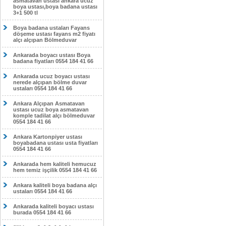
asmatavan ustası ankara ucuz
boya ustası,boya badana ustası
3+1 500 tl
Boya badana ustaları Fayans
döşeme ustası fayans m2 fiyatı
alçı alçıpan Bölmeduvar
Ankarada boyacı ustası Boya
badana fiyatları 0554 184 41 66
Ankarada ucuz boyacı ustası
nerede alçıpan bölme duvar
ustaları 0554 184 41 66
Ankara Alçıpan Asmatavan
ustası ucuz boya asmatavan
komple tadilat alçı bölmeduvar
0554 184 41 66
Ankara Kartonpiyer ustası
boyabadana ustası usta fiyatları
0554 184 41 66
Ankarada hem kaliteli hemucuz
hem temiz işçilik 0554 184 41 66
Ankara kaliteli boya badana alçı
ustaları 0554 184 41 66
Ankarada kaliteli boyacı ustası
burada 0554 184 41 66