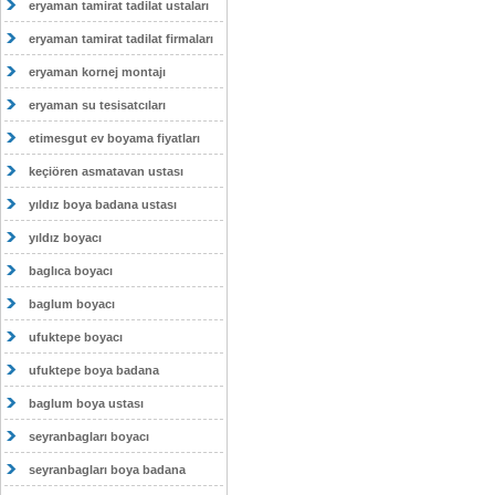
eryaman tamirat tadilat ustaları
eryaman tamirat tadilat firmaları
eryaman kornej montajı
eryaman su tesisatcıları
etimesgut ev boyama fiyatları
keçiören asmatavan ustası
yıldız boya badana ustası
yıldız boyacı
baglıca boyacı
baglum boyacı
ufuktepe boyacı
ufuktepe boya badana
baglum boya ustası
seyranbagları boyacı
seyranbagları boya badana