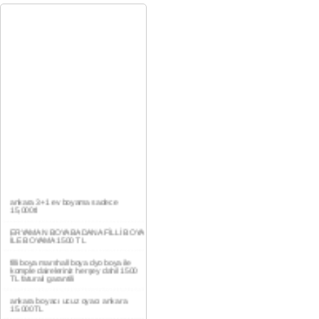
ankara 3+1 ev boyama sadece
15,000tl
ERYAMAN BOYA BADANA FİLLİ BOYA
İLE BOYAMA 1500 TL
filli boya marshall boya dyo boya ile
komple daireleriniz herşey dahil 1500
TL faturalı garantili
ankara boyacı ucuz oyacı ankara
15.000TL
YAŞAMKENT DAİRE BOYAMA 1000TL
EV,İŞYERİ BOYA BADANA USTASI