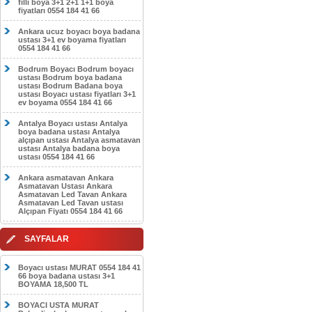
filli boya 3+1 2+1 1+1 boya
fiyatları 0554 184 41 66
Ankara ucuz boyacı boya badana
ustası 3+1 ev boyama fiyatları
0554 184 41 66
Bodrum Boyacı Bodrum boyacı
ustası Bodrum boya badana
ustası Bodrum Badana boya
ustası Boyacı ustası fiyatları 3+1
ev boyama 0554 184 41 66
Antalya Boyacı ustası Antalya
boya badana ustası Antalya
alçıpan ustası Antalya asmatavan
ustası Antalya badana boya
ustası 0554 184 41 66
Ankara asmatavan Ankara
Asmatavan Ustası Ankara
Asmatavan Led Tavan Ankara
Asmatavan Led Tavan ustası
Alçıpan Fiyatı 0554 184 41 66
SAYFALAR
Boyacı ustası MURAT 0554 184 41
66 boya badana ustası 3+1
BOYAMA 18,500 TL
BOYACI USTA MURAT