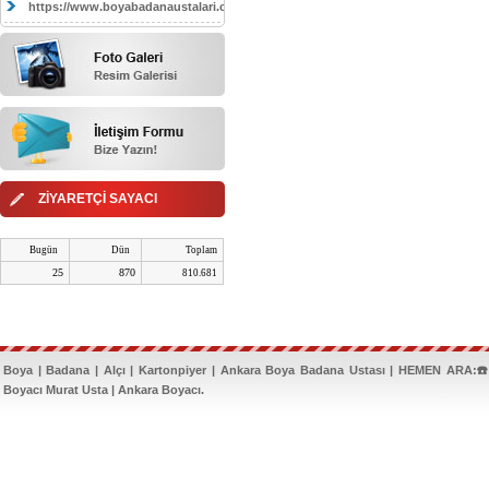
https://www.boyabadanaustalari.com/
ZİYARETÇİ SAYACI
Bugün
Dün
Toplam
25
870
810.681
Boya | Badana | Alçı | Kartonpiyer | Ankara Boya Badana Ustası | HEMEN ARA:☎️
Boyacı Murat Usta | Ankara Boyacı.