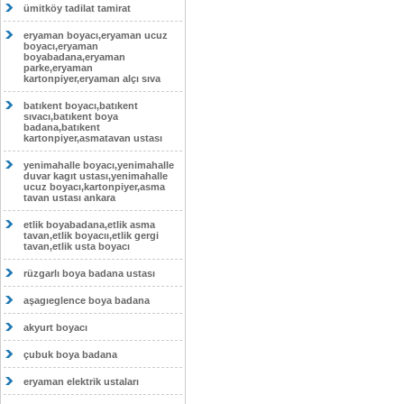
ümitköy tadilat tamirat
eryaman boyacı,eryaman ucuz
boyacı,eryaman
boyabadana,eryaman
parke,eryaman
kartonpiyer,eryaman alçı sıva
batıkent boyacı,batıkent
sıvacı,batıkent boya
badana,batıkent
kartonpiyer,asmatavan ustası
yenimahalle boyacı,yenimahalle
duvar kagıt ustası,yenimahalle
ucuz boyacı,kartonpiyer,asma
tavan ustası ankara
etlik boyabadana,etlik asma
tavan,etlik boyacıı,etlik gergi
tavan,etlik usta boyacı
rüzgarlı boya badana ustası
aşagıeglence boya badana
akyurt boyacı
çubuk boya badana
eryaman elektrik ustaları