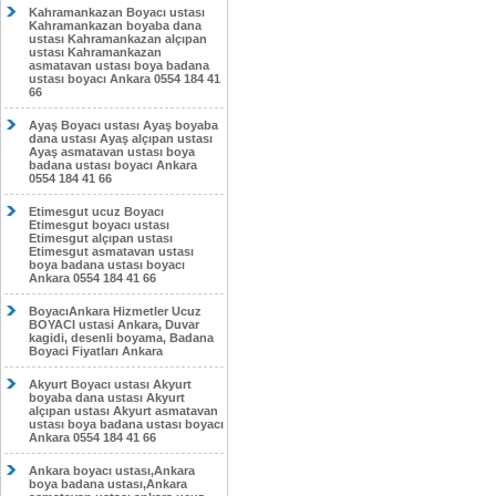
Kahramankazan Boyacı ustası
Kahramankazan boyaba dana
ustası Kahramankazan alçıpan
ustası Kahramankazan
asmatavan ustası boya badana
ustası boyacı Ankara 0554 184 41
66
Ayaş Boyacı ustası Ayaş boyaba
dana ustası Ayaş alçıpan ustası
Ayaş asmatavan ustası boya
badana ustası boyacı Ankara
0554 184 41 66
Etimesgut ucuz Boyacı
Etimesgut boyacı ustası
Etimesgut alçıpan ustası
Etimesgut asmatavan ustası
boya badana ustası boyacı
Ankara 0554 184 41 66
BoyacıAnkara Hizmetler Ucuz
BOYACI ustasi Ankara, Duvar
kagidi, desenli boyama, Badana
Boyaci Fiyatları Ankara
Akyurt Boyacı ustası Akyurt
boyaba dana ustası Akyurt
alçıpan ustası Akyurt asmatavan
ustası boya badana ustası boyacı
Ankara 0554 184 41 66
Ankara boyacı ustası,Ankara
boya badana ustası,Ankara