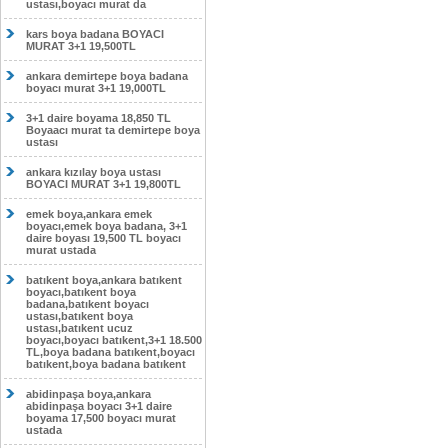
ustası,boyacı murat da
kars boya badana BOYACI
MURAT 3+1 19,500TL
ankara demirtepe boya badana
boyacı murat 3+1 19,000TL
3+1 daire boyama 18,850 TL
Boyaacı murat ta demirtepe boya
ustası
ankara kızılay boya ustası
BOYACI MURAT 3+1 19,800TL
emek boya,ankara emek
boyacı,emek boya badana, 3+1
daire boyası 19,500 TL boyacı
murat ustada
batıkent boya,ankara batıkent
boyacı,batıkent boya
badana,batıkent boyacı
ustası,batıkent boya
ustası,batıkent ucuz
boyacı,boyacı batıkent,3+1 18.500
TL,boya badana batıkent,boyacı
batıkent,boya badana batıkent
abidinpaşa boya,ankara
abidinpaşa boyacı 3+1 daire
boyama 17,500 boyacı murat
ustada