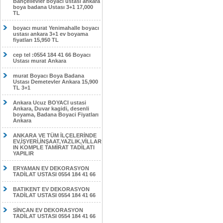
Bahçelievler boyacı ustası ankara
boya badana Ustası 3+1 17,000
TL
boyacı murat Yenimahalle boyacı
ustası ankara 3+1 ev boyama
fiyatları 15,950 TL
cep tel :0554 184 41 66 Boyacı
Ustası murat Ankara
murat Boyacı Boya Badana
Ustası Demetevler Ankara 15,900
TL 3+1
Ankara Ucuz BOYACI ustasi
Ankara, Duvar kagidi, desenli
boyama, Badana Boyaci Fiyatları
Ankara
ANKARA VE TÜM İLÇELERİNDE
EV,İŞYERİ,İNŞAAT,YAZLIK,VİLLAR
IN KOMPLE TAMİRAT TADİLATI
YAPILIR
ERYAMAN EV DEKORASYON
TADİLAT USTASI 0554 184 41 66
BATIKENT EV DEKORASYON
TADİLAT USTASI 0554 184 41 66
SİNCAN EV DEKORASYON
TADİLAT USTASI 0554 184 41 66