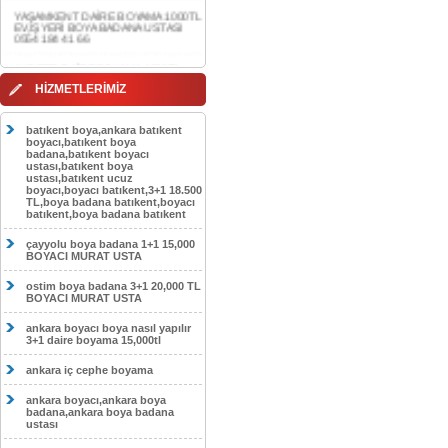
0554 184 41 66
AKDERE DAİRE BOYAMA 1000TL
EV,İŞYERİ BOYA BADANA USTASI
0554 184 41 66
HİZMETLERİMİZ
CEBECİ DAİRE BOYAMA 1000TL
EV,İŞYERİ BOYA BADANA USTASI
0554 184 41 66
batıkent boya,ankara batıkent
boyacı,batıkent boya
HASKÖY DAİRE BOYAMA 1000TL
badana,batıkent boyacı
EV,İŞYERİ BOYA BADANA USTASI
ustası,batıkent boya
0554 184 41 66
ustası,batıkent ucuz
boyacı,boyacı batıkent,3+1 18.500
GÖLBAŞI DAİRE BOYAMA 1000TL
TL,boya badana batıkent,boyacı
EV,İŞYERİ BOYA BADANA USTASI
batıkent,boya badana batıkent
0554 184 41 66
çayyolu boya badana 1+1 15,000
SOKULLU DAİRE BOYAMA 1000TL
BOYACI MURAT USTA
EV,İŞYERİ BOYA BADANA USTASI
0554 184 41 66
ostim boya badana 3+1 20,000 TL
BOYACI MURAT USTA
ankara boyacı boya nasıl yapılır
3+1 daire boyama 15,000tl
ankara iç cephe boyama
ankara boyacı,ankara boya
badana,ankara boya badana
ustası