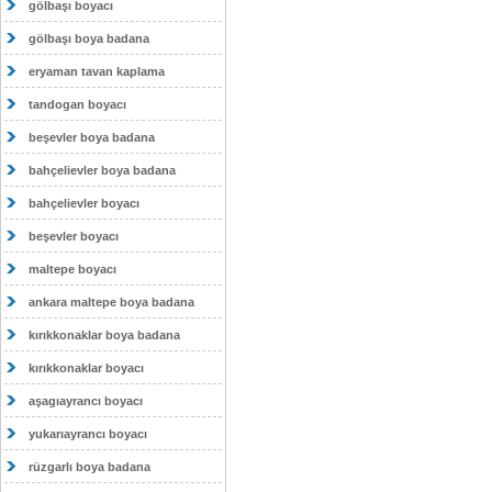
gölbaşı boyacı
gölbaşı boya badana
eryaman tavan kaplama
tandogan boyacı
beşevler boya badana
bahçelievler boya badana
bahçelievler boyacı
beşevler boyacı
maltepe boyacı
ankara maltepe boya badana
kırıkkonaklar boya badana
kırıkkonaklar boyacı
aşagıayrancı boyacı
yukarıayrancı boyacı
rüzgarlı boya badana