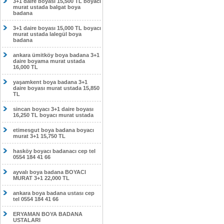
3+1 daire boyası 15,500 TL boyacı
murat ustada balgat boya
badana
3+1 daire boyası 15,000 TL boyacı
murat ustada lalegül boya
badana
ankara ümitköy boya badana 3+1
daire boyama murat ustada
16,000 TL
yaşamkent boya badana 3+1
daire boyası murat ustada 15,850
TL
sincan boyacı 3+1 daire boyası
16,250 TL boyacı murat ustada
etimesgut boya badana boyacı
murat 3+1 15,750 TL
hasköy boyacı badanacı cep tel
0554 184 41 66
ayvalı boya badana BOYACI
MURAT 3+1 22,000 TL
ankara boya badana ustası cep
tel 0554 184 41 66
ERYAMAN BOYA BADANA
USTALARI