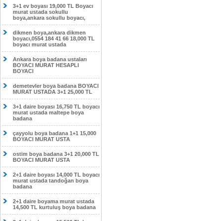
3+1 ev boyası 19,000 TL Boyacı
murat ustada sokullu
boya,ankara sokullu boyacı,
dikmen boya,ankara dikmen
boyacı,0554 184 41 66 18,000 TL
boyacı murat ustada
Ankara boya badana ustaları
BOYACI MURAT HESAPLI
BOYACI
demetevler boya badana BOYACI
MURAT USTADA 3+1 25,000 TL
3+1 daire boyası 16,750 TL boyacı
murat ustada maltepe boya
badana
çayyolu boya badana 1+1 15,000
BOYACI MURAT USTA
ostim boya badana 3+1 20,000 TL
BOYACI MURAT USTA
2+1 daire boyası 14,000 TL boyacı
murat ustada tandoğan boya
badana
2+1 daire boyama murat ustada
14,500 TL kurtuluş boya badana