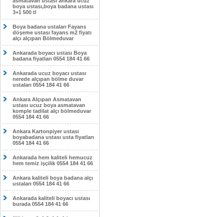
asmatavan ustası ankara ucuz
boya ustası,boya badana ustası
3+1 500 tl
Boya badana ustaları Fayans
döşeme ustası fayans m2 fiyatı
alçı alçıpan Bölmeduvar
Ankarada boyacı ustası Boya
badana fiyatları 0554 184 41 66
Ankarada ucuz boyacı ustası
nerede alçıpan bölme duvar
ustaları 0554 184 41 66
Ankara Alçıpan Asmatavan
ustası ucuz boya asmatavan
komple tadilat alçı bölmeduvar
0554 184 41 66
Ankara Kartonpiyer ustası
boyabadana ustası usta fiyatları
0554 184 41 66
Ankarada hem kaliteli hemucuz
hem temiz işçilik 0554 184 41 66
Ankara kaliteli boya badana alçı
ustaları 0554 184 41 66
Ankarada kaliteli boyacı ustası
burada 0554 184 41 66