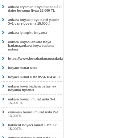
ankara eryaman boya badana 2+1
daire boyama fiyatı 18,000 TL
ankara boyacı boya nasıl yapılır
3+1 daire boyama 15,000tl
ankara iç cephe boyama
ankara boyacı,ankara boya
badana,ankara boya badana
ustası
https://www.boyabadanaustalari.com/
boyacı murat usta
boyacı murat usta 0554 184 41 66
ankara boya badana ustası ev
boyama fiyatları
ankara boyacı murat usta 3+1
15,000 TL
eryaman boyacı murat usta 2+1
13,000TL
batıkent boyacı murat usta 3+1
15,000TL