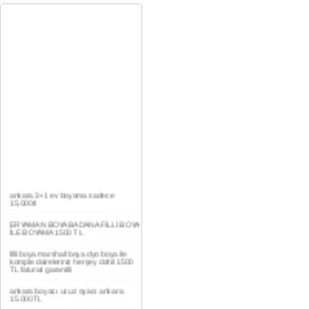
ankara 3+1 ev boyama sadece
15,000tl
ERYAMAN BOYA BADANA FİLLİ BOYA
İLE BOYAMA 1500 TL
filli boya marshall boya dyo boya ile
komple daireleriniz herşey dahil 1500
TL faturalı garantili
ankara boyacı ucuz oyacı ankara
15.000TL
YAŞAMKENT DAİRE BOYAMA 1000TL
EV,İŞYERİ BOYA BADANA USTASI