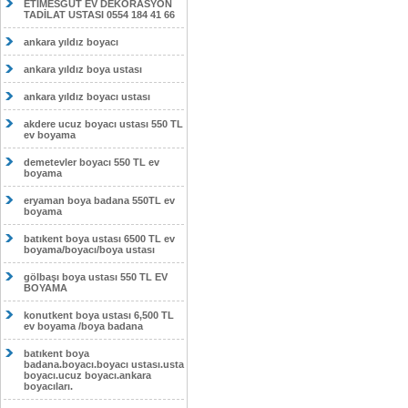
ETİMESĞUT EV DEKORASYON
TADİLAT USTASI 0554 184 41 66
ankara yıldız boyacı
ankara yıldız boya ustası
ankara yıldız boyacı ustası
akdere ucuz boyacı ustası 550 TL
ev boyama
demetevler boyacı 550 TL ev
boyama
eryaman boya badana 550TL ev
boyama
batıkent boya ustası 6500 TL ev
boyama/boyacı/boya ustası
gölbaşı boya ustası 550 TL EV
BOYAMA
konutkent boya ustası 6,500 TL
ev boyama /boya badana
batıkent boya
badana.boyacı.boyacı ustası.usta
boyacı.ucuz boyacı.ankara
boyacıları.