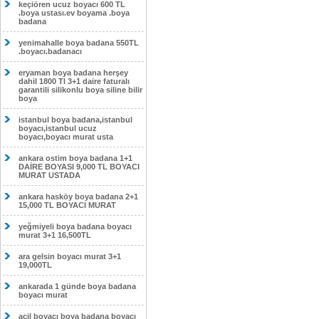
keçiören ucuz boyacı 600 TL
.boya ustası.ev boyama .boya
badana
yenimahalle boya badana 550TL
.boyacı.badanacı
eryaman boya badana herşey
dahil 1800 Tl 3+1 daire faturalı
garantili silikonlu boya siline bilir
boya
istanbul boya badana,istanbul
boyacı,istanbul ucuz
boyacı,boyacı murat usta
ankara ostim boya badana 1+1
DAİRE BOYASI 9,000 TL BOYACI
MURAT USTADA
ankara hasköy boya badana 2+1
15,000 TL BOYACI MURAT
yeğmiyeli boya badana boyacı
murat 3+1 16,500TL
ara gelsin boyacı murat 3+1
19,000TL
ankarada 1 günde boya badana
boyacı murat
acil boyacı boya badana boyacı