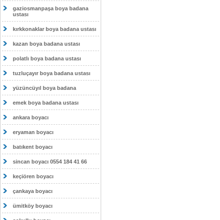
gaziosmanpaşa boya badana
ustası
kırkkonaklar boya badana ustası
kazan boya badana ustası
polatlı boya badana ustası
tuzluçayır boya badana ustası
yüzüncüyıl boya badana
emek boya badana ustası
ankara boyacı
eryaman boyacı
batıkent boyacı
sincan boyacı 0554 184 41 66
keçiören boyacı
çankaya boyacı
ümitköy boyacı