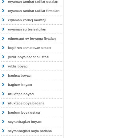
eryaman tamirat tadilat ustaları
eryaman tamirat tadilat firmaları
eryaman kornej montajı
eryaman su tesisatcıları
etimesgut ev boyama fiyatları
keçiören asmatavan ustası
yıldız boya badana ustası
yıldız boyacı
baglıca boyacı
baglum boyacı
ufuktepe boyacı
ufuktepe boya badana
baglum boya ustası
seyranbagları boyacı
seyranbagları boya badana