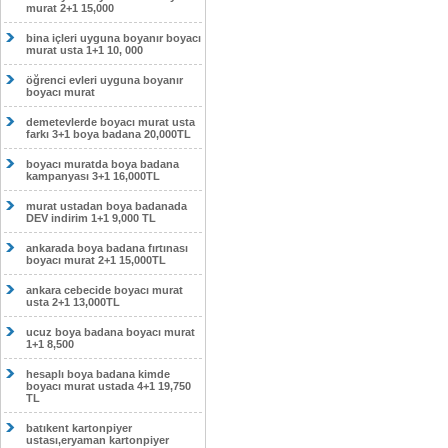
murat 2+1 15,000
bina içleri uyguna boyanır boyacı
murat usta 1+1 10, 000
öğrenci evleri uyguna boyanır
boyacı murat
demetevlerde boyacı murat usta
farkı 3+1 boya badana 20,000TL
boyacı muratda boya badana
kampanyası 3+1 16,000TL
murat ustadan boya badanada
DEV indirim 1+1 9,000 TL
ankarada boya badana fırtınası
boyacı murat 2+1 15,000TL
ankara cebecide boyacı murat
usta 2+1 13,000TL
ucuz boya badana boyacı murat
1+1 8,500
hesaplı boya badana kimde
boyacı murat ustada 4+1 19,750
TL
batıkent kartonpiyer
ustası,eryaman kartonpiyer