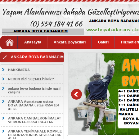
Anasayfa
Ankara Boyacıları
Galeri
Hizmetler
ANKARA BOYA BADANACIM
HAKKIMIZDA
NEDEN BİZİ SEÇMELİSİNİZ?
ankara boya badana işinde nasıl
çalışırız
ANKARA Asmatavan ustası
BOYA BADANA ustası 0554 184
41 66
ANKARA CAM BALKON İMALAT
VE MONTAJI 0554 184 41 66
ANKARA YENİMAHALE KOMPLE
DEKORASYON USTASI 0554 184
41 66