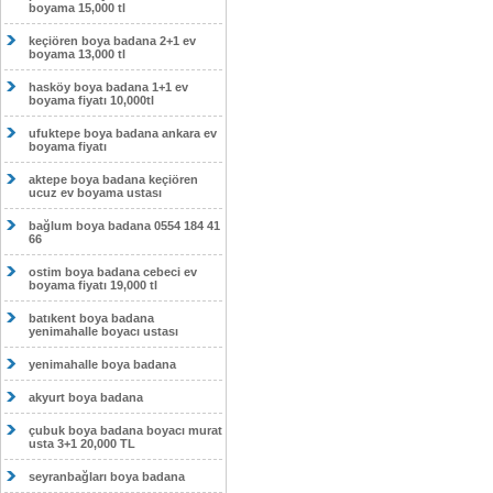
boyama 15,000 tl
keçiören boya badana 2+1 ev
boyama 13,000 tl
hasköy boya badana 1+1 ev
boyama fiyatı 10,000tl
ufuktepe boya badana ankara ev
boyama fiyatı
aktepe boya badana keçiören
ucuz ev boyama ustası
bağlum boya badana 0554 184 41
66
ostim boya badana cebeci ev
boyama fiyatı 19,000 tl
batıkent boya badana
yenimahalle boyacı ustası
yenimahalle boya badana
akyurt boya badana
çubuk boya badana boyacı murat
usta 3+1 20,000 TL
seyranbağları boya badana