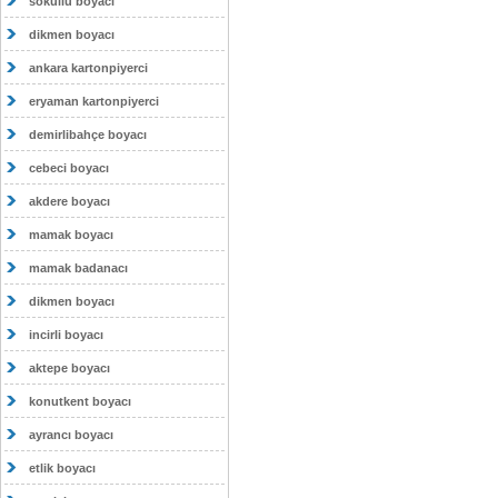
sokullu boyacı
dikmen boyacı
ankara kartonpiyerci
eryaman kartonpiyerci
demirlibahçe boyacı
cebeci boyacı
akdere boyacı
mamak boyacı
mamak badanacı
dikmen boyacı
incirli boyacı
aktepe boyacı
konutkent boyacı
ayrancı boyacı
etlik boyacı