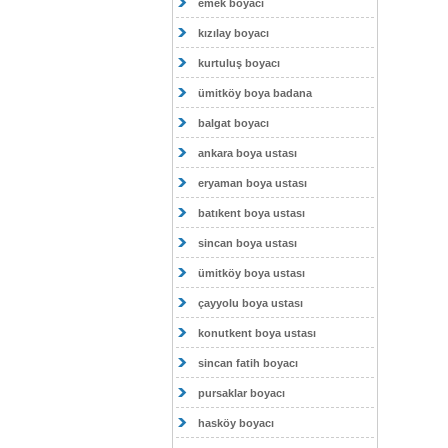
emek boyacı
kızılay boyacı
kurtuluş boyacı
ümitköy boya badana
balgat boyacı
ankara boya ustası
eryaman boya ustası
batıkent boya ustası
sincan boya ustası
ümitköy boya ustası
çayyolu boya ustası
konutkent boya ustası
sincan fatih boyacı
pursaklar boyacı
hasköy boyacı