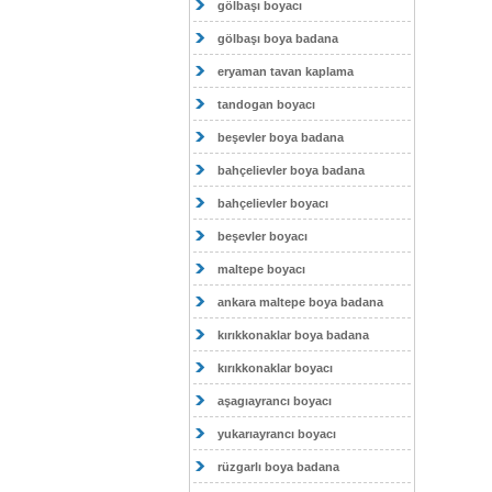
gölbaşı boyacı
gölbaşı boya badana
eryaman tavan kaplama
tandogan boyacı
beşevler boya badana
bahçelievler boya badana
bahçelievler boyacı
beşevler boyacı
maltepe boyacı
ankara maltepe boya badana
kırıkkonaklar boya badana
kırıkkonaklar boyacı
aşagıayrancı boyacı
yukarıayrancı boyacı
rüzgarlı boya badana