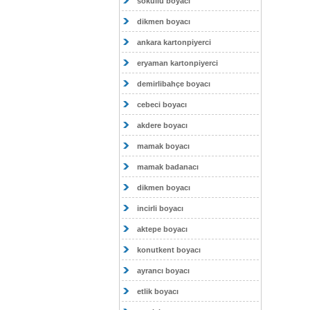
sokullu boyacı
dikmen boyacı
ankara kartonpiyerci
eryaman kartonpiyerci
demirlibahçe boyacı
cebeci boyacı
akdere boyacı
mamak boyacı
mamak badanacı
dikmen boyacı
incirli boyacı
aktepe boyacı
konutkent boyacı
ayrancı boyacı
etlik boyacı