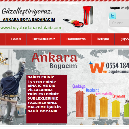
Bugün
08 A
Galeri
Hizmetlerimiz
Hakkımızda
İletişim
(0)5