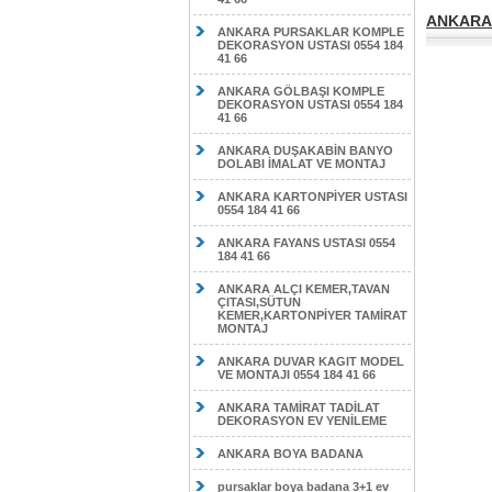
ANKARA 
ANKARA PURSAKLAR KOMPLE
DEKORASYON USTASI 0554 184
41 66
ANKARA GÖLBAŞI KOMPLE
DEKORASYON USTASI 0554 184
41 66
ANKARA DUŞAKABİN BANYO
DOLABI İMALAT VE MONTAJ
ANKARA KARTONPİYER USTASI
0554 184 41 66
ANKARA FAYANS USTASI 0554
184 41 66
ANKARA ALÇI KEMER,TAVAN
ÇITASI,SÜTUN
KEMER,KARTONPİYER TAMİRAT
MONTAJ
ANKARA DUVAR KAGIT MODEL
VE MONTAJI 0554 184 41 66
ANKARA TAMİRAT TADİLAT
DEKORASYON EV YENİLEME
ANKARA BOYA BADANA
pursaklar boya badana 3+1 ev