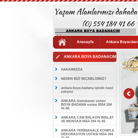
Anasayfa
Ankara Boyacıları
ANKARA BOYA BADANACIM
HAKKIMIZDA
NEDEN BİZİ SEÇMELİSİNİZ?
ankara boya badana işinde nasıl
çalışırız
ANKARA Asmatavan ustası
BOYA BADANA ustası 0554 184
41 66
ANKARA CAM BALKON İMALAT
VE MONTAJI 0554 184 41 66
ANKARA YENİMAHALE KOMPLE
DEKORASYON USTASI 0554 184
41 66