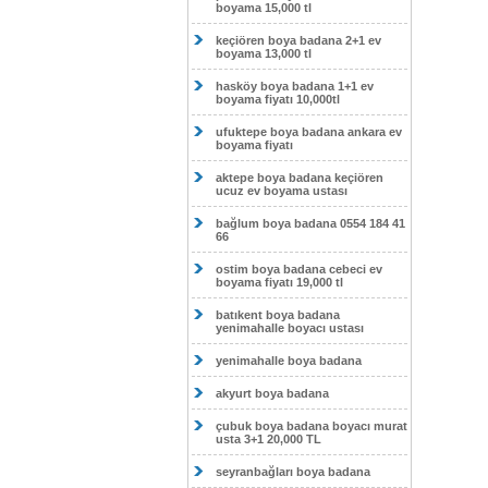
boyama 15,000 tl
keçiören boya badana 2+1 ev
boyama 13,000 tl
hasköy boya badana 1+1 ev
boyama fiyatı 10,000tl
ufuktepe boya badana ankara ev
boyama fiyatı
aktepe boya badana keçiören
ucuz ev boyama ustası
bağlum boya badana 0554 184 41
66
ostim boya badana cebeci ev
boyama fiyatı 19,000 tl
batıkent boya badana
yenimahalle boyacı ustası
yenimahalle boya badana
akyurt boya badana
çubuk boya badana boyacı murat
usta 3+1 20,000 TL
seyranbağları boya badana