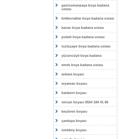
gaziosmanpaşa boya badana
ustası
kırkkonaklar boya badana ustası
kazan boya badana ustası
polatlı boya badana ustası
tuzluçayır boya badana ustası
yüzüncüyıl boya badana
emek boya badana ustası
ankara boyacı
eryaman boyacı
batıkent boyacı
sincan boyacı 0554 184 41 66
keçiören boyacı
çankaya boyacı
ümitköy boyacı