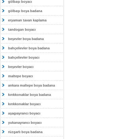
gölbaşı boyacı
gölbaşı boya badana
eryaman tavan kaplama
tandogan boyacı
beşevler boya badana
bahçelievler boya badana
bahçelievler boyacı
beşevler boyacı
maltepe boyacı
ankara maltepe boya badana
kırıkkonaklar boya badana
kırıkkonaklar boyacı
aşagıayrancı boyacı
yukarıayrancı boyacı
rüzgarlı boya badana