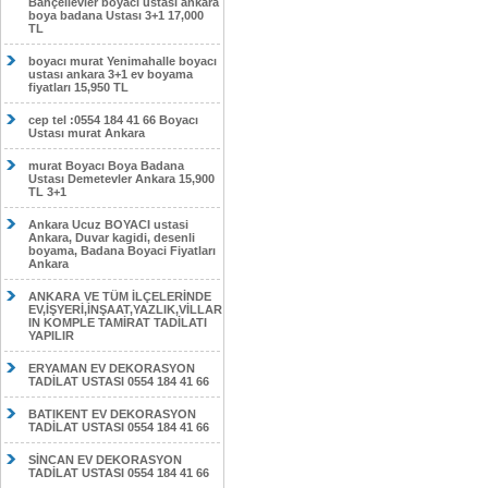
Bahçelievler boyacı ustası ankara
boya badana Ustası 3+1 17,000
TL
boyacı murat Yenimahalle boyacı
ustası ankara 3+1 ev boyama
fiyatları 15,950 TL
cep tel :0554 184 41 66 Boyacı
Ustası murat Ankara
murat Boyacı Boya Badana
Ustası Demetevler Ankara 15,900
TL 3+1
Ankara Ucuz BOYACI ustasi
Ankara, Duvar kagidi, desenli
boyama, Badana Boyaci Fiyatları
Ankara
ANKARA VE TÜM İLÇELERİNDE
EV,İŞYERİ,İNŞAAT,YAZLIK,VİLLAR
IN KOMPLE TAMİRAT TADİLATI
YAPILIR
ERYAMAN EV DEKORASYON
TADİLAT USTASI 0554 184 41 66
BATIKENT EV DEKORASYON
TADİLAT USTASI 0554 184 41 66
SİNCAN EV DEKORASYON
TADİLAT USTASI 0554 184 41 66