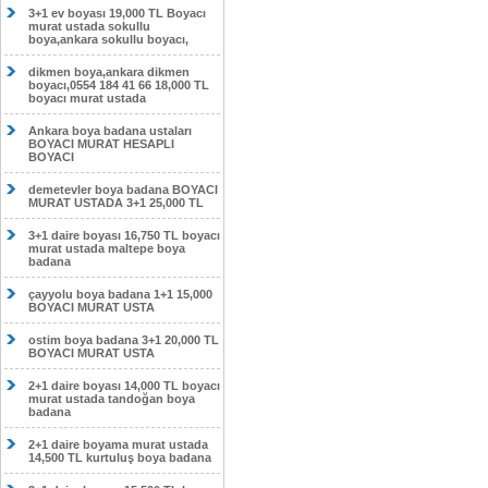
3+1 ev boyası 19,000 TL Boyacı
murat ustada sokullu
boya,ankara sokullu boyacı,
dikmen boya,ankara dikmen
boyacı,0554 184 41 66 18,000 TL
boyacı murat ustada
Ankara boya badana ustaları
BOYACI MURAT HESAPLI
BOYACI
demetevler boya badana BOYACI
MURAT USTADA 3+1 25,000 TL
3+1 daire boyası 16,750 TL boyacı
murat ustada maltepe boya
badana
çayyolu boya badana 1+1 15,000
BOYACI MURAT USTA
ostim boya badana 3+1 20,000 TL
BOYACI MURAT USTA
2+1 daire boyası 14,000 TL boyacı
murat ustada tandoğan boya
badana
2+1 daire boyama murat ustada
14,500 TL kurtuluş boya badana