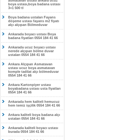
asmatavan ustası ankara ucuz
boya ustası,boya badana ustası
3+1 500 tl
Boya badana ustaları Fayans
döşeme ustası fayans m2 fiyatı
alçı alçıpan Bölmeduvar
Ankarada boyacı ustası Boya
badana fiyatları 0554 184 41 66
Ankarada ucuz boyacı ustası
nerede alçıpan bölme duvar
ustaları 0554 184 41 66
Ankara Alçıpan Asmatavan
ustası ucuz boya asmatavan
komple tadilat alçı bölmeduvar
0554 184 41 66
Ankara Kartonpiyer ustası
boyabadana ustası usta fiyatları
0554 184 41 66
Ankarada hem kaliteli hemucuz
hem temiz işçilik 0554 184 41 66
Ankara kaliteli boya badana alçı
ustaları 0554 184 41 66
Ankarada kaliteli boyacı ustası
burada 0554 184 41 66