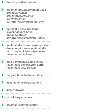
ümitköy tadilat tamirat
eryaman boyacı,eryaman ucuz
boyacı,eryaman
boyabadana,eryaman
parke,eryaman
kartonpiyer,eryaman alçı sıva
batıkent boyacı,batıkent
sıvacı,batıkent boya
badana,batıkent
kartonpiyer,asmatavan ustası
yenimahalle boyacı,yenimahalle
duvar kagıt ustası,yenimahalle
ucuz boyacı,kartonpiyer,asma
tavan ustası ankara
etlik boyabadana,etlik asma
tavan,etlik boyacıı,etlik gergi
tavan,etlik usta boyacı
rüzgarlı boya badana ustası
aşagıeglence boya badana
akyurt boyacı
çubuk boya badana
eryaman elektrik ustaları