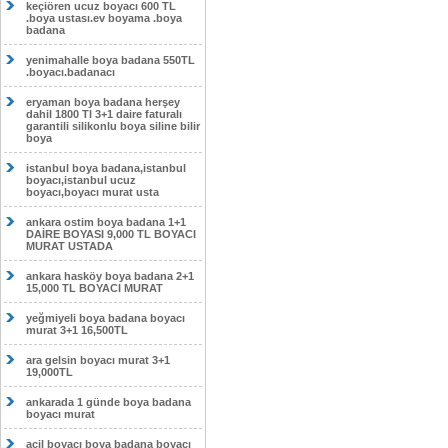
keçiören ucuz boyacı 600 TL
.boya ustası.ev boyama .boya
badana
yenimahalle boya badana 550TL
.boyacı.badanacı
eryaman boya badana herşey
dahil 1800 Tl 3+1 daire faturalı
garantili silikonlu boya siline bilir
boya
istanbul boya badana,istanbul
boyacı,istanbul ucuz
boyacı,boyacı murat usta
ankara ostim boya badana 1+1
DAİRE BOYASI 9,000 TL BOYACI
MURAT USTADA
ankara hasköy boya badana 2+1
15,000 TL BOYACI MURAT
yeğmiyeli boya badana boyacı
murat 3+1 16,500TL
ara gelsin boyacı murat 3+1
19,000TL
ankarada 1 günde boya badana
boyacı murat
acil boyacı boya badana boyacı