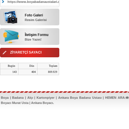
https://www.boyabadanaustalari.com/
ZİYARETÇİ SAYACI
Bugün
Dün
Toplam
143
404
809.929
Boya | Badana | Alçı | Kartonpiyer | Ankara Boya Badana Ustası | HEMEN ARA:☎️
Boyacı Murat Usta | Ankara Boyacı.