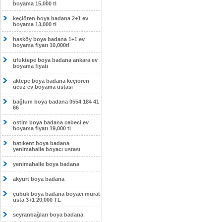
boyama 15,000 tl
keçiören boya badana 2+1 ev
boyama 13,000 tl
hasköy boya badana 1+1 ev
boyama fiyatı 10,000tl
ufuktepe boya badana ankara ev
boyama fiyatı
aktepe boya badana keçiören
ucuz ev boyama ustası
bağlum boya badana 0554 184 41
66
ostim boya badana cebeci ev
boyama fiyatı 19,000 tl
batıkent boya badana
yenimahalle boyacı ustası
yenimahalle boya badana
akyurt boya badana
çubuk boya badana boyacı murat
usta 3+1 20,000 TL
seyranbağları boya badana