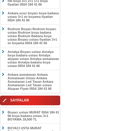
filli boya 3+1 2+1 1+1 boya
fiyatları 0554 184 41 66
Ankara ucuz boyacı boya badana
ustası 3+1 ev boyama fiyatları
0554 184 41 66
Bodrum Boyacı Bodrum boyacı
ustası Bodrum boya badana
ustası Bodrum Badana boya
ustası Boyacı ustası fiyatları 3+1
ev boyama 0554 184 41 66
Antalya Boyacı ustası Antalya
boya badana ustası Antalya
alçıpan ustası Antalya asmatavan
ustası Antalya badana boya
ustası 0554 184 41 66
Ankara asmatavan Ankara
Asmatavan Ustası Ankara
Asmatavan Led Tavan Ankara
Asmatavan Led Tavan ustası
Alçıpan Fiyatı 0554 184 41 66
SAYFALAR
Boyacı ustası MURAT 0554 184 41
66 boya badana ustası 3+1
BOYAMA 18,500 TL
BOYACI USTA MURAT