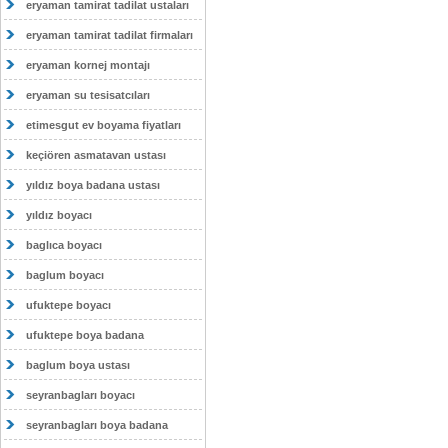
eryaman tamirat tadilat ustaları
eryaman tamirat tadilat firmaları
eryaman kornej montajı
eryaman su tesisatcıları
etimesgut ev boyama fiyatları
keçiören asmatavan ustası
yıldız boya badana ustası
yıldız boyacı
baglıca boyacı
baglum boyacı
ufuktepe boyacı
ufuktepe boya badana
baglum boya ustası
seyranbagları boyacı
seyranbagları boya badana