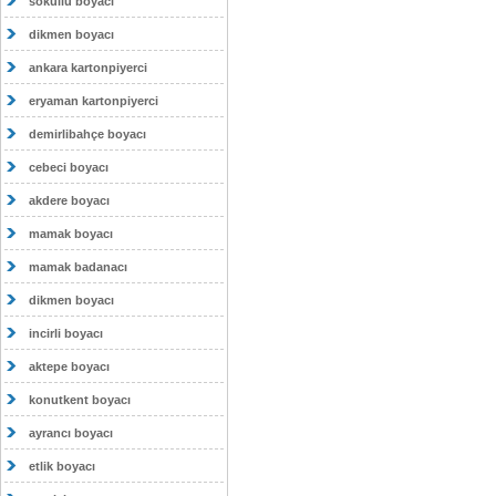
sokullu boyacı
dikmen boyacı
ankara kartonpiyerci
eryaman kartonpiyerci
demirlibahçe boyacı
cebeci boyacı
akdere boyacı
mamak boyacı
mamak badanacı
dikmen boyacı
incirli boyacı
aktepe boyacı
konutkent boyacı
ayrancı boyacı
etlik boyacı