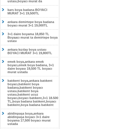
ustası,boyacı murat da
kars boya badana BOYACI
MURAT 3+1 19,500TL
ankara demirtepe boya badana
boyacı murat 3+1 19,000TL
3+1 daire boyama 18,850 TL
Boyaacı murat ta demirtepe boya
ustası
ankara kızılay boya ustası
BOYACI MURAT 3+1 19,800TL
emek boya,ankara emek
boyacı,emek boya badana, 3+1
daire boyası 19,500 TL boyacı
murat ustada
batıkent boya,ankara batıkent
boyacı,batıkent boya
badana,batıkent boyacı
ustası,batıkent boya
ustası,batıkent ucuz
boyacı,boyacı batıkent,3+1 18.500
TL,boya badana batıkent,boyacı
batıkent,boya badana batıkent
abidinpaşa boya,ankara
abidinpaşa boyacı 3+1 daire
boyama 17,500 boyacı murat
ustada