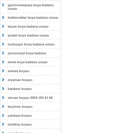
gaziosmanpaşa boya badana
ustası
kırkkonaklar boya badana ustası
kazan boya badana ustası
polatlı boya badana ustası
tuzluçayır boya badana ustası
yüzüncüyıl boya badana
emek boya badana ustası
ankara boyacı
eryaman boyacı
batıkent boyacı
sincan boyacı 0554 184 41 66
keçiören boyacı
çankaya boyacı
ümitköy boyacı