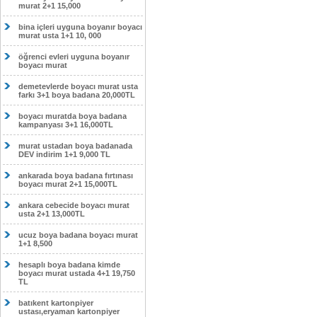
murat 2+1 15,000
bina içleri uyguna boyanır boyacı
murat usta 1+1 10, 000
öğrenci evleri uyguna boyanır
boyacı murat
demetevlerde boyacı murat usta
farkı 3+1 boya badana 20,000TL
boyacı muratda boya badana
kampanyası 3+1 16,000TL
murat ustadan boya badanada
DEV indirim 1+1 9,000 TL
ankarada boya badana fırtınası
boyacı murat 2+1 15,000TL
ankara cebecide boyacı murat
usta 2+1 13,000TL
ucuz boya badana boyacı murat
1+1 8,500
hesaplı boya badana kimde
boyacı murat ustada 4+1 19,750
TL
batıkent kartonpiyer
ustası,eryaman kartonpiyer