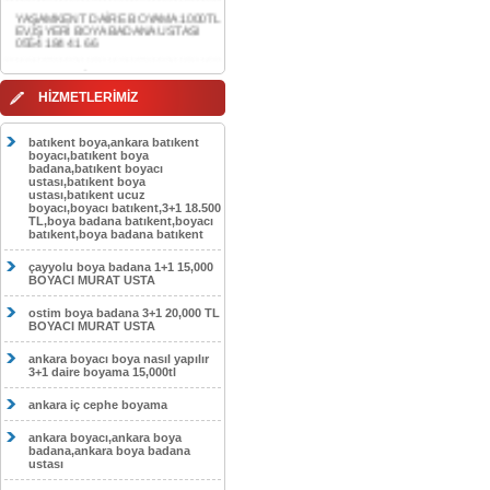
0554 184 41 66
AKDERE DAİRE BOYAMA 1000TL
EV,İŞYERİ BOYA BADANA USTASI
0554 184 41 66
HİZMETLERİMİZ
CEBECİ DAİRE BOYAMA 1000TL
EV,İŞYERİ BOYA BADANA USTASI
0554 184 41 66
batıkent boya,ankara batıkent
boyacı,batıkent boya
HASKÖY DAİRE BOYAMA 1000TL
badana,batıkent boyacı
EV,İŞYERİ BOYA BADANA USTASI
ustası,batıkent boya
0554 184 41 66
ustası,batıkent ucuz
boyacı,boyacı batıkent,3+1 18.500
GÖLBAŞI DAİRE BOYAMA 1000TL
TL,boya badana batıkent,boyacı
EV,İŞYERİ BOYA BADANA USTASI
batıkent,boya badana batıkent
0554 184 41 66
çayyolu boya badana 1+1 15,000
SOKULLU DAİRE BOYAMA 1000TL
BOYACI MURAT USTA
EV,İŞYERİ BOYA BADANA USTASI
0554 184 41 66
ostim boya badana 3+1 20,000 TL
BOYACI MURAT USTA
ankara boyacı boya nasıl yapılır
3+1 daire boyama 15,000tl
ankara iç cephe boyama
ankara boyacı,ankara boya
badana,ankara boya badana
ustası