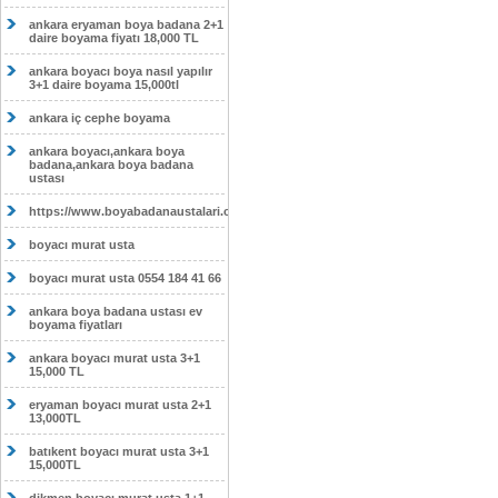
ankara eryaman boya badana 2+1
daire boyama fiyatı 18,000 TL
ankara boyacı boya nasıl yapılır
3+1 daire boyama 15,000tl
ankara iç cephe boyama
ankara boyacı,ankara boya
badana,ankara boya badana
ustası
https://www.boyabadanaustalari.com/
boyacı murat usta
boyacı murat usta 0554 184 41 66
ankara boya badana ustası ev
boyama fiyatları
ankara boyacı murat usta 3+1
15,000 TL
eryaman boyacı murat usta 2+1
13,000TL
batıkent boyacı murat usta 3+1
15,000TL