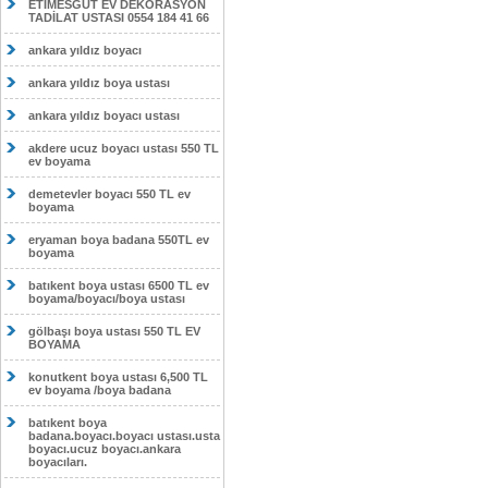
ETİMESĞUT EV DEKORASYON
TADİLAT USTASI 0554 184 41 66
ankara yıldız boyacı
ankara yıldız boya ustası
ankara yıldız boyacı ustası
akdere ucuz boyacı ustası 550 TL
ev boyama
demetevler boyacı 550 TL ev
boyama
eryaman boya badana 550TL ev
boyama
batıkent boya ustası 6500 TL ev
boyama/boyacı/boya ustası
gölbaşı boya ustası 550 TL EV
BOYAMA
konutkent boya ustası 6,500 TL
ev boyama /boya badana
batıkent boya
badana.boyacı.boyacı ustası.usta
boyacı.ucuz boyacı.ankara
boyacıları.