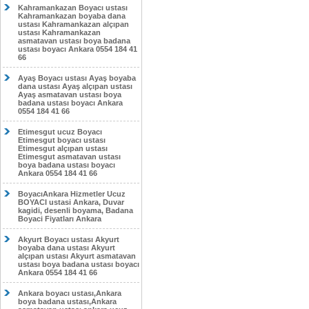
Kahramankazan Boyacı ustası
Kahramankazan boyaba dana
ustası Kahramankazan alçıpan
ustası Kahramankazan
asmatavan ustası boya badana
ustası boyacı Ankara 0554 184 41
66
Ayaş Boyacı ustası Ayaş boyaba
dana ustası Ayaş alçıpan ustası
Ayaş asmatavan ustası boya
badana ustası boyacı Ankara
0554 184 41 66
Etimesgut ucuz Boyacı
Etimesgut boyacı ustası
Etimesgut alçıpan ustası
Etimesgut asmatavan ustası
boya badana ustası boyacı
Ankara 0554 184 41 66
BoyacıAnkara Hizmetler Ucuz
BOYACI ustasi Ankara, Duvar
kagidi, desenli boyama, Badana
Boyaci Fiyatları Ankara
Akyurt Boyacı ustası Akyurt
boyaba dana ustası Akyurt
alçıpan ustası Akyurt asmatavan
ustası boya badana ustası boyacı
Ankara 0554 184 41 66
Ankara boyacı ustası,Ankara
boya badana ustası,Ankara