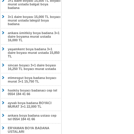
3+1 daire boyası 15,500 TL boyacı
murat ustada balgat boya
badana
3+1 daire boyası 15,000 TL boyacı
murat ustada lalegül boya
badana
ankara ümitköy boya badana 3+1
daire boyama murat ustada
16,000 TL
yaşamkent boya badana 3+1
daire boyası murat ustada 15,850
TL
sincan boyacı 3+1 daire boyası
16,250 TL boyacı murat ustada
etimesgut boya badana boyacı
murat 3+1 15,750 TL
hasköy boyacı badanacı cep tel
0554 184 41 66
ayvalı boya badana BOYACI
MURAT 3+1 22,000 TL
ankara boya badana ustası cep
tel 0554 184 41 66
ERYAMAN BOYA BADANA
USTALARI