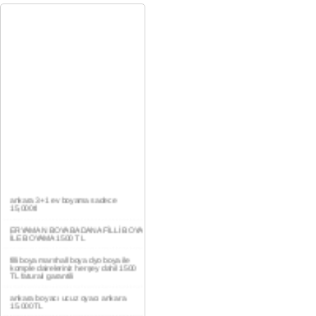
ankara 3+1 ev boyama sadece
15,000tl
ERYAMAN BOYA BADANA FİLLİ BOYA
İLE BOYAMA 1500 TL
filli boya marshall boya dyo boya ile
komple daireleriniz herşey dahil 1500
TL faturalı garantili
ankara boyacı ucuz oyacı ankara
15.000TL
YAŞAMKENT DAİRE BOYAMA 1000TL
EV,İŞYERİ BOYA BADANA USTASI