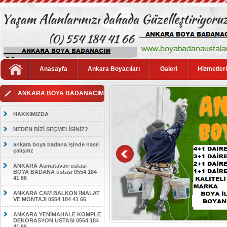
Anasayfa
Ankara Boyacıları
Galeri
Hizmetler
ANKARA BOYA BADANACIM
HAKKIMIZDA
NEDEN BİZİ SEÇMELİSİNİZ?
ankara boya badana işinde nasıl
çalışırız
ANKARA Asmatavan ustası
BOYA BADANA ustası 0554 184
41 66
ANKARA CAM BALKON İMALAT
VE MONTAJI 0554 184 41 66
ANKARA YENİMAHALE KOMPLE
DEKORASYON USTASI 0554 184
41 66