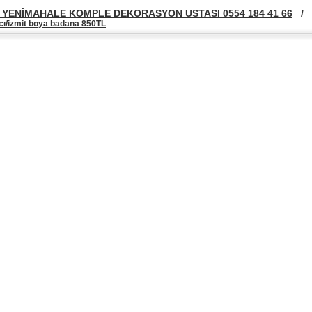
YENİMAHALE KOMPLE DEKORASYON USTASI 0554 184 41 66
/
cı/izmit boya badana 850TL