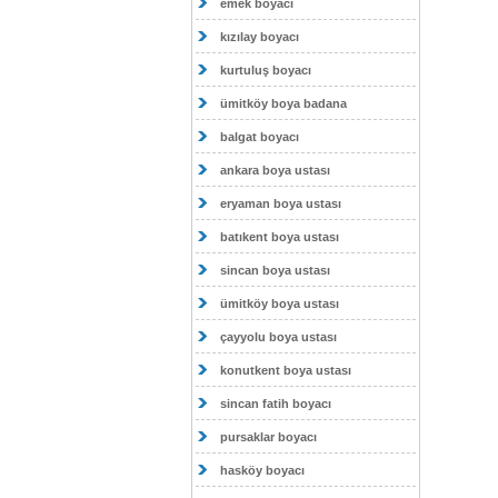
emek boyacı
kızılay boyacı
kurtuluş boyacı
ümitköy boya badana
balgat boyacı
ankara boya ustası
eryaman boya ustası
batıkent boya ustası
sincan boya ustası
ümitköy boya ustası
çayyolu boya ustası
konutkent boya ustası
sincan fatih boyacı
pursaklar boyacı
hasköy boyacı