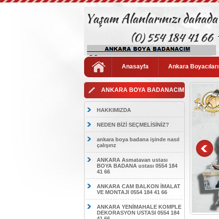
Anasayfa
Ankara Boyacıları
ANKARA BOYA BADANACIM
HAKKIMIZDA
NEDEN BİZİ SEÇMELİSİNİZ?
ankara boya badana işinde nasıl
çalışırız
ANKARA Asmatavan ustası
BOYA BADANA ustası 0554 184
41 66
ANKARA CAM BALKON İMALAT
VE MONTAJI 0554 184 41 66
ANKARA YENİMAHALE KOMPLE
DEKORASYON USTASI 0554 184
41 66