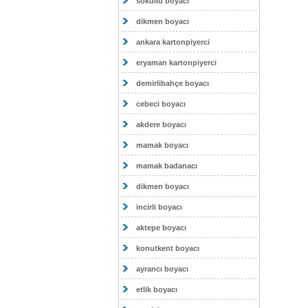
sokullu boyacı
dikmen boyacı
ankara kartonpiyerci
eryaman kartonpiyerci
demirlibahçe boyacı
cebeci boyacı
akdere boyacı
mamak boyacı
mamak badanacı
dikmen boyacı
incirli boyacı
aktepe boyacı
konutkent boyacı
ayrancı boyacı
etlik boyacı