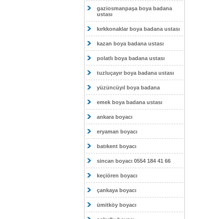
gaziosmanpaşa boya badana
ustası
kırkkonaklar boya badana ustası
kazan boya badana ustası
polatlı boya badana ustası
tuzluçayır boya badana ustası
yüzüncüyıl boya badana
emek boya badana ustası
ankara boyacı
eryaman boyacı
batıkent boyacı
sincan boyacı 0554 184 41 66
keçiören boyacı
çankaya boyacı
ümitköy boyacı