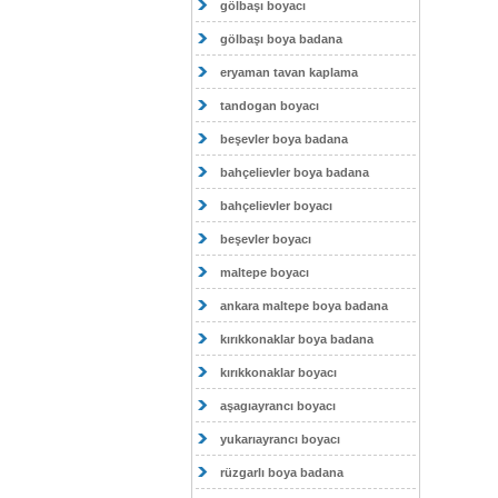
gölbaşı boyacı
gölbaşı boya badana
eryaman tavan kaplama
tandogan boyacı
beşevler boya badana
bahçelievler boya badana
bahçelievler boyacı
beşevler boyacı
maltepe boyacı
ankara maltepe boya badana
kırıkkonaklar boya badana
kırıkkonaklar boyacı
aşagıayrancı boyacı
yukarıayrancı boyacı
rüzgarlı boya badana