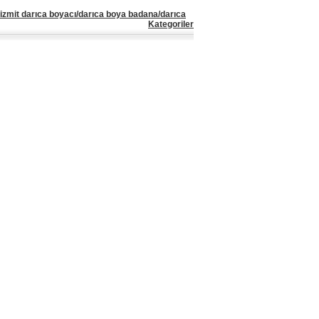
izmit darıca boyacı/darıca boya badana/darıca
Kategoriler