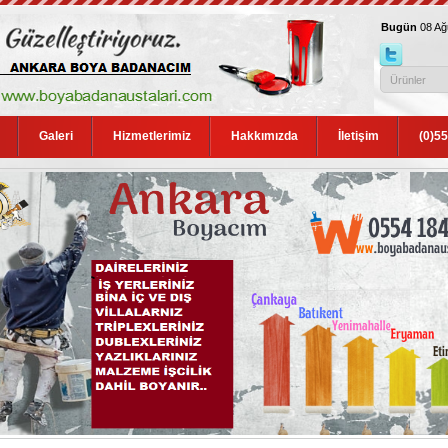
Bugün
08 A
Galeri
Hizmetlerimiz
Hakkımızda
İletişim
(0)5