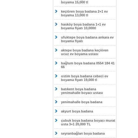
boyama 15,000 tl
keçiören boya badana 2+1 ev
boyama 13,000 tl
hasköy boya badana 1+1 ev
boyama fiyatı 10,000tl
ufuktepe boya badana ankara ev
boyama fiyatı
aktepe boya badana keçiören
ucuz ev boyama ustası
bağlum boya badana 0554 184 41
66
ostim boya badana cebeci ev
boyama fiyatı 19,000 tl
batıkent boya badana
yenimahalle boyacı ustası
yenimahalle boya badana
akyurt boya badana
çubuk boya badana boyacı murat
usta 3+1 20,000 TL
seyranbağları boya badana