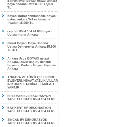
Bahçelievler boyacı ustası ankara
boya badana Ustası 3+1 17,000
TL
boyacı murat Yenimahalle boyacı
ustası ankara 3+1 ev boyama
fiyatları 15,950 TL
cep tel :0554 184 41 66 Boyacı
Ustası murat Ankara
murat Boyacı Boya Badana
Ustası Demetevler Ankara 15,900
TL 3+1
Ankara Ucuz BOYACI ustasi
Ankara, Duvar kagidi, desenli
boyama, Badana Boyaci Fiyatları
Ankara
ANKARA VE TÜM İLÇELERİNDE
EV,İŞYERİ,İNŞAAT,YAZLIK,VİLLAR
IN KOMPLE TAMİRAT TADİLATI
YAPILIR
ERYAMAN EV DEKORASYON
TADİLAT USTASI 0554 184 41 66
BATIKENT EV DEKORASYON
TADİLAT USTASI 0554 184 41 66
SİNCAN EV DEKORASYON
TADİLAT USTASI 0554 184 41 66