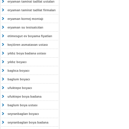
eryaman tamirat tadilat ustaları
eryaman tamirat tadilat firmaları
eryaman kornej montajı
eryaman su tesisatcıları
etimesgut ev boyama fiyatları
keçiören asmatavan ustası
yıldız boya badana ustası
yıldız boyacı
baglıca boyacı
baglum boyacı
ufuktepe boyacı
ufuktepe boya badana
baglum boya ustası
seyranbagları boyacı
seyranbagları boya badana