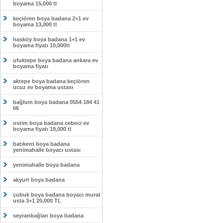
boyama 15,000 tl
keçiören boya badana 2+1 ev
boyama 13,000 tl
hasköy boya badana 1+1 ev
boyama fiyatı 10,000tl
ufuktepe boya badana ankara ev
boyama fiyatı
aktepe boya badana keçiören
ucuz ev boyama ustası
bağlum boya badana 0554 184 41
66
ostim boya badana cebeci ev
boyama fiyatı 19,000 tl
batıkent boya badana
yenimahalle boyacı ustası
yenimahalle boya badana
akyurt boya badana
çubuk boya badana boyacı murat
usta 3+1 20,000 TL
seyranbağları boya badana