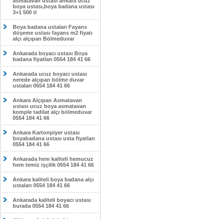
asmatavan ustası ankara ucuz
boya ustası,boya badana ustası
3+1 500 tl
Boya badana ustaları Fayans
döşeme ustası fayans m2 fiyatı
alçı alçıpan Bölmeduvar
Ankarada boyacı ustası Boya
badana fiyatları 0554 184 41 66
Ankarada ucuz boyacı ustası
nerede alçıpan bölme duvar
ustaları 0554 184 41 66
Ankara Alçıpan Asmatavan
ustası ucuz boya asmatavan
komple tadilat alçı bölmeduvar
0554 184 41 66
Ankara Kartonpiyer ustası
boyabadana ustası usta fiyatları
0554 184 41 66
Ankarada hem kaliteli hemucuz
hem temiz işçilik 0554 184 41 66
Ankara kaliteli boya badana alçı
ustaları 0554 184 41 66
Ankarada kaliteli boyacı ustası
burada 0554 184 41 66