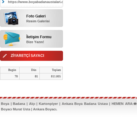
https://www.boyabadanaustalari.com/
ZİYARETÇİ SAYACI
Bugün
Dün
Toplam
70
81
811.005
Boya | Badana | Alçı | Kartonpiyer | Ankara Boya Badana Ustası | HEMEN ARA:☎️
Boyacı Murat Usta | Ankara Boyacı.