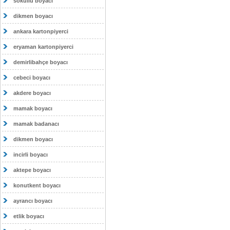
sokullu boyacı
dikmen boyacı
ankara kartonpiyerci
eryaman kartonpiyerci
demirlibahçe boyacı
cebeci boyacı
akdere boyacı
mamak boyacı
mamak badanacı
dikmen boyacı
incirli boyacı
aktepe boyacı
konutkent boyacı
ayrancı boyacı
etlik boyacı