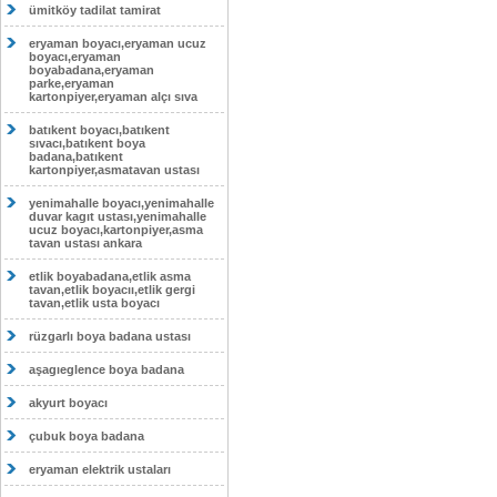
ümitköy tadilat tamirat
eryaman boyacı,eryaman ucuz
boyacı,eryaman
boyabadana,eryaman
parke,eryaman
kartonpiyer,eryaman alçı sıva
batıkent boyacı,batıkent
sıvacı,batıkent boya
badana,batıkent
kartonpiyer,asmatavan ustası
yenimahalle boyacı,yenimahalle
duvar kagıt ustası,yenimahalle
ucuz boyacı,kartonpiyer,asma
tavan ustası ankara
etlik boyabadana,etlik asma
tavan,etlik boyacıı,etlik gergi
tavan,etlik usta boyacı
rüzgarlı boya badana ustası
aşagıeglence boya badana
akyurt boyacı
çubuk boya badana
eryaman elektrik ustaları