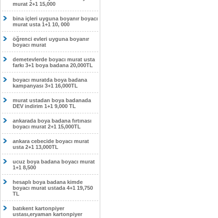
murat 2+1 15,000
bina içleri uyguna boyanır boyacı
murat usta 1+1 10, 000
öğrenci evleri uyguna boyanır
boyacı murat
demetevlerde boyacı murat usta
farkı 3+1 boya badana 20,000TL
boyacı muratda boya badana
kampanyası 3+1 16,000TL
murat ustadan boya badanada
DEV indirim 1+1 9,000 TL
ankarada boya badana fırtınası
boyacı murat 2+1 15,000TL
ankara cebecide boyacı murat
usta 2+1 13,000TL
ucuz boya badana boyacı murat
1+1 8,500
hesaplı boya badana kimde
boyacı murat ustada 4+1 19,750
TL
batıkent kartonpiyer
ustası,eryaman kartonpiyer