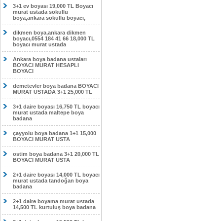
3+1 ev boyası 19,000 TL Boyacı
murat ustada sokullu
boya,ankara sokullu boyacı,
dikmen boya,ankara dikmen
boyacı,0554 184 41 66 18,000 TL
boyacı murat ustada
Ankara boya badana ustaları
BOYACI MURAT HESAPLI
BOYACI
demetevler boya badana BOYACI
MURAT USTADA 3+1 25,000 TL
3+1 daire boyası 16,750 TL boyacı
murat ustada maltepe boya
badana
çayyolu boya badana 1+1 15,000
BOYACI MURAT USTA
ostim boya badana 3+1 20,000 TL
BOYACI MURAT USTA
2+1 daire boyası 14,000 TL boyacı
murat ustada tandoğan boya
badana
2+1 daire boyama murat ustada
14,500 TL kurtuluş boya badana