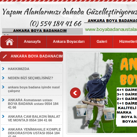
Anasayfa
Ankara Boyacıları
Galeri
Hizmetler
ANKARA BOYA BADANACIM
HAKKIMIZDA
NEDEN BİZİ SEÇMELİSİNİZ?
ankara boya badana işinde nasıl
çalışırız
ANKARA Asmatavan ustası
BOYA BADANA ustası 0554 184
41 66
ANKARA CAM BALKON İMALAT
VE MONTAJI 0554 184 41 66
ANKARA YENİMAHALE KOMPLE
DEKORASYON USTASI 0554 184
41 66