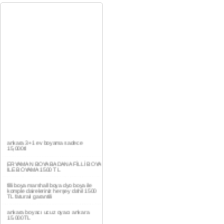
ankara 3+1 ev boyama sadece
15,000tl
ERYAMAN BOYA BADANA FİLLİ BOYA
İLE BOYAMA 1500 TL
filli boya marshall boya dyo boya ile
komple daireleriniz herşey dahil 1500
TL faturalı garantili
ankara boyacı ucuz oyacı ankara
15.000TL
YAŞAMKENT DAİRE BOYAMA 1000TL
EV,İŞYERİ BOYA BADANA USTASI