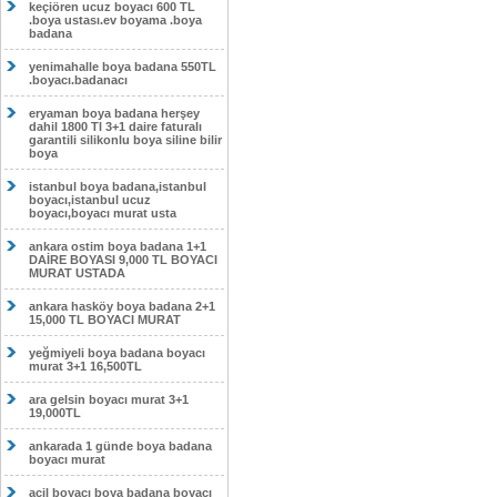
keçiören ucuz boyacı 600 TL
.boya ustası.ev boyama .boya
badana
yenimahalle boya badana 550TL
.boyacı.badanacı
eryaman boya badana herşey
dahil 1800 Tl 3+1 daire faturalı
garantili silikonlu boya siline bilir
boya
istanbul boya badana,istanbul
boyacı,istanbul ucuz
boyacı,boyacı murat usta
ankara ostim boya badana 1+1
DAİRE BOYASI 9,000 TL BOYACI
MURAT USTADA
ankara hasköy boya badana 2+1
15,000 TL BOYACI MURAT
yeğmiyeli boya badana boyacı
murat 3+1 16,500TL
ara gelsin boyacı murat 3+1
19,000TL
ankarada 1 günde boya badana
boyacı murat
acil boyacı boya badana boyacı