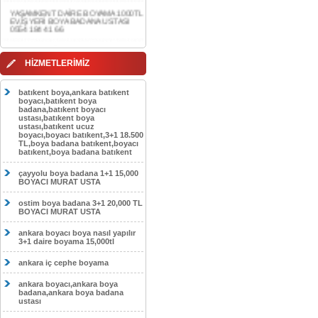
0554 184 41 66
AKDERE DAİRE BOYAMA 1000TL
EV,İŞYERİ BOYA BADANA USTASI
0554 184 41 66
HİZMETLERİMİZ
CEBECİ DAİRE BOYAMA 1000TL
EV,İŞYERİ BOYA BADANA USTASI
0554 184 41 66
batıkent boya,ankara batıkent
boyacı,batıkent boya
HASKÖY DAİRE BOYAMA 1000TL
badana,batıkent boyacı
EV,İŞYERİ BOYA BADANA USTASI
ustası,batıkent boya
0554 184 41 66
ustası,batıkent ucuz
boyacı,boyacı batıkent,3+1 18.500
GÖLBAŞI DAİRE BOYAMA 1000TL
TL,boya badana batıkent,boyacı
EV,İŞYERİ BOYA BADANA USTASI
batıkent,boya badana batıkent
0554 184 41 66
çayyolu boya badana 1+1 15,000
SOKULLU DAİRE BOYAMA 1000TL
BOYACI MURAT USTA
EV,İŞYERİ BOYA BADANA USTASI
0554 184 41 66
ostim boya badana 3+1 20,000 TL
BOYACI MURAT USTA
ankara boyacı boya nasıl yapılır
3+1 daire boyama 15,000tl
ankara iç cephe boyama
ankara boyacı,ankara boya
badana,ankara boya badana
ustası