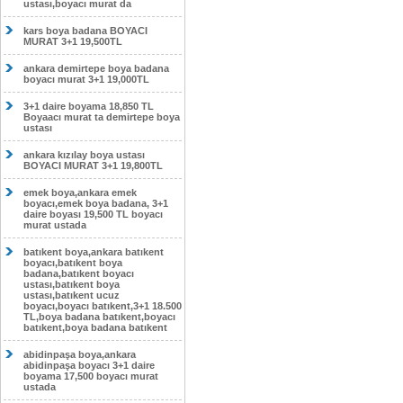
ustası,boyacı murat da
kars boya badana BOYACI
MURAT 3+1 19,500TL
ankara demirtepe boya badana
boyacı murat 3+1 19,000TL
3+1 daire boyama 18,850 TL
Boyaacı murat ta demirtepe boya
ustası
ankara kızılay boya ustası
BOYACI MURAT 3+1 19,800TL
emek boya,ankara emek
boyacı,emek boya badana, 3+1
daire boyası 19,500 TL boyacı
murat ustada
batıkent boya,ankara batıkent
boyacı,batıkent boya
badana,batıkent boyacı
ustası,batıkent boya
ustası,batıkent ucuz
boyacı,boyacı batıkent,3+1 18.500
TL,boya badana batıkent,boyacı
batıkent,boya badana batıkent
abidinpaşa boya,ankara
abidinpaşa boyacı 3+1 daire
boyama 17,500 boyacı murat
ustada