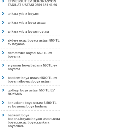
ETİMESĞUT EV DEKORASYON
TADİLAT USTASI 0554 184 41 66
ankara yıldız boyacı
ankara yıldız boya ustası
ankara yıldız boyacı ustası
akdere ucuz boyacı ustası 550 TL
ev boyama
demetevler boyacı 550 TL ev
boyama
eryaman boya badana 550TL ev
boyama
batıkent boya ustası 6500 TL ev
boyama/boyacı/boya ustası
gölbaşı boya ustası 550 TL EV
BOYAMA
konutkent boya ustası 6,500 TL
ev boyama /boya badana
batıkent boya
badana.boyacı.boyacı ustası.usta
boyacı.ucuz boyacı.ankara
boyacıları.