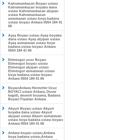
Kahramankazan Boyacı ustası
Kahramankazan boyaba dana
ustası Kahramankazan alçıpan
ustası Kahramankazan
asmatavan ustası boya badana
ustası boyacı Ankara 0554 184 41
66
Ayaş Boyacı ustası Ayaş boyaba
dana ustası Ayaş alçıpan ustası
Ayaş asmatavan ustası boya
badana ustası boyacı Ankara
0554 184 41 66
Etimesgut ucuz Boyacı
Etimesgut boyacı ustası
Etimesgut alçıpan ustası
Etimesgut asmatavan ustası
boya badana ustası boyacı
Ankara 0554 184 41 66
BoyacıAnkara Hizmetler Ucuz
BOYACI ustasi Ankara, Duvar
kagidi, desenli boyama, Badana
Boyaci Fiyatları Ankara
Akyurt Boyacı ustası Akyurt
boyaba dana ustası Akyurt
alçıpan ustası Akyurt asmatavan
ustası boya badana ustası boyacı
Ankara 0554 184 41 66
Ankara boyacı ustası,Ankara
boya badana ustası,Ankara