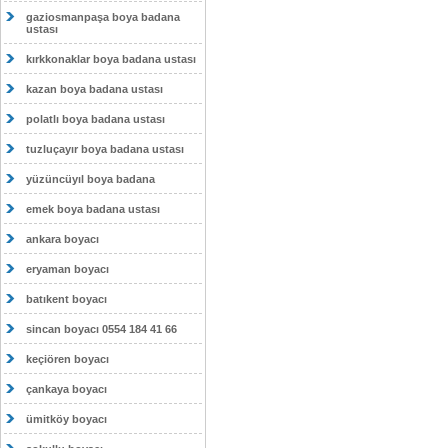
gaziosmanpaşa boya badana
ustası
kırkkonaklar boya badana ustası
kazan boya badana ustası
polatlı boya badana ustası
tuzluçayır boya badana ustası
yüzüncüyıl boya badana
emek boya badana ustası
ankara boyacı
eryaman boyacı
batıkent boyacı
sincan boyacı 0554 184 41 66
keçiören boyacı
çankaya boyacı
ümitköy boyacı