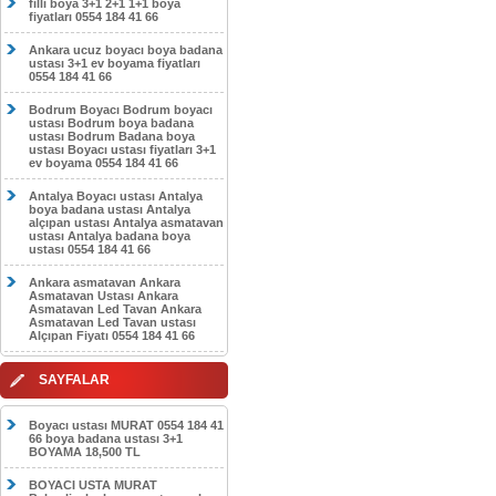
filli boya 3+1 2+1 1+1 boya
fiyatları 0554 184 41 66
Ankara ucuz boyacı boya badana
ustası 3+1 ev boyama fiyatları
0554 184 41 66
Bodrum Boyacı Bodrum boyacı
ustası Bodrum boya badana
ustası Bodrum Badana boya
ustası Boyacı ustası fiyatları 3+1
ev boyama 0554 184 41 66
Antalya Boyacı ustası Antalya
boya badana ustası Antalya
alçıpan ustası Antalya asmatavan
ustası Antalya badana boya
ustası 0554 184 41 66
Ankara asmatavan Ankara
Asmatavan Ustası Ankara
Asmatavan Led Tavan Ankara
Asmatavan Led Tavan ustası
Alçıpan Fiyatı 0554 184 41 66
SAYFALAR
Boyacı ustası MURAT 0554 184 41
66 boya badana ustası 3+1
BOYAMA 18,500 TL
BOYACI USTA MURAT