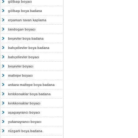
gölbaşı boyacı
gölbaşı boya badana
eryaman tavan kaplama
tandogan boyacı
beşevler boya badana
bahçelievler boya badana
bahçelievler boyacı
beşevler boyacı
maltepe boyacı
ankara maltepe boya badana
kırıkkonaklar boya badana
kırıkkonaklar boyacı
aşagıayrancı boyacı
yukarıayrancı boyacı
rüzgarlı boya badana