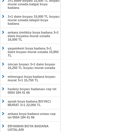
3+1 daire boyası 15,500 TL boyacı
murat ustada balgat boya
badana
3+1 daire boyası 15,000 TL boyacı
murat ustada lalegül boya
badana
ankara ümitköy boya badana 3+1
daire boyama murat ustada
16,000 TL
yaşamkent boya badana 3+1
daire boyası murat ustada 15,850
TL
sincan boyacı 3+1 daire boyası
16,250 TL boyacı murat ustada
etimesgut boya badana boyacı
murat 3+1 15,750 TL
hasköy boyacı badanacı cep tel
0554 184 41 66
ayvalı boya badana BOYACI
MURAT 3+1 22,000 TL
ankara boya badana ustası cep
tel 0554 184 41 66
ERYAMAN BOYA BADANA
USTALARI