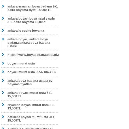
ankara eryaman boya badana 2+1
daire boyama fiyatı 18,000 TL
ankara boyacı boya nasıl yapılır
3+1 daire boyama 15,000tl
ankara iç cephe boyama
ankara boyacı,ankara boya
badana,ankara boya badana
ustası
https://www.boyabadanaustalari.com/
boyacı murat usta
boyacı murat usta 0554 184 41 66
ankara boya badana ustası ev
boyama fiyatları
ankara boyacı murat usta 3+1
15,000 TL
eryaman boyacı murat usta 2+1
13,000TL
batıkent boyacı murat usta 3+1
15,000TL