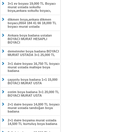
3+1 ev boyası 19,000 TL Boyacı
murat ustada sokullu
boya,ankara sokullu boyacı,
dikmen boya,ankara dikmen
boyacı,0554 184 41 66 18,000 TL
boyacı murat ustada
Ankara boya badana ustaları
BOYACI MURAT HESAPLI
BOYACI
demetevler boya badana BOYACI
MURAT USTADA 3+1 25,000 TL
3+1 daire boyası 16,750 TL boyacı
murat ustada maltepe boya
badana
çayyolu boya badana 1+1 15,000
BOYACI MURAT USTA
ostim boya badana 3+1 20,000 TL
BOYACI MURAT USTA
2+1 daire boyası 14,000 TL boyacı
murat ustada tandoğan boya
badana
2+1 daire boyama murat ustada
14,500 TL kurtuluş boya badana