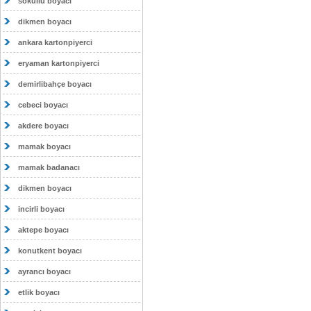
sokullu boyacı
dikmen boyacı
ankara kartonpiyerci
eryaman kartonpiyerci
demirlibahçe boyacı
cebeci boyacı
akdere boyacı
mamak boyacı
mamak badanacı
dikmen boyacı
incirli boyacı
aktepe boyacı
konutkent boyacı
ayrancı boyacı
etlik boyacı