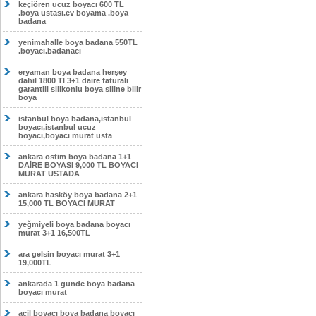
keçiören ucuz boyacı 600 TL
.boya ustası.ev boyama .boya
badana
yenimahalle boya badana 550TL
.boyacı.badanacı
eryaman boya badana herşey
dahil 1800 Tl 3+1 daire faturalı
garantili silikonlu boya siline bilir
boya
istanbul boya badana,istanbul
boyacı,istanbul ucuz
boyacı,boyacı murat usta
ankara ostim boya badana 1+1
DAİRE BOYASI 9,000 TL BOYACI
MURAT USTADA
ankara hasköy boya badana 2+1
15,000 TL BOYACI MURAT
yeğmiyeli boya badana boyacı
murat 3+1 16,500TL
ara gelsin boyacı murat 3+1
19,000TL
ankarada 1 günde boya badana
boyacı murat
acil boyacı boya badana boyacı