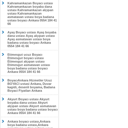
Kahramankazan Boyacı ustası
Kahramankazan boyaba dana
ustası Kahramankazan alçıpan
ustası Kahramankazan
asmatavan ustası boya badana
ustası boyacı Ankara 0554 184 41
66
Ayaş Boyacı ustası Ayaş boyaba
dana ustası Ayaş alçıpan ustası
Ayaş asmatavan ustası boya
badana ustası boyacı Ankara
0554 184 41 66
Etimesgut ucuz Boyacı
Etimesgut boyacı ustası
Etimesgut alçıpan ustası
Etimesgut asmatavan ustası
boya badana ustası boyacı
Ankara 0554 184 41 66
BoyacıAnkara Hizmetler Ucuz
BOYACI ustasi Ankara, Duvar
kagidi, desenli boyama, Badana
Boyaci Fiyatları Ankara
Akyurt Boyacı ustası Akyurt
boyaba dana ustası Akyurt
alçıpan ustası Akyurt asmatavan
ustası boya badana ustası boyacı
Ankara 0554 184 41 66
Ankara boyacı ustası,Ankara
boya badana ustası,Ankara