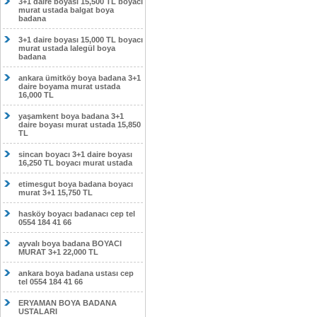
3+1 daire boyası 15,500 TL boyacı
murat ustada balgat boya
badana
3+1 daire boyası 15,000 TL boyacı
murat ustada lalegül boya
badana
ankara ümitköy boya badana 3+1
daire boyama murat ustada
16,000 TL
yaşamkent boya badana 3+1
daire boyası murat ustada 15,850
TL
sincan boyacı 3+1 daire boyası
16,250 TL boyacı murat ustada
etimesgut boya badana boyacı
murat 3+1 15,750 TL
hasköy boyacı badanacı cep tel
0554 184 41 66
ayvalı boya badana BOYACI
MURAT 3+1 22,000 TL
ankara boya badana ustası cep
tel 0554 184 41 66
ERYAMAN BOYA BADANA
USTALARI