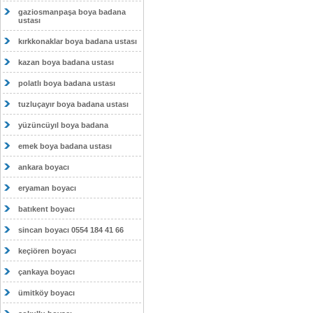
gaziosmanpaşa boya badana
ustası
kırkkonaklar boya badana ustası
kazan boya badana ustası
polatlı boya badana ustası
tuzluçayır boya badana ustası
yüzüncüyıl boya badana
emek boya badana ustası
ankara boyacı
eryaman boyacı
batıkent boyacı
sincan boyacı 0554 184 41 66
keçiören boyacı
çankaya boyacı
ümitköy boyacı