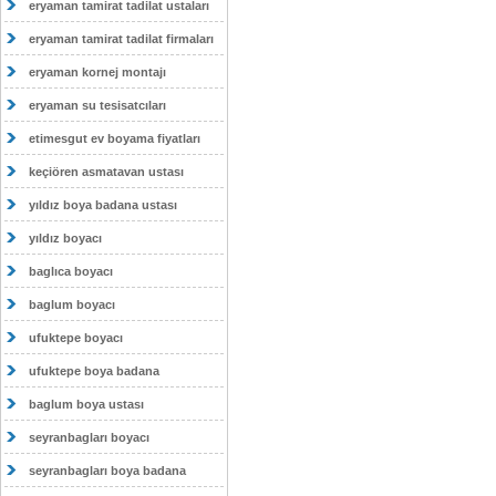
eryaman tamirat tadilat ustaları
eryaman tamirat tadilat firmaları
eryaman kornej montajı
eryaman su tesisatcıları
etimesgut ev boyama fiyatları
keçiören asmatavan ustası
yıldız boya badana ustası
yıldız boyacı
baglıca boyacı
baglum boyacı
ufuktepe boyacı
ufuktepe boya badana
baglum boya ustası
seyranbagları boyacı
seyranbagları boya badana