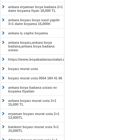
ankara eryaman boya badana 2+1
daire boyama fiyatı 18,000 TL
ankara boyacı boya nasıl yapılır
3+1 daire boyama 15,000tl
ankara iç cephe boyama
ankara boyacı,ankara boya
badana,ankara boya badana
ustası
https://www.boyabadanaustalari.com/
boyacı murat usta
boyacı murat usta 0554 184 41 66
ankara boya badana ustası ev
boyama fiyatları
ankara boyacı murat usta 3+1
15,000 TL
eryaman boyacı murat usta 2+1
13,000TL
batıkent boyacı murat usta 3+1
15,000TL