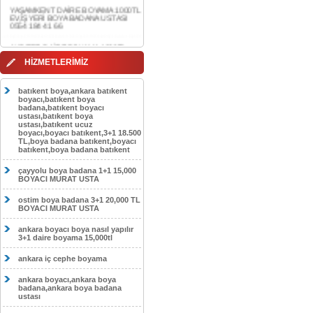
0554 184 41 66
AKDERE DAİRE BOYAMA 1000TL
EV,İŞYERİ BOYA BADANA USTASI
0554 184 41 66
CEBECİ DAİRE BOYAMA 1000TL
HİZMETLERİMİZ
EV,İŞYERİ BOYA BADANA USTASI
0554 184 41 66
batıkent boya,ankara batıkent
HASKÖY DAİRE BOYAMA 1000TL
boyacı,batıkent boya
EV,İŞYERİ BOYA BADANA USTASI
badana,batıkent boyacı
0554 184 41 66
ustası,batıkent boya
ustası,batıkent ucuz
boyacı,boyacı batıkent,3+1 18.500
GÖLBAŞI DAİRE BOYAMA 1000TL
TL,boya badana batıkent,boyacı
EV,İŞYERİ BOYA BADANA USTASI
batıkent,boya badana batıkent
0554 184 41 66
çayyolu boya badana 1+1 15,000
SOKULLU DAİRE BOYAMA 1000TL
BOYACI MURAT USTA
EV,İŞYERİ BOYA BADANA USTASI
0554 184 41 66
ostim boya badana 3+1 20,000 TL
BOYACI MURAT USTA
ankara boyacı boya nasıl yapılır
3+1 daire boyama 15,000tl
ankara iç cephe boyama
ankara boyacı,ankara boya
badana,ankara boya badana
ustası