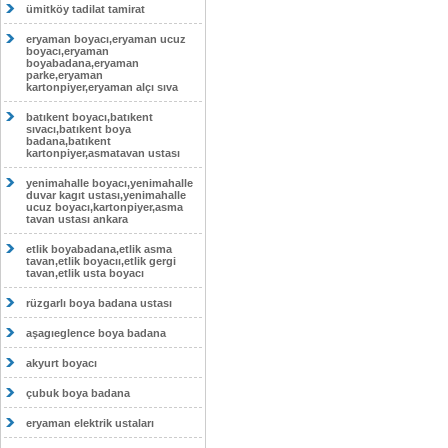
ümitköy tadilat tamirat
eryaman boyacı,eryaman ucuz
boyacı,eryaman
boyabadana,eryaman
parke,eryaman
kartonpiyer,eryaman alçı sıva
batıkent boyacı,batıkent
sıvacı,batıkent boya
badana,batıkent
kartonpiyer,asmatavan ustası
yenimahalle boyacı,yenimahalle
duvar kagıt ustası,yenimahalle
ucuz boyacı,kartonpiyer,asma
tavan ustası ankara
etlik boyabadana,etlik asma
tavan,etlik boyacıı,etlik gergi
tavan,etlik usta boyacı
rüzgarlı boya badana ustası
aşagıeglence boya badana
akyurt boyacı
çubuk boya badana
eryaman elektrik ustaları