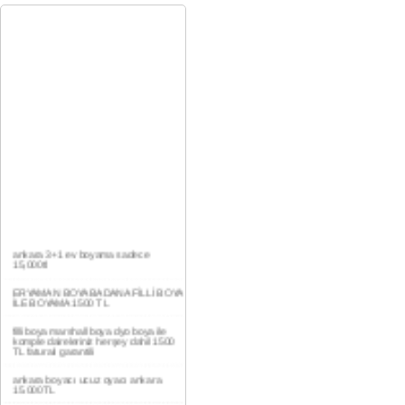
ankara 3+1 ev boyama sadece
15,000tl
ERYAMAN BOYA BADANA FİLLİ BOYA
İLE BOYAMA 1500 TL
filli boya marshall boya dyo boya ile
komple daireleriniz herşey dahil 1500
TL faturalı garantili
ankara boyacı ucuz oyacı ankara
15.000TL
YAŞAMKENT DAİRE BOYAMA 1000TL
EV,İŞYERİ BOYA BADANA USTASI