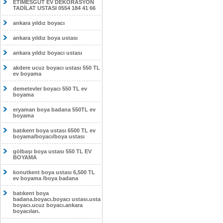
ETİMESĞUT EV DEKORASYON
TADİLAT USTASI 0554 184 41 66
ankara yıldız boyacı
ankara yıldız boya ustası
ankara yıldız boyacı ustası
akdere ucuz boyacı ustası 550 TL
ev boyama
demetevler boyacı 550 TL ev
boyama
eryaman boya badana 550TL ev
boyama
batıkent boya ustası 6500 TL ev
boyama/boyacı/boya ustası
gölbaşı boya ustası 550 TL EV
BOYAMA
konutkent boya ustası 6,500 TL
ev boyama /boya badana
batıkent boya
badana.boyacı.boyacı ustası.usta
boyacı.ucuz boyacı.ankara
boyacıları.