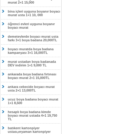
murat 2+1 15,000
bina içleri uyguna boyanır boyacı
murat usta 1+1 10, 000
öğrenci evleri uyguna boyanır
boyacı murat
demetevlerde boyacı murat usta
farkı 3+1 boya badana 20,000TL
boyacı muratda boya badana
kampanyası 3+1 16,000TL
murat ustadan boya badanada
DEV indirim 1+1 9,000 TL
ankarada boya badana fırtınası
boyacı murat 2+1 15,000TL
ankara cebecide boyacı murat
usta 2+1 13,000TL
ucuz boya badana boyacı murat
1+1 8,500
hesaplı boya badana kimde
boyacı murat ustada 4+1 19,750
TL
batıkent kartonpiyer
ustası,eryaman kartonpiyer