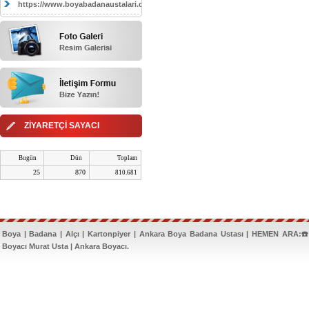
https://www.boyabadanaustalari.com/
ZİYARETÇİ SAYACI
Bugün
Dün
Toplam
25
870
810.681
Boya | Badana | Alçı | Kartonpiyer | Ankara Boya Badana Ustası | HEMEN ARA:☎️
Boyacı Murat Usta | Ankara Boyacı.