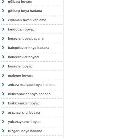
gölbaşı boyacı
gölbaşı boya badana
eryaman tavan kaplama
tandogan boyacı
beşevler boya badana
bahçelievler boya badana
bahçelievler boyacı
beşevler boyacı
maltepe boyacı
ankara maltepe boya badana
kırıkkonaklar boya badana
kırıkkonaklar boyacı
aşagıayrancı boyacı
yukarıayrancı boyacı
rüzgarlı boya badana