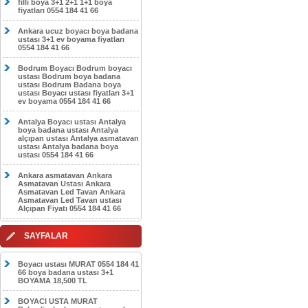
filli boya 3+1 2+1 1+1 boya
fiyatları 0554 184 41 66
Ankara ucuz boyacı boya badana
ustası 3+1 ev boyama fiyatları
0554 184 41 66
Bodrum Boyacı Bodrum boyacı
ustası Bodrum boya badana
ustası Bodrum Badana boya
ustası Boyacı ustası fiyatları 3+1
ev boyama 0554 184 41 66
Antalya Boyacı ustası Antalya
boya badana ustası Antalya
alçıpan ustası Antalya asmatavan
ustası Antalya badana boya
ustası 0554 184 41 66
Ankara asmatavan Ankara
Asmatavan Ustası Ankara
Asmatavan Led Tavan Ankara
Asmatavan Led Tavan ustası
Alçıpan Fiyatı 0554 184 41 66
SAYFALAR
Boyacı ustası MURAT 0554 184 41
66 boya badana ustası 3+1
BOYAMA 18,500 TL
BOYACI USTA MURAT