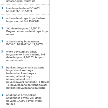
ustası,boyacı murat da
kars boya badana BOYACI
MURAT 3+1 19,500TL
ankara demirtepe boya badana
boyacı murat 3+1 19,000TL
3+1 daire boyama 18,850 TL
Boyaacı murat ta demirtepe boya
ustası
ankara kızılay boya ustası
BOYACI MURAT 3+1 19,800TL
emek boya,ankara emek
boyacı,emek boya badana, 3+1
daire boyası 19,500 TL boyacı
murat ustada
batıkent boya,ankara batıkent
boyacı,batıkent boya
badana,batıkent boyacı
ustası,batıkent boya
ustası,batıkent ucuz
boyacı,boyacı batıkent,3+1 18.500
TL,boya badana batıkent,boyacı
batıkent,boya badana batıkent
abidinpaşa boya,ankara
abidinpaşa boyacı 3+1 daire
boyama 17,500 boyacı murat
ustada