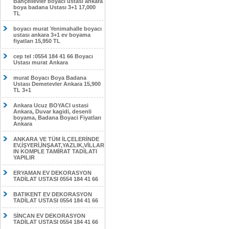
Bahçelievler boyacı ustası ankara
boya badana Ustası 3+1 17,000
TL
boyacı murat Yenimahalle boyacı
ustası ankara 3+1 ev boyama
fiyatları 15,950 TL
cep tel :0554 184 41 66 Boyacı
Ustası murat Ankara
murat Boyacı Boya Badana
Ustası Demetevler Ankara 15,900
TL 3+1
Ankara Ucuz BOYACI ustasi
Ankara, Duvar kagidi, desenli
boyama, Badana Boyaci Fiyatları
Ankara
ANKARA VE TÜM İLÇELERİNDE
EV,İŞYERİ,İNŞAAT,YAZLIK,VİLLAR
IN KOMPLE TAMİRAT TADİLATI
YAPILIR
ERYAMAN EV DEKORASYON
TADİLAT USTASI 0554 184 41 66
BATIKENT EV DEKORASYON
TADİLAT USTASI 0554 184 41 66
SİNCAN EV DEKORASYON
TADİLAT USTASI 0554 184 41 66