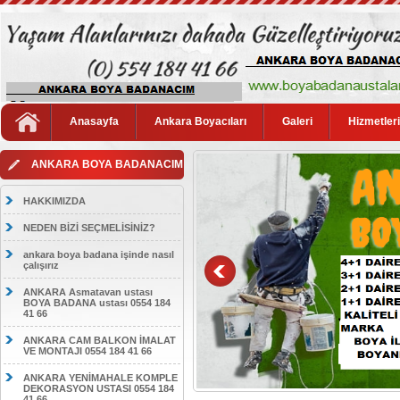
Anasayfa
Ankara Boyacıları
Galeri
Hizmetler
ANKARA BOYA BADANACIM
HAKKIMIZDA
NEDEN BİZİ SEÇMELİSİNİZ?
ankara boya badana işinde nasıl
çalışırız
ANKARA Asmatavan ustası
BOYA BADANA ustası 0554 184
41 66
ANKARA CAM BALKON İMALAT
VE MONTAJI 0554 184 41 66
ANKARA YENİMAHALE KOMPLE
DEKORASYON USTASI 0554 184
41 66