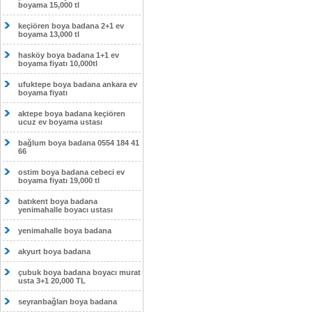
boyama 15,000 tl
keçiören boya badana 2+1 ev
boyama 13,000 tl
hasköy boya badana 1+1 ev
boyama fiyatı 10,000tl
ufuktepe boya badana ankara ev
boyama fiyatı
aktepe boya badana keçiören
ucuz ev boyama ustası
bağlum boya badana 0554 184 41
66
ostim boya badana cebeci ev
boyama fiyatı 19,000 tl
batıkent boya badana
yenimahalle boyacı ustası
yenimahalle boya badana
akyurt boya badana
çubuk boya badana boyacı murat
usta 3+1 20,000 TL
seyranbağları boya badana