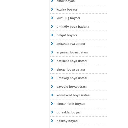
emek boyacı
kızılay boyacı
kurtuluş boyacı
ümitköy boya badana
balgat boyacı
ankara boya ustası
eryaman boya ustası
batıkent boya ustası
sincan boya ustası
ümitköy boya ustası
çayyolu boya ustası
konutkent boya ustası
sincan fatih boyacı
pursaklar boyacı
hasköy boyacı