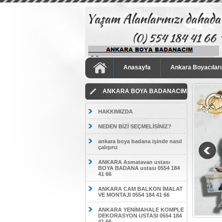
Anasayfa
Ankara Boyacıları
ANKARA BOYA BADANACIM
HAKKIMIZDA
NEDEN BİZİ SEÇMELİSİNİZ?
ankara boya badana işinde nasıl
çalışırız
ANKARA Asmatavan ustası
BOYA BADANA ustası 0554 184
41 66
ANKARA CAM BALKON İMALAT
VE MONTAJI 0554 184 41 66
ANKARA YENİMAHALE KOMPLE
DEKORASYON USTASI 0554 184
41 66