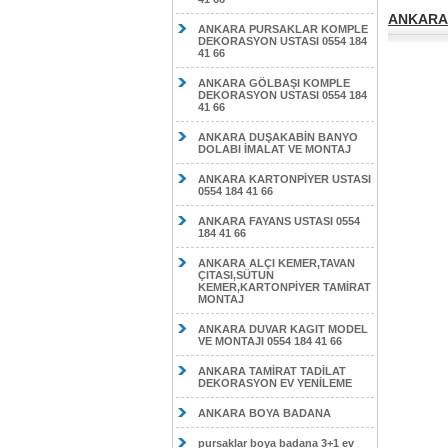
ANKARA 
ANKARA PURSAKLAR KOMPLE
DEKORASYON USTASI 0554 184
41 66
ANKARA GÖLBAŞI KOMPLE
DEKORASYON USTASI 0554 184
41 66
ANKARA DUŞAKABİN BANYO
DOLABI İMALAT VE MONTAJ
ANKARA KARTONPİYER USTASI
0554 184 41 66
ANKARA FAYANS USTASI 0554
184 41 66
ANKARA ALÇI KEMER,TAVAN
ÇITASI,SÜTUN
KEMER,KARTONPİYER TAMİRAT
MONTAJ
ANKARA DUVAR KAGIT MODEL
VE MONTAJI 0554 184 41 66
ANKARA TAMİRAT TADİLAT
DEKORASYON EV YENİLEME
ANKARA BOYA BADANA
pursaklar boya badana 3+1 ev