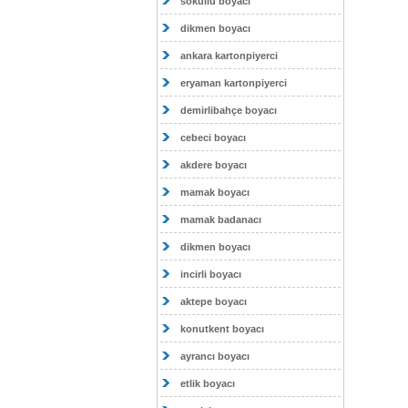
sokullu boyacı
dikmen boyacı
ankara kartonpiyerci
eryaman kartonpiyerci
demirlibahçe boyacı
cebeci boyacı
akdere boyacı
mamak boyacı
mamak badanacı
dikmen boyacı
incirli boyacı
aktepe boyacı
konutkent boyacı
ayrancı boyacı
etlik boyacı