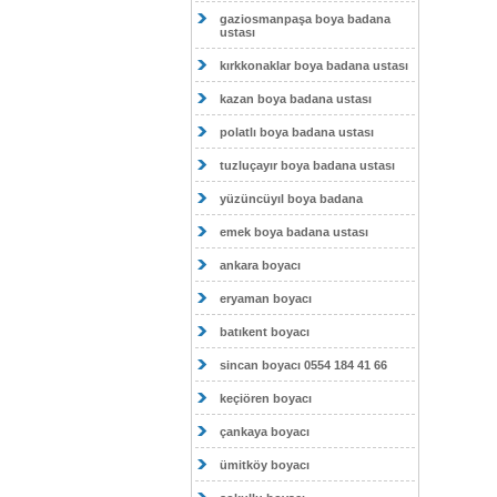
gaziosmanpaşa boya badana
ustası
kırkkonaklar boya badana ustası
kazan boya badana ustası
polatlı boya badana ustası
tuzluçayır boya badana ustası
yüzüncüyıl boya badana
emek boya badana ustası
ankara boyacı
eryaman boyacı
batıkent boyacı
sincan boyacı 0554 184 41 66
keçiören boyacı
çankaya boyacı
ümitköy boyacı