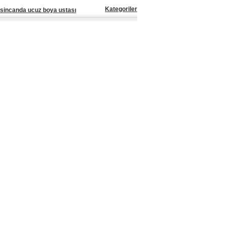
Kategoriler
sincanda ucuz boya ustası