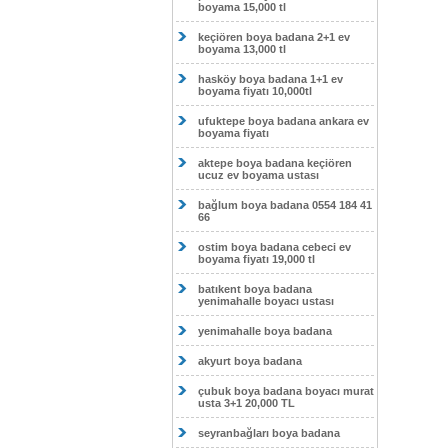
boyama 15,000 tl
keçiören boya badana 2+1 ev
boyama 13,000 tl
hasköy boya badana 1+1 ev
boyama fiyatı 10,000tl
ufuktepe boya badana ankara ev
boyama fiyatı
aktepe boya badana keçiören
ucuz ev boyama ustası
bağlum boya badana 0554 184 41
66
ostim boya badana cebeci ev
boyama fiyatı 19,000 tl
batıkent boya badana
yenimahalle boyacı ustası
yenimahalle boya badana
akyurt boya badana
çubuk boya badana boyacı murat
usta 3+1 20,000 TL
seyranbağları boya badana