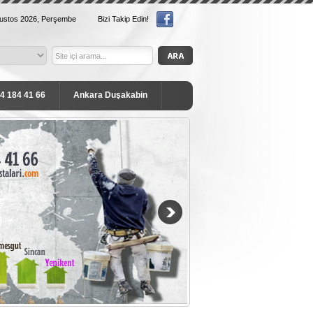
ğustos 2026, Perşembe
Bizi Takip Edin!
54 184 41 66
Ankara Duşakabin