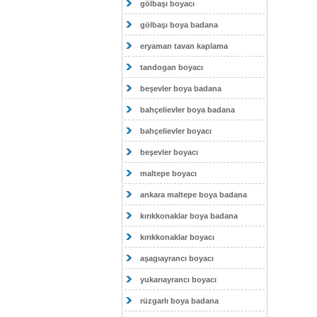
gölbaşı boyacı
gölbaşı boya badana
eryaman tavan kaplama
tandogan boyacı
beşevler boya badana
bahçelievler boya badana
bahçelievler boyacı
beşevler boyacı
maltepe boyacı
ankara maltepe boya badana
kırıkkonaklar boya badana
kırıkkonaklar boyacı
aşagıayrancı boyacı
yukarıayrancı boyacı
rüzgarlı boya badana