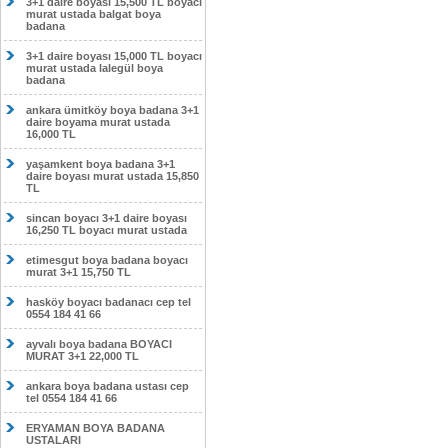
3+1 daire boyası 15,500 TL boyacı
murat ustada balgat boya
badana
3+1 daire boyası 15,000 TL boyacı
murat ustada lalegül boya
badana
ankara ümitköy boya badana 3+1
daire boyama murat ustada
16,000 TL
yaşamkent boya badana 3+1
daire boyası murat ustada 15,850
TL
sincan boyacı 3+1 daire boyası
16,250 TL boyacı murat ustada
etimesgut boya badana boyacı
murat 3+1 15,750 TL
hasköy boyacı badanacı cep tel
0554 184 41 66
ayvalı boya badana BOYACI
MURAT 3+1 22,000 TL
ankara boya badana ustası cep
tel 0554 184 41 66
ERYAMAN BOYA BADANA
USTALARI