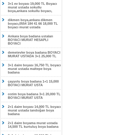
3+1 ev boyası 19,000 TL Boyacı
murat ustada sokullu
boya,ankara sokullu boyacı,
dikmen boya,ankara dikmen
boyacı,0554 184 41 66 18,000 TL
boyacı murat ustada
Ankara boya badana ustaları
BOYACI MURAT HESAPLI
BOYACI
demetevler boya badana BOYACI
MURAT USTADA 3+1 25,000 TL
3+1 daire boyası 16,750 TL boyacı
murat ustada maltepe boya
badana
çayyolu boya badana 1+1 15,000
BOYACI MURAT USTA
ostim boya badana 3+1 20,000 TL
BOYACI MURAT USTA
2+1 daire boyası 14,000 TL boyacı
murat ustada tandoğan boya
badana
2+1 daire boyama murat ustada
14,500 TL kurtuluş boya badana