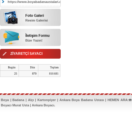
https://www.boyabadanaustalari.com/
ZİYARETÇİ SAYACI
Bugün
Dün
Toplam
25
870
810.681
Boya | Badana | Alçı | Kartonpiyer | Ankara Boya Badana Ustası | HEMEN ARA:☎️
Boyacı Murat Usta | Ankara Boyacı.