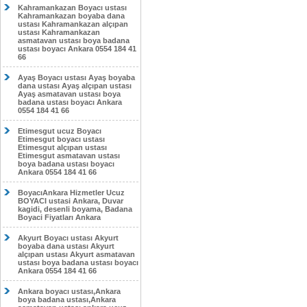
Kahramankazan Boyacı ustası
Kahramankazan boyaba dana
ustası Kahramankazan alçıpan
ustası Kahramankazan
asmatavan ustası boya badana
ustası boyacı Ankara 0554 184 41
66
Ayaş Boyacı ustası Ayaş boyaba
dana ustası Ayaş alçıpan ustası
Ayaş asmatavan ustası boya
badana ustası boyacı Ankara
0554 184 41 66
Etimesgut ucuz Boyacı
Etimesgut boyacı ustası
Etimesgut alçıpan ustası
Etimesgut asmatavan ustası
boya badana ustası boyacı
Ankara 0554 184 41 66
BoyacıAnkara Hizmetler Ucuz
BOYACI ustasi Ankara, Duvar
kagidi, desenli boyama, Badana
Boyaci Fiyatları Ankara
Akyurt Boyacı ustası Akyurt
boyaba dana ustası Akyurt
alçıpan ustası Akyurt asmatavan
ustası boya badana ustası boyacı
Ankara 0554 184 41 66
Ankara boyacı ustası,Ankara
boya badana ustası,Ankara