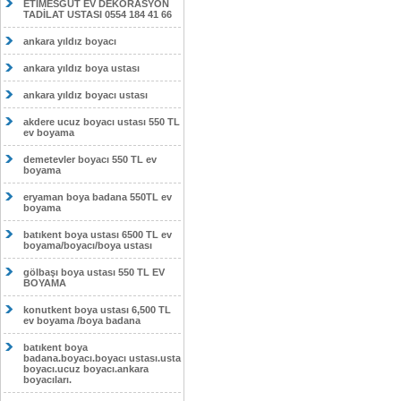
ETİMESĞUT EV DEKORASYON
TADİLAT USTASI 0554 184 41 66
ankara yıldız boyacı
ankara yıldız boya ustası
ankara yıldız boyacı ustası
akdere ucuz boyacı ustası 550 TL
ev boyama
demetevler boyacı 550 TL ev
boyama
eryaman boya badana 550TL ev
boyama
batıkent boya ustası 6500 TL ev
boyama/boyacı/boya ustası
gölbaşı boya ustası 550 TL EV
BOYAMA
konutkent boya ustası 6,500 TL
ev boyama /boya badana
batıkent boya
badana.boyacı.boyacı ustası.usta
boyacı.ucuz boyacı.ankara
boyacıları.