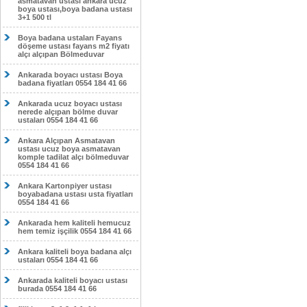
asmatavan ustası ankara ucuz
boya ustası,boya badana ustası
3+1 500 tl
Boya badana ustaları Fayans
döşeme ustası fayans m2 fiyatı
alçı alçıpan Bölmeduvar
Ankarada boyacı ustası Boya
badana fiyatları 0554 184 41 66
Ankarada ucuz boyacı ustası
nerede alçıpan bölme duvar
ustaları 0554 184 41 66
Ankara Alçıpan Asmatavan
ustası ucuz boya asmatavan
komple tadilat alçı bölmeduvar
0554 184 41 66
Ankara Kartonpiyer ustası
boyabadana ustası usta fiyatları
0554 184 41 66
Ankarada hem kaliteli hemucuz
hem temiz işçilik 0554 184 41 66
Ankara kaliteli boya badana alçı
ustaları 0554 184 41 66
Ankarada kaliteli boyacı ustası
burada 0554 184 41 66