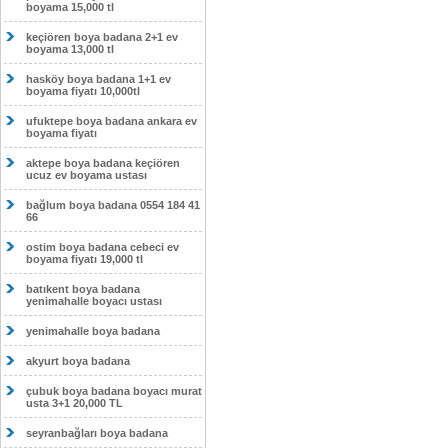
boyama 15,000 tl
keçiören boya badana 2+1 ev
boyama 13,000 tl
hasköy boya badana 1+1 ev
boyama fiyatı 10,000tl
ufuktepe boya badana ankara ev
boyama fiyatı
aktepe boya badana keçiören
ucuz ev boyama ustası
bağlum boya badana 0554 184 41
66
ostim boya badana cebeci ev
boyama fiyatı 19,000 tl
batıkent boya badana
yenimahalle boyacı ustası
yenimahalle boya badana
akyurt boya badana
çubuk boya badana boyacı murat
usta 3+1 20,000 TL
seyranbağları boya badana