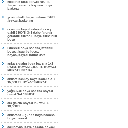
keçiören ucuz boyacı 600 TL
.boya ustası.ev boyama .boya
badana
yenimahalle boya badana 550TL
.boyacı.badanacı
eryaman boya badana herşey
dahil 1800 Tl 3+1 daire faturalı
garantili silikonlu boya siline bilir
boya
istanbul boya badana,istanbul
boyacı,istanbul ucuz
boyacı,boyacı murat usta
ankara ostim boya badana 1+1
DAİRE BOYASI 9,000 TL BOYACI
MURAT USTADA
ankara hasköy boya badana 2+1
15,000 TL BOYACI MURAT
yeğmiyeli boya badana boyacı
murat 3+1 16,500TL
ara gelsin boyacı murat 3+1
19,000TL
ankarada 1 günde boya badana
boyacı murat
acil boyacı boya badana boyacı