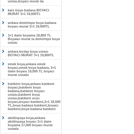
ustası,boyacı murat da
kars boya badana BOYACI
MURAT 3+1 19,500TL
ankara demirtepe boya badana
boyacı murat 3+1 19,000TL
3+1 daire boyama 18,850 TL
Boyaacı murat ta demirtepe boya
ustası
ankara kızılay boya ustası
BOYACI MURAT 3+1 19,800TL
emek boya,ankara emek
boyacı,emek boya badana, 3+1
daire boyası 19,500 TL boyacı
murat ustada
batıkent boya,ankara batıkent
boyacı,batıkent boya
badana,batıkent boyacı
ustası,batıkent boya
ustası,batıkent ucuz
boyacı,boyacı batıkent,3+1 18.500
TL,boya badana batıkent,boyacı
batıkent,boya badana batıkent
abidinpaşa boya,ankara
abidinpaşa boyacı 3+1 daire
boyama 17,500 boyacı murat
ustada