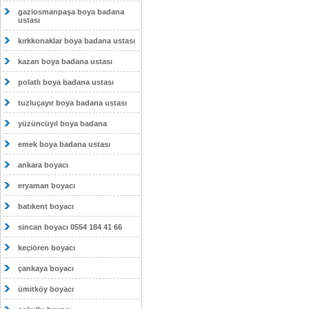
gaziosmanpaşa boya badana
ustası
kırkkonaklar boya badana ustası
kazan boya badana ustası
polatlı boya badana ustası
tuzluçayır boya badana ustası
yüzüncüyıl boya badana
emek boya badana ustası
ankara boyacı
eryaman boyacı
batıkent boyacı
sincan boyacı 0554 184 41 66
keçiören boyacı
çankaya boyacı
ümitköy boyacı