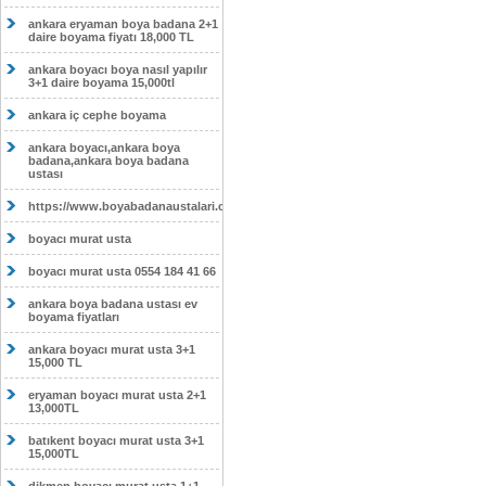
ankara eryaman boya badana 2+1
daire boyama fiyatı 18,000 TL
ankara boyacı boya nasıl yapılır
3+1 daire boyama 15,000tl
ankara iç cephe boyama
ankara boyacı,ankara boya
badana,ankara boya badana
ustası
https://www.boyabadanaustalari.com/
boyacı murat usta
boyacı murat usta 0554 184 41 66
ankara boya badana ustası ev
boyama fiyatları
ankara boyacı murat usta 3+1
15,000 TL
eryaman boyacı murat usta 2+1
13,000TL
batıkent boyacı murat usta 3+1
15,000TL