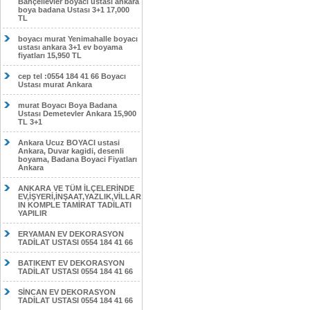
Bahçelievler boyacı ustası ankara
boya badana Ustası 3+1 17,000
TL
boyacı murat Yenimahalle boyacı
ustası ankara 3+1 ev boyama
fiyatları 15,950 TL
cep tel :0554 184 41 66 Boyacı
Ustası murat Ankara
murat Boyacı Boya Badana
Ustası Demetevler Ankara 15,900
TL 3+1
Ankara Ucuz BOYACI ustasi
Ankara, Duvar kagidi, desenli
boyama, Badana Boyaci Fiyatları
Ankara
ANKARA VE TÜM İLÇELERİNDE
EV,İŞYERİ,İNŞAAT,YAZLIK,VİLLAR
IN KOMPLE TAMİRAT TADİLATI
YAPILIR
ERYAMAN EV DEKORASYON
TADİLAT USTASI 0554 184 41 66
BATIKENT EV DEKORASYON
TADİLAT USTASI 0554 184 41 66
SİNCAN EV DEKORASYON
TADİLAT USTASI 0554 184 41 66