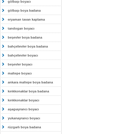
gölbaşı boyacı
gölbaşı boya badana
eryaman tavan kaplama
tandogan boyacı
beşevler boya badana
bahçelievler boya badana
bahçelievler boyacı
beşevler boyacı
maltepe boyacı
ankara maltepe boya badana
kırıkkonaklar boya badana
kırıkkonaklar boyacı
aşagıayrancı boyacı
yukarıayrancı boyacı
rüzgarlı boya badana