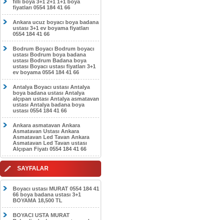
filli boya 3+1 2+1 1+1 boya
fiyatları 0554 184 41 66
Ankara ucuz boyacı boya badana
ustası 3+1 ev boyama fiyatları
0554 184 41 66
Bodrum Boyacı Bodrum boyacı
ustası Bodrum boya badana
ustası Bodrum Badana boya
ustası Boyacı ustası fiyatları 3+1
ev boyama 0554 184 41 66
Antalya Boyacı ustası Antalya
boya badana ustası Antalya
alçıpan ustası Antalya asmatavan
ustası Antalya badana boya
ustası 0554 184 41 66
Ankara asmatavan Ankara
Asmatavan Ustası Ankara
Asmatavan Led Tavan Ankara
Asmatavan Led Tavan ustası
Alçıpan Fiyatı 0554 184 41 66
SAYFALAR
Boyacı ustası MURAT 0554 184 41
66 boya badana ustası 3+1
BOYAMA 18,500 TL
BOYACI USTA MURAT