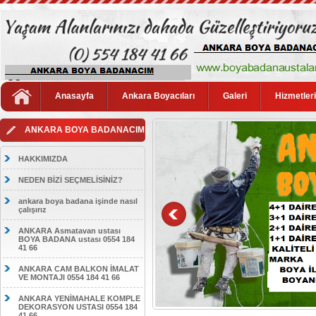
Anasayfa
Ankara Boyacıları
Galeri
Hizmetler
ANKARA BOYA BADANACIM
HAKKIMIZDA
NEDEN BİZİ SEÇMELİSİNİZ?
ankara boya badana işinde nasıl
çalışırız
ANKARA Asmatavan ustası
BOYA BADANA ustası 0554 184
41 66
ANKARA CAM BALKON İMALAT
VE MONTAJI 0554 184 41 66
ANKARA YENİMAHALE KOMPLE
DEKORASYON USTASI 0554 184
41 66