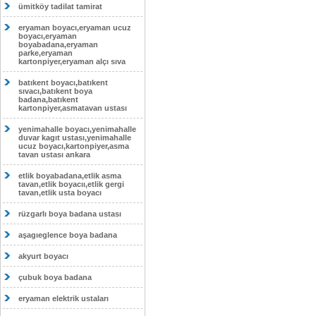
ümitköy tadilat tamirat
eryaman boyacı,eryaman ucuz
boyacı,eryaman
boyabadana,eryaman
parke,eryaman
kartonpiyer,eryaman alçı sıva
batıkent boyacı,batıkent
sıvacı,batıkent boya
badana,batıkent
kartonpiyer,asmatavan ustası
yenimahalle boyacı,yenimahalle
duvar kagıt ustası,yenimahalle
ucuz boyacı,kartonpiyer,asma
tavan ustası ankara
etlik boyabadana,etlik asma
tavan,etlik boyacıı,etlik gergi
tavan,etlik usta boyacı
rüzgarlı boya badana ustası
aşagıeglence boya badana
akyurt boyacı
çubuk boya badana
eryaman elektrik ustaları