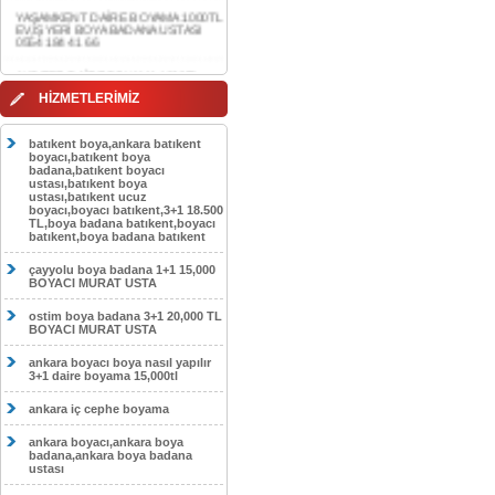
0554 184 41 66
AKDERE DAİRE BOYAMA 1000TL
EV,İŞYERİ BOYA BADANA USTASI
0554 184 41 66
CEBECİ DAİRE BOYAMA 1000TL
HİZMETLERİMİZ
EV,İŞYERİ BOYA BADANA USTASI
0554 184 41 66
batıkent boya,ankara batıkent
HASKÖY DAİRE BOYAMA 1000TL
boyacı,batıkent boya
EV,İŞYERİ BOYA BADANA USTASI
badana,batıkent boyacı
0554 184 41 66
ustası,batıkent boya
ustası,batıkent ucuz
boyacı,boyacı batıkent,3+1 18.500
GÖLBAŞI DAİRE BOYAMA 1000TL
TL,boya badana batıkent,boyacı
EV,İŞYERİ BOYA BADANA USTASI
batıkent,boya badana batıkent
0554 184 41 66
çayyolu boya badana 1+1 15,000
SOKULLU DAİRE BOYAMA 1000TL
BOYACI MURAT USTA
EV,İŞYERİ BOYA BADANA USTASI
0554 184 41 66
ostim boya badana 3+1 20,000 TL
BOYACI MURAT USTA
ankara boyacı boya nasıl yapılır
3+1 daire boyama 15,000tl
ankara iç cephe boyama
ankara boyacı,ankara boya
badana,ankara boya badana
ustası