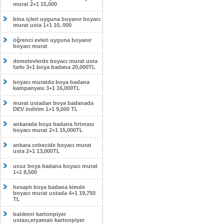
murat 2+1 15,000
bina içleri uyguna boyanır boyacı
murat usta 1+1 10, 000
öğrenci evleri uyguna boyanır
boyacı murat
demetevlerde boyacı murat usta
farkı 3+1 boya badana 20,000TL
boyacı muratda boya badana
kampanyası 3+1 16,000TL
murat ustadan boya badanada
DEV indirim 1+1 9,000 TL
ankarada boya badana fırtınası
boyacı murat 2+1 15,000TL
ankara cebecide boyacı murat
usta 2+1 13,000TL
ucuz boya badana boyacı murat
1+1 8,500
hesaplı boya badana kimde
boyacı murat ustada 4+1 19,750
TL
batıkent kartonpiyer
ustası,eryaman kartonpiyer