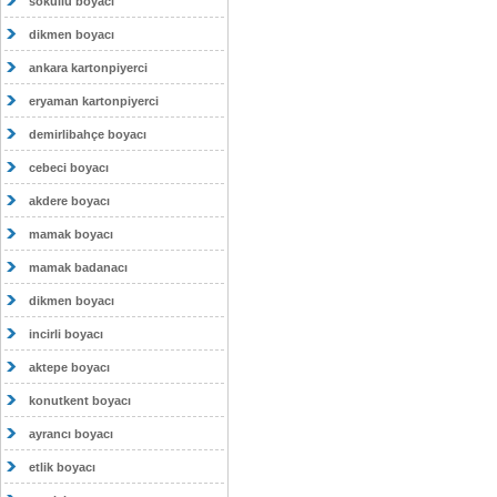
sokullu boyacı
dikmen boyacı
ankara kartonpiyerci
eryaman kartonpiyerci
demirlibahçe boyacı
cebeci boyacı
akdere boyacı
mamak boyacı
mamak badanacı
dikmen boyacı
incirli boyacı
aktepe boyacı
konutkent boyacı
ayrancı boyacı
etlik boyacı