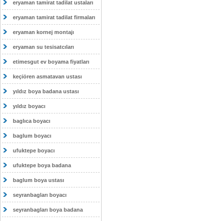
eryaman tamirat tadilat ustaları
eryaman tamirat tadilat firmaları
eryaman kornej montajı
eryaman su tesisatcıları
etimesgut ev boyama fiyatları
keçiören asmatavan ustası
yıldız boya badana ustası
yıldız boyacı
baglıca boyacı
baglum boyacı
ufuktepe boyacı
ufuktepe boya badana
baglum boya ustası
seyranbagları boyacı
seyranbagları boya badana