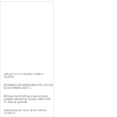
ankara 3+1 ev boyama sadece
15,000tl
ERYAMAN BOYA BADANA FİLLİ BOYA
İLE BOYAMA 1500 TL
filli boya marshall boya dyo boya ile
komple daireleriniz herşey dahil 1500
TL faturalı garantili
ankara boyacı ucuz oyacı ankara
15.000TL
YAŞAMKENT DAİRE BOYAMA 1000TL
EV,İŞYERİ BOYA BADANA USTASI