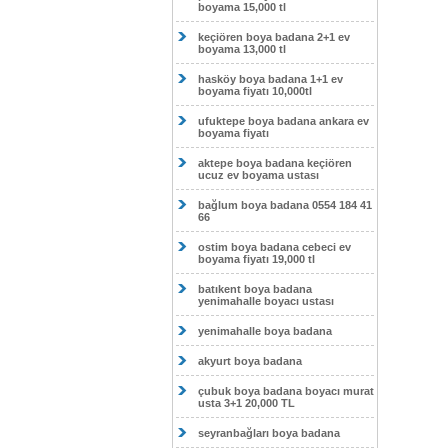
boyama 15,000 tl
keçiören boya badana 2+1 ev
boyama 13,000 tl
hasköy boya badana 1+1 ev
boyama fiyatı 10,000tl
ufuktepe boya badana ankara ev
boyama fiyatı
aktepe boya badana keçiören
ucuz ev boyama ustası
bağlum boya badana 0554 184 41
66
ostim boya badana cebeci ev
boyama fiyatı 19,000 tl
batıkent boya badana
yenimahalle boyacı ustası
yenimahalle boya badana
akyurt boya badana
çubuk boya badana boyacı murat
usta 3+1 20,000 TL
seyranbağları boya badana