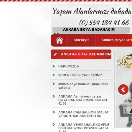
Anasayfa
Ankara Boyacıları
ANKARA BOYA BADANACIM
HAKKIMIZDA
NEDEN BİZİ SEÇMELİSİNİZ?
ankara boya badana işinde nasıl
çalışırız
ANKARA Asmatavan ustası
BOYA BADANA ustası 0554 184
41 66
ANKARA CAM BALKON İMALAT
VE MONTAJI 0554 184 41 66
ANKARA YENİMAHALE KOMPLE
DEKORASYON USTASI 0554 184
41 66