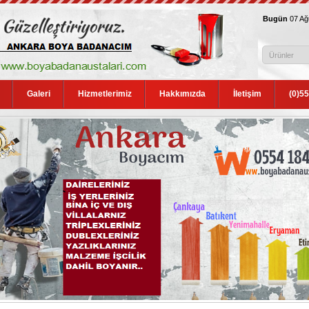
Bugün
07 A
Galeri
Hizmetlerimiz
Hakkımızda
İletişim
(0)5