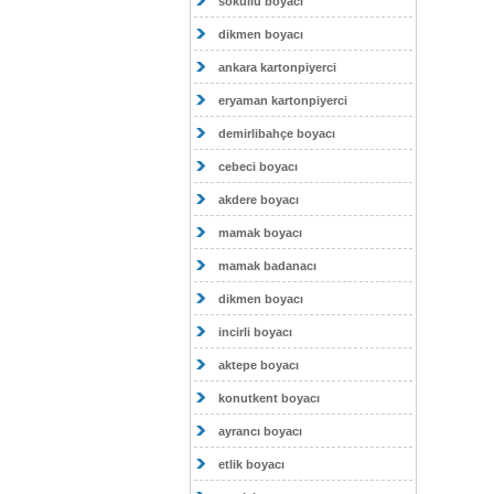
sokullu boyacı
dikmen boyacı
ankara kartonpiyerci
eryaman kartonpiyerci
demirlibahçe boyacı
cebeci boyacı
akdere boyacı
mamak boyacı
mamak badanacı
dikmen boyacı
incirli boyacı
aktepe boyacı
konutkent boyacı
ayrancı boyacı
etlik boyacı