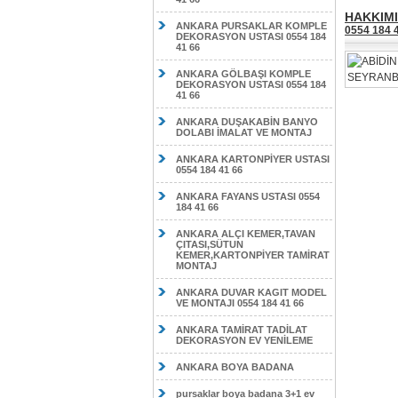
HAKKIM
ANKARA PURSAKLAR KOMPLE
0554 184
DEKORASYON USTASI 0554 184
41 66
ANKARA GÖLBAŞI KOMPLE
DEKORASYON USTASI 0554 184
41 66
ANKARA DUŞAKABİN BANYO
DOLABI İMALAT VE MONTAJ
ANKARA KARTONPİYER USTASI
0554 184 41 66
ANKARA FAYANS USTASI 0554
184 41 66
ANKARA ALÇI KEMER,TAVAN
ÇITASI,SÜTUN
KEMER,KARTONPİYER TAMİRAT
MONTAJ
ANKARA DUVAR KAGIT MODEL
VE MONTAJI 0554 184 41 66
ANKARA TAMİRAT TADİLAT
DEKORASYON EV YENİLEME
ANKARA BOYA BADANA
pursaklar boya badana 3+1 ev