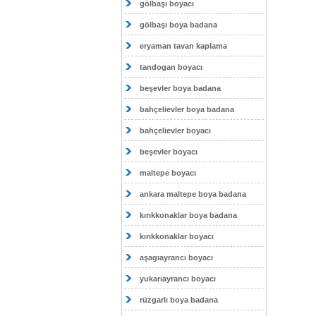
gölbaşı boyacı
gölbaşı boya badana
eryaman tavan kaplama
tandogan boyacı
beşevler boya badana
bahçelievler boya badana
bahçelievler boyacı
beşevler boyacı
maltepe boyacı
ankara maltepe boya badana
kırıkkonaklar boya badana
kırıkkonaklar boyacı
aşagıayrancı boyacı
yukarıayrancı boyacı
rüzgarlı boya badana