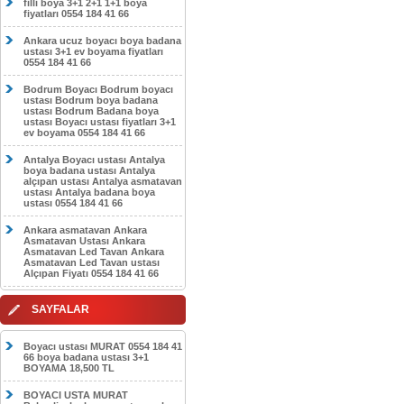
filli boya 3+1 2+1 1+1 boya
fiyatları 0554 184 41 66
Ankara ucuz boyacı boya badana
ustası 3+1 ev boyama fiyatları
0554 184 41 66
Bodrum Boyacı Bodrum boyacı
ustası Bodrum boya badana
ustası Bodrum Badana boya
ustası Boyacı ustası fiyatları 3+1
ev boyama 0554 184 41 66
Antalya Boyacı ustası Antalya
boya badana ustası Antalya
alçıpan ustası Antalya asmatavan
ustası Antalya badana boya
ustası 0554 184 41 66
Ankara asmatavan Ankara
Asmatavan Ustası Ankara
Asmatavan Led Tavan Ankara
Asmatavan Led Tavan ustası
Alçıpan Fiyatı 0554 184 41 66
SAYFALAR
Boyacı ustası MURAT 0554 184 41
66 boya badana ustası 3+1
BOYAMA 18,500 TL
BOYACI USTA MURAT