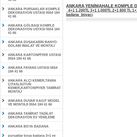
ANKARA YENİMAHALE KOMPLE DE
ANKARA PURSAKLAR KOMPLE
_4+1 1,200TL 3+1 1,000TL 2+1 800 TL 1+1 
DEKORASYON USTASI 0554 184
badana_boyacı
41 66
ANKARA GÖLBAŞI KOMPLE
DEKORASYON USTASI 0554 184
41 66
ANKARA DUŞAKABİN BANYO
DOLABI İMALAT VE MONTAJ
ANKARA KARTONPİYER USTASI
0554 184 41 66
ANKARA FAYANS USTASI 0554
184 41 66
ANKARA ALÇI KEMER,TAVAN
ÇITASI,SÜTUN
KEMER,KARTONPİYER TAMİRAT
MONTAJ
ANKARA DUVAR KAGIT MODEL
VE MONTAJI 0554 184 41 66
ANKARA TAMİRAT TADİLAT
DEKORASYON EV YENİLEME
ANKARA BOYA BADANA
pursaklar boya badana 3+1 ev