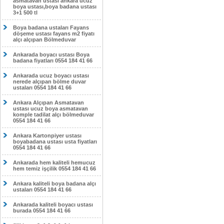
asmatavan ustası ankara ucuz
boya ustası,boya badana ustası
3+1 500 tl
Boya badana ustaları Fayans
döşeme ustası fayans m2 fiyatı
alçı alçıpan Bölmeduvar
Ankarada boyacı ustası Boya
badana fiyatları 0554 184 41 66
Ankarada ucuz boyacı ustası
nerede alçıpan bölme duvar
ustaları 0554 184 41 66
Ankara Alçıpan Asmatavan
ustası ucuz boya asmatavan
komple tadilat alçı bölmeduvar
0554 184 41 66
Ankara Kartonpiyer ustası
boyabadana ustası usta fiyatları
0554 184 41 66
Ankarada hem kaliteli hemucuz
hem temiz işçilik 0554 184 41 66
Ankara kaliteli boya badana alçı
ustaları 0554 184 41 66
Ankarada kaliteli boyacı ustası
burada 0554 184 41 66