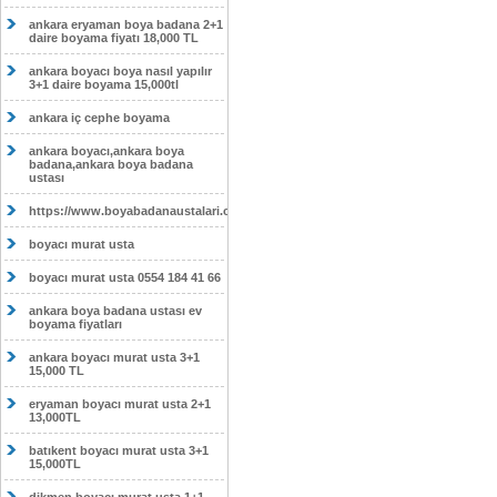
ankara eryaman boya badana 2+1
daire boyama fiyatı 18,000 TL
ankara boyacı boya nasıl yapılır
3+1 daire boyama 15,000tl
ankara iç cephe boyama
ankara boyacı,ankara boya
badana,ankara boya badana
ustası
https://www.boyabadanaustalari.com/
boyacı murat usta
boyacı murat usta 0554 184 41 66
ankara boya badana ustası ev
boyama fiyatları
ankara boyacı murat usta 3+1
15,000 TL
eryaman boyacı murat usta 2+1
13,000TL
batıkent boyacı murat usta 3+1
15,000TL