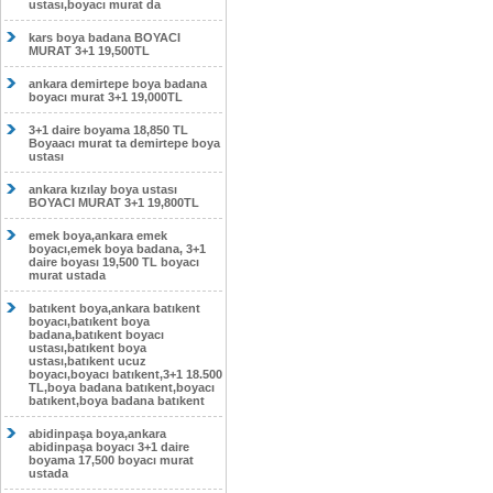
ustası,boyacı murat da
kars boya badana BOYACI
MURAT 3+1 19,500TL
ankara demirtepe boya badana
boyacı murat 3+1 19,000TL
3+1 daire boyama 18,850 TL
Boyaacı murat ta demirtepe boya
ustası
ankara kızılay boya ustası
BOYACI MURAT 3+1 19,800TL
emek boya,ankara emek
boyacı,emek boya badana, 3+1
daire boyası 19,500 TL boyacı
murat ustada
batıkent boya,ankara batıkent
boyacı,batıkent boya
badana,batıkent boyacı
ustası,batıkent boya
ustası,batıkent ucuz
boyacı,boyacı batıkent,3+1 18.500
TL,boya badana batıkent,boyacı
batıkent,boya badana batıkent
abidinpaşa boya,ankara
abidinpaşa boyacı 3+1 daire
boyama 17,500 boyacı murat
ustada