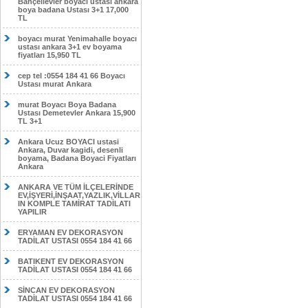
Bahçelievler boyacı ustası ankara
boya badana Ustası 3+1 17,000
TL
boyacı murat Yenimahalle boyacı
ustası ankara 3+1 ev boyama
fiyatları 15,950 TL
cep tel :0554 184 41 66 Boyacı
Ustası murat Ankara
murat Boyacı Boya Badana
Ustası Demetevler Ankara 15,900
TL 3+1
Ankara Ucuz BOYACI ustasi
Ankara, Duvar kagidi, desenli
boyama, Badana Boyaci Fiyatları
Ankara
ANKARA VE TÜM İLÇELERİNDE
EV,İŞYERİ,İNŞAAT,YAZLIK,VİLLAR
IN KOMPLE TAMİRAT TADİLATI
YAPILIR
ERYAMAN EV DEKORASYON
TADİLAT USTASI 0554 184 41 66
BATIKENT EV DEKORASYON
TADİLAT USTASI 0554 184 41 66
SİNCAN EV DEKORASYON
TADİLAT USTASI 0554 184 41 66