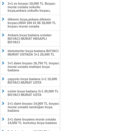
3+1 ev boyası 19,000 TL Boyacı
murat ustada sokullu
boya,ankara sokullu boyacı,
dikmen boya,ankara dikmen
boyacı,0554 184 41 66 18,000 TL
boyacı murat ustada
Ankara boya badana ustaları
BOYACI MURAT HESAPLI
BOYACI
demetevler boya badana BOYACI
MURAT USTADA 3+1 25,000 TL
3+1 daire boyası 16,750 TL boyacı
murat ustada maltepe boya
badana
çayyolu boya badana 1+1 15,000
BOYACI MURAT USTA
ostim boya badana 3+1 20,000 TL
BOYACI MURAT USTA
2+1 daire boyası 14,000 TL boyacı
murat ustada tandoğan boya
badana
2+1 daire boyama murat ustada
14,500 TL kurtuluş boya badana