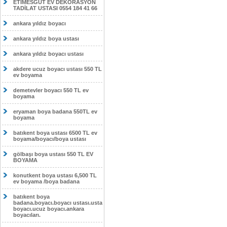
ETİMESĞUT EV DEKORASYON
TADİLAT USTASI 0554 184 41 66
ankara yıldız boyacı
ankara yıldız boya ustası
ankara yıldız boyacı ustası
akdere ucuz boyacı ustası 550 TL
ev boyama
demetevler boyacı 550 TL ev
boyama
eryaman boya badana 550TL ev
boyama
batıkent boya ustası 6500 TL ev
boyama/boyacı/boya ustası
gölbaşı boya ustası 550 TL EV
BOYAMA
konutkent boya ustası 6,500 TL
ev boyama /boya badana
batıkent boya
badana.boyacı.boyacı ustası.usta
boyacı.ucuz boyacı.ankara
boyacıları.