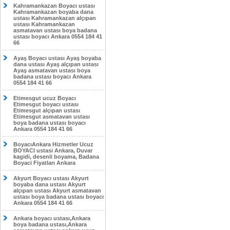
Kahramankazan Boyacı ustası
Kahramankazan boyaba dana
ustası Kahramankazan alçıpan
ustası Kahramankazan
asmatavan ustası boya badana
ustası boyacı Ankara 0554 184 41
66
Ayaş Boyacı ustası Ayaş boyaba
dana ustası Ayaş alçıpan ustası
Ayaş asmatavan ustası boya
badana ustası boyacı Ankara
0554 184 41 66
Etimesgut ucuz Boyacı
Etimesgut boyacı ustası
Etimesgut alçıpan ustası
Etimesgut asmatavan ustası
boya badana ustası boyacı
Ankara 0554 184 41 66
BoyacıAnkara Hizmetler Ucuz
BOYACI ustasi Ankara, Duvar
kagidi, desenli boyama, Badana
Boyaci Fiyatları Ankara
Akyurt Boyacı ustası Akyurt
boyaba dana ustası Akyurt
alçıpan ustası Akyurt asmatavan
ustası boya badana ustası boyacı
Ankara 0554 184 41 66
Ankara boyacı ustası,Ankara
boya badana ustası,Ankara