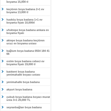
boyama 15,000 tl
keçiören boya badana 2+1 ev
boyama 13,000 tl
hasköy boya badana 1+1 ev
boyama fiyatı 10,000tl
ufuktepe boya badana ankara ev
boyama fiyatı
aktepe boya badana keçiören
ucuz ev boyama ustası
bağlum boya badana 0554 184 41
66
ostim boya badana cebeci ev
boyama fiyatı 19,000 tl
batıkent boya badana
yenimahalle boyacı ustası
yenimahalle boya badana
akyurt boya badana
çubuk boya badana boyacı murat
usta 3+1 20,000 TL
seyranbağları boya badana