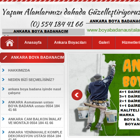
Anasayfa
Ankara Boyacıları
Galeri
Hizmetler
ANKARA BOYA BADANACIM
HAKKIMIZDA
NEDEN BİZİ SEÇMELİSİNİZ?
ankara boya badana işinde nasıl
çalışırız
ANKARA Asmatavan ustası
BOYA BADANA ustası 0554 184
41 66
ANKARA CAM BALKON İMALAT
VE MONTAJI 0554 184 41 66
ANKARA YENİMAHALE KOMPLE
DEKORASYON USTASI 0554 184
41 66