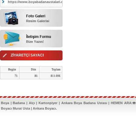
https://www.boyabadanaustalari.com/
ZİYARETÇİ SAYACI
Bugün
Dün
Toplam
71
81
811.006
Boya | Badana | Alçı | Kartonpiyer | Ankara Boya Badana Ustası | HEMEN ARA:☎️
Boyacı Murat Usta | Ankara Boyacı.