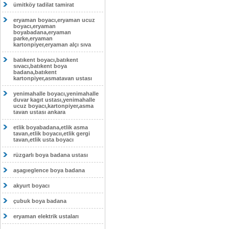
ümitköy tadilat tamirat
eryaman boyacı,eryaman ucuz
boyacı,eryaman
boyabadana,eryaman
parke,eryaman
kartonpiyer,eryaman alçı sıva
batıkent boyacı,batıkent
sıvacı,batıkent boya
badana,batıkent
kartonpiyer,asmatavan ustası
yenimahalle boyacı,yenimahalle
duvar kagıt ustası,yenimahalle
ucuz boyacı,kartonpiyer,asma
tavan ustası ankara
etlik boyabadana,etlik asma
tavan,etlik boyacıı,etlik gergi
tavan,etlik usta boyacı
rüzgarlı boya badana ustası
aşagıeglence boya badana
akyurt boyacı
çubuk boya badana
eryaman elektrik ustaları