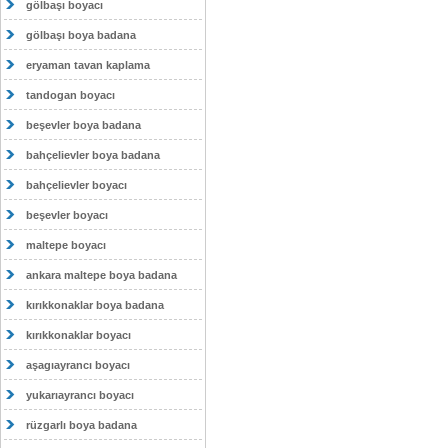
gölbaşı boyacı
gölbaşı boya badana
eryaman tavan kaplama
tandogan boyacı
beşevler boya badana
bahçelievler boya badana
bahçelievler boyacı
beşevler boyacı
maltepe boyacı
ankara maltepe boya badana
kırıkkonaklar boya badana
kırıkkonaklar boyacı
aşagıayrancı boyacı
yukarıayrancı boyacı
rüzgarlı boya badana