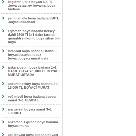
keçiören ucuz boyacı 600 TL
.boya ustası.ev boyama .boya
badana
yenimahalle boya badana 550TL
.boyacı.badanacı
eryaman boya badana herşey
dahil 1800 Tl 3+1 daire faturalı
garantili silikonlu boya siline bilir
boya
istanbul boya badana,istanbul
boyacı,istanbul ucuz
boyacı,boyacı murat usta
ankara ostim boya badana 1+1
DAİRE BOYASI 9,000 TL BOYACI
MURAT USTADA
ankara hasköy boya badana 2+1
15,000 TL BOYACI MURAT
yeğmiyeli boya badana boyacı
murat 3+1 16,500TL
ara gelsin boyacı murat 3+1
19,000TL
ankarada 1 günde boya badana
boyacı murat
acil boyacı boya badana boyacı