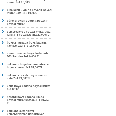
murat 2+1 15,000
bina içleri uyguna boyanır boyacı
murat usta 1+1 10, 000
öğrenci evleri uyguna boyanır
boyacı murat
demetevlerde boyacı murat usta
farkı 3+1 boya badana 20,000TL
boyacı muratda boya badana
kampanyası 3+1 16,000TL
murat ustadan boya badanada
DEV indirim 1+1 9,000 TL
ankarada boya badana fırtınası
boyacı murat 2+1 15,000TL
ankara cebecide boyacı murat
usta 2+1 13,000TL
ucuz boya badana boyacı murat
1+1 8,500
hesaplı boya badana kimde
boyacı murat ustada 4+1 19,750
TL
batıkent kartonpiyer
ustası,eryaman kartonpiyer