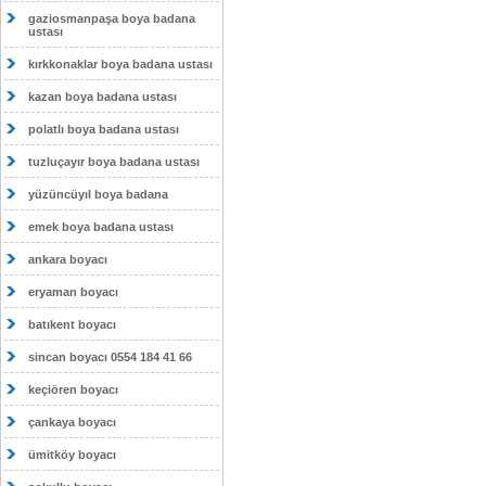
gaziosmanpaşa boya badana
ustası
kırkkonaklar boya badana ustası
kazan boya badana ustası
polatlı boya badana ustası
tuzluçayır boya badana ustası
yüzüncüyıl boya badana
emek boya badana ustası
ankara boyacı
eryaman boyacı
batıkent boyacı
sincan boyacı 0554 184 41 66
keçiören boyacı
çankaya boyacı
ümitköy boyacı