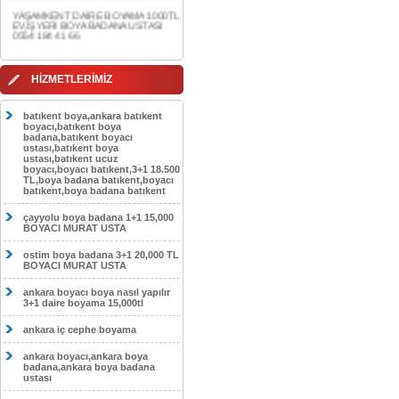
0554 184 41 66
AKDERE DAİRE BOYAMA 1000TL
EV,İŞYERİ BOYA BADANA USTASI
0554 184 41 66
HİZMETLERİMİZ
CEBECİ DAİRE BOYAMA 1000TL
EV,İŞYERİ BOYA BADANA USTASI
0554 184 41 66
batıkent boya,ankara batıkent
boyacı,batıkent boya
HASKÖY DAİRE BOYAMA 1000TL
badana,batıkent boyacı
EV,İŞYERİ BOYA BADANA USTASI
ustası,batıkent boya
0554 184 41 66
ustası,batıkent ucuz
boyacı,boyacı batıkent,3+1 18.500
GÖLBAŞI DAİRE BOYAMA 1000TL
TL,boya badana batıkent,boyacı
EV,İŞYERİ BOYA BADANA USTASI
batıkent,boya badana batıkent
0554 184 41 66
çayyolu boya badana 1+1 15,000
SOKULLU DAİRE BOYAMA 1000TL
BOYACI MURAT USTA
EV,İŞYERİ BOYA BADANA USTASI
0554 184 41 66
ostim boya badana 3+1 20,000 TL
BOYACI MURAT USTA
ankara boyacı boya nasıl yapılır
3+1 daire boyama 15,000tl
ankara iç cephe boyama
ankara boyacı,ankara boya
badana,ankara boya badana
ustası