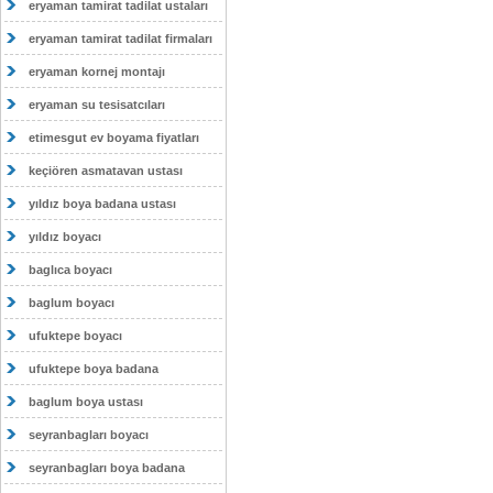
eryaman tamirat tadilat ustaları
eryaman tamirat tadilat firmaları
eryaman kornej montajı
eryaman su tesisatcıları
etimesgut ev boyama fiyatları
keçiören asmatavan ustası
yıldız boya badana ustası
yıldız boyacı
baglıca boyacı
baglum boyacı
ufuktepe boyacı
ufuktepe boya badana
baglum boya ustası
seyranbagları boyacı
seyranbagları boya badana