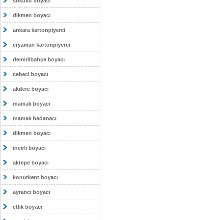
sokullu boyacı
dikmen boyacı
ankara kartonpiyerci
eryaman kartonpiyerci
demirlibahçe boyacı
cebeci boyacı
akdere boyacı
mamak boyacı
mamak badanacı
dikmen boyacı
incirli boyacı
aktepe boyacı
konutkent boyacı
ayrancı boyacı
etlik boyacı