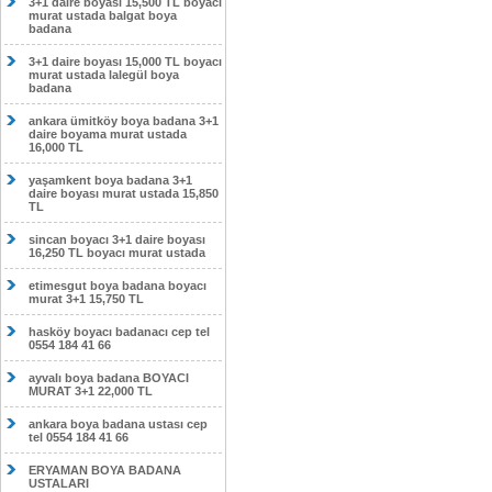
3+1 daire boyası 15,500 TL boyacı
murat ustada balgat boya
badana
3+1 daire boyası 15,000 TL boyacı
murat ustada lalegül boya
badana
ankara ümitköy boya badana 3+1
daire boyama murat ustada
16,000 TL
yaşamkent boya badana 3+1
daire boyası murat ustada 15,850
TL
sincan boyacı 3+1 daire boyası
16,250 TL boyacı murat ustada
etimesgut boya badana boyacı
murat 3+1 15,750 TL
hasköy boyacı badanacı cep tel
0554 184 41 66
ayvalı boya badana BOYACI
MURAT 3+1 22,000 TL
ankara boya badana ustası cep
tel 0554 184 41 66
ERYAMAN BOYA BADANA
USTALARI