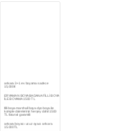
ankara 3+1 ev boyama sadece
15,000tl
ERYAMAN BOYA BADANA FİLLİ BOYA
İLE BOYAMA 1500 TL
filli boya marshall boya dyo boya ile
komple daireleriniz herşey dahil 1500
TL faturalı garantili
ankara boyacı ucuz oyacı ankara
15.000TL
YAŞAMKENT DAİRE BOYAMA 1000TL
EV,İŞYERİ BOYA BADANA USTASI