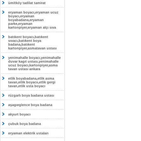
ümitköy tadilat tamirat
eryaman boyacı,eryaman ucuz
boyacı,eryaman
boyabadana,eryaman
parke,eryaman
kartonpiyer,eryaman alçı sıva
batıkent boyacı,batıkent
sıvacı,batıkent boya
badana,batıkent
kartonpiyer,asmatavan ustası
yenimahalle boyacı,yenimahalle
duvar kagıt ustası,yenimahalle
ucuz boyacı,kartonpiyer,asma
tavan ustası ankara
etlik boyabadana,etlik asma
tavan,etlik boyacıı,etlik gergi
tavan,etlik usta boyacı
rüzgarlı boya badana ustası
aşagıeglence boya badana
akyurt boyacı
çubuk boya badana
eryaman elektrik ustaları