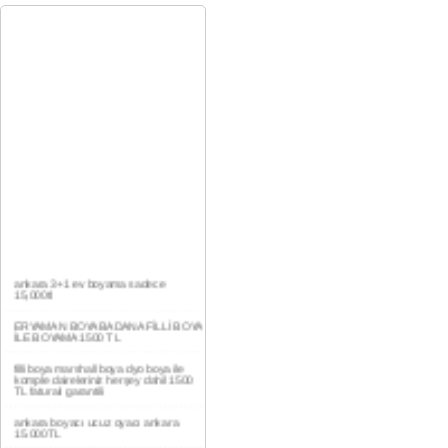
ankara 3+1 ev boyama sadece
15,000tl
ERYAMAN BOYA BADANA FİLLİ BOYA
İLE BOYAMA 1500 TL
filli boya marshall boya dyo boya ile
komple daireleriniz herşey dahil 1500
TL faturalı garantili
ankara boyacı ucuz oyacı ankara
15.000TL
YAŞAMKENT DAİRE BOYAMA 1000TL
EV,İŞYERİ BOYA BADANA USTASI