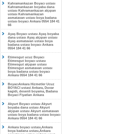
Kahramankazan Boyacı ustası
Kahramankazan boyaba dana
ustası Kahramankazan alçıpan
ustası Kahramankazan
asmatavan ustası boya badana
ustası boyacı Ankara 0554 184 41
66
Ayaş Boyacı ustası Ayaş boyaba
dana ustası Ayaş alçıpan ustası
Ayaş asmatavan ustası boya
badana ustası boyacı Ankara
0554 184 41 66
Etimesgut ucuz Boyacı
Etimesgut boyacı ustası
Etimesgut alçıpan ustası
Etimesgut asmatavan ustası
boya badana ustası boyacı
Ankara 0554 184 41 66
BoyacıAnkara Hizmetler Ucuz
BOYACI ustasi Ankara, Duvar
kagidi, desenli boyama, Badana
Boyaci Fiyatları Ankara
Akyurt Boyacı ustası Akyurt
boyaba dana ustası Akyurt
alçıpan ustası Akyurt asmatavan
ustası boya badana ustası boyacı
Ankara 0554 184 41 66
Ankara boyacı ustası,Ankara
boya badana ustası,Ankara