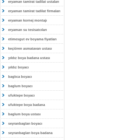
eryaman tamirat tadilat ustaları
eryaman tamirat tadilat firmaları
eryaman kornej montajı
eryaman su tesisatcıları
etimesgut ev boyama fiyatları
keçiören asmatavan ustası
yıldız boya badana ustası
yıldız boyacı
baglıca boyacı
baglum boyacı
ufuktepe boyacı
ufuktepe boya badana
baglum boya ustası
seyranbagları boyacı
seyranbagları boya badana