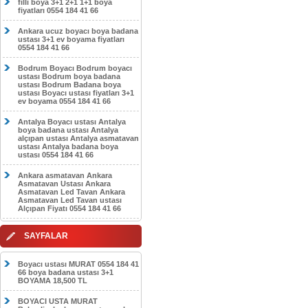
filli boya 3+1 2+1 1+1 boya
fiyatları 0554 184 41 66
Ankara ucuz boyacı boya badana
ustası 3+1 ev boyama fiyatları
0554 184 41 66
Bodrum Boyacı Bodrum boyacı
ustası Bodrum boya badana
ustası Bodrum Badana boya
ustası Boyacı ustası fiyatları 3+1
ev boyama 0554 184 41 66
Antalya Boyacı ustası Antalya
boya badana ustası Antalya
alçıpan ustası Antalya asmatavan
ustası Antalya badana boya
ustası 0554 184 41 66
Ankara asmatavan Ankara
Asmatavan Ustası Ankara
Asmatavan Led Tavan Ankara
Asmatavan Led Tavan ustası
Alçıpan Fiyatı 0554 184 41 66
SAYFALAR
Boyacı ustası MURAT 0554 184 41
66 boya badana ustası 3+1
BOYAMA 18,500 TL
BOYACI USTA MURAT