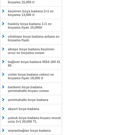
boyama 15,000 tl
keçiören boya badana 2+1 ev
boyama 13,000 tl
hasköy boya badana 1+1 ev
boyama fiyatı 10,000tl
ufuktepe boya badana ankara ev
boyama fiyatı
aktepe boya badana keçiören
ucuz ev boyama ustası
bağlum boya badana 0554 184 41
66
ostim boya badana cebeci ev
boyama fiyatı 19,000 tl
batıkent boya badana
yenimahalle boyacı ustası
yenimahalle boya badana
akyurt boya badana
çubuk boya badana boyacı murat
usta 3+1 20,000 TL
seyranbağları boya badana