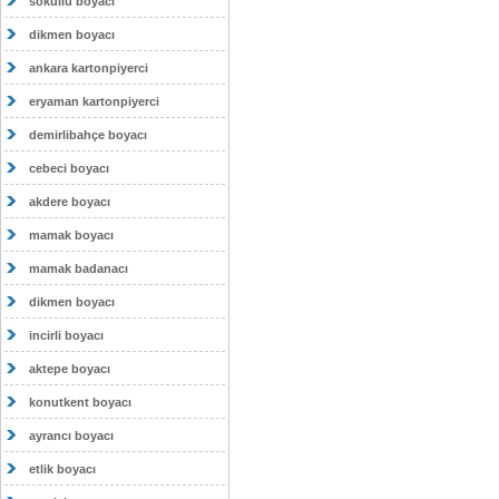
sokullu boyacı
dikmen boyacı
ankara kartonpiyerci
eryaman kartonpiyerci
demirlibahçe boyacı
cebeci boyacı
akdere boyacı
mamak boyacı
mamak badanacı
dikmen boyacı
incirli boyacı
aktepe boyacı
konutkent boyacı
ayrancı boyacı
etlik boyacı