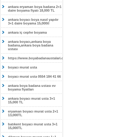
ankara eryaman boya badana 2+1
daire boyama fiyatı 18,000 TL
ankara boyacı boya nasıl yapılır
3+1 daire boyama 15,000tl
ankara iç cephe boyama
ankara boyacı,ankara boya
badana,ankara boya badana
ustası
https://www.boyabadanaustalari.com/
boyacı murat usta
boyacı murat usta 0554 184 41 66
ankara boya badana ustası ev
boyama fiyatları
ankara boyacı murat usta 3+1
15,000 TL
eryaman boyacı murat usta 2+1
13,000TL
batıkent boyacı murat usta 3+1
15,000TL