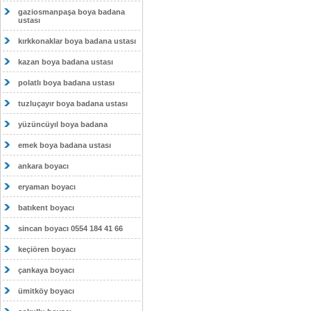
gaziosmanpaşa boya badana
ustası
kırkkonaklar boya badana ustası
kazan boya badana ustası
polatlı boya badana ustası
tuzluçayır boya badana ustası
yüzüncüyıl boya badana
emek boya badana ustası
ankara boyacı
eryaman boyacı
batıkent boyacı
sincan boyacı 0554 184 41 66
keçiören boyacı
çankaya boyacı
ümitköy boyacı