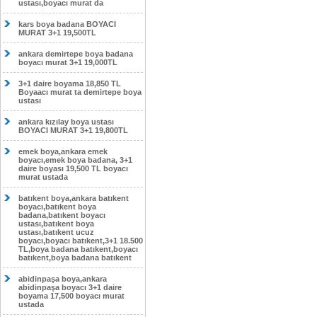
ustası,boyacı murat da
kars boya badana BOYACI
MURAT 3+1 19,500TL
ankara demirtepe boya badana
boyacı murat 3+1 19,000TL
3+1 daire boyama 18,850 TL
Boyaacı murat ta demirtepe boya
ustası
ankara kızılay boya ustası
BOYACI MURAT 3+1 19,800TL
emek boya,ankara emek
boyacı,emek boya badana, 3+1
daire boyası 19,500 TL boyacı
murat ustada
batıkent boya,ankara batıkent
boyacı,batıkent boya
badana,batıkent boyacı
ustası,batıkent boya
ustası,batıkent ucuz
boyacı,boyacı batıkent,3+1 18.500
TL,boya badana batıkent,boyacı
batıkent,boya badana batıkent
abidinpaşa boya,ankara
abidinpaşa boyacı 3+1 daire
boyama 17,500 boyacı murat
ustada