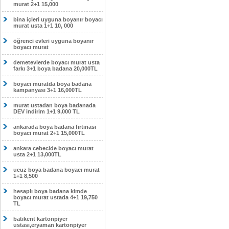
murat 2+1 15,000
bina içleri uyguna boyanır boyacı
murat usta 1+1 10, 000
öğrenci evleri uyguna boyanır
boyacı murat
demetevlerde boyacı murat usta
farkı 3+1 boya badana 20,000TL
boyacı muratda boya badana
kampanyası 3+1 16,000TL
murat ustadan boya badanada
DEV indirim 1+1 9,000 TL
ankarada boya badana fırtınası
boyacı murat 2+1 15,000TL
ankara cebecide boyacı murat
usta 2+1 13,000TL
ucuz boya badana boyacı murat
1+1 8,500
hesaplı boya badana kimde
boyacı murat ustada 4+1 19,750
TL
batıkent kartonpiyer
ustası,eryaman kartonpiyer