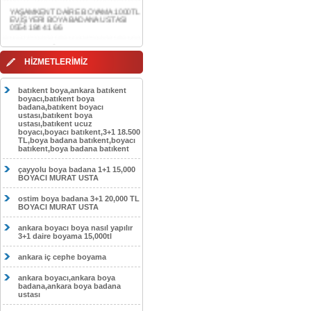
0554 184 41 66
AKDERE DAİRE BOYAMA 1000TL
EV,İŞYERİ BOYA BADANA USTASI
0554 184 41 66
HİZMETLERİMİZ
CEBECİ DAİRE BOYAMA 1000TL
EV,İŞYERİ BOYA BADANA USTASI
0554 184 41 66
batıkent boya,ankara batıkent
boyacı,batıkent boya
HASKÖY DAİRE BOYAMA 1000TL
badana,batıkent boyacı
EV,İŞYERİ BOYA BADANA USTASI
ustası,batıkent boya
0554 184 41 66
ustası,batıkent ucuz
boyacı,boyacı batıkent,3+1 18.500
GÖLBAŞI DAİRE BOYAMA 1000TL
TL,boya badana batıkent,boyacı
EV,İŞYERİ BOYA BADANA USTASI
batıkent,boya badana batıkent
0554 184 41 66
çayyolu boya badana 1+1 15,000
SOKULLU DAİRE BOYAMA 1000TL
BOYACI MURAT USTA
EV,İŞYERİ BOYA BADANA USTASI
0554 184 41 66
ostim boya badana 3+1 20,000 TL
BOYACI MURAT USTA
ankara boyacı boya nasıl yapılır
3+1 daire boyama 15,000tl
ankara iç cephe boyama
ankara boyacı,ankara boya
badana,ankara boya badana
ustası