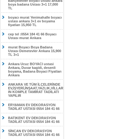
Bahçelievler boyacı ustası ankara
boya badana Ustası 3+1 17,000
TL
boyacı murat Yenimahalle boyacı
ustası ankara 3+1 ev boyama
fiyatları 15,950 TL
cep tel :0554 184 41 66 Boyacı
Ustası murat Ankara
murat Boyacı Boya Badana
Ustası Demetevler Ankara 15,900
TL 3+1
Ankara Ucuz BOYACI ustasi
Ankara, Duvar kagidi, desenli
boyama, Badana Boyaci Fiyatları
Ankara
ANKARA VE TÜM İLÇELERİNDE
EV,İŞYERİ,İNŞAAT,YAZLIK,VİLLAR
IN KOMPLE TAMİRAT TADİLATI
YAPILIR
ERYAMAN EV DEKORASYON
TADİLAT USTASI 0554 184 41 66
BATIKENT EV DEKORASYON
TADİLAT USTASI 0554 184 41 66
SİNCAN EV DEKORASYON
TADİLAT USTASI 0554 184 41 66