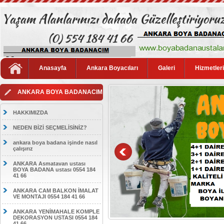
Anasayfa
Ankara Boyacıları
Galeri
Hizmetler
ANKARA BOYA BADANACIM
HAKKIMIZDA
NEDEN BİZİ SEÇMELİSİNİZ?
ankara boya badana işinde nasıl
çalışırız
ANKARA Asmatavan ustası
BOYA BADANA ustası 0554 184
41 66
ANKARA CAM BALKON İMALAT
VE MONTAJI 0554 184 41 66
ANKARA YENİMAHALE KOMPLE
DEKORASYON USTASI 0554 184
41 66