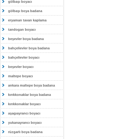
gölbaşı boyacı
gölbaşı boya badana
eryaman tavan kaplama
tandogan boyacı
beşevler boya badana
bahçelievler boya badana
bahçelievler boyacı
beşevler boyacı
maltepe boyacı
ankara maltepe boya badana
kırıkkonaklar boya badana
kırıkkonaklar boyacı
aşagıayrancı boyacı
yukarıayrancı boyacı
rüzgarlı boya badana