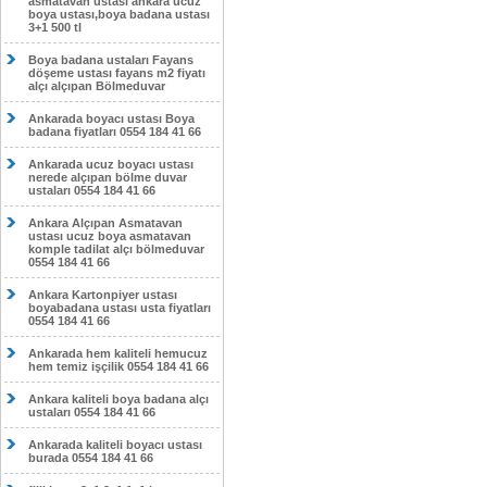
asmatavan ustası ankara ucuz
boya ustası,boya badana ustası
3+1 500 tl
Boya badana ustaları Fayans
döşeme ustası fayans m2 fiyatı
alçı alçıpan Bölmeduvar
Ankarada boyacı ustası Boya
badana fiyatları 0554 184 41 66
Ankarada ucuz boyacı ustası
nerede alçıpan bölme duvar
ustaları 0554 184 41 66
Ankara Alçıpan Asmatavan
ustası ucuz boya asmatavan
komple tadilat alçı bölmeduvar
0554 184 41 66
Ankara Kartonpiyer ustası
boyabadana ustası usta fiyatları
0554 184 41 66
Ankarada hem kaliteli hemucuz
hem temiz işçilik 0554 184 41 66
Ankara kaliteli boya badana alçı
ustaları 0554 184 41 66
Ankarada kaliteli boyacı ustası
burada 0554 184 41 66