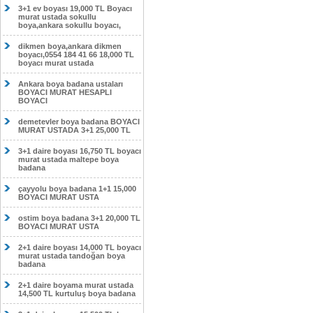
3+1 ev boyası 19,000 TL Boyacı
murat ustada sokullu
boya,ankara sokullu boyacı,
dikmen boya,ankara dikmen
boyacı,0554 184 41 66 18,000 TL
boyacı murat ustada
Ankara boya badana ustaları
BOYACI MURAT HESAPLI
BOYACI
demetevler boya badana BOYACI
MURAT USTADA 3+1 25,000 TL
3+1 daire boyası 16,750 TL boyacı
murat ustada maltepe boya
badana
çayyolu boya badana 1+1 15,000
BOYACI MURAT USTA
ostim boya badana 3+1 20,000 TL
BOYACI MURAT USTA
2+1 daire boyası 14,000 TL boyacı
murat ustada tandoğan boya
badana
2+1 daire boyama murat ustada
14,500 TL kurtuluş boya badana