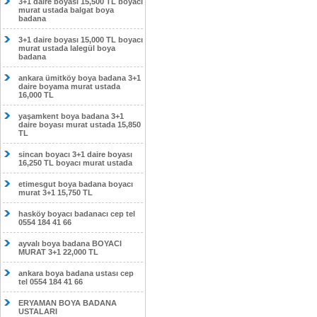
3+1 daire boyası 15,500 TL boyacı
murat ustada balgat boya
badana
3+1 daire boyası 15,000 TL boyacı
murat ustada lalegül boya
badana
ankara ümitköy boya badana 3+1
daire boyama murat ustada
16,000 TL
yaşamkent boya badana 3+1
daire boyası murat ustada 15,850
TL
sincan boyacı 3+1 daire boyası
16,250 TL boyacı murat ustada
etimesgut boya badana boyacı
murat 3+1 15,750 TL
hasköy boyacı badanacı cep tel
0554 184 41 66
ayvalı boya badana BOYACI
MURAT 3+1 22,000 TL
ankara boya badana ustası cep
tel 0554 184 41 66
ERYAMAN BOYA BADANA
USTALARI