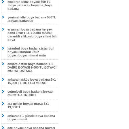
keçiören ucuz boyacı 600 TL
.boya ustası.ev boyama .boya
badana
yenimahalle boya badana 550TL
.boyacı.badanacı
eryaman boya badana herşey
dahil 1800 Tl 3+1 daire faturalı
garantili silikonlu boya siline bilir
boya
istanbul boya badana,istanbul
boyacı,istanbul ucuz
boyacı,boyacı murat usta
ankara ostim boya badana 1+1
DAİRE BOYASI 9,000 TL BOYACI
MURAT USTADA
ankara hasköy boya badana 2+1
15,000 TL BOYACI MURAT
yeğmiyeli boya badana boyacı
murat 3+1 16,500TL
ara gelsin boyacı murat 3+1
19,000TL
ankarada 1 günde boya badana
boyacı murat
acil boyacı boya badana boyacı