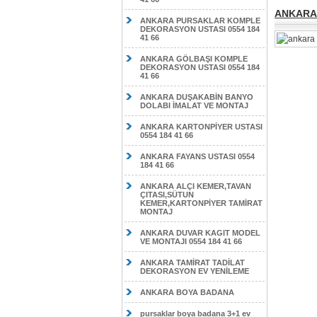
ANKARA 
ANKARA PURSAKLAR KOMPLE
DEKORASYON USTASI 0554 184
41 66
ANKARA GÖLBAŞI KOMPLE
DEKORASYON USTASI 0554 184
41 66
ANKARA DUŞAKABİN BANYO
DOLABI İMALAT VE MONTAJ
ANKARA KARTONPİYER USTASI
0554 184 41 66
ANKARA FAYANS USTASI 0554
184 41 66
ANKARA ALÇI KEMER,TAVAN
ÇITASI,SÜTUN
KEMER,KARTONPİYER TAMİRAT
MONTAJ
ANKARA DUVAR KAGIT MODEL
VE MONTAJI 0554 184 41 66
ANKARA TAMİRAT TADİLAT
DEKORASYON EV YENİLEME
ANKARA BOYA BADANA
pursaklar boya badana 3+1 ev