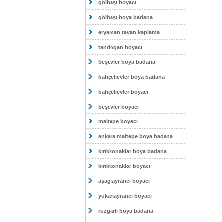
gölbaşı boyacı
gölbaşı boya badana
eryaman tavan kaplama
tandogan boyacı
beşevler boya badana
bahçelievler boya badana
bahçelievler boyacı
beşevler boyacı
maltepe boyacı
ankara maltepe boya badana
kırıkkonaklar boya badana
kırıkkonaklar boyacı
aşagıayrancı boyacı
yukarıayrancı boyacı
rüzgarlı boya badana