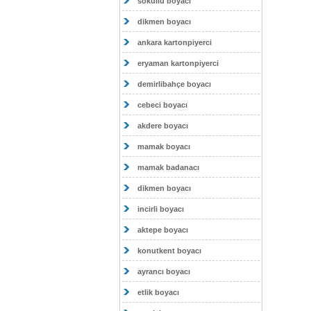
sokullu boyacı
dikmen boyacı
ankara kartonpiyerci
eryaman kartonpiyerci
demirlibahçe boyacı
cebeci boyacı
akdere boyacı
mamak boyacı
mamak badanacı
dikmen boyacı
incirli boyacı
aktepe boyacı
konutkent boyacı
ayrancı boyacı
etlik boyacı