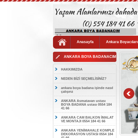
Anasayfa
Ankara Boyacıları
ANKARA BOYA BADANACIM
HAKKIMIZDA
NEDEN BİZİ SEÇMELİSİNİZ?
ankara boya badana işinde nasıl
çalışırız
ANKARA Asmatavan ustası
BOYA BADANA ustası 0554 184
41 66
ANKARA CAM BALKON İMALAT
VE MONTAJI 0554 184 41 66
ANKARA YENİMAHALE KOMPLE
DEKORASYON USTASI 0554 184
41 66