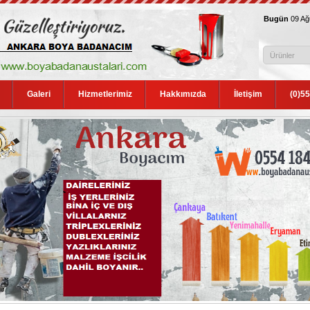
Bugün
09 A
Galeri
Hizmetlerimiz
Hakkımızda
İletişim
(0)5