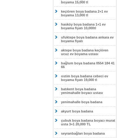
boyama 15,000 tl
keçiören boya badana 2+1 ev
boyama 13,000 tl
hasköy boya badana 1+1 ev
boyama fiyatı 10,000tl
ufuktepe boya badana ankara ev
boyama fiyatı
aktepe boya badana keçiören
ucuz ev boyama ustası
bağlum boya badana 0554 184 41
66
ostim boya badana cebeci ev
boyama fiyatı 19,000 tl
batıkent boya badana
yenimahalle boyacı ustası
yenimahalle boya badana
akyurt boya badana
çubuk boya badana boyacı murat
usta 3+1 20,000 TL
seyranbağları boya badana